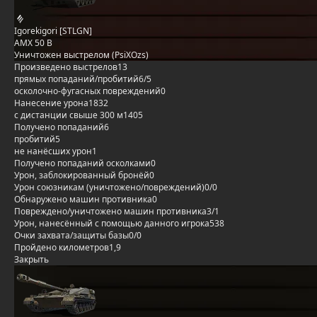
Igorekigori [STLGN]
AMX 50 B
Уничтожен выстрелом (PsiXOzs)
Произведено выстрелов
13
прямых попаданий/пробитий
6/5
осколочно-фугасных повреждений
0
Нанесение урона
1832
с дистанции свыше 300 м
1405
Получено попаданий
6
пробитий
5
не нанёсших урон
1
Получено попаданий осколками
0
Урон, заблокированный бронёй
0
Урон союзникам (уничтожено/повреждений)
0/0
Обнаружено машин противника
0
Повреждено/уничтожено машин противника
3/1
Урон, нанесённый с помощью данного игрока
538
Очки захвата/защиты базы
0/0
Пройдено километров
1,9
Закрыть