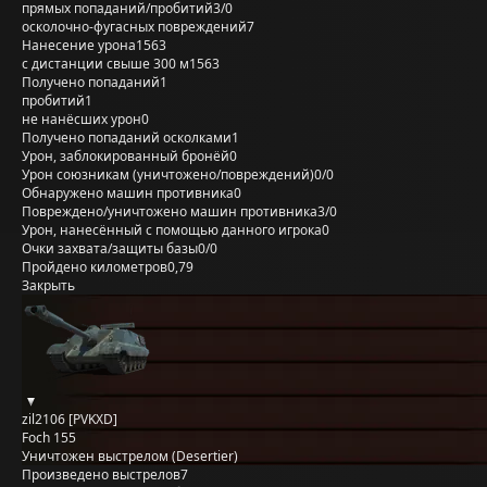
прямых попаданий/пробитий
3/0
осколочно-фугасных повреждений
7
Нанесение урона
1563
с дистанции свыше 300 м
1563
Получено попаданий
1
пробитий
1
не нанёсших урон
0
Получено попаданий осколками
1
Урон, заблокированный бронёй
0
Урон союзникам (уничтожено/повреждений)
0/0
Обнаружено машин противника
0
Повреждено/уничтожено машин противника
3/0
Урон, нанесённый с помощью данного игрока
0
Очки захвата/защиты базы
0/0
Пройдено километров
0,79
Закрыть
zil2106 [PVKXD]
Foch 155
Уничтожен выстрелом (Desertier)
Произведено выстрелов
7