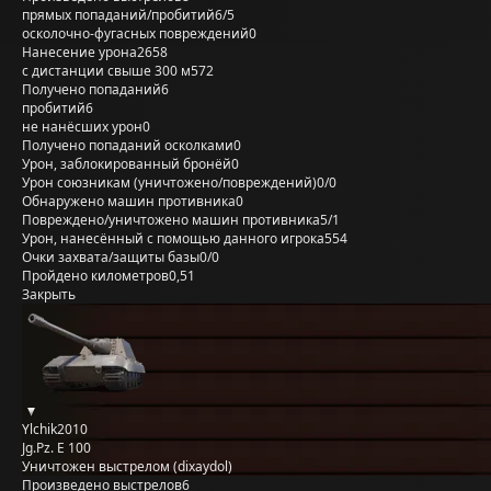
прямых попаданий/пробитий
6/5
осколочно-фугасных повреждений
0
Нанесение урона
2658
с дистанции свыше 300 м
572
Получено попаданий
6
пробитий
6
не нанёсших урон
0
Получено попаданий осколками
0
Урон, заблокированный бронёй
0
Урон союзникам (уничтожено/повреждений)
0/0
Обнаружено машин противника
0
Повреждено/уничтожено машин противника
5/1
Урон, нанесённый с помощью данного игрока
554
Очки захвата/защиты базы
0/0
Пройдено километров
0,51
Закрыть
Ylchik2010
Jg.Pz. E 100
Уничтожен выстрелом (dixaydol)
Произведено выстрелов
6