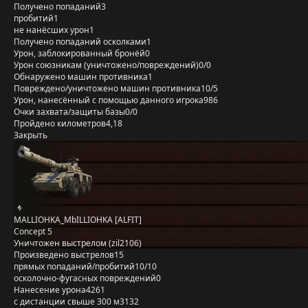
Получено попаданий
3
пробитий
1
не нанёсших урон
1
Получено попаданий осколками
1
Урон, заблокированный бронёй
0
Урон союзникам (уничтожено/повреждений)
0/0
Обнаружено машин противника
1
Повреждено/уничтожено машин противника
10/5
Урон, нанесённый с помощью данного игрока
986
Очки захвата/защиты базы
0/0
Пройдено километров
4,18
Закрыть
MALLIOHKA_MbILLIOHKA [ALFIT]
Concept 5
Уничтожен выстрелом (zil2106)
Произведено выстрелов
15
прямых попаданий/пробитий
10/10
осколочно-фугасных повреждений
0
Нанесение урона
4261
с дистанции свыше 300 м
3132