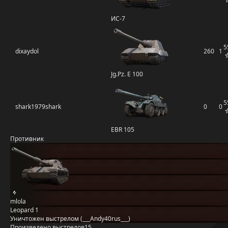
ИС-7
5
dixaydol
260
1
Jg.Pz. E 100
5
shark1979shark
0
0
EBR 105
Противник
mlola
Leopard 1
Уничтожен выстрелом (___Andy40rus___)
Произведено выстрелов
15