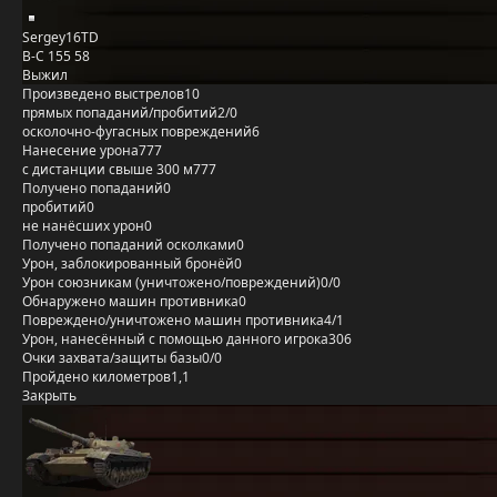
Sergey16TD
B-C 155 58
Выжил
Произведено выстрелов
10
прямых попаданий/пробитий
2/0
осколочно-фугасных повреждений
6
Нанесение урона
777
с дистанции свыше 300 м
777
Получено попаданий
0
пробитий
0
не нанёсших урон
0
Получено попаданий осколками
0
Урон, заблокированный бронёй
0
Урон союзникам (уничтожено/повреждений)
0/0
Обнаружено машин противника
0
Повреждено/уничтожено машин противника
4/1
Урон, нанесённый с помощью данного игрока
306
Очки захвата/защиты базы
0/0
Пройдено километров
1,1
Закрыть