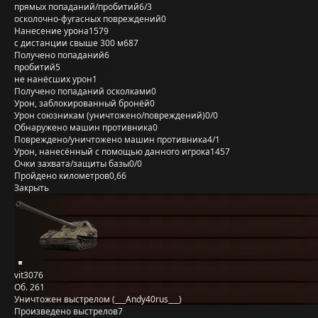
прямых попаданий/пробитий
6/3
осколочно-фугасных повреждений
0
Нанесение урона
1579
с дистанции свыше 300 м
687
Получено попаданий
6
пробитий
5
не нанёсших урон
1
Получено попаданий осколками
0
Урон, заблокированный бронёй
0
Урон союзникам (уничтожено/повреждений)
0/0
Обнаружено машин противника
0
Повреждено/уничтожено машин противника
4/1
Урон, нанесённый с помощью данного игрока
1457
Очки захвата/защиты базы
0/0
Пройдено километров
0,66
Закрыть
vit3076
Об. 261
Уничтожен выстрелом (___Andy40rus___)
Произведено выстрелов
7