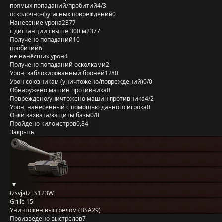
прямых попаданий/пробитий
4/3
осколочно-фугасных повреждений
0
Нанесение урона
2377
с дистанции свыше 300 м
2377
Получено попаданий
10
пробитий
6
не нанёсших урон
4
Получено попаданий осколками
2
Урон, заблокированный бронёй
1280
Урон союзникам (уничтожено/повреждений)
0/0
Обнаружено машин противника
0
Повреждено/уничтожено машин противника
4/2
Урон, нанесённый с помощью данного игрока
0
Очки захвата/защиты базы
0/0
Пройдено километров
0,84
Закрыть
tzsvjatz [S123W]
Grille 15
Уничтожен выстрелом (BSA29)
Произведено выстрелов
7