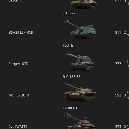
valdai_60
922
0
Об. 277
6
BSA29 [ZK_RM]
811
2
Foch B
6
Sergey16TD
777
1
B-C 155 58
5
MOPEXOD_X
592
0
Т-100 ЛТ
5
2vo [WATT]
473
0