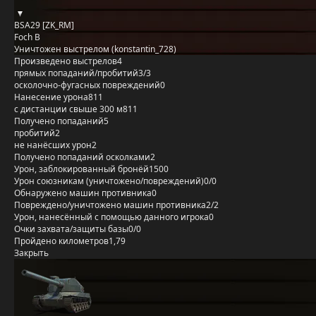
BSA29 [ZK_RM]
Foch B
Уничтожен выстрелом (konstantin_728)
Произведено выстрелов
4
прямых попаданий/пробитий
3/3
осколочно-фугасных повреждений
0
Нанесение урона
811
с дистанции свыше 300 м
811
Получено попаданий
5
пробитий
2
не нанёсших урон
2
Получено попаданий осколками
2
Урон, заблокированный бронёй
1500
Урон союзникам (уничтожено/повреждений)
0/0
Обнаружено машин противника
0
Повреждено/уничтожено машин противника
2/2
Урон, нанесённый с помощью данного игрока
0
Очки захвата/защиты базы
0/0
Пройдено километров
1,79
Закрыть