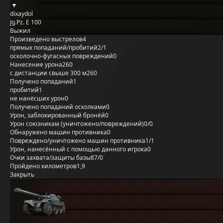
dixaydol
Jg.Pz. E 100
Выжил
Произведено выстрелов
4
прямых попаданий/пробитий
2/1
осколочно-фугасных повреждений
0
Нанесение урона
260
с дистанции свыше 300 м
260
Получено попаданий
1
пробитий
1
не нанёсших урон
0
Получено попаданий осколками
0
Урон, заблокированный бронёй
0
Урон союзникам (уничтожено/повреждений)
0/0
Обнаружено машин противника
0
Повреждено/уничтожено машин противника
1/1
Урон, нанесённый с помощью данного игрока
0
Очки захвата/защиты базы
87/0
Пройдено километров
1,9
Закрыть