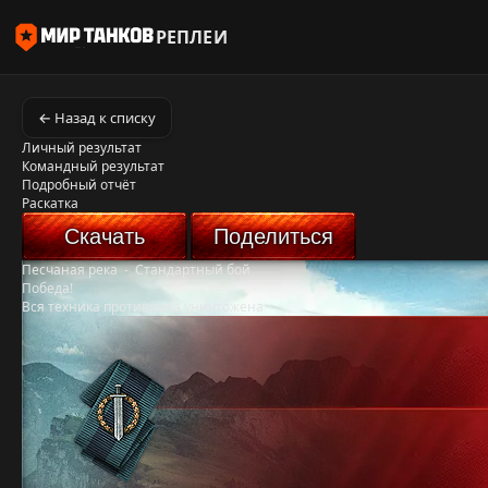
РЕПЛЕИ
← Назад к списку
Личный результат
Командный результат
Подробный отчёт
Раскатка
Скачать
Поделиться
Песчаная река
-
Стандартный бой
Победа!
Вся техника противника уничтожена