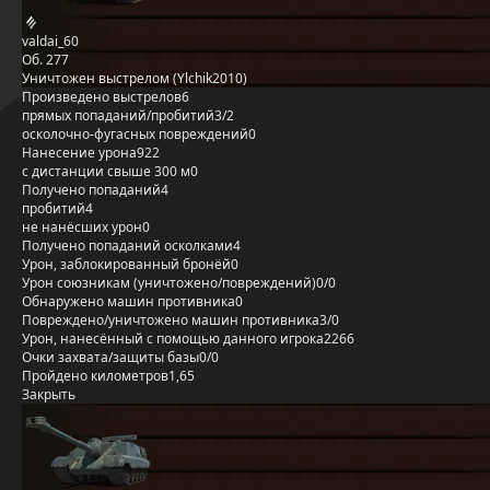
valdai_60
Об. 277
Уничтожен выстрелом (Ylchik2010)
Произведено выстрелов
6
прямых попаданий/пробитий
3/2
осколочно-фугасных повреждений
0
Нанесение урона
922
с дистанции свыше 300 м
0
Получено попаданий
4
пробитий
4
не нанёсших урон
0
Получено попаданий осколками
4
Урон, заблокированный бронёй
0
Урон союзникам (уничтожено/повреждений)
0/0
Обнаружено машин противника
0
Повреждено/уничтожено машин противника
3/0
Урон, нанесённый с помощью данного игрока
2266
Очки захвата/защиты базы
0/0
Пройдено километров
1,65
Закрыть