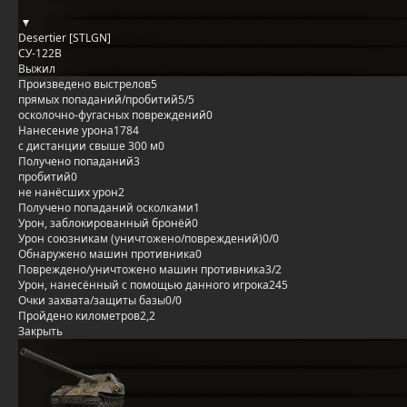
Desertier [STLGN]
СУ-122В
Выжил
Произведено выстрелов
5
прямых попаданий/пробитий
5/5
осколочно-фугасных повреждений
0
Нанесение урона
1784
с дистанции свыше 300 м
0
Получено попаданий
3
пробитий
0
не нанёсших урон
2
Получено попаданий осколками
1
Урон, заблокированный бронёй
0
Урон союзникам (уничтожено/повреждений)
0/0
Обнаружено машин противника
0
Повреждено/уничтожено машин противника
3/2
Урон, нанесённый с помощью данного игрока
245
Очки захвата/защиты базы
0/0
Пройдено километров
2,2
Закрыть