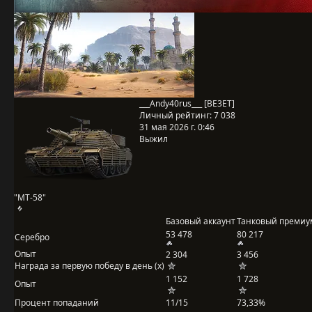
___Andy40rus___ [BE3ET]
Личный рейтинг:
7 038
31 мая 2026 г. 0:46
Выжил
"MT-58"
Базовый аккаунт
Танковый премиу
53 478
80 217
Серебро
Опыт
2 304
3 456
Награда за первую победу в день (x)
1 152
1 728
Опыт
Процент попаданий
11/15
73,33%