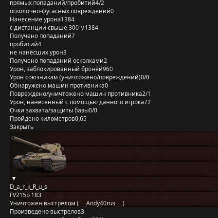
прямых попаданий/пробитий
4/2
осколочно-фугасных повреждений
0
Нанесение урона
1384
с дистанции свыше 300 м
1384
Получено попаданий
7
пробитий
4
не нанёсших урон
3
Получено попаданий осколками
2
Урон, заблокированный бронёй
960
Урон союзникам (уничтожено/повреждений)
0/0
Обнаружено машин противника
0
Повреждено/уничтожено машин противника
2/1
Урон, нанесённый с помощью данного игрока
72
Очки захвата/защиты базы
0/0
Пройдено километров
0,65
Закрыть
D_a_r_k_R_u_s
FV215b 183
Уничтожен выстрелом (___Andy40rus___)
Произведено выстрелов
3