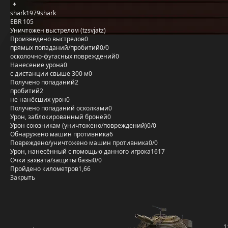
shark1979shark
EBR 105
Уничтожен выстрелом (tzsvjatz)
Произведено выстрелов
0
прямых попаданий/пробитий
0/0
осколочно-фугасных повреждений
0
Нанесение урона
0
с дистанции свыше 300 м
0
Получено попаданий
2
пробитий
2
не нанёсших урон
0
Получено попаданий осколками
0
Урон, заблокированный бронёй
0
Урон союзникам (уничтожено/повреждений)
0/0
Обнаружено машин противника
6
Повреждено/уничтожено машин противника
0/0
Урон, нанесённый с помощью данного игрока
1617
Очки захвата/защиты базы
0/0
Пройдено километров
1,66
Закрыть
1