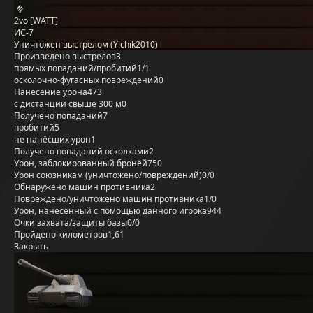
2vo [WATT]
ИС-7
Уничтожен выстрелом (Ylchik2010)
Произведено выстрелов
3
прямых попаданий/пробитий
1/1
осколочно-фугасных повреждений
0
Нанесение урона
473
с дистанции свыше 300 м
0
Получено попаданий
7
пробитий
5
не нанёсших урон
1
Получено попаданий осколками
2
Урон, заблокированный бронёй
750
Урон союзникам (уничтожено/повреждений)
0/0
Обнаружено машин противника
2
Повреждено/уничтожено машин противника
1/0
Урон, нанесённый с помощью данного игрока
944
Очки захвата/защиты базы
0/0
Пройдено километров
1,61
Закрыть