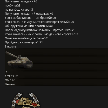
Получено попаданий
6
пробитий
3
не нанёсших урон
3
Получено попаданий осколками
0
Урон, заблокированный бронёй
800
Урон союзникам (уничтожено/повреждений)
0/0
Обнаружено машин противника
1
Повреждено/уничтожено машин противника
6/1
Урон, нанесённый с помощью данного игрока
1783
Очки захвата/защиты базы
0/0
Пройдено километров
1,71
Закрыть
art123321
Об. 140
Выжил