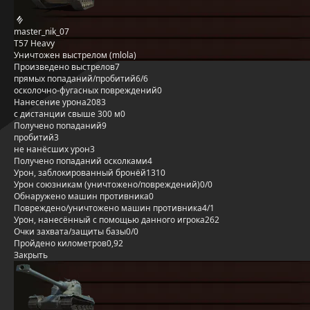
master_nik_07
T57 Heavy
Уничтожен выстрелом (mlola)
Произведено выстрелов
7
прямых попаданий/пробитий
6/6
осколочно-фугасных повреждений
0
Нанесение урона
2083
с дистанции свыше 300 м
0
Получено попаданий
9
пробитий
3
не нанёсших урон
3
Получено попаданий осколками
4
Урон, заблокированный бронёй
1310
Урон союзникам (уничтожено/повреждений)
0/0
Обнаружено машин противника
0
Повреждено/уничтожено машин противника
4/1
Урон, нанесённый с помощью данного игрока
262
Очки захвата/защиты базы
0/0
Пройдено километров
0,92
Закрыть