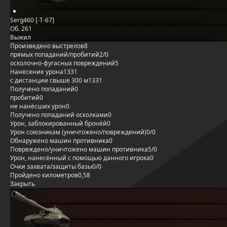
Serg460 [-T-67]
Об. 261
Выжил
Произведено выстрелов
8
прямых попаданий/пробитий
2/0
осколочно-фугасных повреждений
5
Нанесение урона
1331
с дистанции свыше 300 м
1331
Получено попаданий
0
пробитий
0
не нанёсших урон
0
Получено попаданий осколками
0
Урон, заблокированный бронёй
0
Урон союзникам (уничтожено/повреждений)
0/0
Обнаружено машин противника
0
Повреждено/уничтожено машин противника
5/0
Урон, нанесённый с помощью данного игрока
0
Очки захвата/защиты базы
0/0
Пройдено километров
0,58
Закрыть