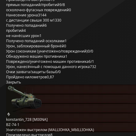
прямых попаданий/пробитий
9/8
осколочно-фугасных повреждений
0
Нанесение урона
3144
с дистанции свыше 300 м
1330
Получено попаданий
6
пробитий
4
не нанёсших урон
1
Получено попаданий осколками
1
Урон, заблокированный бронёй
0
Урон союзникам (уничтожено/повреждений)
0/0
Обнаружено машин противника
1
Повреждено/уничтожено машин противника
6/1
Урон, нанесённый с помощью данного игрока
732
Очки захвата/защиты базы
0/0
Пройдено километров
0,87
Закрыть
konstantin_728 [M00NA]
BZ-74-1
Уничтожен выстрелом (MALLIOHKA_MbILLIOHKA)
Произведено выстрелов
8