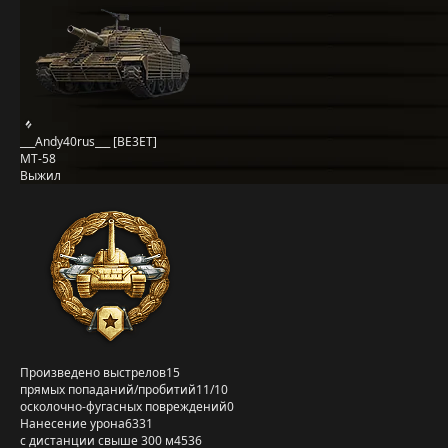
___Andy40rus___ [BE3ET]
MT-58
Выжил
Произведено выстрелов
15
прямых попаданий/пробитий
11/10
осколочно-фугасных повреждений
0
Нанесение урона
6331
с дистанции свыше 300 м
4536