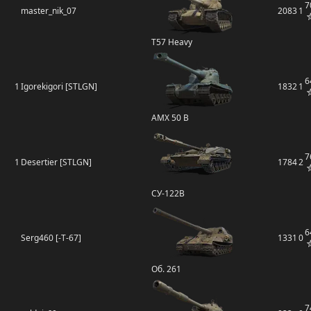
7
master_nik_07
2083
1
T57 Heavy
6
1
Igorekigori [STLGN]
1832
1
AMX 50 B
7
1
Desertier [STLGN]
1784
2
СУ-122В
6
Serg460 [-T-67]
1331
0
Об. 261
7