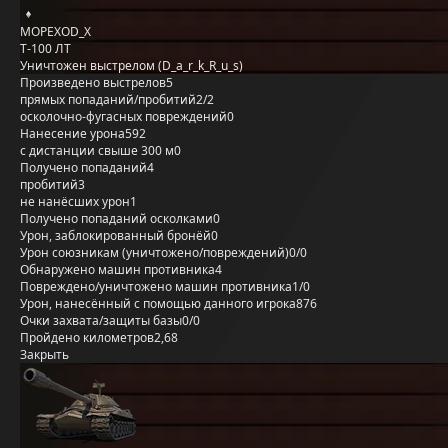
MOPEXOD_X
Т-100 ЛТ
Уничтожен выстрелом (D_a_r_k_R_u_s)
Произведено выстрелов
5
прямых попаданий/пробитий
2/2
осколочно-фугасных повреждений
0
Нанесение урона
592
с дистанции свыше 300 м
0
Получено попаданий
4
пробитий
3
не нанёсших урон
1
Получено попаданий осколками
0
Урон, заблокированный бронёй
0
Урон союзникам (уничтожено/повреждений)
0/0
Обнаружено машин противника
4
Повреждено/уничтожено машин противника
1/0
Урон, нанесённый с помощью данного игрока
876
Очки захвата/защиты базы
0/0
Пройдено километров
2,68
Закрыть