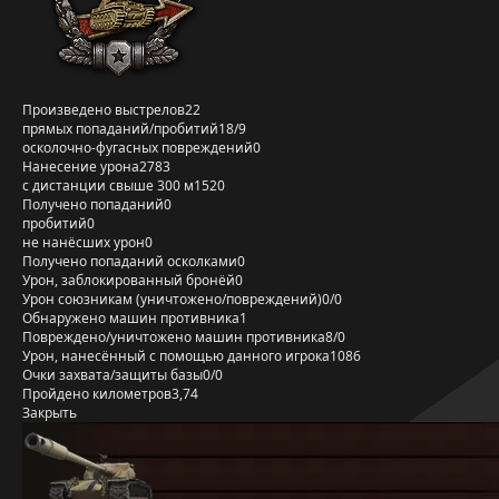
Произведено выстрелов
22
прямых попаданий/пробитий
18/9
осколочно-фугасных повреждений
0
Нанесение урона
2783
с дистанции свыше 300 м
1520
Получено попаданий
0
пробитий
0
не нанёсших урон
0
Получено попаданий осколками
0
Урон, заблокированный бронёй
0
Урон союзникам (уничтожено/повреждений)
0/0
Обнаружено машин противника
1
Повреждено/уничтожено машин противника
8/0
Урон, нанесённый с помощью данного игрока
1086
Очки захвата/защиты базы
0/0
Пройдено километров
3,74
Закрыть