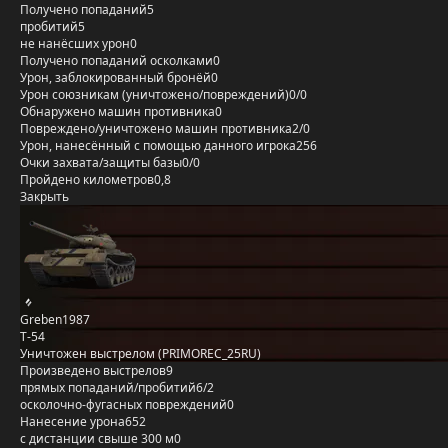
Получено попаданий
5
пробитий
5
не нанёсших урон
0
Получено попаданий осколками
0
Урон, заблокированный бронёй
0
Урон союзникам (уничтожено/повреждений)
0/0
Обнаружено машин противника
0
Повреждено/уничтожено машин противника
2/0
Урон, нанесённый с помощью данного игрока
256
Очки захвата/защиты базы
0/0
Пройдено километров
0,8
Закрыть
Greben1987
Т-54
Уничтожен выстрелом (PRIMOREC_25RU)
Произведено выстрелов
9
прямых попаданий/пробитий
6/2
осколочно-фугасных повреждений
0
Нанесение урона
652
с дистанции свыше 300 м
0