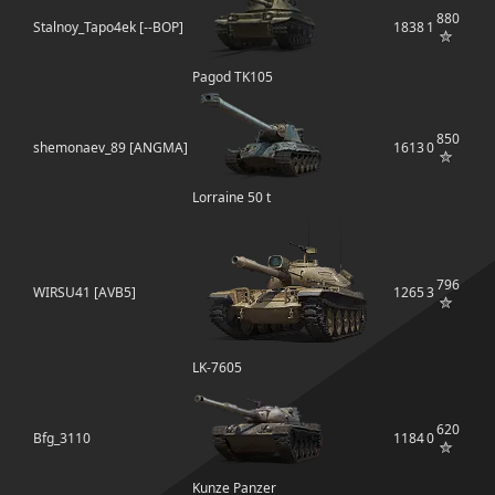
880
Stalnoy_Tapo4ek [--BOP]
1838
1
Pagod TK105
850
shemonaev_89 [ANGMA]
1613
0
Lorraine 50 t
796
WIRSU41 [AVB5]
1265
3
LK-7605
620
Bfg_3110
1184
0
Kunze Panzer