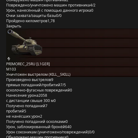
Повреждено/уничтожено машин противника
4/2
Урон, нанесённый с помощью данного игрока
0
Очки захвата/защиты базы
0/0
Пройдено километров
1,78
Закрыть
PRIMOREC_25RU [L1GER]
M103
Уничтожен выстрелом (KILL__SKILL)
Произведено выстрелов
9
прямых попаданий/пробитий
7/5
осколочно-фугасных повреждений
0
Нанесение урона
2058
с дистанции свыше 300 м
0
Получено попаданий
7
пробитий
5
не нанёсших урон
2
Получено попаданий осколками
0
Урон, заблокированный бронёй
640
Урон союзникам (уничтожено/повреждений)
0/0
Обнаружено машин противника
0