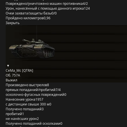
Повреждено/уничтожено машин противника
4/2
Урон, нанесённый с помощью данного игрока
124
Очки захвата/защиты базы
0/0
Пройдено километров
0,96
Закрыть
CeMa_Mc [QTRA]
Об. 757А
Выжил
Произведено выстрелов
8
прямых попаданий/пробитий
7/4
осколочно-фугасных повреждений
0
Нанесение урона
1957
с дистанции свыше 300 м
0
Получено попаданий
3
пробитий
1
не нанёсших урон
2
Получено попаданий осколками
0