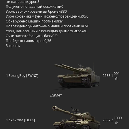
не нанёсших урон
3
Получено попаданий осколками
0
Урон, заблокированный бронёй
880
Урон союзникам (уничтожено/повреждений)
0/0
Обнаружено машин противника
1
Повреждено/уничтожено машин противника
2/0
Урон, нанесённый с помощью данного игрока
0
Очки захвата/защиты базы
0/0
Пройдено километров
0,36
Закрыть
991
1
StrongBoy [PWNZ]
2588
1
Дуплет
1009
1
exAvrora [OLYA]
2337
2