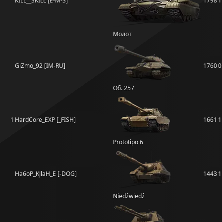
KILL__SKILL [E-M-S]
1798
1
Молот
GiZmo_92 [IM-RU]
1760
0
Об. 257
1
HardCore_EXP [_FISH]
1661
1
Prototipo 6
Ha6oP_KJlaH_E [-DOG]
1443
1
Niedźwiedź