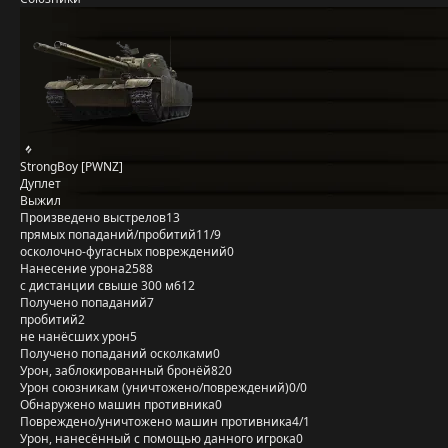
StrongBoy [PWNZ]
Дуплет
Выжил
Произведено выстрелов
13
прямых попаданий/пробитий
11/9
осколочно-фугасных повреждений
0
Нанесение урона
2588
с дистанции свыше 300 м
612
Получено попаданий
7
пробитий
2
не нанёсших урон
5
Получено попаданий осколками
0
Урон, заблокированный бронёй
820
Урон союзникам (уничтожено/повреждений)
0/0
Обнаружено машин противника
0
Повреждено/уничтожено машин противника
4/1
Урон, нанесённый с помощью данного игрока
0