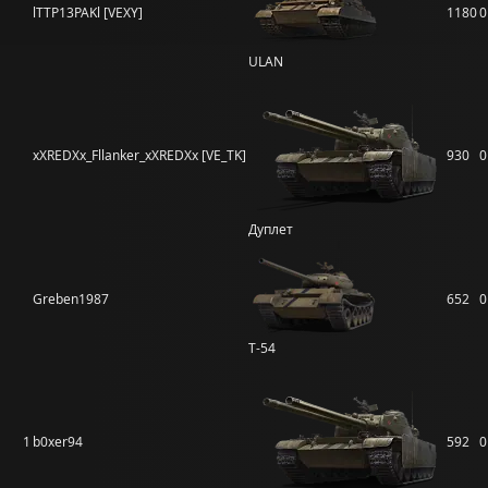
lTTP13PAKl [VEXY]
1180
0
ULAN
xXREDXx_Fllanker_xXREDXx [VE_TK]
930
0
Дуплет
Greben1987
652
0
Т-54
1
b0xer94
592
0