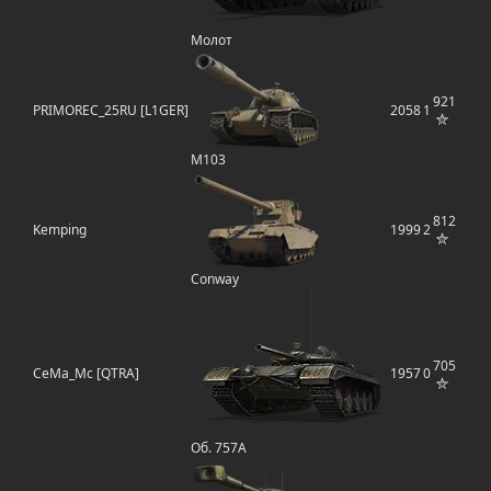
Молот
921
PRIMOREC_25RU [L1GER]
2058
1
M103
812
Kemping
1999
2
Conway
705
CeMa_Mc [QTRA]
1957
0
Об. 757А