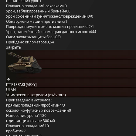
не нанёсших урон
1
Получено попаданий осколками
0
Урон, заблокированный бронёй
400
Урон союзникам (уничтожено/повреждений)
0/0
Обнаружено машин противника
1
Повреждено/уничтожено машин противника
2/1
Урон, нанесённый с помощью данного игрока
444
Очки захвата/защиты базы
0/0
Пройдено километров
0,64
Закрыть
lTTP13PAKl [VEXY]
ULAN
Уничтожен выстрелом (exAvrora)
Произведено выстрелов
5
прямых попаданий/пробитий
4/3
осколочно-фугасных повреждений
0
Нанесение урона
1180
с дистанции свыше 300 м
0
Получено попаданий
10
пробитий
7