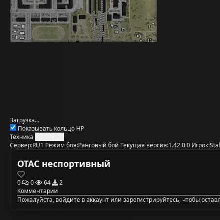
Загрузка...
Показывать кольцо HP
Техника
Снять все
Сервер:
RU1
Режим боя:
Ранговый бой
Текущая версия:
1.42.0.0
Игрок:
Sta
ОТАС неспортивный
0
0
64
2
Комментарии
Пожалуйста,
войдите в аккаунт
или
зарегистрируйтесь
, чтобы оста