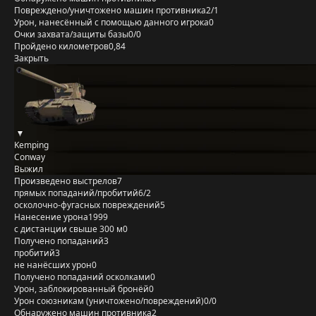
Повреждено/уничтожено машин противника
2/1
Урон, нанесённый с помощью данного игрока
0
Очки захвата/защиты базы
0/0
Пройдено километров
0,84
Закрыть
Kemping
Conway
Выжил
Произведено выстрелов
7
прямых попаданий/пробитий
6/2
осколочно-фугасных повреждений
5
Нанесение урона
1999
с дистанции свыше 300 м
0
Получено попаданий
3
пробитий
3
не нанёсших урон
0
Получено попаданий осколками
0
Урон, заблокированный бронёй
0
Урон союзникам (уничтожено/повреждений)
0/0
Обнаружено машин противника
2