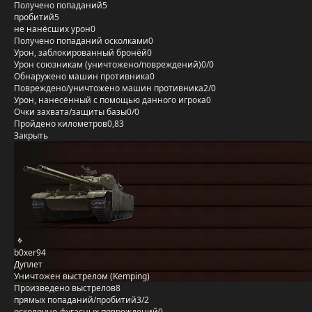
Получено попаданий
5
пробитий
5
не нанёсших урон
0
Получено попаданий осколками
0
Урон, заблокированный бронёй
0
Урон союзникам (уничтожено/повреждений)
0/0
Обнаружено машин противника
0
Повреждено/уничтожено машин противника
2/0
Урон, нанесённый с помощью данного игрока
0
Очки захвата/защиты базы
0/0
Пройдено километров
0,83
Закрыть
b0xer94
Дуплет
Уничтожен выстрелом (Kemping)
Произведено выстрелов
8
прямых попаданий/пробитий
3/2
осколочно-фугасных повреждений
0