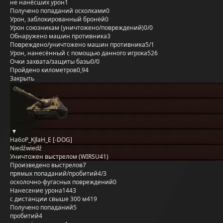
не нанёсших урон
1
Получено попаданий осколками
0
Урон, заблокированный бронёй
0
Урон союзникам (уничтожено/повреждений)
0/0
Обнаружено машин противника
3
Повреждено/уничтожено машин противника
5/1
Урон, нанесённый с помощью данного игрока
526
Очки захвата/защиты базы
0/0
Пройдено километров
0,94
Закрыть
Ha6oP_KJlaH_E [-DOG]
Niedźwiedź
Уничтожен выстрелом (WIRSU41)
Произведено выстрелов
7
прямых попаданий/пробитий
4/3
осколочно-фугасных повреждений
0
Нанесение урона
1443
с дистанции свыше 300 м
419
Получено попаданий
5
пробитий
4