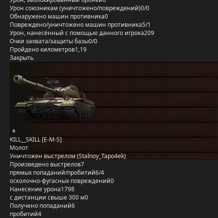
Урон союзникам (уничтожено/повреждений)
0/0
Обнаружено машин противника
0
Повреждено/уничтожено машин противника
5/1
Урон, нанесённый с помощью данного игрока
209
Очки захвата/защиты базы
0/0
Пройдено километров
1,19
Закрыть
KILL__SKILL [E-M-S]
Молот
Уничтожен выстрелом (Stalnoy_Tapo4ek)
Произведено выстрелов
7
прямых попаданий/пробитий
6/4
осколочно-фугасных повреждений
0
Нанесение урона
1798
с дистанции свыше 300 м
0
Получено попаданий
6
пробитий
4