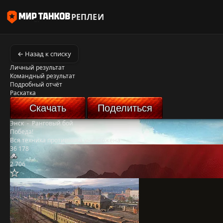
РЕПЛЕИ
← Назад к списку
Личный результат
Командный результат
Подробный отчёт
Раскатка
Скачать
Поделиться
Энск
-
Ранговый бой
Победа!
Вся техника противника уничтожена
36 178
2 706