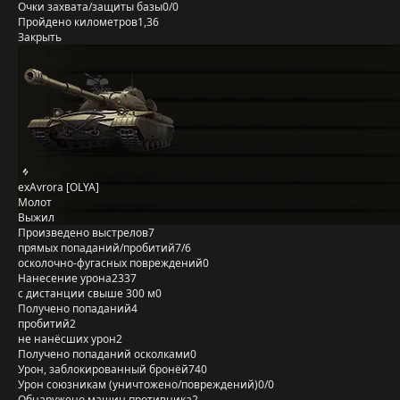
Очки захвата/защиты базы
0/0
Пройдено километров
1,36
Закрыть
exAvrora [OLYA]
Молот
Выжил
Произведено выстрелов
7
прямых попаданий/пробитий
7/6
осколочно-фугасных повреждений
0
Нанесение урона
2337
с дистанции свыше 300 м
0
Получено попаданий
4
пробитий
2
не нанёсших урон
2
Получено попаданий осколками
0
Урон, заблокированный бронёй
740
Урон союзникам (уничтожено/повреждений)
0/0
Обнаружено машин противника
2