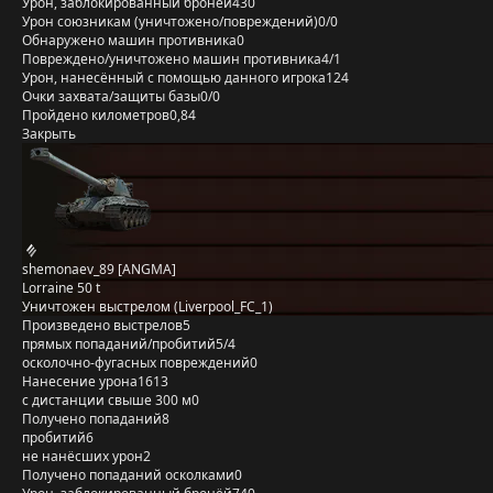
Урон, заблокированный бронёй
430
Урон союзникам (уничтожено/повреждений)
0/0
Обнаружено машин противника
0
Повреждено/уничтожено машин противника
4/1
Урон, нанесённый с помощью данного игрока
124
Очки захвата/защиты базы
0/0
Пройдено километров
0,84
Закрыть
shemonaev_89 [ANGMA]
Lorraine 50 t
Уничтожен выстрелом (Liverpool_FC_1)
Произведено выстрелов
5
прямых попаданий/пробитий
5/4
осколочно-фугасных повреждений
0
Нанесение урона
1613
с дистанции свыше 300 м
0
Получено попаданий
8
пробитий
6
не нанёсших урон
2
Получено попаданий осколками
0