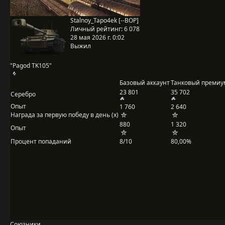
Stalnoy_Tapo4ek [--BOP]
Личный рейтинг:
6 078
28 мая 2026 г. 0:02
Выжил
"Pagod TK105"
Базовый аккаунт
Танковый премиу
23 801
35 702
Серебро
Опыт
1 760
2 640
Награда за первую победу в день (x)
880
1 320
Опыт
Процент попаданий
8/10
80,00%
Союзники