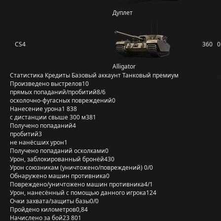
Дуплет
CS4
360
0
Alligator
Статистика
Кредиты
Базовый аккаунт
Танковый премиум
Произведено выстрелов
10
прямых попаданий/пробитий
8/6
осколочно-фугасных повреждений
0
Нанесение урона
1 838
с дистанции свыше 300 м
381
Получено попаданий
4
пробитий
3
не нанёсших урон
1
Получено попаданий осколками
0
Урон, заблокированный бронёй
430
Урон союзникам (уничтожено/повреждений)
0/0
Обнаружено машин противника
0
Повреждено/уничтожено машин противника
4/1
Урон, нанесённый с помощью данного игрока
124
Очки захвата/защиты базы
0/0
Пройдено километров
0,84
Начислено за бой
23 801