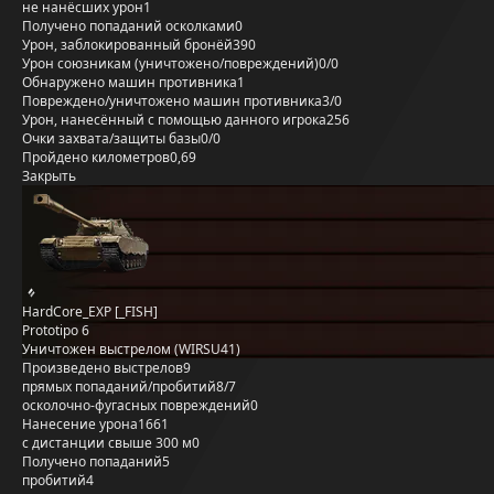
не нанёсших урон
1
Получено попаданий осколками
0
Урон, заблокированный бронёй
390
Урон союзникам (уничтожено/повреждений)
0/0
Обнаружено машин противника
1
Повреждено/уничтожено машин противника
3/0
Урон, нанесённый с помощью данного игрока
256
Очки захвата/защиты базы
0/0
Пройдено километров
0,69
Закрыть
HardCore_EXP [_FISH]
Prototipo 6
Уничтожен выстрелом (WIRSU41)
Произведено выстрелов
9
прямых попаданий/пробитий
8/7
осколочно-фугасных повреждений
0
Нанесение урона
1661
с дистанции свыше 300 м
0
Получено попаданий
5
пробитий
4