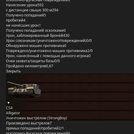
Нанесение урона
592
с дистанции свыше 300 м
294
Получено попаданий
5
пробитий
4
не нанёсших урон
1
Получено попаданий осколками
0
Урон, заблокированный бронёй
430
Урон союзникам (уничтожено/повреждений)
0/0
Обнаружено машин противника
0
Повреждено/уничтожено машин противника
2/0
Урон, нанесённый с помощью данного игрока
0
Очки захвата/защиты базы
0/0
Пройдено километров
0,67
Закрыть
CS4
Alligator
Уничтожен выстрелом (StrongBoy)
Произведено выстрелов
7
прямых попаданий/пробитий
2/1
осколочно-фугасных повреждений
0