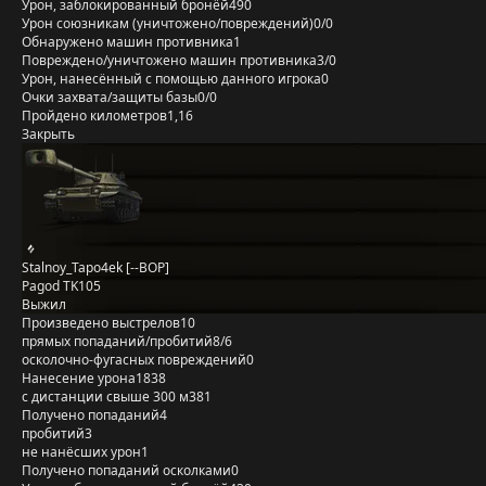
Урон, заблокированный бронёй
490
Урон союзникам (уничтожено/повреждений)
0/0
Обнаружено машин противника
1
Повреждено/уничтожено машин противника
3/0
Урон, нанесённый с помощью данного игрока
0
Очки захвата/защиты базы
0/0
Пройдено километров
1,16
Закрыть
Stalnoy_Tapo4ek [--BOP]
Pagod TK105
Выжил
Произведено выстрелов
10
прямых попаданий/пробитий
8/6
осколочно-фугасных повреждений
0
Нанесение урона
1838
с дистанции свыше 300 м
381
Получено попаданий
4
пробитий
3
не нанёсших урон
1
Получено попаданий осколками
0