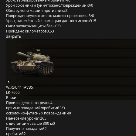
Урон, заблокированный бронёй
740
Урон союзникам (уничтожено/повреждений)
0/0
Обнаружено машин противника
2
Повреждено/уничтожено машин противника
3/0
Урон, нанесённый с помощью данного игрока
915
Очки захвата/защиты базы
0/0
Пройдено километров
0,53
Закрыть
WIRSU41 [AVB5]
LK-7605
Выжил
Произведено выстрелов
4
прямых попаданий/пробитий
3/3
осколочно-фугасных повреждений
0
Нанесение урона
1265
с дистанции свыше 300 м
0
Получено попаданий
2
пробитий
2