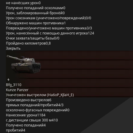
не нанёсших урон
0
Получено попаданий осколками
0
Урон, заблокированный бронёй
0
Урон союзникам (уничтожено/повреждений)
0/0
Обнаружено машин противника
1
Повреждено/уничтожено машин противника
3/3
Урон, нанесённый с помощью данного игрока
124
Очки захвата/защиты базы
0/0
Пройдено километров
0,8
Закрыть
Bfg_3110
Kunze Panzer
Уничтожен выстрелом (Ha6oP_KJlaH_E)
Произведено выстрелов
6
прямых попаданий/пробитий
4/3
осколочно-фугасных повреждений
0
Нанесение урона
1184
с дистанции свыше 300 м
410
Получено попаданий
4
пробитий
4