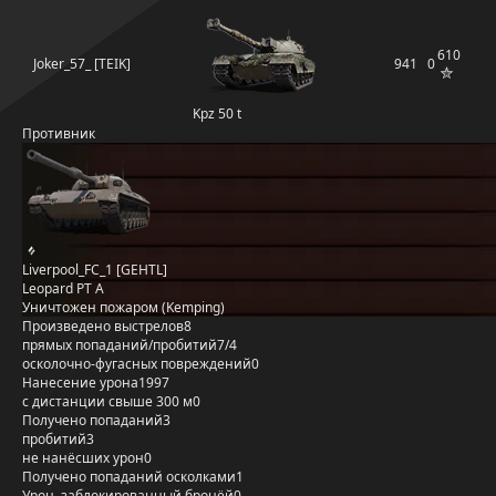
610
Joker_57_ [TEIK]
941
0
Kpz 50 t
Противник
Liverpool_FC_1 [GEHTL]
Leopard PT A
Уничтожен пожаром (Kemping)
Произведено выстрелов
8
прямых попаданий/пробитий
7/4
осколочно-фугасных повреждений
0
Нанесение урона
1997
с дистанции свыше 300 м
0
Получено попаданий
3
пробитий
3
не нанёсших урон
0
Получено попаданий осколками
1
Урон, заблокированный бронёй
0