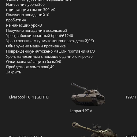
Нанесение урона
360
с дистанции свыше 300 м
0
Получено попаданий
10
пробитий
4
не нанёсших урон
3
Получено попаданий осколками
3
Урон, заблокированный бронёй
1240
Урон союзникам (уничтожено/повреждений)
0/0
Обнаружено машин противника
1
Повреждено/уничтожено машин противника
1/0
Урон, нанесённый с помощью данного игрока
0
Очки захвата/защиты базы
0/0
Пройдено километров
0,49
Закрыть
Liverpool_FC_1 [GEHTL]
1997
1
Leopard PT A