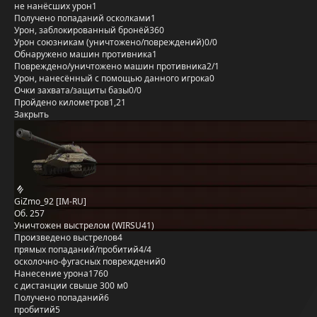
не нанёсших урон
1
Получено попаданий осколками
1
Урон, заблокированный бронёй
360
Урон союзникам (уничтожено/повреждений)
0/0
Обнаружено машин противника
1
Повреждено/уничтожено машин противника
2/1
Урон, нанесённый с помощью данного игрока
0
Очки захвата/защиты базы
0/0
Пройдено километров
1,21
Закрыть
GiZmo_92 [IM-RU]
Об. 257
Уничтожен выстрелом (WIRSU41)
Произведено выстрелов
4
прямых попаданий/пробитий
4/4
осколочно-фугасных повреждений
0
Нанесение урона
1760
с дистанции свыше 300 м
0
Получено попаданий
6
пробитий
5