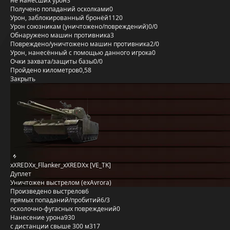
не нанёсших урон
3
Получено попаданий осколками
0
Урон, заблокированный бронёй
1120
Урон союзникам (уничтожено/повреждений)
0/0
Обнаружено машин противника
3
Повреждено/уничтожено машин противника
2/0
Урон, нанесённый с помощью данного игрока
0
Очки захвата/защиты базы
0/0
Пройдено километров
0,58
Закрыть
xXREDXx_Fllanker_xXREDXx [VE_TK]
Дуплет
Уничтожен выстрелом (exAvrora)
Произведено выстрелов
6
прямых попаданий/пробитий
6/3
осколочно-фугасных повреждений
0
Нанесение урона
930
с дистанции свыше 300 м
317