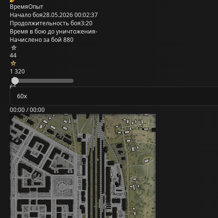
Время
Опыт
Начало боя
28.05.2026 00:02:37
Продолжительность боя
3:20
Время в бою до уничтожения
-
Начислено за бой
880
44
1 320
66
00:00 / 00:00