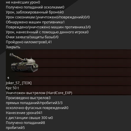
не нанёсших урон
0
Получено попаданий осколками
0
Урон, заблокированный бронёй
0
Урон союзникам (уничтожено/повреждений)
0/0
Обнаружено машин противника
1
Повреждено/уничтожено машин противника
3/0
Урон, нанесённый с помощью данного игрока
0
Очки захвата/защиты базы
0/0
Пройдено километров
0,41
Закрыть
Joker_57_ [TEIK]
Kpz 50 t
Уничтожен выстрелом (HardCore_EXP)
Произведено выстрелов
3
прямых попаданий/пробитий
3/3
осколочно-фугасных повреждений
0
Нанесение урона
941
с дистанции свыше 300 м
0
Получено попаданий
8
пробитий
5