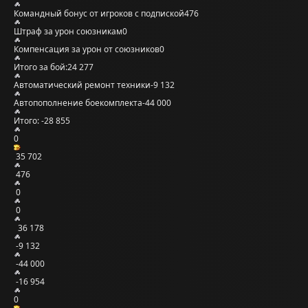
Командный бонус от игроков с подпиской
476
Штраф за урон союзникам
0
Компенсация за урон от союзников
0
Итого за бой:
24 277
Автоматический ремонт техники
-9 132
Автопополнение боекомплекта
-44 000
Итого:
-28 855
0
35 702
476
0
0
36 178
-9 132
-44 000
-16 954
0