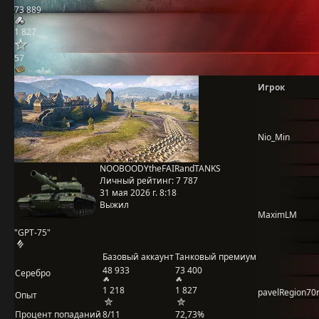
73 889
1 827
57
Игрок
Nio_Min
NOOBOODYtheFAIRandTANKS
Личный рейтинг:
7 787
31 мая 2026 г. 8:18
Выжил
MaximLM
"GPT-75"
Базовый аккаунт
Танковый премиум
48 933
73 400
Серебро
1 218
1 827
pavelRegion70
Опыт
Процент попаданий
8/11
72,73%