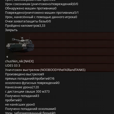
Урон союзникам (уничтожено/повреждений)
0/0
Обнаружено машин противника
0
Повреждено/уничтожено машин противника
5/1
Урон, нанесённый с помощью данного игрока
0
Очки захвата/защиты базы
0/0
Пройдено километров
3,33
Закрыть
chushkin_nik [NAEX]
UDES 03 3
Уничтожен выстрелом (NOOBOODYtheFAIRandTANKS)
Произведено выстрелов
9
прямых попаданий/пробитий
7/6
осколочно-фугасных повреждений
0
Нанесение урона
2120
с дистанции свыше 300 м
373
Получено попаданий
3
пробитий
3
не нанёсших урон
0
Получено попаданий осколками
0
Урон, заблокированный бронёй
0