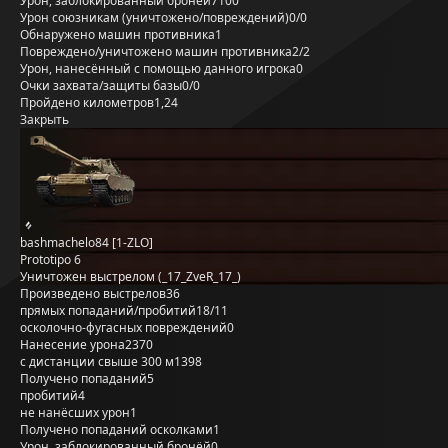
Урон, заблокированный бронёй
7100
Урон союзникам (уничтожено/повреждений)
0/0
Обнаружено машин противника
1
Повреждено/уничтожено машин противника
2/2
Урон, нанесённый с помощью данного игрока
0
Очки захвата/защиты базы
0/0
Пройдено километров
1,24
Закрыть
bashmachelo84 [1-ZLO]
Prototipo 6
Уничтожен выстрелом (_17_ZveR_17_)
Произведено выстрелов
36
прямых попаданий/пробитий
18/11
осколочно-фугасных повреждений
0
Нанесение урона
2370
с дистанции свыше 300 м
1398
Получено попаданий
5
пробитий
4
не нанёсших урон
1
Получено попаданий осколками
1
Урон, заблокированный бронёй
0