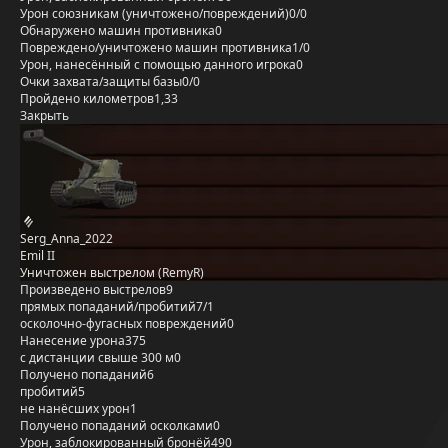
Урон союзникам (уничтожено/повреждений)
0/0
Обнаружено машин противника
0
Повреждено/уничтожено машин противника
1/0
Урон, нанесённый с помощью данного игрока
0
Очки захвата/защиты базы
0/0
Пройдено километров
1,33
Закрыть
Serg_Anna_2022
Emil II
Уничтожен выстрелом (RemyR)
Произведено выстрелов
9
прямых попаданий/пробитий
7/1
осколочно-фугасных повреждений
0
Нанесение урона
375
с дистанции свыше 300 м
0
Получено попаданий
6
пробитий
5
не нанёсших урон
1
Получено попаданий осколками
0
Урон, заблокированный бронёй
490