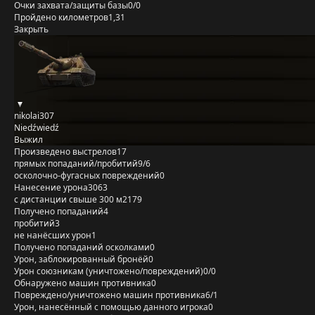
Очки захвата/защиты базы
0/0
Пройдено километров
1,31
Закрыть
nikolai307
Niedźwiedź
Выжил
Произведено выстрелов
17
прямых попаданий/пробитий
9/6
осколочно-фугасных повреждений
0
Нанесение урона
3063
с дистанции свыше 300 м
2179
Получено попаданий
4
пробитий
3
не нанёсших урон
1
Получено попаданий осколками
0
Урон, заблокированный бронёй
0
Урон союзникам (уничтожено/повреждений)
0/0
Обнаружено машин противника
0
Повреждено/уничтожено машин противника
6/1
Урон, нанесённый с помощью данного игрока
0