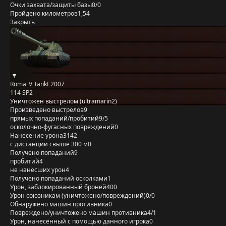
Очки захвата/защиты базы
0/0
Пройдено километров
1,54
Закрыть
Roma_V_tankE2007
114 SP2
Уничтожен выстрелом (ultramarin2)
Произведено выстрелов
9
прямых попаданий/пробитий
9/5
осколочно-фугасных повреждений
0
Нанесение урона
3142
с дистанции свыше 300 м
0
Получено попаданий
9
пробитий
4
не нанёсших урон
4
Получено попаданий осколками
1
Урон, заблокированный бронёй
400
Урон союзникам (уничтожено/повреждений)
0/0
Обнаружено машин противника
0
Повреждено/уничтожено машин противника
4/1
Урон, нанесённый с помощью данного игрока
0