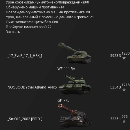
Урон союзникам (уничтожено/повреждений)
0/0
Обнаружено машин противника
4
Повреждено/уничтожено машин противника
0/0
Урон, нанесённый с помощью данного игрока
2121
Очки захвата/защиты базы
0/0
Пройдено километров
0,72
Закрыть
1230
_17_ZveR_17_ [_HRK_]
5923
3
WZ-111 5A
1218
NOOBOODYtheFAIRandTANKS
5354
3
GPT-75
976
_SmOkE_2002 [PRID-]
3235
1