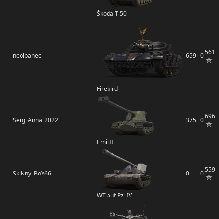
Škoda T 50
561
neolbanec
659
0
Firebird
696
Serg_Anna_2022
375
0
Emil II
559
SkiNny_BoY66
0
0
WT auf Pz. IV