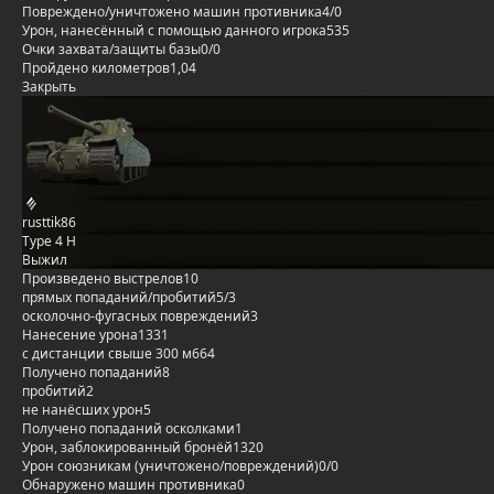
Повреждено/уничтожено машин противника
4/0
Урон, нанесённый с помощью данного игрока
535
Очки захвата/защиты базы
0/0
Пройдено километров
1,04
Закрыть
rusttik86
Type 4 H
Выжил
Произведено выстрелов
10
прямых попаданий/пробитий
5/3
осколочно-фугасных повреждений
3
Нанесение урона
1331
с дистанции свыше 300 м
664
Получено попаданий
8
пробитий
2
не нанёсших урон
5
Получено попаданий осколками
1
Урон, заблокированный бронёй
1320
Урон союзникам (уничтожено/повреждений)
0/0
Обнаружено машин противника
0