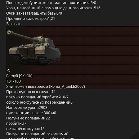
Повреждено/уничтожено машин противника
5/0
Урон, нанесённый с помощью данного игрока
1516
Очки захвата/защиты базы
0/0
Пройдено километров
1,21
Закрыть
RemyR [SKLOK]
ТЭТ-100
Уничтожен выстрелом (Roma_V_tankE2007)
Произведено выстрелов
11
прямых попаданий/пробитий
10/7
осколочно-фугасных повреждений
0
Нанесение урона
2903
с дистанции свыше 300 м
0
Получено попаданий
22
пробитий
7
не нанёсших урон
15
Получено попаданий осколками
0