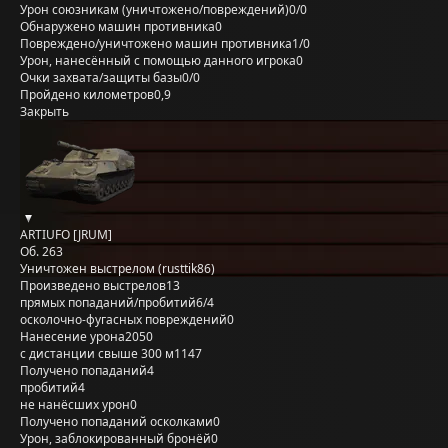
Урон союзникам (уничтожено/повреждений)
0/0
Обнаружено машин противника
0
Повреждено/уничтожено машин противника
1/0
Урон, нанесённый с помощью данного игрока
0
Очки захвата/защиты базы
0/0
Пройдено километров
0,9
Закрыть
ARTIUFO [JRUM]
Об. 263
Уничтожен выстрелом (rusttik86)
Произведено выстрелов
13
прямых попаданий/пробитий
6/4
осколочно-фугасных повреждений
0
Нанесение урона
2050
с дистанции свыше 300 м
1147
Получено попаданий
4
пробитий
4
не нанёсших урон
0
Получено попаданий осколками
0
Урон, заблокированный бронёй
0