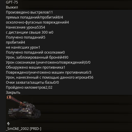
GPT-75
Выжил
Произведено выстрелов
11
прямых попаданий/пробитий
8/4
осколочно-фугасных повреждений
4
Нанесение урона
5354
с дистанции свыше 300 м
0
Получено попаданий
5
пробитий
4
не нанёсших урон
1
Получено попаданий осколками
0
Урон, заблокированный бронёй
490
Урон союзникам (уничтожено/повреждений)
0/0
Обнаружено машин противника
1
Повреждено/уничтожено машин противника
6/3
Урон, нанесённый с помощью данного игрока
456
Очки захвата/защиты базы
0/0
Пройдено километров
2,02
Закрыть
_SmOkE_2002 [PRID-]