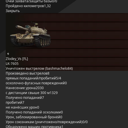
Очки захвата/защиты базы
0/0
Пройдено километров
1,32
Закрыть
Zlodey_Vs [FL]
LK-7605
Уничтожен выстрелом (bashmachelo84)
Произведено выстрелов
8
прямых попаданий/пробитий
5/4
осколочно-фугасных повреждений
0
Нанесение урона
2030
с дистанции свыше 300 м
1329
Получено попаданий
7
пробитий
7
не нанёсших урон
0
Получено попаданий осколками
0
Урон, заблокированный бронёй
0
Урон союзникам (уничтожено/повреждений)
0/0
Обнаружено машин противника
1