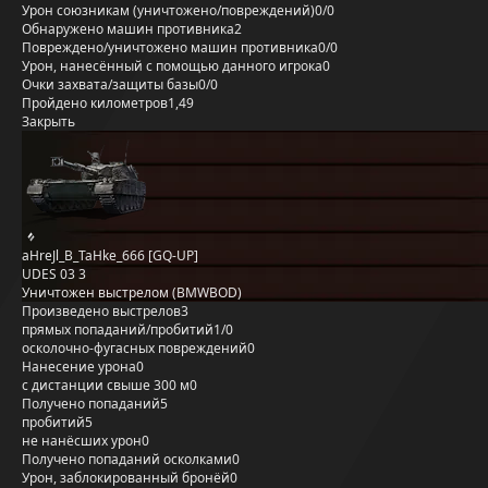
Урон союзникам (уничтожено/повреждений)
0/0
Обнаружено машин противника
2
Повреждено/уничтожено машин противника
0/0
Урон, нанесённый с помощью данного игрока
0
Очки захвата/защиты базы
0/0
Пройдено километров
1,49
Закрыть
aHreJl_B_TaHke_666 [GQ-UP]
UDES 03 3
Уничтожен выстрелом (BMWBOD)
Произведено выстрелов
3
прямых попаданий/пробитий
1/0
осколочно-фугасных повреждений
0
Нанесение урона
0
с дистанции свыше 300 м
0
Получено попаданий
5
пробитий
5
не нанёсших урон
0
Получено попаданий осколками
0
Урон, заблокированный бронёй
0