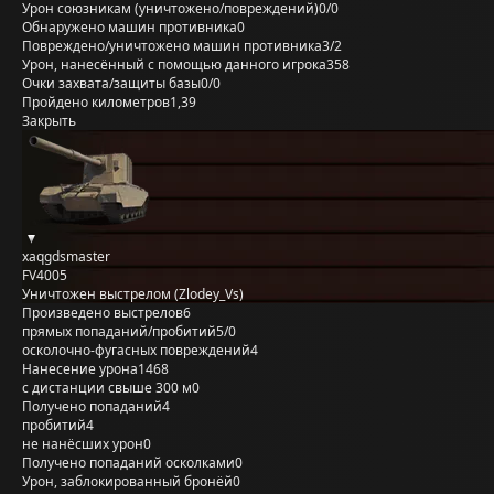
Урон союзникам (уничтожено/повреждений)
0/0
Обнаружено машин противника
0
Повреждено/уничтожено машин противника
3/2
Урон, нанесённый с помощью данного игрока
358
Очки захвата/защиты базы
0/0
Пройдено километров
1,39
Закрыть
xaqgdsmaster
FV4005
Уничтожен выстрелом (Zlodey_Vs)
Произведено выстрелов
6
прямых попаданий/пробитий
5/0
осколочно-фугасных повреждений
4
Нанесение урона
1468
с дистанции свыше 300 м
0
Получено попаданий
4
пробитий
4
не нанёсших урон
0
Получено попаданий осколками
0
Урон, заблокированный бронёй
0