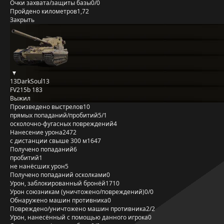
Очки захвата/защиты базы
0/0
Пройдено километров
1,72
Закрыть
13DarkSoul13
FV215b 183
Выжил
Произведено выстрелов
10
прямых попаданий/пробитий
5/1
осколочно-фугасных повреждений
4
Нанесение урона
2472
с дистанции свыше 300 м
1647
Получено попаданий
6
пробитий
1
не нанёсших урон
5
Получено попаданий осколками
0
Урон, заблокированный бронёй
1710
Урон союзникам (уничтожено/повреждений)
0/0
Обнаружено машин противника
0
Повреждено/уничтожено машин противника
2/2
Урон, нанесённый с помощью данного игрока
0