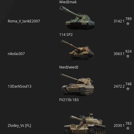
Wiedźmak
789
Roma_V_tankE2007
3142
1
114 SP2
924
nikolai307
3063
1
Niedźwiedź
748
13DarkSoul13
2472
2
FV215b 183
783
Zlodey_Vs [FL]
2030
1