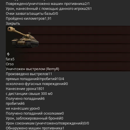
Повреждено/уничтожено машин противника
2/1
Урон, нанесённый с помощью данного игрока
261
Очки захвата/защиты базы
0/0
Пройдено километров
1,91
Закрыть
fara5
Orso
Уничтожен выстрелом (RemyR)
Произведено выстрелов
11
прямых попаданий/пробитий
10/4
осколочно-фугасных повреждений
0
Нанесение урона
1801
с дистанции свыше 300 м
0
Получено попаданий
6
пробитий
6
не нанёсших урон
0
Получено попаданий осколками
0
Урон, заблокированный бронёй
0
Урон союзникам (уничтожено/повреждений)
0/0
Обнаружено машин противника
1