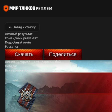
РЕПЛЕИ
← Назад к списку
Личный результат
Командный результат
Подробный отчёт
Раскатка
Скачать
Поделиться
Линия Зигфрида
-
Стандартный бой
Победа!
Вся техника противника уничтожена