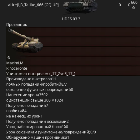
660
aHreJl_B_TaHke_666 [GQ-UP]
0
0
UDES 03 3
Противник
MaximLM
Rinoceronte
Уничтожен выстрелом (_17_ZveR_17_)
Произведено выстрелов
11
прямых попаданий/пробитий
8/7
осколочно-фугасных повреждений
0
Нанесение урона
3502
с дистанции свыше 300 м
1024
Получено попаданий
7
пробитий
4
не нанёсших урон
1
Получено попаданий осколками
2
Урон, заблокированный бронёй
0
Урон союзникам (уничтожено/повреждений)
0/0
Обнаружено машин противника
1