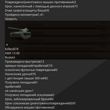
Повреждено/уничтожено машин противника
4/2
Урон, нанесённый с помощью данного игрока
675
Очки захвата/защиты базы
0/0
Пройдено километров
1,41
Закрыть
kollesik74
AMX 13 90
Выжил
Произведено выстрелов
12
прямых попаданий/пробитий
7/5
осколочно-фугасных повреждений
0
Нанесение урона
976
с дистанции свыше 300 м
492
Получено попаданий
1
пробитий
0
не нанёсших урон
1
Получено попаданий осколками
0
Урон, заблокированный бронёй
0
Урон союзникам (уничтожено/повреждений)
0/0
Обнаружено машин противника
0