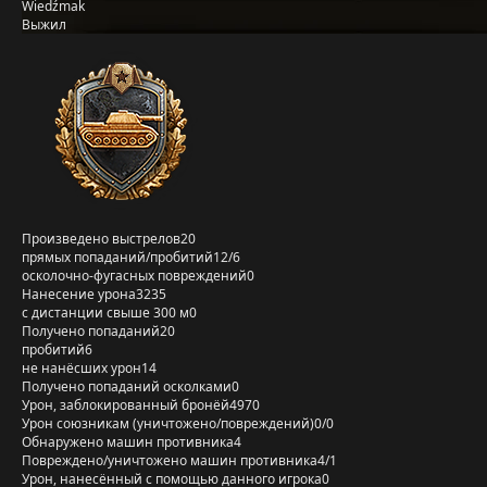
Wiedźmak
Выжил
Произведено выстрелов
20
прямых попаданий/пробитий
12/6
осколочно-фугасных повреждений
0
Нанесение урона
3235
с дистанции свыше 300 м
0
Получено попаданий
20
пробитий
6
не нанёсших урон
14
Получено попаданий осколками
0
Урон, заблокированный бронёй
4970
Урон союзникам (уничтожено/повреждений)
0/0
Обнаружено машин противника
4
Повреждено/уничтожено машин противника
4/1
Урон, нанесённый с помощью данного игрока
0