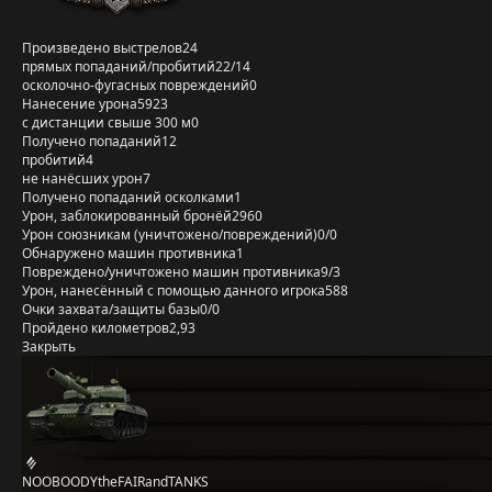
Произведено выстрелов
24
прямых попаданий/пробитий
22/14
осколочно-фугасных повреждений
0
Нанесение урона
5923
с дистанции свыше 300 м
0
Получено попаданий
12
пробитий
4
не нанёсших урон
7
Получено попаданий осколками
1
Урон, заблокированный бронёй
2960
Урон союзникам (уничтожено/повреждений)
0/0
Обнаружено машин противника
1
Повреждено/уничтожено машин противника
9/3
Урон, нанесённый с помощью данного игрока
588
Очки захвата/защиты базы
0/0
Пройдено километров
2,93
Закрыть
NOOBOODYtheFAIRandTANKS