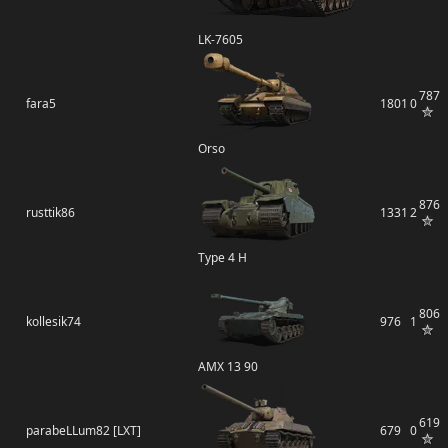
LK-7605
787
fara5
1801
0
Orso
876
rusttik86
1331
2
Type 4 H
806
kollesik74
976
1
AMX 13 90
619
parabeLLum82 [LXT]
679
0