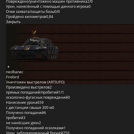
Повреждено/уничтожено машин противника
2/0
Урон, нанесённый с помощью данного игрока
0
Очки захвата/защиты базы
0/0
Пройдено километров
0,84
Закрыть
neolbanec
Firebird
Уничтожен выстрелом (ARTIUFO)
Произведено выстрелов
2
прямых попаданий/пробитий
1/1
осколочно-фугасных повреждений
0
Нанесение урона
659
с дистанции свыше 300 м
0
Получено попаданий
6
пробитий
3
не нанёсших урон
2
Получено попаданий осколками
1
Урон, заблокированный бронёй
750