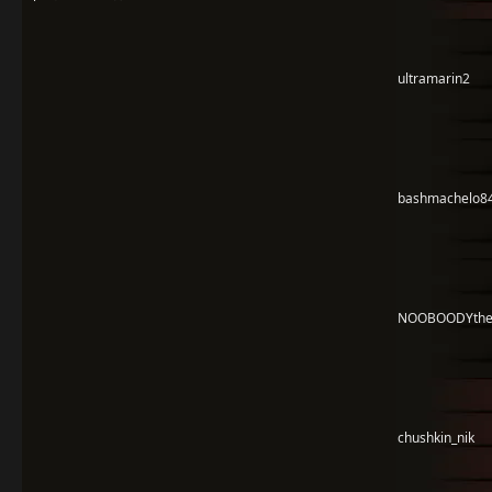
ultramarin2
bashmachelo8
NOOBOODYthe
chushkin_nik