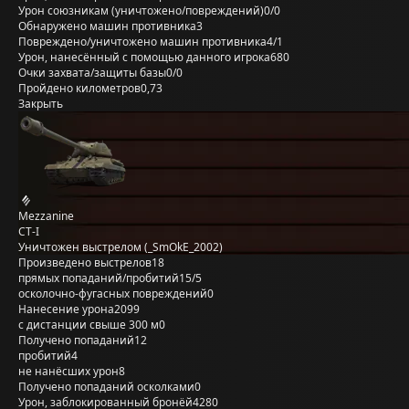
Урон союзникам (уничтожено/повреждений)
0/0
Обнаружено машин противника
3
Повреждено/уничтожено машин противника
4/1
Урон, нанесённый с помощью данного игрока
680
Очки захвата/защиты базы
0/0
Пройдено километров
0,73
Закрыть
Mezzanine
СТ-I
Уничтожен выстрелом (_SmOkE_2002)
Произведено выстрелов
18
прямых попаданий/пробитий
15/5
осколочно-фугасных повреждений
0
Нанесение урона
2099
с дистанции свыше 300 м
0
Получено попаданий
12
пробитий
4
не нанёсших урон
8
Получено попаданий осколками
0
Урон, заблокированный бронёй
4280