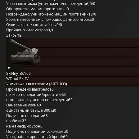
Урон союзникам (уничтожено/повреждений)
0/0
Обнаружено машин противника
0
Повреждено/уничтожено машин противника
2/0
Урон, нанесённый с помощью данного игрока
0
Очки захвата/защиты базы
0/0
Пройдено километров
0,9
Закрыть
SkiNny_BoY66
WT auf Pz. IV
Уничтожен выстрелом (ARTIUFO)
Произведено выстрелов
6
прямых попаданий/пробитий
4/0
осколочно-фугасных повреждений
0
Нанесение урона
0
с дистанции свыше 300 м
0
Получено попаданий
3
пробитий
3
не нанёсших урон
0
Получено попаданий осколками
0
Урон, заблокированный бронёй
0