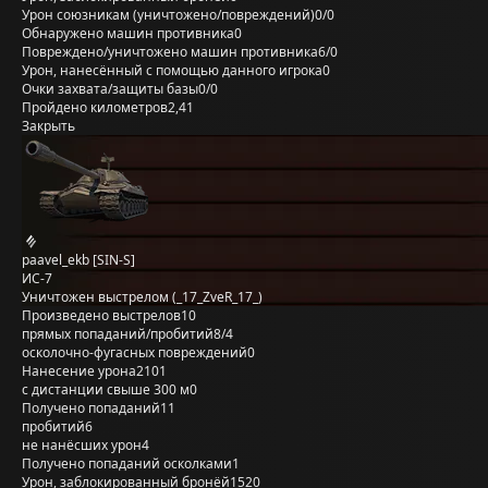
Урон союзникам (уничтожено/повреждений)
0/0
Обнаружено машин противника
0
Повреждено/уничтожено машин противника
6/0
Урон, нанесённый с помощью данного игрока
0
Очки захвата/защиты базы
0/0
Пройдено километров
2,41
Закрыть
paavel_ekb [SIN-S]
ИС-7
Уничтожен выстрелом (_17_ZveR_17_)
Произведено выстрелов
10
прямых попаданий/пробитий
8/4
осколочно-фугасных повреждений
0
Нанесение урона
2101
с дистанции свыше 300 м
0
Получено попаданий
11
пробитий
6
не нанёсших урон
4
Получено попаданий осколками
1
Урон, заблокированный бронёй
1520