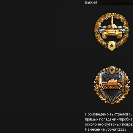
Выжил
Произведено выстрелов
15
прямых попаданий/пробит
осколочно-фугасных повр
Нанесение урона
12328