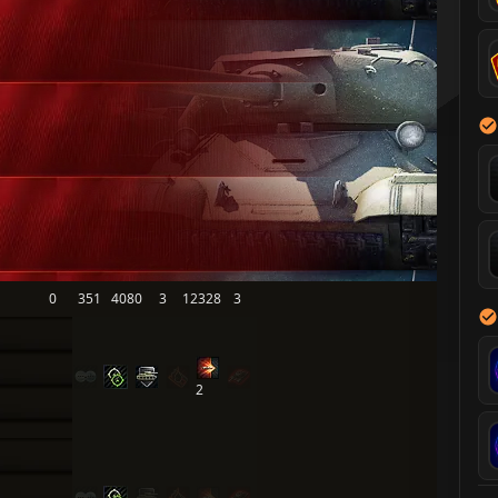
0
351
4080
3
12328
3
2