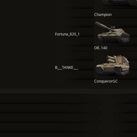
Champion
Fortuna_820_1
Об. 140
B___TANKE___
ConquerorGC