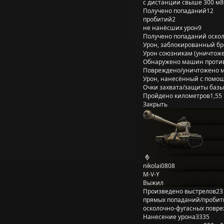
с дистанции свыше 300 м
8
Получено попаданий
12
пробитий
2
не нанёсших урон
9
Получено попаданий оско
Урон, заблокированный б
Урон союзникам (уничтож
Обнаружено машин проти
Повреждено/уничтожено 
Урон, нанесённый с помощ
Очки захвата/защиты базы
Пройдено километров
1,55
Закрыть
nikolai0808
M-V-Y
Выжил
Произведено выстрелов
23
прямых попаданий/пробит
осколочно-фугасных повр
Нанесение урона
3335