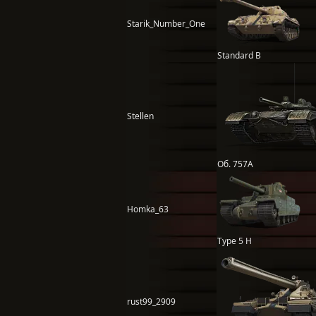
Starik_Number_One
Standard B
Stellen
Об. 757А
Homka_63
Type 5 H
rust99_2909