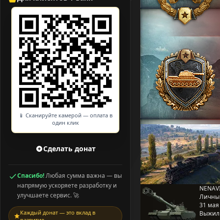
📱 Сканируйте камерой — оплата в
один клик
Сделать донат
Спасибо!
Любая сумма важна — вы
напрямую ускоряете разработку и
NENAVI
улучшаете сервис. 🚀
Личны
31 мая 
Каждый донат — это вклад в
Выжил
развитие