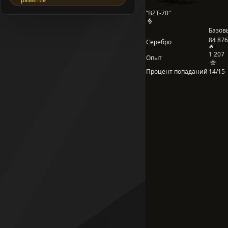
"BZT-70"
Базов
84 876
Серебро
1 207
Опыт
Процент попаданий
14/15