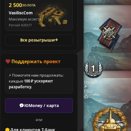
2 500
ЗОЛОТА
VasiliscCom
Максимум ассиста
Реплей #28377
Все розыгрыши
Поддержать проект
⚡ Помогите нам продолжать:
каждые
100 ₽ ускоряют
129 860
разработку.
1 902
ЮMoney / карта
или
Для клиентов Т-Банк