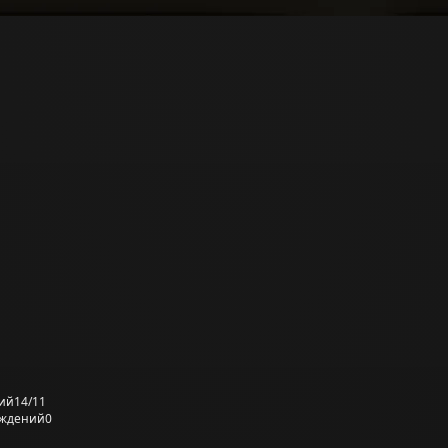
ий
14/11
еждений
0