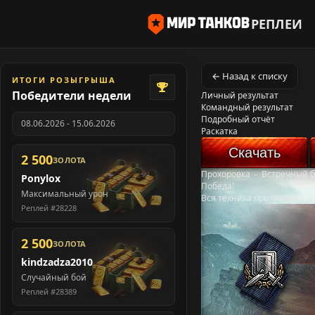
РЕПЛЕИ
← Назад к списку
ИТОГИ РОЗЫГРЫША
Победители недели
Личный результат
Командный результат
Подробный отчёт
08.06.2026 - 15.06.2026
Раскатка
Скачать
2 500
ЗОЛОТА
Прохоровка
-
Встречный 
Ponylox
Победа!
Максимальный урон
Вся техника противника у
Реплей #28228
2 500
ЗОЛОТА
kindzadza2010
Случайный бой
Реплей #28389