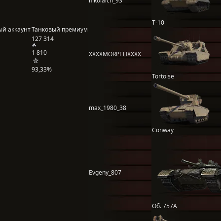
nikolaich_93
Т-10
ый аккаунт
Танковый премиум
127 314
1 810
XXXXMORPEHXXXX
93,33%
Tortoise
max_1980_38
Conway
Evgeny_807
Об. 757А