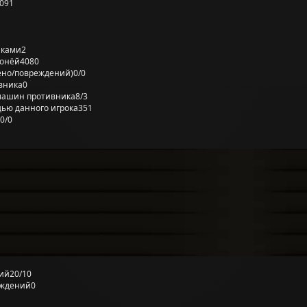
091
лками
2
ронёй
4080
ено/повреждений)
0/0
вника
0
машин противника
8/3
ью данного игрока
351
0/0
ий
20/10
еждений
0