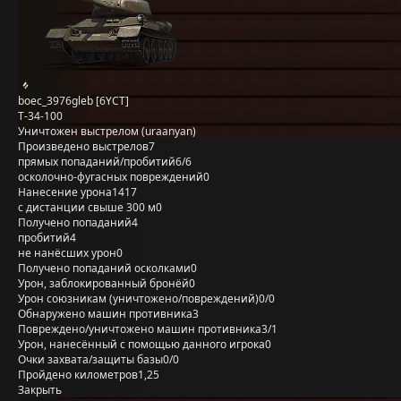
boec_3976gleb [6YCT]
Т-34-100
Уничтожен выстрелом (uraanyan)
Произведено выстрелов
7
прямых попаданий/пробитий
6/6
осколочно-фугасных повреждений
0
Нанесение урона
1417
с дистанции свыше 300 м
0
Получено попаданий
4
пробитий
4
не нанёсших урон
0
Получено попаданий осколками
0
Урон, заблокированный бронёй
0
Урон союзникам (уничтожено/повреждений)
0/0
Обнаружено машин противника
3
Повреждено/уничтожено машин противника
3/1
Урон, нанесённый с помощью данного игрока
0
Очки захвата/защиты базы
0/0
Пройдено километров
1,25
Закрыть