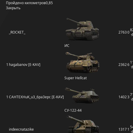
Пройдено километров
0,85
Закрыть
8
_ROCKET_
2763
0
ИС
1
1
hagabanov [E-KAV]
2362
6
Super Hellcat
7
1
CAHTEXHuK_u3_6pa3epc [E-KAV]
1402
3
СУ-122-44
5
indeecnatazike
1317
1