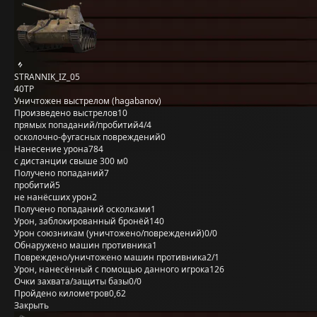
STRANNIK_IZ_05
40TP
Уничтожен выстрелом (hagabanov)
Произведено выстрелов
10
прямых попаданий/пробитий
4/4
осколочно-фугасных повреждений
0
Нанесение урона
784
с дистанции свыше 300 м
0
Получено попаданий
7
пробитий
5
не нанёсших урон
2
Получено попаданий осколками
1
Урон, заблокированный бронёй
140
Урон союзникам (уничтожено/повреждений)
0/0
Обнаружено машин противника
1
Повреждено/уничтожено машин противника
2/1
Урон, нанесённый с помощью данного игрока
126
Очки захвата/защиты базы
0/0
Пройдено километров
0,62
Закрыть