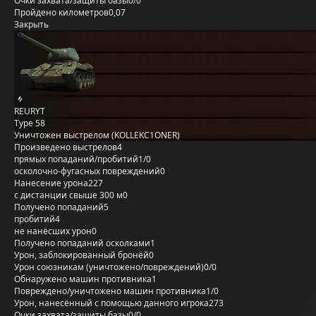
Очки захвата/защиты базы
0/0
Пройдено километров
0,07
Закрыть
REURYT
Type 58
Уничтожен выстрелом (KOLLEKC1ONER)
Произведено выстрелов
4
прямых попаданий/пробитий
1/0
осколочно-фугасных повреждений
0
Нанесение урона
227
с дистанции свыше 300 м
0
Получено попаданий
5
пробитий
4
не нанёсших урон
0
Получено попаданий осколками
1
Урон, заблокированный бронёй
0
Урон союзникам (уничтожено/повреждений)
0/0
Обнаружено машин противника
1
Повреждено/уничтожено машин противника
1/0
Урон, нанесённый с помощью данного игрока
273
Очки захвата/защиты базы
0/0