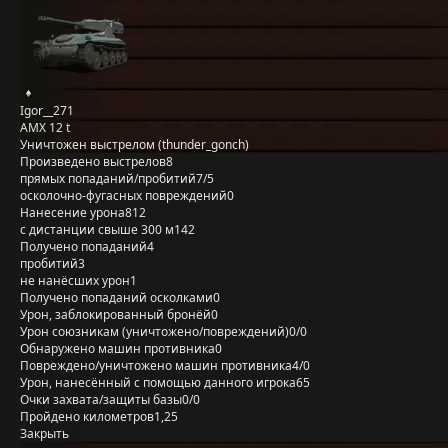
Igor__271
AMX 12 t
Уничтожен выстрелом (thunder_gonch)
Произведено выстрелов
8
прямых попаданий/пробитий
7/5
осколочно-фугасных повреждений
0
Нанесение урона
812
с дистанции свыше 300 м
142
Получено попаданий
4
пробитий
3
не нанёсших урон
1
Получено попаданий осколками
0
Урон, заблокированный бронёй
0
Урон союзникам (уничтожено/повреждений)
0/0
Обнаружено машин противника
0
Повреждено/уничтожено машин противника
4/0
Урон, нанесённый с помощью данного игрока
65
Очки захвата/защиты базы
0/0
Пройдено километров
1,25
Закрыть