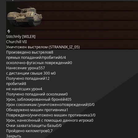
StitchHly [WILER]
Churchill VII
Уничтожен выстрелом (STRANNIK_IZ_05)
Произведено выстрелов
8
прямых попаданий/пробитий
6/4
осколочно-фугасных повреждений
0
Нанесение урона
557
с дистанции свыше 300 м
0
Получено попаданий
12
пробитий
8
не нанёсших урон
4
Получено попаданий осколками
0
Урон, заблокированный бронёй
405
Урон союзникам (уничтожено/повреждений)
0/0
Обнаружено машин противника
1
Повреждено/уничтожено машин противника
3/0
Урон, нанесённый с помощью данного игрока
0
Очки захвата/защиты базы
0/0
Пройдено километров
0,7
Закрыть