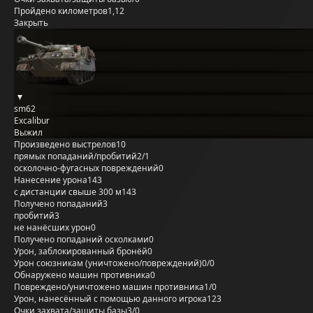
Пройдено километров
1,12
Закрыть
sm62
Excalibur
Выжил
Произведено выстрелов
10
прямых попаданий/пробитий
2/1
осколочно-фугасных повреждений
0
Нанесение урона
143
с дистанции свыше 300 м
143
Получено попаданий
3
пробитий
3
не нанёсших урон
0
Получено попаданий осколками
0
Урон, заблокированный бронёй
0
Урон союзникам (уничтожено/повреждений)
0/0
Обнаружено машин противника
0
Повреждено/уничтожено машин противника
1/0
Урон, нанесённый с помощью данного игрока
123
Очки захвата/защиты базы
3/0