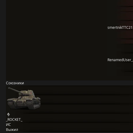
smertnikTTC21
RenamedUser_
Союзники
_ROCKET_
ИС
Выжил