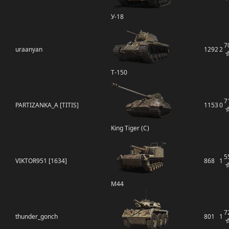
У-18
7
uraanyan
1292
2
Т-150
7
PARTIZANKA_A [TITIS]
1153
0
King Tiger (C)
5
VIKTOR951 [1634]
868
1
M44
7
thunder_gonch
801
1