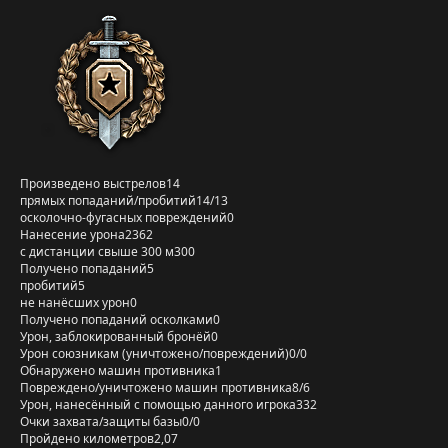
Произведено выстрелов
14
прямых попаданий/пробитий
14/13
осколочно-фугасных повреждений
0
Нанесение урона
2362
с дистанции свыше 300 м
300
Получено попаданий
5
пробитий
5
не нанёсших урон
0
Получено попаданий осколками
0
Урон, заблокированный бронёй
0
Урон союзникам (уничтожено/повреждений)
0/0
Обнаружено машин противника
1
Повреждено/уничтожено машин противника
8/6
Урон, нанесённый с помощью данного игрока
332
Очки захвата/защиты базы
0/0
Пройдено километров
2,07