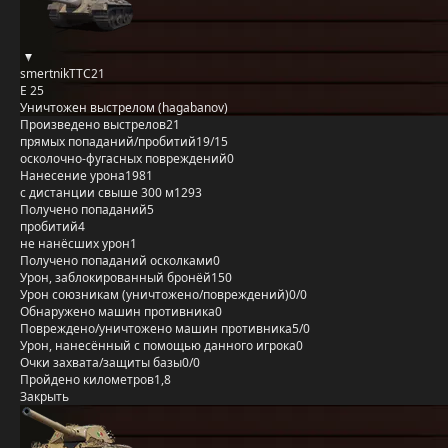
smertnikTTC21
E 25
Уничтожен выстрелом (hagabanov)
Произведено выстрелов
21
прямых попаданий/пробитий
19/15
осколочно-фугасных повреждений
0
Нанесение урона
1981
с дистанции свыше 300 м
1293
Получено попаданий
5
пробитий
4
не нанёсших урон
1
Получено попаданий осколками
0
Урон, заблокированный бронёй
150
Урон союзникам (уничтожено/повреждений)
0/0
Обнаружено машин противника
0
Повреждено/уничтожено машин противника
5/0
Урон, нанесённый с помощью данного игрока
0
Очки захвата/защиты базы
0/0
Пройдено километров
1,8
Закрыть