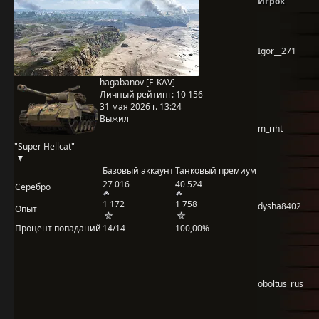
Игрок
Igor__271
hagabanov [E-KAV]
Личный рейтинг:
10 156
31 мая 2026 г. 13:24
Выжил
m_riht
"Super Hellcat"
Базовый аккаунт
Танковый премиум
27 016
40 524
Серебро
1 172
1 758
dysha8402
Опыт
Процент попаданий
14/14
100,00%
oboltus_rus