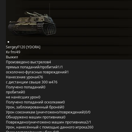
SergeyF120 [YDORA]
Kv fm/49
Выжил
Произведено выстрелов
4
прямых попаданий/пробитий
1/1
осколочно-фугасных повреждений
1
Нанесение урона
476
с дистанции свыше 300 м
476
Получено попаданий
0
пробитий
0
не нанёсших урон
0
Получено попаданий осколками
0
Урон, заблокированный бронёй
0
Урон союзникам (уничтожено/повреждений)
0/0
Обнаружено машин противника
0
Повреждено/уничтожено машин противника
2/1
Урон, нанесённый с помощью данного игрока
260