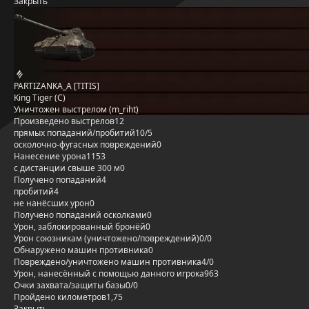
Закрыть
PARTIZANKA_A [TITIS]
King Tiger (C)
Уничтожен выстрелом (m_riht)
Произведено выстрелов
12
прямых попаданий/пробитий
10/5
осколочно-фугасных повреждений
0
Нанесение урона
1153
с дистанции свыше 300 м
0
Получено попаданий
4
пробитий
4
не нанёсших урон
0
Получено попаданий осколками
0
Урон, заблокированный бронёй
0
Урон союзникам (уничтожено/повреждений)
0/0
Обнаружено машин противника
0
Повреждено/уничтожено машин противника
4/0
Урон, нанесённый с помощью данного игрока
963
Очки захвата/защиты базы
0/0
Пройдено километров
1,75
Закрыть