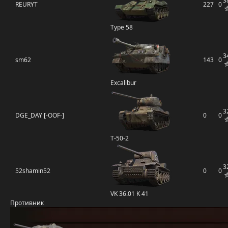
3
REURYT
227
0
Type 58
3
sm62
143
0
Excalibur
3
DGE_DAY [-OOF-]
0
0
Т-50-2
3
52shamin52
0
0
VK 36.01 K 41
Противник