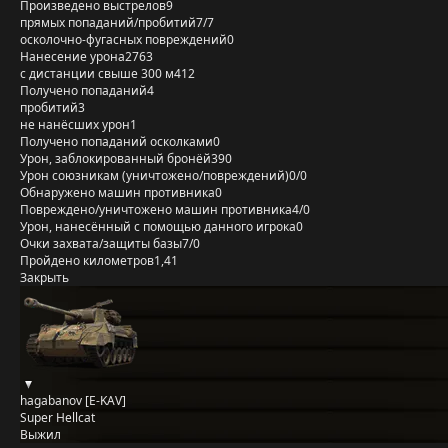
Произведено выстрелов
9
прямых попаданий/пробитий
7/7
осколочно-фугасных повреждений
0
Нанесение урона
2763
с дистанции свыше 300 м
412
Получено попаданий
4
пробитий
3
не нанёсших урон
1
Получено попаданий осколками
0
Урон, заблокированный бронёй
390
Урон союзникам (уничтожено/повреждений)
0/0
Обнаружено машин противника
0
Повреждено/уничтожено машин противника
4/0
Урон, нанесённый с помощью данного игрока
0
Очки захвата/защиты базы
7/0
Пройдено километров
1,41
Закрыть
hagabanov [E-KAV]
Super Hellcat
Выжил