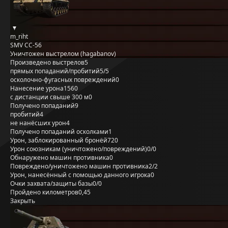
m_riht
SMV CC-56
Уничтожен выстрелом (hagabanov)
Произведено выстрелов
5
прямых попаданий/пробитий
5/5
осколочно-фугасных повреждений
0
Нанесение урона
1560
с дистанции свыше 300 м
0
Получено попаданий
9
пробитий
4
не нанёсших урон
4
Получено попаданий осколками
1
Урон, заблокированный бронёй
720
Урон союзникам (уничтожено/повреждений)
0/0
Обнаружено машин противника
0
Повреждено/уничтожено машин противника
2/2
Урон, нанесённый с помощью данного игрока
0
Очки захвата/защиты базы
0/0
Пройдено километров
0,45
Закрыть