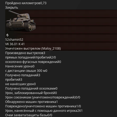
Пройдено километров
0,73
Закрыть
52shamin52
VK 36.01 K 41
Уничтожен выстрелом (Maloy_2108)
Произведено выстрелов
3
прямых попаданий/пробитий
2/0
осколочно-фугасных повреждений
0
Нанесение урона
0
с дистанции свыше 300 м
0
Получено попаданий
3
пробитий
3
не нанёсших урон
0
Получено попаданий осколками
0
Урон, заблокированный бронёй
0
Урон союзникам (уничтожено/повреждений)
0/0
Обнаружено машин противника
1
Повреждено/уничтожено машин противника
1/0
Урон, нанесённый с помощью данного игрока
261
Очки захвата/защиты базы
0/0