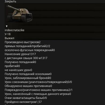
Закрыть
indeecnatazike
У-18
Выжил
Произведено выстрелов
2
прямых попаданий/пробитий
2/2
осколочно-фугасных повреждений
0
Нанесение урона
1317
с дистанции свыше 300 м
1317
Получено попаданий
0
пробитий
0
не нанёсших урон
0
Получено попаданий осколками
0
Урон, заблокированный бронёй
0
Урон союзникам (уничтожено/повреждений)
0/0
Обнаружено машин противника
0
Повреждено/уничтожено машин противника
2/1
Урон, нанесённый с помощью данного игрока
0
Очки захвата/защиты базы
0/0
Пройдено километров
1,57