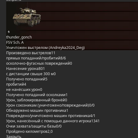
thunder_gonch
FSV Sch. A
Уничтожен выстрелом (Andreyka2024_Deg)
Произведено выстрелов
11
прямых попаданий/пробитий
8/6
осколочно-фугасных повреждений
0
Нанесение урона
801
с дистанции свыше 300 м
0
Получено попаданий
5
пробитий
4
не нанёсших урон
0
Получено попаданий осколками
1
Урон, заблокированный бронёй
0
Урон союзникам (уничтожено/повреждений)
0/0
Обнаружено машин противника
1
Повреждено/уничтожено машин противника
4/1
Урон, нанесённый с помощью данного игрока
1341
Очки захвата/защиты базы
0/0
Пройдено километров
2,0
Закрыть