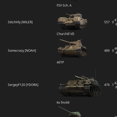
FSV Sch. A
4
StitchHly [WILER]
557
0
Churchill VII
4
Somecrazy [NOAH]
489
0
40TP
4
SergeyF120 [YDORA]
476
1
Kv fm/49