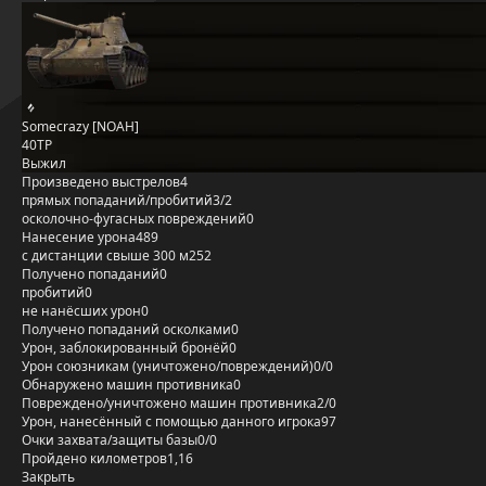
Somecrazy [NOAH]
40TP
Выжил
Произведено выстрелов
4
прямых попаданий/пробитий
3/2
осколочно-фугасных повреждений
0
Нанесение урона
489
с дистанции свыше 300 м
252
Получено попаданий
0
пробитий
0
не нанёсших урон
0
Получено попаданий осколками
0
Урон, заблокированный бронёй
0
Урон союзникам (уничтожено/повреждений)
0/0
Обнаружено машин противника
0
Повреждено/уничтожено машин противника
2/0
Урон, нанесённый с помощью данного игрока
97
Очки захвата/защиты базы
0/0
Пройдено километров
1,16
Закрыть