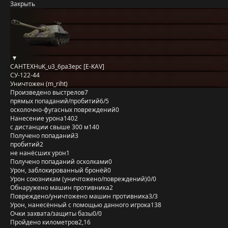
Закрыть
CAHTEXHuK_u3_6pa3epc [E-KAV]
СУ-122-44
Уничтожен (m_riht)
Произведено выстрелов
7
прямых попаданий/пробитий
6/5
осколочно-фугасных повреждений
0
Нанесение урона
1402
с дистанции свыше 300 м
140
Получено попаданий
3
пробитий
2
не нанёсших урон
1
Получено попаданий осколками
0
Урон, заблокированный бронёй
0
Урон союзникам (уничтожено/повреждений)
0/0
Обнаружено машин противника
2
Повреждено/уничтожено машин противника
3/3
Урон, нанесённый с помощью данного игрока
138
Очки захвата/защиты базы
0/0
Пройдено километров
2,16