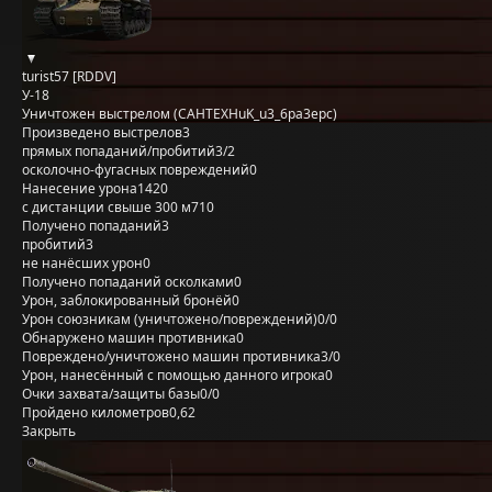
turist57 [RDDV]
У-18
Уничтожен выстрелом (CAHTEXHuK_u3_6pa3epc)
Произведено выстрелов
3
прямых попаданий/пробитий
3/2
осколочно-фугасных повреждений
0
Нанесение урона
1420
с дистанции свыше 300 м
710
Получено попаданий
3
пробитий
3
не нанёсших урон
0
Получено попаданий осколками
0
Урон, заблокированный бронёй
0
Урон союзникам (уничтожено/повреждений)
0/0
Обнаружено машин противника
0
Повреждено/уничтожено машин противника
3/0
Урон, нанесённый с помощью данного игрока
0
Очки захвата/защиты базы
0/0
Пройдено километров
0,62
Закрыть