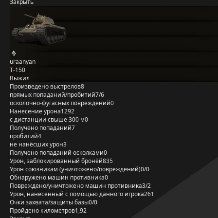
Закрыть
uraanyan
Т-150
Выжил
Произведено выстрелов
8
прямых попаданий/пробитий
7/6
осколочно-фугасных повреждений
0
Нанесение урона
1292
с дистанции свыше 300 м
0
Получено попаданий
7
пробитий
4
не нанёсших урон
3
Получено попаданий осколками
0
Урон, заблокированный бронёй
835
Урон союзникам (уничтожено/повреждений)
0/0
Обнаружено машин противника
0
Повреждено/уничтожено машин противника
3/2
Урон, нанесённый с помощью данного игрока
261
Очки захвата/защиты базы
0/0
Пройдено километров
1,92