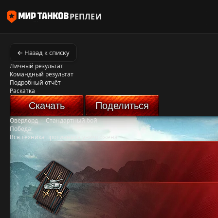
РЕПЛЕИ
← Назад к списку
Личный результат
Командный результат
Подробный отчёт
Раскатка
Скачать
Поделиться
Оверлорд
-
Стандартный бой
Победа!
Вся техника противника уничтожена