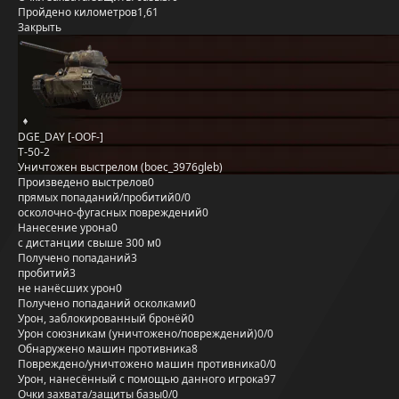
Пройдено километров
1,61
Закрыть
DGE_DAY [-OOF-]
Т-50-2
Уничтожен выстрелом (boec_3976gleb)
Произведено выстрелов
0
прямых попаданий/пробитий
0/0
осколочно-фугасных повреждений
0
Нанесение урона
0
с дистанции свыше 300 м
0
Получено попаданий
3
пробитий
3
не нанёсших урон
0
Получено попаданий осколками
0
Урон, заблокированный бронёй
0
Урон союзникам (уничтожено/повреждений)
0/0
Обнаружено машин противника
8
Повреждено/уничтожено машин противника
0/0
Урон, нанесённый с помощью данного игрока
97
Очки захвата/защиты базы
0/0