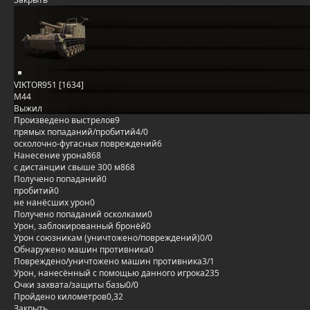
VIKTOR951 [1634]
M44
Выжил
Произведено выстрелов
9
прямых попаданий/пробитий
4/0
осколочно-фугасных повреждений
6
Нанесение урона
868
с дистанции свыше 300 м
868
Получено попаданий
0
пробитий
0
не нанёсших урон
0
Получено попаданий осколками
0
Урон, заблокированный бронёй
0
Урон союзникам (уничтожено/повреждений)
0/0
Обнаружено машин противника
0
Повреждено/уничтожено машин противника
3/1
Урон, нанесённый с помощью данного игрока
235
Очки захвата/защиты базы
0/0
Пройдено километров
0,32
Закрыть