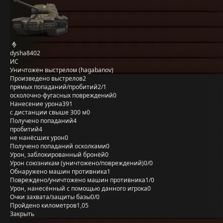
dysha8402
ИС
Уничтожен выстрелом (hagabanov)
Произведено выстрелов
2
прямых попаданий/пробитий
2/1
осколочно-фугасных повреждений
0
Нанесение урона
391
с дистанции свыше 300 м
0
Получено попаданий
4
пробитий
4
не нанёсших урон
0
Получено попаданий осколками
0
Урон, заблокированный бронёй
0
Урон союзникам (уничтожено/повреждений)
0/0
Обнаружено машин противника
1
Повреждено/уничтожено машин противника
1/0
Урон, нанесённый с помощью данного игрока
0
Очки захвата/защиты базы
0/0
Пройдено километров
1,05
Закрыть