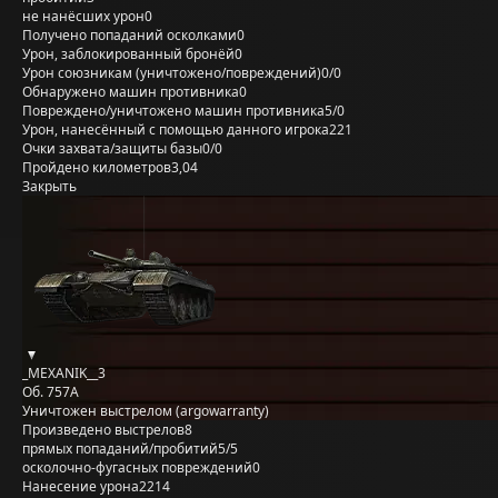
не нанёсших урон
0
Получено попаданий осколками
0
Урон, заблокированный бронёй
0
Урон союзникам (уничтожено/повреждений)
0/0
Обнаружено машин противника
0
Повреждено/уничтожено машин противника
5/0
Урон, нанесённый с помощью данного игрока
221
Очки захвата/защиты базы
0/0
Пройдено километров
3,04
Закрыть
_MEXANIK__3
Об. 757А
Уничтожен выстрелом (argowarranty)
Произведено выстрелов
8
прямых попаданий/пробитий
5/5
осколочно-фугасных повреждений
0
Нанесение урона
2214