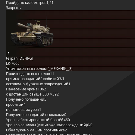
Пройдено километров
1,21
Закрыть
telipan [D5HRG]
LK-7605
Уничтожен выстрелом (_MEXANIK__3)
Произведено выстрелов
11
прямых попаданий/пробитий
3/1
осколочно-фугасных повреждений
1
Нанесение урона
1062
с дистанции свыше 300 м
392
Получено попаданий
5
пробитий
4
не нанёсших урон
1
Получено попаданий осколками
0
Урон, заблокированный бронёй
460
Урон союзникам (уничтожено/повреждений)
0/0
Обнаружено машин противника
2