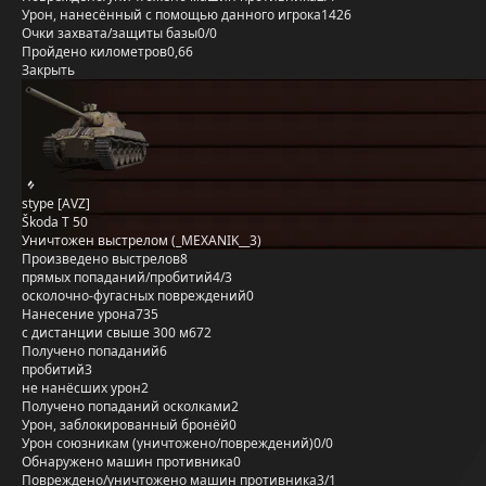
Урон, нанесённый с помощью данного игрока
1426
Очки захвата/защиты базы
0/0
Пройдено километров
0,66
Закрыть
stype [AVZ]
Škoda T 50
Уничтожен выстрелом (_MEXANIK__3)
Произведено выстрелов
8
прямых попаданий/пробитий
4/3
осколочно-фугасных повреждений
0
Нанесение урона
735
с дистанции свыше 300 м
672
Получено попаданий
6
пробитий
3
не нанёсших урон
2
Получено попаданий осколками
2
Урон, заблокированный бронёй
0
Урон союзникам (уничтожено/повреждений)
0/0
Обнаружено машин противника
0
Повреждено/уничтожено машин противника
3/1