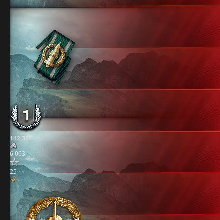
142 325
6 063
25