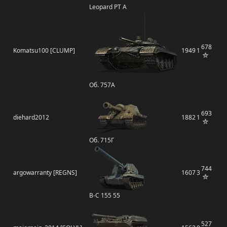
Leopard PT A
678
Komatsu100 [CLUMP]
1949
1
Об. 757А
693
diehard2012
1882
1
Об. 715Г
744
argowarranty [REGNS]
1607
3
B-C 155 55
527