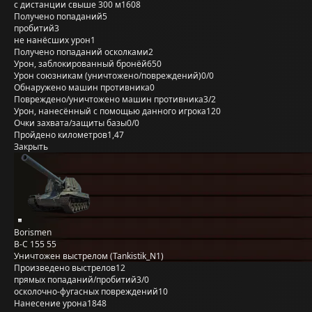
с дистанции свыше 300 м
1608
Получено попаданий
5
пробитий
3
не нанёсших урон
1
Получено попаданий осколками
2
Урон, заблокированный бронёй
650
Урон союзникам (уничтожено/повреждений)
0/0
Обнаружено машин противника
0
Повреждено/уничтожено машин противника
3/2
Урон, нанесённый с помощью данного игрока
120
Очки захвата/защиты базы
0/0
Пройдено километров
1,47
Закрыть
Borismen
B-C 155 55
Уничтожен выстрелом (Tankistik_N1)
Произведено выстрелов
12
прямых попаданий/пробитий
3/0
осколочно-фугасных повреждений
10
Нанесение урона
1848