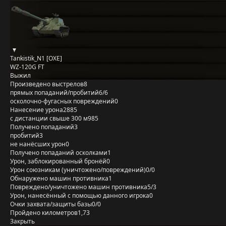
Tankistik_N1 [OXE]
WZ-120G FT
Выжил
Произведено выстрелов
8
прямых попаданий/пробитий
6/6
осколочно-фугасных повреждений
0
Нанесение урона
2885
с дистанции свыше 300 м
985
Получено попаданий
3
пробитий
3
не нанёсших урон
0
Получено попаданий осколками
1
Урон, заблокированный бронёй
0
Урон союзникам (уничтожено/повреждений)
0/0
Обнаружено машин противника
1
Повреждено/уничтожено машин противника
5/3
Урон, нанесённый с помощью данного игрока
0
Очки захвата/защиты базы
0/0
Пройдено километров
1,73
Закрыть