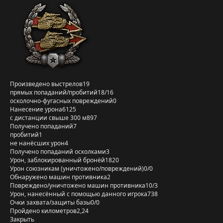
Произведено выстрелов
19
прямых попаданий/пробитий
18/16
осколочно-фугасных повреждений
0
Нанесение урона
6125
с дистанции свыше 300 м
897
Получено попаданий
7
пробитий
1
не нанёсших урон
4
Получено попаданий осколками
3
Урон, заблокированный бронёй
1820
Урон союзникам (уничтожено/повреждений)
0/0
Обнаружено машин противника
2
Повреждено/уничтожено машин противника
10/3
Урон, нанесённый с помощью данного игрока
738
Очки захвата/защиты базы
0/0
Пройдено километров
2,24
Закрыть