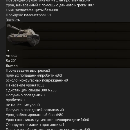
Повреждено/уничтожено машин противника
3/0
Урон, нанесённый с помощью данного игрока
1007
Очки захвата/защиты базы
0/0
Пройдено километров
1,91
Закрыть
Amedai
Ru 251
Выжил
Произведено выстрелов
3
прямых попаданий/пробитий
3/3
осколочно-фугасных повреждений
0
Нанесение урона
1053
с дистанции свыше 300 м
233
Получено попаданий
0
пробитий
0
не нанёсших урон
0
Получено попаданий осколками
0
Урон, заблокированный бронёй
0
Урон союзникам (уничтожено/повреждений)
0/0
Обнаружено машин противника
1
Повреждено/уничтожено машин противника
3/0