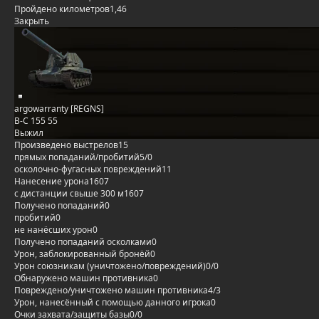
Пройдено километров
1,46
Закрыть
argowarranty [REGNS]
B-C 155 55
Выжил
Произведено выстрелов
15
прямых попаданий/пробитий
5/0
осколочно-фугасных повреждений
11
Нанесение урона
1607
с дистанции свыше 300 м
1607
Получено попаданий
0
пробитий
0
не нанёсших урон
0
Получено попаданий осколками
0
Урон, заблокированный бронёй
0
Урон союзникам (уничтожено/повреждений)
0/0
Обнаружено машин противника
0
Повреждено/уничтожено машин противника
4/3
Урон, нанесённый с помощью данного игрока
0
Очки захвата/защиты базы
0/0