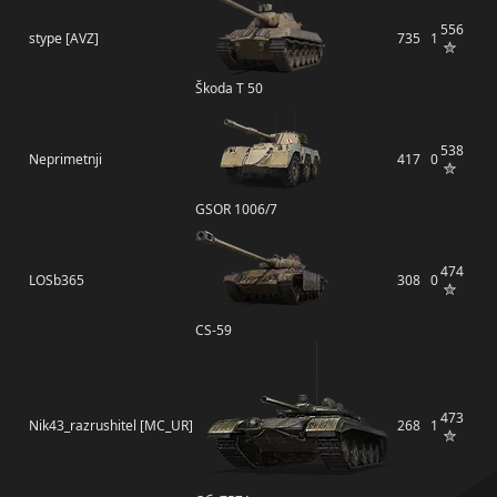
556
stype [AVZ]
735
1
Škoda T 50
538
Neprimetnji
417
0
GSOR 1006/7
474
LOSb365
308
0
CS-59
473
Nik43_razrushitel [MC_UR]
268
1