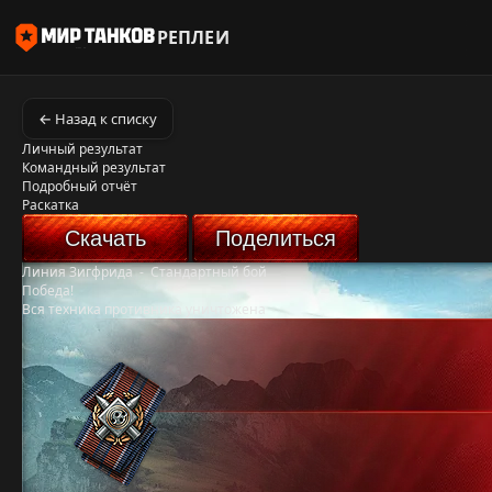
РЕПЛЕИ
← Назад к списку
Личный результат
Командный результат
Подробный отчёт
Раскатка
Скачать
Поделиться
Линия Зигфрида
-
Стандартный бой
Победа!
Вся техника противника уничтожена