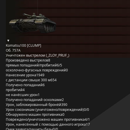
Komatsu100 [CLUMP]
Об. 757А
Уничтожен выстрелом (_ZLOY_PRUF_)
Произведено выстрелов
8
прямых попаданий/пробитий
6/5
осколочно-фугасных повреждений
0
Нанесение урона
1949
с дистанции свыше 300 м
654
Получено попаданий
6
пробитий
4
не нанёсших урон
1
Получено попаданий осколками
2
Урон, заблокированный бронёй
390
Урон союзникам (уничтожено/повреждений)
0/0
Обнаружено машин противника
0
Повреждено/уничтожено машин противника
4/1
Урон, нанесённый с помощью данного игрока
17
Очки захвата/защиты базы
0/0