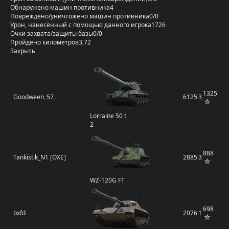
Обнаружено машин противника
4
Повреждено/уничтожено машин противника
0/0
Урон, нанесённый с помощью данного игрока
1726
Очки захвата/защиты базы
0/0
Пройдено километров
3,72
Закрыть
1325
Goodween_57_
6125
3
Lorraine 50 t
2
888
Tankistik_N1 [OXE]
2885
3
WZ-120G FT
698
bxfd
2076
1