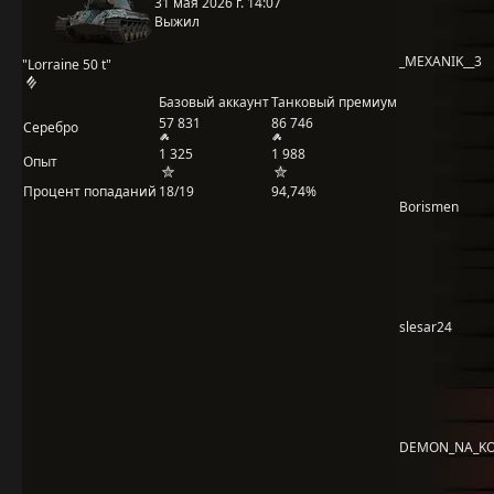
31 мая 2026 г. 14:07
Выжил
_MEXANIK__3
"Lorraine 50 t"
Базовый аккаунт
Танковый премиум
57 831
86 746
Серебро
1 325
1 988
Опыт
Процент попаданий
18/19
94,74%
Borismen
slesar24
DEMON_NA_K