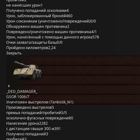
не нанёсших урон
1
Получено попаданий осколками
4
Урон, заблокированный бронёй
460
Урон союзникам (уничтожено/повреждений)
0/0
Обнаружено машин противника
2
Повреждено/уничтожено машин противника
4/1
Урон, нанесённый с помощью данного игрока
578
Очки захвата/защиты базы
0/0
Пройдено километров
2,24
Закрыть
_DED_DAMAGER_
GSOR 1006/7
Уничтожен выстрелом (Tankistik_N1)
Произведено выстрелов
5
прямых попаданий/пробитий
5/5
осколочно-фугасных повреждений
0
Нанесение урона
2282
с дистанции свыше 300 м
391
Получено попаданий
3
пробитий
3