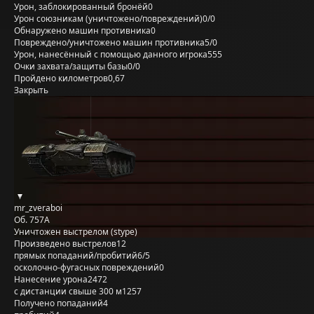
Урон, заблокированный бронёй
0
Урон союзникам (уничтожено/повреждений)
0/0
Обнаружено машин противника
0
Повреждено/уничтожено машин противника
5/0
Урон, нанесённый с помощью данного игрока
555
Очки захвата/защиты базы
0/0
Пройдено километров
0,67
Закрыть
mr_zveraboi
Об. 757А
Уничтожен выстрелом (stype)
Произведено выстрелов
12
прямых попаданий/пробитий
6/5
осколочно-фугасных повреждений
0
Нанесение урона
2472
с дистанции свыше 300 м
1257
Получено попаданий
4