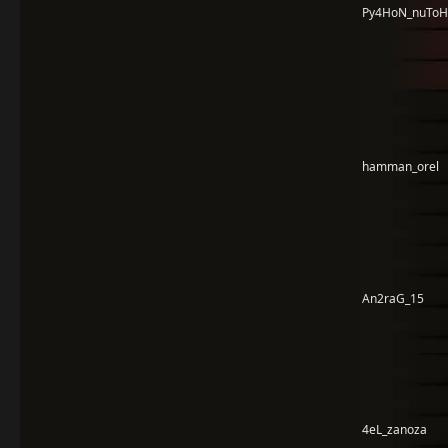
Py4HoN_nuToH
hamman_orel
An2raG_15
4eL_zanoza