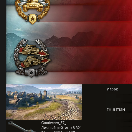
Игрок
ZHULITKIN
Goodween_57_
Личный рейтинг:
8 321