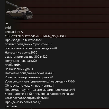
bxfd
Leopard PT A
Уничтожен выстрелом (DEMON_NA_KONE)
Произведено выстрелов
8
прямых попаданий/пробитий
5/5
осколочно-фугасных повреждений
0
Нанесение урона
2076
с дистанции свыше 300 м
420
Получено попаданий
6
пробитий
5
не нанёсших урон
1
Получено попаданий осколками
3
Урон, заблокированный бронёй
0
Урон союзникам (уничтожено/повреждений)
0/0
Обнаружено машин противника
1
Повреждено/уничтожено машин противника
4/1
Урон, нанесённый с помощью данного игрока
0
Очки захвата/защиты базы
0/0
Пройдено километров
1,13
Закрыть