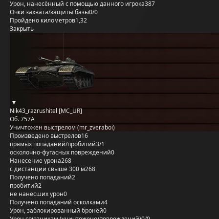
Урон, нанесённый с помощью данного игрока
387
Очки захвата/защиты базы
0/0
Пройдено километров
1,32
Закрыть
Nik43_razrushitel [MC_UR]
Об. 757А
Уничтожен выстрелом (mr_zveraboi)
Произведено выстрелов
16
прямых попаданий/пробитий
3/1
осколочно-фугасных повреждений
0
Нанесение урона
268
с дистанции свыше 300 м
268
Получено попаданий
2
пробитий
2
не нанёсших урон
0
Получено попаданий осколками
4
Урон, заблокированный бронёй
0
Урон союзникам (уничтожено/повреждений)
0/0