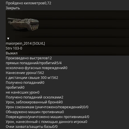
Пройдено километров
0,72
Закрыть
maiorpein_2014 [SOLVL]
Strv 103-0
Выжил
Произведено выстрелов
12
прямых попаданий/пробитий
5/4
осколочно-фугасных повреждений
0
Нанесение урона
1562
с дистанции свыше 300 м
1562
Получено попаданий
0
пробитий
0
не нанёсших урон
0
Получено попаданий осколками
2
Урон, заблокированный бронёй
0
Урон союзникам (уничтожено/повреждений)
0/0
Обнаружено машин противника
0
Повреждено/уничтожено машин противника
4/0
Урон, нанесённый с помощью данного игрока
0
Очки захвата/защиты базы
0/0