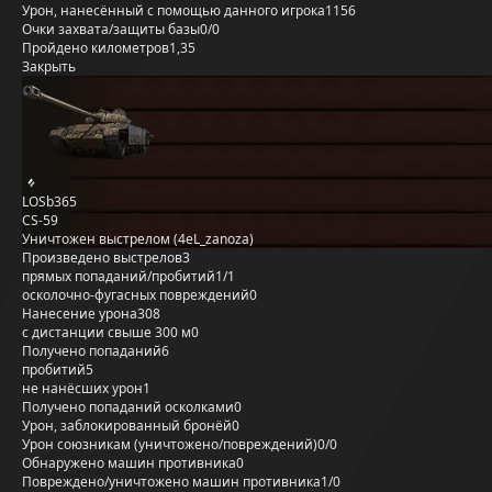
Урон, нанесённый с помощью данного игрока
1156
Очки захвата/защиты базы
0/0
Пройдено километров
1,35
Закрыть
LOSb365
CS-59
Уничтожен выстрелом (4eL_zanoza)
Произведено выстрелов
3
прямых попаданий/пробитий
1/1
осколочно-фугасных повреждений
0
Нанесение урона
308
с дистанции свыше 300 м
0
Получено попаданий
6
пробитий
5
не нанёсших урон
1
Получено попаданий осколками
0
Урон, заблокированный бронёй
0
Урон союзникам (уничтожено/повреждений)
0/0
Обнаружено машин противника
0
Повреждено/уничтожено машин противника
1/0