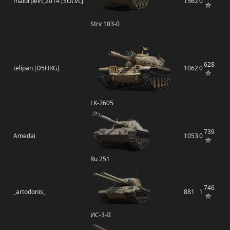
maiorpein_2014 [SOLVL]
1562
0
Strv 103-0
628
telipan [D5HRG]
1062
0
LK-7605
739
Amedai
1053
0
Ru 251
746
_artodonis_
881
1
ИС-3-II