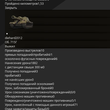
Пройдено километров
1,53
Закрыть
diehard2012
Об. 715Г
Выжил
Произведено выстрелов
10
прямых попаданий/пробитий
4/1
осколочно-фугасных повреждений
6
Нанесение урона
1882
с дистанции свыше 300 м
0
Получено попаданий
3
пробитий
3
не нанёсших урон
0
Получено попаданий осколками
0
Урон, заблокированный бронёй
0
Урон союзникам (уничтожено/повреждений)
0/0
Обнаружено машин противника
0
Повреждено/уничтожено машин противника
5/1
Урон, нанесённый с помощью данного игрока
471
Очки захвата/защиты базы
0/0