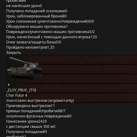
пробитий
4
не нанёсших урон
0
Получено попаданий осколками
0
Урон, заблокированный бронёй
0
Урон союзникам (уничтожено/повреждений)
0/0
Обнаружено машин противника
1
Повреждено/уничтожено машин противника
3/2
Урон, нанесённый с помощью данного игрока
120
Очки захвата/защиты базы
0/0
Пройдено километров
1,35
Закрыть
_ZLOY_PRUF_ [TV]
Char Futur 4
Уничтожен выстрелом (argowarranty)
Произведено выстрелов
11
прямых попаданий/пробитий
8/7
осколочно-фугасных повреждений
0
Нанесение урона
2429
с дистанции свыше 300 м
0
Получено попаданий
5
пробитий
2