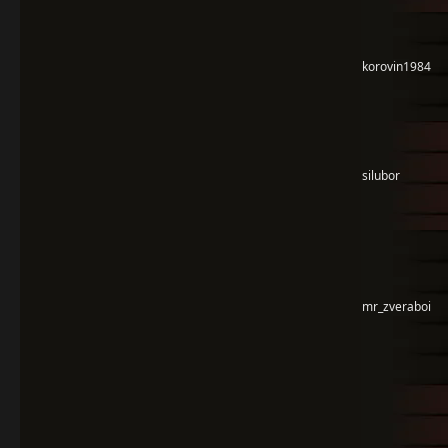
korovin1984
silubor
mr_zveraboi