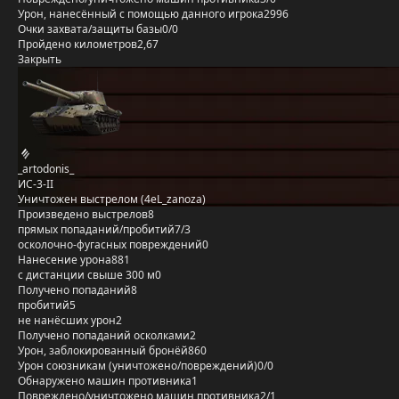
Урон, нанесённый с помощью данного игрока
2996
Очки захвата/защиты базы
0/0
Пройдено километров
2,67
Закрыть
_artodonis_
ИС-3-II
Уничтожен выстрелом (4eL_zanoza)
Произведено выстрелов
8
прямых попаданий/пробитий
7/3
осколочно-фугасных повреждений
0
Нанесение урона
881
с дистанции свыше 300 м
0
Получено попаданий
8
пробитий
5
не нанёсших урон
2
Получено попаданий осколками
2
Урон, заблокированный бронёй
860
Урон союзникам (уничтожено/повреждений)
0/0
Обнаружено машин противника
1
Повреждено/уничтожено машин противника
2/1