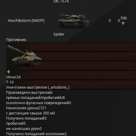
Об. 757А
596
Vovchikstorm [KAEFF]
0
0
Spider
Противник
slesar24
Т-10
Уничтожен выстрелом (_artodonis_)
Произведено выстрелов
6
прямых попаданий/пробитий
6/6
осколочно-фугасных повреждений
0
Нанесение урона
2721
с дистанции свыше 300 м
0
Получено попаданий
5
пробитий
5
не нанёсших урон
0
Получено попаданий осколками
2