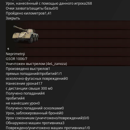
Урон, нанесённый с помощью данного игрока
268
Очки захвата/защиты базы
0/0
Пройдено километров
1,41
Закрыть
Neprimetnji
GSOR 1006/7
Уничтожен выстрелом (4eL_zanoza)
Произведено выстрелов
1
прямых попаданий/пробитий
1/1
осколочно-фугасных повреждений
0
Нанесение урона
417
с дистанции свыше 300 м
0
Получено попаданий
4
пробитий
4
не нанёсших урон
0
Получено попаданий осколками
0
Урон, заблокированный бронёй
0
Урон союзникам (уничтожено/повреждений)
0/0
Обнаружено машин противника
3
Повреждено/уничтожено машин противника
1/0