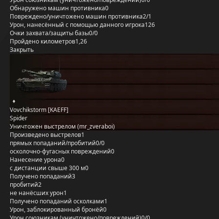
Обнаружено машин противника
0
Повреждено/уничтожено машин противника
2/1
Урон, нанесённый с помощью данного игрока
126
Очки захвата/защиты базы
0/0
Пройдено километров
1,26
Закрыть
Vovchikstorm [KAEFF]
Spider
Уничтожен выстрелом (mr_zveraboi)
Произведено выстрелов
1
прямых попаданий/пробитий
0/0
осколочно-фугасных повреждений
0
Нанесение урона
0
с дистанции свыше 300 м
0
Получено попаданий
3
пробитий
2
не нанёсших урон
1
Получено попаданий осколками
1
Урон, заблокированный бронёй
0
Урон союзникам (уничтожено/повреждений)
0/0