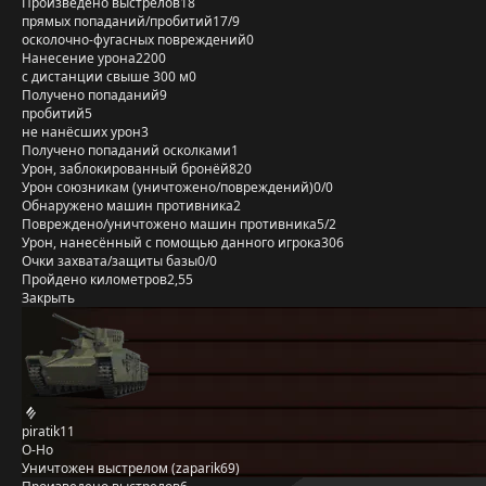
Произведено выстрелов
18
прямых попаданий/пробитий
17/9
осколочно-фугасных повреждений
0
Нанесение урона
2200
с дистанции свыше 300 м
0
Получено попаданий
9
пробитий
5
не нанёсших урон
3
Получено попаданий осколками
1
Урон, заблокированный бронёй
820
Урон союзникам (уничтожено/повреждений)
0/0
Обнаружено машин противника
2
Повреждено/уничтожено машин противника
5/2
Урон, нанесённый с помощью данного игрока
306
Очки захвата/защиты базы
0/0
Пройдено километров
2,55
Закрыть
piratik11
O-Ho
Уничтожен выстрелом (zaparik69)