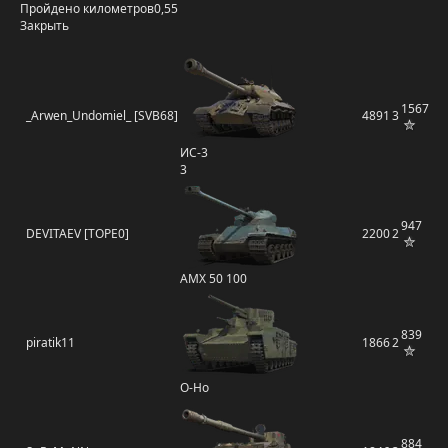
Пройдено километров
0,55
Закрыть
1567
_Arwen_Undomiel_ [SVB68]
4891
3
ИС-3
3
947
DEVITAEV [TOPE0]
2200
2
AMX 50 100
839
piratik11
1866
2
O-Ho
884