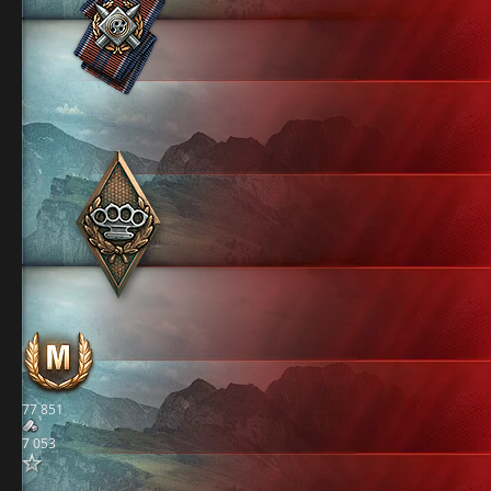
77 851
7 053