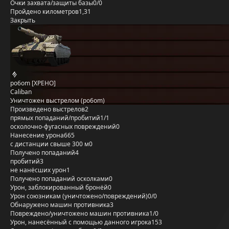
Очки захвата/защиты базы
0/0
Пройдено километров
1,31
Закрыть
po6om [XPEHO]
Caliban
Уничтожен выстрелом (po6om)
Произведено выстрелов
2
прямых попаданий/пробитий
1/1
осколочно-фугасных повреждений
0
Нанесение урона
665
с дистанции свыше 300 м
0
Получено попаданий
4
пробитий
3
не нанёсших урон
1
Получено попаданий осколками
0
Урон, заблокированный бронёй
0
Урон союзникам (уничтожено/повреждений)
0/0
Обнаружено машин противника
3
Повреждено/уничтожено машин противника
1/0
Урон, нанесённый с помощью данного игрока
153