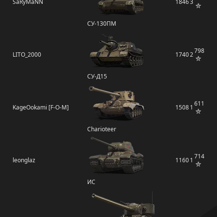
SaRyMaNN
1846
3
СУ-130ПМ
798
LITO_2000
1740
2
СУ-Д15
611
KageOokami [F-O-M]
1508
1
Charioteer
714
leonglaz
1160
1
ИС