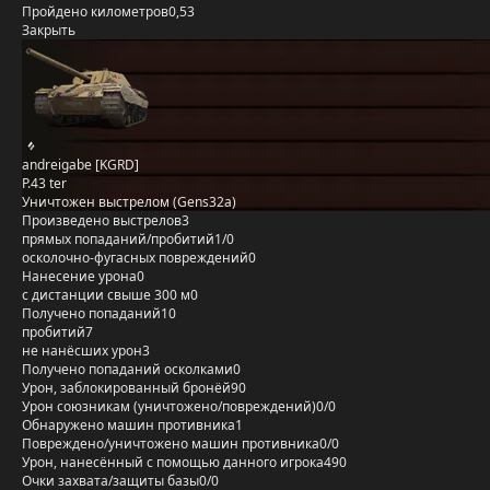
Пройдено километров
0,53
Закрыть
andreigabe [KGRD]
P.43 ter
Уничтожен выстрелом (Gens32a)
Произведено выстрелов
3
прямых попаданий/пробитий
1/0
осколочно-фугасных повреждений
0
Нанесение урона
0
с дистанции свыше 300 м
0
Получено попаданий
10
пробитий
7
не нанёсших урон
3
Получено попаданий осколками
0
Урон, заблокированный бронёй
90
Урон союзникам (уничтожено/повреждений)
0/0
Обнаружено машин противника
1
Повреждено/уничтожено машин противника
0/0
Урон, нанесённый с помощью данного игрока
490
Очки захвата/защиты базы
0/0