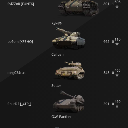
606
SviZZoR [FUNTK]
801
1
КВ-4Ф
110
po6om [XPEHO]
665
0
Caliban
465
oleg034rus
545
0
Setter
460
ShurDll [_4TP_]
391
0
G.W. Panther