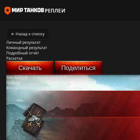
РЕПЛЕИ
← Назад к списку
Личный результат
Командный результат
Подробный отчёт
Раскатка
Скачать
Поделиться
Эль-Халлуф
-
Стандартный бой
Победа!
Вся техника противника уничтожена