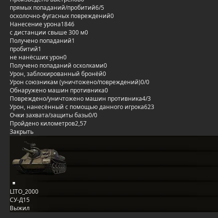
прямых попаданий/пробитий
6/5
осколочно-фугасных повреждений
0
Нанесение урона
1846
с дистанции свыше 300 м
0
Получено попаданий
1
пробитий
1
не нанёсших урон
0
Получено попаданий осколками
0
Урон, заблокированный бронёй
0
Урон союзникам (уничтожено/повреждений)
0/0
Обнаружено машин противника
0
Повреждено/уничтожено машин противника
4/3
Урон, нанесённый с помощью данного игрока
623
Очки захвата/защиты базы
0/0
Пройдено километров
2,57
Закрыть
LITO_2000
СУ-Д15
Выжил