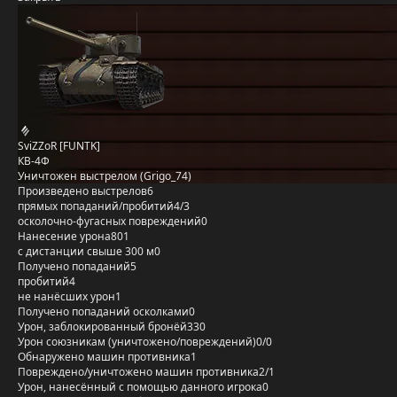
SviZZoR [FUNTK]
КВ-4Ф
Уничтожен выстрелом (Grigo_74)
Произведено выстрелов
6
прямых попаданий/пробитий
4/3
осколочно-фугасных повреждений
0
Нанесение урона
801
с дистанции свыше 300 м
0
Получено попаданий
5
пробитий
4
не нанёсших урон
1
Получено попаданий осколками
0
Урон, заблокированный бронёй
330
Урон союзникам (уничтожено/повреждений)
0/0
Обнаружено машин противника
1
Повреждено/уничтожено машин противника
2/1
Урон, нанесённый с помощью данного игрока
0