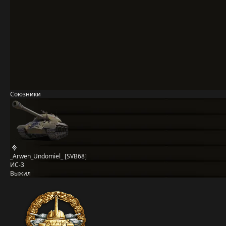
Союзники
_Arwen_Undomiel_ [SVB68]
ИС-3
Выжил