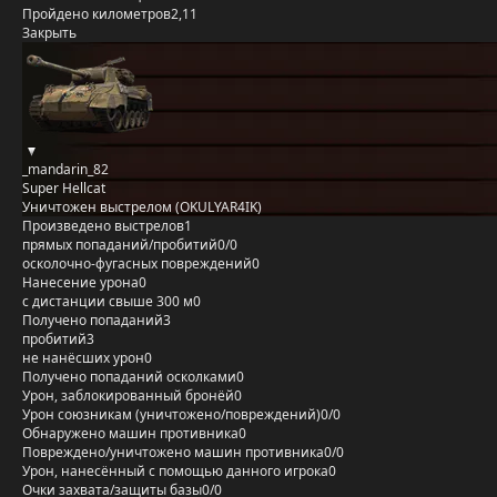
Пройдено километров
2,11
Закрыть
_mandarin_82
Super Hellcat
Уничтожен выстрелом (OKULYAR4IK)
Произведено выстрелов
1
прямых попаданий/пробитий
0/0
осколочно-фугасных повреждений
0
Нанесение урона
0
с дистанции свыше 300 м
0
Получено попаданий
3
пробитий
3
не нанёсших урон
0
Получено попаданий осколками
0
Урон, заблокированный бронёй
0
Урон союзникам (уничтожено/повреждений)
0/0
Обнаружено машин противника
0
Повреждено/уничтожено машин противника
0/0
Урон, нанесённый с помощью данного игрока
0
Очки захвата/защиты базы
0/0