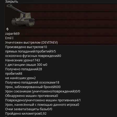
Закрыть
zaparik69
Emil I
Уничтожен выстрелом (DEVITAEV)
Произведено выстрелов
10
прямых попаданий/пробитий
9/5
осколочно-фугасных повреждений
0
Нанесение урона
1743
с дистанции свыше 300 м
0
Получено попаданий
28
пробитий
8
не нанёсших урон
2
Получено попаданий осколками
18
Урон, заблокированный бронёй
600
Урон союзникам (уничтожено/повреждений)
0/0
Обнаружено машин противника
0
Повреждено/уничтожено машин противника
4/1
Урон, нанесённый с помощью данного игрока
0
Очки захвата/защиты базы
0/0
Пройдено километров
0,92