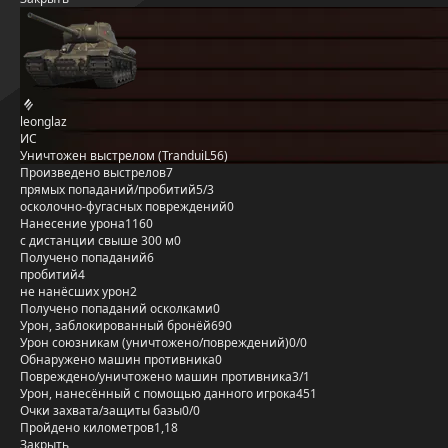
leonglaz
ИС
Уничтожен выстрелом (TranduiL56)
Произведено выстрелов
7
прямых попаданий/пробитий
5/3
осколочно-фугасных повреждений
0
Нанесение урона
1160
с дистанции свыше 300 м
0
Получено попаданий
6
пробитий
4
не нанёсших урон
2
Получено попаданий осколками
0
Урон, заблокированный бронёй
690
Урон союзникам (уничтожено/повреждений)
0/0
Обнаружено машин противника
0
Повреждено/уничтожено машин противника
3/1
Урон, нанесённый с помощью данного игрока
451
Очки захвата/защиты базы
0/0
Пройдено километров
1,18
Закрыть