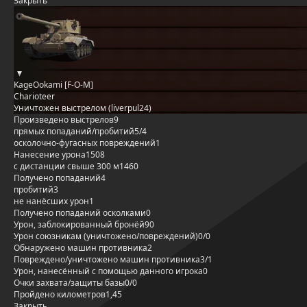
Закрыть
KageOokami [F-O-M]
Charioteer
Уничтожен выстрелом (liverpul24)
Произведено выстрелов
9
прямых попаданий/пробитий
5/4
осколочно-фугасных повреждений
1
Нанесение урона
1508
с дистанции свыше 300 м
1460
Получено попаданий
4
пробитий
3
не нанёсших урон
1
Получено попаданий осколками
0
Урон, заблокированный бронёй
90
Урон союзникам (уничтожено/повреждений)
0/0
Обнаружено машин противника
2
Повреждено/уничтожено машин противника
3/1
Урон, нанесённый с помощью данного игрока
0
Очки захвата/защиты базы
0/0
Пройдено километров
1,45
Закрыть