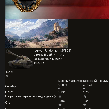
_Arwen_Undomiel_ [SVB68]
Личный рейтинг:
7 011
31 мая 2026 г. 15:52
Выжил
"ИС-3"
Базовый аккаунт
Танковый премиу
50 883
76 324
Серебро
Опыт
3 134
4 700
Награда за первую победу в день (x)
1 567
2 350
Опыт