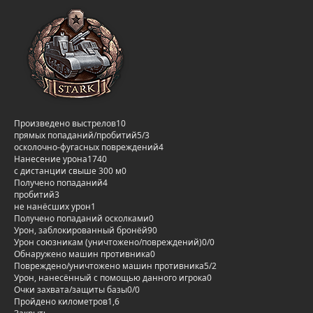
Произведено выстрелов
10
прямых попаданий/пробитий
5/3
осколочно-фугасных повреждений
4
Нанесение урона
1740
с дистанции свыше 300 м
0
Получено попаданий
4
пробитий
3
не нанёсших урон
1
Получено попаданий осколками
0
Урон, заблокированный бронёй
90
Урон союзникам (уничтожено/повреждений)
0/0
Обнаружено машин противника
0
Повреждено/уничтожено машин противника
5/2
Урон, нанесённый с помощью данного игрока
0
Очки захвата/защиты базы
0/0
Пройдено километров
1,6