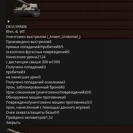
OKULYAR4IK
Rhm.-B. WT
Уничтожен выстрелом (_Arwen_Undomiel_)
Произведено выстрелов
9
прямых попаданий/пробитий
8/5
осколочно-фугасных повреждений
0
Нанесение урона
2124
с дистанции свыше 300 м
1090
Получено попаданий
3
пробитий
3
не нанёсших урон
0
Получено попаданий осколками
2
Урон, заблокированный бронёй
0
Урон союзникам (уничтожено/повреждений)
0/0
Обнаружено машин противника
0
Повреждено/уничтожено машин противника
3/2
Урон, нанесённый с помощью данного игрока
0
Очки захвата/защиты базы
0/0
Пройдено километров
1,52
Закрыть