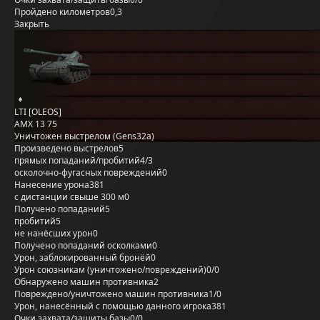
Пройдено километров
0,3
Закрыть
LTI [OLEOS]
AMX 13 75
Уничтожен выстрелом (Gens32a)
Произведено выстрелов
5
прямых попаданий/пробитий
4/3
осколочно-фугасных повреждений
0
Нанесение урона
381
с дистанции свыше 300 м
0
Получено попаданий
5
пробитий
5
не нанёсших урон
0
Получено попаданий осколками
0
Урон, заблокированный бронёй
0
Урон союзникам (уничтожено/повреждений)
0/0
Обнаружено машин противника
2
Повреждено/уничтожено машин противника
1/0
Урон, нанесённый с помощью данного игрока
381
Очки захвата/защиты базы
0/0