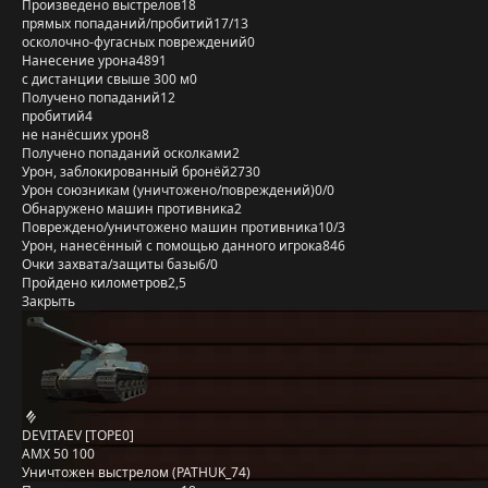
Произведено выстрелов
18
прямых попаданий/пробитий
17/13
осколочно-фугасных повреждений
0
Нанесение урона
4891
с дистанции свыше 300 м
0
Получено попаданий
12
пробитий
4
не нанёсших урон
8
Получено попаданий осколками
2
Урон, заблокированный бронёй
2730
Урон союзникам (уничтожено/повреждений)
0/0
Обнаружено машин противника
2
Повреждено/уничтожено машин противника
10/3
Урон, нанесённый с помощью данного игрока
846
Очки захвата/защиты базы
6/0
Пройдено километров
2,5
Закрыть
DEVITAEV [TOPE0]
AMX 50 100
Уничтожен выстрелом (PATHUK_74)