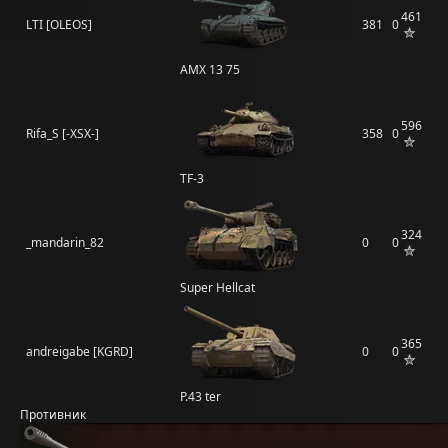
461
LTI [OLEOS]
381
0
AMX 13 75
596
Rifa_S [-XSX-]
358
0
TF-3
324
_mandarin_82
0
0
Super Hellcat
365
andreigabe [KGRD]
0
0
P.43 ter
Противник