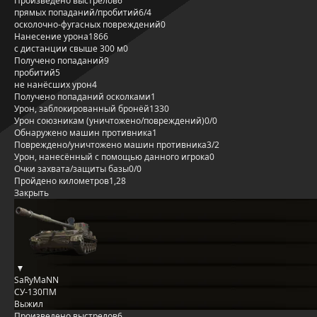
Произведено выстрелов
6
прямых попаданий/пробитий
6/4
осколочно-фугасных повреждений
0
Нанесение урона
1866
с дистанции свыше 300 м
0
Получено попаданий
9
пробитий
5
не нанёсших урон
4
Получено попаданий осколками
1
Урон, заблокированный бронёй
1330
Урон союзникам (уничтожено/повреждений)
0/0
Обнаружено машин противника
1
Повреждено/уничтожено машин противника
3/2
Урон, нанесённый с помощью данного игрока
0
Очки захвата/защиты базы
0/0
Пройдено километров
1,28
Закрыть
SaRyMaNN
СУ-130ПМ
Выжил
Произведено выстрелов
6