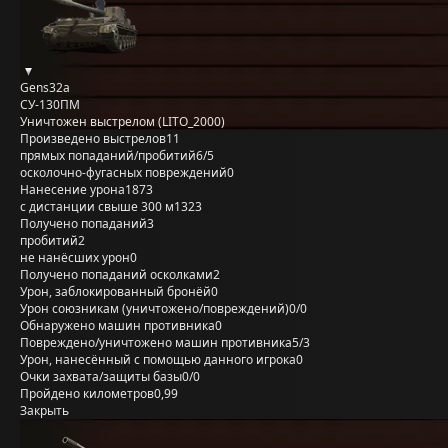
Gens32a
СУ-130ПМ
Уничтожен выстрелом (LITO_2000)
Произведено выстрелов
11
прямых попаданий/пробитий
6/5
осколочно-фугасных повреждений
0
Нанесение урона
1873
с дистанции свыше 300 м
1323
Получено попаданий
3
пробитий
2
не нанёсших урон
0
Получено попаданий осколками
2
Урон, заблокированный бронёй
0
Урон союзникам (уничтожено/повреждений)
0/0
Обнаружено машин противника
0
Повреждено/уничтожено машин противника
5/3
Урон, нанесённый с помощью данного игрока
0
Очки захвата/защиты базы
0/0
Пройдено километров
0,99
Закрыть