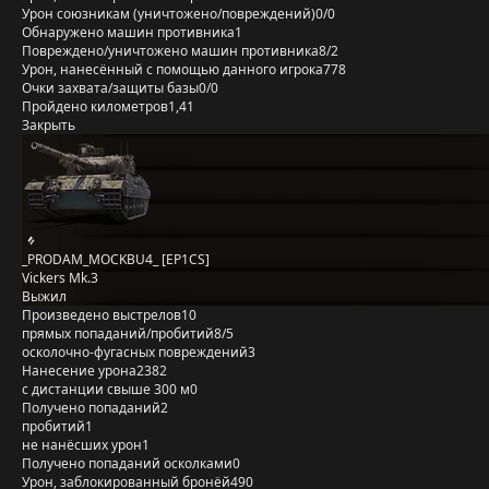
Урон союзникам (уничтожено/повреждений)
0/0
Обнаружено машин противника
1
Повреждено/уничтожено машин противника
8/2
Урон, нанесённый с помощью данного игрока
778
Очки захвата/защиты базы
0/0
Пройдено километров
1,41
Закрыть
_PRODAM_MOCKBU4_ [EP1CS]
Vickers Mk.3
Выжил
Произведено выстрелов
10
прямых попаданий/пробитий
8/5
осколочно-фугасных повреждений
3
Нанесение урона
2382
с дистанции свыше 300 м
0
Получено попаданий
2
пробитий
1
не нанёсших урон
1
Получено попаданий осколками
0
Урон, заблокированный бронёй
490