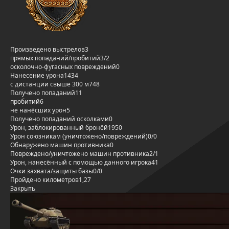
Произведено выстрелов
3
прямых попаданий/пробитий
3/2
осколочно-фугасных повреждений
0
Нанесение урона
1434
с дистанции свыше 300 м
748
Получено попаданий
11
пробитий
6
не нанёсших урон
5
Получено попаданий осколками
0
Урон, заблокированный бронёй
1950
Урон союзникам (уничтожено/повреждений)
0/0
Обнаружено машин противника
0
Повреждено/уничтожено машин противника
2/1
Урон, нанесённый с помощью данного игрока
41
Очки захвата/защиты базы
0/0
Пройдено километров
1,27
Закрыть