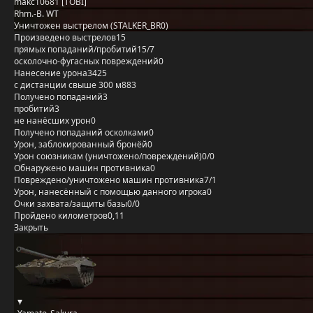
makc10681 [TOBI]
Rhm.-B. WT
Уничтожен выстрелом (STALKER_BR0)
Произведено выстрелов
15
прямых попаданий/пробитий
15/7
осколочно-фугасных повреждений
0
Нанесение урона
3425
с дистанции свыше 300 м
883
Получено попаданий
3
пробитий
3
не нанёсших урон
0
Получено попаданий осколками
0
Урон, заблокированный бронёй
0
Урон союзникам (уничтожено/повреждений)
0/0
Обнаружено машин противника
0
Повреждено/уничтожено машин противника
7/1
Урон, нанесённый с помощью данного игрока
0
Очки захвата/защиты базы
0/0
Пройдено километров
0,11
Закрыть