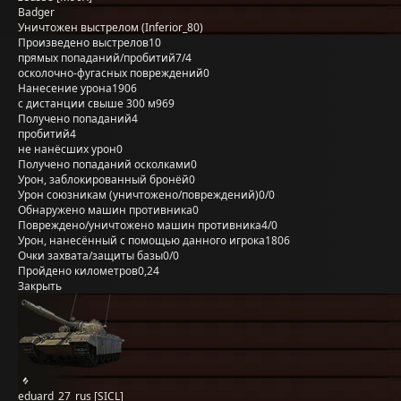
Badger
Уничтожен выстрелом (Inferior_80)
Произведено выстрелов
10
прямых попаданий/пробитий
7/4
осколочно-фугасных повреждений
0
Нанесение урона
1906
с дистанции свыше 300 м
969
Получено попаданий
4
пробитий
4
не нанёсших урон
0
Получено попаданий осколками
0
Урон, заблокированный бронёй
0
Урон союзникам (уничтожено/повреждений)
0/0
Обнаружено машин противника
0
Повреждено/уничтожено машин противника
4/0
Урон, нанесённый с помощью данного игрока
1806
Очки захвата/защиты базы
0/0
Пройдено километров
0,24
Закрыть
eduard_27_rus [SICL]