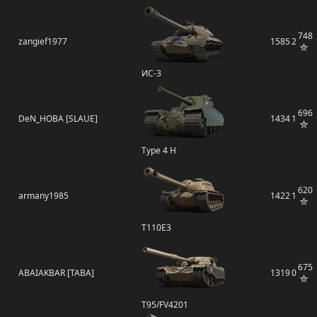
748
zangief1977
1585
2
ИС-3
696
DeN_HOBA [SLAUE]
1434
1
Type 4 H
620
armany1985
1422
1
T110E3
675
ABAIAKBAR [TABA]
1319
0
T95/FV4201