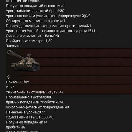
не нанёсших урон
0
Получено попаданий осколками
1
Урон, заблокированный бронёй
0
Урон союзникам (уничтожено/повреждений)
0/0
Обнаружено машин противника
1
Повреждено/уничтожено машин противника
4/1
Урон, нанесённый с помощью данного игрока
1511
Очки захвата/защиты базы
0/0
Пройдено километров
1,89
Закрыть
DokToR_TTbIx
ИС-7
Уничтожен выстрелом (key1984)
Произведено выстрелов
8
прямых попаданий/пробитий
7/4
осколочно-фугасных повреждений
0
Нанесение урона
2077
с дистанции свыше 300 м
0
Получено попаданий
14
пробитий
6