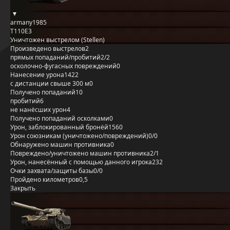
armany1985
T110E3
Уничтожен выстрелом (Stellen)
Произведено выстрелов
2
прямых попаданий/пробитий
2/2
осколочно-фугасных повреждений
0
Нанесение урона
1422
с дистанции свыше 300 м
0
Получено попаданий
10
пробитий
6
не нанёсших урон
4
Получено попаданий осколками
0
Урон, заблокированный бронёй
1560
Урон союзникам (уничтожено/повреждений)
0/0
Обнаружено машин противника
0
Повреждено/уничтожено машин противника
2/1
Урон, нанесённый с помощью данного игрока
232
Очки захвата/защиты базы
0/0
Пройдено километров
0,5
Закрыть