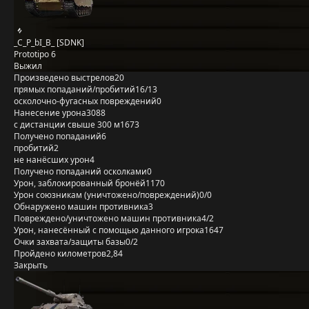
_C_P_bI_B_ [SDNK]
Prototipo 6
Выжил
Произведено выстрелов
20
прямых попаданий/пробитий
16/13
осколочно-фугасных повреждений
0
Нанесение урона
3088
с дистанции свыше 300 м
1673
Получено попаданий
6
пробитий
2
не нанёсших урон
4
Получено попаданий осколками
0
Урон, заблокированный бронёй
1170
Урон союзникам (уничтожено/повреждений)
0/0
Обнаружено машин противника
3
Повреждено/уничтожено машин противника
4/2
Урон, нанесённый с помощью данного игрока
1647
Очки захвата/защиты базы
0/2
Пройдено километров
2,84
Закрыть