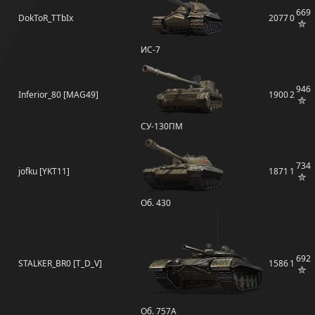
669
DokToR_TTbIx
2077
0
ИС-7
946
Inferior_80 [MAG49]
1900
2
СУ-130ПМ
734
jofku [YKT11]
1871
1
Об. 430
692
STALKER_BR0 [T_D_V]
1586
1
Об. 757А