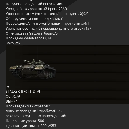
Получено попаданий осколками
0
Урон, заблокированный бронёй
360
Урон союзникам (уничтожено/повреждений)
0/0
Обнаружено машин противника
1
Повреждено/уничтожено машин противника
4/1
Урон, нанесённый с помощью данного игрока
457
Очки захвата/защиты базы
0/0
Пройдено километров
2,14
Закрыть
STALKER_BR0 [T_D_V]
Об. 757А
Выжил
Произведено выстрелов
7
прямых попаданий/пробитий
3/3
осколочно-фугасных повреждений
0
Нанесение урона
1586
с дистанции свыше 300 м
953