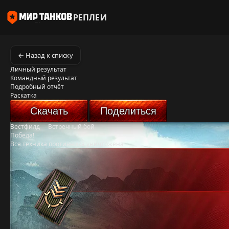
РЕПЛЕИ
← Назад к списку
Личный результат
Командный результат
Подробный отчёт
Раскатка
Скачать
Поделиться
Вестфилд
-
Встречный бой
Победа!
Вся техника противника уничтожена