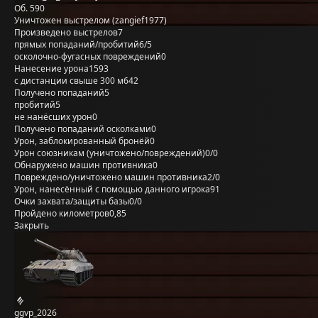
Об. 590
Уничтожен выстрелом (zangief1977)
Произведено выстрелов
7
прямых попаданий/пробитий
6/5
осколочно-фугасных повреждений
0
Нанесение урона
1593
с дистанции свыше 300 м
642
Получено попаданий
5
пробитий
5
не нанёсших урон
0
Получено попаданий осколками
0
Урон, заблокированный бронёй
0
Урон союзникам (уничтожено/повреждений)
0/0
Обнаружено машин противника
0
Повреждено/уничтожено машин противника
2/0
Урон, нанесённый с помощью данного игрока
91
Очки захвата/защиты базы
0/0
Пройдено километров
0,85
Закрыть
ggvp_2026