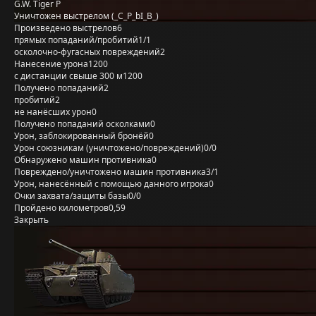
G.W. Tiger P
Уничтожен выстрелом (_C_P_bI_B_)
Произведено выстрелов
6
прямых попаданий/пробитий
1/1
осколочно-фугасных повреждений
2
Нанесение урона
1200
с дистанции свыше 300 м
1200
Получено попаданий
2
пробитий
2
не нанёсших урон
0
Получено попаданий осколками
0
Урон, заблокированный бронёй
0
Урон союзникам (уничтожено/повреждений)
0/0
Обнаружено машин противника
0
Повреждено/уничтожено машин противника
3/1
Урон, нанесённый с помощью данного игрока
0
Очки захвата/защиты базы
0/0
Пройдено километров
0,59
Закрыть