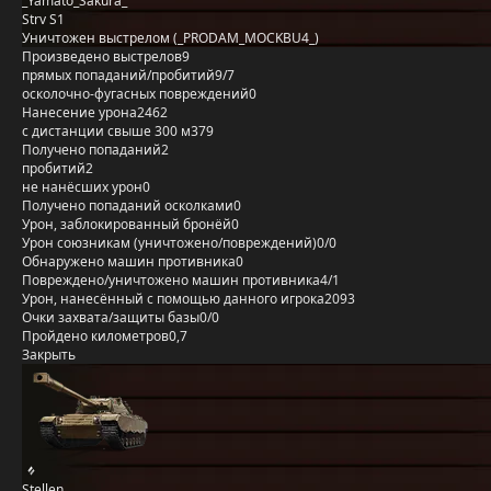
_Yamato_Sakura_
Strv S1
Уничтожен выстрелом (_PRODAM_MOCKBU4_)
Произведено выстрелов
9
прямых попаданий/пробитий
9/7
осколочно-фугасных повреждений
0
Нанесение урона
2462
с дистанции свыше 300 м
379
Получено попаданий
2
пробитий
2
не нанёсших урон
0
Получено попаданий осколками
0
Урон, заблокированный бронёй
0
Урон союзникам (уничтожено/повреждений)
0/0
Обнаружено машин противника
0
Повреждено/уничтожено машин противника
4/1
Урон, нанесённый с помощью данного игрока
2093
Очки захвата/защиты базы
0/0
Пройдено километров
0,7
Закрыть
Stellen