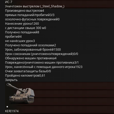
ИС-7
Уничтожен выстрелом (_Steel_Shadow_)
Произведено выстрелов
4
прямых попаданий/пробитий
3/3
осколочно-фугасных повреждений
0
Нанесение урона
1260
с дистанции свыше 300 м
0
Получено попаданий
8
пробитий
4
не нанёсших урон
3
Получено попаданий осколками
2
Урон, заблокированный бронёй
1500
Урон союзникам (уничтожено/повреждений)
0/0
Обнаружено машин противника
4
Повреждено/уничтожено машин противника
3/1
Урон, нанесённый с помощью данного игрока
1923
Очки захвата/защиты базы
0/0
Пройдено километров
0,61
Закрыть
KERI1974