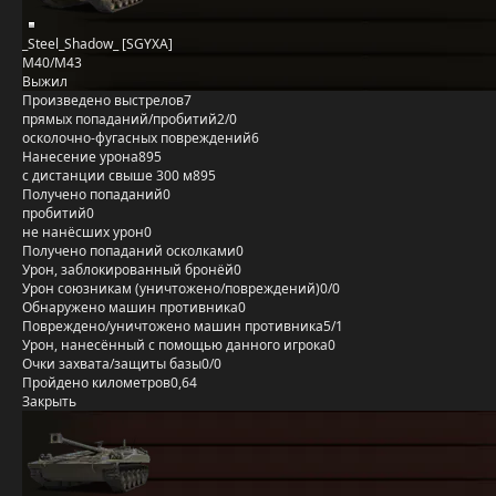
_Steel_Shadow_ [SGYXA]
M40/M43
Выжил
Произведено выстрелов
7
прямых попаданий/пробитий
2/0
осколочно-фугасных повреждений
6
Нанесение урона
895
с дистанции свыше 300 м
895
Получено попаданий
0
пробитий
0
не нанёсших урон
0
Получено попаданий осколками
0
Урон, заблокированный бронёй
0
Урон союзникам (уничтожено/повреждений)
0/0
Обнаружено машин противника
0
Повреждено/уничтожено машин противника
5/1
Урон, нанесённый с помощью данного игрока
0
Очки захвата/защиты базы
0/0
Пройдено километров
0,64
Закрыть