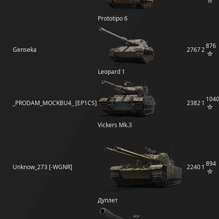
Prototipo 6
876
Genseka
2767
2
Leopard 1
104
_PRODAM_MOCKBU4_ [EP1CS]
2382
1
Vickers Mk.3
894
Unknow_273 [-WGNR]
2240
1
Дуплет