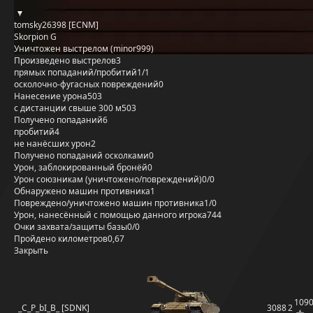
tomsky26398 [ECNM]
Skorpion G
Уничтожен выстрелом (minor999)
Произведено выстрелов
3
прямых попаданий/пробитий
1/1
осколочно-фугасных повреждений
0
Нанесение урона
503
с дистанции свыше 300 м
503
Получено попаданий
6
пробитий
4
не нанёсших урон
2
Получено попаданий осколками
0
Урон, заблокированный бронёй
0
Урон союзникам (уничтожено/повреждений)
0/0
Обнаружено машин противника
1
Повреждено/уничтожено машин противника
1/0
Урон, нанесённый с помощью данного игрока
744
Очки захвата/защиты базы
0/0
Пройдено километров
0,67
Закрыть
109
_C_P_bI_B_ [SDNK]
3088
2