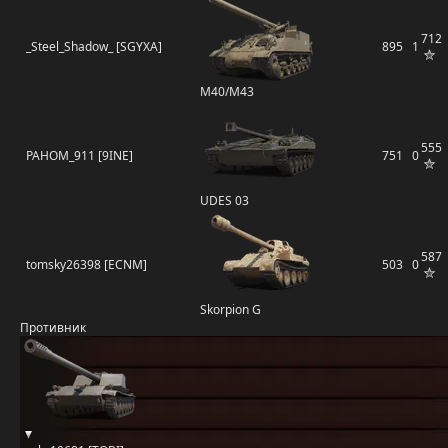
712
_Steel_Shadow_ [SGYXA]
895
1
M40/M43
555
PAHOM_911 [9INE]
751
0
UDES 03
587
tomsky26398 [ECNM]
503
0
Skorpion G
Противник