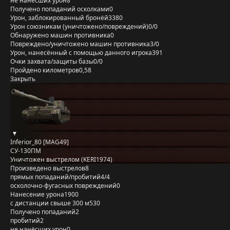
не нанёсших урон
8
Получено попаданий осколками
0
Урон, заблокированный бронёй
3380
Урон союзникам (уничтожено/повреждений)
0/0
Обнаружено машин противника
0
Повреждено/уничтожено машин противника
3/0
Урон, нанесённый с помощью данного игрока
391
Очки захвата/защиты базы
0/0
Пройдено километров
0,58
Закрыть
Inferior_80 [MAG49]
СУ-130ПМ
Уничтожен выстрелом (KERI1974)
Произведено выстрелов
8
прямых попаданий/пробитий
4/4
осколочно-фугасных повреждений
0
Нанесение урона
1900
с дистанции свыше 300 м
530
Получено попаданий
2
пробитий
2
не нанёсших урон
0