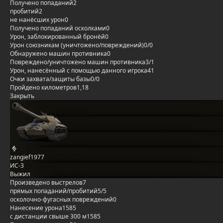
Получено попаданий
2
пробитий
2
не нанёсших урон
0
Получено попаданий осколками
0
Урон, заблокированный бронёй
0
Урон союзникам (уничтожено/повреждений)
0/0
Обнаружено машин противника
0
Повреждено/уничтожено машин противника
3/1
Урон, нанесённый с помощью данного игрока
41
Очки захвата/защиты базы
0/0
Пройдено километров
1,18
Закрыть
zangief1977
ИС-3
Выжил
Произведено выстрелов
7
прямых попаданий/пробитий
5/5
осколочно-фугасных повреждений
0
Нанесение урона
1585
с дистанции свыше 300 м
1585