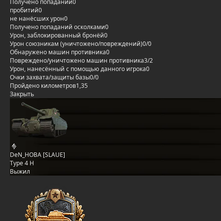
Получено попаданий
0
пробитий
0
не нанёсших урон
0
Получено попаданий осколками
0
Урон, заблокированный бронёй
0
Урон союзникам (уничтожено/повреждений)
0/0
Обнаружено машин противника
0
Повреждено/уничтожено машин противника
3/2
Урон, нанесённый с помощью данного игрока
0
Очки захвата/защиты базы
0/0
Пройдено километров
1,35
Закрыть
DeN_HOBA [SLAUE]
Type 4 H
Выжил