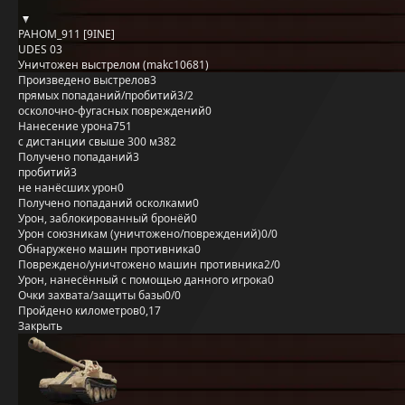
PAHOM_911 [9INE]
UDES 03
Уничтожен выстрелом (makc10681)
Произведено выстрелов
3
прямых попаданий/пробитий
3/2
осколочно-фугасных повреждений
0
Нанесение урона
751
с дистанции свыше 300 м
382
Получено попаданий
3
пробитий
3
не нанёсших урон
0
Получено попаданий осколками
0
Урон, заблокированный бронёй
0
Урон союзникам (уничтожено/повреждений)
0/0
Обнаружено машин противника
0
Повреждено/уничтожено машин противника
2/0
Урон, нанесённый с помощью данного игрока
0
Очки захвата/защиты базы
0/0
Пройдено километров
0,17
Закрыть