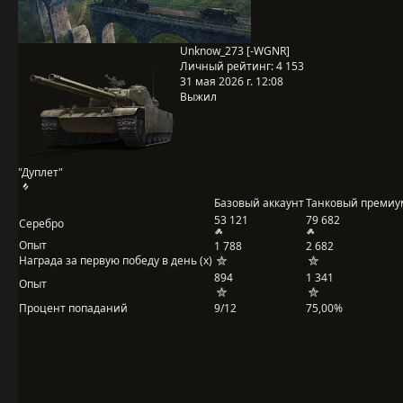
Unknow_273 [-WGNR]
Личный рейтинг:
4 153
31 мая 2026 г. 12:08
Выжил
"Дуплет"
Базовый аккаунт
Танковый премиу
53 121
79 682
Серебро
Опыт
1 788
2 682
Награда за первую победу в день (x)
894
1 341
Опыт
Процент попаданий
9/12
75,00%