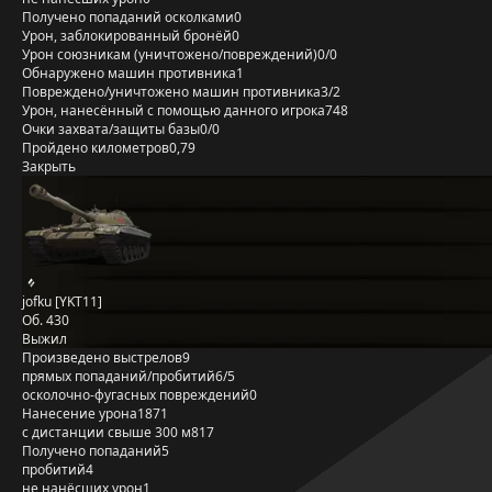
Получено попаданий осколками
0
Урон, заблокированный бронёй
0
Урон союзникам (уничтожено/повреждений)
0/0
Обнаружено машин противника
1
Повреждено/уничтожено машин противника
3/2
Урон, нанесённый с помощью данного игрока
748
Очки захвата/защиты базы
0/0
Пройдено километров
0,79
Закрыть
jofku [YKT11]
Об. 430
Выжил
Произведено выстрелов
9
прямых попаданий/пробитий
6/5
осколочно-фугасных повреждений
0
Нанесение урона
1871
с дистанции свыше 300 м
817
Получено попаданий
5
пробитий
4
не нанёсших урон
1