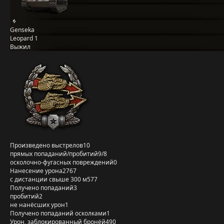
Genseka
Leopard 1
Выжил
Произведено выстрелов
10
прямых попаданий/пробитий
9/8
осколочно-фугасных повреждений
0
Нанесение урона
2767
с дистанции свыше 300 м
577
Получено попаданий
3
пробитий
2
не нанёсших урон
1
Получено попаданий осколками
1
Урон, заблокированный бронёй
490