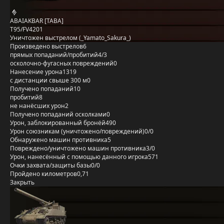
ABAIAKBAR [TABA]
T95/FV4201
Уничтожен выстрелом (_Yamato_Sakura_)
Произведено выстрелов
6
прямых попаданий/пробитий
4/3
осколочно-фугасных повреждений
0
Нанесение урона
1319
с дистанции свыше 300 м
0
Получено попаданий
10
пробитий
8
не нанёсших урон
2
Получено попаданий осколками
0
Урон, заблокированный бронёй
490
Урон союзникам (уничтожено/повреждений)
0/0
Обнаружено машин противника
5
Повреждено/уничтожено машин противника
3/0
Урон, нанесённый с помощью данного игрока
571
Очки захвата/защиты базы
0/0
Пройдено километров
0,71
Закрыть