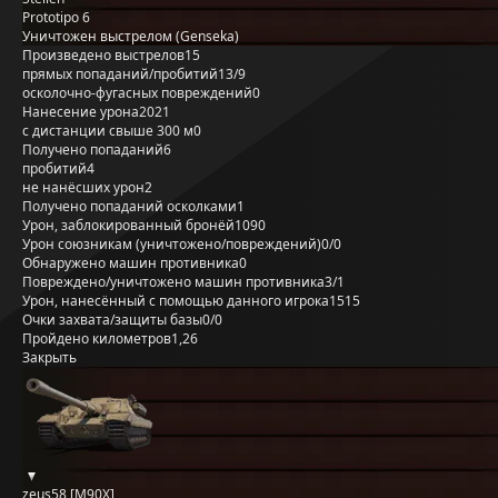
Prototipo 6
Уничтожен выстрелом (Genseka)
Произведено выстрелов
15
прямых попаданий/пробитий
13/9
осколочно-фугасных повреждений
0
Нанесение урона
2021
с дистанции свыше 300 м
0
Получено попаданий
6
пробитий
4
не нанёсших урон
2
Получено попаданий осколками
1
Урон, заблокированный бронёй
1090
Урон союзникам (уничтожено/повреждений)
0/0
Обнаружено машин противника
0
Повреждено/уничтожено машин противника
3/1
Урон, нанесённый с помощью данного игрока
1515
Очки захвата/защиты базы
0/0
Пройдено километров
1,26
Закрыть
zeus58 [M90X]