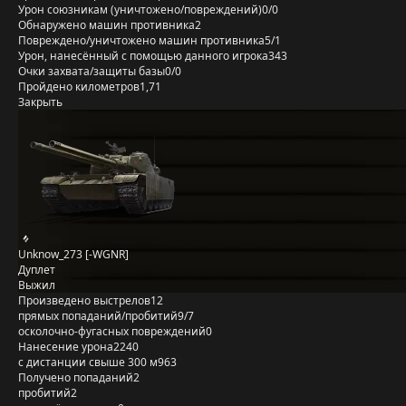
Урон союзникам (уничтожено/повреждений)
0/0
Обнаружено машин противника
2
Повреждено/уничтожено машин противника
5/1
Урон, нанесённый с помощью данного игрока
343
Очки захвата/защиты базы
0/0
Пройдено километров
1,71
Закрыть
Unknow_273 [-WGNR]
Дуплет
Выжил
Произведено выстрелов
12
прямых попаданий/пробитий
9/7
осколочно-фугасных повреждений
0
Нанесение урона
2240
с дистанции свыше 300 м
963
Получено попаданий
2
пробитий
2