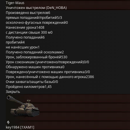
Tiger-Maus
Уничтожен выстрелом (DeN_HOBA)
Произведено выстрелов
6
прямых попаданий/пробитий
5/3
осколочно-фугасных повреждений
0
Нанесение урона
1408
с дистанции свыше 300 м
0
Получено попаданий
6
пробитий
4
не нанёсших урон
1
Получено попаданий осколками
2
Урон, заблокированный бронёй
530
Урон союзникам (уничтожено/повреждений)
0/0
Обнаружено машин противника
0
Повреждено/уничтожено машин противника
3/0
Урон, нанесённый с помощью данного игрока
2386
Очки захвата/защиты базы
0/0
Пройдено километров
1,45
Закрыть
key1984 [1XAM1]