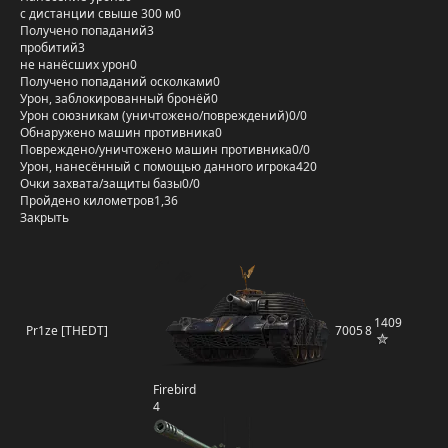
с дистанции свыше 300 м
0
Получено попаданий
3
пробитий
3
не нанёсших урон
0
Получено попаданий осколками
0
Урон, заблокированный бронёй
0
Урон союзникам (уничтожено/повреждений)
0/0
Обнаружено машин противника
0
Повреждено/уничтожено машин противника
0/0
Урон, нанесённый с помощью данного игрока
420
Очки захвата/защиты базы
0/0
Пройдено километров
1,36
Закрыть
1409
Pr1ze [THEDT]
7005
8
Firebird
4