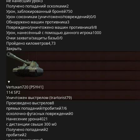
не нанёсших урон
3
Получено попаданий осколками
2
Урон, заблокированный бронёй
750
Урон союзникам (уничтожено/повреждений)
0/0
Обнаружено машин противника
3
Повреждено/уничтожено машин противника
9/8
Урон, нанесённый с помощью данного игрока
1000
Очки захвата/защиты базы
0/0
Пройдено километров
4,73
Закрыть
Vertuxan720 [PSYH1]
114 SP2
Уничтожен выстрелом (trartorist79)
Произведено выстрелов
8
прямых попаданий/пробитий
7/6
осколочно-фугасных повреждений
0
Нанесение урона
4021
с дистанции свыше 300 м
0
Получено попаданий
2
пробитий
2