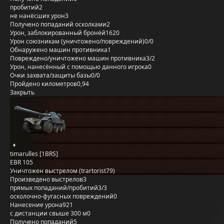
пробитий
2
не нанёсших урон
3
Получено попаданий осколками
2
Урон, заблокированный бронёй
1620
Урон союзникам (уничтожено/повреждений)
0/0
Обнаружено машин противника
1
Повреждено/уничтожено машин противника
3/2
Урон, нанесённый с помощью данного игрока
0
Очки захвата/защиты базы
0/0
Пройдено километров
0,94
Закрыть
timarulles [1BRS]
EBR 105
Уничтожен выстрелом (trartorist79)
Произведено выстрелов
3
прямых попаданий/пробитий
3/3
осколочно-фугасных повреждений
0
Нанесение урона
921
с дистанции свыше 300 м
0
Получено попаданий
5