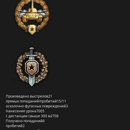
Произведено выстрелов
21
прямых попаданий/пробитий
15/11
осколочно-фугасных повреждений
3
Нанесение урона
7005
с дистанции свыше 300 м
2706
Получено попаданий
6
пробитий
2