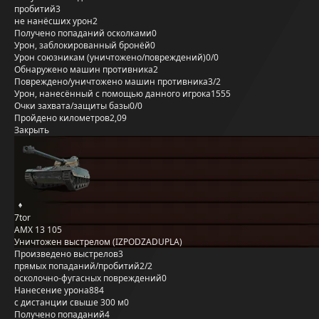
пробитий
3
не нанёсших урон
2
Получено попаданий осколками
0
Урон, заблокированный бронёй
0
Урон союзникам (уничтожено/повреждений)
0/0
Обнаружено машин противника
2
Повреждено/уничтожено машин противника
3/2
Урон, нанесённый с помощью данного игрока
1555
Очки захвата/защиты базы
0/0
Пройдено километров
2,09
Закрыть
7tor
AMX 13 105
Уничтожен выстрелом (IZPODZADUPLA)
Произведено выстрелов
3
прямых попаданий/пробитий
2/2
осколочно-фугасных повреждений
0
Нанесение урона
884
с дистанции свыше 300 м
0
Получено попаданий
4