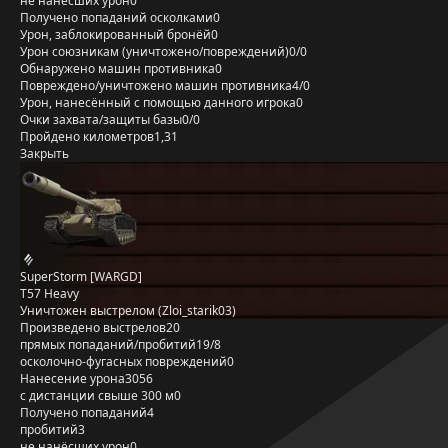
не нанёсших урон
0
Получено попаданий осколками
0
Урон, заблокированный бронёй
0
Урон союзникам (уничтожено/повреждений)
0/0
Обнаружено машин противника
0
Повреждено/уничтожено машин противника
4/0
Урон, нанесённый с помощью данного игрока
0
Очки захвата/защиты базы
0/0
Пройдено километров
1,31
Закрыть
SuperStorm [WARGD]
T57 Heavy
Уничтожен выстрелом (Zloi_starik03)
Произведено выстрелов
20
прямых попаданий/пробитий
19/8
осколочно-фугасных повреждений
0
Нанесение урона
3056
с дистанции свыше 300 м
0
Получено попаданий
4
пробитий
3
не нанёсших урон
0