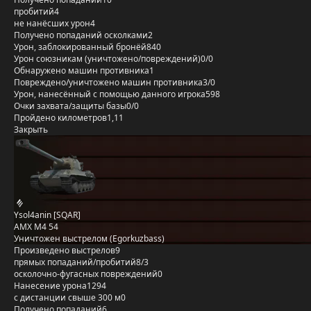
пробитий
4
не нанёсших урон
4
Получено попаданий осколками
2
Урон, заблокированный бронёй
840
Урон союзникам (уничтожено/повреждений)
0/0
Обнаружено машин противника
1
Повреждено/уничтожено машин противника
3/0
Урон, нанесённый с помощью данного игрока
598
Очки захвата/защиты базы
0/0
Пройдено километров
1,11
Закрыть
Ysol4anin [SQAR]
AMX M4 54
Уничтожен выстрелом (Egorkuzbass)
Произведено выстрелов
9
прямых попаданий/пробитий
8/3
осколочно-фугасных повреждений
0
Нанесение урона
1294
с дистанции свыше 300 м
0
Получено попаданий
6