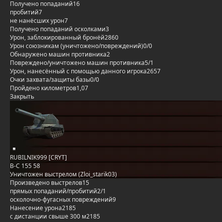
Получено попаданий
16
пробитий
7
не нанёсших урон
7
Получено попаданий осколками
3
Урон, заблокированный бронёй
2860
Урон союзникам (уничтожено/повреждений)
0/0
Обнаружено машин противника
2
Повреждено/уничтожено машин противника
5/1
Урон, нанесённый с помощью данного игрока
2657
Очки захвата/защиты базы
0/0
Пройдено километров
1,07
Закрыть
RUBILNIK999 [CRYT]
B-C 155 58
Уничтожен выстрелом (Zloi_starik03)
Произведено выстрелов
15
прямых попаданий/пробитий
2/1
осколочно-фугасных повреждений
9
Нанесение урона
2185
с дистанции свыше 300 м
2185