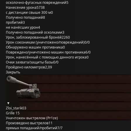
осколочно-фугасных повреждений
5
Нанесение урона
5738
с дистанции свыше 300 м
0
Получено попаданий
8
пробитий
3
не нанёсших урон
4
Получено попаданий осколками
3
Урон, заблокированный бронёй
2260
Урон союзникам (уничтожено/повреждений)
0/0
Обнаружено машин противника
0
Повреждено/уничтожено машин противника
6/0
Урон, нанесённый с помощью данного игрока
0
Очки захвата/защиты базы
0/0
Пройдено километров
2,09
Закрыть
Zloi_starik03
Grille 15
Уничтожен выстрелом (Pr1ze)
Произведено выстрелов
11
прямых попаданий/пробитий
7/7