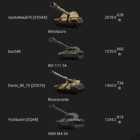
628
rpo6o8wuk70 [SYDAK]
2078
0
Minotauro
660
koc048
1570
0
WZ-111 5A
734
Denis_88_70 [ZOV70]
1450
0
Rinoceronte
819
Ysol4anin [SQAR]
1294
2
AMX M4 54