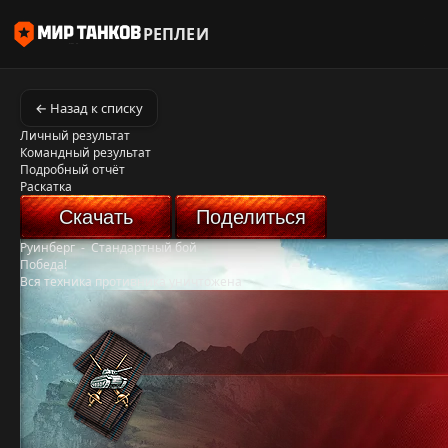
РЕПЛЕИ
← Назад к списку
Личный результат
Командный результат
Подробный отчёт
Раскатка
Скачать
Поделиться
Руинберг
-
Стандартный бой
Победа!
Вся техника противника уничтожена