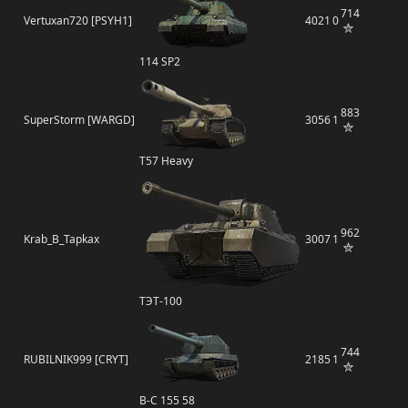
714
Vertuxan720 [PSYH1]
4021
0
114 SP2
883
SuperStorm [WARGD]
3056
1
T57 Heavy
962
Krab_B_Tapkax
3007
1
ТЭТ-100
744
RUBILNIK999 [CRYT]
2185
1
B-C 155 58