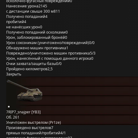
осколочно-фугасных повреждений
0
Нанесение урона
2145
с дистанции свыше 300 м
811
Получено попаданий
4
пробитий
4
не нанёсших урон
0
Получено попаданий осколками
0
Урон, заблокированный бронёй
0
Урон союзникам (уничтожено/повреждений)
0/0
Обнаружено машин противника
1
Повреждено/уничтожено машин противника
5/3
Урон, нанесённый с помощью данного игрока
0
Очки захвата/защиты базы
0/0
Пройдено километров
2,5
Закрыть
7RIP7_snajper [YB3]
Об. 261
Уничтожен выстрелом (Pr1ze)
Произведено выстрелов
7
прямых попаданий/пробитий
4/1