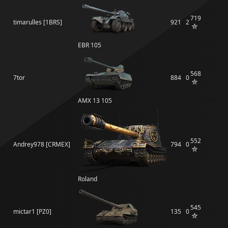
719
timarulles [1BRS]
921
2
EBR 105
568
7tor
884
0
AMX 13 105
552
Andrey978 [CRMEX]
794
0
Roland
545
mictar1 [PZ0]
135
0