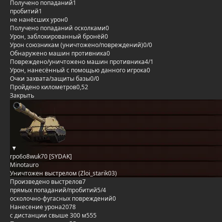
Получено попаданий
1
пробитий
1
не нанёсших урон
0
Получено попаданий осколками
0
Урон, заблокированный бронёй
0
Урон союзникам (уничтожено/повреждений)
0/0
Обнаружено машин противника
0
Повреждено/уничтожено машин противника
4/1
Урон, нанесённый с помощью данного игрока
0
Очки захвата/защиты базы
0/0
Пройдено километров
0,52
Закрыть
rpo6o8wuk70 [SYDAK]
Minotauro
Уничтожен выстрелом (Zloi_starik03)
Произведено выстрелов
7
прямых попаданий/пробитий
5/4
осколочно-фугасных повреждений
0
Нанесение урона
2078
с дистанции свыше 300 м
555