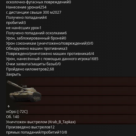
осколочно-фугасных повреждений
0
Нанесение урона
4254
с дистанции свыше 300 м
2027
Получено попаданий
4
пробитий
3
не нанёсших урон
1
Получено попаданий осколками
6
Урон, заблокированный бронёй
0
Урон союзникам (уничтожено/повреждений)
0/0
Обнаружено машин противника
3
Повреждено/уничтожено машин противника
6/4
Урон, нанесённый с помощью данного игрока
1685
Очки захвата/защиты базы
0/0
Пройдено километров
2,68
Закрыть
viOpsi [-72C]
Об. 140
Уничтожен выстрелом (Krab_B_Tapkax)
Произведено выстрелов
12
прямых попаданий/пробитий
10/8