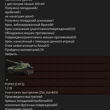
с дистанции свыше 300 м
0
Получено попаданий
2
пробитий
1
не нанёсших урон
0
Получено попаданий осколками
1
Урон, заблокированный бронёй
0
Урон союзникам (уничтожено/повреждений)
0/0
Обнаружено машин противника
2
Повреждено/уничтожено машин противника
0/0
Урон, нанесённый с помощью данного игрока
0
Очки захвата/защиты базы
0/0
Пройдено километров
0,59
Закрыть
POP83 [CHT2]
121B
Уничтожен выстрелом (Zloi_starik03)
Произведено выстрелов
0
прямых попаданий/пробитий
0/0
осколочно-фугасных повреждений
0
Нанесение урона
0