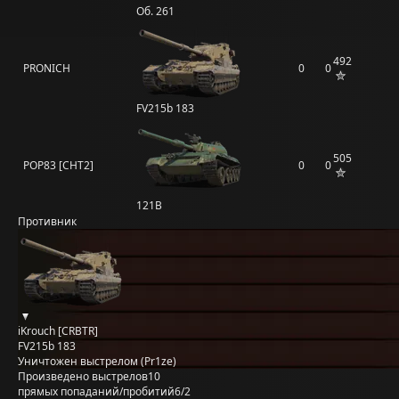
Об. 261
492
PRONICH
0
0
FV215b 183
505
POP83 [CHT2]
0
0
121B
Противник
iKrouch [CRBTR]
FV215b 183
Уничтожен выстрелом (Pr1ze)
Произведено выстрелов
10
прямых попаданий/пробитий
6/2