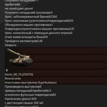
Получено попаданий
11
пробитий
6
не нанёсших урон
4
Получено попаданий осколками
3
Урон, заблокированный бронёй
2560
Урон союзникам (уничтожено/повреждений)
0/0
Обнаружено машин противника
1
Повреждено/уничтожено машин противника
2/0
Урон, нанесённый с помощью данного игрока
0
Очки захвата/защиты базы
0/0
Пройдено километров
0,48
Закрыть
Denis_88_70 [ZOV70]
Rinoceronte
Уничтожен выстрелом (Egorkuzbass)
Произведено выстрелов
9
прямых попаданий/пробитий
6/3
осколочно-фугасных повреждений
0
Нанесение урона
1450
с дистанции свыше 300 м
0
Получено попаданий
10