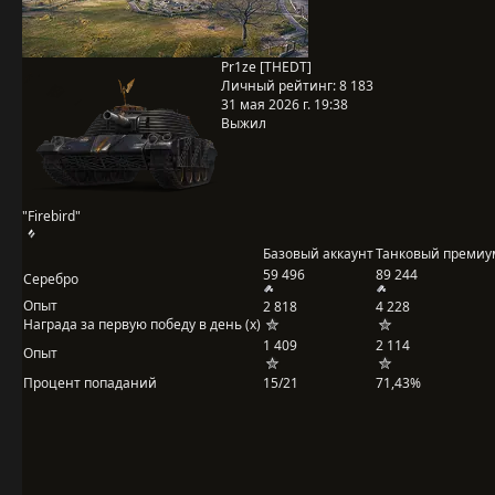
Pr1ze [THEDT]
Личный рейтинг:
8 183
31 мая 2026 г. 19:38
Выжил
"Firebird"
Базовый аккаунт
Танковый премиу
59 496
89 244
Серебро
Опыт
2 818
4 228
Награда за первую победу в день (x)
1 409
2 114
Опыт
Процент попаданий
15/21
71,43%