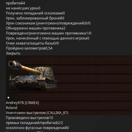
пробитий
4
не нанёсших урон
0
Получено попаданий осколками
0
Урон, заблокированный бронёй
0
Урон союзникам (уничтожено/повреждений)
0/0
Обнаружено машин противника
2
Повреждено/уничтожено машин противника
1/0
Урон, нанесённый с помощью данного игрока
0
Очки захвата/защиты базы
0/0
Пройдено километров
0,54
Закрыть
Andrey978 [CRMEX]
Roland
Уничтожен выстрелом (CALLIKA_87)
Произведено выстрелов
10
прямых попаданий/пробитий
2/2
осколочно-фугасных повреждений
0