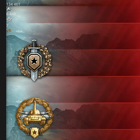
134 461
6 448
7