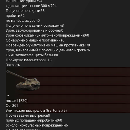
Нанесение урона
794
с дистанции свыше 300 м
794
Получено попаданий
3
пробитий
2
не нанёсших урон
0
Получено попаданий осколками
3
Урон, заблокированный бронёй
0
Урон союзникам (уничтожено/повреждений)
0/0
Обнаружено машин противника
0
Повреждено/уничтожено машин противника
1/0
Урон, нанесённый с помощью данного игрока
76
Очки захвата/защиты базы
0/0
Пройдено километров
1,13
Закрыть
mictar1 [PZ0]
Об. 261
Уничтожен выстрелом (trartorist79)
Произведено выстрелов
9
прямых попаданий/пробитий
0/0
осколочно-фугасных повреждений
6