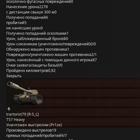
осколочно-фугасных повреждений
0
Нанесение урона
2278
с дистанции свыше 300 м
0
Получено попаданий
6
пробитий
5
не нанёсших урон
0
Получено попаданий осколками
1
Урон, заблокированный бронёй
0
Урон союзникам (уничтожено/повреждений)
0/0
Обнаружено машин противника
1
Повреждено/уничтожено машин противника
2/1
Урон, нанесённый с помощью данного игрока
87
Очки захвата/защиты базы
0/0
Пройдено километров
0,82
Закрыть
trartorist79 [R-S_L]
T57 Heavy
Уничтожен выстрелом (Pr1ze)
Произведено выстрелов
19
прямых попаданий/пробитий
9/7