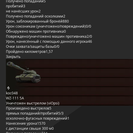
Получено попаданий
5
пробитий
3
не нанёсших урон
2
Получено попаданий осколками
2
Урон, заблокированный бронёй
880
Урон союзникам (уничтожено/повреждений)
0/0
Обнаружено машин противника
0
Повреждено/уничтожено машин противника
2/0
Урон, нанесённый с помощью данного игрока
46
Очки захвата/защиты базы
0/0
Пройдено километров
1,57
Закрыть
koc048
WZ-111 5A
Уничтожен выстрелом (viOpsi)
Произведено выстрелов
5
прямых попаданий/пробитий
5/3
осколочно-фугасных повреждений
1
Нанесение урона
1570
с дистанции свыше 300 м
0