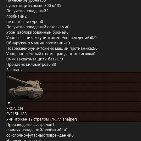
Нанесение урона
135
с дистанции свыше 300 м
135
Получено попаданий
2
пробитий
2
не нанёсших урон
0
Получено попаданий осколками
0
Урон, заблокированный бронёй
0
Урон союзникам (уничтожено/повреждений)
0/0
Обнаружено машин противника
0
Повреждено/уничтожено машин противника
2/0
Урон, нанесённый с помощью данного игрока
0
Очки захвата/защиты базы
0/0
Пройдено километров
0,88
Закрыть
PRONICH
FV215b 183
Уничтожен выстрелом (7RIP7_snajper)
Произведено выстрелов
1
прямых попаданий/пробитий
1/0
осколочно-фугасных повреждений
0
Нанесение урона
0