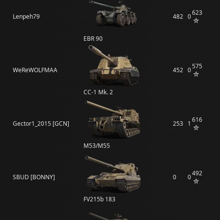
623
Lenpeh79
482
0
EBR 90
575
WeReWOLFMAA
452
0
CC-1 Mk. 2
616
Gector1_2015 [GCN]
253
1
M53/M55
492
SBUD [BONNY]
0
0
FV215b 183