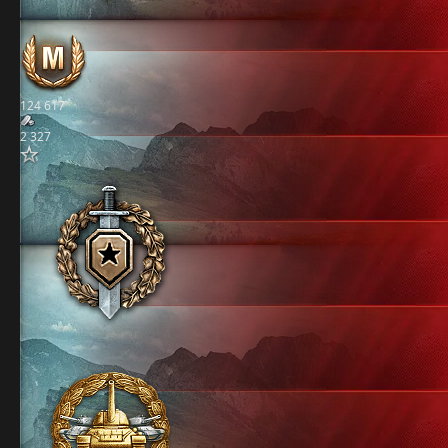
124 617
2 327