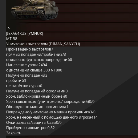
JIEXA64RUS [YMNUK]
MT-58
Уничтожен выстрелом (DIMAN_SANYCH)
Произведено выстрелов
7
прямых попаданий/пробитий
3/3
осколочно-фугасных повреждений
0
Нанесение урона
2494
с дистанции свыше 300 м
1800
Получено попаданий
3
пробитий
3
не нанёсших урон
0
Получено попаданий осколками
0
Урон, заблокированный бронёй
0
Урон союзникам (уничтожено/повреждений)
0/0
Обнаружено машин противника
1
Повреждено/уничтожено машин противника
3/0
Урон, нанесённый с помощью данного игрока
414
Очки захвата/защиты базы
0/0
Пройдено километров
0,82
Закрыть