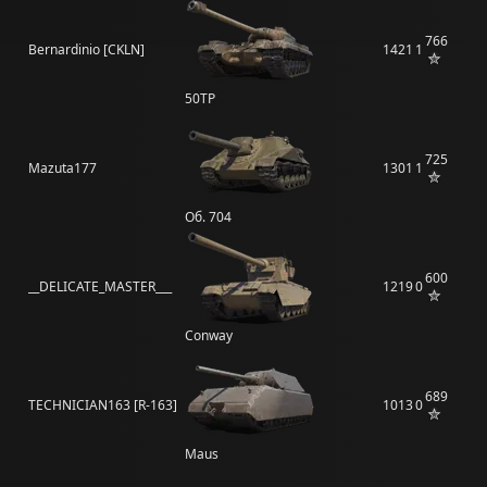
766
Bernardinio [CKLN]
1421
1
50TP
725
Mazuta177
1301
1
Об. 704
600
__DELICATE_MASTER___
1219
0
Conway
689
TECHNICIAN163 [R-163]
1013
0
Maus