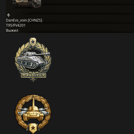
DanEvs_voin [CHNZS]
T95/FV4201
Выжил