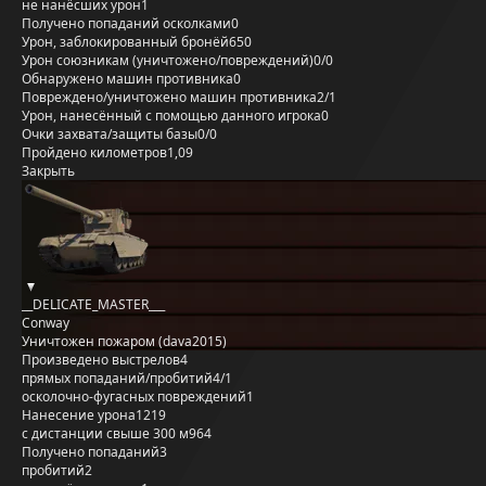
не нанёсших урон
1
Получено попаданий осколками
0
Урон, заблокированный бронёй
650
Урон союзникам (уничтожено/повреждений)
0/0
Обнаружено машин противника
0
Повреждено/уничтожено машин противника
2/1
Урон, нанесённый с помощью данного игрока
0
Очки захвата/защиты базы
0/0
Пройдено километров
1,09
Закрыть
__DELICATE_MASTER___
Conway
Уничтожен пожаром (dava2015)
Произведено выстрелов
4
прямых попаданий/пробитий
4/1
осколочно-фугасных повреждений
1
Нанесение урона
1219
с дистанции свыше 300 м
964
Получено попаданий
3
пробитий
2