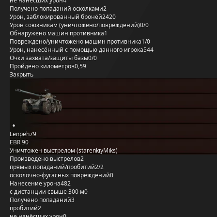
не нанёсших урон
4
Получено попаданий осколками
2
Урон, заблокированный бронёй
2420
Урон союзникам (уничтожено/повреждений)
0/0
Обнаружено машин противника
1
Повреждено/уничтожено машин противника
1/0
Урон, нанесённый с помощью данного игрока
544
Очки захвата/защиты базы
0/0
Пройдено километров
0,59
Закрыть
Lenpeh79
EBR 90
Уничтожен выстрелом (starenkiyMiks)
Произведено выстрелов
2
прямых попаданий/пробитий
2/2
осколочно-фугасных повреждений
0
Нанесение урона
482
с дистанции свыше 300 м
0
Получено попаданий
3
пробитий
2
не нанёсших урон
0