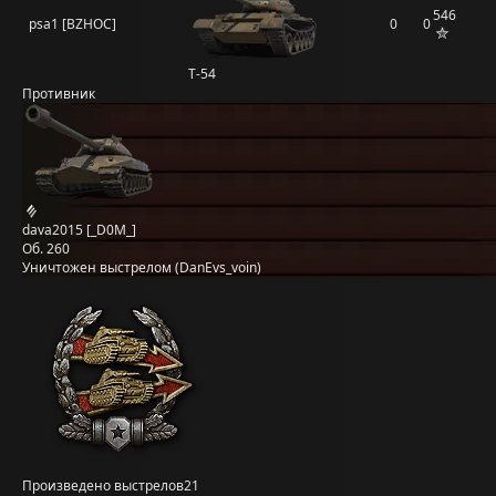
546
psa1 [BZHOC]
0
0
Т-54
Противник
dava2015 [_D0M_]
Об. 260
Уничтожен выстрелом (DanEvs_voin)
Произведено выстрелов
21