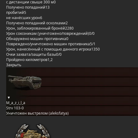
с дистанции свыше 300 м
0
Получено попаданий
13
пробитий
5
не нанёсших урон
6
Получено попаданий осколками
2
Урон, заблокированный бронёй
2280
Урон союзникам (уничтожено/повреждений)
0/0
Обнаружено машин противника
0
Повреждено/уничтожено машин противника
5/1
Урон, нанесённый с помощью данного игрока
1350
Очки захвата/защиты базы
0/0
Пройдено километров
1,2
Закрыть
M_a_z_i_l_a
Strv 103-0
Уничтожен выстрелом (aleksfatya)