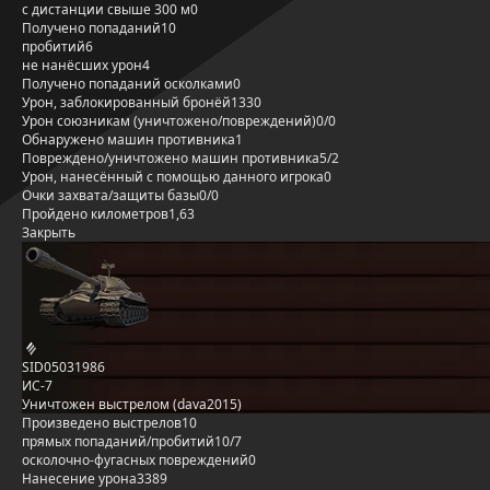
с дистанции свыше 300 м
0
Получено попаданий
10
пробитий
6
не нанёсших урон
4
Получено попаданий осколками
0
Урон, заблокированный бронёй
1330
Урон союзникам (уничтожено/повреждений)
0/0
Обнаружено машин противника
1
Повреждено/уничтожено машин противника
5/2
Урон, нанесённый с помощью данного игрока
0
Очки захвата/защиты базы
0/0
Пройдено километров
1,63
Закрыть
SID05031986
ИС-7
Уничтожен выстрелом (dava2015)
Произведено выстрелов
10
прямых попаданий/пробитий
10/7
осколочно-фугасных повреждений
0
Нанесение урона
3389