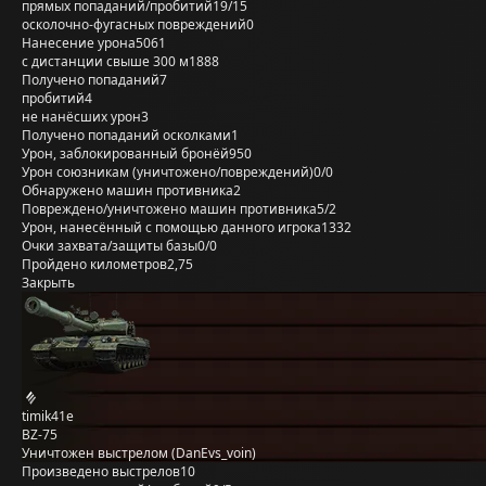
прямых попаданий/пробитий
19/15
осколочно-фугасных повреждений
0
Нанесение урона
5061
с дистанции свыше 300 м
1888
Получено попаданий
7
пробитий
4
не нанёсших урон
3
Получено попаданий осколками
1
Урон, заблокированный бронёй
950
Урон союзникам (уничтожено/повреждений)
0/0
Обнаружено машин противника
2
Повреждено/уничтожено машин противника
5/2
Урон, нанесённый с помощью данного игрока
1332
Очки захвата/защиты базы
0/0
Пройдено километров
2,75
Закрыть
timik41e
BZ-75
Уничтожен выстрелом (DanEvs_voin)
Произведено выстрелов
10