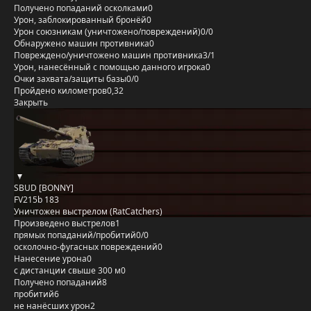
Получено попаданий осколками
0
Урон, заблокированный бронёй
0
Урон союзникам (уничтожено/повреждений)
0/0
Обнаружено машин противника
0
Повреждено/уничтожено машин противника
3/1
Урон, нанесённый с помощью данного игрока
0
Очки захвата/защиты базы
0/0
Пройдено километров
0,32
Закрыть
SBUD [BONNY]
FV215b 183
Уничтожен выстрелом (RatCatchers)
Произведено выстрелов
1
прямых попаданий/пробитий
0/0
осколочно-фугасных повреждений
0
Нанесение урона
0
с дистанции свыше 300 м
0
Получено попаданий
8
пробитий
6
не нанёсших урон
2