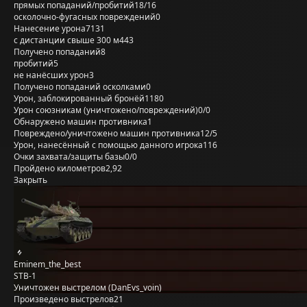
прямых попаданий/пробитий
18/16
осколочно-фугасных повреждений
0
Нанесение урона
7131
с дистанции свыше 300 м
443
Получено попаданий
8
пробитий
5
не нанёсших урон
3
Получено попаданий осколками
0
Урон, заблокированный бронёй
1180
Урон союзникам (уничтожено/повреждений)
0/0
Обнаружено машин противника
1
Повреждено/уничтожено машин противника
12/5
Урон, нанесённый с помощью данного игрока
116
Очки захвата/защиты базы
0/0
Пройдено километров
2,92
Закрыть
Eminem_the_best
STB-1
Уничтожен выстрелом (DanEvs_voin)
Произведено выстрелов
21