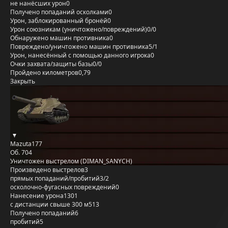
не нанёсших урон
0
Получено попаданий осколками
0
Урон, заблокированный бронёй
0
Урон союзникам (уничтожено/повреждений)
0/0
Обнаружено машин противника
0
Повреждено/уничтожено машин противника
5/1
Урон, нанесённый с помощью данного игрока
0
Очки захвата/защиты базы
0/0
Пройдено километров
0,79
Закрыть
Mazuta177
Об. 704
Уничтожен выстрелом (DIMAN_SANYCH)
Произведено выстрелов
3
прямых попаданий/пробитий
3/2
осколочно-фугасных повреждений
0
Нанесение урона
1301
с дистанции свыше 300 м
513
Получено попаданий
6
пробитий
5