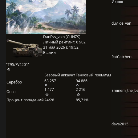
Игрок
duv_de_van
DanEvs_voin [CHNZS]
Личный рейтинг:
6 902
31 мая 2026 г. 19:52
Выжил
RatCatchers
"T95/FV4201"
Базовый аккаунт
Танковый премиум
63 257
94 886
Серебро
1 477
2 216
Eminem_the_be
Опыт
Процент попаданий
24/28
85,71%
dava2015