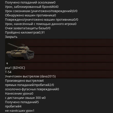
Получено попаданий осколками
0
Урон, заблокированный бронёй
640
Урон союзникам (уничтожено/повреждений)
0/0
Обнаружено машин противника
0
Повреждено/уничтожено машин противника
0/0
Урон, нанесённый с помощью данного игрока
0
Очки захвата/защиты базы
0/0
Пройдено километров
0,91
Закрыть
psa1 [BZHOC]
Т-54
Уничтожен выстрелом (dava2015)
Произведено выстрелов
4
прямых попаданий/пробитий
2/0
осколочно-фугасных повреждений
0
Нанесение урона
0
с дистанции свыше 300 м
0
Получено попаданий
5
пробитий
4
не нанёсших урон
1