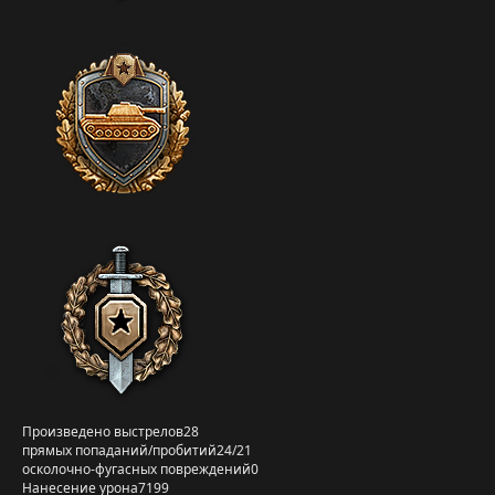
Произведено выстрелов
28
прямых попаданий/пробитий
24/21
осколочно-фугасных повреждений
0
Нанесение урона
7199