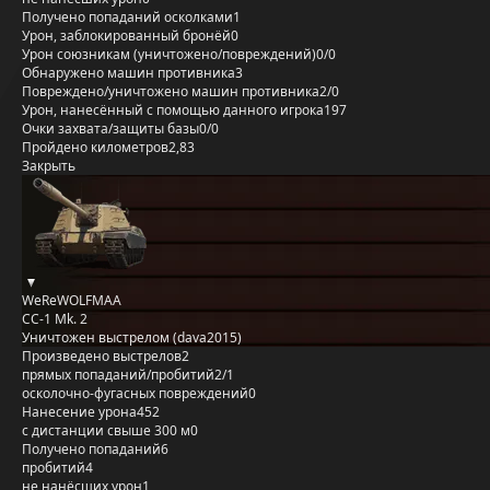
Получено попаданий осколками
1
Урон, заблокированный бронёй
0
Урон союзникам (уничтожено/повреждений)
0/0
Обнаружено машин противника
3
Повреждено/уничтожено машин противника
2/0
Урон, нанесённый с помощью данного игрока
197
Очки захвата/защиты базы
0/0
Пройдено километров
2,83
Закрыть
WeReWOLFMAA
CC-1 Mk. 2
Уничтожен выстрелом (dava2015)
Произведено выстрелов
2
прямых попаданий/пробитий
2/1
осколочно-фугасных повреждений
0
Нанесение урона
452
с дистанции свыше 300 м
0
Получено попаданий
6
пробитий
4
не нанёсших урон
1