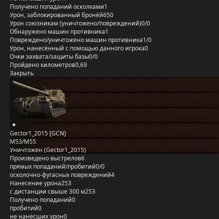
Получено попаданий осколками
1
Урон, заблокированный бронёй
650
Урон союзникам (уничтожено/повреждений)
0/0
Обнаружено машин противника
1
Повреждено/уничтожено машин противника
1/0
Урон, нанесённый с помощью данного игрока
0
Очки захвата/защиты базы
0/0
Пройдено километров
0,69
Закрыть
Gector1_2015 [GCN]
M53/M55
Уничтожен (Gector1_2015)
Произведено выстрелов
6
прямых попаданий/пробитий
0/0
осколочно-фугасных повреждений
4
Нанесение урона
253
с дистанции свыше 300 м
253
Получено попаданий
0
пробитий
0
не нанёсших урон
0