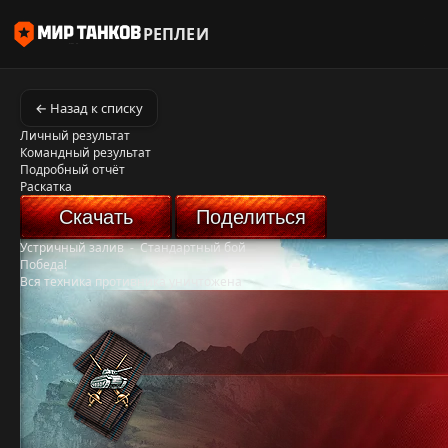
РЕПЛЕИ
← Назад к списку
Личный результат
Командный результат
Подробный отчёт
Раскатка
Скачать
Поделиться
Устричный залив
-
Стандартный бой
Победа!
Вся техника противника уничтожена