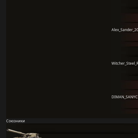
Alex_Sander_2
Witcher_Steel_
DIMAN_SANY
Союзники