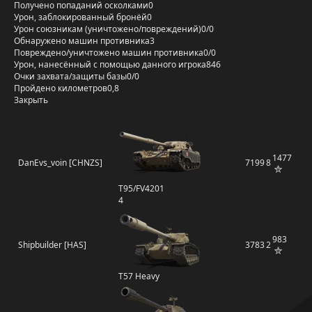
Получено попаданий осколками
0
Урон, заблокированный бронёй
0
Урон союзникам (уничтожено/повреждений)
0/0
Обнаружено машин противника
3
Повреждено/уничтожено машин противника
0/0
Урон, нанесённый с помощью данного игрока
846
Очки захвата/защиты базы
0/0
Пройдено километров
0,8
Закрыть
1477
DanEvs_voin [CHNZS]
7199
8
T95/FV4201
4
983
Shipbuilder [HAS]
3783
2
T57 Heavy