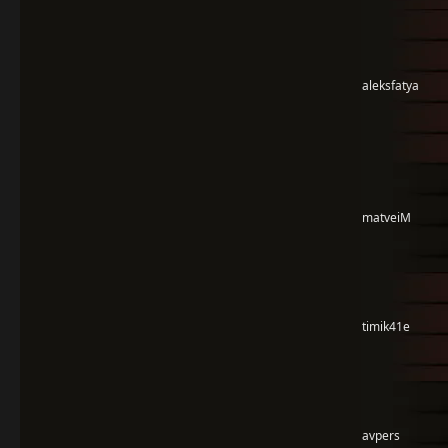
aleksfatya
matveiM
timik41e
avpers