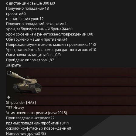
с дистанции свыше 300 м
0
Получено попаданий
18
пробитий
5
не нанёсших урон
12
Получено попаданий осколками
1
Урон, заблокированный бронёй
4460
Урон союзникам (уничтожено/повреждений)
0/0
Обнаружено машин противника
4
Повреждено/уничтожено машин противника
11/8
Урон, нанесённый с помощью данного игрока
410
Очки захвата/защиты базы
0/0
Пройдено километров
1,87
Закрыть
Shipbuilder [HAS]
T57 Heavy
Уничтожен выстрелом (dava2015)
Произведено выстрелов
22
прямых попаданий/пробитий
18/11
осколочно-фугасных повреждений
0
Нанесение урона
3783