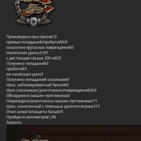
Произведено выстрелов
10
прямых попаданий/пробитий
9/8
осколочно-фугасных повреждений
0
Нанесение урона
3187
с дистанции свыше 300 м
825
Получено попаданий
3
пробитий
3
не нанёсших урон
0
Получено попаданий осколками
0
Урон, заблокированный бронёй
0
Урон союзникам (уничтожено/повреждений)
0/0
Обнаружено машин противника
0
Повреждено/уничтожено машин противника
7/1
Урон, нанесённый с помощью данного игрока
315
Очки захвата/защиты базы
0/0
Пройдено километров
1,96
Закрыть