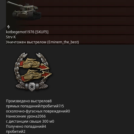
kotbegemot1976 [SKUF5]
Strv K
Уничтожен выстрелом (Eminem_the_best)
Произведено выстрелов
8
прямых попаданий/пробитий
7/5
осколочно-фугасных повреждений
0
Нанесение урона
2066
с дистанции свыше 300 м
0
Получено попаданий
4
пробитий
2