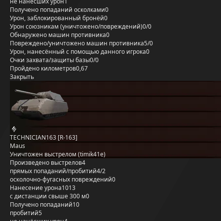
не нанёсших урон
1
Получено попаданий осколками
0
Урон, заблокированный бронёй
0
Урон союзникам (уничтожено/повреждений)
0/0
Обнаружено машин противника
0
Повреждено/уничтожено машин противника
5/0
Урон, нанесённый с помощью данного игрока
0
Очки захвата/защиты базы
0/0
Пройдено километров
0,67
Закрыть
TECHNICIAN163 [R-163]
Maus
Уничтожен выстрелом (timik41e)
Произведено выстрелов
4
прямых попаданий/пробитий
4/2
осколочно-фугасных повреждений
0
Нанесение урона
1013
с дистанции свыше 300 м
0
Получено попаданий
10
пробитий
5