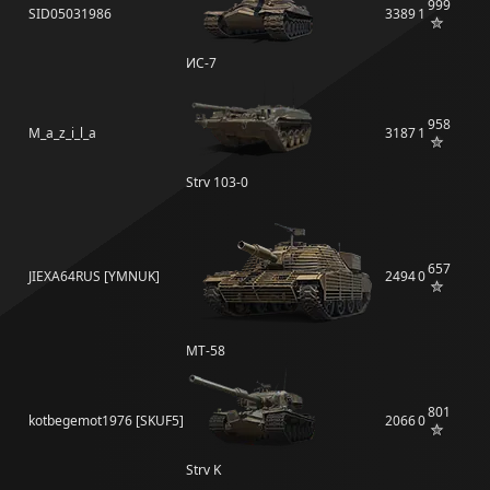
999
SID05031986
3389
1
ИС-7
958
M_a_z_i_l_a
3187
1
Strv 103-0
657
JIEXA64RUS [YMNUK]
2494
0
MT-58
801
kotbegemot1976 [SKUF5]
2066
0
Strv K