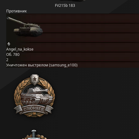
FV215b 183
Противник
Angel_na_kokse
Об. 780
2
Уничтожен выстрелом (samsung_e100)