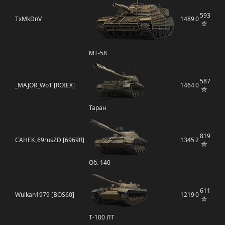
593
TxMkDnV
1489
0
MT-58
587
_MAJOR_WoT [ROIEX]
1464
0
Таран
819
CAHEK_69rusZD [6969R]
1345
2
Об. 140
611
Wulkan1979 [BOS60]
1219
0
Т-100 ЛТ