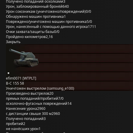
Получено попаданий осколками
3
Урон, заблокированный бронёй
640
Урон союзникам (уничтожено/повреждений)
0/0
Обнаружено машин противника
1
Повреждено/уничтожено машин противника
5/0
Урон, нанесённый с помощью данного игрока
1711
Очки захвата/защиты базы
0/0
Пройдено километров
2,16
Закрыть
efim0071 [WTPLT]
B-C 155 58
Уничтожен выстрелом (samsung_e100)
Произведено выстрелов
20
прямых попаданий/пробитий
7/0
осколочно-фугасных повреждений
14
Нанесение урона
2960
с дистанции свыше 300 м
2960
Получено попаданий
3
пробитий
2
не нанёсших урон
1