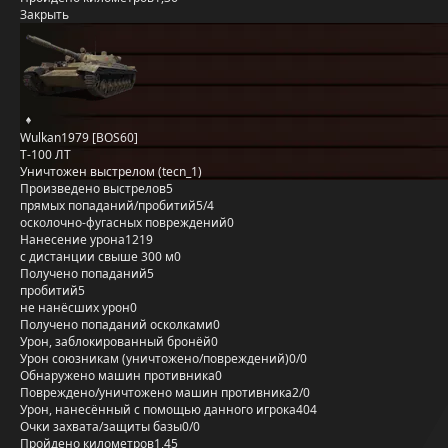
Закрыть
Wulkan1979 [BOS60]
Т-100 ЛТ
Уничтожен выстрелом (tecn_1)
Произведено выстрелов
5
прямых попаданий/пробитий
5/4
осколочно-фугасных повреждений
0
Нанесение урона
1219
с дистанции свыше 300 м
0
Получено попаданий
5
пробитий
5
не нанёсших урон
0
Получено попаданий осколками
0
Урон, заблокированный бронёй
0
Урон союзникам (уничтожено/повреждений)
0/0
Обнаружено машин противника
0
Повреждено/уничтожено машин противника
2/0
Урон, нанесённый с помощью данного игрока
404
Очки захвата/защиты базы
0/0
Пройдено километров
1,45