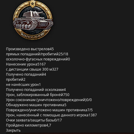
Произведено выстрелов
45
прямых попаданий/пробитий
25/18
осколочно-фугасных повреждений
0
Нанесение урона
5167
с дистанции свыше 300 м
327
Получено попаданий
4
пробитий
2
не нанёсших урон
1
Получено попаданий осколками
4
Урон, заблокированный бронёй
750
Урон союзникам (уничтожено/повреждений)
0/0
Обнаружено машин противника
5
Повреждено/уничтожено машин противника
7/5
Урон, нанесённый с помощью данного игрока
1387
Очки захвата/защиты базы
0/17
Пройдено километров
4,7
Закрыть