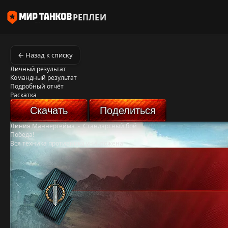
РЕПЛЕИ
← Назад к списку
Личный результат
Командный результат
Подробный отчёт
Раскатка
Скачать
Поделиться
Линия Маннергейма
-
Стандартный бой
Победа!
Вся техника противника уничтожена