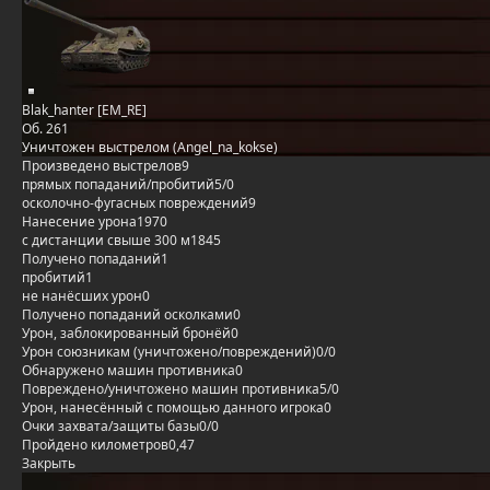
Blak_hanter [EM_RE]
Об. 261
Уничтожен выстрелом (Angel_na_kokse)
Произведено выстрелов
9
прямых попаданий/пробитий
5/0
осколочно-фугасных повреждений
9
Нанесение урона
1970
с дистанции свыше 300 м
1845
Получено попаданий
1
пробитий
1
не нанёсших урон
0
Получено попаданий осколками
0
Урон, заблокированный бронёй
0
Урон союзникам (уничтожено/повреждений)
0/0
Обнаружено машин противника
0
Повреждено/уничтожено машин противника
5/0
Урон, нанесённый с помощью данного игрока
0
Очки захвата/защиты базы
0/0
Пройдено километров
0,47
Закрыть