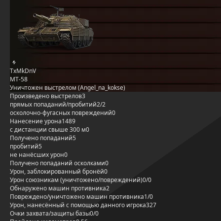
TxMkDnV
MT-58
Уничтожен выстрелом (Angel_na_kokse)
Произведено выстрелов
3
прямых попаданий/пробитий
2/2
осколочно-фугасных повреждений
0
Нанесение урона
1489
с дистанции свыше 300 м
0
Получено попаданий
5
пробитий
5
не нанёсших урон
0
Получено попаданий осколками
0
Урон, заблокированный бронёй
0
Урон союзникам (уничтожено/повреждений)
0/0
Обнаружено машин противника
2
Повреждено/уничтожено машин противника
1/0
Урон, нанесённый с помощью данного игрока
327
Очки захвата/защиты базы
0/0