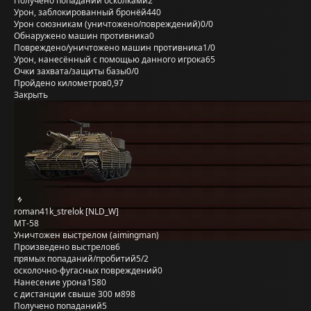
Получено попаданий осколками
2
Урон, заблокированный бронёй
440
Урон союзникам (уничтожено/повреждений)
0/0
Обнаружено машин противника
0
Повреждено/уничтожено машин противника
1/0
Урон, нанесённый с помощью данного игрока
65
Очки захвата/защиты базы
0/0
Пройдено километров
0,97
Закрыть
roman41k_strelok [NLD_W]
MT-58
Уничтожен выстрелом (aimingman)
Произведено выстрелов
6
прямых попаданий/пробитий
5/2
осколочно-фугасных повреждений
0
Нанесение урона
1580
с дистанции свыше 300 м
898
Получено попаданий
5