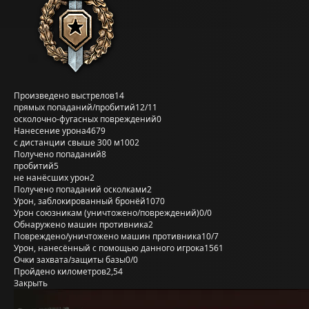
Произведено выстрелов
14
прямых попаданий/пробитий
12/11
осколочно-фугасных повреждений
0
Нанесение урона
4679
с дистанции свыше 300 м
1002
Получено попаданий
8
пробитий
5
не нанёсших урон
2
Получено попаданий осколками
2
Урон, заблокированный бронёй
1070
Урон союзникам (уничтожено/повреждений)
0/0
Обнаружено машин противника
2
Повреждено/уничтожено машин противника
10/7
Урон, нанесённый с помощью данного игрока
1561
Очки захвата/защиты базы
0/0
Пройдено километров
2,54
Закрыть