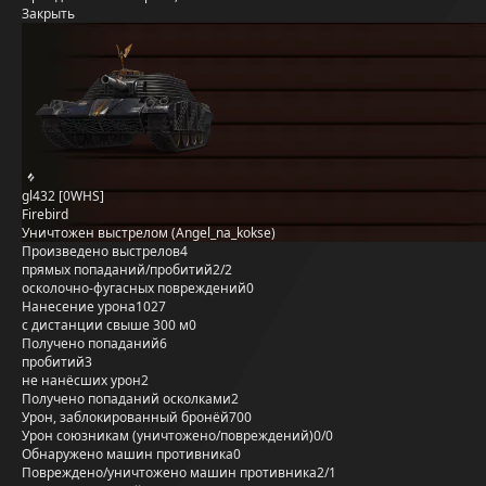
Закрыть
gl432 [0WHS]
Firebird
Уничтожен выстрелом (Angel_na_kokse)
Произведено выстрелов
4
прямых попаданий/пробитий
2/2
осколочно-фугасных повреждений
0
Нанесение урона
1027
с дистанции свыше 300 м
0
Получено попаданий
6
пробитий
3
не нанёсших урон
2
Получено попаданий осколками
2
Урон, заблокированный бронёй
700
Урон союзникам (уничтожено/повреждений)
0/0
Обнаружено машин противника
0
Повреждено/уничтожено машин противника
2/1