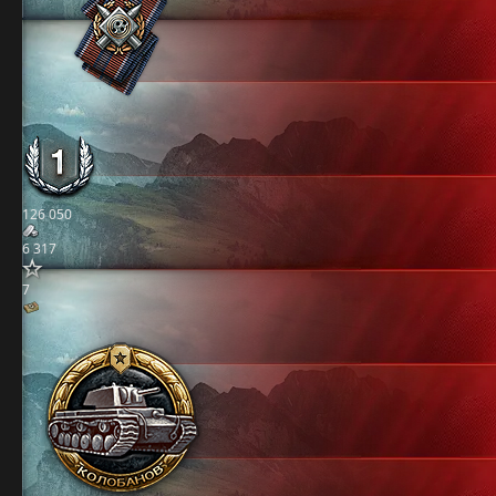
126 050
6 317
7