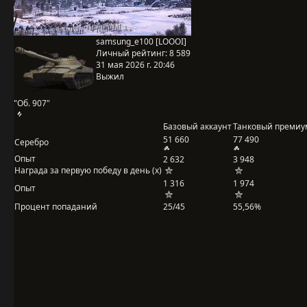
samsung_e100 [LOOOI]
Личный рейтинг:
8 589
31 мая 2026 г. 20:46
Выжил
"Об. 907"
Базовый аккаунт
Танковый премиу
51 660
77 490
Серебро
Опыт
2 632
3 948
Награда за первую победу в день (x)
1 316
1 974
Опыт
Процент попаданий
25/45
55,56%