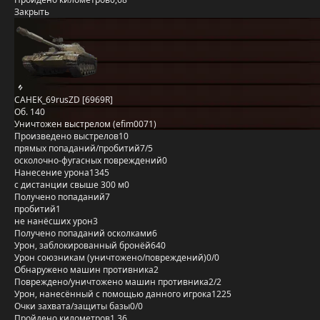
Закрыть
CAHEK_69rusZD [6969R]
Об. 140
Уничтожен выстрелом (efim0071)
Произведено выстрелов
10
прямых попаданий/пробитий
7/5
осколочно-фугасных повреждений
0
Нанесение урона
1345
с дистанции свыше 300 м
0
Получено попаданий
7
пробитий
1
не нанёсших урон
3
Получено попаданий осколками
6
Урон, заблокированный бронёй
640
Урон союзникам (уничтожено/повреждений)
0/0
Обнаружено машин противника
2
Повреждено/уничтожено машин противника
2/2
Урон, нанесённый с помощью данного игрока
1225
Очки захвата/защиты базы
0/0
Пройдено километров
1,36