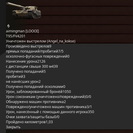
aimingman [LOOOI]
T95/FV4201
Уничтожен выстрелом (Angel_na_kokse)
Произведено выстрелов
9
прямых попаданий/пробитий
7/5
осколочно-фугасных повреждений
0
Нанесение урона
2126
с дистанции свыше 300 м
439
Получено попаданий
5
пробитий
3
не нанёсших урон
2
Получено попаданий осколками
0
Урон, заблокированный бронёй
1050
Урон союзникам (уничтожено/повреждений)
0/0
Обнаружено машин противника
2
Повреждено/уничтожено машин противника
3/1
Урон, нанесённый с помощью данного игрока
350
Очки захвата/защиты базы
0/0
Пройдено километров
1,03
Закрыть