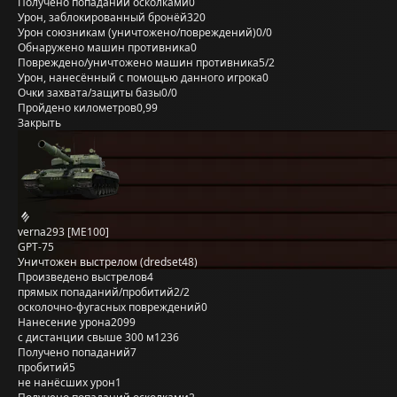
Получено попаданий осколками
0
Урон, заблокированный бронёй
320
Урон союзникам (уничтожено/повреждений)
0/0
Обнаружено машин противника
0
Повреждено/уничтожено машин противника
5/2
Урон, нанесённый с помощью данного игрока
0
Очки захвата/защиты базы
0/0
Пройдено километров
0,99
Закрыть
verna293 [ME100]
GPT-75
Уничтожен выстрелом (dredset48)
Произведено выстрелов
4
прямых попаданий/пробитий
2/2
осколочно-фугасных повреждений
0
Нанесение урона
2099
с дистанции свыше 300 м
1236
Получено попаданий
7
пробитий
5
не нанёсших урон
1