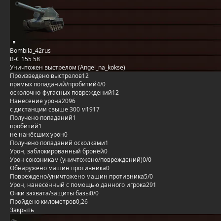
Bombila_42rus
B-C 155 58
Уничтожен выстрелом (Angel_na_kokse)
Произведено выстрелов
12
прямых попаданий/пробитий
4/0
осколочно-фугасных повреждений
12
Нанесение урона
2096
с дистанции свыше 300 м
1917
Получено попаданий
1
пробитий
1
не нанёсших урон
0
Получено попаданий осколками
1
Урон, заблокированный бронёй
0
Урон союзникам (уничтожено/повреждений)
0/0
Обнаружено машин противника
0
Повреждено/уничтожено машин противника
5/0
Урон, нанесённый с помощью данного игрока
291
Очки захвата/защиты базы
0/0
Пройдено километров
0,26
Закрыть