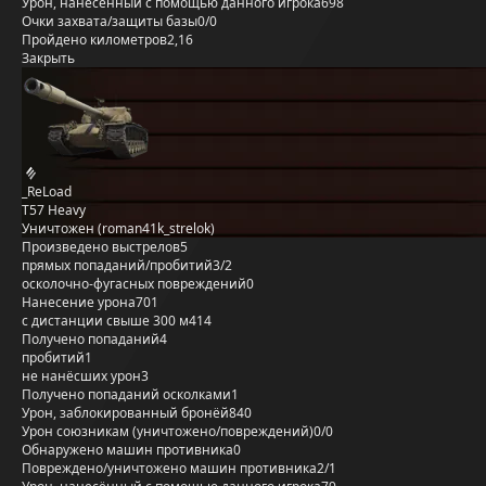
Урон, нанесённый с помощью данного игрока
698
Очки захвата/защиты базы
0/0
Пройдено километров
2,16
Закрыть
_ReLoad
T57 Heavy
Уничтожен (roman41k_strelok)
Произведено выстрелов
5
прямых попаданий/пробитий
3/2
осколочно-фугасных повреждений
0
Нанесение урона
701
с дистанции свыше 300 м
414
Получено попаданий
4
пробитий
1
не нанёсших урон
3
Получено попаданий осколками
1
Урон, заблокированный бронёй
840
Урон союзникам (уничтожено/повреждений)
0/0
Обнаружено машин противника
0
Повреждено/уничтожено машин противника
2/1