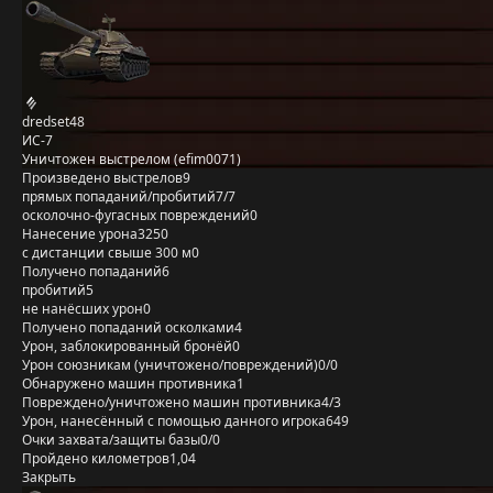
dredset48
ИС-7
Уничтожен выстрелом (efim0071)
Произведено выстрелов
9
прямых попаданий/пробитий
7/7
осколочно-фугасных повреждений
0
Нанесение урона
3250
с дистанции свыше 300 м
0
Получено попаданий
6
пробитий
5
не нанёсших урон
0
Получено попаданий осколками
4
Урон, заблокированный бронёй
0
Урон союзникам (уничтожено/повреждений)
0/0
Обнаружено машин противника
1
Повреждено/уничтожено машин противника
4/3
Урон, нанесённый с помощью данного игрока
649
Очки захвата/защиты базы
0/0
Пройдено километров
1,04
Закрыть