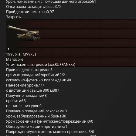
Урон, нанесённый с помощью данного игрока
561
Очки захвата/защиты базы
0/0
Пройдено километров
0,97
Закрыть
1998pila [MVV73]
Manticore
Уничтожен выстрелом (xxxRUSFANxxx)
Произведено выстрелов
5
прямых попаданий/пробитий
3/2
осколочно-фугасных повреждений
0
Нанесение урона
777
с дистанции свыше 300 м
387
Получено попаданий
3
пробитий
3
не нанёсших урон
0
Получено попаданий осколками
0
Урон, заблокированный бронёй
0
Урон союзникам (уничтожено/повреждений)
0/0
Обнаружено машин противника
1
Повреждено/уничтожено машин противника
3/0