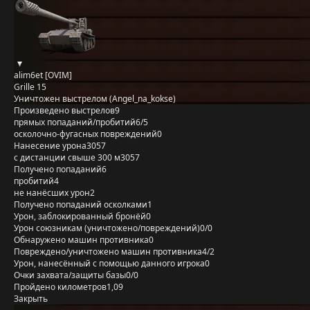
alim6et [OVIM]
Grille 15
Уничтожен выстрелом (Angel_na_kokse)
Произведено выстрелов
9
прямых попаданий/пробитий
6/5
осколочно-фугасных повреждений
0
Нанесение урона
3057
с дистанции свыше 300 м
3057
Получено попаданий
6
пробитий
4
не нанёсших урон
2
Получено попаданий осколками
1
Урон, заблокированный бронёй
0
Урон союзникам (уничтожено/повреждений)
0/0
Обнаружено машин противника
0
Повреждено/уничтожено машин противника
4/2
Урон, нанесённый с помощью данного игрока
0
Очки захвата/защиты базы
0/0
Пройдено километров
1,09
Закрыть