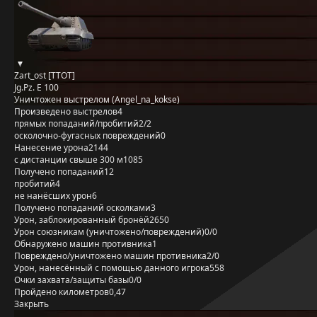
Zart_ost [TTOT]
Jg.Pz. E 100
Уничтожен выстрелом (Angel_na_kokse)
Произведено выстрелов
4
прямых попаданий/пробитий
2/2
осколочно-фугасных повреждений
0
Нанесение урона
2144
с дистанции свыше 300 м
1085
Получено попаданий
12
пробитий
4
не нанёсших урон
6
Получено попаданий осколками
3
Урон, заблокированный бронёй
2650
Урон союзникам (уничтожено/повреждений)
0/0
Обнаружено машин противника
1
Повреждено/уничтожено машин противника
2/0
Урон, нанесённый с помощью данного игрока
558
Очки захвата/защиты базы
0/0
Пройдено километров
0,47
Закрыть