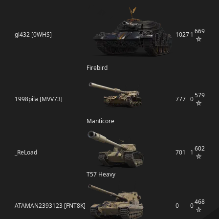
669
gl432 [0WHS]
1027
1
Firebird
579
1998pila [MVV73]
777
0
Manticore
602
_ReLoad
701
1
T57 Heavy
468
ATAMAN2393123 [FNT8K]
0
0