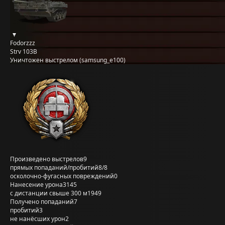
Fodorzzz
Strv 103B
Уничтожен выстрелом (samsung_e100)
Произведено выстрелов
9
прямых попаданий/пробитий
8/8
осколочно-фугасных повреждений
0
Нанесение урона
3145
с дистанции свыше 300 м
1949
Получено попаданий
7
пробитий
3
не нанёсших урон
2