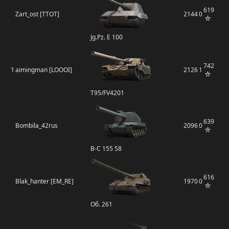
619
Zart_ost [TTOT]
2144
0
Jg.Pz. E 100
742
1
aimingman [LOOOI]
2126
1
T95/FV4201
639
Bombila_42rus
2096
0
B-C 155 58
616
Blak_hanter [EM_RE]
1970
0
Об. 261