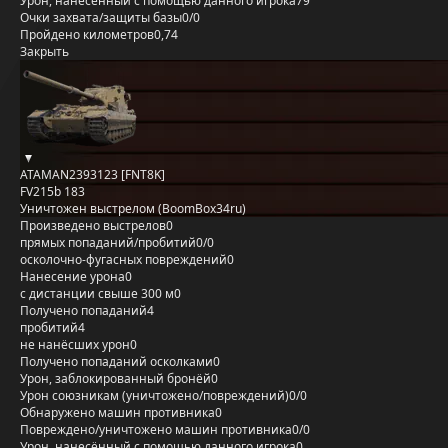
Урон, нанесённый с помощью данного игрока
79
Очки захвата/защиты базы
0/0
Пройдено километров
0,74
Закрыть
ATAMAN2393123 [FNT8K]
FV215b 183
Уничтожен выстрелом (BoomBox34ru)
Произведено выстрелов
0
прямых попаданий/пробитий
0/0
осколочно-фугасных повреждений
0
Нанесение урона
0
с дистанции свыше 300 м
0
Получено попаданий
4
пробитий
4
не нанёсших урон
0
Получено попаданий осколками
0
Урон, заблокированный бронёй
0
Урон союзникам (уничтожено/повреждений)
0/0
Обнаружено машин противника
0
Повреждено/уничтожено машин противника
0/0
Урон, нанесённый с помощью данного игрока
0