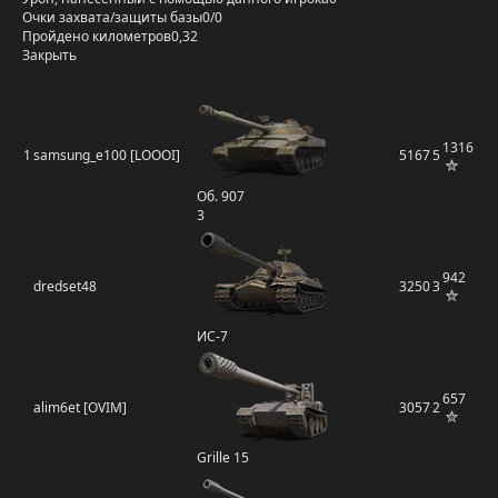
Очки захвата/защиты базы
0/0
Пройдено километров
0,32
Закрыть
1316
1
samsung_e100 [LOOOI]
5167
5
Об. 907
3
942
dredset48
3250
3
ИС-7
657
alim6et [OVIM]
3057
2
Grille 15