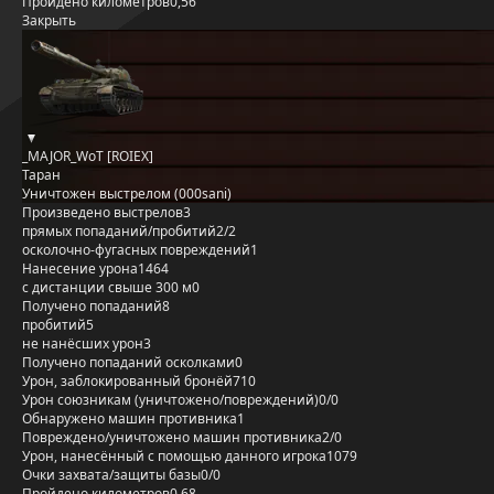
Пройдено километров
0,56
Закрыть
_MAJOR_WoT [ROIEX]
Таран
Уничтожен выстрелом (000sani)
Произведено выстрелов
3
прямых попаданий/пробитий
2/2
осколочно-фугасных повреждений
1
Нанесение урона
1464
с дистанции свыше 300 м
0
Получено попаданий
8
пробитий
5
не нанёсших урон
3
Получено попаданий осколками
0
Урон, заблокированный бронёй
710
Урон союзникам (уничтожено/повреждений)
0/0
Обнаружено машин противника
1
Повреждено/уничтожено машин противника
2/0
Урон, нанесённый с помощью данного игрока
1079
Очки захвата/защиты базы
0/0
Пройдено километров
0,68