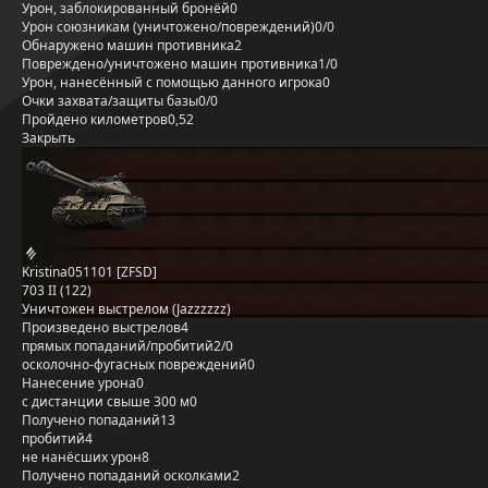
Урон, заблокированный бронёй
0
Урон союзникам (уничтожено/повреждений)
0/0
Обнаружено машин противника
2
Повреждено/уничтожено машин противника
1/0
Урон, нанесённый с помощью данного игрока
0
Очки захвата/защиты базы
0/0
Пройдено километров
0,52
Закрыть
Kristina051101 [ZFSD]
703 II (122)
Уничтожен выстрелом (Jazzzzzz)
Произведено выстрелов
4
прямых попаданий/пробитий
2/0
осколочно-фугасных повреждений
0
Нанесение урона
0
с дистанции свыше 300 м
0
Получено попаданий
13
пробитий
4
не нанёсших урон
8
Получено попаданий осколками
2