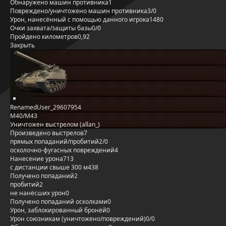
Обнаружено машин противника
1
Повреждено/уничтожено машин противника
3/0
Урон, нанесённый с помощью данного игрока
1480
Очки захвата/защиты базы
0/0
Пройдено километров
0,92
Закрыть
RenamedUser_29607954
M40/M43
Уничтожен выстрелом (allan_)
Произведено выстрелов
7
прямых попаданий/пробитий
2/0
осколочно-фугасных повреждений
4
Нанесение урона
713
с дистанции свыше 300 м
438
Получено попаданий
2
пробитий
2
не нанёсших урон
0
Получено попаданий осколками
0
Урон, заблокированный бронёй
0
Урон союзникам (уничтожено/повреждений)
0/0