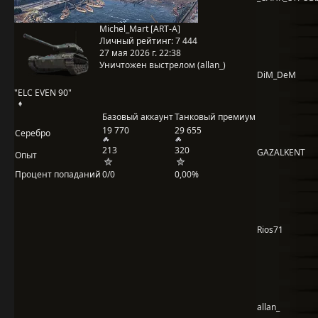
Michel_Mart [ART-A]
Личный рейтинг:
7 444
27 мая 2026 г. 22:38
Уничтожен выстрелом (allan_)
DiM_DeM
"ELC EVEN 90"
Базовый аккаунт
Танковый премиум
19 770
29 655
Серебро
213
320
GAZALKENT
Опыт
Процент попаданий
0/0
0,00%
Rios71
allan_