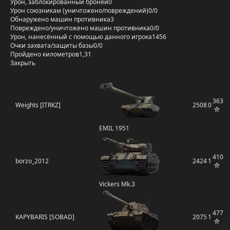
Урон, заблокированный бронёй
0
Урон союзникам (уничтожено/повреждений)
0/0
Обнаружено машин противника
3
Повреждено/уничтожено машин противника
0/0
Урон, нанесённый с помощью данного игрока
1456
Очки захвата/защиты базы
0/0
Пройдено километров
1,31
Закрыть
363
Weights [ITRKZ]
2508
0
EMIL 1951
410
borzo_2012
2424
1
Vickers Mk.3
477
KAPYBARIS [SOBAD]
2075
1