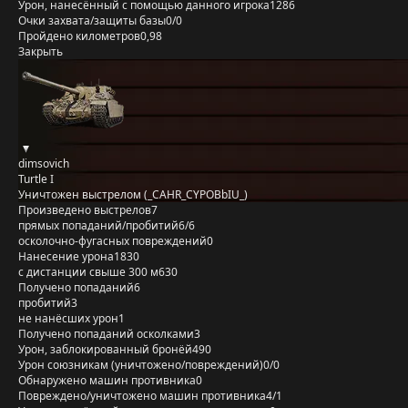
Урон, нанесённый с помощью данного игрока
1286
Очки захвата/защиты базы
0/0
Пройдено километров
0,98
Закрыть
dimsovich
Turtle I
Уничтожен выстрелом (_CAHR_CYPOBbIU_)
Произведено выстрелов
7
прямых попаданий/пробитий
6/6
осколочно-фугасных повреждений
0
Нанесение урона
1830
с дистанции свыше 300 м
630
Получено попаданий
6
пробитий
3
не нанёсших урон
1
Получено попаданий осколками
3
Урон, заблокированный бронёй
490
Урон союзникам (уничтожено/повреждений)
0/0
Обнаружено машин противника
0
Повреждено/уничтожено машин противника
4/1