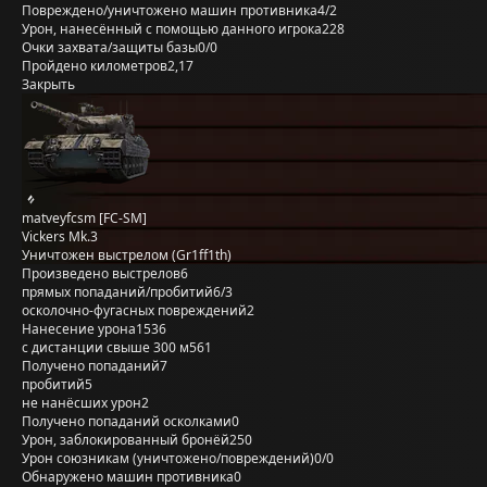
Повреждено/уничтожено машин противника
4/2
Урон, нанесённый с помощью данного игрока
228
Очки захвата/защиты базы
0/0
Пройдено километров
2,17
Закрыть
matveyfcsm [FC-SM]
Vickers Mk.3
Уничтожен выстрелом (Gr1ff1th)
Произведено выстрелов
6
прямых попаданий/пробитий
6/3
осколочно-фугасных повреждений
2
Нанесение урона
1536
с дистанции свыше 300 м
561
Получено попаданий
7
пробитий
5
не нанёсших урон
2
Получено попаданий осколками
0
Урон, заблокированный бронёй
250
Урон союзникам (уничтожено/повреждений)
0/0
Обнаружено машин противника
0