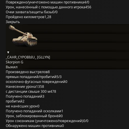
Повреждено/уничтожено машин противника
4/0
Урон, нанесённый с помощью данного игрока
456
Очки захвата/защиты базы
0/0
Пройдено километров
1,28
Закрыть
_CAHR_CYPOBbIU_ [GLLYN]
Skorpion G
Выжил
Произведено выстрелов
8
прямых попаданий/пробитий
5/3
осколочно-фугасных повреждений
0
Нанесение урона
1358
с дистанции свыше 300 м
478
Получено попаданий
3
пробитий
2
не нанёсших урон
0
Получено попаданий осколками
1
Урон, заблокированный бронёй
0
Урон союзникам (уничтожено/повреждений)
0/0
Обнаружено машин противника
0