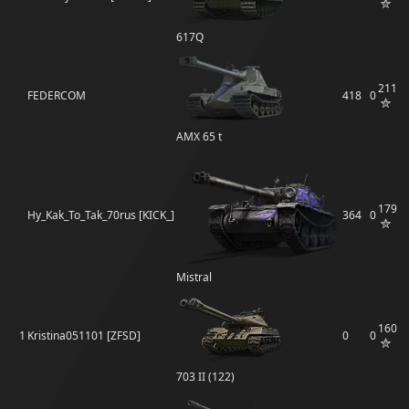
617Q
211
FEDERCOM
418
0
AMX 65 t
179
Hy_Kak_To_Tak_70rus [KICK_]
364
0
Mistral
160
1
Kristina051101 [ZFSD]
0
0
703 II (122)