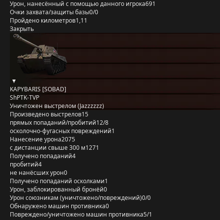
Урон, нанесённый с помощью данного игрока
691
Очки захвата/защиты базы
0/0
Пройдено километров
1,11
Закрыть
KAPYBARIS [SOBAD]
ShPTK-TVP
Уничтожен выстрелом (Jazzzzzz)
Произведено выстрелов
15
прямых попаданий/пробитий
12/8
осколочно-фугасных повреждений
1
Нанесение урона
2075
с дистанции свыше 300 м
1271
Получено попаданий
4
пробитий
4
не нанёсших урон
0
Получено попаданий осколками
1
Урон, заблокированный бронёй
0
Урон союзникам (уничтожено/повреждений)
0/0
Обнаружено машин противника
0
Повреждено/уничтожено машин противника
5/1