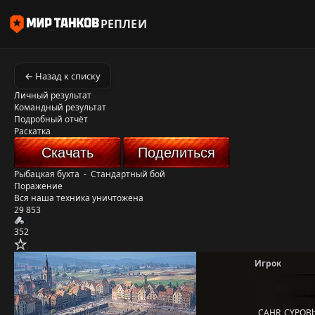
РЕПЛЕИ
← Назад к списку
Личный результат
Командный результат
Подробный отчёт
Раскатка
Скачать
Поделиться
Рыбацкая бухта
-
Стандартный бой
Поражение
Вся наша техника уничтожена
29 853
352
Игрок
_CAHR_CYPOBb