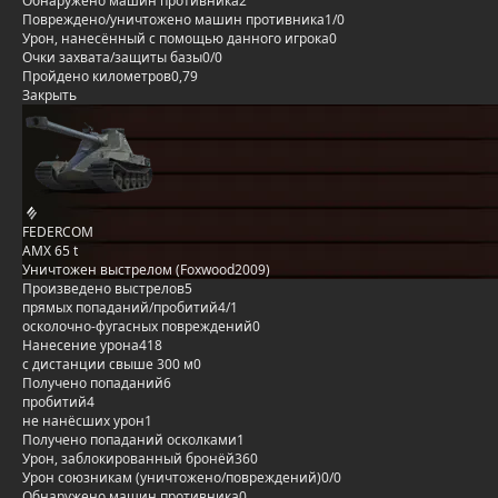
Обнаружено машин противника
2
Повреждено/уничтожено машин противника
1/0
Урон, нанесённый с помощью данного игрока
0
Очки захвата/защиты базы
0/0
Пройдено километров
0,79
Закрыть
FEDERCOM
AMX 65 t
Уничтожен выстрелом (Foxwood2009)
Произведено выстрелов
5
прямых попаданий/пробитий
4/1
осколочно-фугасных повреждений
0
Нанесение урона
418
с дистанции свыше 300 м
0
Получено попаданий
6
пробитий
4
не нанёсших урон
1
Получено попаданий осколками
1
Урон, заблокированный бронёй
360
Урон союзникам (уничтожено/повреждений)
0/0
Обнаружено машин противника
0