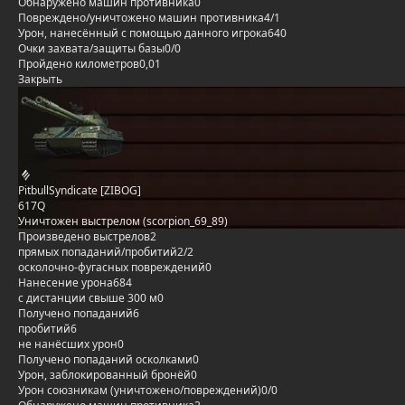
Обнаружено машин противника
0
Повреждено/уничтожено машин противника
4/1
Урон, нанесённый с помощью данного игрока
640
Очки захвата/защиты базы
0/0
Пройдено километров
0,01
Закрыть
PitbullSyndicate [ZIBOG]
617Q
Уничтожен выстрелом (scorpion_69_89)
Произведено выстрелов
2
прямых попаданий/пробитий
2/2
осколочно-фугасных повреждений
0
Нанесение урона
684
с дистанции свыше 300 м
0
Получено попаданий
6
пробитий
6
не нанёсших урон
0
Получено попаданий осколками
0
Урон, заблокированный бронёй
0
Урон союзникам (уничтожено/повреждений)
0/0