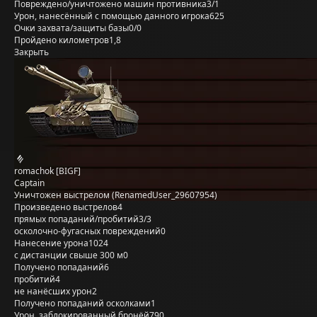
Повреждено/уничтожено машин противника
3/1
Урон, нанесённый с помощью данного игрока
625
Очки захвата/защиты базы
0/0
Пройдено километров
1,8
Закрыть
romachok [BIGF]
Captain
Уничтожен выстрелом (RenamedUser_29607954)
Произведено выстрелов
4
прямых попаданий/пробитий
3/3
осколочно-фугасных повреждений
0
Нанесение урона
1024
с дистанции свыше 300 м
0
Получено попаданий
6
пробитий
4
не нанёсших урон
2
Получено попаданий осколками
1
Урон, заблокированный бронёй
790