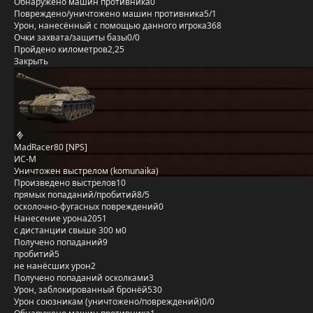
Обнаружено машин противника
0
Повреждено/уничтожено машин противника
5/1
Урон, нанесённый с помощью данного игрока
368
Очки захвата/защиты базы
0/0
Пройдено километров
2,25
Закрыть
MadRacer80 [NPS]
ИС-М
Уничтожен выстрелом (komunaika)
Произведено выстрелов
10
прямых попаданий/пробитий
8/5
осколочно-фугасных повреждений
0
Нанесение урона
2051
с дистанции свыше 300 м
0
Получено попаданий
9
пробитий
5
не нанёсших урон
2
Получено попаданий осколками
3
Урон, заблокированный бронёй
530
Урон союзникам (уничтожено/повреждений)
0/0