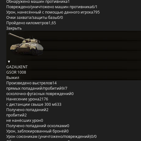
Обнаружено машин противника
1
Повреждено/уничтожено машин противника
6/1
Урон, нанесённый с помощью данного игрока
795
Очки захвата/защиты базы
0/0
Пройдено километров
1,65
Закрыть
GAZALKENT
GSOR 1008
Выжил
Произведено выстрелов
14
прямых попаданий/пробитий
9/7
осколочно-фугасных повреждений
0
Нанесение урона
2176
с дистанции свыше 300 м
633
Получено попаданий
2
пробитий
2
не нанёсших урон
0
Получено попаданий осколками
0
Урон, заблокированный бронёй
0
Урон союзникам (уничтожено/повреждений)
0/0