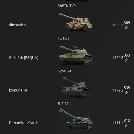
ShPTK-TVP
369
dimsovich
1830
1
Turtle I
353
Gr1ff1th [PSQUA]
1420
2
Type 59
535
komunaika
1179
2
B-C 12 t
313
DimanStopKran1
1111
1