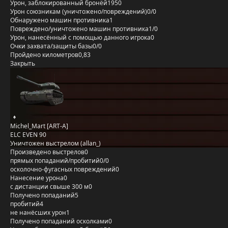
Урон, заблокированный бронёй
1950
Урон союзникам (уничтожено/повреждений)
0/0
Обнаружено машин противника
1
Повреждено/уничтожено машин противника
1/0
Урон, нанесённый с помощью данного игрока
0
Очки захвата/защиты базы
0/0
Пройдено километров
0,83
Закрыть
Michel_Mart [ART-A]
ELC EVEN 90
Уничтожен выстрелом (allan_)
Произведено выстрелов
0
прямых попаданий/пробитий
0/0
осколочно-фугасных повреждений
0
Нанесение урона
0
с дистанции свыше 300 м
0
Получено попаданий
5
пробитий
4
не нанёсших урон
1
Получено попаданий осколками
0