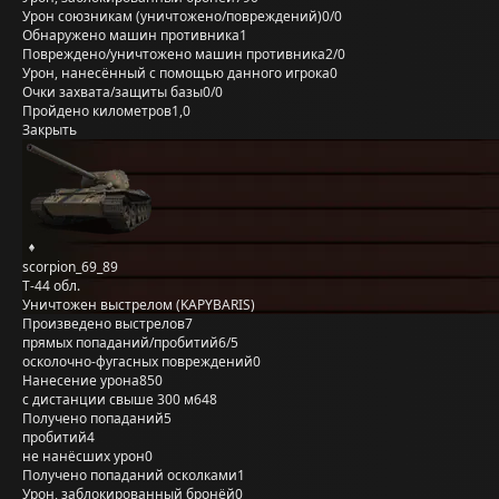
Урон союзникам (уничтожено/повреждений)
0/0
Обнаружено машин противника
1
Повреждено/уничтожено машин противника
2/0
Урон, нанесённый с помощью данного игрока
0
Очки захвата/защиты базы
0/0
Пройдено километров
1,0
Закрыть
scorpion_69_89
Т-44 обл.
Уничтожен выстрелом (KAPYBARIS)
Произведено выстрелов
7
прямых попаданий/пробитий
6/5
осколочно-фугасных повреждений
0
Нанесение урона
850
с дистанции свыше 300 м
648
Получено попаданий
5
пробитий
4
не нанёсших урон
0
Получено попаданий осколками
1
Урон, заблокированный бронёй
0