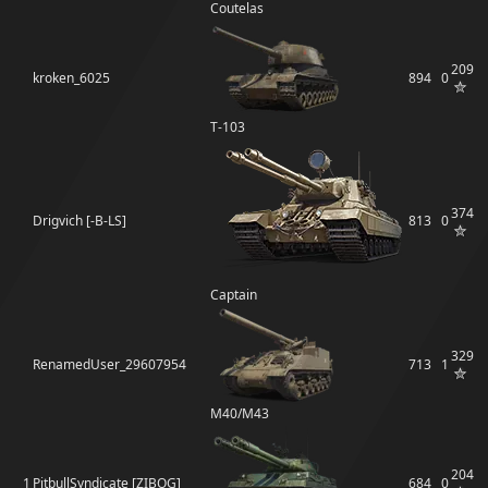
Coutelas
209
kroken_6025
894
0
Т-103
374
Drigvich [-B-LS]
813
0
Captain
329
RenamedUser_29607954
713
1
M40/M43
204
1
PitbullSyndicate [ZIBOG]
684
0