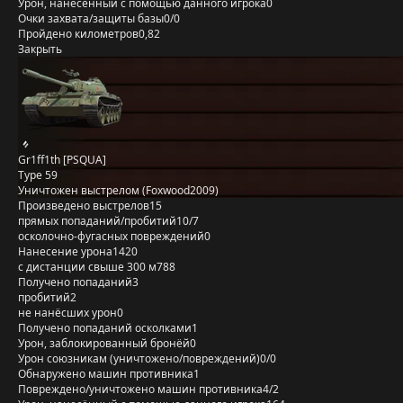
Урон, нанесённый с помощью данного игрока
0
Очки захвата/защиты базы
0/0
Пройдено километров
0,82
Закрыть
Gr1ff1th [PSQUA]
Type 59
Уничтожен выстрелом (Foxwood2009)
Произведено выстрелов
15
прямых попаданий/пробитий
10/7
осколочно-фугасных повреждений
0
Нанесение урона
1420
с дистанции свыше 300 м
788
Получено попаданий
3
пробитий
2
не нанёсших урон
0
Получено попаданий осколками
1
Урон, заблокированный бронёй
0
Урон союзникам (уничтожено/повреждений)
0/0
Обнаружено машин противника
1
Повреждено/уничтожено машин противника
4/2