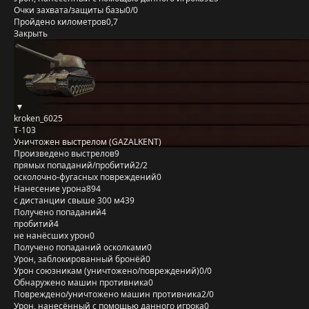
Очки захвата/защиты базы
0/0
Пройдено километров
0,7
Закрыть
kroken_6025
Т-103
Уничтожен выстрелом (GAZALKENT)
Произведено выстрелов
9
прямых попаданий/пробитий
2/2
осколочно-фугасных повреждений
0
Нанесение урона
894
с дистанции свыше 300 м
439
Получено попаданий
4
пробитий
4
не нанёсших урон
0
Получено попаданий осколками
0
Урон, заблокированный бронёй
0
Урон союзникам (уничтожено/повреждений)
0/0
Обнаружено машин противника
0
Повреждено/уничтожено машин противника
2/0
Урон, нанесённый с помощью данного игрока
0