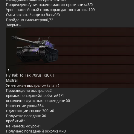
Повреждено/уничтожено машин противника
3/0
Урон, нанесённый с помощью данного игрока
109
Очки захвата/защиты базы
0/0
Пройдено километров
0,72
Закрыть
Hy_Kak_To_Tak_70rus [KICK_]
Mistral
Уничтожен выстрелом (allan_)
Произведено выстрелов
2
прямых попаданий/пробитий
1/1
осколочно-фугасных повреждений
0
Нанесение урона
364
с дистанции свыше 300 м
0
Получено попаданий
6
пробитий
5
не нанёсших урон
1
Получено попаданий осколками
0