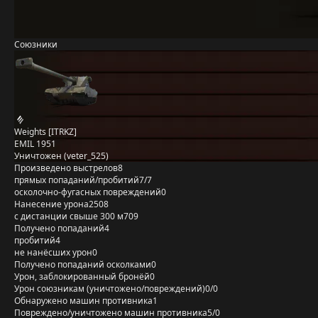
Союзники
Weights [ITRKZ]
EMIL 1951
Уничтожен (veter_525)
Произведено выстрелов
8
прямых попаданий/пробитий
7/7
осколочно-фугасных повреждений
0
Нанесение урона
2508
с дистанции свыше 300 м
709
Получено попаданий
4
пробитий
4
не нанёсших урон
0
Получено попаданий осколками
0
Урон, заблокированный бронёй
0
Урон союзникам (уничтожено/повреждений)
0/0
Обнаружено машин противника
1
Повреждено/уничтожено машин противника
5/0