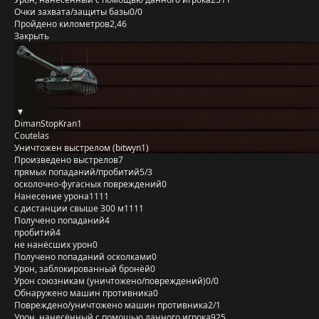
Очки захвата/защиты базы
0/0
Пройдено километров
2,46
Закрыть
DimanStopKran1
Coutelas
Уничтожен выстрелом (bitwyn1)
Произведено выстрелов
7
прямых попаданий/пробитий
5/3
осколочно-фугасных повреждений
0
Нанесение урона
1111
с дистанции свыше 300 м
1111
Получено попаданий
4
пробитий
4
не нанёсших урон
0
Получено попаданий осколками
0
Урон, заблокированный бронёй
0
Урон союзникам (уничтожено/повреждений)
0/0
Обнаружено машин противника
0
Повреждено/уничтожено машин противника
2/1
Урон, нанесённый с помощью данного игрока
925