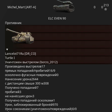
213
Michel_Mart [ART-A]
0
0
ELC EVEN 90
Противник
Lancelot71Ru [DR_CO]
Turtle I
Уничтожен выстрелом (borzo_2012)
Произведено выстрелов
17
прямых попаданий/пробитий
16/9
осколочно-фугасных повреждений
0
Нанесение урона
2644
с дистанции свыше 300 м
308
Получено попаданий
7
пробитий
3
не нанёсших урон
3
Получено попаданий осколками
1
Урон, заблокированный бронёй
970
Урон союзникам (уничтожено/повреждений)
0/0