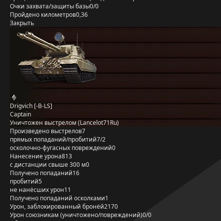
Очки захвата/защиты базы
0/0
Пройдено километров
0,36
Закрыть
Drigvich [-B-LS]
Captain
Уничтожен выстрелом (Lancelot71Ru)
Произведено выстрелов
7
прямых попаданий/пробитий
7/2
осколочно-фугасных повреждений
0
Нанесение урона
813
с дистанции свыше 300 м
0
Получено попаданий
16
пробитий
5
не нанёсших урон
11
Получено попаданий осколками
1
Урон, заблокированный бронёй
2170
Урон союзникам (уничтожено/повреждений)
0/0