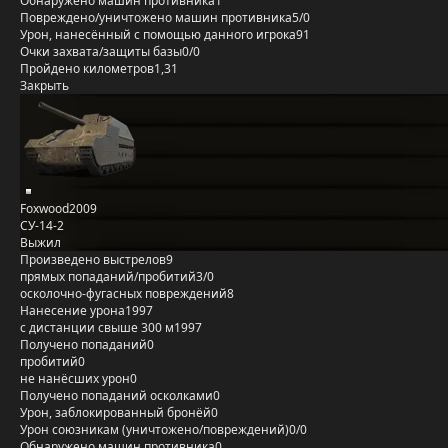
Обнаружено машин противника
1
Повреждено/уничтожено машин противника
5/0
Урон, нанесённый с помощью данного игрока
91
Очки захвата/защиты базы
0/0
Пройдено километров
1,31
Закрыть
Foxwood2009
СУ-14-2
Выжил
Произведено выстрелов
9
прямых попаданий/пробитий
3/0
осколочно-фугасных повреждений
8
Нанесение урона
1997
с дистанции свыше 300 м
1997
Получено попаданий
0
пробитий
0
не нанёсших урон
0
Получено попаданий осколками
0
Урон, заблокированный бронёй
0
Урон союзникам (уничтожено/повреждений)
0/0
Обнаружено машин противника
0