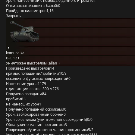
Урон, нанесённый с помощью данного игрока
164
Очки захвата/защиты базы
0/0
Пройдено километров
1,16
Закрыть
komunaika
B-C 12 t
Уничтожен выстрелом (allan_)
Произведено выстрелов
14
прямых попаданий/пробитий
10/8
осколочно-фугасных повреждений
0
Нанесение урона
1179
с дистанции свыше 300 м
276
Получено попаданий
4
пробитий
3
не нанёсших урон
1
Получено попаданий осколками
0
Урон, заблокированный бронёй
0
Урон союзникам (уничтожено/повреждений)
0/0
Обнаружено машин противника
3
Повреждено/уничтожено машин противника
5/2
Урон, нанесённый с помощью данного игрока
2511