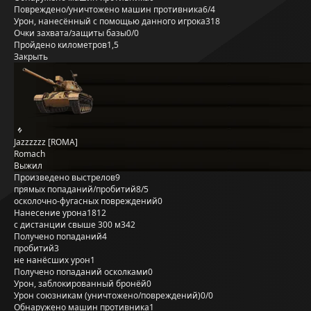
Повреждено/уничтожено машин противника
6/4
Урон, нанесённый с помощью данного игрока
318
Очки захвата/защиты базы
0/0
Пройдено километров
1,5
Закрыть
Jazzzzzz [ROMA]
Romach
Выжил
Произведено выстрелов
9
прямых попаданий/пробитий
8/5
осколочно-фугасных повреждений
0
Нанесение урона
1812
с дистанции свыше 300 м
342
Получено попаданий
4
пробитий
3
не нанёсших урон
1
Получено попаданий осколками
0
Урон, заблокированный бронёй
0
Урон союзникам (уничтожено/повреждений)
0/0
Обнаружено машин противника
1