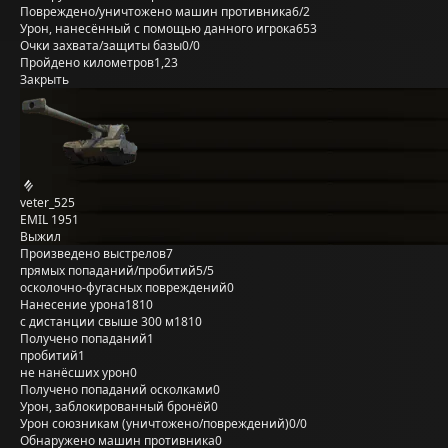
Повреждено/уничтожено машин противника
6/2
Урон, нанесённый с помощью данного игрока
653
Очки захвата/защиты базы
0/0
Пройдено километров
1,23
Закрыть
veter_525
EMIL 1951
Выжил
Произведено выстрелов
7
прямых попаданий/пробитий
5/5
осколочно-фугасных повреждений
0
Нанесение урона
1810
с дистанции свыше 300 м
1810
Получено попаданий
1
пробитий
1
не нанёсших урон
0
Получено попаданий осколками
0
Урон, заблокированный бронёй
0
Урон союзникам (уничтожено/повреждений)
0/0
Обнаружено машин противника
0