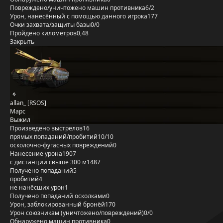
Повреждено/уничтожено машин противника
6/2
Урон, нанесённый с помощью данного игрока
177
Очки захвата/защиты базы
0/0
Пройдено километров
0,48
Закрыть
allan_ [RSOS]
Марс
Выжил
Произведено выстрелов
16
прямых попаданий/пробитий
10/10
осколочно-фугасных повреждений
0
Нанесение урона
1907
с дистанции свыше 300 м
1487
Получено попаданий
5
пробитий
4
не нанёсших урон
1
Получено попаданий осколками
0
Урон, заблокированный бронёй
170
Урон союзникам (уничтожено/повреждений)
0/0
Обнаружено машин противника
0