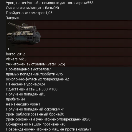
Урон, нанесённый с помощью данного игрока
558
Очки захвата/защиты базы
0/0
Пройдено километров
1,05
Закрыть
borzo_2012
Vickers Mk.3
Уничтожен выстрелом (veter_525)
Произведено выстрелов
7
прямых попаданий/пробитий
7/5
осколочно-фугасных повреждений
2
Нанесение урона
2424
с дистанции свыше 300 м
100
Получено попаданий
5
пробитий
4
не нанёсших урон
1
Получено попаданий осколками
1
Урон, заблокированный бронёй
0
Урон союзникам (уничтожено/повреждений)
0/0
Обнаружено машин противника
0
Повреждено/уничтожено машин противника
6/1