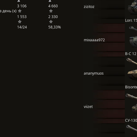
3 106
4 660
zizitoz
 день (x)
1 553
2 330
Lorr. 1
14/24
58,33%
mixaaaa972
B-C 12 
ananymuos
Bisont
viizet
СУ-13