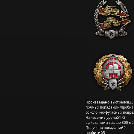
Произведено выстрелов
23
прямых попаданий/пробит
осколочно-фугасных повр
Нанесение урона
5173
с дистанции свыше 300 м
2
Получено попаданий
9
пробитий
5