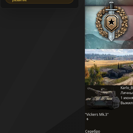
Karlo_B
Личны
1 июня 
Выжил
"Vickers Mk.3"
Серебро