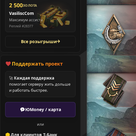
2 500
ЗОЛОТА
VasiliscCom
Максимум ассиста
Реплей #28377
Все розыгрыши
Поддержать проект
🚀
Каждая поддержка
помогает серверу жить дольше
и работать быстрее.
ЮMoney / карта
или
Для клиентов Т-Банк