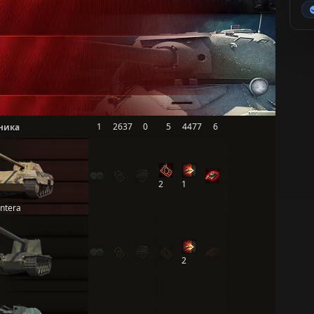
1
2637
0
5
4477
6
ника
2
1
antera
2