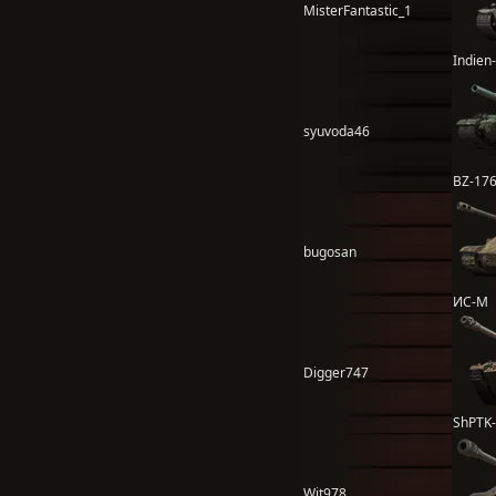
MisterFantastic_1
Indien-
syuvoda46
BZ-17
bugosan
ИС-М
Digger747
ShPTK
Wit978