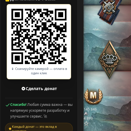
📱 Сканируйте камерой — оплата в
один клик
Сделать донат
Спасибо!
Любая сумма важна — вы
145 846
напрямую ускоряете разработку и
улучшаете сервис. 🚀
4 893
Каждый донат — это вклад в
развитие