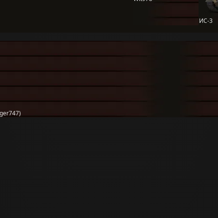
ИС-3
ger747)