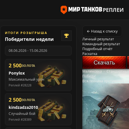
РЕПЛЕИ
← Назад к списку
ИТОГИ РОЗЫГРЫША
Победители недели
Личный результат
Командный результат
Подробный отчёт
08.06.2026 - 15.06.2026
Раскатка
Скачать
2 500
ЗОЛОТА
Малиновка
-
Стандартный
Ponylox
Победа!
Максимальный урон
Вся техника противника у
Реплей #28228
2 500
ЗОЛОТА
kindzadza2010
Случайный бой
Реплей #28389