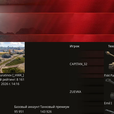
Игрок
Тех
CAPITAN_32
uratinov [_HWK_]
P.44 P
й рейтинг:
8 161
2026 г. 14:16
ZUEVKA
Emil I
Базовый аккаунт
Танковый премиум
95 951
143 926