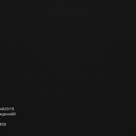
ий
20/18
еждений
0
858