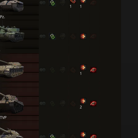
1
1
Pz.
6
1
2
-TVP