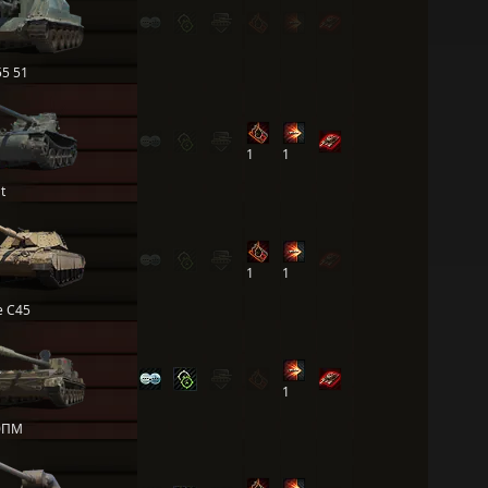
55 51
1
1
t
1
1
e C45
1
0ПМ