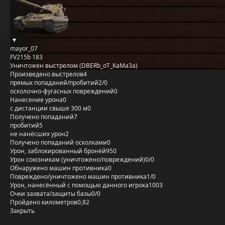
mayor_07
FV215b 183
Уничтожен выстрелом (DBERb_oT_KaMa3a)
Произведено выстрелов
4
прямых попаданий/пробитий
2/0
осколочно-фугасных повреждений
0
Нанесение урона
0
с дистанции свыше 300 м
0
Получено попаданий
7
пробитий
5
не нанёсших урон
2
Получено попаданий осколками
0
Урон, заблокированный бронёй
950
Урон союзникам (уничтожено/повреждений)
0/0
Обнаружено машин противника
0
Повреждено/уничтожено машин противника
1/0
Урон, нанесённый с помощью данного игрока
1003
Очки захвата/защиты базы
0/0
Пройдено километров
0,82
Закрыть