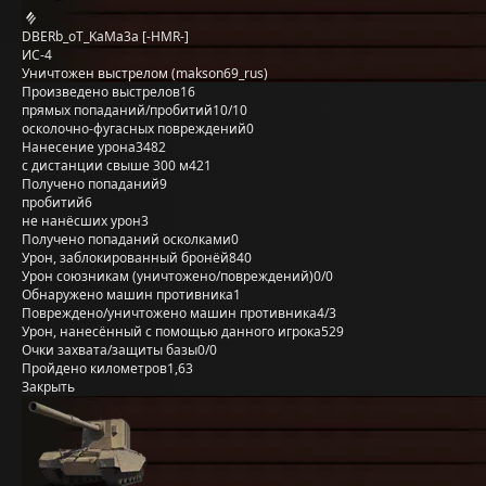
DBERb_oT_KaMa3a [-HMR-]
ИС-4
Уничтожен выстрелом (makson69_rus)
Произведено выстрелов
16
прямых попаданий/пробитий
10/10
осколочно-фугасных повреждений
0
Нанесение урона
3482
с дистанции свыше 300 м
421
Получено попаданий
9
пробитий
6
не нанёсших урон
3
Получено попаданий осколками
0
Урон, заблокированный бронёй
840
Урон союзникам (уничтожено/повреждений)
0/0
Обнаружено машин противника
1
Повреждено/уничтожено машин противника
4/3
Урон, нанесённый с помощью данного игрока
529
Очки захвата/защиты базы
0/0
Пройдено километров
1,63
Закрыть