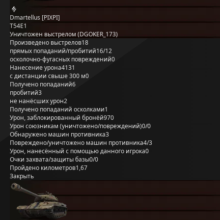
Dmartellus [PIXPI]
T54E1
Уничтожен выстрелом (DGOKER_173)
Произведено выстрелов
18
прямых попаданий/пробитий
16/12
осколочно-фугасных повреждений
0
Нанесение урона
4131
с дистанции свыше 300 м
0
Получено попаданий
6
пробитий
3
не нанёсших урон
2
Получено попаданий осколками
1
Урон, заблокированный бронёй
970
Урон союзникам (уничтожено/повреждений)
0/0
Обнаружено машин противника
3
Повреждено/уничтожено машин противника
4/3
Урон, нанесённый с помощью данного игрока
0
Очки захвата/защиты базы
0/0
Пройдено километров
1,67
Закрыть