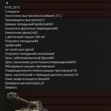
k105_2015
Conqueror
Уничтожен выстрелом (Goodween_57_)
Произведено выстрелов
15
прямых попаданий/пробитий
9/6
осколочно-фугасных повреждений
0
Нанесение урона
2462
с дистанции свыше 300 м
0
Получено попаданий
4
пробитий
4
не нанёсших урон
0
Получено попаданий осколками
0
Урон, заблокированный бронёй
0
Урон союзникам (уничтожено/повреждений)
0/0
Обнаружено машин противника
2
Повреждено/уничтожено машин противника
7/0
Урон, нанесённый с помощью данного игрока
125
Очки захвата/защиты базы
0/0
Пройдено километров
2,25
Закрыть