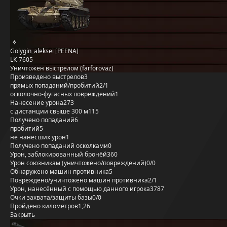
Golygin_aleksei [PEENA]
LK-7605
Уничтожен выстрелом (farforovaz)
Произведено выстрелов
3
прямых попаданий/пробитий
2/1
осколочно-фугасных повреждений
1
Нанесение урона
273
с дистанции свыше 300 м
115
Получено попаданий
6
пробитий
5
не нанёсших урон
1
Получено попаданий осколками
0
Урон, заблокированный бронёй
360
Урон союзникам (уничтожено/повреждений)
0/0
Обнаружено машин противника
5
Повреждено/уничтожено машин противника
2/1
Урон, нанесённый с помощью данного игрока
3787
Очки захвата/защиты базы
0/0
Пройдено километров
1,26
Закрыть