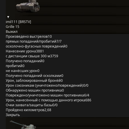
imil111 [BRSTV]
Grille 15
Выжил
Произведено выстрелов
10
прямых попаданий/пробитий
7/7
осколочно-фугасных повреждений
0
Нанесение урона
3881
с дистанции свыше 300 м
3759
Получено попаданий
0
пробитий
0
не нанёсших урон
0
Получено попаданий осколками
0
Урон, заблокированный бронёй
0
Урон союзникам (уничтожено/повреждений)
0/0
Обнаружено машин противника
0
Повреждено/уничтожено машин противника
6/4
Урон, нанесённый с помощью данного игрока
686
Очки захвата/защиты базы
0/0
Пройдено километров
2,68
Закрыть