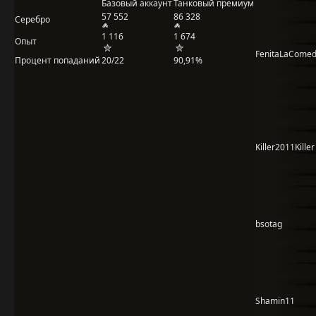
Базовый аккаунт
Танковый премиум
57 552
86 328
Серебро
1 116
1 674
Опыт
FenitaLaComed
Процент попаданий
20/22
90,91%
Killer2011Killer
bsotag
Shamin11