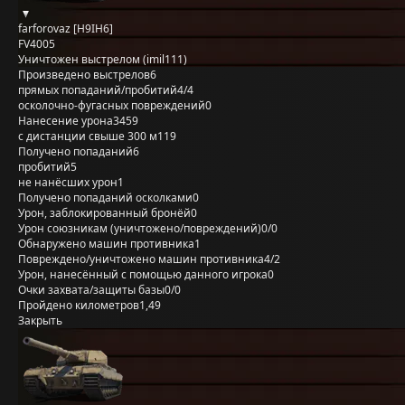
farforovaz [H9IH6]
FV4005
Уничтожен выстрелом (imil111)
Произведено выстрелов
6
прямых попаданий/пробитий
4/4
осколочно-фугасных повреждений
0
Нанесение урона
3459
с дистанции свыше 300 м
119
Получено попаданий
6
пробитий
5
не нанёсших урон
1
Получено попаданий осколками
0
Урон, заблокированный бронёй
0
Урон союзникам (уничтожено/повреждений)
0/0
Обнаружено машин противника
1
Повреждено/уничтожено машин противника
4/2
Урон, нанесённый с помощью данного игрока
0
Очки захвата/защиты базы
0/0
Пройдено километров
1,49
Закрыть