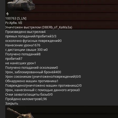
100763 [S_LN]
Pz.Kpfw. VII
Уничтожен выстрелом (DBERb_oT_KaMa3a)
Произведено выстрелов
4
прямых попаданий/пробитий
3/3
осколочно-фугасных повреждений
0
Нанесение урона
1676
с дистанции свыше 300 м
0
Получено попаданий
8
пробитий
7
не нанёсших урон
1
Получено попаданий осколками
0
Урон, заблокированный бронёй
400
Урон союзникам (уничтожено/повреждений)
0/0
Обнаружено машин противника
1
Повреждено/уничтожено машин противника
2/0
Урон, нанесённый с помощью данного игрока
0
Очки захвата/защиты базы
0/0
Пройдено километров
0,96
Закрыть