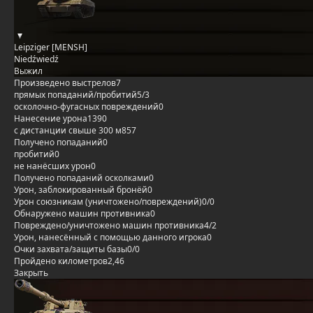
Leipziger [MENSH]
Niedźwiedź
Выжил
Произведено выстрелов
7
прямых попаданий/пробитий
5/3
осколочно-фугасных повреждений
0
Нанесение урона
1390
с дистанции свыше 300 м
857
Получено попаданий
0
пробитий
0
не нанёсших урон
0
Получено попаданий осколками
0
Урон, заблокированный бронёй
0
Урон союзникам (уничтожено/повреждений)
0/0
Обнаружено машин противника
0
Повреждено/уничтожено машин противника
4/2
Урон, нанесённый с помощью данного игрока
0
Очки захвата/защиты базы
0/0
Пройдено километров
2,46
Закрыть