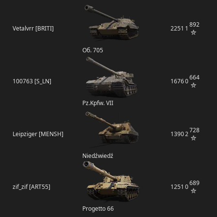
892
Vetalvrr [BRITI]
2251
1
Об. 705
664
100763 [S_LN]
1676
0
Pz.Kpfw. VII
728
Leipziger [MENSH]
1390
2
Niedźwiedź
689
zif_zif [ART55]
1251
0
Progetto 66