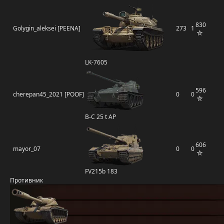
830
Golygin_aleksei [PEENA]
273
1
LK-7605
596
cherepan45_2021 [POOF]
0
0
B-C 25 t AP
606
mayor_07
0
0
FV215b 183
Противник