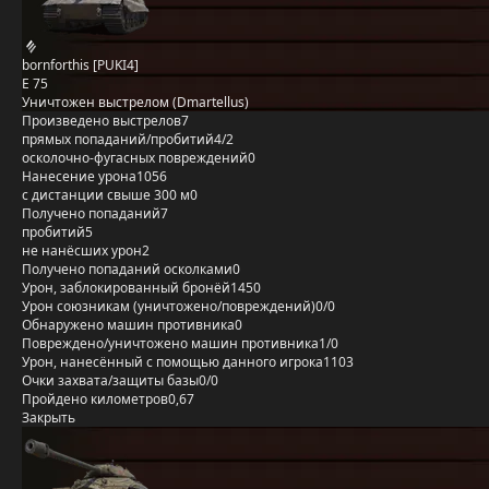
bornforthis [PUKI4]
E 75
Уничтожен выстрелом (Dmartellus)
Произведено выстрелов
7
прямых попаданий/пробитий
4/2
осколочно-фугасных повреждений
0
Нанесение урона
1056
с дистанции свыше 300 м
0
Получено попаданий
7
пробитий
5
не нанёсших урон
2
Получено попаданий осколками
0
Урон, заблокированный бронёй
1450
Урон союзникам (уничтожено/повреждений)
0/0
Обнаружено машин противника
0
Повреждено/уничтожено машин противника
1/0
Урон, нанесённый с помощью данного игрока
1103
Очки захвата/защиты базы
0/0
Пройдено километров
0,67
Закрыть