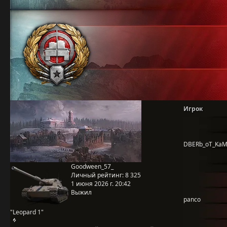
Игрок
DBERb_oT_Ka
Goodween_57_
Личный рейтинг:
8 325
1 июня 2026 г. 20:42
Выжил
panco
"Leopard 1"