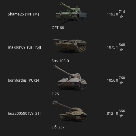
714
Shama25 [1NTIM]
1193
0
GPT-68
648
makson69_rus [PSJ]
1075
1
Strv 103-0
760
bornforthis [PUKI4]
1056
0
E 75
666
lexs200580 [VS_31]
812
0
Об. 257