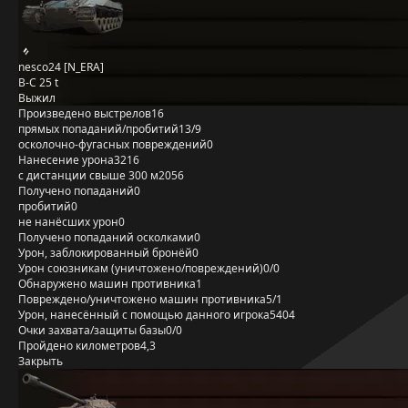
nesco24 [N_ERA]
B-C 25 t
Выжил
Произведено выстрелов
16
прямых попаданий/пробитий
13/9
осколочно-фугасных повреждений
0
Нанесение урона
3216
с дистанции свыше 300 м
2056
Получено попаданий
0
пробитий
0
не нанёсших урон
0
Получено попаданий осколками
0
Урон, заблокированный бронёй
0
Урон союзникам (уничтожено/повреждений)
0/0
Обнаружено машин противника
1
Повреждено/уничтожено машин противника
5/1
Урон, нанесённый с помощью данного игрока
5404
Очки захвата/защиты базы
0/0
Пройдено километров
4,3
Закрыть