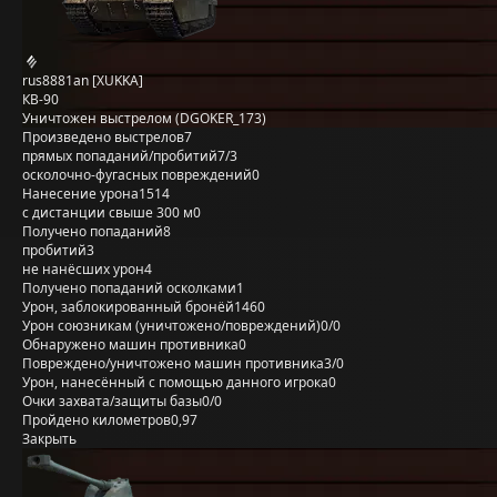
rus8881an [XUKKA]
КВ-90
Уничтожен выстрелом (DGOKER_173)
Произведено выстрелов
7
прямых попаданий/пробитий
7/3
осколочно-фугасных повреждений
0
Нанесение урона
1514
с дистанции свыше 300 м
0
Получено попаданий
8
пробитий
3
не нанёсших урон
4
Получено попаданий осколками
1
Урон, заблокированный бронёй
1460
Урон союзникам (уничтожено/повреждений)
0/0
Обнаружено машин противника
0
Повреждено/уничтожено машин противника
3/0
Урон, нанесённый с помощью данного игрока
0
Очки захвата/защиты базы
0/0
Пройдено километров
0,97
Закрыть