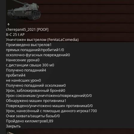
cherepan45_2021 [POOF]
B-C 25 t AP
Уничтожен выстрелом (FenitaLaComedia)
Произведено выстрелов
1
прямых попаданий/пробитий
1/0
осколочно-фугасных повреждений
0
Нанесение урона
0
с дистанции свыше 300 м
0
Получено попаданий
4
пробитий
4
не нанёсших урон
0
Получено попаданий осколками
0
Урон, заблокированный бронёй
0
Урон союзникам (уничтожено/повреждений)
0/0
Обнаружено машин противника
1
Повреждено/уничтожено машин противника
0/0
Урон, нанесённый с помощью данного игрока
1700
Очки захвата/защиты базы
0/0
Пройдено километров
0,89
Закрыть