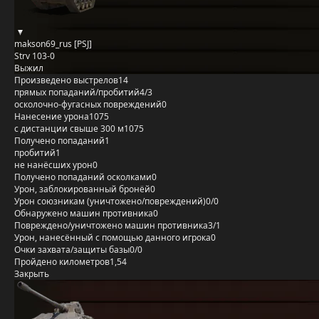
makson69_rus [PSJ]
Strv 103-0
Выжил
Произведено выстрелов
14
прямых попаданий/пробитий
4/3
осколочно-фугасных повреждений
0
Нанесение урона
1075
с дистанции свыше 300 м
1075
Получено попаданий
1
пробитий
1
не нанёсших урон
0
Получено попаданий осколками
0
Урон, заблокированный бронёй
0
Урон союзникам (уничтожено/повреждений)
0/0
Обнаружено машин противника
0
Повреждено/уничтожено машин противника
3/1
Урон, нанесённый с помощью данного игрока
0
Очки захвата/защиты базы
0/0
Пройдено километров
1,54
Закрыть