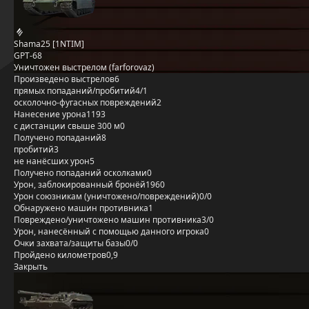
Shama25 [1NTIM]
GPT-68
Уничтожен выстрелом (farforovaz)
Произведено выстрелов
6
прямых попаданий/пробитий
4/1
осколочно-фугасных повреждений
2
Нанесение урона
1193
с дистанции свыше 300 м
0
Получено попаданий
8
пробитий
3
не нанёсших урон
5
Получено попаданий осколками
0
Урон, заблокированный бронёй
1960
Урон союзникам (уничтожено/повреждений)
0/0
Обнаружено машин противника
1
Повреждено/уничтожено машин противника
3/0
Урон, нанесённый с помощью данного игрока
0
Очки захвата/защиты базы
0/0
Пройдено километров
0,9
Закрыть