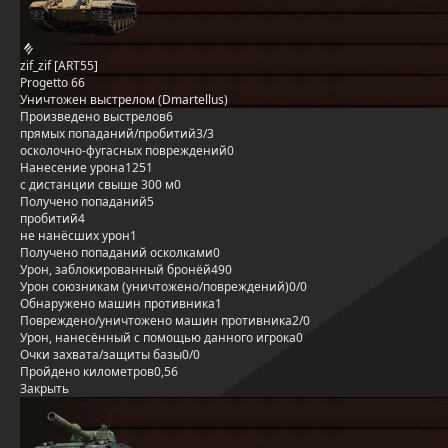
zif_zif [ART55]
Progetto 66
Уничтожен выстрелом (Dmartellus)
Произведено выстрелов
6
прямых попаданий/пробитий
3/3
осколочно-фугасных повреждений
0
Нанесение урона
1251
с дистанции свыше 300 м
0
Получено попаданий
5
пробитий
4
не нанёсших урон
1
Получено попаданий осколками
0
Урон, заблокированный бронёй
490
Урон союзникам (уничтожено/повреждений)
0/0
Обнаружено машин противника
1
Повреждено/уничтожено машин противника
2/0
Урон, нанесённый с помощью данного игрока
0
Очки захвата/защиты базы
0/0
Пройдено километров
0,56
Закрыть