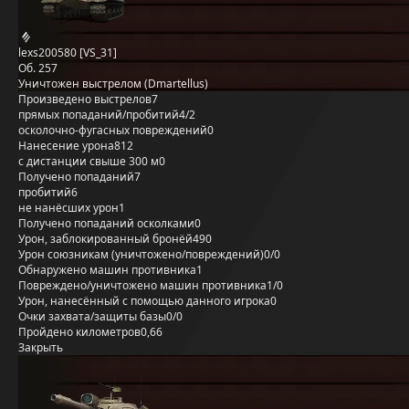
lexs200580 [VS_31]
Об. 257
Уничтожен выстрелом (Dmartellus)
Произведено выстрелов
7
прямых попаданий/пробитий
4/2
осколочно-фугасных повреждений
0
Нанесение урона
812
с дистанции свыше 300 м
0
Получено попаданий
7
пробитий
6
не нанёсших урон
1
Получено попаданий осколками
0
Урон, заблокированный бронёй
490
Урон союзникам (уничтожено/повреждений)
0/0
Обнаружено машин противника
1
Повреждено/уничтожено машин противника
1/0
Урон, нанесённый с помощью данного игрока
0
Очки захвата/защиты базы
0/0
Пройдено километров
0,66
Закрыть