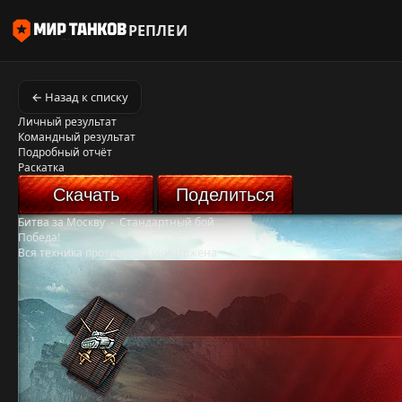
РЕПЛЕИ
← Назад к списку
Личный результат
Командный результат
Подробный отчёт
Раскатка
Скачать
Поделиться
Битва за Москву
-
Стандартный бой
Победа!
Вся техника противника уничтожена