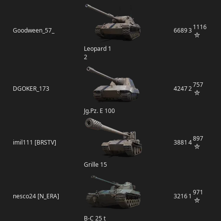
1116
Goodween_57_
6689
3
Leopard 1
2
757
DGOKER_173
4247
2
Jg.Pz. E 100
897
imil111 [BRSTV]
3881
4
Grille 15
971
nesco24 [N_ERA]
3216
1
B-C 25 t