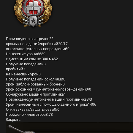
Произведено выстрелов
22
прямых попаданий/пробитий
20/17
осколочно-фугасных повреждений
0
Нанесение урона
6689
с дистанции свыше 300 м
4521
Получено попаданий
3
пробитий
3
не нанёсших урон
0
Получено попаданий осколками
0
Урон, заблокированный бронёй
0
Урон союзникам (уничтожено/повреждений)
0/0
Обнаружено машин противника
1
Повреждено/уничтожено машин противника
8/3
Урон, нанесённый с помощью данного игрока
1406
Очки захвата/защиты базы
0/0
Пройдено километров
3,78
Закрыть