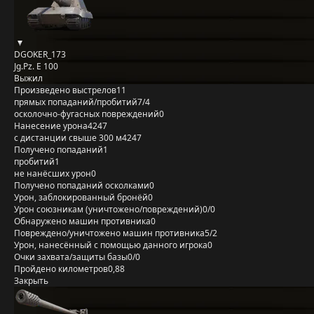
DGOKER_173
Jg.Pz. E 100
Выжил
Произведено выстрелов
11
прямых попаданий/пробитий
7/4
осколочно-фугасных повреждений
0
Нанесение урона
4247
с дистанции свыше 300 м
4247
Получено попаданий
1
пробитий
1
не нанёсших урон
0
Получено попаданий осколками
0
Урон, заблокированный бронёй
0
Урон союзникам (уничтожено/повреждений)
0/0
Обнаружено машин противника
0
Повреждено/уничтожено машин противника
5/2
Урон, нанесённый с помощью данного игрока
0
Очки захвата/защиты базы
0/0
Пройдено километров
0,88
Закрыть