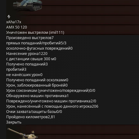
xAha17x
AMX 50 120
Уничтожен выстрелом (imil111)
Произведено выстрелов
7
прямых попаданий/пробитий
5/3
осколочно-фугасных повреждений
0
Нанесение урона
1220
с дистанции свыше 300 м
0
Получено попаданий
3
пробитий
3
не нанёсших урон
0
Получено попаданий осколками
0
Урон, заблокированный бронёй
0
Урон союзникам (уничтожено/повреждений)
0/0
Обнаружено машин противника
1
Повреждено/уничтожено машин противника
2/0
Урон, нанесённый с помощью данного игрока
206
Очки захвата/защиты базы
0/0
Пройдено километров
2,81
Закрыть