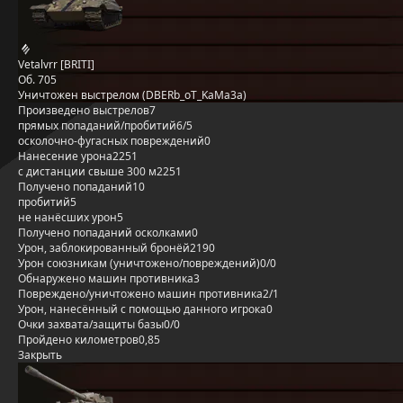
Vetalvrr [BRITI]
Об. 705
Уничтожен выстрелом (DBERb_oT_KaMa3a)
Произведено выстрелов
7
прямых попаданий/пробитий
6/5
осколочно-фугасных повреждений
0
Нанесение урона
2251
с дистанции свыше 300 м
2251
Получено попаданий
10
пробитий
5
не нанёсших урон
5
Получено попаданий осколками
0
Урон, заблокированный бронёй
2190
Урон союзникам (уничтожено/повреждений)
0/0
Обнаружено машин противника
3
Повреждено/уничтожено машин противника
2/1
Урон, нанесённый с помощью данного игрока
0
Очки захвата/защиты базы
0/0
Пройдено километров
0,85
Закрыть