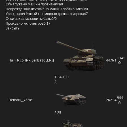
Обнаружено машин противника
0
Повреждено/уничтожено машин противника
0/0
Урон, нанесённый с помощью данного игрока
47
Очки захвата/защиты базы
0/0
Пройдено километров
0,17
Закрыть
1341
HaTTNJIbHNk_SerBa [0LENI]
4476
1
Т-34-100
2
944
DemoN__76rus
2621
4
E 25