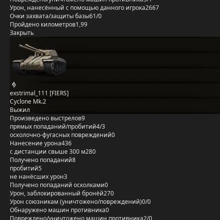
Урон, нанесённый с помощью данного игрока
2667
Очки захвата/защиты базы
61/0
Пройдено километров
1,99
Закрыть
exstrimal_111 [FIERS]
Cyclone Mk.2
Выжил
Произведено выстрелов
9
прямых попаданий/пробитий
4/3
осколочно-фугасных повреждений
0
Нанесение урона
436
с дистанции свыше 300 м
280
Получено попаданий
8
пробитий
5
не нанёсших урон
3
Получено попаданий осколками
0
Урон, заблокированный бронёй
270
Урон союзникам (уничтожено/повреждений)
0/0
Обнаружено машин противника
0
Повреждено/уничтожено машин противника
2/0