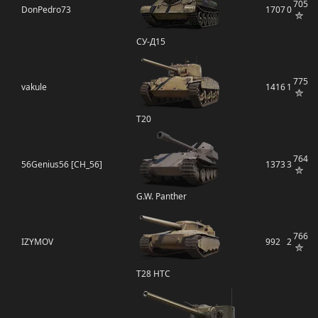
705
DonPedro73
1707
0
СУ-Д15
775
vakule
1416
1
T20
764
56Genius56 [CH_56]
1373
3
G.W. Panther
766
IZYMOV
992
2
T28 HTC