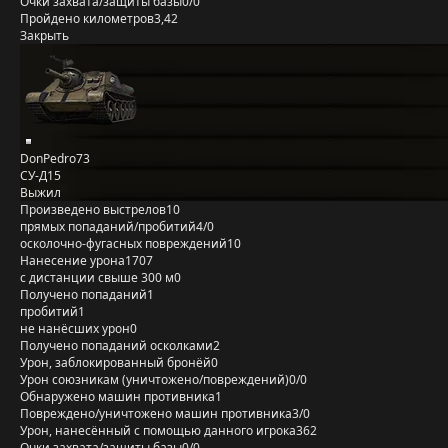
Очки захвата/защиты базы
0/0
Пройдено километров
3,42
Закрыть
DonPedro73
СУ-Д15
Выжил
Произведено выстрелов
10
прямых попаданий/пробитий
4/0
осколочно-фугасных повреждений
10
Нанесение урона
1707
с дистанции свыше 300 м
0
Получено попаданий
1
пробитий
1
не нанёсших урон
0
Получено попаданий осколками
2
Урон, заблокированный бронёй
0
Урон союзникам (уничтожено/повреждений)
0/0
Обнаружено машин противника
1
Повреждено/уничтожено машин противника
3/0
Урон, нанесённый с помощью данного игрока
362
Очки захвата/защиты базы
0/0