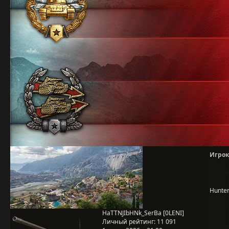
Игрок
Hunte
HaTTNJIbHNk_SerBa [0LENI]
Личный рейтинг:
11 091