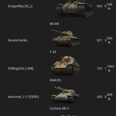
546
Dragonflay [KI_L]
943
0
КВ-4Ф
830
Yeromchenko
921
3
Т-43
1093
FORDgt505 [-39R]
797
1
M4A3FL
409
exstrimal_111 [FIERS]
436
0
Cyclone Mk.2