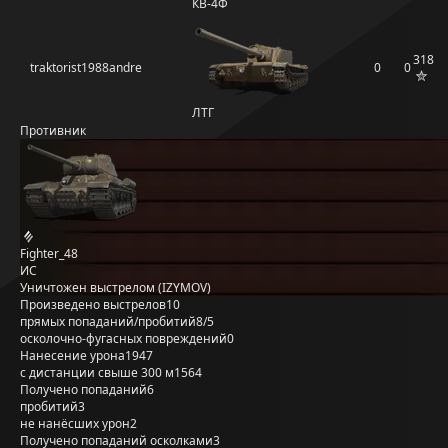
КВ-4Ф
318
traktorist1988andre
0
0
ЛТГ
Противник
Fighter_48
ИС
Уничтожен выстрелом (IZYMOV)
Произведено выстрелов
10
прямых попаданий/пробитий
8/5
осколочно-фугасных повреждений
0
Нанесение урона
1947
с дистанции свыше 300 м
1564
Получено попаданий
6
пробитий
3
не нанёсших урон
2
Получено попаданий осколками
3