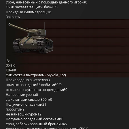
Урон, нанесённый с помощью данного игрока
0
Очки захвата/защиты базы
0/0
Пройдено километров
0,18
Закрыть
dolzig
КВ-4Ф
Уничтожен выстрелом (Mykola_Kot)
Произведено выстрелов
3
прямых попаданий/пробитий
0/0
осколочно-фугасных повреждений
0
Нанесение урона
0
с дистанции свыше 300 м
0
Получено попаданий
21
пробитий
9
не нанёсших урон
12
Получено попаданий осколками
0
Урон, заблокированный бронёй
945
Урон союзникам (уничтожено/повреждений)
0/0