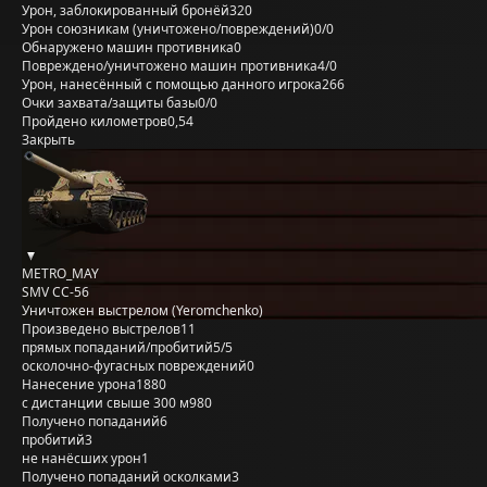
Урон, заблокированный бронёй
320
Урон союзникам (уничтожено/повреждений)
0/0
Обнаружено машин противника
0
Повреждено/уничтожено машин противника
4/0
Урон, нанесённый с помощью данного игрока
266
Очки захвата/защиты базы
0/0
Пройдено километров
0,54
Закрыть
METRO_MAY
SMV CC-56
Уничтожен выстрелом (Yeromchenko)
Произведено выстрелов
11
прямых попаданий/пробитий
5/5
осколочно-фугасных повреждений
0
Нанесение урона
1880
с дистанции свыше 300 м
980
Получено попаданий
6
пробитий
3
не нанёсших урон
1
Получено попаданий осколками
3