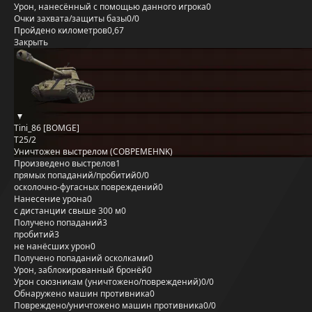
Урон, нанесённый с помощью данного игрока
0
Очки захвата/защиты базы
0/0
Пройдено километров
0,67
Закрыть
Tini_86 [BOMGE]
T25/2
Уничтожен выстрелом (COBPEMEHNK)
Произведено выстрелов
1
прямых попаданий/пробитий
0/0
осколочно-фугасных повреждений
0
Нанесение урона
0
с дистанции свыше 300 м
0
Получено попаданий
3
пробитий
3
не нанёсших урон
0
Получено попаданий осколками
0
Урон, заблокированный бронёй
0
Урон союзникам (уничтожено/повреждений)
0/0
Обнаружено машин противника
0
Повреждено/уничтожено машин противника
0/0