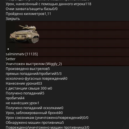
Урон, нанесённый с помощью данного игрока
118
Очки захвата/защиты базы
0/0
Пройдено километров
1,11
Закрыть
salminmatv [11135]
Setter
Уничтожен выстрелом (Wiggly_2)
Произведено выстрелов
5
прямых попаданий/пробитий
5/3
осколочно-фугасных повреждений
0
Нанесение урона
403
с дистанции свыше 300 м
0
Получено попаданий
5
пробитий
4
не нанёсших урон
1
Получено попаданий осколками
0
Урон, заблокированный бронёй
0
Урон союзникам (уничтожено/повреждений)
0/0
Обнаружено машин противника
5
Повреждено/уничтожено машин противника
3/0