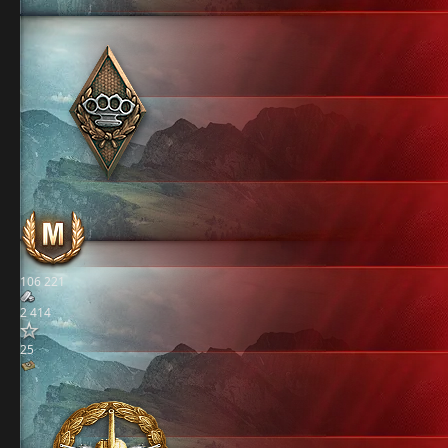
106 221
2 414
25