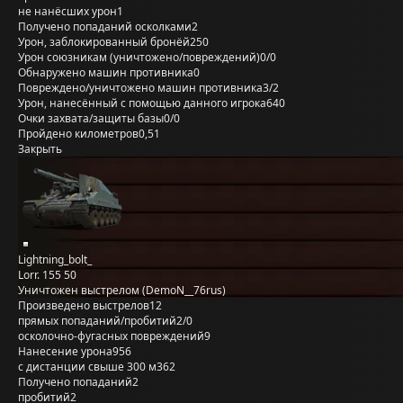
не нанёсших урон
1
Получено попаданий осколками
2
Урон, заблокированный бронёй
250
Урон союзникам (уничтожено/повреждений)
0/0
Обнаружено машин противника
0
Повреждено/уничтожено машин противника
3/2
Урон, нанесённый с помощью данного игрока
640
Очки захвата/защиты базы
0/0
Пройдено километров
0,51
Закрыть
Lightning_bolt_
Lorr. 155 50
Уничтожен выстрелом (DemoN__76rus)
Произведено выстрелов
12
прямых попаданий/пробитий
2/0
осколочно-фугасных повреждений
9
Нанесение урона
956
с дистанции свыше 300 м
362
Получено попаданий
2
пробитий
2