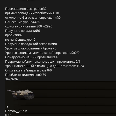
Произведено выстрелов
32
прямых попаданий/пробитий
21/18
осколочно-фугасных повреждений
0
Нанесение урона
4476
с дистанции свыше 300 м
2990
Получено попаданий
6
пробитий
6
не нанёсших урон
0
Получено попаданий осколками
0
Урон, заблокированный бронёй
0
Урон союзникам (уничтожено/повреждений)
0/0
Обнаружено машин противника
4
Повреждено/уничтожено машин противника
9/1
Урон, нанесённый с помощью данного игрока
1024
Очки захвата/защиты базы
0/0
Пройдено километров
0,79
Закрыть
DemoN__76rus
E 25