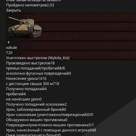
Пройдено километров
2,03
Закрыть
vakule
T20
Уничтожен выстрелом (Mykola_Kot)
Произведено выстрелов
18
прямых попаданий/пробитий
8/6
осколочно-фугасных повреждений
0
Нанесение урона
1416
с дистанции свыше 300 м
718
Получено попаданий
4
пробитий
4
не нанёсших урон
0
Получено попаданий осколками
2
Урон, заблокированный бронёй
0
Урон союзникам (уничтожено/повреждений)
0/0
Обнаружено машин противника
0
Повреждено/уничтожено машин противника
5/1
Урон, нанесённый с помощью данного игрока
948
Очки захвата/защиты базы
0/0