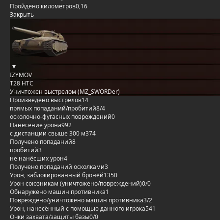
Пройдено километров
0,16
Закрыть
IZYMOV
T28 HTC
Уничтожен выстрелом (MZ_SWORDer)
Произведено выстрелов
14
прямых попаданий/пробитий
8/4
осколочно-фугасных повреждений
0
Нанесение урона
992
с дистанции свыше 300 м
374
Получено попаданий
8
пробитий
3
не нанёсших урон
4
Получено попаданий осколками
3
Урон, заблокированный бронёй
1350
Урон союзникам (уничтожено/повреждений)
0/0
Обнаружено машин противника
1
Повреждено/уничтожено машин противника
3/2
Урон, нанесённый с помощью данного игрока
541
Очки захвата/защиты базы
0/0