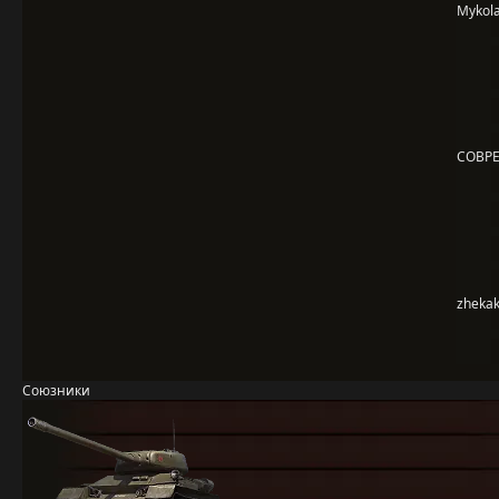
Mykola
COBP
zhekak
Союзники