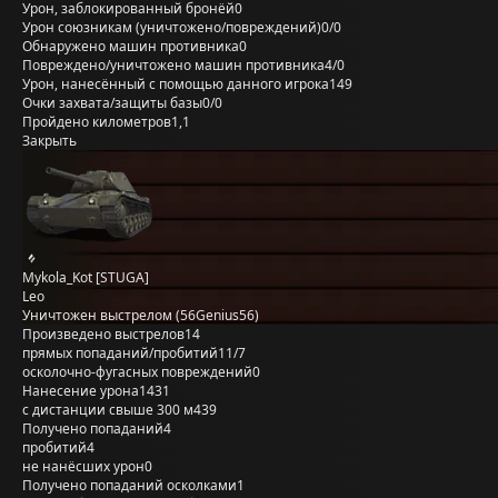
Урон, заблокированный бронёй
0
Урон союзникам (уничтожено/повреждений)
0/0
Обнаружено машин противника
0
Повреждено/уничтожено машин противника
4/0
Урон, нанесённый с помощью данного игрока
149
Очки захвата/защиты базы
0/0
Пройдено километров
1,1
Закрыть
Mykola_Kot [STUGA]
Leo
Уничтожен выстрелом (56Genius56)
Произведено выстрелов
14
прямых попаданий/пробитий
11/7
осколочно-фугасных повреждений
0
Нанесение урона
1431
с дистанции свыше 300 м
439
Получено попаданий
4
пробитий
4
не нанёсших урон
0
Получено попаданий осколками
1