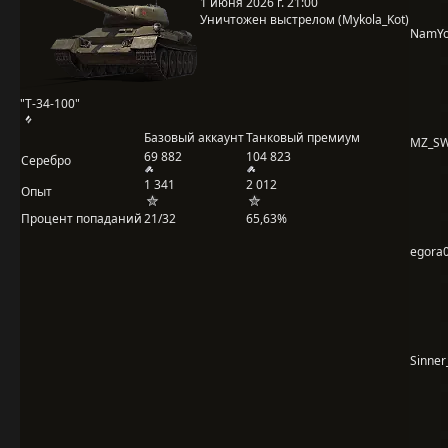
1 июня 2026 г. 21:00
Уничтожен выстрелом (Mykola_Kot)
NamY
"Т-34-100"
Базовый аккаунт
Танковый премиум
MZ_S
69 882
104 823
Серебро
1 341
2 012
Опыт
Процент попаданий
21/32
65,63%
egora
Sinner