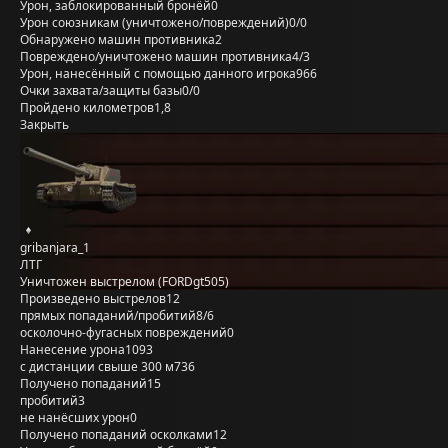
Урон, заблокированный бронёй
0
Урон союзникам (уничтожено/повреждений)
0/0
Обнаружено машин противника
2
Повреждено/уничтожено машин противника
4/3
Урон, нанесённый с помощью данного игрока
966
Очки захвата/защиты базы
0/0
Пройдено километров
1,8
Закрыть
gribanjara_1
ЛТГ
Уничтожен выстрелом (FORDgt505)
Произведено выстрелов
12
прямых попаданий/пробитий
8/6
осколочно-фугасных повреждений
0
Нанесение урона
1093
с дистанции свыше 300 м
736
Получено попаданий
15
пробитий
3
не нанёсших урон
0
Получено попаданий осколками
12