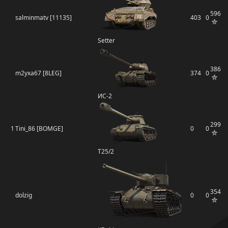
596
salminmatv [11135]
403
0
Setter
386
m2yxa67 [8LEG]
374
0
ИС-2
299
1
Tini_86 [BOMGE]
0
0
T25/2
354
dolzig
0
0