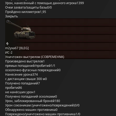
Урон, нанесённый с помощью данного игрока
1399
Очки захвата/защиты базы
0/0
Пройдено километров
1,95
Закрыть
m2yxa67 [8LEG]
ИС-2
Уничтожен выстрелом (COBPEMEHNK)
Произведено выстрелов
1
прямых попаданий/пробитий
1/1
осколочно-фугасных повреждений
0
Нанесение урона
374
с дистанции свыше 300 м
0
Получено попаданий
7
пробитий
6
не нанёсших урон
1
Получено попаданий осколками
0
Урон, заблокированный бронёй
180
Урон союзникам (уничтожено/повреждений)
0/0
Обнаружено машин противника
0
Повреждено/уничтожено машин противника
1/0