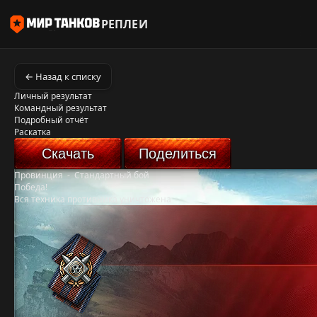
РЕПЛЕИ
← Назад к списку
Личный результат
Командный результат
Подробный отчёт
Раскатка
Скачать
Поделиться
Провинция
-
Стандартный бой
Победа!
Вся техника противника уничтожена