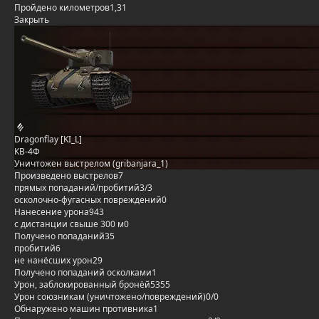
Пройдено километров
1,31
Закрыть
Dragonflay [KI_L]
КВ-4Ф
Уничтожен выстрелом (gribanjara_1)
Произведено выстрелов
7
прямых попаданий/пробитий
3/3
осколочно-фугасных повреждений
0
Нанесение урона
943
с дистанции свыше 300 м
0
Получено попаданий
35
пробитий
6
не нанёсших урон
29
Получено попаданий осколками
1
Урон, заблокированный бронёй
5355
Урон союзникам (уничтожено/повреждений)
0/0
Обнаружено машин противника
1