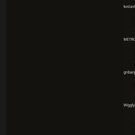
kostas
METR
griban
Wiggly