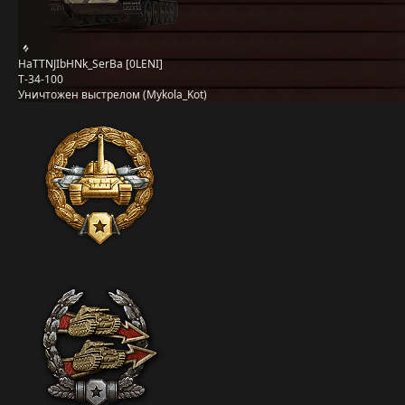
HaTTNJIbHNk_SerBa [0LENI]
Т-34-100
Уничтожен выстрелом (Mykola_Kot)