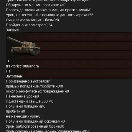
Обнаружено машин противника
0
Повреждено/уничтожено машин противника
0/0
Урон, нанесённый с помощью данного игрока
156
Очки захвата/защиты базы
0/0
Пройдено километров
0,34
Закрыть
traktorist1988andre
ЛТГ
Затоплен
Произведено выстрелов
1
прямых попаданий/пробитий
0/0
осколочно-фугасных повреждений
0
Нанесение урона
0
с дистанции свыше 300 м
0
Получено попаданий
0
пробитий
0
не нанёсших урон
0
Получено попаданий осколками
0
Урон, заблокированный бронёй
0
Урон союзникам (уничтожено/повреждений)
0/0