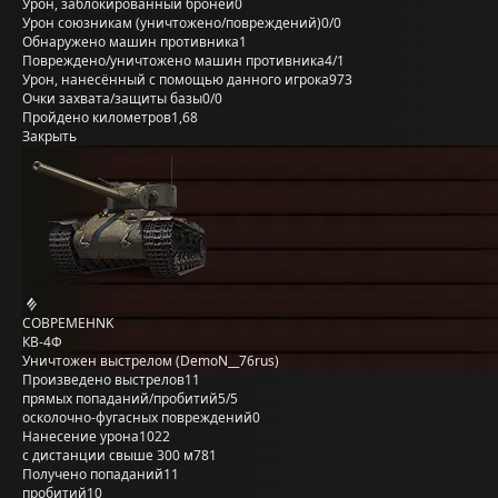
Урон, заблокированный бронёй
0
Урон союзникам (уничтожено/повреждений)
0/0
Обнаружено машин противника
1
Повреждено/уничтожено машин противника
4/1
Урон, нанесённый с помощью данного игрока
973
Очки захвата/защиты базы
0/0
Пройдено километров
1,68
Закрыть
COBPEMEHNK
КВ-4Ф
Уничтожен выстрелом (DemoN__76rus)
Произведено выстрелов
11
прямых попаданий/пробитий
5/5
осколочно-фугасных повреждений
0
Нанесение урона
1022
с дистанции свыше 300 м
781
Получено попаданий
11
пробитий
10