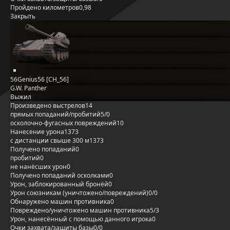
Пройдено километров
0,98
Закрыть
56Genius56 [CH_56]
G.W. Panther
Выжил
Произведено выстрелов
14
прямых попаданий/пробитий
5/0
осколочно-фугасных повреждений
10
Нанесение урона
1373
с дистанции свыше 300 м
1373
Получено попаданий
0
пробитий
0
не нанёсших урон
0
Получено попаданий осколками
0
Урон, заблокированный бронёй
0
Урон союзникам (уничтожено/повреждений)
0/0
Обнаружено машин противника
0
Повреждено/уничтожено машин противника
5/3
Урон, нанесённый с помощью данного игрока
0
Очки захвата/защиты базы
0/0