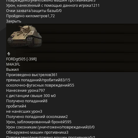
Повреждено/уничтожено машин противника
4/3
Урон, нанесённый с помощью данного игрока
1211
Очки захвата/защиты базы
0/0
Пройдено километров
1,72
Закрыть
FORDgt505 [-39R]
M4A3FL
Выжил
Произведено выстрелов
361
прямых попаданий/пробитий
83/15
осколочно-фугасных повреждений
55
Нанесение урона
797
с дистанции свыше 300 м
0
Получено попаданий
8
пробитий
4
не нанёсших урон
3
Получено попаданий осколками
2
Урон, заблокированный бронёй
595
Урон союзникам (уничтожено/повреждений)
0/0
Обнаружено машин противника
3
Повреждено/уничтожено машин противника
5/1