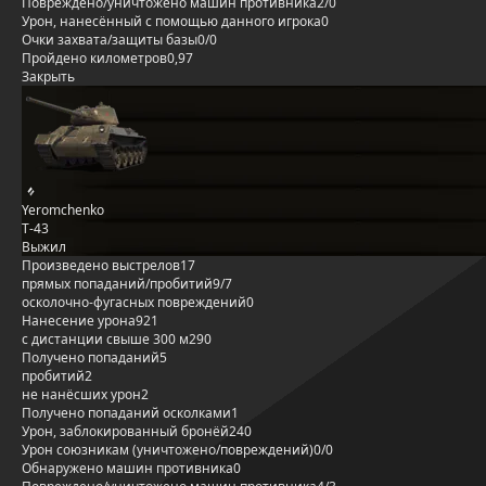
Повреждено/уничтожено машин противника
2/0
Урон, нанесённый с помощью данного игрока
0
Очки захвата/защиты базы
0/0
Пройдено километров
0,97
Закрыть
Yeromchenko
Т-43
Выжил
Произведено выстрелов
17
прямых попаданий/пробитий
9/7
осколочно-фугасных повреждений
0
Нанесение урона
921
с дистанции свыше 300 м
290
Получено попаданий
5
пробитий
2
не нанёсших урон
2
Получено попаданий осколками
1
Урон, заблокированный бронёй
240
Урон союзникам (уничтожено/повреждений)
0/0
Обнаружено машин противника
0