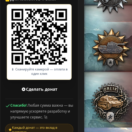
📱 Сканируйте камерой — оплата в
один клик
Сделать донат
Спасибо!
Любая сумма важна — вы
напрямую ускоряете разработку и
улучшаете сервис. 🚀
Каждый донат — это вклад в
развитие