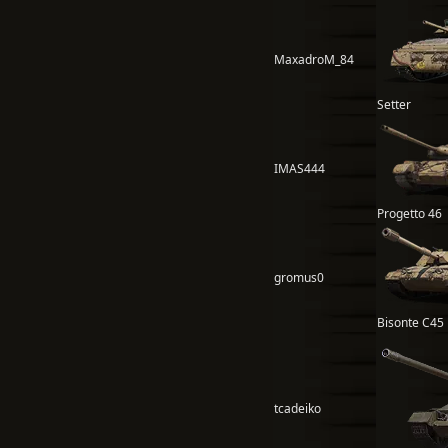
MaxadroM_84
Setter
IMAS444
Progetto 46
gromus0
Bisonte C45
tcadeiko