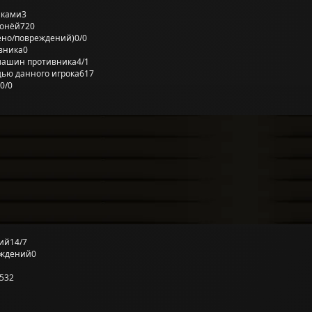
лками
3
ронёй
720
ено/повреждений)
0/0
вника
0
машин противника
4/1
ью данного игрока
617
0/0
ий
14/7
еждений
0
532