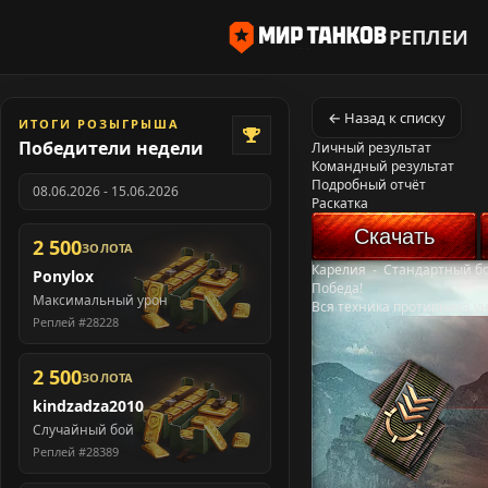
РЕПЛЕИ
← Назад к списку
ИТОГИ РОЗЫГРЫША
Победители недели
Личный результат
Командный результат
Подробный отчёт
08.06.2026 - 15.06.2026
Раскатка
Скачать
2 500
ЗОЛОТА
Карелия
-
Стандартный б
Ponylox
Победа!
Максимальный урон
Вся техника противника у
Реплей #28228
2 500
ЗОЛОТА
kindzadza2010
Случайный бой
Реплей #28389