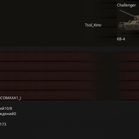
Challenger
TsoI_Kino
КВ-4
OCOMAXA1_)
ий
10/8
еждений
0
173