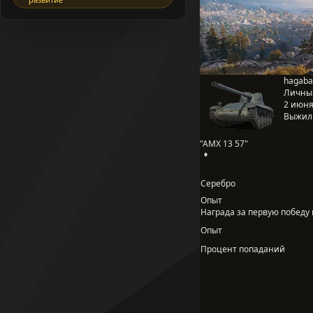
hagaba
Личны
2 июня 
Выжил
"AMX 13 57"
Серебро
Опыт
Награда за первую победу в
Опыт
Процент попаданий