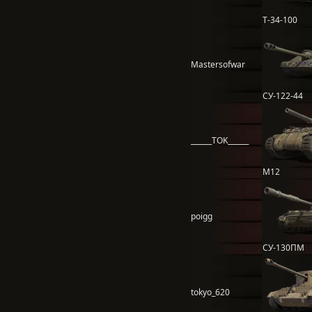
Т-34-100
Mastersofwar
СУ-122-44
______TOK______
M12
poigg
СУ-130ПМ
tokyo_620