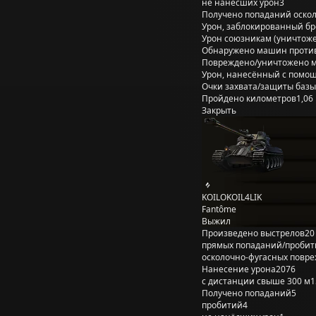
не нанёсших урон
3
Получено попаданий оско
Урон, заблокированный б
Урон союзникам (уничтож
Обнаружено машин проти
Повреждено/уничтожено 
Урон, нанесённый с помощ
Очки захвата/защиты базы
Пройдено километров
1,06
Закрыть
KOILOKOIL4LIK
Fantôme
Выжил
Произведено выстрелов
20
прямых попаданий/пробит
осколочно-фугасных повр
Нанесение урона
2076
с дистанции свыше 300 м
1
Получено попаданий
5
пробитий
4