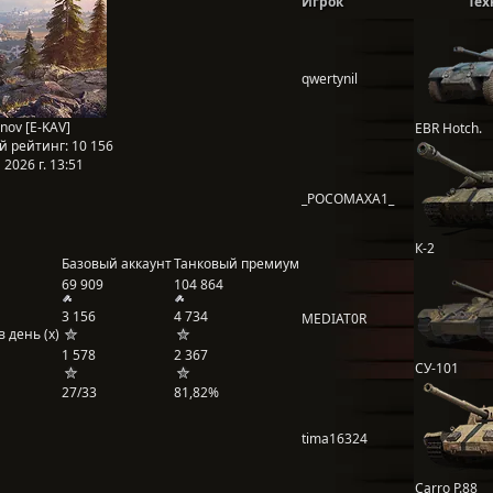
Игрок
Тех
qwertynil
nov [E-KAV]
EBR Hotch.
й рейтинг:
10 156
2026 г. 13:51
_POCOMAXA1_
К-2
Базовый аккаунт
Танковый премиум
69 909
104 864
3 156
4 734
MEDIAT0R
 день (x)
1 578
2 367
СУ-101
27/33
81,82%
tima16324
Carro P.88