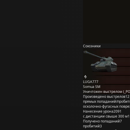
Союзники
LUGA777
Somua SM
Уничтожен выстрелом (_P
Произведено выстрелов
12
прямых попаданий/пробит
осколочно-фугасных повр
Нанесение урона
2091
с дистанции свыше 300 м
1
Получено попаданий
7
пробитий
3