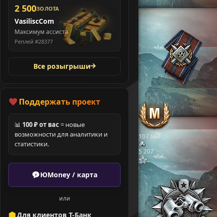
2 500
ЗОЛОТА
VasiliscCom
Максимум ассиста
Реплей #28377
Все розыгрыши
Поддержать проект
📊
100 ₽ от вас
= новые
возможности для аналитики и
107 660
статистики.
5 207
ЮMoney / карта
или
Для клиентов Т-Банк