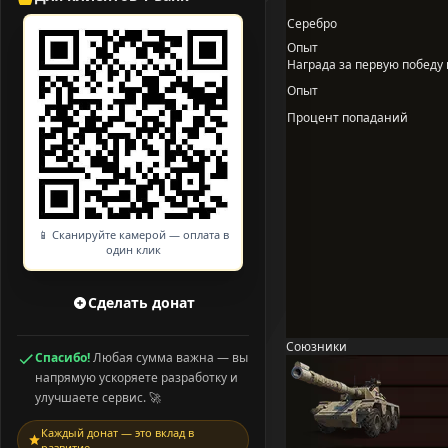
Серебро
Опыт
Награда за первую победу в
Опыт
Процент попаданий
📱 Сканируйте камерой — оплата в
один клик
Сделать донат
Союзники
Спасибо!
Любая сумма важна — вы
напрямую ускоряете разработку и
улучшаете сервис. 🚀
Каждый донат — это вклад в
развитие