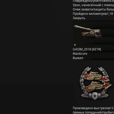
Повреждено/уничтожено 
Урон, нанесённый с помощ
Очки захвата/защиты базы
Пройдено километров
1,18
Закрыть
GASIM_2018 [KZ1R]
Manticore
Выжил
Произведено выстрелов
12
прямых попаданий/пробит