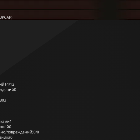
OPCAP)
ий
14/12
еждений
0
803
лками
1
ронёй
0
ено/повреждений)
0/0
вника
0