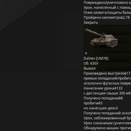
Повреждено/уничтожено 
Урон, нанесённый с помощ
Очки захвата/защиты базы
Пройдено километров
2,78
Закрыть
Dalnev [UM78]
Об. 430У
Выжил
Произведено выстрелов
17
прямых попаданий/пробит
осколочно-фугасных повр
Нанесение урона
4133
с дистанции свыше 300 м
8
Получено попаданий
8
пробитий
5
не нанёсших урон
3
Получено попаданий оско
Урон, заблокированный б
Урон союзникам (уничтож
Обнаружено машин проти