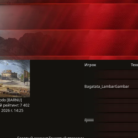
Игрок
Тех
Bagatata_LambarGambar
odo [BARNU]
й рейтинг:
7 402
2026 г. 14:25
iljiiiiiii