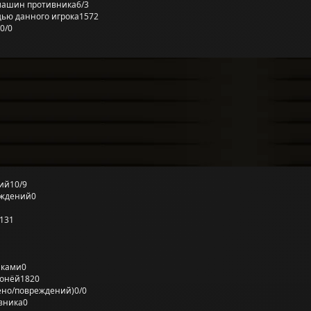
машин противника
6/3
ью данного игрока
1572
0/0
ий
10/9
еждений
0
131
лками
0
ронёй
1820
ено/повреждений)
0/0
вника
0