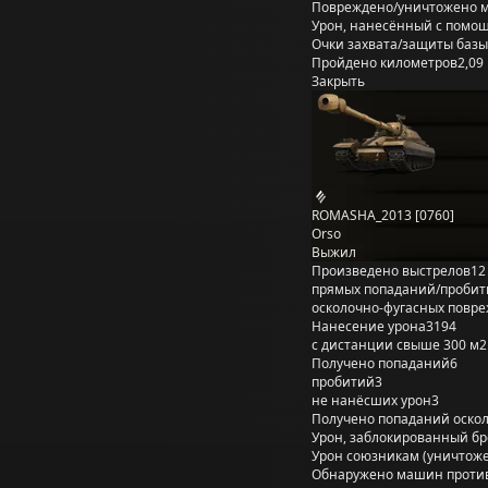
Повреждено/уничтожено 
Урон, нанесённый с помощ
Очки захвата/защиты базы
Пройдено километров
2,09
Закрыть
ROMASHA_2013 [0760]
Orso
Выжил
Произведено выстрелов
12
прямых попаданий/пробит
осколочно-фугасных повр
Нанесение урона
3194
с дистанции свыше 300 м
2
Получено попаданий
6
пробитий
3
не нанёсших урон
3
Получено попаданий оско
Урон, заблокированный б
Урон союзникам (уничтож
Обнаружено машин проти