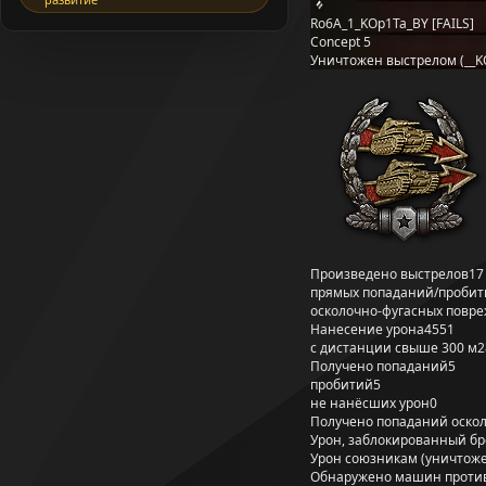
Ro6A_1_KOp1Ta_BY [FAILS]
Concept 5
Уничтожен выстрелом (__K
Произведено выстрелов
17
прямых попаданий/пробит
осколочно-фугасных повр
Нанесение урона
4551
с дистанции свыше 300 м
2
Получено попаданий
5
пробитий
5
не нанёсших урон
0
Получено попаданий оско
Урон, заблокированный б
Урон союзникам (уничтож
Обнаружено машин проти