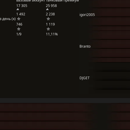
Базовый аккаунт
Танковый премиум
17 305
25 958
1 492
2 238
igori2005
 день (x)
746
1 119
1/9
11,11%
Branto
DJGET