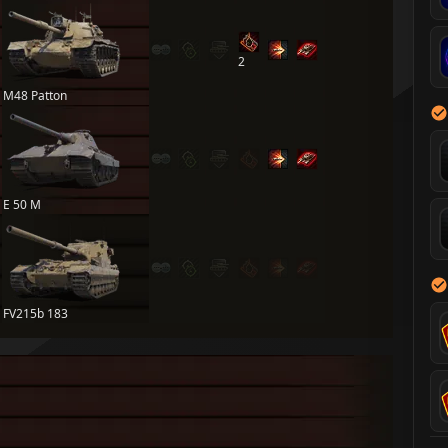
2
M48 Patton
E 50 M
FV215b 183