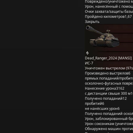
Повреждено/уничтожено 
Урон, нанесённый с помощ
Очки захвата/защиты базы
Пройдено километров
1,67
Закрыть
Dead_Ranger_2024 [MANSI]
ИС-7
Уничтожен выстрелом (97s
Произведено выстрелов
6
прямых попаданий/пробит
осколочно-фугасных повр
Нанесение урона
3162
с дистанции свыше 300 м
1
Получено попаданий
12
пробитий
6
не нанёсших урон
6
Получено попаданий оско
Урон, заблокированный б
Урон союзникам (уничтож
Обнаружено машин проти