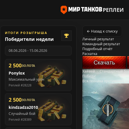
РЕПЛЕИ
← Назад к списку
ИТОГИ РОЗЫГРЫША
Победители недели
Личный результат
Командный результат
Подробный отчёт
08.06.2026 - 15.06.2026
Раскатка
Скачать
2 500
ЗОЛОТА
Хайвей
-
Стандартный бо
Ponylox
Победа!
Максимальный урон
Вся техника противника у
Реплей #28228
2 500
ЗОЛОТА
kindzadza2010
Случайный бой
Реплей #28389