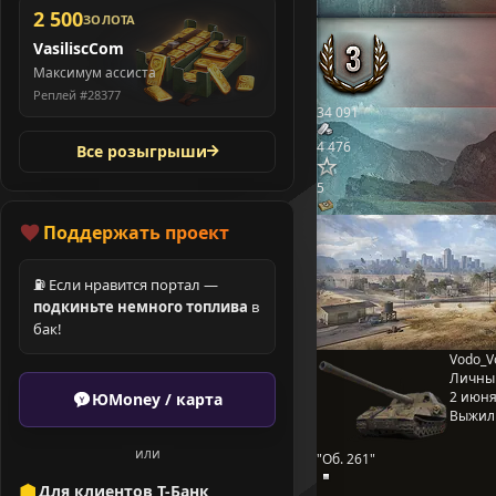
2 500
ЗОЛОТА
VasiliscCom
Максимум ассиста
Реплей #28377
34 091
4 476
Все розыгрыши
5
Поддержать проект
⛽ Если нравится портал —
подкиньте немного топлива
в
бак!
Vodo_V
Личны
2 июня 
ЮMoney / карта
Выжил
или
"Об. 261"
Для клиентов Т-Банк