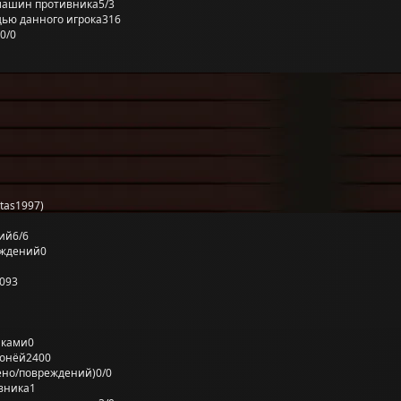
машин противника
5/3
ью данного игрока
316
0/0
tas1997)
ий
6/6
еждений
0
093
лками
0
ронёй
2400
ено/повреждений)
0/0
вника
1