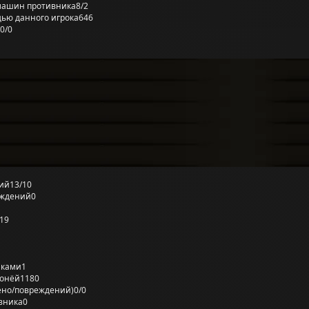
машин противника
8/2
ью данного игрока
646
0/0
ий
13/10
еждений
0
19
лками
1
ронёй
1180
ено/повреждений)
0/0
вника
0