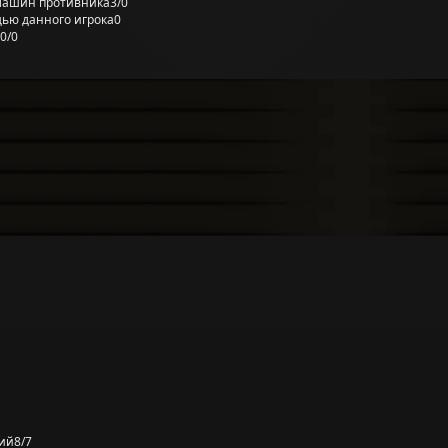
машин противника
3/0
ью данного игрока
0
0/0
ий
8/7