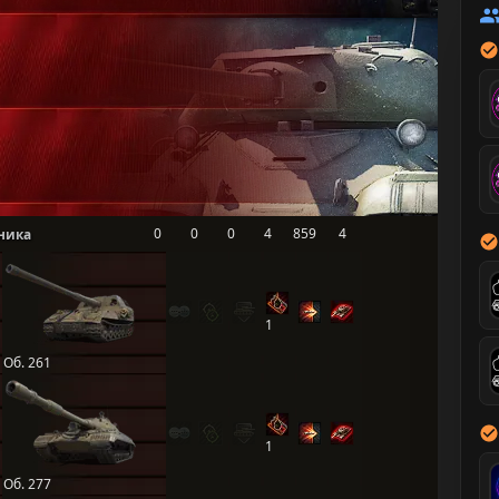
0
0
0
4
859
4
ника
1
Об. 261
1
Об. 277