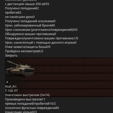
с дистанции свыше 300 м
655
Получено попаданий
2
пробитий
2
не нанёсших урон
0
Получено попаданий осколками
0
Урон, заблокированный бронёй
0
Урон союзникам (уничтожено/повреждений)
0/0
Обнаружено машин противника
0
Повреждено/уничтожено машин противника
1/0
Урон, нанесённый с помощью данного игрока
0
Очки захвата/защиты базы
0/0
Пройдено километров
0,0
Закрыть
Asal_Ari
Т-100 ЛТ
Уничтожен выстрелом (Sin74)
Произведено выстрелов
11
прямых попаданий/пробитий
10/2
осколочно-фугасных повреждений
0
Нанесение урона
603