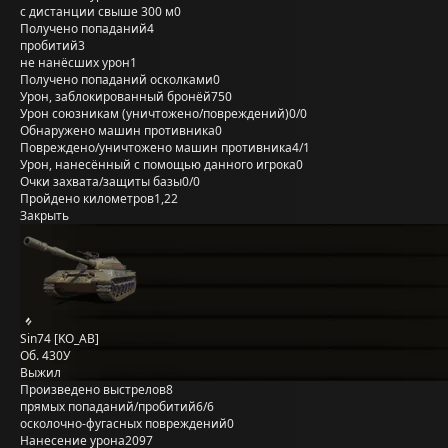
с дистанции свыше 300 м
0
Получено попаданий
4
пробитий
3
не нанёсших урон
1
Получено попаданий осколками
0
Урон, заблокированный бронёй
750
Урон союзникам (уничтожено/повреждений)
0/0
Обнаружено машин противника
0
Повреждено/уничтожено машин противника
4/1
Урон, нанесённый с помощью данного игрока
0
Очки захвата/защиты базы
0/0
Пройдено километров
1,22
Закрыть
Sin74 [KO_AB]
Об. 430У
Выжил
Произведено выстрелов
8
прямых попаданий/пробитий
6/6
осколочно-фугасных повреждений
0
Нанесение урона
2097