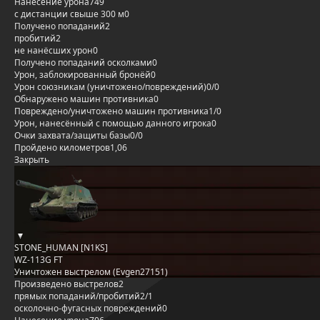
Нанесение урона
749
с дистанции свыше 300 м
0
Получено попаданий
2
пробитий
2
не нанёсших урон
0
Получено попаданий осколками
0
Урон, заблокированный бронёй
0
Урон союзникам (уничтожено/повреждений)
0/0
Обнаружено машин противника
0
Повреждено/уничтожено машин противника
1/0
Урон, нанесённый с помощью данного игрока
0
Очки захвата/защиты базы
0/0
Пройдено километров
1,06
Закрыть
STONE_HUMAN [N1KS]
WZ-113G FT
Уничтожен выстрелом (Evgen27151)
Произведено выстрелов
2
прямых попаданий/пробитий
2/1
осколочно-фугасных повреждений
0