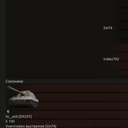
Sin74
irokez702
Союзники
lis__asb [DASSY]
E 100
Уничтожен выстрелом (Sin74)