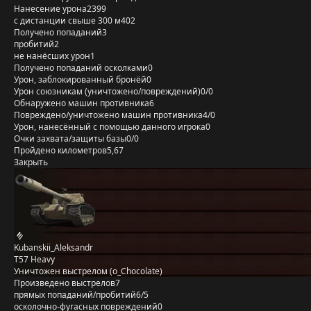
Нанесение урона
2399
с дистанции свыше 300 м
402
Получено попаданий
3
пробитий
2
не нанёсших урон
1
Получено попаданий осколками
0
Урон, заблокированный бронёй
0
Урон союзникам (уничтожено/повреждений)
0/0
Обнаружено машин противника
6
Повреждено/уничтожено машин противника
4/0
Урон, нанесённый с помощью данного игрока
0
Очки захвата/защиты базы
0/0
Пройдено километров
5,67
Закрыть
Kubanskii_Aleksandr
T57 Heavy
Уничтожен выстрелом (o_Chocolate)
Произведено выстрелов
7
прямых попаданий/пробитий
6/5
осколочно-фугасных повреждений
0