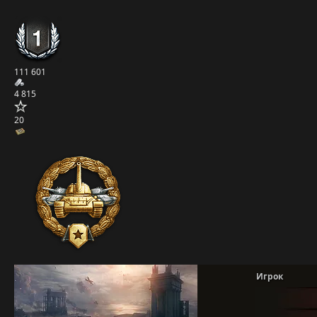
111 601
4 815
20
Игрок