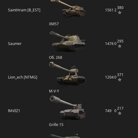
380
SaintHram [B_EST]
1561
2
XM57
295
Saumer
1476
0
Об. 268
371
Lion_ach [NTMG]
1204
0
M-V-Y
217
RAVIZ1
749
0
Grille 15