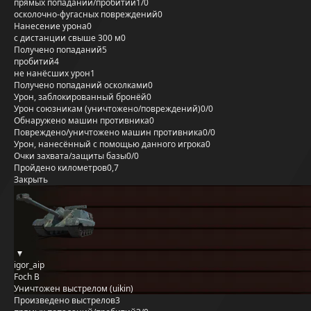
прямых попаданий/пробитий
1/0
осколочно-фугасных повреждений
0
Нанесение урона
0
с дистанции свыше 300 м
0
Получено попаданий
5
пробитий
4
не нанёсших урон
1
Получено попаданий осколками
0
Урон, заблокированный бронёй
0
Урон союзникам (уничтожено/повреждений)
0/0
Обнаружено машин противника
0
Повреждено/уничтожено машин противника
0/0
Урон, нанесённый с помощью данного игрока
0
Очки захвата/защиты базы
0/0
Пройдено километров
0,7
Закрыть
igor_aip
Foch B
Уничтожен выстрелом (uikin)
Произведено выстрелов
3