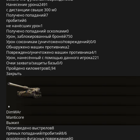
Нанесение урона
2491
с дистанции свыше 300 м
0
Получено попаданий
7
пробитий
6
не нанёсших урон
1
Получено попаданий осколками
0
Урон, заблокированный бронёй
750
Урон союзникам (уничтожено/повреждений)
0/0
Обнаружено машин противника
2
Повреждено/уничтожено машин противника
4/1
Урон, нанесённый с помощью данного игрока
221
Очки захвата/защиты базы
0/0
Пройдено километров
0,94
Закрыть
DimWAr
Manticore
Выжил
Произведено выстрелов
8
прямых попаданий/пробитий
8/6
осколочно-фугасных повреждений
0