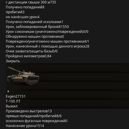
с дистанции свыше 300 м
735
Получено попаданий
8
пробитий
3
не нанёсших урон
4
Получено попаданий осколками
1
Урон, заблокированный бронёй
1550
Урон союзникам (уничтожено/повреждений)
0/0
Обнаружено машин противника
0
Повреждено/уничтожено машин противника
4/1
Урон, нанесённый с помощью данного игрока
28
Очки захвата/защиты базы
0/0
Пройдено километров
0,84
Закрыть
Evgen27151
Т-100 ЛТ
Выжил
Произведено выстрелов
13
прямых попаданий/пробитий
8/6
осколочно-фугасных повреждений
0
Нанесение урона
1514