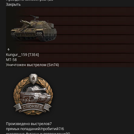
Закрыть
Kungur__159 [T3E4]
MT-58
Уничтожен выстрелом (Sin74)
Произведено выстрелов
7
прямых попаданий/пробитий
7/6
осколочно-фугасных повреждений
0