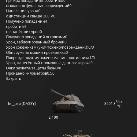
прямых попаданий/пробитий
3/0
осколочно-фугасных повреждений
0
Нанесение урона
0
с дистанции свыше 300 м
0
Получено попаданий
4
пробитий
4
не нанёсших урон
0
Получено попаданий осколками
0
Урон, заблокированный бронёй
0
Урон союзникам (уничтожено/повреждений)
0/0
Обнаружено машин противника
0
Повреждено/уничтожено машин противника
1/0
Урон, нанесённый с помощью данного игрока
0
Очки захвата/защиты базы
0/0
Пройдено километров
0,56
Закрыть
682
lis__asb [DASSY]
8201
3
E 100