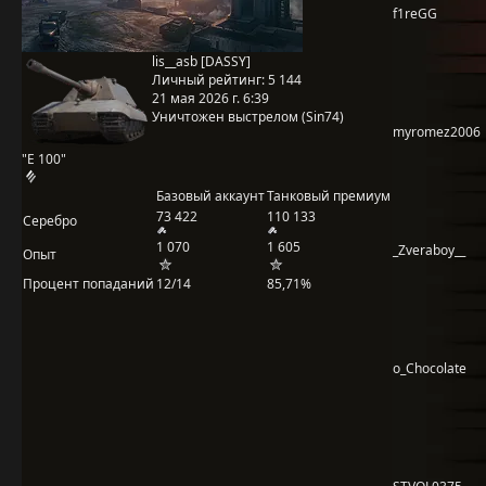
f1reGG
lis__asb [DASSY]
Личный рейтинг:
5 144
21 мая 2026 г. 6:39
Уничтожен выстрелом (Sin74)
myromez2006
"E 100"
Базовый аккаунт
Танковый премиум
73 422
110 133
Серебро
1 070
1 605
_Zveraboy__
Опыт
Процент попаданий
12/14
85,71%
o_Chocolate