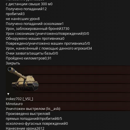
с дистанции свыше 300 м
0
Получено попаданий
12
пробитий
3
не нанёсших урон
8
Получено попаданий осколками
1
Урон, заблокированный бронёй
3730
Урон союзникам (уничтожено/повреждений)
0/0
Обнаружено машин противника
0
Повреждено/уничтожено машин противника
5/0
Урон, нанесённый с помощью данного игрока
434
Очки захвата/защиты базы
0/0
Пройдено километров
0,91
Закрыть
irokez702 [_VSI_]
Minotauro
Уничтожен выстрелом (lis__asb)
Произведено выстрелов
8
прямых попаданий/пробитий
8/5
осколочно-фугасных повреждений
0
Нанесение урона
2612