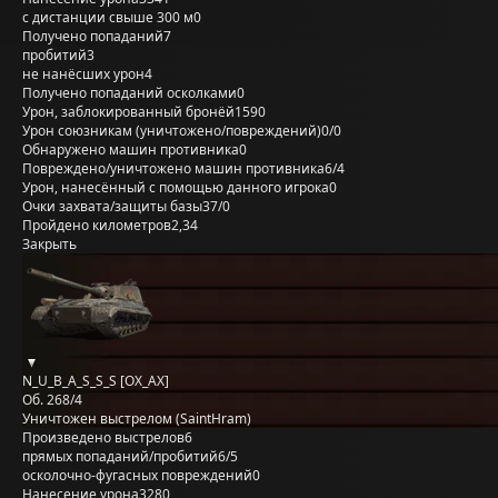
с дистанции свыше 300 м
0
Получено попаданий
7
пробитий
3
не нанёсших урон
4
Получено попаданий осколками
0
Урон, заблокированный бронёй
1590
Урон союзникам (уничтожено/повреждений)
0/0
Обнаружено машин противника
0
Повреждено/уничтожено машин противника
6/4
Урон, нанесённый с помощью данного игрока
0
Очки захвата/защиты базы
37/0
Пройдено километров
2,34
Закрыть
N_U_B_A_S_S_S [OX_AX]
Об. 268/4
Уничтожен выстрелом (SaintHram)
Произведено выстрелов
6
прямых попаданий/пробитий
6/5
осколочно-фугасных повреждений
0
Нанесение урона
3280