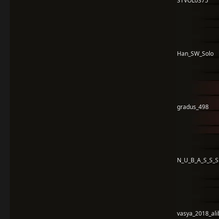
STVOL0375
Han_SW_Solo
gradus_498
N_U_B_A_S_S_S
vasya_2018_ali