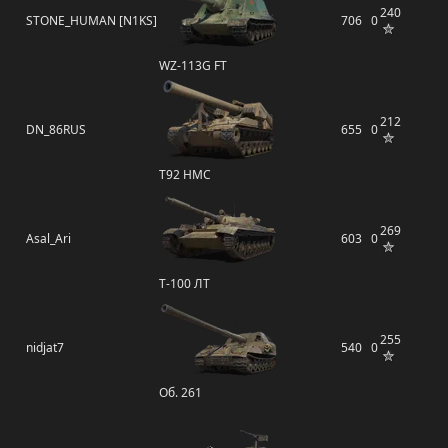
240
STONE_HUMAN [N1KS]
706
0
WZ-113G FT
212
DN_86RUS
655
0
T92 HMC
269
Asal_Ari
603
0
Т-100 ЛТ
255
nidjat7
540
0
Об. 261