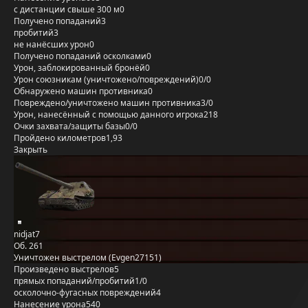
с дистанции свыше 300 м
0
Получено попаданий
3
пробитий
3
не нанёсших урон
0
Получено попаданий осколками
0
Урон, заблокированный бронёй
0
Урон союзникам (уничтожено/повреждений)
0/0
Обнаружено машин противника
0
Повреждено/уничтожено машин противника
3/0
Урон, нанесённый с помощью данного игрока
218
Очки захвата/защиты базы
0/0
Пройдено километров
1,93
Закрыть
nidjat7
Об. 261
Уничтожен выстрелом (Evgen27151)
Произведено выстрелов
5
прямых попаданий/пробитий
1/0
осколочно-фугасных повреждений
4
Нанесение урона
540