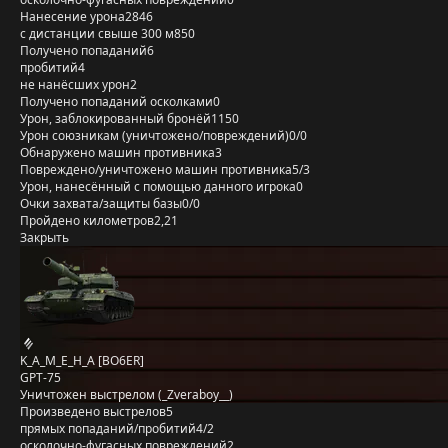
Нанесение урона
2846
с дистанции свыше 300 м
850
Получено попаданий
6
пробитий
4
не нанёсших урон
2
Получено попаданий осколками
0
Урон, заблокированный бронёй
1150
Урон союзникам (уничтожено/повреждений)
0/0
Обнаружено машин противника
3
Повреждено/уничтожено машин противника
5/3
Урон, нанесённый с помощью данного игрока
0
Очки захвата/защиты базы
0/0
Пройдено километров
2,21
Закрыть
K_A_M_E_H_A [BO6ER]
GPT-75
Уничтожен выстрелом (_Zveraboy__)
Произведено выстрелов
5
прямых попаданий/пробитий
4/2
осколочно-фугасных повреждений
2