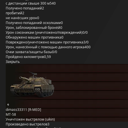
с дистанции свыше 300 м
540
Получено попаданий
2
пробитий
2
не нанёсших урон
0
Получено попаданий осколками
0
Урон, заблокированный бронёй
0
Урон союзникам (уничтожено/повреждений)
0/0
Обнаружено машин противника
0
Повреждено/уничтожено машин противника
3/0
Урон, нанесённый с помощью данного игрока
400
Очки захвата/защиты базы
0/0
Пройдено километров
0,59
Закрыть
dimass33311 [R-MED]
MT-58
Уничтожен выстрелом (uikin)
Произведено выстрелов
3