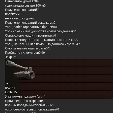
Нанесение урона
1204
с дистанции свыше 300 м
0
Получено попаданий
7
пробитий
5
не нанёсших урон
2
Получено попаданий осколками
2
Урон, заблокированный бронёй
800
Урон союзникам (уничтожено/повреждений)
0/0
Обнаружено машин противника
0
Повреждено/уничтожено машин противника
4/0
Урон, нанесённый с помощью данного игрока
642
Очки захвата/защиты базы
0/0
Пройдено километров
0,99
Закрыть
RAVIZ1
Grille 15
Уничтожен пожаром (uikin)
Произведено выстрелов
4
прямых попаданий/пробитий
1/1
осколочно-фугасных повреждений
0