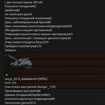
с дистанции свыше 300 м
0
Получено попаданий
2
пробитий
2
не нанёсших урон
0
Получено попаданий осколками
0
Урон, заблокированный бронёй
0
Урон союзникам (уничтожено/повреждений)
0/0
Обнаружено машин противника
0
Повреждено/уничтожено машин противника
4/3
Урон, нанесённый с помощью данного игрока
0
Очки захвата/защиты базы
25/0
Пройдено километров
3,55
Закрыть
vasya_2018_alibabaevich [VIPKL]
Foch 155
Уничтожен выстрелом (Kungur__159)
Произведено выстрелов
9
прямых попаданий/пробитий
8/3
осколочно-фугасных повреждений
0
Нанесение урона
2016