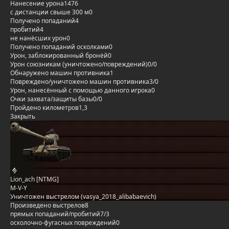
Нанесение урона
1476
с дистанции свыше 300 м
0
Получено попаданий
4
пробитий
4
не нанёсших урон
0
Получено попаданий осколками
0
Урон, заблокированный бронёй
0
Урон союзникам (уничтожено/повреждений)
0/0
Обнаружено машин противника
1
Повреждено/уничтожено машин противника
3/0
Урон, нанесённый с помощью данного игрока
0
Очки захвата/защиты базы
0/0
Пройдено километров
1,3
Закрыть
Lion_ach [NTMG]
M-V-Y
Уничтожен выстрелом (vasya_2018_alibabaevich)
Произведено выстрелов
8
прямых попаданий/пробитий
7/3
осколочно-фугасных повреждений
0