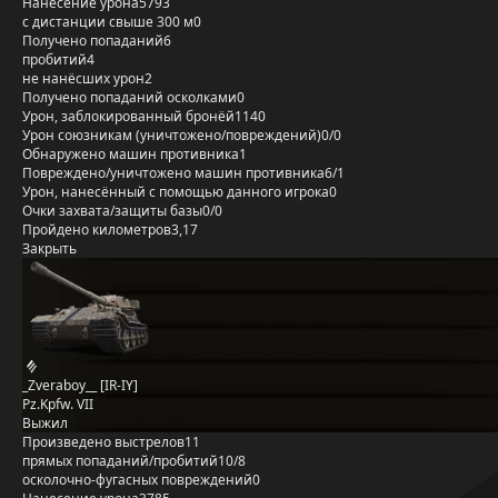
Нанесение урона
5793
с дистанции свыше 300 м
0
Получено попаданий
6
пробитий
4
не нанёсших урон
2
Получено попаданий осколками
0
Урон, заблокированный бронёй
1140
Урон союзникам (уничтожено/повреждений)
0/0
Обнаружено машин противника
1
Повреждено/уничтожено машин противника
6/1
Урон, нанесённый с помощью данного игрока
0
Очки захвата/защиты базы
0/0
Пройдено километров
3,17
Закрыть
_Zveraboy__ [IR-IY]
Pz.Kpfw. VII
Выжил
Произведено выстрелов
11
прямых попаданий/пробитий
10/8
осколочно-фугасных повреждений
0