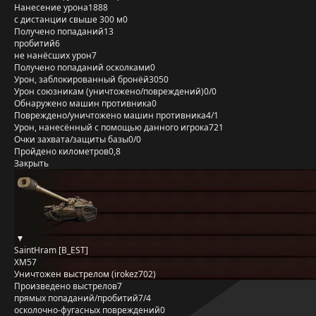
Нанесение урона
1888
с дистанции свыше 300 м
0
Получено попаданий
13
пробитий
6
не нанёсших урон
7
Получено попаданий осколками
0
Урон, заблокированный бронёй
3050
Урон союзникам (уничтожено/повреждений)
0/0
Обнаружено машин противника
0
Повреждено/уничтожено машин противника
4/1
Урон, нанесённый с помощью данного игрока
721
Очки захвата/защиты базы
0/0
Пройдено километров
0,8
Закрыть
SaintHram [B_EST]
XM57
Уничтожен выстрелом (irokez702)
Произведено выстрелов
7
прямых попаданий/пробитий
7/4
осколочно-фугасных повреждений
0