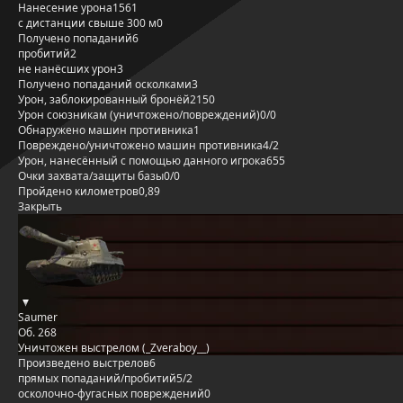
Нанесение урона
1561
с дистанции свыше 300 м
0
Получено попаданий
6
пробитий
2
не нанёсших урон
3
Получено попаданий осколками
3
Урон, заблокированный бронёй
2150
Урон союзникам (уничтожено/повреждений)
0/0
Обнаружено машин противника
1
Повреждено/уничтожено машин противника
4/2
Урон, нанесённый с помощью данного игрока
655
Очки захвата/защиты базы
0/0
Пройдено километров
0,89
Закрыть
Saumer
Об. 268
Уничтожен выстрелом (_Zveraboy__)
Произведено выстрелов
6
прямых попаданий/пробитий
5/2
осколочно-фугасных повреждений
0