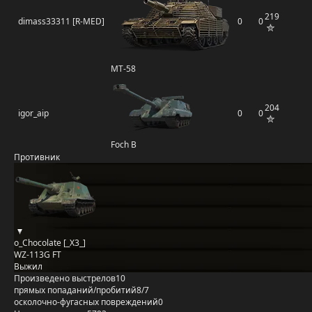
219
dimass33311 [R-MED]
0
0
MT-58
204
igor_aip
0
0
Foch B
Противник
o_Chocolate [_X3_]
WZ-113G FT
Выжил
Произведено выстрелов
10
прямых попаданий/пробитий
8/7
осколочно-фугасных повреждений
0