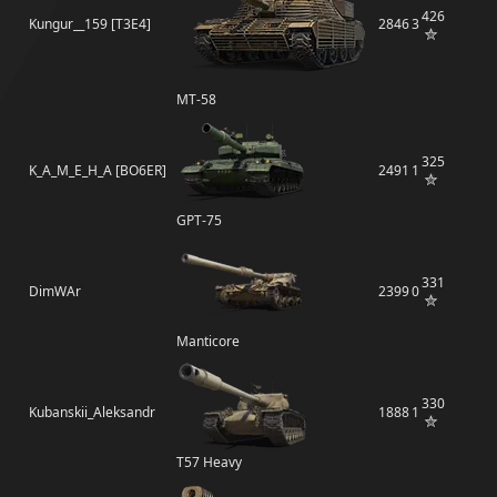
426
Kungur__159 [T3E4]
2846
3
MT-58
325
K_A_M_E_H_A [BO6ER]
2491
1
GPT-75
331
DimWAr
2399
0
Manticore
330
Kubanskii_Aleksandr
1888
1
T57 Heavy