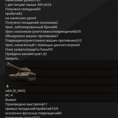
Нанесение урона
3785
с дистанции свыше 300 м
524
Получено попаданий
3
пробитий
2
не нанёсших урон
0
Получено попаданий осколками
2
Урон, заблокированный бронёй
0
Урон союзникам (уничтожено/повреждений)
0/0
Обнаружено машин противника
1
Повреждено/уничтожено машин противника
5/2
Урон, нанесённый с помощью данного игрока
0
Очки захвата/защиты базы
0/0
Пройдено километров
1,82
Закрыть
uikin [G_W45]
ИС-4
Выжил
Произведено выстрелов
11
прямых попаданий/пробитий
10/9
осколочно-фугасных повреждений
0
Нанесение урона
3341