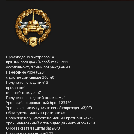
Произведено выстрелов
14
прямых попаданий/пробитий
12/11
осколочно-фугасных повреждений
0
Нанесение урона
8201
с дистанции свыше 300 м
0
Получено попаданий
13
пробитий
6
не нанёсших урон
7
Получено попаданий осколками
1
Урон, заблокированный бронёй
3420
Урон союзникам (уничтожено/повреждений)
0/0
Обнаружено машин противника
0
Повреждено/уничтожено машин противника
7/3
Урон, нанесённый с помощью данного игрока
218
Очки захвата/защиты базы
0/0
Пройдено километров
1,23