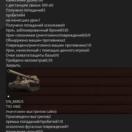
Нанесение урона
706
с дистанции свыше 300 м
0
Получено попаданий
5
пробитий
4
не нанёсших урон
1
Получено попаданий осколками
0
Урон, заблокированный бронёй
530
Урон союзникам (уничтожено/повреждений)
0/0
Обнаружено машин противника
2
Повреждено/уничтожено машин противника
1/0
Урон, нанесённый с помощью данного игрока
0
Очки захвата/защиты базы
0/0
Пройдено километров
0,59
Закрыть
DN_86RUS
T92 HMC
Уничтожен выстрелом (uikin)
Произведено выстрелов
2
прямых попаданий/пробитий
1/0
осколочно-фугасных повреждений
1
Нанесение урона
655