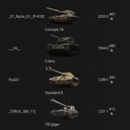
467
_01_Razor_01_ [F-FOX]
2055
0
Concept 1B
480
___rik__
1964
0
Cobra
395
frad21
1299
1
Standard B
412
_55RUS_ [BV_11]
1251
1
TIII Jäger