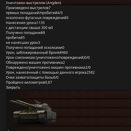
Уничтожен выстрелом (Angden)
Произведено выстрелов
7
прямых попаданий/пробитий
4/3
осколочно-фугасных повреждений
0
Нанесение урона
1135
с дистанции свыше 300 м
0
Получено попаданий
8
пробитий
5
не нанёсших урон
3
Получено попаданий осколками
0
Урон, заблокированный бронёй
960
Урон союзникам (уничтожено/повреждений)
0/0
Обнаружено машин противника
2
Повреждено/уничтожено машин противника
2/0
Урон, нанесённый с помощью данного игрока
2582
Очки захвата/защиты базы
0/0
Пройдено километров
0,87
Закрыть