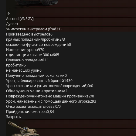
Accond [VNSGV]
Дуплет
Уничтожен выстрелом (frad21)
Произведено выстрелов
6
прямых попаданий/пробитий
3/3
осколочно-фугасных повреждений
0
Нанесение урона
970
с дистанции свыше 300 м
665
Получено попаданий
11
пробитий
5
не нанёсших урон
6
Получено попаданий осколками
0
Урон, заблокированный бронёй
1430
Урон союзникам (уничтожено/повреждений)
0/0
Обнаружено машин противника
2
Повреждено/уничтожено машин противника
2/0
Урон, нанесённый с помощью данного игрока
293
Очки захвата/защиты базы
0/0
Пройдено километров
0,84
Закрыть