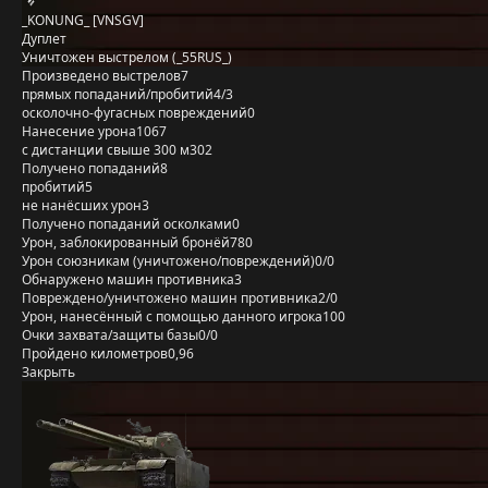
_KONUNG_ [VNSGV]
Дуплет
Уничтожен выстрелом (_55RUS_)
Произведено выстрелов
7
прямых попаданий/пробитий
4/3
осколочно-фугасных повреждений
0
Нанесение урона
1067
с дистанции свыше 300 м
302
Получено попаданий
8
пробитий
5
не нанёсших урон
3
Получено попаданий осколками
0
Урон, заблокированный бронёй
780
Урон союзникам (уничтожено/повреждений)
0/0
Обнаружено машин противника
3
Повреждено/уничтожено машин противника
2/0
Урон, нанесённый с помощью данного игрока
100
Очки захвата/защиты базы
0/0
Пройдено километров
0,96
Закрыть