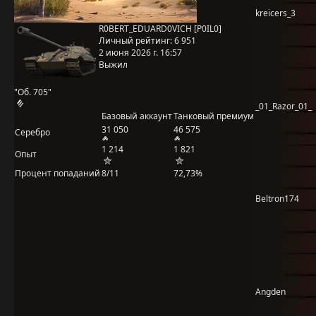
kreicers_3
R0BERT_EDUARD0VICH [P0IL0]
Личный рейтинг:
6 951
2 июня 2026 г. 16:57
Выжил
"Об. 705"
_01_Razor_01_
Базовый аккаунт
Танковый премиум
31 050
46 575
Серебро
1 214
1 821
Опыт
Процент попаданий
8/11
72,73%
Beltron174
Angden