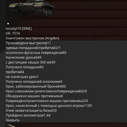
nosatyi79 [9INE]
Об. 757А
Уничтожен выстрелом (Angden)
Произведено выстрелов
11
прямых попаданий/пробитий
2/1
осколочно-фугасных повреждений
0
Нанесение урона
649
с дистанции свыше 300 м
649
Получено попаданий
5
пробитий
4
не нанёсших урон
1
Получено попаданий осколками
0
Урон, заблокированный бронёй
400
Урон союзникам (уничтожено/повреждений)
0/0
Обнаружено машин противника
0
Повреждено/уничтожено машин противника
2/0
Урон, нанесённый с помощью данного игрока
1100
Очки захвата/защиты базы
0/0
Пройдено километров
1,44
Закрыть