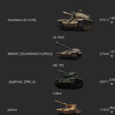
139
Geveletica [D-GUN]
5751
2
LK-7605
121
R0BERT_EDUARD0VICH [P0IL0]
2754
6
Об. 705
678
_MyJIbTuK_ [PRO_A]
2657
1
Cobra
962
johnre
1135
0