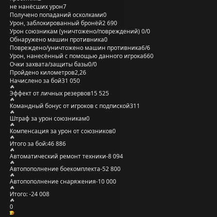
не нанёсших урон
7
Получено попаданий осколками
0
Урон, заблокированный бронёй
2 690
Урон союзникам (уничтожено/повреждений)
0/0
Обнаружено машин противника
0
Повреждено/уничтожено машин противника
6/6
Урон, нанесённый с помощью данного игрока
660
Очки захвата/защиты базы
0/0
Пройдено километров
2,26
Начислено за бой
31 050
Эффект от личных резервов
15 525
Командный бонус от игроков с подпиской
311
Штраф за урон союзникам
0
Компенсация за урон от союзников
0
Итого за бой:
46 886
Автоматический ремонт техники
-8 094
Автопополнение боекомплекта
-52 800
Автопополнение снаряжения
-10 000
Итого:
-24 008
0