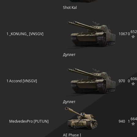
Shot Kal
652
1
_KONUNG_ [VNSGV]
1067
0
Дуплет
606
1
Accond [VNSGV]
970
0
Дуплет
664
MedvedevPro [PUTUN]
940
1
AE Phase I