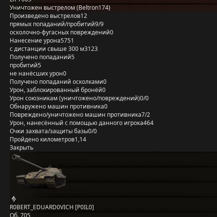
Уничтожен выстрелом (Beltron174)
Произведено выстрелов
12
прямых попаданий/пробитий
9/9
осколочно-фугасных повреждений
0
Нанесение урона
5751
с дистанции свыше 300 м
3123
Получено попаданий
5
пробитий
5
не нанёсших урон
0
Получено попаданий осколками
0
Урон, заблокированный бронёй
0
Урон союзникам (уничтожено/повреждений)
0/0
Обнаружено машин противника
0
Повреждено/уничтожено машин противника
7/2
Урон, нанесённый с помощью данного игрока
464
Очки захвата/защиты базы
0/0
Пройдено километров
1,14
Закрыть
R0BERT_EDUARD0VICH [P0IL0]
Об. 705