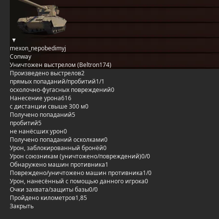
mexon_nepobedimyj
Conway
Уничтожен выстрелом (Beltron174)
Произведено выстрелов
2
прямых попаданий/пробитий
1/1
осколочно-фугасных повреждений
0
Нанесение урона
616
с дистанции свыше 300 м
0
Получено попаданий
5
пробитий
5
не нанёсших урон
0
Получено попаданий осколками
0
Урон, заблокированный бронёй
0
Урон союзникам (уничтожено/повреждений)
0/0
Обнаружено машин противника
1
Повреждено/уничтожено машин противника
1/0
Урон, нанесённый с помощью данного игрока
0
Очки захвата/защиты базы
0/0
Пройдено километров
1,85
Закрыть