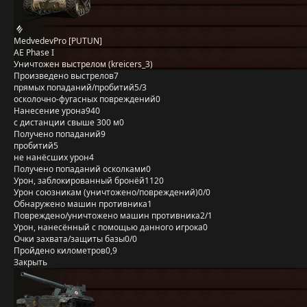
MedvedevPro [PUTUN]
AE Phase I
Уничтожен выстрелом (kreicers_3)
Произведено выстрелов
7
прямых попаданий/пробитий
5/3
осколочно-фугасных повреждений
0
Нанесение урона
940
с дистанции свыше 300 м
0
Получено попаданий
9
пробитий
5
не нанёсших урон
4
Получено попаданий осколками
0
Урон, заблокированный бронёй
1120
Урон союзникам (уничтожено/повреждений)
0/0
Обнаружено машин противника
1
Повреждено/уничтожено машин противника
2/1
Урон, нанесённый с помощью данного игрока
0
Очки захвата/защиты базы
0/0
Пройдено километров
0,9
Закрыть