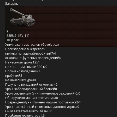
Закрыть
_55RUS_ [BV_11]
TIII Jäger
Уничтожен выстрелом (Geveletica)
Произведено выстрелов
9
прямых попаданий/пробитий
7/4
осколочно-фугасных повреждений
0
Нанесение урона
1251
с дистанции свыше 300 м
0
Получено попаданий
3
пробитий
3
не нанёсших урон
0
Получено попаданий осколками
0
Урон, заблокированный бронёй
0
Урон союзникам (уничтожено/повреждений)
0/0
Обнаружено машин противника
0
Повреждено/уничтожено машин противника
2/1
Урон, нанесённый с помощью данного игрока
0
Очки захвата/защиты базы
0/0
Пройдено километров
1,6