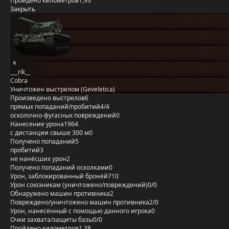
Пройдено километров
1,93
Закрыть
___rik__
Cobra
Уничтожен выстрелом (Geveletica)
Произведено выстрелов
6
прямых попаданий/пробитий
4/4
осколочно-фугасных повреждений
0
Нанесение урона
1964
с дистанции свыше 300 м
0
Получено попаданий
5
пробитий
3
не нанёсших урон
2
Получено попаданий осколками
0
Урон, заблокированный бронёй
710
Урон союзникам (уничтожено/повреждений)
0/0
Обнаружено машин противника
2
Повреждено/уничтожено машин противника
2/0
Урон, нанесённый с помощью данного игрока
0
Очки захвата/защиты базы
0/0
Пройдено километров
1,38