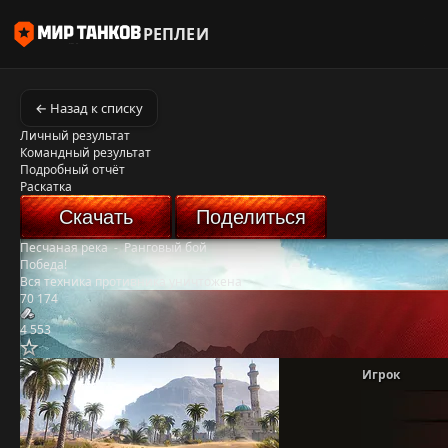
РЕПЛЕИ
← Назад к списку
Личный результат
Командный результат
Подробный отчёт
Раскатка
Скачать
Поделиться
Песчаная река
-
Ранговый бой
Победа!
Вся техника противника уничтожена
70 174
4 553
Игрок