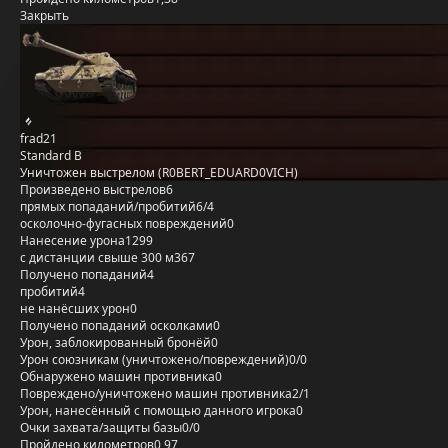
Закрыть
frad21
Standard B
Уничтожен выстрелом (R0BERT_EDUARD0VICH)
Произведено выстрелов
6
прямых попаданий/пробитий
6/4
осколочно-фугасных повреждений
0
Нанесение урона
1299
с дистанции свыше 300 м
367
Получено попаданий
4
пробитий
4
не нанёсших урон
0
Получено попаданий осколками
0
Урон, заблокированный бронёй
0
Урон союзникам (уничтожено/повреждений)
0/0
Обнаружено машин противника
0
Повреждено/уничтожено машин противника
2/1
Урон, нанесённый с помощью данного игрока
0
Очки захвата/защиты базы
0/0
Пройдено километров
0,97