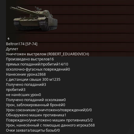
Beltron174 [SP-74]
Дуплет
Уничтожен выстрелом (R0BERT_EDUARD0VICH)
Произведено выстрелов
16
прямых попаданий/пробитий
14/10
осколочно-фугасных повреждений
0
Нанесение урона
2868
с дистанции свыше 300 м
1235
Получено попаданий
3
пробитий
3
не нанёсших урон
0
Получено попаданий осколками
0
Урон, заблокированный бронёй
0
Урон союзникам (уничтожено/повреждений)
0/0
Обнаружено машин противника
1
Повреждено/уничтожено машин противника
5/2
Урон, нанесённый с помощью данного игрока
568
Очки захвата/защиты базы
0/0