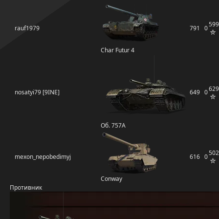
599
rauf1979
791
0
Char Futur 4
629
nosatyi79 [9INE]
649
0
Об. 757А
502
mexon_nepobedimyj
616
0
Conway
Противник