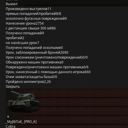
Выжил
Произведено выстрелов
11
прямых попаданий/пробитий
8/8
осколочно-фугасных повреждений
0
Нанесение урона
2754
с дистанции свыше 300 м
886
Получено попаданий
9
пробитий
2
не нанёсших урон
7
Получено попаданий осколками
0
Урон, заблокированный бронёй
2690
Урон союзникам (уничтожено/повреждений)
0/0
Обнаружено машин противника
0
Повреждено/уничтожено машин противника
6/6
Урон, нанесённый с помощью данного игрока
660
Очки захвата/защиты базы
0/0
Пройдено километров
2,26
Закрыть
_MyJIbTuK_ [PRO_A]
Cobra