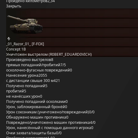
Пройдено километров
2,34
Закрыть
_01_Razor_01_ [F-FOX]
Concept 1B
Уничтожен выстрелом (R0BERT_EDUARD0VICH)
Произведено выстрелов
8
прямых попаданий/пробитий
7/5
осколочно-фугасных повреждений
0
Нанесение урона
2055
с дистанции свыше 300 м
421
Получено попаданий
5
пробитий
5
не нанёсших урон
0
Получено попаданий осколками
0
Урон, заблокированный бронёй
0
Урон союзникам (уничтожено/повреждений)
0/0
Обнаружено машин противника
0
Повреждено/уничтожено машин противника
4/0
Урон, нанесённый с помощью данного игрока
0
Очки захвата/защиты базы
0/0