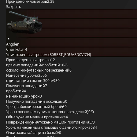
Пройдено километров
2,39
Закрыть
Angden
Char Futur 4
Уничтожен выстрелом (R0BERT_EDUARD0VICH)
Произведено выстрелов
12
прямых попаданий/пробитий
10/8
осколочно-фугасных повреждений
0
Нанесение урона
2506
с дистанции свыше 300 м
930
Получено попаданий
7
пробитий
4
не нанёсших урон
3
Получено попаданий осколками
0
Урон, заблокированный бронёй
0
Урон союзникам (уничтожено/повреждений)
0/0
Обнаружено машин противника
4
Повреждено/уничтожено машин противника
5/3
Урон, нанесённый с помощью данного игрока
634
Очки захвата/защиты базы
0/0