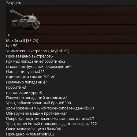
Закрыть
MaxDiesell [SP-74]
Kpz 50 t
Уничтожен выстрелом (_MyJIbTuK_)
Произведено выстрелов
5
прямых попаданий/пробитий
5/2
осколочно-фугасных повреждений
0
Нанесение урона
423
с дистанции свыше 300 м
0
Получено попаданий
7
пробитий
3
не нанёсших урон
3
Получено попаданий осколками
1
Урон, заблокированный бронёй
390
Урон союзникам (уничтожено/повреждений)
0/0
Обнаружено машин противника
1
Повреждено/уничтожено машин противника
2/1
Урон, нанесённый с помощью данного игрока
322
Очки захвата/защиты базы
0/0
Пройдено километров
1,02