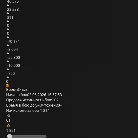
46 575
23 288
311
0
0
70 174
-8 094
-52 800
-10 000
-720
0
Время
Опыт
Начало боя
02.06.2026 16:57:53
Продолжительность боя
9:02
Время в бою до уничтожения
-
Начислено за бой
1 214
61
1 821