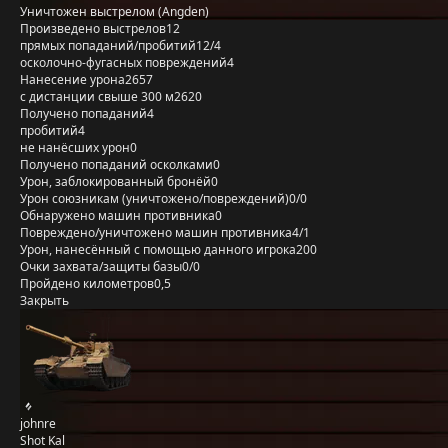
Уничтожен выстрелом (Angden)
Произведено выстрелов
12
прямых попаданий/пробитий
12/4
осколочно-фугасных повреждений
4
Нанесение урона
2657
с дистанции свыше 300 м
2620
Получено попаданий
4
пробитий
4
не нанёсших урон
0
Получено попаданий осколками
0
Урон, заблокированный бронёй
0
Урон союзникам (уничтожено/повреждений)
0/0
Обнаружено машин противника
0
Повреждено/уничтожено машин противника
4/1
Урон, нанесённый с помощью данного игрока
200
Очки захвата/защиты базы
0/0
Пройдено километров
0,5
Закрыть
johnre
Shot Kal