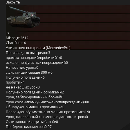
Закрыть
Misha_m2612
Char Futur 4
Уничтожен выстрелом (MedvedevPro)
Произведено выстрелов
3
прямых попаданий/пробитий
1/0
осколочно-фугасных повреждений
0
Нанесение урона
0
с дистанции свыше 300 м
0
Получено попаданий
6
пробитий
4
не нанёсших урон
0
Получено попаданий осколками
2
Урон, заблокированный бронёй
0
Урон союзникам (уничтожено/повреждений)
0/0
Обнаружено машин противника
0
Повреждено/уничтожено машин противника
1/0
Урон, нанесённый с помощью данного игрока
0
Очки захвата/защиты базы
0/0
Пройдено километров
0,97