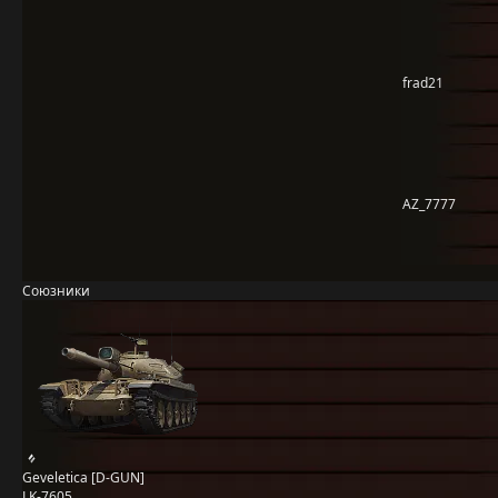
frad21
AZ_7777
Союзники
Geveletica [D-GUN]
LK-7605