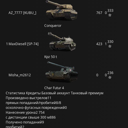
333
AZ_7777 [KUBU_]
767
0
Conqueror
330
1
MaxDiesell [SP-74]
423
1
Kpz 50 t
236
Misha_m2612
0
0
Char Futur 4
Статистика
Кредиты
Базовый аккаунт
Танковый премиум
Произведено выстрелов
11
прямых попаданий/пробитий
8/8
осколочно-фугасных повреждений
0
Нанесение урона
2 754
с дистанции свыше 300 м
886
Получено попаданий
9
пробитий
2