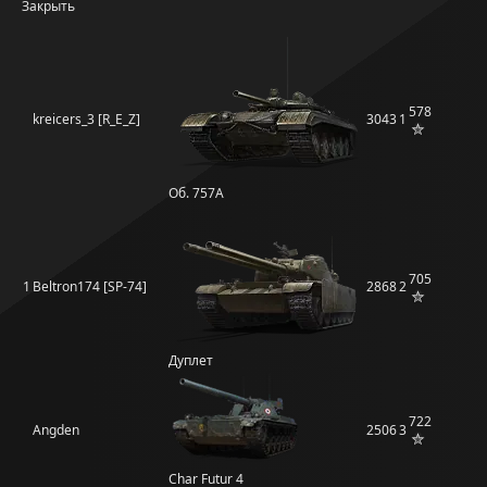
Закрыть
578
kreicers_3 [R_E_Z]
3043
1
Об. 757А
705
1
Beltron174 [SP-74]
2868
2
Дуплет
722
Angden
2506
3
Char Futur 4