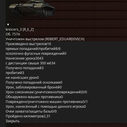
kreicers_3 [R_E_Z]
Об. 757А
Уничтожен выстрелом (R0BERT_EDUARD0VICH)
Произведено выстрелов
16
прямых попаданий/пробитий
8/6
осколочно-фугасных повреждений
0
Нанесение урона
3043
с дистанции свыше 300 м
634
Получено попаданий
3
пробитий
3
не нанёсших урон
0
Получено попаданий осколками
0
Урон, заблокированный бронёй
0
Урон союзникам (уничтожено/повреждений)
0/0
Обнаружено машин противника
0
Повреждено/уничтожено машин противника
5/1
Урон, нанесённый с помощью данного игрока
0
Очки захвата/защиты базы
0/0
Пройдено километров
2,31
Закрыть