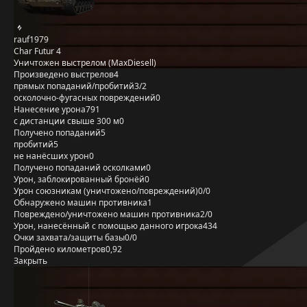
rauf1979
Char Futur 4
Уничтожен выстрелом (MaxDiesell)
Произведено выстрелов
4
прямых попаданий/пробитий
3/2
осколочно-фугасных повреждений
0
Нанесение урона
791
с дистанции свыше 300 м
0
Получено попаданий
5
пробитий
5
не нанёсших урон
0
Получено попаданий осколками
0
Урон, заблокированный бронёй
0
Урон союзникам (уничтожено/повреждений)
0/0
Обнаружено машин противника
1
Повреждено/уничтожено машин противника
2/0
Урон, нанесённый с помощью данного игрока
434
Очки захвата/защиты базы
0/0
Пройдено километров
0,92
Закрыть