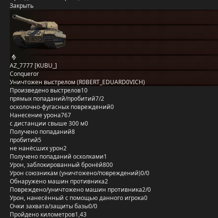
Закрыть
AZ_7777 [KUBU_]
Conqueror
Уничтожен выстрелом (R0BERT_EDUARD0VICH)
Произведено выстрелов
10
прямых попаданий/пробитий
7/2
осколочно-фугасных повреждений
0
Нанесение урона
767
с дистанции свыше 300 м
0
Получено попаданий
8
пробитий
5
не нанёсших урон
2
Получено попаданий осколками
1
Урон, заблокированный бронёй
800
Урон союзникам (уничтожено/повреждений)
0/0
Обнаружено машин противника
2
Повреждено/уничтожено машин противника
2/0
Урон, нанесённый с помощью данного игрока
0
Очки захвата/защиты базы
0/0
Пройдено километров
1,43