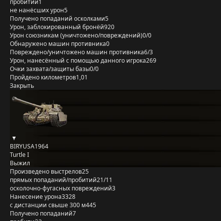
пробитий
1
не нанёсших урон
5
Получено попаданий осколками
5
Урон, заблокированный бронёй
920
Урон союзникам (уничтожено/повреждений)
0/0
Обнаружено машин противника
0
Повреждено/уничтожено машин противника
6/3
Урон, нанесённый с помощью данного игрока
269
Очки захвата/защиты базы
0/0
Пройдено километров
1,01
Закрыть
BIRYUSA1964
Turtle I
Выжил
Произведено выстрелов
25
прямых попаданий/пробитий
21/11
осколочно-фугасных повреждений
3
Нанесение урона
3328
с дистанции свыше 300 м
445
Получено попаданий
7