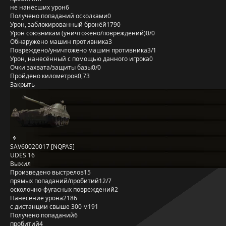
не нанёсших урон
6
Получено попаданий осколками
0
Урон, заблокированный бронёй
1790
Урон союзникам (уничтожено/повреждений)
0/0
Обнаружено машин противника
3
Повреждено/уничтожено машин противника
3/1
Урон, нанесённый с помощью данного игрока
0
Очки захвата/защиты базы
0/0
Пройдено километров
0,73
Закрыть
SAV60020017 [NQPAS]
UDES 16
Выжил
Произведено выстрелов
15
прямых попаданий/пробитий
12/7
осколочно-фугасных повреждений
2
Нанесение урона
2186
с дистанции свыше 300 м
191
Получено попаданий
6
пробитий
4