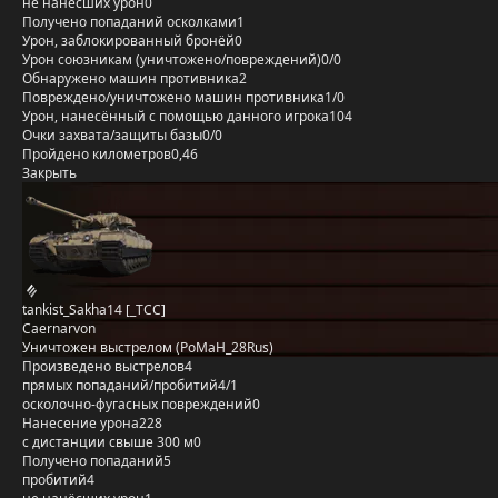
не нанёсших урон
0
Получено попаданий осколками
1
Урон, заблокированный бронёй
0
Урон союзникам (уничтожено/повреждений)
0/0
Обнаружено машин противника
2
Повреждено/уничтожено машин противника
1/0
Урон, нанесённый с помощью данного игрока
104
Очки захвата/защиты базы
0/0
Пройдено километров
0,46
Закрыть
tankist_Sakha14 [_TCC]
Caernarvon
Уничтожен выстрелом (PoMaH_28Rus)
Произведено выстрелов
4
прямых попаданий/пробитий
4/1
осколочно-фугасных повреждений
0
Нанесение урона
228
с дистанции свыше 300 м
0
Получено попаданий
5
пробитий
4