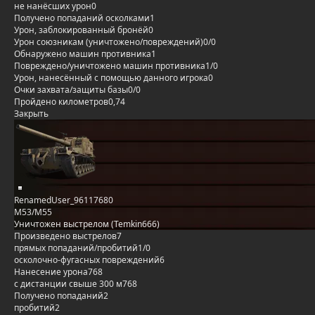
не нанёсших урон
0
Получено попаданий осколками
1
Урон, заблокированный бронёй
0
Урон союзникам (уничтожено/повреждений)
0/0
Обнаружено машин противника
1
Повреждено/уничтожено машин противника
1/0
Урон, нанесённый с помощью данного игрока
0
Очки захвата/защиты базы
0/0
Пройдено километров
0,74
Закрыть
RenamedUser_96117680
M53/M55
Уничтожен выстрелом (Temkin666)
Произведено выстрелов
7
прямых попаданий/пробитий
1/0
осколочно-фугасных повреждений
6
Нанесение урона
768
с дистанции свыше 300 м
768
Получено попаданий
2
пробитий
2