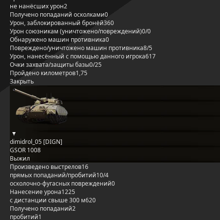
не нанёсших урон
2
Получено попаданий осколками
0
Урон, заблокированный бронёй
360
Урон союзникам (уничтожено/повреждений)
0/0
Обнаружено машин противника
0
Повреждено/уничтожено машин противника
8/5
Урон, нанесённый с помощью данного игрока
617
Очки захвата/защиты базы
0/25
Пройдено километров
1,75
Закрыть
dimidrol_05 [DIGN]
GSOR 1008
Выжил
Произведено выстрелов
16
прямых попаданий/пробитий
10/4
осколочно-фугасных повреждений
0
Нанесение урона
1225
с дистанции свыше 300 м
620
Получено попаданий
2
пробитий
1