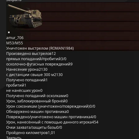
amur_706
M53/M55
Уничтожен выстрелом (ROMAN1984)
Произведено выстрелов
12
прямых попаданий/пробитий
3/0
осколочно-фугасных повреждений
9
Нанесение урона
2130
с дистанции свыше 300 м
2130
Получено попаданий
1
пробитий
1
не нанёсших урон
0
Получено попаданий осколками
0
Урон, заблокированный бронёй
0
Урон союзникам (уничтожено/повреждений)
0/0
Обнаружено машин противника
0
Повреждено/уничтожено машин противника
4/0
Урон, нанесённый с помощью данного игрока
454
Очки захвата/защиты базы
0/0
Пройдено километров
1,01
Закрыть