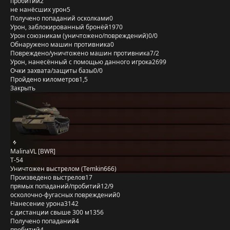
пробитий
2
не нанёсших урон
5
Получено попаданий осколками
0
Урон, заблокированный бронёй
1970
Урон союзникам (уничтожено/повреждений)
0/0
Обнаружено машин противника
0
Повреждено/уничтожено машин противника
7/2
Урон, нанесённый с помощью данного игрока
2699
Очки захвата/защиты базы
0/0
Пройдено километров
1,5
Закрыть
MalinaVL [BWR]
Т-54
Уничтожен выстрелом (Temkin666)
Произведено выстрелов
17
прямых попаданий/пробитий
12/9
осколочно-фугасных повреждений
0
Нанесение урона
3142
с дистанции свыше 300 м
1356
Получено попаданий
4
пробитий
4