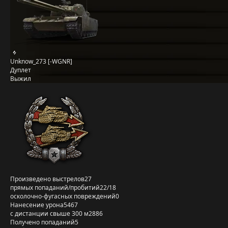
Unknow_273 [-WGNR]
Дуплет
Выжил
Произведено выстрелов
27
прямых попаданий/пробитий
22/18
осколочно-фугасных повреждений
0
Нанесение урона
5467
с дистанции свыше 300 м
2886
Получено попаданий
5