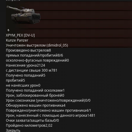
XPYM_PEX [DV-U]
Kunze Panzer
Уничтожен выстрелом (dimidrol_05)
Произведено выстрелов
8
прямых попаданий/пробитий
8/6
осколочно-фугасных повреждений
0
Нанесение урона
2124
с дистанции свыше 300 м
781
Получено попаданий
5
пробитий
5
не нанёсших урон
0
Получено попаданий осколками
1
Урон, заблокированный бронёй
0
Урон союзникам (уничтожено/повреждений)
0/0
Обнаружено машин противника
4
Повреждено/уничтожено машин противника
4/1
Урон, нанесённый с помощью данного игрока
1481
Очки захвата/защиты базы
0/0
Пройдено километров
2,02
Закрыть