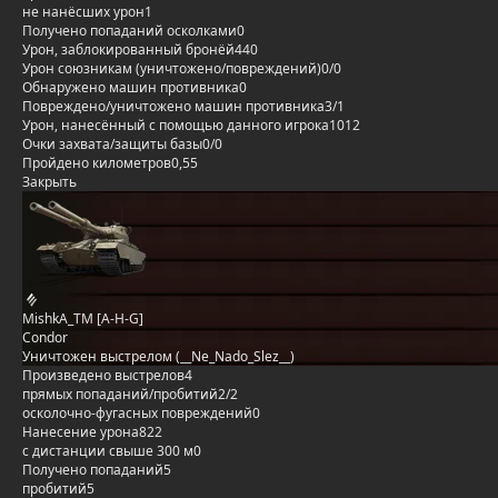
не нанёсших урон
1
Получено попаданий осколками
0
Урон, заблокированный бронёй
440
Урон союзникам (уничтожено/повреждений)
0/0
Обнаружено машин противника
0
Повреждено/уничтожено машин противника
3/1
Урон, нанесённый с помощью данного игрока
1012
Очки захвата/защиты базы
0/0
Пройдено километров
0,55
Закрыть
MishkA_TM [A-H-G]
Condor
Уничтожен выстрелом (__Ne_Nado_Slez__)
Произведено выстрелов
4
прямых попаданий/пробитий
2/2
осколочно-фугасных повреждений
0
Нанесение урона
822
с дистанции свыше 300 м
0
Получено попаданий
5
пробитий
5