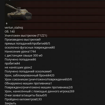
vertun_stalnoj
Об. 140
Уничтожен выстрелом (T1ZZ1)
Произведено выстрелов
9
прямых попаданий/пробитий
8/5
осколочно-фугасных повреждений
0
Нанесение урона
1744
с дистанции свыше 300 м
0
Получено попаданий
6
пробитий
4
не нанёсших урон
2
Получено попаданий осколками
0
Урон, заблокированный бронёй
420
Урон союзникам (уничтожено/повреждений)
0/0
Обнаружено машин противника
1
Повреждено/уничтожено машин противника
2/0
Урон, нанесённый с помощью данного игрока
269
Очки захвата/защиты базы
0/0
Пройдено километров
0,93
Закрыть