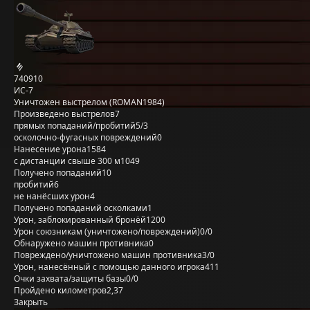
740910
ИС-7
Уничтожен выстрелом (ROMAN1984)
Произведено выстрелов
7
прямых попаданий/пробитий
5/3
осколочно-фугасных повреждений
0
Нанесение урона
1584
с дистанции свыше 300 м
1049
Получено попаданий
10
пробитий
6
не нанёсших урон
4
Получено попаданий осколками
1
Урон, заблокированный бронёй
1200
Урон союзникам (уничтожено/повреждений)
0/0
Обнаружено машин противника
0
Повреждено/уничтожено машин противника
3/0
Урон, нанесённый с помощью данного игрока
411
Очки захвата/защиты базы
0/0
Пройдено километров
2,37
Закрыть