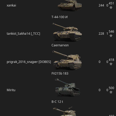
451
xankai
244
0
Т-44-100 И
546
tankist_Sakha14 [_TCC]
228
1
Caernarvon
418
prigrak_2016_snajper [DOBES]
0
0
FV215b 183
500
Miritu
0
0
B-C 12 t