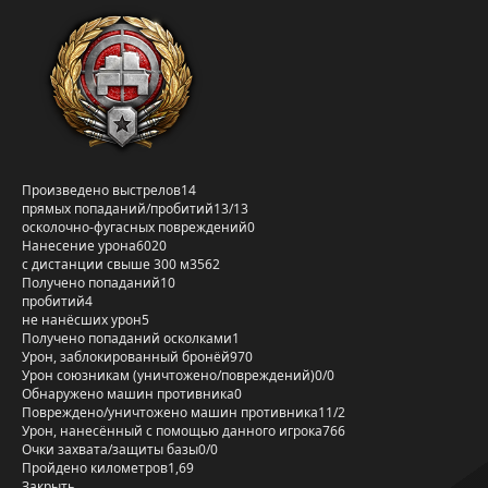
Произведено выстрелов
14
прямых попаданий/пробитий
13/13
осколочно-фугасных повреждений
0
Нанесение урона
6020
с дистанции свыше 300 м
3562
Получено попаданий
10
пробитий
4
не нанёсших урон
5
Получено попаданий осколками
1
Урон, заблокированный бронёй
970
Урон союзникам (уничтожено/повреждений)
0/0
Обнаружено машин противника
0
Повреждено/уничтожено машин противника
11/2
Урон, нанесённый с помощью данного игрока
766
Очки захвата/защиты базы
0/0
Пройдено километров
1,69
Закрыть