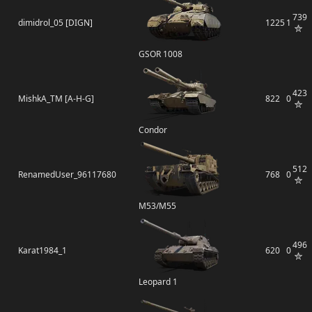
739
dimidrol_05 [DIGN]
1225
1
GSOR 1008
423
MishkA_TM [A-H-G]
822
0
Condor
512
RenamedUser_96117680
768
0
M53/M55
496
Karat1984_1
620
0
Leopard 1