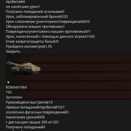
пробитий
4
не нанёсших урон
1
Получено попаданий осколками
0
Урон, заблокированный бронёй
320
Урон союзникам (уничтожено/повреждений)
0/0
Обнаружено машин противника
1
Повреждено/уничтожено машин противника
9/1
Урон, нанесённый с помощью данного игрока
1036
Очки захвата/защиты базы
0/0
Пройдено километров
1,95
Закрыть
ROMAN1984
T95
Затоплен
Произведено выстрелов
10
прямых попаданий/пробитий
10/7
осколочно-фугасных повреждений
0
Нанесение урона
4006
с дистанции свыше 300 м
1201
Получено попаданий
9