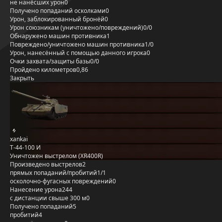
не нанёсших урон
0
Получено попаданий осколками
0
Урон, заблокированный бронёй
0
Урон союзникам (уничтожено/повреждений)
0/0
Обнаружено машин противника
1
Повреждено/уничтожено машин противника
1/0
Урон, нанесённый с помощью данного игрока
0
Очки захвата/защиты базы
0/0
Пройдено километров
0,86
Закрыть
xankai
Т-44-100 И
Уничтожен выстрелом (XR400R)
Произведено выстрелов
2
прямых попаданий/пробитий
1/1
осколочно-фугасных повреждений
0
Нанесение урона
244
с дистанции свыше 300 м
0
Получено попаданий
5
пробитий
4