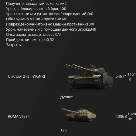
Получено попаданий осколками
2
Урон, заблокированный бронёй
0
Урон союзникам (уничтожено/повреждений)
0/0
Обнаружено машин противника
0
Повреждено/уничтожено машин противника
0/0
Урон, нанесённый с помощью данного игрока
349
Очки захвата/защиты базы
0/0
Пройдено километров
0,52
Закрыть
1161
Unknow_273 [-WGNR]
5467
1
Дуплет
1020
ROMAN1984
4006
3
T95