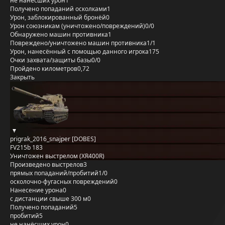
не нанёсших урон
1
Получено попаданий осколками
1
Урон, заблокированный бронёй
0
Урон союзникам (уничтожено/повреждений)
0/0
Обнаружено машин противника
1
Повреждено/уничтожено машин противника
1/1
Урон, нанесённый с помощью данного игрока
175
Очки захвата/защиты базы
0/0
Пройдено километров
0,72
Закрыть
prigrak_2016_snajper [DOBES]
FV215b 183
Уничтожен выстрелом (XR400R)
Произведено выстрелов
3
прямых попаданий/пробитий
1/0
осколочно-фугасных повреждений
0
Нанесение урона
0
с дистанции свыше 300 м
0
Получено попаданий
5
пробитий
5
не нанёсших урон
0