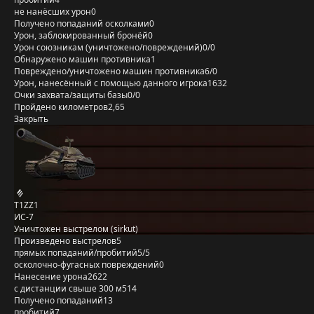
не нанёсших урон
0
Получено попаданий осколками
0
Урон, заблокированный бронёй
0
Урон союзникам (уничтожено/повреждений)
0/0
Обнаружено машин противника
1
Повреждено/уничтожено машин противника
6/0
Урон, нанесённый с помощью данного игрока
1632
Очки захвата/защиты базы
0/0
Пройдено километров
2,65
Закрыть
T1ZZ1
ИС-7
Уничтожен выстрелом (sirkut)
Произведено выстрелов
5
прямых попаданий/пробитий
5/5
осколочно-фугасных повреждений
0
Нанесение урона
2622
с дистанции свыше 300 м
514
Получено попаданий
13
пробитий
7