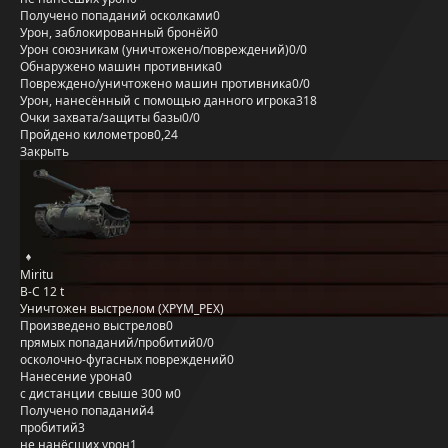
Получено попаданий осколками
0
Урон, заблокированный бронёй
0
Урон союзникам (уничтожено/повреждений)
0/0
Обнаружено машин противника
0
Повреждено/уничтожено машин противника
0/0
Урон, нанесённый с помощью данного игрока
318
Очки захвата/защиты базы
0/0
Пройдено километров
0,24
Закрыть
Miritu
B-C 12 t
Уничтожен выстрелом (XPYM_PEX)
Произведено выстрелов
0
прямых попаданий/пробитий
0/0
осколочно-фугасных повреждений
0
Нанесение урона
0
с дистанции свыше 300 м
0
Получено попаданий
4
пробитий
3
не нанёсших урон
1