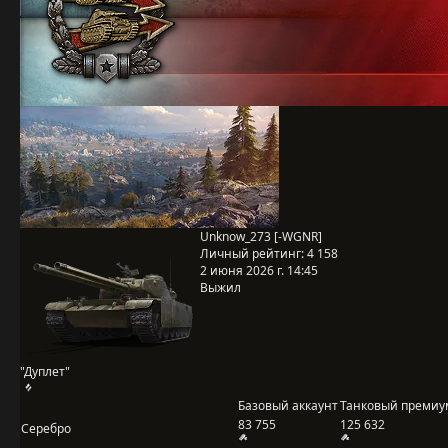
Unknow_273 [-WGNR]
Личный рейтинг:
4 158
2 июня 2026 г. 14:45
Выжил
"Дуплет"
Базовый аккаунт
Танковый премиу
83 755
125 632
Серебро