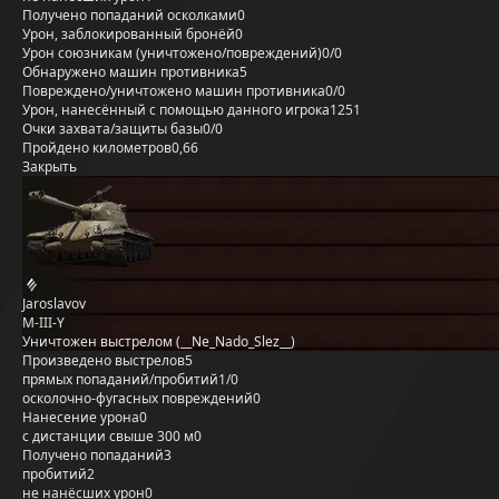
Получено попаданий осколками
0
Урон, заблокированный бронёй
0
Урон союзникам (уничтожено/повреждений)
0/0
Обнаружено машин противника
5
Повреждено/уничтожено машин противника
0/0
Урон, нанесённый с помощью данного игрока
1251
Очки захвата/защиты базы
0/0
Пройдено километров
0,66
Закрыть
Jaroslavov
M-III-Y
Уничтожен выстрелом (__Ne_Nado_Slez__)
Произведено выстрелов
5
прямых попаданий/пробитий
1/0
осколочно-фугасных повреждений
0
Нанесение урона
0
с дистанции свыше 300 м
0
Получено попаданий
3
пробитий
2
не нанёсших урон
0