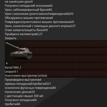
не нанёсших урон
0
Получено попаданий осколками
0
Урон, заблокированный бронёй
0
Урон союзникам (уничтожено/повреждений)
0/0
Обнаружено машин противника
0
Повреждено/уничтожено машин противника
4/0
Урон, нанесённый с помощью данного игрока
237
Очки захвата/защиты базы
0/0
Пройдено километров
0,27
Закрыть
Karat1984_1
Leopard 1
Уничтожен выстрелом (sirkut)
Произведено выстрелов
4
прямых попаданий/пробитий
3/1
осколочно-фугасных повреждений
0
Нанесение урона
620
с дистанции свыше 300 м
0
Получено попаданий
6
пробитий
6