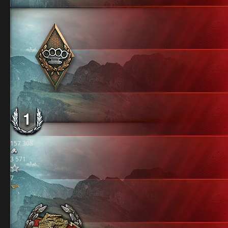
157 308
3 571
7