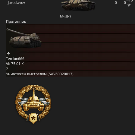
410
Jaroslavov
0
0
M-III-Y
Противник
Temkin666
VK 75.01 K
2
Уничтожен выстрелом (SAV60020017)