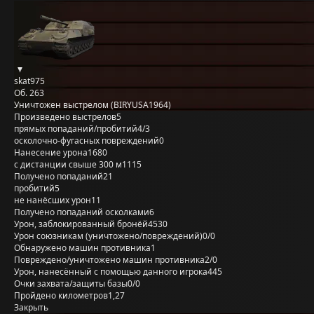
skat975
Об. 263
Уничтожен выстрелом (BIRYUSA1964)
Произведено выстрелов
5
прямых попаданий/пробитий
4/3
осколочно-фугасных повреждений
0
Нанесение урона
1680
с дистанции свыше 300 м
1115
Получено попаданий
21
пробитий
5
не нанёсших урон
11
Получено попаданий осколками
6
Урон, заблокированный бронёй
4530
Урон союзникам (уничтожено/повреждений)
0/0
Обнаружено машин противника
1
Повреждено/уничтожено машин противника
2/0
Урон, нанесённый с помощью данного игрока
445
Очки захвата/защиты базы
0/0
Пройдено километров
1,27
Закрыть