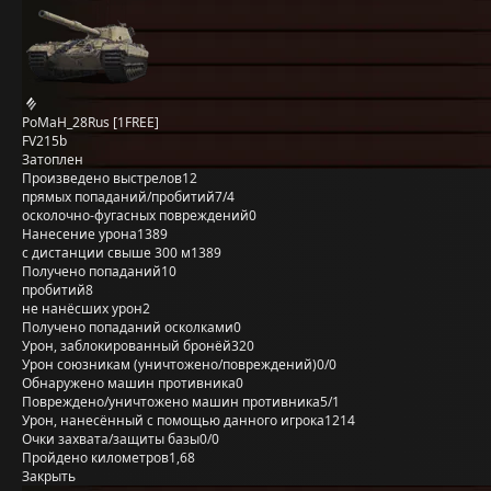
PoMaH_28Rus [1FREE]
FV215b
Затоплен
Произведено выстрелов
12
прямых попаданий/пробитий
7/4
осколочно-фугасных повреждений
0
Нанесение урона
1389
с дистанции свыше 300 м
1389
Получено попаданий
10
пробитий
8
не нанёсших урон
2
Получено попаданий осколками
0
Урон, заблокированный бронёй
320
Урон союзникам (уничтожено/повреждений)
0/0
Обнаружено машин противника
0
Повреждено/уничтожено машин противника
5/1
Урон, нанесённый с помощью данного игрока
1214
Очки захвата/защиты базы
0/0
Пройдено километров
1,68
Закрыть