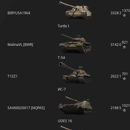
1373
BIRYUSA1964
3328
2
Turtle I
921
MalinaVL [BWR]
3142
0
Т-54
701
T1ZZ1
2622
1
ИС-7
1021
SAV60020017 [NQPAS]
2186
5
UDES 16