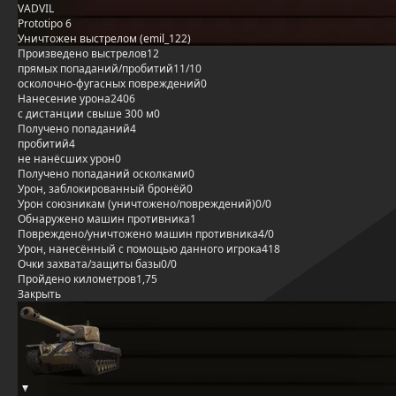
VADVIL
Prototipo 6
Уничтожен выстрелом (emil_122)
Произведено выстрелов
12
прямых попаданий/пробитий
11/10
осколочно-фугасных повреждений
0
Нанесение урона
2406
с дистанции свыше 300 м
0
Получено попаданий
4
пробитий
4
не нанёсших урон
0
Получено попаданий осколками
0
Урон, заблокированный бронёй
0
Урон союзникам (уничтожено/повреждений)
0/0
Обнаружено машин противника
1
Повреждено/уничтожено машин противника
4/0
Урон, нанесённый с помощью данного игрока
418
Очки захвата/защиты базы
0/0
Пройдено километров
1,75
Закрыть