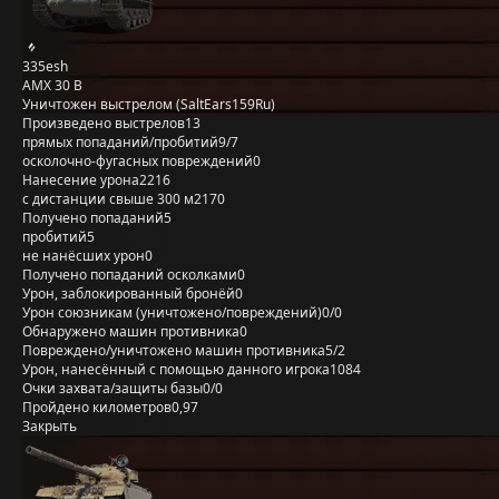
335esh
AMX 30 B
Уничтожен выстрелом (SaltEars159Ru)
Произведено выстрелов
13
прямых попаданий/пробитий
9/7
осколочно-фугасных повреждений
0
Нанесение урона
2216
с дистанции свыше 300 м
2170
Получено попаданий
5
пробитий
5
не нанёсших урон
0
Получено попаданий осколками
0
Урон, заблокированный бронёй
0
Урон союзникам (уничтожено/повреждений)
0/0
Обнаружено машин противника
0
Повреждено/уничтожено машин противника
5/2
Урон, нанесённый с помощью данного игрока
1084
Очки захвата/защиты базы
0/0
Пройдено километров
0,97
Закрыть