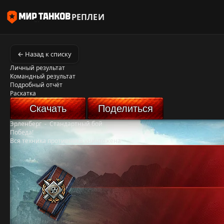
РЕПЛЕИ
← Назад к списку
Личный результат
Командный результат
Подробный отчёт
Раскатка
Скачать
Поделиться
Эрленберг
-
Стандартный бой
Победа!
Вся техника противника уничтожена