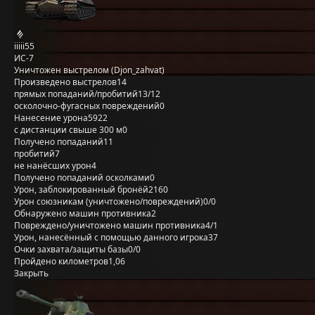
iiiii55
ИС-7
Уничтожен выстрелом (Djon_zahvat)
Произведено выстрелов
14
прямых попаданий/пробитий
13/12
осколочно-фугасных повреждений
0
Нанесение урона
5922
с дистанции свыше 300 м
0
Получено попаданий
11
пробитий
7
не нанёсших урон
4
Получено попаданий осколками
0
Урон, заблокированный бронёй
2160
Урон союзникам (уничтожено/повреждений)
0/0
Обнаружено машин противника
2
Повреждено/уничтожено машин противника
4/1
Урон, нанесённый с помощью данного игрока
37
Очки захвата/защиты базы
0/0
Пройдено километров
1,06
Закрыть