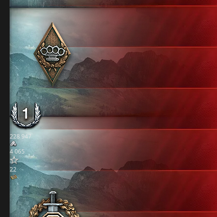
228 947
4 065
22