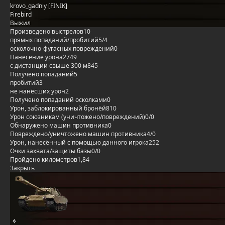
krovo_gadniy [FINIK]
Firebird
Выжил
Произведено выстрелов
10
прямых попаданий/пробитий
5/4
осколочно-фугасных повреждений
0
Нанесение урона
2749
с дистанции свыше 300 м
845
Получено попаданий
5
пробитий
3
не нанёсших урон
2
Получено попаданий осколками
0
Урон, заблокированный бронёй
810
Урон союзникам (уничтожено/повреждений)
0/0
Обнаружено машин противника
0
Повреждено/уничтожено машин противника
4/0
Урон, нанесённый с помощью данного игрока
252
Очки захвата/защиты базы
0/0
Пройдено километров
1,84
Закрыть