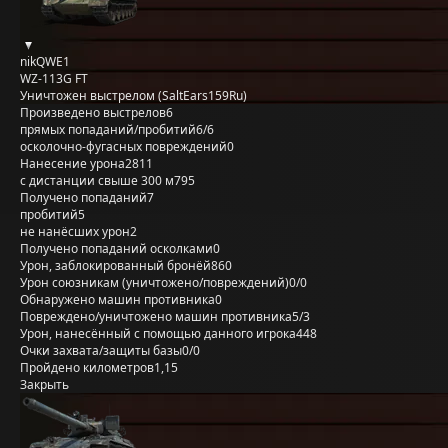
nikQWE1
WZ-113G FT
Уничтожен выстрелом (SaltEars159Ru)
Произведено выстрелов
6
прямых попаданий/пробитий
6/6
осколочно-фугасных повреждений
0
Нанесение урона
2811
с дистанции свыше 300 м
795
Получено попаданий
7
пробитий
5
не нанёсших урон
2
Получено попаданий осколками
0
Урон, заблокированный бронёй
860
Урон союзникам (уничтожено/повреждений)
0/0
Обнаружено машин противника
0
Повреждено/уничтожено машин противника
5/3
Урон, нанесённый с помощью данного игрока
448
Очки захвата/защиты базы
0/0
Пройдено километров
1,15
Закрыть