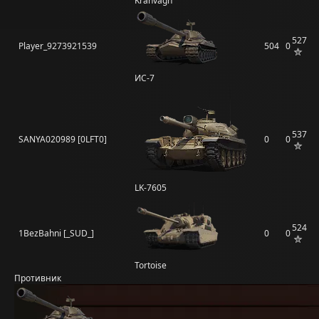
Kranvagn
527
Player_9273921539
504
0
ИС-7
537
SANYA020989 [0LFT0]
0
0
LK-7605
524
1BezBahni [_SUD_]
0
0
Tortoise
Противник