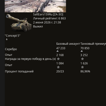
SaltEars159Ru [ZA-3O]
Личный рейтинг:
6 863
2 июня 2026 г. 21:38
Выжил
"Concept 5"
Базовый аккаунт
Танковый премиу
47 233
70 850
Серебро
Опыт
2 168
3 252
Награда за первую победу в день (x)
1 084
1 626
Опыт
Процент попаданий
20/23
86,96%