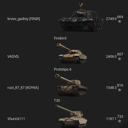
664
krovo_gadniy [FINIK]
2749
0
Firebird
807
VADVIL
2406
0
Prototipo 6
816
rust_87_87 [KOYKA]
1548
3
T30
733
Shurick111
1187
1