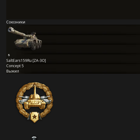
Союзники
SaltEars159Ru [ZA-3O]
Concept 5
Выжил