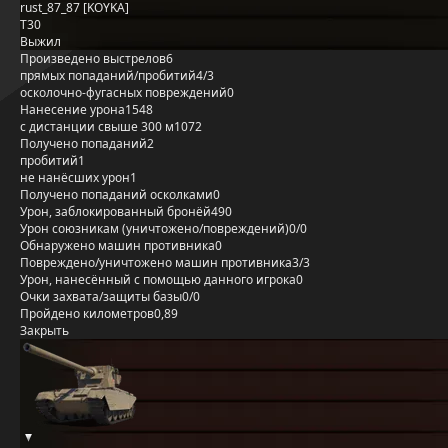
rust_87_87 [KOYKA]
T30
Выжил
Произведено выстрелов
6
прямых попаданий/пробитий
4/3
осколочно-фугасных повреждений
0
Нанесение урона
1548
с дистанции свыше 300 м
1072
Получено попаданий
2
пробитий
1
не нанёсших урон
1
Получено попаданий осколками
0
Урон, заблокированный бронёй
490
Урон союзникам (уничтожено/повреждений)
0/0
Обнаружено машин противника
0
Повреждено/уничтожено машин противника
3/3
Урон, нанесённый с помощью данного игрока
0
Очки захвата/защиты базы
0/0
Пройдено километров
0,89
Закрыть