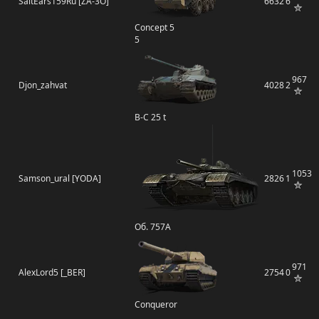
SaltEars159Ru [ZA-3O]
6632
6
Concept 5
5
967
Djon_zahvat
4028
2
B-C 25 t
1053
Samson_ural [YODA]
2826
1
Об. 757А
971
AlexLord5 [_BER]
2754
0
Conqueror