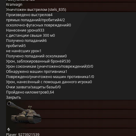
Kranvagn
Уничтожен выстрелом (stels_835)
Произведено выстрелов
4
прямых попаданий/пробитий
4/2
осколочно-фугасных повреждений
0
Нанесение урона
933
с дистанции свыше 300 м
0
Получено попаданий
6
пробитий
5
не нанёсших урон
1
Получено попаданий осколками
0
Урон, заблокированный бронёй
530
Урон союзникам (уничтожено/повреждений)
0/0
Обнаружено машин противника
1
Повреждено/уничтожено машин противника
1/0
Урон, нанесённый с помощью данного игрока
0
Очки захвата/защиты базы
0/0
Пройдено километров
0,64
Закрыть
Player_9273921539