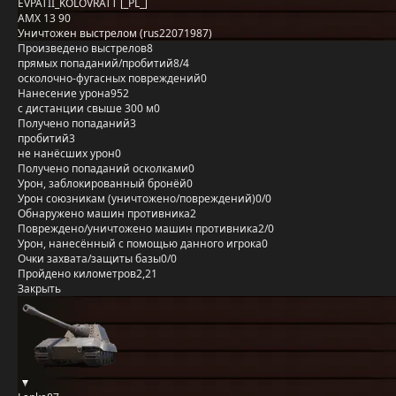
EVPATII_KOLOVRATT [_PL_]
AMX 13 90
Уничтожен выстрелом (rus22071987)
Произведено выстрелов
8
прямых попаданий/пробитий
8/4
осколочно-фугасных повреждений
0
Нанесение урона
952
с дистанции свыше 300 м
0
Получено попаданий
3
пробитий
3
не нанёсших урон
0
Получено попаданий осколками
0
Урон, заблокированный бронёй
0
Урон союзникам (уничтожено/повреждений)
0/0
Обнаружено машин противника
2
Повреждено/уничтожено машин противника
2/0
Урон, нанесённый с помощью данного игрока
0
Очки захвата/защиты базы
0/0
Пройдено километров
2,21
Закрыть