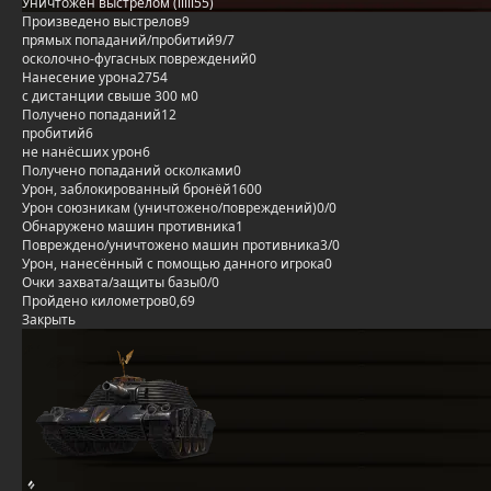
Уничтожен выстрелом (iiiii55)
Произведено выстрелов
9
прямых попаданий/пробитий
9/7
осколочно-фугасных повреждений
0
Нанесение урона
2754
с дистанции свыше 300 м
0
Получено попаданий
12
пробитий
6
не нанёсших урон
6
Получено попаданий осколками
0
Урон, заблокированный бронёй
1600
Урон союзникам (уничтожено/повреждений)
0/0
Обнаружено машин противника
1
Повреждено/уничтожено машин противника
3/0
Урон, нанесённый с помощью данного игрока
0
Очки захвата/защиты базы
0/0
Пройдено километров
0,69
Закрыть