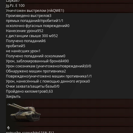
Lapka87
Jg.Pz. E 100
Уничтожен выстрелом (nikQWE1)
Произведено выстрелов
3
прямых попаданий/пробитий
1/1
осколочно-фугасных повреждений
0
Нанесение урона
952
с дистанции свыше 300 м
952
Получено попаданий
6
пробитий
5
не нанёсших урон
1
Получено попаданий осколками
0
Урон, заблокированный бронёй
490
Урон союзникам (уничтожено/повреждений)
0/0
Обнаружено машин противника
2
Повреждено/уничтожено машин противника
1/1
Урон, нанесённый с помощью данного игрока
0
Очки захвата/защиты базы
0/0
Пройдено километров
0,63
Закрыть
petrucho_razrushitel [AN_EL]