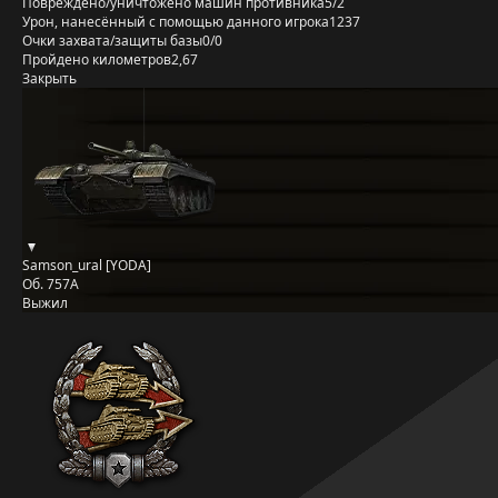
Повреждено/уничтожено машин противника
5/2
Урон, нанесённый с помощью данного игрока
1237
Очки захвата/защиты базы
0/0
Пройдено километров
2,67
Закрыть
Samson_ural [YODA]
Об. 757А
Выжил