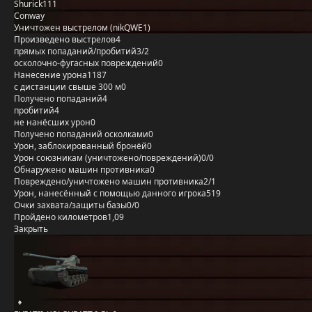
Shurick111
Conway
Уничтожен выстрелом (nikQWE1)
Произведено выстрелов
4
прямых попаданий/пробитий
3/2
осколочно-фугасных повреждений
0
Нанесение урона
1187
с дистанции свыше 300 м
0
Получено попаданий
4
пробитий
4
не нанёсших урон
0
Получено попаданий осколками
0
Урон, заблокированный бронёй
0
Урон союзникам (уничтожено/повреждений)
0/0
Обнаружено машин противника
0
Повреждено/уничтожено машин противника
2/1
Урон, нанесённый с помощью данного игрока
519
Очки захвата/защиты базы
0/0
Пройдено километров
1,09
Закрыть