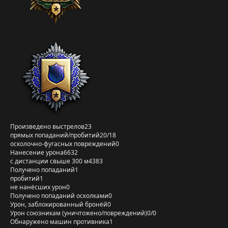
Произведено выстрелов
23
прямых попаданий/пробитий
20/18
осколочно-фугасных повреждений
0
Нанесение урона
6632
с дистанции свыше 300 м
4383
Получено попаданий
1
пробитий
1
не нанёсших урон
0
Получено попаданий осколками
0
Урон, заблокированный бронёй
0
Урон союзникам (уничтожено/повреждений)
0/0
Обнаружено машин противника
1