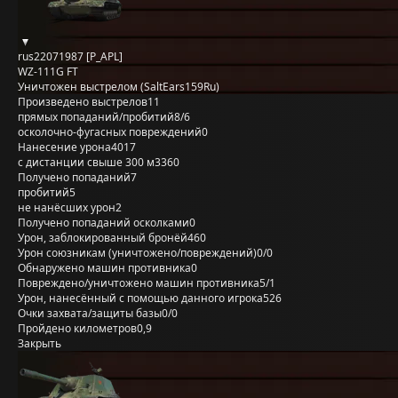
rus22071987 [P_APL]
WZ-111G FT
Уничтожен выстрелом (SaltEars159Ru)
Произведено выстрелов
11
прямых попаданий/пробитий
8/6
осколочно-фугасных повреждений
0
Нанесение урона
4017
с дистанции свыше 300 м
3360
Получено попаданий
7
пробитий
5
не нанёсших урон
2
Получено попаданий осколками
0
Урон, заблокированный бронёй
460
Урон союзникам (уничтожено/повреждений)
0/0
Обнаружено машин противника
0
Повреждено/уничтожено машин противника
5/1
Урон, нанесённый с помощью данного игрока
526
Очки захвата/защиты базы
0/0
Пройдено километров
0,9
Закрыть