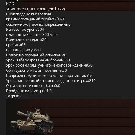
ИС-7
Уничтожен выстрелом (emil_122)
Произведено выстрелов
6
прямых попаданий/пробитий
2/1
осколочно-фугасных повреждений
0
Нанесение урона
504
с дистанции свыше 300 м
504
Получено попаданий
6
пробитий
5
не нанёсших урон
1
Получено попаданий осколками
0
Урон, заблокированный бронёй
560
Урон союзникам (уничтожено/повреждений)
0/0
Обнаружено машин противника
0
Повреждено/уничтожено машин противника
1/0
Урон, нанесённый с помощью данного игрока
219
Очки захвата/защиты базы
0/0
Пройдено километров
1,3
Закрыть