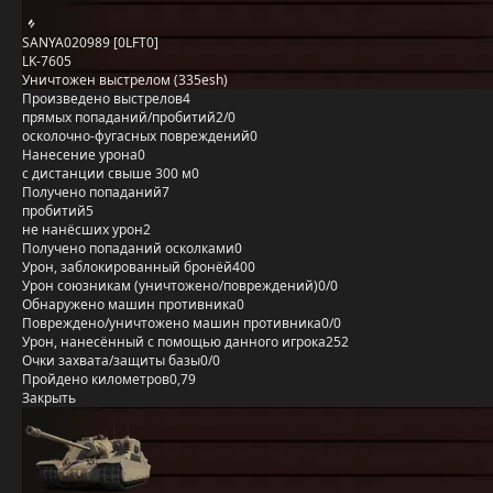
SANYA020989 [0LFT0]
LK-7605
Уничтожен выстрелом (335esh)
Произведено выстрелов
4
прямых попаданий/пробитий
2/0
осколочно-фугасных повреждений
0
Нанесение урона
0
с дистанции свыше 300 м
0
Получено попаданий
7
пробитий
5
не нанёсших урон
2
Получено попаданий осколками
0
Урон, заблокированный бронёй
400
Урон союзникам (уничтожено/повреждений)
0/0
Обнаружено машин противника
0
Повреждено/уничтожено машин противника
0/0
Урон, нанесённый с помощью данного игрока
252
Очки захвата/защиты базы
0/0
Пройдено километров
0,79
Закрыть