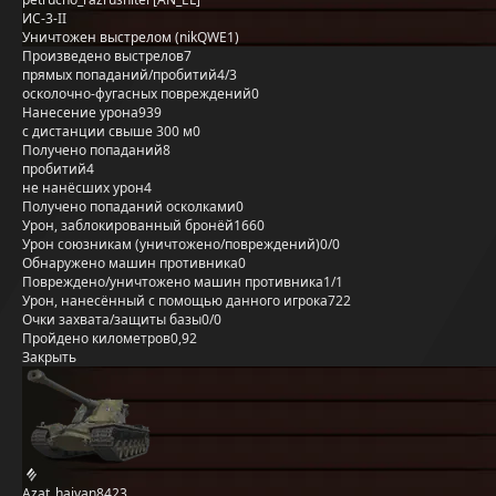
ИС-3-II
Уничтожен выстрелом (nikQWE1)
Произведено выстрелов
7
прямых попаданий/пробитий
4/3
осколочно-фугасных повреждений
0
Нанесение урона
939
с дистанции свыше 300 м
0
Получено попаданий
8
пробитий
4
не нанёсших урон
4
Получено попаданий осколками
0
Урон, заблокированный бронёй
1660
Урон союзникам (уничтожено/повреждений)
0/0
Обнаружено машин противника
0
Повреждено/уничтожено машин противника
1/1
Урон, нанесённый с помощью данного игрока
722
Очки захвата/защиты базы
0/0
Пройдено километров
0,92
Закрыть
Azat_haivan8423