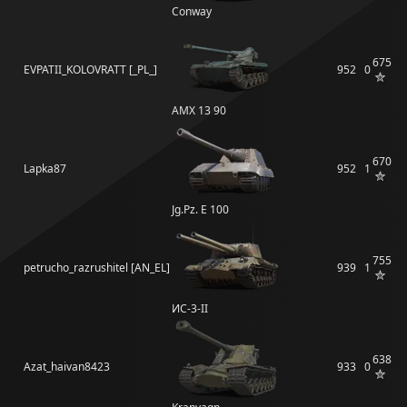
Conway
675
EVPATII_KOLOVRATT [_PL_]
952
0
AMX 13 90
670
Lapka87
952
1
Jg.Pz. E 100
755
petrucho_razrushitel [AN_EL]
939
1
ИС-3-II
638
Azat_haivan8423
933
0