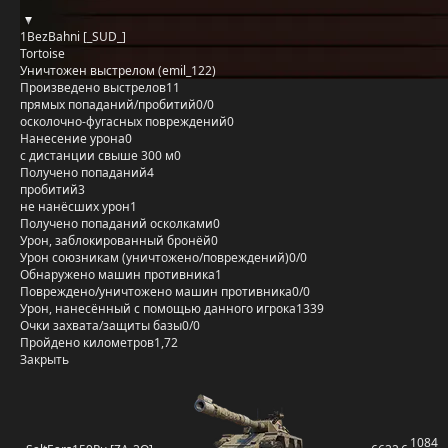
1BezBahni [_SUD_]
Tortoise
Уничтожен выстрелом (emil_122)
Произведено выстрелов
11
прямых попаданий/пробитий
0/0
осколочно-фугасных повреждений
0
Нанесение урона
0
с дистанции свыше 300 м
0
Получено попаданий
4
пробитий
3
не нанёсших урон
1
Получено попаданий осколками
0
Урон, заблокированный бронёй
0
Урон союзникам (уничтожено/повреждений)
0/0
Обнаружено машин противника
1
Повреждено/уничтожено машин противника
0/0
Урон, нанесённый с помощью данного игрока
1339
Очки захвата/защиты базы
0/0
Пройдено километров
1,72
Закрыть
1084