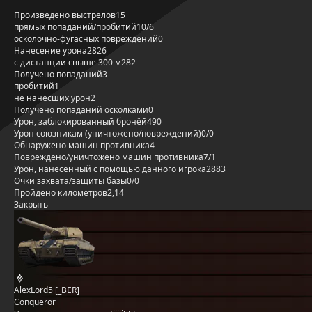
Произведено выстрелов
15
прямых попаданий/пробитий
10/6
осколочно-фугасных повреждений
0
Нанесение урона
2826
с дистанции свыше 300 м
282
Получено попаданий
3
пробитий
1
не нанёсших урон
2
Получено попаданий осколками
0
Урон, заблокированный бронёй
490
Урон союзникам (уничтожено/повреждений)
0/0
Обнаружено машин противника
4
Повреждено/уничтожено машин противника
7/1
Урон, нанесённый с помощью данного игрока
2883
Очки захвата/защиты базы
0/0
Пройдено километров
2,14
Закрыть
AlexLord5 [_BER]
Conqueror