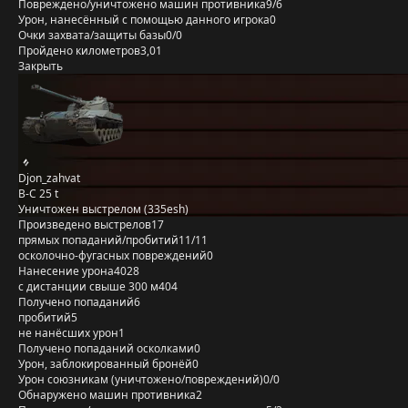
Повреждено/уничтожено машин противника
9/6
Урон, нанесённый с помощью данного игрока
0
Очки захвата/защиты базы
0/0
Пройдено километров
3,01
Закрыть
Djon_zahvat
B-C 25 t
Уничтожен выстрелом (335esh)
Произведено выстрелов
17
прямых попаданий/пробитий
11/11
осколочно-фугасных повреждений
0
Нанесение урона
4028
с дистанции свыше 300 м
404
Получено попаданий
6
пробитий
5
не нанёсших урон
1
Получено попаданий осколками
0
Урон, заблокированный бронёй
0
Урон союзникам (уничтожено/повреждений)
0/0
Обнаружено машин противника
2