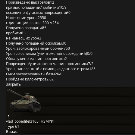
Произведено выстрелов
12
прямых попаданий/пробитий
10/8
осколочно-фугасных повреждений
0
Нанесение урона
2550
с дистанции свыше 300 м
254
Получено попаданий
5
пробитий
3
не нанёсших урон
2
Получено попаданий осколками
0
Урон, заблокированный бронёй
750
Урон союзникам (уничтожено/повреждений)
0/0
Обнаружено машин противника
2
Повреждено/уничтожено машин противника
7/2
Урон, нанесённый с помощью данного игрока
185
Очки захвата/защиты базы
26/0
Пройдено километров
2,62
Закрыть
vlad_pobeditel3105 [HSMYP]
Type 61
Выжил