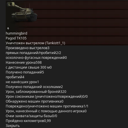
hummingbird
Pagod TK105
Уничтожен выстрелом (Tankistt1_1)
Произведено выстрелов
3
прямых попаданий/пробитий
2/2
осколочно-фугасных повреждений
0
Нанесение урона
598
с дистанции свыше 300 м
0
Получено попаданий
5
пробитий
4
не нанёсших урон
1
Получено попаданий осколками
2
Урон, заблокированный бронёй
320
Урон союзникам (уничтожено/повреждений)
0/0
Обнаружено машин противника
0
Повреждено/уничтожено машин противника
1/1
Урон, нанесённый с помощью данного игрока
0
Очки захвата/защиты базы
0/0
Пройдено километров
0,99
Закрыть