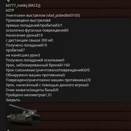
kit777_metkij [RACEJ]
60TP
Уничтожен выстрелом (vlad_pobeditel3105)
Произведено выстрелов
4
прямых попаданий/пробитий
3/1
осколочно-фугасных повреждений
0
Нанесение урона
819
с дистанции свыше 300 м
0
Получено попаданий
10
пробитий
7
не нанёсших урон
3
Получено попаданий осколками
0
Урон, заблокированный бронёй
1160
Урон союзникам (уничтожено/повреждений)
0/0
Обнаружено машин противника
0
Повреждено/уничтожено машин противника
2/0
Урон, нанесённый с помощью данного игрока
0
Очки захвата/защиты базы
0/0
Пройдено километров
1,01
Закрыть