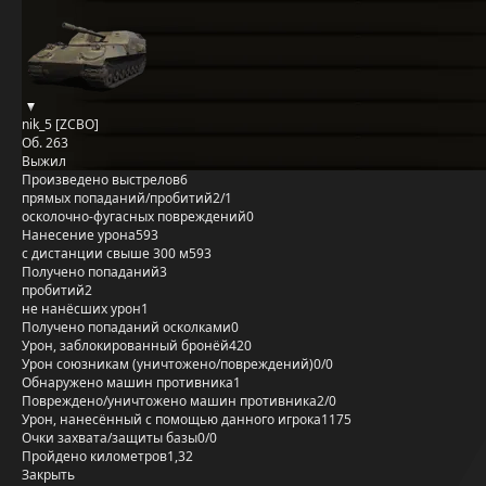
nik_5 [ZCBO]
Об. 263
Выжил
Произведено выстрелов
6
прямых попаданий/пробитий
2/1
осколочно-фугасных повреждений
0
Нанесение урона
593
с дистанции свыше 300 м
593
Получено попаданий
3
пробитий
2
не нанёсших урон
1
Получено попаданий осколками
0
Урон, заблокированный бронёй
420
Урон союзникам (уничтожено/повреждений)
0/0
Обнаружено машин противника
1
Повреждено/уничтожено машин противника
2/0
Урон, нанесённый с помощью данного игрока
1175
Очки захвата/защиты базы
0/0
Пройдено километров
1,32
Закрыть