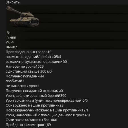
Закрыть
inikinn
ИС-4
Выжил
Произведено выстрелов
10
прямых попаданий/пробитий
5/4
осколочно-фугасных повреждений
0
Нанесение урона
1529
с дистанции свыше 300 м
0
Получено попаданий
4
пробитий
3
не нанёсших урон
1
Получено попаданий осколками
0
Урон, заблокированный бронёй
390
Урон союзникам (уничтожено/повреждений)
0/0
Обнаружено машин противника
3
Повреждено/уничтожено машин противника
2/1
Урон, нанесённый с помощью данного игрока
461
Очки захвата/защиты базы
0/0
Пройдено километров
1,69