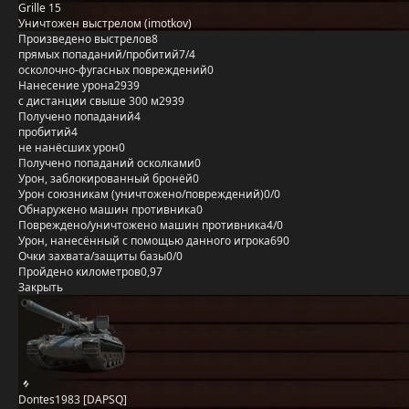
Grille 15
Уничтожен выстрелом (imotkov)
Произведено выстрелов
8
прямых попаданий/пробитий
7/4
осколочно-фугасных повреждений
0
Нанесение урона
2939
с дистанции свыше 300 м
2939
Получено попаданий
4
пробитий
4
не нанёсших урон
0
Получено попаданий осколками
0
Урон, заблокированный бронёй
0
Урон союзникам (уничтожено/повреждений)
0/0
Обнаружено машин противника
0
Повреждено/уничтожено машин противника
4/0
Урон, нанесённый с помощью данного игрока
690
Очки захвата/защиты базы
0/0
Пройдено километров
0,97
Закрыть
Dontes1983 [DAPSQ]