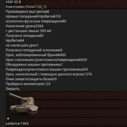
AMX 30 B
Уничтожен (Yura1122_1)
Произведено выстрелов
8
прямых попаданий/пробитий
7/6
осколочно-фугасных повреждений
0
Нанесение урона
2564
с дистанции свыше 300 м
0
Получено попаданий
5
пробитий
4
не нанёсших урон
1
Получено попаданий осколками
0
Урон, заблокированный бронёй
400
Урон союзникам (уничтожено/повреждений)
0/0
Обнаружено машин противника
1
Повреждено/уничтожено машин противника
4/0
Урон, нанесённый с помощью данного игрока
1376
Очки захвата/защиты базы
0/0
Пройдено километров
1,03
Закрыть
valdemar1963