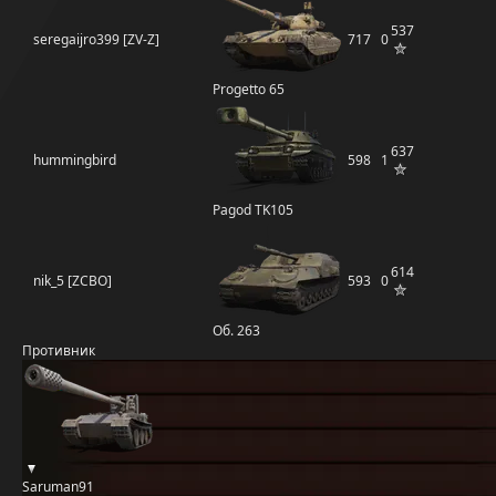
537
seregaijro399 [ZV-Z]
717
0
Progetto 65
637
hummingbird
598
1
Pagod TK105
614
nik_5 [ZCBO]
593
0
Об. 263
Противник
Saruman91