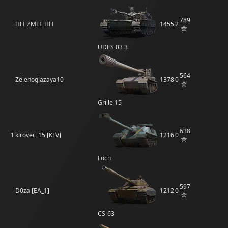
789
HH_ZMEI_HH
1455
2
UDES 03 3
564
Zelenoglazaya10
1378
0
Grille 15
638
1
kirovec_15 [KLV]
1216
0
Foch
597
D0za [EA_1]
1212
0
CS-63