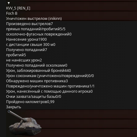
KVV_5 [REN_E]
Foch B
Уничтожен выстрелом (inikinn)
Произведено выстрелов
7
прямых попаданий/пробитий
5/5
осколочно-фугасных повреждений
0
Нанесение урона
1900
с дистанции свыше 300 м
0
Получено попаданий
7
пробитий
5
не нанёсших урон
2
Получено попаданий осколками
0
Урон, заблокированный бронёй
440
Урон союзникам (уничтожено/повреждений)
0/0
Обнаружено машин противника
3
Повреждено/уничтожено машин противника
1/1
Урон, нанесённый с помощью данного игрока
0
Очки захвата/защиты базы
0/0
Пройдено километров
0,99
Закрыть