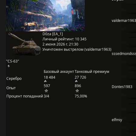
valdemar196
D0za [EA_1]
Личный рейтинг:
10 345
2 июня 2026 г. 21:30
Уничтожен выстрелом (valdemar1963)
sssedmondss
"CS-63"
Базовый аккаунт
Танковый премиум
18 484
27 726
Серебро
597
896
Dontes1983
Опыт
Процент попаданий
3/4
75,00%
elfmiy