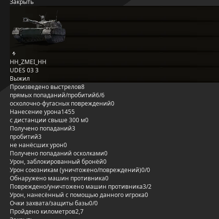
Закрыть
HH_ZMEI_HH
UDES 03 3
Выжил
Произведено выстрелов
8
прямых попаданий/пробитий
6/6
осколочно-фугасных повреждений
0
Нанесение урона
1455
с дистанции свыше 300 м
0
Получено попаданий
3
пробитий
3
не нанёсших урон
0
Получено попаданий осколками
0
Урон, заблокированный бронёй
0
Урон союзникам (уничтожено/повреждений)
0/0
Обнаружено машин противника
0
Повреждено/уничтожено машин противника
3/2
Урон, нанесённый с помощью данного игрока
0
Очки захвата/защиты базы
0/0
Пройдено километров
2,7