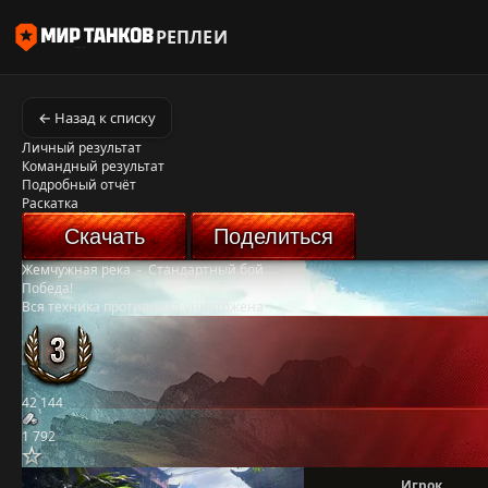
РЕПЛЕИ
← Назад к списку
Личный результат
Командный результат
Подробный отчёт
Раскатка
Скачать
Поделиться
Жемчужная река
-
Стандартный бой
Победа!
Вся техника противника уничтожена
42 144
1 792
Игрок