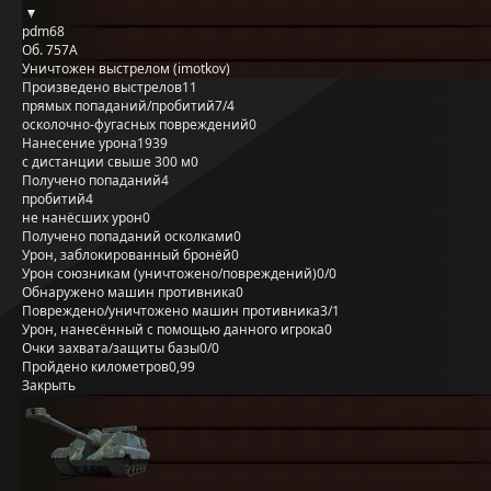
pdm68
Об. 757А
Уничтожен выстрелом (imotkov)
Произведено выстрелов
11
прямых попаданий/пробитий
7/4
осколочно-фугасных повреждений
0
Нанесение урона
1939
с дистанции свыше 300 м
0
Получено попаданий
4
пробитий
4
не нанёсших урон
0
Получено попаданий осколками
0
Урон, заблокированный бронёй
0
Урон союзникам (уничтожено/повреждений)
0/0
Обнаружено машин противника
0
Повреждено/уничтожено машин противника
3/1
Урон, нанесённый с помощью данного игрока
0
Очки захвата/защиты базы
0/0
Пройдено километров
0,99
Закрыть