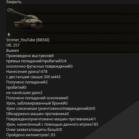
Закрыть
Strimer_YouTube [BBSKI]
Об. 257
Выжил
Произведено выстрелов
9
прямых попаданий/пробитий
5/4
осколочно-фугасных повреждений
0
Нанесение урона
1478
с дистанции свыше 300 м
443
Получено попаданий
2
пробитий
0
не нанёсших урон
2
Получено попаданий осколками
0
Урон, заблокированный бронёй
0
Урон союзникам (уничтожено/повреждений)
0/0
Обнаружено машин противника
0
Повреждено/уничтожено машин противника
4/1
Урон, нанесённый с помощью данного игрока
185
Очки захвата/защиты базы
0/0
Пройдено километров
1,93