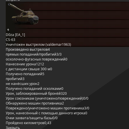
D0za [EA_1]
CS-63
Уничтожен выстрелом (valdemar1963)
Произведено выстрелов
4
прямых попаданий/пробитий
3/3
осколочно-фугасных повреждений
0
Нанесение урона
1212
с дистанции свыше 300 м
0
Получено попаданий
5
пробитий
3
не нанёсших урон
2
Получено попаданий осколками
0
Урон, заблокированный бронёй
320
Урон союзникам (уничтожено/повреждений)
0/0
Обнаружено машин противника
2
Повреждено/уничтожено машин противника
3/0
Урон, нанесённый с помощью данного игрока
0
Очки захвата/защиты базы
0/0
Пройдено километров
0,43
Закрыть