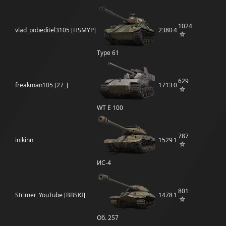
1024
vlad_pobeditel3105 [HSMYP]
2380
4
Type 61
629
freakman105 [27_]
1713
0
WT E 100
787
inikinn
1529
1
ИС-4
801
Strimer_YouTube [BBSKI]
1478
1
Об. 257