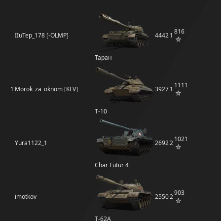
816
IIuTep_178 [-OLMP]
4442
1
Таран
1111
1
Morok_za_oknom [KLV]
3927
1
Т-10
1021
Yura1122_1
2692
2
Char Futur 4
903
imotkov
2550
2
Т-62А