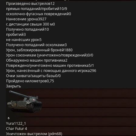
Произведено выстрелов
12
прямых попаданий/пробитий
10/9
осколочно-фугасных повреждений
0
Нанесение урона
3927
с дистанции свыше 300 м
0
Получено попаданий
10
пробитий
3
не нанёсших урон
5
Получено попаданий осколками
3
Урон, заблокированный бронёй
1880
Урон союзникам (уничтожено/повреждений)
0/0
Обнаружено машин противника
2
Повреждено/уничтожено машин противника
5/1
Урон, нанесённый с помощью данного игрока
296
Очки захвата/защиты базы
0/0
Пройдено километров
0,75
Закрыть
Yura1122_1
Char Futur 4
Уничтожен выстрелом (pdm68)