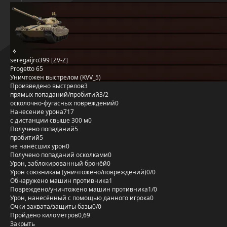
seregaijro399 [ZV-Z]
Progetto 65
Уничтожен выстрелом (KVV_5)
Произведено выстрелов
3
прямых попаданий/пробитий
3/2
осколочно-фугасных повреждений
0
Нанесение урона
717
с дистанции свыше 300 м
0
Получено попаданий
5
пробитий
5
не нанёсших урон
0
Получено попаданий осколками
0
Урон, заблокированный бронёй
0
Урон союзникам (уничтожено/повреждений)
0/0
Обнаружено машин противника
1
Повреждено/уничтожено машин противника
1/0
Урон, нанесённый с помощью данного игрока
0
Очки захвата/защиты базы
0/0
Пройдено километров
0,69
Закрыть