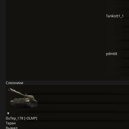
Tankistt1_1
pdm68
Союзники
IIuTep_178 [-OLMP]
Таран
Выжил