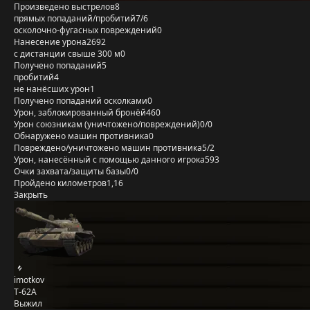
Произведено выстрелов
8
прямых попаданий/пробитий
7/6
осколочно-фугасных повреждений
0
Нанесение урона
2692
с дистанции свыше 300 м
0
Получено попаданий
5
пробитий
4
не нанёсших урон
1
Получено попаданий осколками
0
Урон, заблокированный бронёй
460
Урон союзникам (уничтожено/повреждений)
0/0
Обнаружено машин противника
0
Повреждено/уничтожено машин противника
5/2
Урон, нанесённый с помощью данного игрока
593
Очки захвата/защиты базы
0/0
Пройдено километров
1,16
Закрыть
imotkov
Т-62А
Выжил