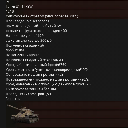
Tankistt1_1 [KYW]
121B
Уничтожен выстрелом (vlad_pobeditel3105)
Произведено выстрелов
13
прямых попаданий/пробитий
7/5
осколочно-фугасных повреждений
0
Нанесение урона
1629
с дистанции свыше 300 м
0
Получено попаданий
6
пробитий
4
не нанёсших урон
2
Получено попаданий осколками
0
Урон, заблокированный бронёй
760
Урон союзникам (уничтожено/повреждений)
0/0
Обнаружено машин противника
3
Повреждено/уничтожено машин противника
6/2
Урон, нанесённый с помощью данного игрока
375
Очки захвата/защиты базы
0/0
Пройдено километров
1,59
Закрыть