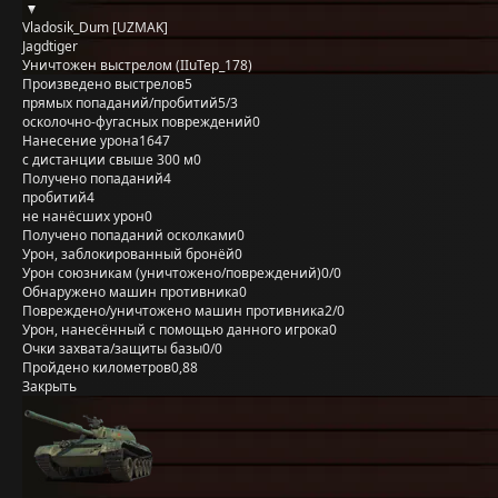
Vladosik_Dum [UZMAK]
Jagdtiger
Уничтожен выстрелом (IIuTep_178)
Произведено выстрелов
5
прямых попаданий/пробитий
5/3
осколочно-фугасных повреждений
0
Нанесение урона
1647
с дистанции свыше 300 м
0
Получено попаданий
4
пробитий
4
не нанёсших урон
0
Получено попаданий осколками
0
Урон, заблокированный бронёй
0
Урон союзникам (уничтожено/повреждений)
0/0
Обнаружено машин противника
0
Повреждено/уничтожено машин противника
2/0
Урон, нанесённый с помощью данного игрока
0
Очки захвата/защиты базы
0/0
Пройдено километров
0,88
Закрыть