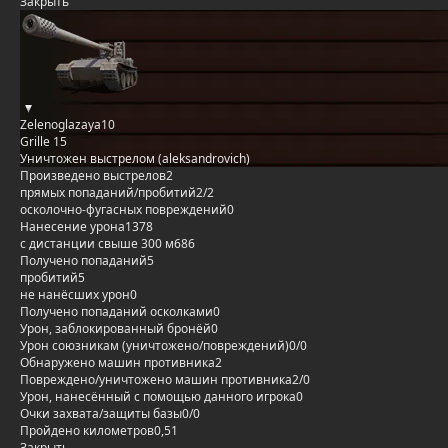
Закрыть
Zelenoglazaya10
Grille 15
Уничтожен выстрелом (aleksandrovich)
Произведено выстрелов
2
прямых попаданий/пробитий
2/2
осколочно-фугасных повреждений
0
Нанесение урона
1378
с дистанции свыше 300 м
686
Получено попаданий
5
пробитий
5
не нанёсших урон
0
Получено попаданий осколками
0
Урон, заблокированный бронёй
0
Урон союзникам (уничтожено/повреждений)
0/0
Обнаружено машин противника
2
Повреждено/уничтожено машин противника
2/0
Урон, нанесённый с помощью данного игрока
0
Очки захвата/защиты базы
0/0
Пройдено километров
0,51
Закрыть