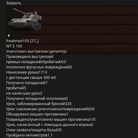
Закрыть
freakman105 [27_]
WT E 100
Уничтожен выстрелом (genarmy)
Произведено выстрелов
4
прямых попаданий/пробитий
4/3
осколочно-фугасных повреждений
0
Нанесение урона
1713
с дистанции свыше 300 м
0
Получено попаданий
7
пробитий
5
не нанёсших урон
2
Получено попаданий осколками
0
Урон, заблокированный бронёй
320
Урон союзникам (уничтожено/повреждений)
0/0
Обнаружено машин противника
1
Повреждено/уничтожено машин противника
1/0
Урон, нанесённый с помощью данного игрока
0
Очки захвата/защиты базы
0/0
Пройдено километров
1,1