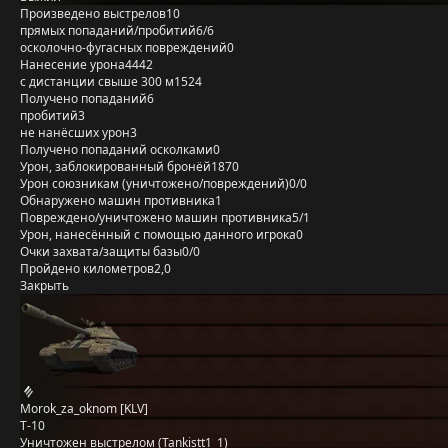
Произведено выстрелов
10
прямых попаданий/пробитий
6/6
осколочно-фугасных повреждений
0
Нанесение урона
4442
с дистанции свыше 300 м
1524
Получено попаданий
6
пробитий
3
не нанёсших урон
3
Получено попаданий осколками
0
Урон, заблокированный бронёй
1870
Урон союзникам (уничтожено/повреждений)
0/0
Обнаружено машин противника
1
Повреждено/уничтожено машин противника
5/1
Урон, нанесённый с помощью данного игрока
0
Очки захвата/защиты базы
0/0
Пройдено километров
2,0
Закрыть
Morok_za_oknom [KLV]
Т-10
Уничтожен выстрелом (Tankistt1_1)