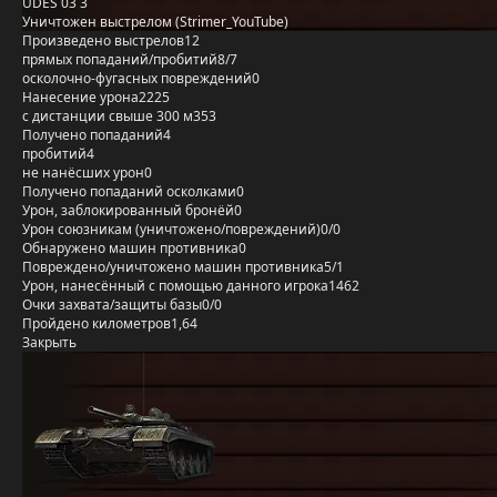
UDES 03 3
Уничтожен выстрелом (Strimer_YouTube)
Произведено выстрелов
12
прямых попаданий/пробитий
8/7
осколочно-фугасных повреждений
0
Нанесение урона
2225
с дистанции свыше 300 м
353
Получено попаданий
4
пробитий
4
не нанёсших урон
0
Получено попаданий осколками
0
Урон, заблокированный бронёй
0
Урон союзникам (уничтожено/повреждений)
0/0
Обнаружено машин противника
0
Повреждено/уничтожено машин противника
5/1
Урон, нанесённый с помощью данного игрока
1462
Очки захвата/защиты базы
0/0
Пройдено километров
1,64
Закрыть