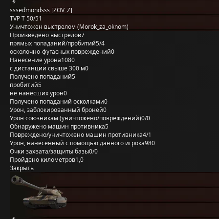
sssedmondsss [ZOV_Z]
TVP T 50/51
Уничтожен выстрелом (Morok_za_oknom)
Произведено выстрелов
7
прямых попаданий/пробитий
5/4
осколочно-фугасных повреждений
0
Нанесение урона
1080
с дистанции свыше 300 м
0
Получено попаданий
5
пробитий
5
не нанёсших урон
0
Получено попаданий осколками
0
Урон, заблокированный бронёй
0
Урон союзникам (уничтожено/повреждений)
0/0
Обнаружено машин противника
5
Повреждено/уничтожено машин противника
4/1
Урон, нанесённый с помощью данного игрока
980
Очки захвата/защиты базы
0/0
Пройдено километров
1,0
Закрыть