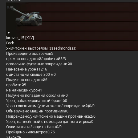
kirovec_15 [KLV]
Foch
Уничтожен выстрелом (sssedmondsss)
Произведено выстрелов
5
прямых попаданий/пробитий
5/3
осколочно-фугасных повреждений
0
Нанесение урона
1216
с дистанции свыше 300 м
0
Получено попаданий
6
пробитий
5
не нанёсших урон
1
Получено попаданий осколками
0
Урон, заблокированный бронёй
0
Урон союзникам (уничтожено/повреждений)
0/0
Обнаружено машин противника
0
Повреждено/уничтожено машин противника
2/0
Урон, нанесённый с помощью данного игрока
0
Очки захвата/защиты базы
0/0
Пройдено километров
0,76
Закрыть