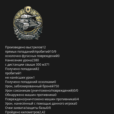
Произведено выстрелов
12
прямых попаданий/пробитий
10/9
осколочно-фугасных повреждений
0
Нанесение урона
2380
с дистанции свыше 300 м
371
Получено попаданий
2
пробитий
1
не нанёсших урон
1
Получено попаданий осколками
0
Урон, заблокированный бронёй
750
Урон союзникам (уничтожено/повреждений)
0/0
Обнаружено машин противника
0
Повреждено/уничтожено машин противника
6/4
Урон, нанесённый с помощью данного игрока
0
Очки захвата/защиты базы
0/0
Пройдено километров
2,42