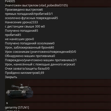
FV4005
Уничтожен выстрелом (vlad_pobeditel3105)
Произведено выстрелов
6
прямых попаданий/пробитий
3/1
осколочно-фугасных повреждений
5
Нанесение урона
2333
с дистанции свыше 300 м
0
Получено попаданий
5
пробитий
5
не нанёсших урон
0
Получено попаданий осколками
0
Урон, заблокированный бронёй
0
Урон союзникам (уничтожено/повреждений)
0/0
Обнаружено машин противника
0
Повреждено/уничтожено машин противника
2/1
Урон, нанесённый с помощью данного игрока
0
Очки захвата/защиты базы
0/0
Пройдено километров
0,69
Закрыть
genarmy [STLN1]