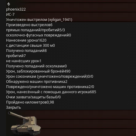
phoenix322
ИС-7
Уничтожен выстрелом (xyligan_1941)
Произведено выстрелов
6
прямых попаданий/пробитий
5/3
осколочно-фугасных повреждений
0
Нанесение урона
1620
с дистанции свыше 300 м
0
Получено попаданий
8
пробитий
7
не нанёсших урон
1
Получено попаданий осколками
0
Урон, заблокированный бронёй
490
Урон союзникам (уничтожено/повреждений)
0/0
Обнаружено машин противника
2
Повреждено/уничтожено машин противника
2/0
Урон, нанесённый с помощью данного игрока
685
Очки захвата/защиты базы
0/0
Пройдено километров
0,98
Закрыть