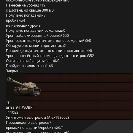
осколочно-фугасных повреждений
0
Нанесение урона
2719
с дистанции свыше 300 м
0
Получено попаданий
7
пробитий
4
не нанёсших урон
3
Получено попаданий осколками
0
Урон, заблокированный бронёй
650
Урон союзникам (уничтожено/повреждений)
0/0
Обнаружено машин противника
2
Повреждено/уничтожено машин противника
4/0
Урон, нанесённый с помощью данного игрока
352
Очки захвата/защиты базы
0/0
Пройдено километров
1,46
Закрыть
aries_94 [WOBR]
T110E3
Уничтожен выстрелом (Alex198002)
Произведено выстрелов
7
прямых попаданий/пробитий
6/4
осколочно-фугасных повреждений
0