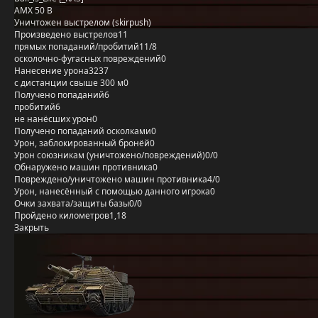
AMX 50 B
Уничтожен выстрелом (skirpush)
Произведено выстрелов
11
прямых попаданий/пробитий
11/8
осколочно-фугасных повреждений
0
Нанесение урона
3237
с дистанции свыше 300 м
0
Получено попаданий
6
пробитий
6
не нанёсших урон
0
Получено попаданий осколками
0
Урон, заблокированный бронёй
0
Урон союзникам (уничтожено/повреждений)
0/0
Обнаружено машин противника
0
Повреждено/уничтожено машин противника
4/0
Урон, нанесённый с помощью данного игрока
0
Очки захвата/защиты базы
0/0
Пройдено километров
1,18
Закрыть