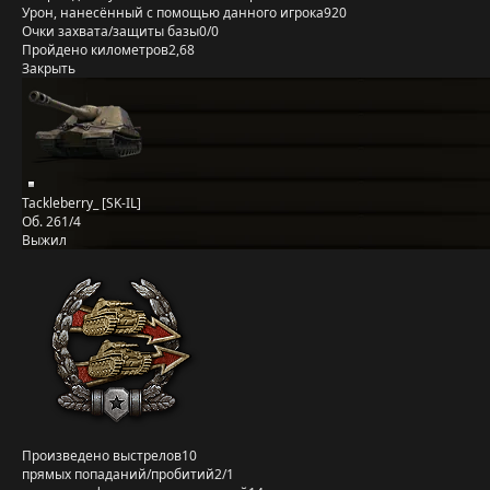
Урон, нанесённый с помощью данного игрока
920
Очки захвата/защиты базы
0/0
Пройдено километров
2,68
Закрыть
Tackleberry_ [SK-IL]
Об. 261/4
Выжил
Произведено выстрелов
10
прямых попаданий/пробитий
2/1