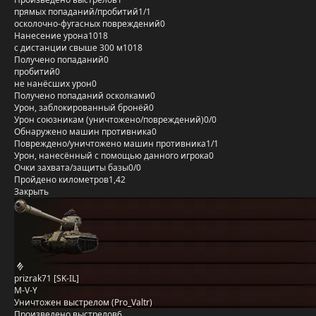
прямых попаданий/пробитий
1/1
осколочно-фугасных повреждений
0
Нанесение урона
1018
с дистанции свыше 300 м
1018
Получено попаданий
0
пробитий
0
не нанёсших урон
0
Получено попаданий осколками
0
Урон, заблокированный бронёй
0
Урон союзникам (уничтожено/повреждений)
0/0
Обнаружено машин противника
0
Повреждено/уничтожено машин противника
1/1
Урон, нанесённый с помощью данного игрока
0
Очки захвата/защиты базы
0/0
Пройдено километров
1,42
Закрыть
prizrak71 [SK-IL]
M-V-Y
Уничтожен выстрелом (Pro_Valtr)
Произведено выстрелов
6