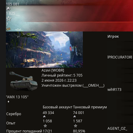
105 081
1 825
7
Игрок
lPROCURATORl
Azavi [WOBR]
Личный рейтинг:
5 705
2 июня 2026 г. 22:23
Уничтожен выстрелом (___OMEH___)
wihR173
"AMX 13 105"
Базовый аккаунт
Танковый премиум
49 334
74 001
Серебро
1 058
1 587
Опыт
AGENT_OZ_
Процент попаданий
17/21
80,95%