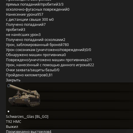
прямых попаданий/пробитий
3/3
осколочно-фугасных повреждений
0
Нанесение урона
957
с дистанции свыше 300 м
0
Получено попаданий
7
пробитий
3
не нанёсших урон
3
Получено попаданий осколками
2
Урон, заблокированный бронёй
780
Урон союзникам (уничтожено/повреждений)
0/0
Обнаружено машин противника
0
Повреждено/уничтожено машин противника
2/1
Урон, нанесённый с помощью данного игрока
822
Очки захвата/защиты базы
0/0
Пройдено километров
0,81
Закрыть
Schwarzes__Glas [BL_GO]
T92 HMC
Выжил
Произведено выстрелов
4