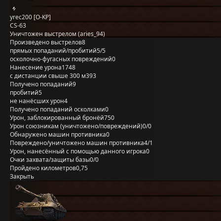
yrec200 [O-KP]
CS-63
Уничтожен выстрелом (aries_94)
Произведено выстрелов
8
прямых попаданий/пробитий
5/5
осколочно-фугасных повреждений
0
Нанесение урона
1748
с дистанции свыше 300 м
393
Получено попаданий
9
пробитий
5
не нанёсших урон
4
Получено попаданий осколками
0
Урон, заблокированный бронёй
750
Урон союзникам (уничтожено/повреждений)
0/0
Обнаружено машин противника
0
Повреждено/уничтожено машин противника
4/1
Урон, нанесённый с помощью данного игрока
0
Очки захвата/защиты базы
0/0
Пройдено километров
0,75
Закрыть