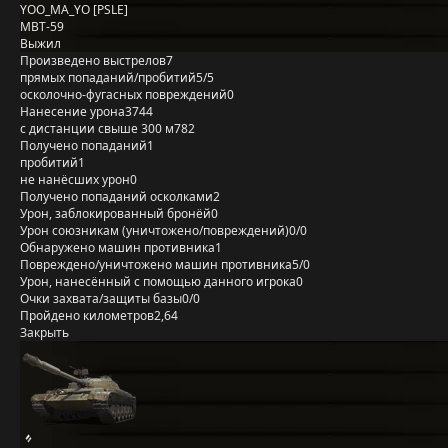
YOO_MA_YO [PSLE]
MBT-59
Выжил
Произведено выстрелов
7
прямых попаданий/пробитий
5/5
осколочно-фугасных повреждений
0
Нанесение урона
3744
с дистанции свыше 300 м
782
Получено попаданий
1
пробитий
1
не нанёсших урон
0
Получено попаданий осколками
2
Урон, заблокированный бронёй
0
Урон союзникам (уничтожено/повреждений)
0/0
Обнаружено машин противника
1
Повреждено/уничтожено машин противника
5/0
Урон, нанесённый с помощью данного игрока
0
Очки захвата/защиты базы
0/0
Пройдено километров
2,64
Закрыть