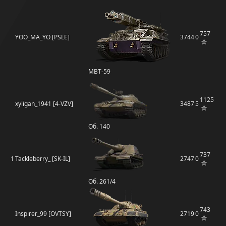
757
YOO_MA_YO [PSLE]
3744
0
MBT-59
1125
xyligan_1941 [4-VZV]
3487
5
Об. 140
737
1
Tackleberry_ [SK-IL]
2747
0
Об. 261/4
743
Inspirer_99 [OVTSY]
2719
0