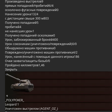
Произведено выстрелов
9
прямых попаданий/пробитий
6/4
осколочно-фугасных повреждений
0
Нанесение урона
1324
с дистанции свыше 300 м
803
Получено попаданий
5
пробитий
4
не нанёсших урон
1
Получено попаданий осколками
0
Урон, заблокированный бронёй
400
Урон союзникам (уничтожено/повреждений)
0/0
Обнаружено машин противника
0
Повреждено/уничтожено машин противника
4/2
Урон, нанесённый с помощью данного игрока
186
Очки захвата/защиты базы
0/0
Пройдено километров
1,46
Закрыть
_POLYPOKER_
Leopard 1
Уничтожен выстрелом (AGENT_OZ_)