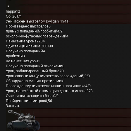
happa12
Об. 261/4
Уничтожен выстрелом (xyligan_1941)
Произведено выстрелов
6
прямых попаданий/пробитий
4/2
осколочно-фугасных повреждений
4
Нанесение урона
2204
с дистанции свыше 300 м
0
Получено попаданий
4
пробитий
3
не нанёсших урон
1
Получено попаданий осколками
0
Урон, заблокированный бронёй
0
Урон союзникам (уничтожено/повреждений)
0/0
Обнаружено машин противника
1
Повреждено/уничтожено машин противника
4/0
Урон, нанесённый с помощью данного игрока
373
Очки захвата/защиты базы
0/0
Пройдено километров
0,56
Закрыть