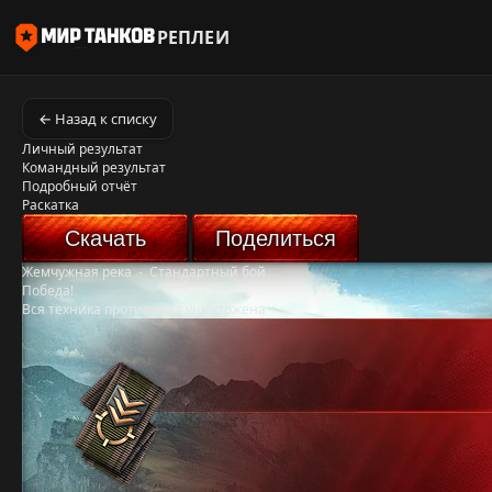
РЕПЛЕИ
← Назад к списку
Личный результат
Командный результат
Подробный отчёт
Раскатка
Скачать
Поделиться
Жемчужная река
-
Стандартный бой
Победа!
Вся техника противника уничтожена