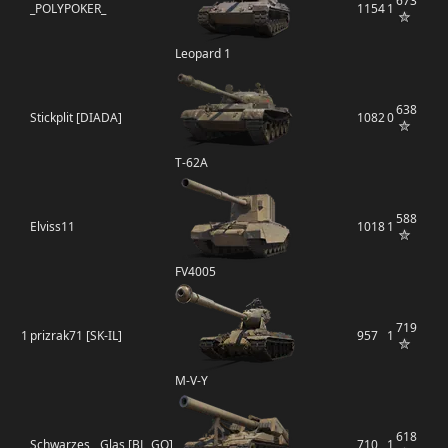
673
_POLYPOKER_
1154
1
Leopard 1
638
Stickplit [DIADA]
1082
0
Т-62А
588
Elviss11
1018
1
FV4005
719
1
prizrak71 [SK-IL]
957
1
M-V-Y
618
Schwarzes__Glas [BL_GO]
710
1