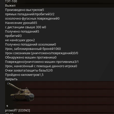
ТЭТ-100
Выжил
Произведено выстрелов
5
прямых попаданий/пробитий
3/2
осколочно-фугасных повреждений
0
Нанесение урона
665
с дистанции свыше 300 м
0
Получено попаданий
5
пробитий
3
не нанёсших урон
2
Получено попаданий осколками
0
Урон, заблокированный бронёй
1060
Урон союзникам (уничтожено/повреждений)
0/0
Обнаружено машин противника
0
Повреждено/уничтожено машин противника
3/1
Урон, нанесённый с помощью данного игрока
0
Очки захвата/защиты базы
52/0
Пройдено километров
1,5
Закрыть
prowolf7 [EDINO]