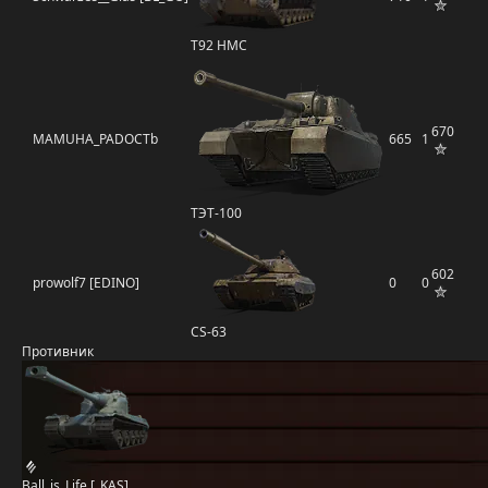
T92 HMC
670
MAMUHA_PADOCTb
665
1
ТЭТ-100
602
prowolf7 [EDINO]
0
0
CS-63
Противник
Ball_is_Life [_KAS]