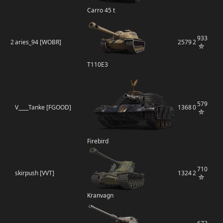
Carro 45 t
933
2
aries_94 [WOBR]
2579
2
T110E3
579
V____Tanke [FGOOD]
1368
0
Firebird
710
skirpush [VVT]
1324
2
Kranvagn