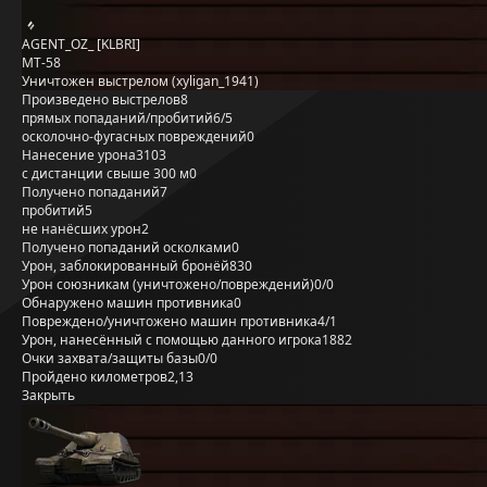
AGENT_OZ_ [KLBRI]
MT-58
Уничтожен выстрелом (xyligan_1941)
Произведено выстрелов
8
прямых попаданий/пробитий
6/5
осколочно-фугасных повреждений
0
Нанесение урона
3103
с дистанции свыше 300 м
0
Получено попаданий
7
пробитий
5
не нанёсших урон
2
Получено попаданий осколками
0
Урон, заблокированный бронёй
830
Урон союзникам (уничтожено/повреждений)
0/0
Обнаружено машин противника
0
Повреждено/уничтожено машин противника
4/1
Урон, нанесённый с помощью данного игрока
1882
Очки захвата/защиты базы
0/0
Пройдено километров
2,13
Закрыть