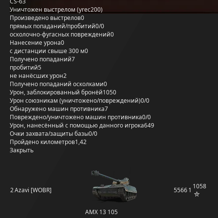
CS-63
Уничтожен выстрелом (yrec200)
Произведено выстрелов
0
прямых попаданий/пробитий
0/0
осколочно-фугасных повреждений
0
Нанесение урона
0
с дистанции свыше 300 м
0
Получено попаданий
7
пробитий
5
не нанёсших урон
2
Получено попаданий осколками
0
Урон, заблокированный бронёй
1050
Урон союзникам (уничтожено/повреждений)
0/0
Обнаружено машин противника
7
Повреждено/уничтожено машин противника
0/0
Урон, нанесённый с помощью данного игрока
649
Очки захвата/защиты базы
0/0
Пройдено километров
1,42
Закрыть
1058
2
Azavi [WOBR]
5566
1
AMX 13 105