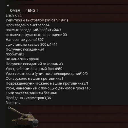
___OMEH___ [_ENG_]
Erich Kn. I
Уничтожен выстрелом (xyligan_1941)
Произведено выстрелов
4
прямых попаданий/пробитий
4/3
осколочно-фугасных повреждений
0
Нанесение урона
1807
с дистанции свыше 300 м
1411
Получено попаданий
4
пробитий
3
не нанёсших урон
0
Получено попаданий осколками
3
Урон, заблокированный бронёй
0
Урон союзникам (уничтожено/повреждений)
0/0
Обнаружено машин противника
1
Повреждено/уничтожено машин противника
3/1
Урон, нанесённый с помощью данного игрока
416
Очки захвата/защиты базы
0/0
Пройдено километров
3,36
Закрыть