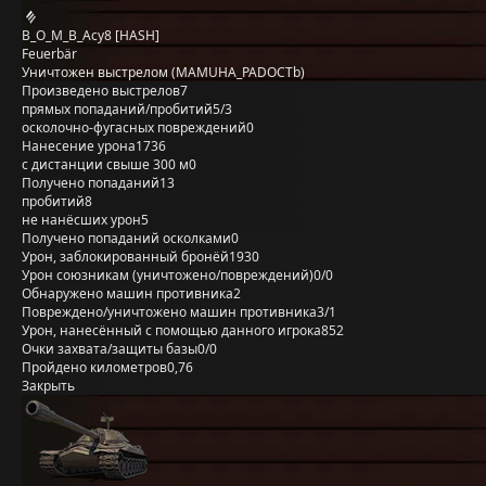
B_O_M_B_Acy8 [HASH]
Feuerbär
Уничтожен выстрелом (MAMUHA_PADOCTb)
Произведено выстрелов
7
прямых попаданий/пробитий
5/3
осколочно-фугасных повреждений
0
Нанесение урона
1736
с дистанции свыше 300 м
0
Получено попаданий
13
пробитий
8
не нанёсших урон
5
Получено попаданий осколками
0
Урон, заблокированный бронёй
1930
Урон союзникам (уничтожено/повреждений)
0/0
Обнаружено машин противника
2
Повреждено/уничтожено машин противника
3/1
Урон, нанесённый с помощью данного игрока
852
Очки захвата/защиты базы
0/0
Пройдено километров
0,76
Закрыть