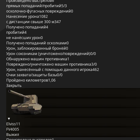
Произведено выстрелов
6
прямых попаданий/пробитий
5/3
осколочно-фугасных повреждений
0
Нанесение урона
1082
с дистанции свыше 300 м
347
Получено попаданий
4
пробитий
4
не нанёсших урон
0
Получено попаданий осколками
0
Урон, заблокированный бронёй
0
Урон союзникам (уничтожено/повреждений)
0/0
Обнаружено машин противника
1
Повреждено/уничтожено машин противника
3/0
Урон, нанесённый с помощью данного игрока
462
Очки захвата/защиты базы
0/0
Пройдено километров
1,06
Закрыть
Elviss11
FV4005
Выжил
Произведено выстрелов
1