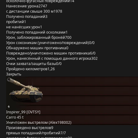
осколочно-фугасных повреждений
14
Нанесение урона
2747
с дистанции свыше 300 м
1978
Получено попаданий
3
пробитий
1
не нанёсших урон
1
Получено попаданий осколками
1
Урон, заблокированный бронёй
700
Урон союзникам (уничтожено/повреждений)
0/0
Обнаружено машин противника
0
Повреждено/уничтожено машин противника
6/0
Урон, нанесённый с помощью данного игрока
302
Очки захвата/защиты базы
0/0
Пройдено километров
1,26
Закрыть
Inspirer_99 [OVTSY]
Carro 45 t
Уничтожен выстрелом (Alex198002)
Произведено выстрелов
9
прямых попаданий/пробитий
7/7