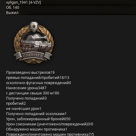
xyligan_1941 [4-VZV]
Об. 140
Выжил
Произведено выстрелов
19
прямых попаданий/пробитий
18/13
осколочно-фугасных повреждений
0
Нанесение урона
3487
с дистанции свыше 300 м
180
Получено попаданий
3
пробитий
2
не нанёсших урон
1
Получено попаданий осколками
1
Урон, заблокированный бронёй
650
Урон союзникам (уничтожено/повреждений)
0/0
Обнаружено машин противника
1
Повреждено/уничтожено машин противника
7/5