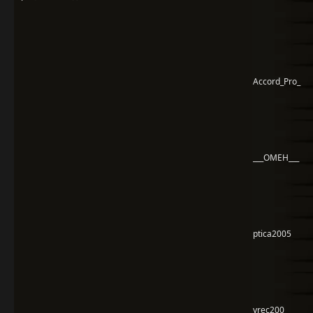
Accord_Pro_
___OMEH___
ptica2005
yrec200