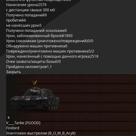
Нанесение урона
2579
с дистанции свыше 300 м
0
Получено попаданий
9
пробитий
4
не нанёсших урон
5
Получено попаданий осколками
0
Урон, заблокированный бронёй
1890
Урон союзникам (уничтожено/повреждений)
0/0
Обнаружено машин противника
0
Повреждено/уничтожено машин противника
5/2
Урон, нанесённый с помощью данного игрока
2518
Очки захвата/защиты базы
0/0
Пройдено километров
1,1
Закрыть
V____Tanke [FGOOD]
Firebird
Уничтожен выстрелом (B_O_M_B_Acy8)