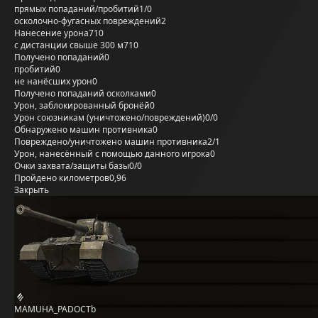
прямых попаданий/пробитий
1/0
осколочно-фугасных повреждений
2
Нанесение урона
710
с дистанции свыше 300 м
710
Получено попаданий
0
пробитий
0
не нанёсших урон
0
Получено попаданий осколками
0
Урон, заблокированный бронёй
0
Урон союзникам (уничтожено/повреждений)
0/0
Обнаружено машин противника
0
Повреждено/уничтожено машин противника
2/1
Урон, нанесённый с помощью данного игрока
0
Очки захвата/защиты базы
0/0
Пройдено километров
0,96
Закрыть
MAMUHA_PADOCTb