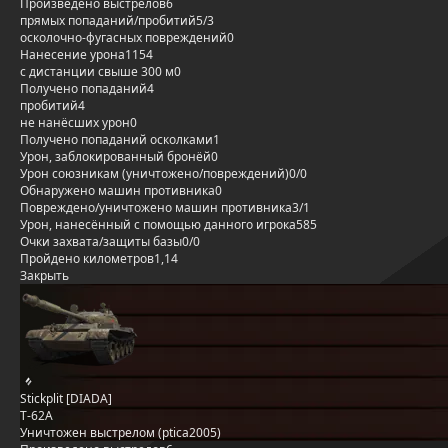
Произведено выстрелов
6
прямых попаданий/пробитий
5/3
осколочно-фугасных повреждений
0
Нанесение урона
1154
с дистанции свыше 300 м
0
Получено попаданий
4
пробитий
4
не нанёсших урон
0
Получено попаданий осколками
1
Урон, заблокированный бронёй
0
Урон союзникам (уничтожено/повреждений)
0/0
Обнаружено машин противника
0
Повреждено/уничтожено машин противника
3/1
Урон, нанесённый с помощью данного игрока
585
Очки захвата/защиты базы
0/0
Пройдено километров
1,14
Закрыть
Stickplit [DIADA]
Т-62А
Уничтожен выстрелом (ptica2005)