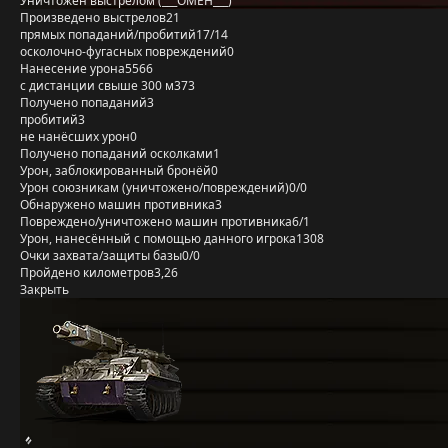
Уничтожен выстрелом (___OMEH___)
Произведено выстрелов
21
прямых попаданий/пробитий
17/14
осколочно-фугасных повреждений
0
Нанесение урона
5566
с дистанции свыше 300 м
373
Получено попаданий
3
пробитий
3
не нанёсших урон
0
Получено попаданий осколками
1
Урон, заблокированный бронёй
0
Урон союзникам (уничтожено/повреждений)
0/0
Обнаружено машин противника
3
Повреждено/уничтожено машин противника
6/1
Урон, нанесённый с помощью данного игрока
1308
Очки захвата/защиты базы
0/0
Пройдено километров
3,26
Закрыть