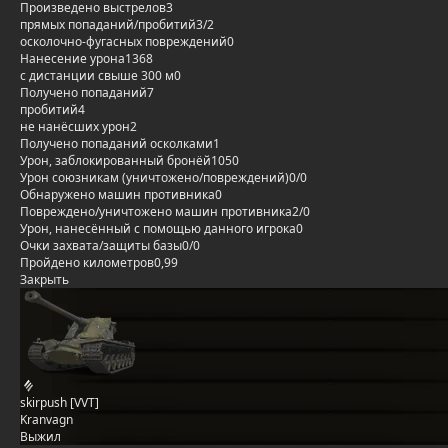
Произведено выстрелов
3
прямых попаданий/пробитий
3/2
осколочно-фугасных повреждений
0
Нанесение урона
1368
с дистанции свыше 300 м
0
Получено попаданий
7
пробитий
4
не нанёсших урон
2
Получено попаданий осколками
1
Урон, заблокированный бронёй
1050
Урон союзникам (уничтожено/повреждений)
0/0
Обнаружено машин противника
0
Повреждено/уничтожено машин противника
2/0
Урон, нанесённый с помощью данного игрока
0
Очки захвата/защиты базы
0/0
Пройдено километров
0,99
Закрыть
skirpush [VVT]
Kranvagn
Выжил