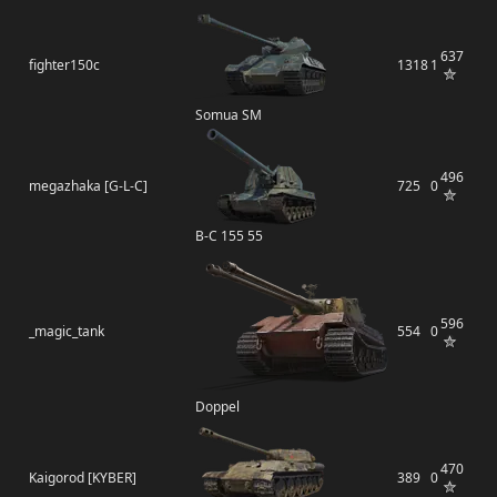
637
fighter150c
1318
1
Somua SM
496
megazhaka [G-L-C]
725
0
B-C 155 55
596
_magic_tank
554
0
Doppel
470
Kaigorod [KYBER]
389
0