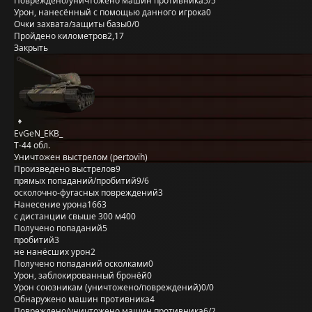
Повреждено/уничтожено машин противника
5/5
Урон, нанесённый с помощью данного игрока
0
Очки захвата/защиты базы
0/0
Пройдено километров
2,17
Закрыть
EvGeN_EKB_
Т-44 обл.
Уничтожен выстрелом (pertovih)
Произведено выстрелов
9
прямых попаданий/пробитий
9/6
осколочно-фугасных повреждений
3
Нанесение урона
1663
с дистанции свыше 300 м
400
Получено попаданий
5
пробитий
3
не нанёсших урон
2
Получено попаданий осколками
0
Урон, заблокированный бронёй
0
Урон союзникам (уничтожено/повреждений)
0/0
Обнаружено машин противника
4
Повреждено/уничтожено машин противника
6/2