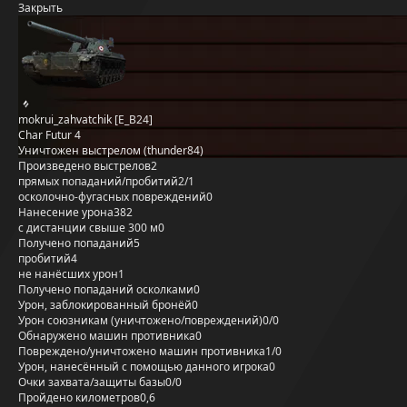
Закрыть
mokrui_zahvatchik [E_B24]
Char Futur 4
Уничтожен выстрелом (thunder84)
Произведено выстрелов
2
прямых попаданий/пробитий
2/1
осколочно-фугасных повреждений
0
Нанесение урона
382
с дистанции свыше 300 м
0
Получено попаданий
5
пробитий
4
не нанёсших урон
1
Получено попаданий осколками
0
Урон, заблокированный бронёй
0
Урон союзникам (уничтожено/повреждений)
0/0
Обнаружено машин противника
0
Повреждено/уничтожено машин противника
1/0
Урон, нанесённый с помощью данного игрока
0
Очки захвата/защиты базы
0/0
Пройдено километров
0,6