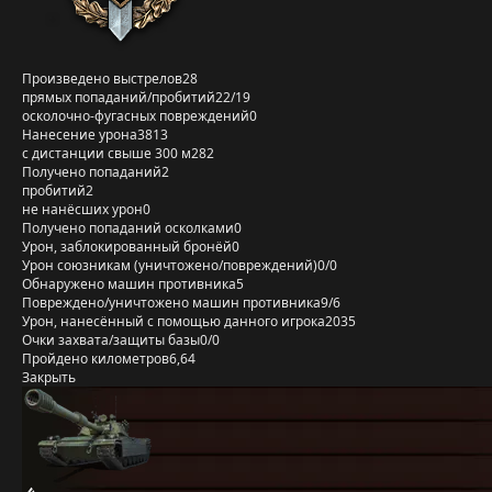
Произведено выстрелов
28
прямых попаданий/пробитий
22/19
осколочно-фугасных повреждений
0
Нанесение урона
3813
с дистанции свыше 300 м
282
Получено попаданий
2
пробитий
2
не нанёсших урон
0
Получено попаданий осколками
0
Урон, заблокированный бронёй
0
Урон союзникам (уничтожено/повреждений)
0/0
Обнаружено машин противника
5
Повреждено/уничтожено машин противника
9/6
Урон, нанесённый с помощью данного игрока
2035
Очки захвата/защиты базы
0/0
Пройдено километров
6,64
Закрыть