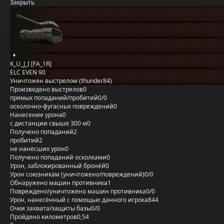
Закрыть
K_U_J_I [FA_1R]
ELC EVEN 90
Уничтожен выстрелом (thunder84)
Произведено выстрелов
0
прямых попаданий/пробитий
0/0
осколочно-фугасных повреждений
0
Нанесение урона
0
с дистанции свыше 300 м
0
Получено попаданий
2
пробитий
2
не нанёсших урон
0
Получено попаданий осколками
0
Урон, заблокированный бронёй
0
Урон союзникам (уничтожено/повреждений)
0/0
Обнаружено машин противника
1
Повреждено/уничтожено машин противника
0/0
Урон, нанесённый с помощью данного игрока
844
Очки захвата/защиты базы
0/0
Пройдено километров
0,54