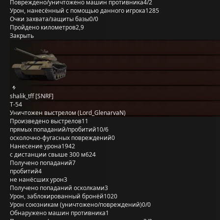
Повреждено/уничтожено машин противника
4/2
Урон, нанесённый с помощью данного игрока
1285
Очки захвата/защиты базы
0/0
Пройдено километров
2,9
Закрыть
shalik_tff [SNRF]
Т-54
Уничтожен выстрелом (Lord_GlenarvaN)
Произведено выстрелов
11
прямых попаданий/пробитий
10/6
осколочно-фугасных повреждений
0
Нанесение урона
1942
с дистанции свыше 300 м
624
Получено попаданий
7
пробитий
4
не нанёсших урон
3
Получено попаданий осколками
3
Урон, заблокированный бронёй
1020
Урон союзникам (уничтожено/повреждений)
0/0
Обнаружено машин противника
1