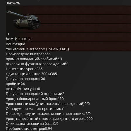
Закрыть
fa1z1k [FLUGG]
Bourrasque
Уничтожен выстрелом (EvGeN_EKB_)
Произведено выстрелов
6
прямых попаданий/пробитий
5/1
осколочно-фугасных повреждений
0
Нанесение урона
385
с дистанции свыше 300 м
385
Получено попаданий
6
пробитий
4
не нанёсших урон
0
Получено попаданий осколками
2
Урон, заблокированный бронёй
0
Урон союзникам (уничтожено/повреждений)
0/0
Обнаружено машин противника
1
Повреждено/уничтожено машин противника
2/0
Урон, нанесённый с помощью данного игрока
900
Очки захвата/защиты базы
0/0
Пройдено километров
0,94