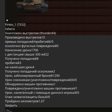
Pintes_1 [TESI]
Sekera
Уничтожен выстрелом (thunder84)
Произведено выстрелов
10
прямых попаданий/пробитий
6/5
осколочно-фугасных повреждений
0
Нанесение урона
1706
с дистанции свыше 300 м
422
Получено попаданий
8
пробитий
3
не нанёсших урон
4
Получено попаданий осколками
2
Урон, заблокированный бронёй
1290
Урон союзникам (уничтожено/повреждений)
0/0
Обнаружено машин противника
1
Повреждено/уничтожено машин противника
4/1
Урон, нанесённый с помощью данного игрока
405
Очки захвата/защиты базы
0/0
Пройдено километров
1,07
Закрыть