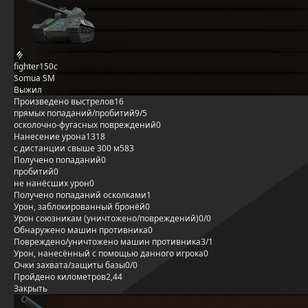
fighter150c
Somua SM
Выжил
Произведено выстрелов
16
прямых попаданий/пробитий
9/5
осколочно-фугасных повреждений
0
Нанесение урона
1318
с дистанции свыше 300 м
583
Получено попаданий
0
пробитий
0
не нанёсших урон
0
Получено попаданий осколками
1
Урон, заблокированный бронёй
0
Урон союзникам (уничтожено/повреждений)
0/0
Обнаружено машин противника
0
Повреждено/уничтожено машин противника
3/1
Урон, нанесённый с помощью данного игрока
0
Очки захвата/защиты базы
0/0
Пройдено километров
2,44
Закрыть