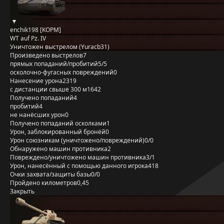
enchik198 [KOPM]
WT auf Pz. IV
Уничтожен выстрелом (Yuracb31)
Произведено выстрелов
7
прямых попаданий/пробитий
5/5
осколочно-фугасных повреждений
0
Нанесение урона
2319
с дистанции свыше 300 м
1642
Получено попаданий
4
пробитий
4
не нанёсших урон
0
Получено попаданий осколками
1
Урон, заблокированный бронёй
0
Урон союзникам (уничтожено/повреждений)
0/0
Обнаружено машин противника
2
Повреждено/уничтожено машин противника
3/1
Урон, нанесённый с помощью данного игрока
418
Очки захвата/защиты базы
0/0
Пройдено километров
0,45
Закрыть