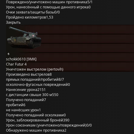
Повреждено/уничтожено машин противника
5/1
Урон, нанесённый с помощью данного игрока
0
Очки захвата/защиты базы
0/0
Пройдено километров
1,53
Закрыть
schokk0610 [9MK]
Char Futur 4
Уничтожен выстрелом (pertovih)
Произведено выстрелов
8
прямых попаданий/пробитий
8/7
осколочно-фугасных повреждений
0
Нанесение урона
2151
с дистанции свыше 300 м
550
Получено попаданий
7
пробитий
6
не нанёсших урон
1
Получено попаданий осколками
0
Урон, заблокированный бронёй
390
Урон союзникам (уничтожено/повреждений)
0/0
Обнаружено машин противника
2