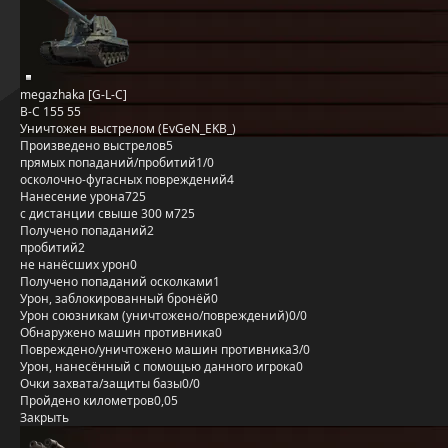
megazhaka [G-L-C]
B-C 155 55
Уничтожен выстрелом (EvGeN_EKB_)
Произведено выстрелов
5
прямых попаданий/пробитий
1/0
осколочно-фугасных повреждений
4
Нанесение урона
725
с дистанции свыше 300 м
725
Получено попаданий
2
пробитий
2
не нанёсших урон
0
Получено попаданий осколками
1
Урон, заблокированный бронёй
0
Урон союзникам (уничтожено/повреждений)
0/0
Обнаружено машин противника
0
Повреждено/уничтожено машин противника
3/0
Урон, нанесённый с помощью данного игрока
0
Очки захвата/защиты базы
0/0
Пройдено километров
0,05
Закрыть