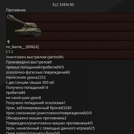
ELC EVEN 90
Противник
no_Name__ [KINGX]
СТ-I
Уничтожен выстрелом (pertovih)
Произведено выстрелов
9
прямых попаданий/пробитий
9/5
осколочно-фугасных повреждений
0
Нанесение урона
2252
с дистанции свыше 300 м
0
Получено попаданий
14
пробитий
6
не нанёсших урон
8
Получено попаданий осколками
1
Урон, заблокированный бронёй
3280
Урон союзникам (уничтожено/повреждений)
0/0
Обнаружено машин противника
2
Повреждено/уничтожено машин противника
4/0
Урон, нанесённый с помощью данного игрока
625
Очки захвата/защиты базы
0/0