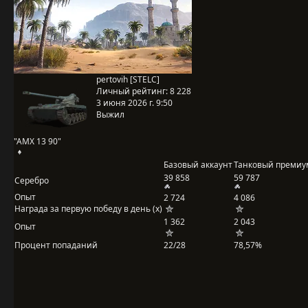
pertovih [STELC]
Личный рейтинг:
8 228
3 июня 2026 г. 9:50
Выжил
"AMX 13 90"
Базовый аккаунт
Танковый премиу
39 858
59 787
Серебро
Опыт
2 724
4 086
Награда за первую победу в день (x)
1 362
2 043
Опыт
Процент попаданий
22/28
78,57%