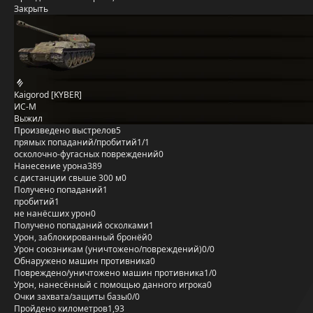
Закрыть
Kaigorod [KYBER]
ИС-М
Выжил
Произведено выстрелов
5
прямых попаданий/пробитий
1/1
осколочно-фугасных повреждений
0
Нанесение урона
389
с дистанции свыше 300 м
0
Получено попаданий
1
пробитий
1
не нанёсших урон
0
Получено попаданий осколками
1
Урон, заблокированный бронёй
0
Урон союзникам (уничтожено/повреждений)
0/0
Обнаружено машин противника
0
Повреждено/уничтожено машин противника
1/0
Урон, нанесённый с помощью данного игрока
0
Очки захвата/защиты базы
0/0
Пройдено километров
1,93