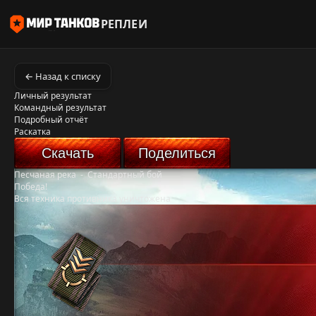
РЕПЛЕИ
← Назад к списку
Личный результат
Командный результат
Подробный отчёт
Раскатка
Скачать
Поделиться
Песчаная река
-
Стандартный бой
Победа!
Вся техника противника уничтожена