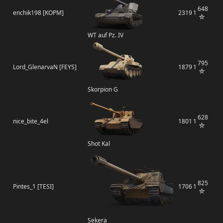
648
enchik198 [KOPM]
2319
1
WT auf Pz. IV
795
Lord_GlenarvaN [FEYS]
1879
1
Skorpion G
628
nice_bite_4el
1801
1
Shot Kal
825
Pintes_1 [TESI]
1706
1
Sekera