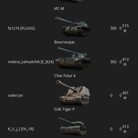
ИС-М
515
fa1z1k [FLUGG]
385
0
Bourrasque
413
mokrui_zahvatchik [E_B24]
382
0
Char Futur 4
401
valercon
0
0
G.W. Tiger P
413
K_U_J_I [FA_1R]
0
0