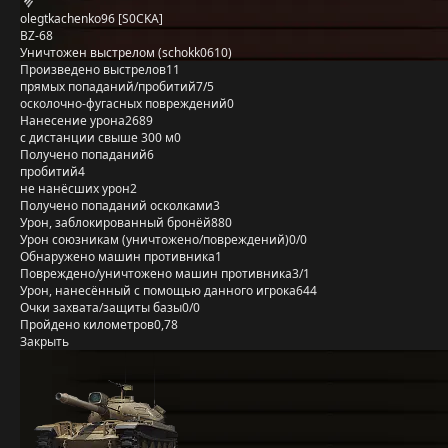
olegtkachenko96 [S0CKA]
BZ-68
Уничтожен выстрелом (schokk0610)
Произведено выстрелов
11
прямых попаданий/пробитий
7/5
осколочно-фугасных повреждений
0
Нанесение урона
2689
с дистанции свыше 300 м
0
Получено попаданий
6
пробитий
4
не нанёсших урон
2
Получено попаданий осколками
3
Урон, заблокированный бронёй
880
Урон союзникам (уничтожено/повреждений)
0/0
Обнаружено машин противника
1
Повреждено/уничтожено машин противника
3/1
Урон, нанесённый с помощью данного игрока
644
Очки захвата/защиты базы
0/0
Пройдено километров
0,78
Закрыть