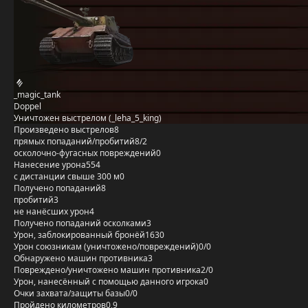
_magic_tank
Doppel
Уничтожен выстрелом (_leha_5_king)
Произведено выстрелов
8
прямых попаданий/пробитий
8/2
осколочно-фугасных повреждений
0
Нанесение урона
554
с дистанции свыше 300 м
0
Получено попаданий
8
пробитий
3
не нанёсших урон
4
Получено попаданий осколками
3
Урон, заблокированный бронёй
1630
Урон союзникам (уничтожено/повреждений)
0/0
Обнаружено машин противника
3
Повреждено/уничтожено машин противника
2/0
Урон, нанесённый с помощью данного игрока
0
Очки захвата/защиты базы
0/0
Пройдено километров
0,9