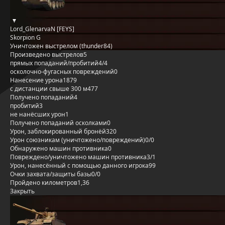
Lord_GlenarvaN [FEYS]
Skorpion G
Уничтожен выстрелом (thunder84)
Произведено выстрелов
5
прямых попаданий/пробитий
4/4
осколочно-фугасных повреждений
0
Нанесение урона
1879
с дистанции свыше 300 м
477
Получено попаданий
4
пробитий
3
не нанёсших урон
1
Получено попаданий осколками
0
Урон, заблокированный бронёй
320
Урон союзникам (уничтожено/повреждений)
0/0
Обнаружено машин противника
0
Повреждено/уничтожено машин противника
3/1
Урон, нанесённый с помощью данного игрока
99
Очки захвата/защиты базы
0/0
Пройдено километров
1,36
Закрыть