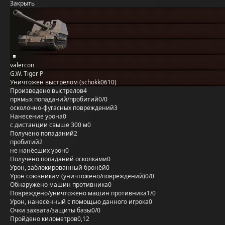
Закрыть
valercon
G.W. Tiger P
Уничтожен выстрелом (schokk0610)
Произведено выстрелов
4
прямых попаданий/пробитий
0/0
осколочно-фугасных повреждений
3
Нанесение урона
0
с дистанции свыше 300 м
0
Получено попаданий
2
пробитий
2
не нанёсших урон
0
Получено попаданий осколками
0
Урон, заблокированный бронёй
0
Урон союзникам (уничтожено/повреждений)
0/0
Обнаружено машин противника
0
Повреждено/уничтожено машин противника
1/0
Урон, нанесённый с помощью данного игрока
0
Очки захвата/защиты базы
0/0
Пройдено километров
0,12