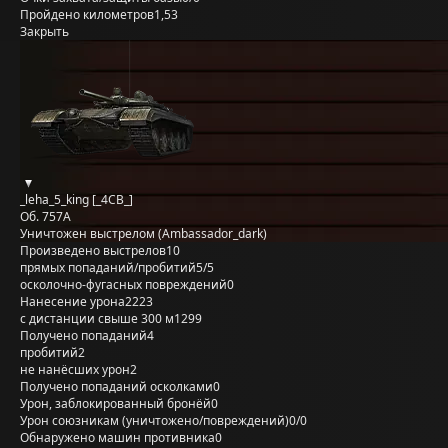
Пройдено километров
1,53
Закрыть
_leha_5_king [_4CB_]
Об. 757А
Уничтожен выстрелом (Ambassador_dark)
Произведено выстрелов
10
прямых попаданий/пробитий
5/5
осколочно-фугасных повреждений
0
Нанесение урона
2223
с дистанции свыше 300 м
1299
Получено попаданий
4
пробитий
2
не нанёсших урон
2
Получено попаданий осколками
0
Урон, заблокированный бронёй
0
Урон союзникам (уничтожено/повреждений)
0/0
Обнаружено машин противника
0