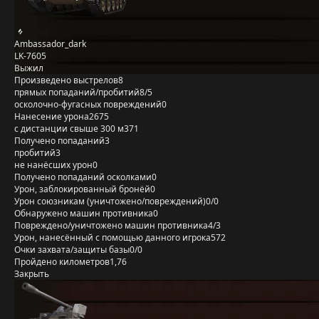
Ambassador_dark
LK-7605
Выжил
Произведено выстрелов
8
прямых попаданий/пробитий
8/5
осколочно-фугасных повреждений
0
Нанесение урона
2675
с дистанции свыше 300 м
371
Получено попаданий
3
пробитий
3
не нанёсших урон
0
Получено попаданий осколками
0
Урон, заблокированный бронёй
0
Урон союзникам (уничтожено/повреждений)
0/0
Обнаружено машин противника
0
Повреждено/уничтожено машин противника
4/3
Урон, нанесённый с помощью данного игрока
572
Очки захвата/защиты базы
0/0
Пройдено километров
1,76
Закрыть