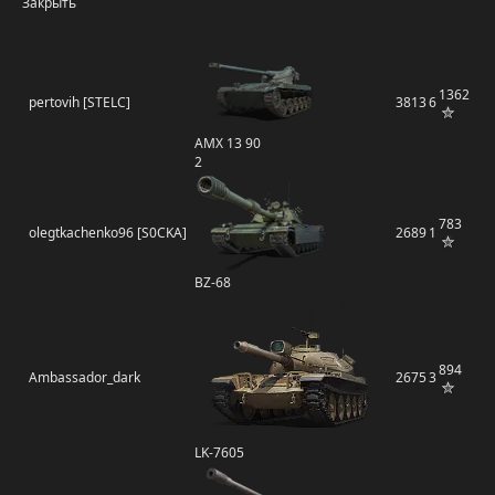
Закрыть
1362
pertovih [STELC]
3813
6
AMX 13 90
2
783
olegtkachenko96 [S0CKA]
2689
1
BZ-68
894
Ambassador_dark
2675
3
LK-7605