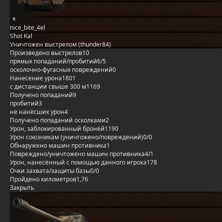
nice_bite_4el
Shot Kal
Уничтожен выстрелом (thunder84)
Произведено выстрелов
10
прямых попаданий/пробитий
6/5
осколочно-фугасных повреждений
0
Нанесение урона
1801
с дистанции свыше 300 м
1169
Получено попаданий
9
пробитий
3
не нанёсших урон
4
Получено попаданий осколками
2
Урон, заблокированный бронёй
1190
Урон союзникам (уничтожено/повреждений)
0/0
Обнаружено машин противника
1
Повреждено/уничтожено машин противника
4/1
Урон, нанесённый с помощью данного игрока
178
Очки захвата/защиты базы
0/0
Пройдено километров
1,76
Закрыть