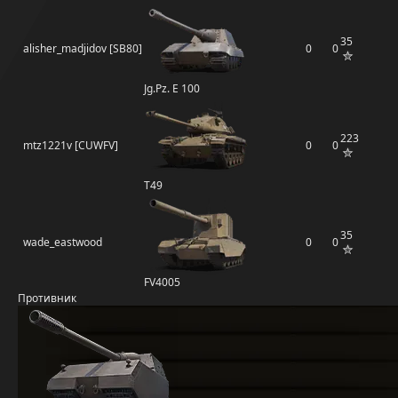
35
alisher_madjidov [SB80]
0
0
Jg.Pz. E 100
223
mtz1221v [CUWFV]
0
0
T49
35
wade_eastwood
0
0
FV4005
Противник