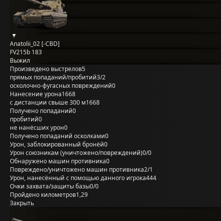
Anatolii_02 [-CBD]
FV215b 183
Выжил
Произведено выстрелов
5
прямых попаданий/пробитий
3/2
осколочно-фугасных повреждений
0
Нанесение урона
1668
с дистанции свыше 300 м
1668
Получено попаданий
0
пробитий
0
не нанёсших урон
0
Получено попаданий осколками
0
Урон, заблокированный бронёй
0
Урон союзникам (уничтожено/повреждений)
0/0
Обнаружено машин противника
0
Повреждено/уничтожено машин противника
2/1
Урон, нанесённый с помощью данного игрока
444
Очки захвата/защиты базы
0/0
Пройдено километров
1,29
Закрыть