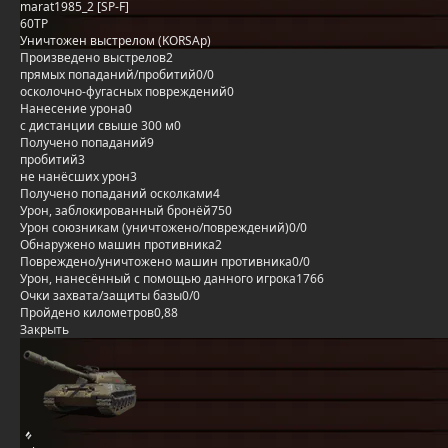
marat1985_2 [SP-F]
60TP
Уничтожен выстрелом (KORSAp)
Произведено выстрелов
2
прямых попаданий/пробитий
0/0
осколочно-фугасных повреждений
0
Нанесение урона
0
с дистанции свыше 300 м
0
Получено попаданий
9
пробитий
3
не нанёсших урон
3
Получено попаданий осколками
4
Урон, заблокированный бронёй
750
Урон союзникам (уничтожено/повреждений)
0/0
Обнаружено машин противника
2
Повреждено/уничтожено машин противника
0/0
Урон, нанесённый с помощью данного игрока
1766
Очки захвата/защиты базы
0/0
Пройдено километров
0,88
Закрыть