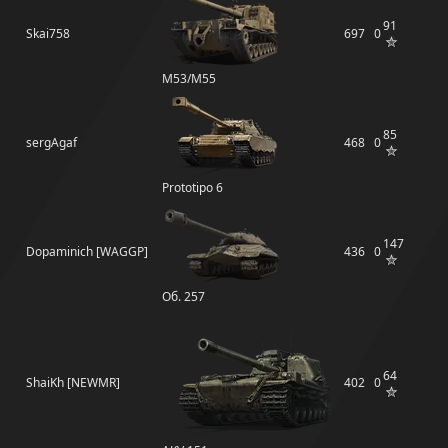
91
Skai758
697
0
M53/M55
85
sergAgaf
468
0
Prototipo 6
147
Dopaminich [WAGGP]
436
0
Об. 257
64
ShaiKh [NEWMR]
402
0