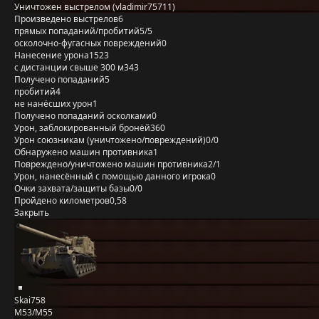
Уничтожен выстрелом (vladimir75711)
Произведено выстрелов
6
прямых попаданий/пробитий
5/5
осколочно-фугасных повреждений
0
Нанесение урона
1523
с дистанции свыше 300 м
343
Получено попаданий
5
пробитий
4
не нанёсших урон
1
Получено попаданий осколками
0
Урон, заблокированный бронёй
360
Урон союзникам (уничтожено/повреждений)
0/0
Обнаружено машин противника
1
Повреждено/уничтожено машин противника
2/1
Урон, нанесённый с помощью данного игрока
0
Очки захвата/защиты базы
0/0
Пройдено километров
0,58
Закрыть
Skai758
M53/M55