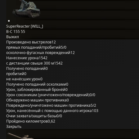
SuperReacter [WILL_]
B-C 155 55
Выжил
Произведено выстрелов
12
прямых попаданий/пробитий
5/0
осколочно-фугасных повреждений
12
Нанесение урона
1542
с дистанции свыше 300 м
1542
Получено попаданий
0
пробитий
0
не нанёсших урон
0
Получено попаданий осколками
0
Урон, заблокированный бронёй
0
Урон союзникам (уничтожено/повреждений)
0/0
Обнаружено машин противника
0
Повреждено/уничтожено машин противника
5/2
Урон, нанесённый с помощью данного игрока
103
Очки захвата/защиты базы
0/0
Пройдено километров
0,62
Закрыть