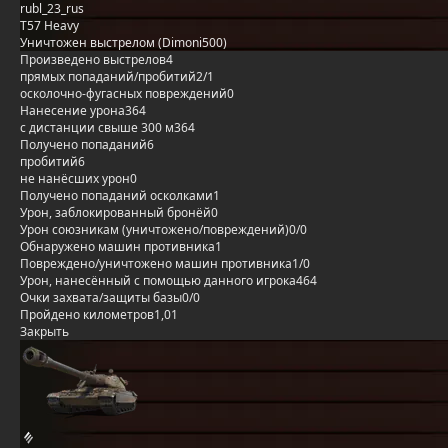
rubl_23_rus
T57 Heavy
Уничтожен выстрелом (Dimoni500)
Произведено выстрелов
4
прямых попаданий/пробитий
2/1
осколочно-фугасных повреждений
0
Нанесение урона
364
с дистанции свыше 300 м
364
Получено попаданий
6
пробитий
6
не нанёсших урон
0
Получено попаданий осколками
1
Урон, заблокированный бронёй
0
Урон союзникам (уничтожено/повреждений)
0/0
Обнаружено машин противника
1
Повреждено/уничтожено машин противника
1/0
Урон, нанесённый с помощью данного игрока
464
Очки захвата/защиты базы
0/0
Пройдено километров
1,01
Закрыть