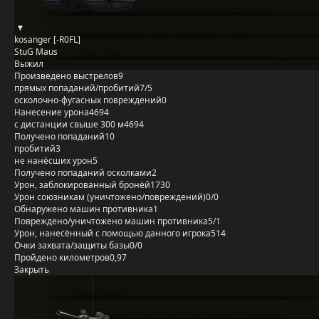
kosanger [-R0FL]
StuG Maus
Выжил
Произведено выстрелов
9
прямых попаданий/пробитий
7/5
осколочно-фугасных повреждений
0
Нанесение урона
4694
с дистанции свыше 300 м
4694
Получено попаданий
10
пробитий
3
не нанёсших урон
5
Получено попаданий осколками
2
Урон, заблокированный бронёй
1730
Урон союзникам (уничтожено/повреждений)
0/0
Обнаружено машин противника
1
Повреждено/уничтожено машин противника
5/1
Урон, нанесённый с помощью данного игрока
514
Очки захвата/защиты базы
0/0
Пройдено километров
0,97
Закрыть