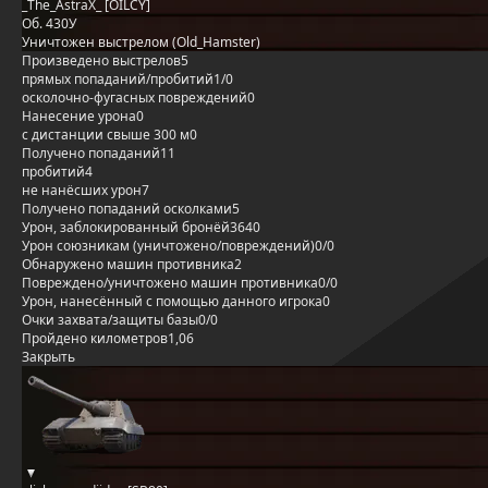
_The_AstraX_ [OILCY]
Об. 430У
Уничтожен выстрелом (Old_Hamster)
Произведено выстрелов
5
прямых попаданий/пробитий
1/0
осколочно-фугасных повреждений
0
Нанесение урона
0
с дистанции свыше 300 м
0
Получено попаданий
11
пробитий
4
не нанёсших урон
7
Получено попаданий осколками
5
Урон, заблокированный бронёй
3640
Урон союзникам (уничтожено/повреждений)
0/0
Обнаружено машин противника
2
Повреждено/уничтожено машин противника
0/0
Урон, нанесённый с помощью данного игрока
0
Очки захвата/защиты базы
0/0
Пройдено километров
1,06
Закрыть