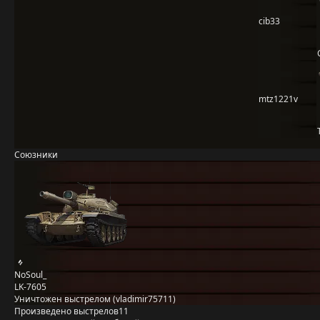
cib33
mtz1221v
Союзники
NoSoul_
LK-7605
Уничтожен выстрелом (vladimir75711)
Произведено выстрелов
11