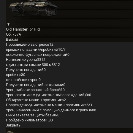
Old_Hamster [61HR]
Об. 757А
Выжил
Произведено выстрелов
12
прямых попаданий/пробитий
10/7
осколочно-фугасных повреждений
0
Нанесение урона
3312
с дистанции свыше 300 м
3312
Получено попаданий
0
пробитий
0
не нанёсших урон
0
Получено попаданий осколками
0
Урон, заблокированный бронёй
0
Урон союзникам (уничтожено/повреждений)
0/0
Обнаружено машин противника
2
Повреждено/уничтожено машин противника
5/3
Урон, нанесённый с помощью данного игрока
3688
Очки захвата/защиты базы
0/0
Пройдено километров
1,83
Закрыть