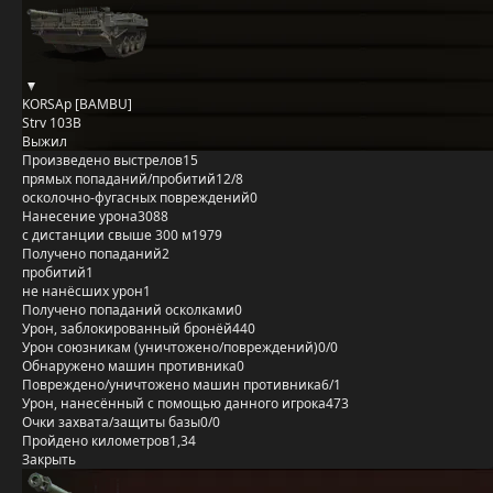
KORSAp [BAMBU]
Strv 103B
Выжил
Произведено выстрелов
15
прямых попаданий/пробитий
12/8
осколочно-фугасных повреждений
0
Нанесение урона
3088
с дистанции свыше 300 м
1979
Получено попаданий
2
пробитий
1
не нанёсших урон
1
Получено попаданий осколками
0
Урон, заблокированный бронёй
440
Урон союзникам (уничтожено/повреждений)
0/0
Обнаружено машин противника
0
Повреждено/уничтожено машин противника
6/1
Урон, нанесённый с помощью данного игрока
473
Очки захвата/защиты базы
0/0
Пройдено километров
1,34
Закрыть