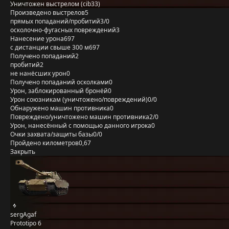
Уничтожен выстрелом (cib33)
Произведено выстрелов
5
прямых попаданий/пробитий
3/0
осколочно-фугасных повреждений
3
Нанесение урона
697
с дистанции свыше 300 м
697
Получено попаданий
2
пробитий
2
не нанёсших урон
0
Получено попаданий осколками
0
Урон, заблокированный бронёй
0
Урон союзникам (уничтожено/повреждений)
0/0
Обнаружено машин противника
0
Повреждено/уничтожено машин противника
2/0
Урон, нанесённый с помощью данного игрока
0
Очки захвата/защиты базы
0/0
Пройдено километров
0,67
Закрыть
sergAgaf
Prototipo 6