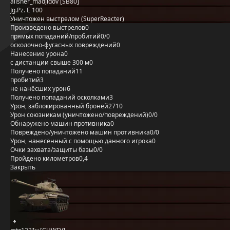
alisher_madjidov [SB80]
Jg.Pz. E 100
Уничтожен выстрелом (SuperReacter)
Произведено выстрелов
0
прямых попаданий/пробитий
0/0
осколочно-фугасных повреждений
0
Нанесение урона
0
с дистанции свыше 300 м
0
Получено попаданий
11
пробитий
3
не нанёсших урон
6
Получено попаданий осколками
3
Урон, заблокированный бронёй
2710
Урон союзникам (уничтожено/повреждений)
0/0
Обнаружено машин противника
0
Повреждено/уничтожено машин противника
0/0
Урон, нанесённый с помощью данного игрока
0
Очки захвата/защиты базы
0/0
Пройдено километров
0,4
Закрыть