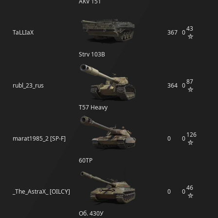
AKV 151
43
TaLLIaX
367
0
Strv 103B
87
rubl_23_rus
364
0
T57 Heavy
126
marat1985_2 [SP-F]
0
0
60TP
46
_The_AstraX_ [OILCY]
0
0
Об. 430У