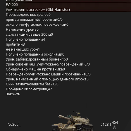
FV4005
Уничтожен выстрелом (Old_Hamster)
Произведено выстрелов
0
прямых попаданий/пробитий
0/0
осколочно-фугасных повреждений
0
Нанесение урона
0
с дистанции свыше 300 м
0
Получено попаданий
4
пробитий
3
не нанёсших урон
1
Получено попаданий осколками
0
Урон, заблокированный бронёй
460
Урон союзникам (уничтожено/повреждений)
0/0
Обнаружено машин противника
0
Повреждено/уничтожено машин противника
0/0
Урон, нанесённый с помощью данного игрока
0
Очки захвата/защиты базы
0/0
Пройдено километров
0,42
Закрыть
454
NoSoul_
5123
1