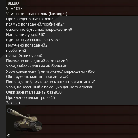
TaLLIaX
Strv 103B
Уничтожен выстрелом (kosanger)
Произведено выстрелов
2
прямых попаданий/пробитий
2/1
осколочно-фугасных повреждений
0
Нанесение урона
367
с дистанции свыше 300 м
367
Получено попаданий
2
пробитий
2
не нанёсших урон
0
Получено попаданий осколками
0
Урон, заблокированный бронёй
0
Урон союзникам (уничтожено/повреждений)
0/0
Обнаружено машин противника
0
Повреждено/уничтожено машин противника
1/0
Урон, нанесённый с помощью данного игрока
0
Очки захвата/защиты базы
0/0
Пройдено километров
0,45
Закрыть