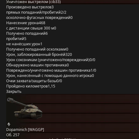
Уничтожен выстрелом (cib33)
Произведено выстрелов
3
прямых попаданий/пробитий
2/2
осколочно-фугасных повреждений
0
Нанесение урона
468
с дистанции свыше 300 м
0
Получено попаданий
6
пробитий
5
не нанёсших урон
1
Получено попаданий осколками
0
Урон, заблокированный бронёй
320
Урон союзникам (уничтожено/повреждений)
0/0
Обнаружено машин противника
0
Повреждено/уничтожено машин противника
1/0
Урон, нанесённый с помощью данного игрока
0
Очки захвата/защиты базы
0/0
Пройдено километров
1,15
Закрыть
Dopaminich [WAGGP]
Об. 257