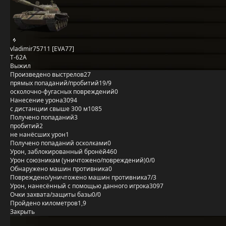
vladimir75711 [EVA77]
Т-62А
Выжил
Произведено выстрелов
27
прямых попаданий/пробитий
19/9
осколочно-фугасных повреждений
0
Нанесение урона
3094
с дистанции свыше 300 м
1085
Получено попаданий
3
пробитий
2
не нанёсших урон
1
Получено попаданий осколками
0
Урон, заблокированный бронёй
460
Урон союзникам (уничтожено/повреждений)
0/0
Обнаружено машин противника
0
Повреждено/уничтожено машин противника
7/3
Урон, нанесённый с помощью данного игрока
3097
Очки захвата/защиты базы
0/0
Пройдено километров
1,9
Закрыть