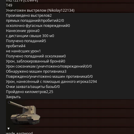
mtz1221v [CUWFV]
T49
Уничтожен выстрелом (Nikolay122134)
Произведено выстрелов
2
прямых попаданий/пробитий
2/0
осколочно-фугасных повреждений
0
Нанесение урона
0
с дистанции свыше 300 м
0
Получено попаданий
5
пробитий
4
не нанёсших урон
1
Получено попаданий осколками
0
Урон, заблокированный бронёй
0
Урон союзникам (уничтожено/повреждений)
0/0
Обнаружено машин противника
3
Повреждено/уничтожено машин противника
0/0
Урон, нанесённый с помощью данного игрока
3294
Очки захвата/защиты базы
0/0
Пройдено километров
2,25
Закрыть
wade_eastwood