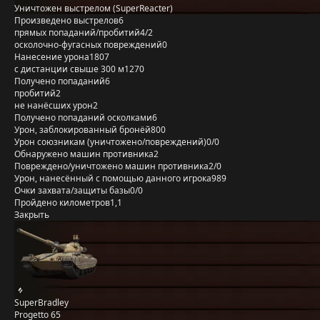
Уничтожен выстрелом (SuperReacter)
Произведено выстрелов
6
прямых попаданий/пробитий
4/2
осколочно-фугасных повреждений
0
Нанесение урона
1807
с дистанции свыше 300 м
1270
Получено попаданий
6
пробитий
2
не нанёсших урон
2
Получено попаданий осколками
6
Урон, заблокированный бронёй
800
Урон союзникам (уничтожено/повреждений)
0/0
Обнаружено машин противника
2
Повреждено/уничтожено машин противника
2/0
Урон, нанесённый с помощью данного игрока
989
Очки захвата/защиты базы
0/0
Пройдено километров
1,1
Закрыть
SuperBradley
Progetto 65