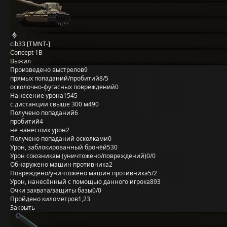
cib33 [TMNT-]
Concept 1B
Выжил
Произведено выстрелов
9
прямых попаданий/пробитий
8/5
осколочно-фугасных повреждений
0
Нанесение урона
1545
с дистанции свыше 300 м
490
Получено попаданий
6
пробитий
4
не нанёсших урон
2
Получено попаданий осколками
0
Урон, заблокированный бронёй
530
Урон союзникам (уничтожено/повреждений)
0/0
Обнаружено машин противника
2
Повреждено/уничтожено машин противника
5/2
Урон, нанесённый с помощью данного игрока
893
Очки захвата/защиты базы
0/0
Пройдено километров
1,23
Закрыть