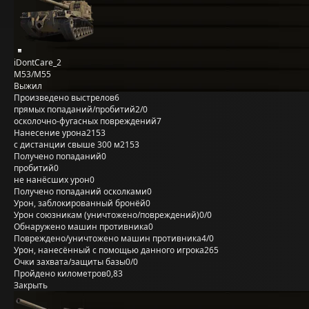
iDontCare_2
M53/M55
Выжил
Произведено выстрелов
6
прямых попаданий/пробитий
2/0
осколочно-фугасных повреждений
7
Нанесение урона
2153
с дистанции свыше 300 м
2153
Получено попаданий
0
пробитий
0
не нанёсших урон
0
Получено попаданий осколками
0
Урон, заблокированный бронёй
0
Урон союзникам (уничтожено/повреждений)
0/0
Обнаружено машин противника
0
Повреждено/уничтожено машин противника
4/0
Урон, нанесённый с помощью данного игрока
265
Очки захвата/защиты базы
0/0
Пройдено километров
0,83
Закрыть