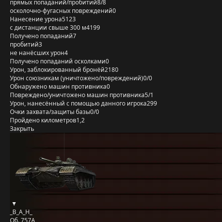
прямых попаданий/пробитий
8/8
осколочно-фугасных повреждений
0
Нанесение урона
5123
с дистанции свыше 300 м
4199
Получено попаданий
7
пробитий
3
не нанёсших урон
4
Получено попаданий осколками
0
Урон, заблокированный бронёй
2180
Урон союзникам (уничтожено/повреждений)
0/0
Обнаружено машин противника
0
Повреждено/уничтожено машин противника
5/1
Урон, нанесённый с помощью данного игрока
299
Очки захвата/защиты базы
0/0
Пройдено километров
1,2
Закрыть
_B_A_H_
Об. 757А