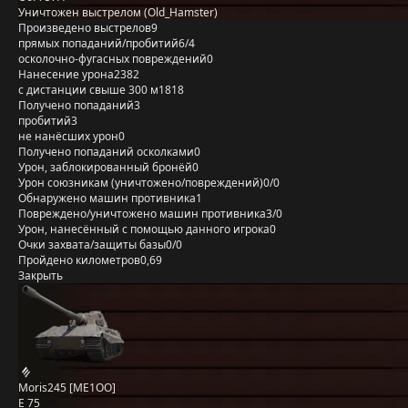
Уничтожен выстрелом (Old_Hamster)
Произведено выстрелов
9
прямых попаданий/пробитий
6/4
осколочно-фугасных повреждений
0
Нанесение урона
2382
с дистанции свыше 300 м
1818
Получено попаданий
3
пробитий
3
не нанёсших урон
0
Получено попаданий осколками
0
Урон, заблокированный бронёй
0
Урон союзникам (уничтожено/повреждений)
0/0
Обнаружено машин противника
1
Повреждено/уничтожено машин противника
3/0
Урон, нанесённый с помощью данного игрока
0
Очки захвата/защиты базы
0/0
Пройдено километров
0,69
Закрыть
Moris245 [ME1OO]
E 75