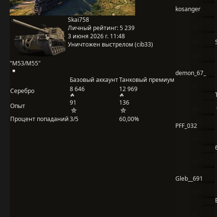
kosanger
Skai758
Личный рейтинг:
5 239
3 июня 2026 г. 11:48
Уничтожен выстрелом (cib33)
"M53/M55"
demon_67_
Базовый аккаунт
Танковый премиум
8 646
12 969
Серебро
91
136
Опыт
Процент попаданий
3/5
60,00%
PFF_032
Gleb__691