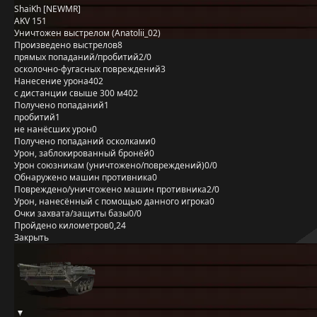
ShaiKh [NEWMR]
AKV 151
Уничтожен выстрелом (Anatolii_02)
Произведено выстрелов
8
прямых попаданий/пробитий
2/0
осколочно-фугасных повреждений
3
Нанесение урона
402
с дистанции свыше 300 м
402
Получено попаданий
1
пробитий
1
не нанёсших урон
0
Получено попаданий осколками
0
Урон, заблокированный бронёй
0
Урон союзникам (уничтожено/повреждений)
0/0
Обнаружено машин противника
0
Повреждено/уничтожено машин противника
2/0
Урон, нанесённый с помощью данного игрока
0
Очки захвата/защиты базы
0/0
Пройдено километров
0,24
Закрыть