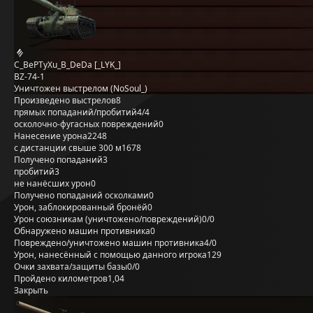
C_BePTyXu_B_DeDa [_LYK_]
BZ-74-1
Уничтожен выстрелом (NoSoul_)
Произведено выстрелов
8
прямых попаданий/пробитий
4/4
осколочно-фугасных повреждений
0
Нанесение урона
2248
с дистанции свыше 300 м
1678
Получено попаданий
3
пробитий
3
не нанёсших урон
0
Получено попаданий осколками
0
Урон, заблокированный бронёй
0
Урон союзникам (уничтожено/повреждений)
0/0
Обнаружено машин противника
0
Повреждено/уничтожено машин противника
4/0
Урон, нанесённый с помощью данного игрока
129
Очки захвата/защиты базы
0/0
Пройдено километров
1,04
Закрыть