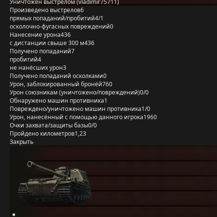
Уничтожен выстрелом (vladimir75711)
Произведено выстрелов
6
прямых попаданий/пробитий
4/1
осколочно-фугасных повреждений
0
Нанесение урона
436
с дистанции свыше 300 м
436
Получено попаданий
7
пробитий
4
не нанёсших урон
3
Получено попаданий осколками
0
Урон, заблокированный бронёй
760
Урон союзникам (уничтожено/повреждений)
0/0
Обнаружено машин противника
1
Повреждено/уничтожено машин противника
1/0
Урон, нанесённый с помощью данного игрока
1960
Очки захвата/защиты базы
0/0
Пройдено километров
1,23
Закрыть