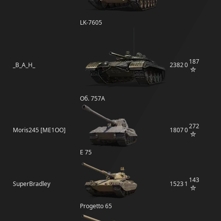
LK-7605
187
_B_A_H_
2382
0
Об. 757А
272
Moris245 [ME1OO]
1807
0
E 75
143
SuperBradley
1523
1
Progetto 65