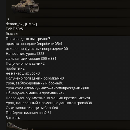
demon_67_ [CM67]
TVP T 50/51
Выжил
Произведено выстрелов
7
прямых попаданий/пробитий
5/4
осколочно-фугасных повреждений
0
Нанесение урона
1323
с дистанции свыше 300 м
331
Получено попаданий
2
пробитий
2
не нанёсших урон
0
Получено попаданий осколками
0
Урон, заблокированный бронёй
0
Урон союзникам (уничтожено/повреждений)
0/0
Обнаружено машин противника
2
Повреждено/уничтожено машин противника
2/0
Урон, нанесённый с помощью данного игрока
838
Очки захвата/защиты базы
0/0
Пройдено километров
2,61
Закрыть