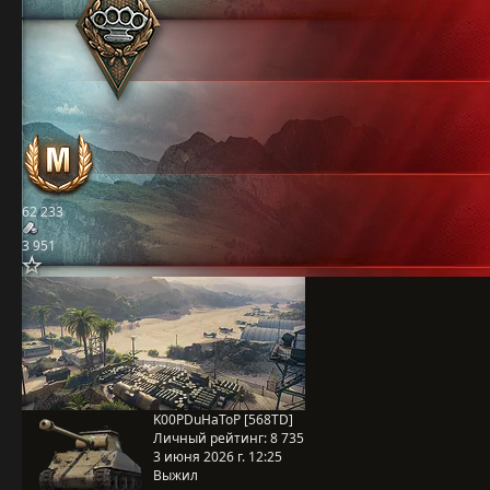
62 233
3 951
K00PDuHaToP [568TD]
Личный рейтинг:
8 735
3 июня 2026 г. 12:25
Выжил