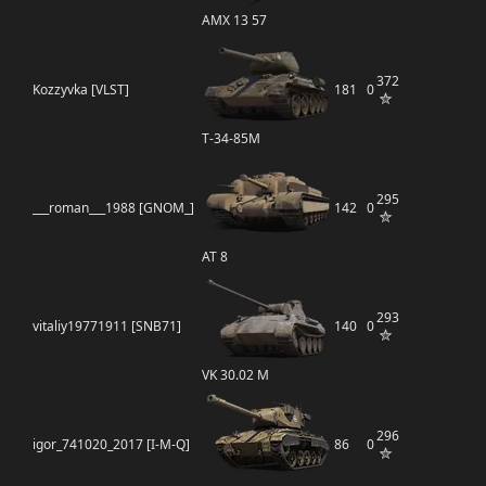
AMX 13 57
372
Kozzyvka [VLST]
181
0
Т-34-85М
295
___roman___1988 [GNOM_]
142
0
AT 8
293
vitaliy19771911 [SNB71]
140
0
VK 30.02 M
296
igor_741020_2017 [I-M-Q]
86
0