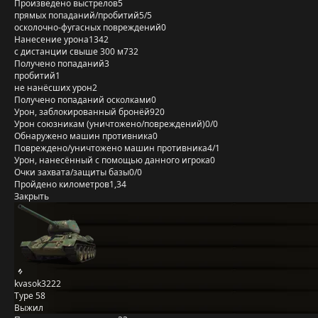
Произведено выстрелов
5
прямых попаданий/пробитий
5/5
осколочно-фугасных повреждений
0
Нанесение урона
1342
с дистанции свыше 300 м
732
Получено попаданий
3
пробитий
1
не нанёсших урон
2
Получено попаданий осколками
0
Урон, заблокированный бронёй
920
Урон союзникам (уничтожено/повреждений)
0/0
Обнаружено машин противника
0
Повреждено/уничтожено машин противника
4/1
Урон, нанесённый с помощью данного игрока
0
Очки захвата/защиты базы
0/0
Пройдено километров
1,34
Закрыть
kvasok3222
Type 58
Выжил