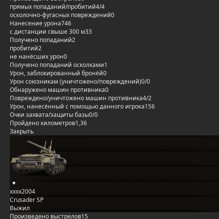
прямых попаданий/пробитий
4/4
осколочно-фугасных повреждений
0
Нанесение урона
746
с дистанции свыше 300 м
33
Получено попаданий
2
пробитий
2
не нанёсших урон
0
Получено попаданий осколками
1
Урон, заблокированный бронёй
0
Урон союзникам (уничтожено/повреждений)
0/0
Обнаружено машин противника
0
Повреждено/уничтожено машин противника
4/2
Урон, нанесённый с помощью данного игрока
156
Очки захвата/защиты базы
0/0
Пройдено километров
1,36
Закрыть
xxxx2004
Crusader SP
Выжил
Произведено выстрелов
15