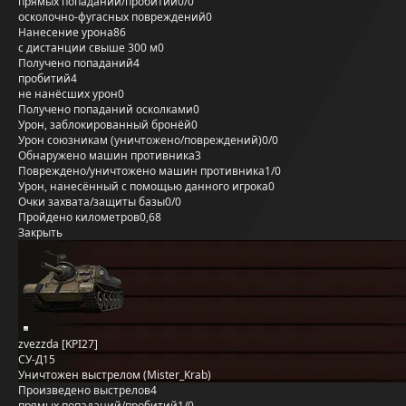
прямых попаданий/пробитий
0/0
осколочно-фугасных повреждений
0
Нанесение урона
86
с дистанции свыше 300 м
0
Получено попаданий
4
пробитий
4
не нанёсших урон
0
Получено попаданий осколками
0
Урон, заблокированный бронёй
0
Урон союзникам (уничтожено/повреждений)
0/0
Обнаружено машин противника
3
Повреждено/уничтожено машин противника
1/0
Урон, нанесённый с помощью данного игрока
0
Очки захвата/защиты базы
0/0
Пройдено километров
0,68
Закрыть
zvezzda [KPI27]
СУ-Д15
Уничтожен выстрелом (Mister_Krab)
Произведено выстрелов
4
прямых попаданий/пробитий
1/0