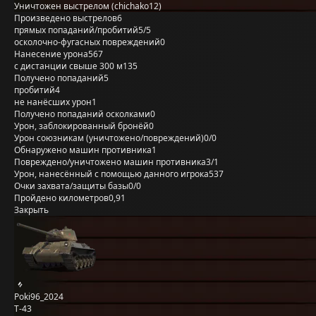
Уничтожен выстрелом (chichako12)
Произведено выстрелов
6
прямых попаданий/пробитий
5/5
осколочно-фугасных повреждений
0
Нанесение урона
567
с дистанции свыше 300 м
135
Получено попаданий
5
пробитий
4
не нанёсших урон
1
Получено попаданий осколками
0
Урон, заблокированный бронёй
0
Урон союзникам (уничтожено/повреждений)
0/0
Обнаружено машин противника
1
Повреждено/уничтожено машин противника
3/1
Урон, нанесённый с помощью данного игрока
537
Очки захвата/защиты базы
0/0
Пройдено километров
0,91
Закрыть
Poki96_2024
Т-43