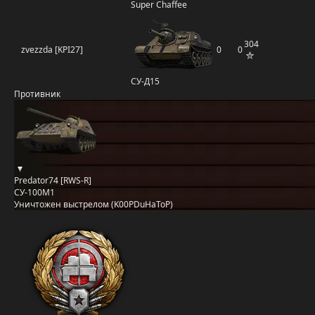
Super Chaffee
304
zvezzda [KPI27]
0
0
СУ-Д15
Противник
Predator74 [RWS-R]
СУ-100М1
Уничтожен выстрелом (K00PDuHaToP)