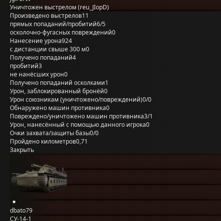
Уничтожен выстрелом (reu_JIopD)
Произведено выстрелов
11
прямых попаданий/пробитий
6/5
осколочно-фугасных повреждений
0
Нанесение урона
924
с дистанции свыше 300 м
0
Получено попаданий
4
пробитий
3
не нанёсших урон
0
Получено попаданий осколками
1
Урон, заблокированный бронёй
0
Урон союзникам (уничтожено/повреждений)
0/0
Обнаружено машин противника
0
Повреждено/уничтожено машин противника
3/1
Урон, нанесённый с помощью данного игрока
0
Очки захвата/защиты базы
0/0
Пройдено километров
0,71
Закрыть
dbato79
СУ-14-1