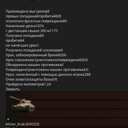
Произведено выстрелов
9
прямых попаданий/пробитий
8/8
осколочно-фугасных повреждений
0
Нанесение урона
1874
с дистанции свыше 300 м
1175
Получено попаданий
5
пробитий
4
не нанёсших урон
1
Получено попаданий осколками
0
Урон, заблокированный бронёй
200
Урон союзникам (уничтожено/повреждений)
0/0
Обнаружено машин противника
0
Повреждено/уничтожено машин противника
4/2
Урон, нанесённый с помощью данного игрока
288
Очки захвата/защиты базы
0/0
Пройдено километров
1,24
Закрыть
Mister_Krab [DVO25]