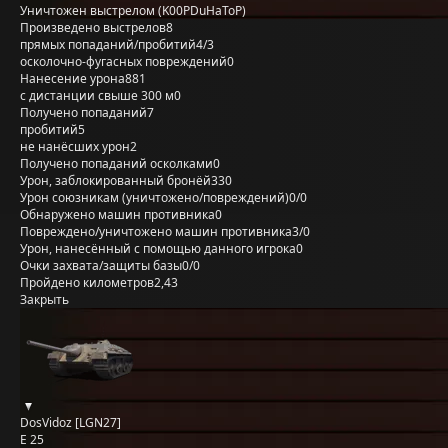
Уничтожен выстрелом (K00PDuHaToP)
Произведено выстрелов
8
прямых попаданий/пробитий
4/3
осколочно-фугасных повреждений
0
Нанесение урона
881
с дистанции свыше 300 м
0
Получено попаданий
7
пробитий
5
не нанёсших урон
2
Получено попаданий осколками
0
Урон, заблокированный бронёй
330
Урон союзникам (уничтожено/повреждений)
0/0
Обнаружено машин противника
0
Повреждено/уничтожено машин противника
3/0
Урон, нанесённый с помощью данного игрока
0
Очки захвата/защиты базы
0/0
Пройдено километров
2,43
Закрыть
DosVidoz [LGN27]
E 25