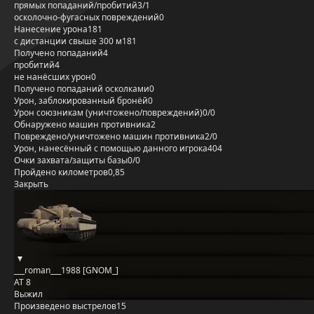
прямых попаданий/пробитий
3/1
осколочно-фугасных повреждений
0
Нанесение урона
181
с дистанции свыше 300 м
181
Получено попаданий
4
пробитий
4
не нанёсших урон
0
Получено попаданий осколками
0
Урон, заблокированный бронёй
0
Урон союзникам (уничтожено/повреждений)
0/0
Обнаружено машин противника
2
Повреждено/уничтожено машин противника
2/0
Урон, нанесённый с помощью данного игрока
404
Очки захвата/защиты базы
0/0
Пройдено километров
0,85
Закрыть
___roman___1988 [GNOM_]
AT 8
Выжил
Произведено выстрелов
15