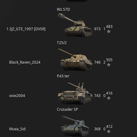
Wz.57D
483
1
2JZ_GTE_1997 [DVSR]
973
1
T25/2
505
Black_Raven_2024
746
2
P.43 ter
416
xxxx2004
743
0
Crusader SP
412
Muxa_Sid
368
0