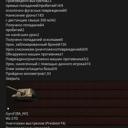
Произведено выстрелов
23
прямых попаданий/пробитий
14/9
осколочно-фугасных повреждений
0
Нанесение урона
1183
с дистанции свыше 300 м
342
Получено попаданий
4
пробитий
2
не нанёсших урон
2
Получено попаданий осколками
0
Урон, заблокированный бронёй
150
Урон союзникам (уничтожено/повреждений)
0/0
Обнаружено машин противника
1
Повреждено/уничтожено машин противника
5/2
Урон, нанесённый с помощью данного игрока
410
Очки захвата/защиты базы
0/0
Пройдено километров
1,93
Закрыть
Gyrof [RA_NY]
Wz.57D
Уничтожен выстрелом (Predator74)