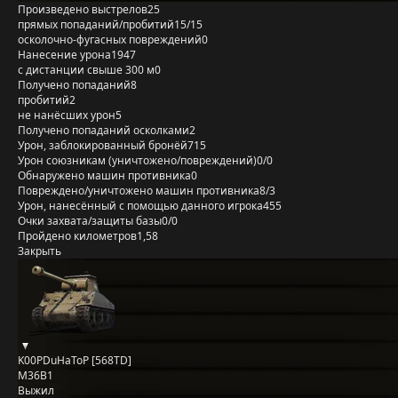
Произведено выстрелов
25
прямых попаданий/пробитий
15/15
осколочно-фугасных повреждений
0
Нанесение урона
1947
с дистанции свыше 300 м
0
Получено попаданий
8
пробитий
2
не нанёсших урон
5
Получено попаданий осколками
2
Урон, заблокированный бронёй
715
Урон союзникам (уничтожено/повреждений)
0/0
Обнаружено машин противника
0
Повреждено/уничтожено машин противника
8/3
Урон, нанесённый с помощью данного игрока
455
Очки захвата/защиты базы
0/0
Пройдено километров
1,58
Закрыть
K00PDuHaToP [568TD]
M36B1
Выжил