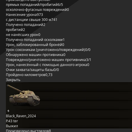
прямых попаданий/пробитий
6/5
осколочно-фугасных повреждений
0
Нанесение урона
973
с дистанции свыше 300 м
741
Получено попаданий
2
пробитий
2
не нанёсших урон
0
Получено попаданий осколками
1
Урон, заблокированный бронёй
0
Урон союзникам (уничтожено/повреждений)
0/0
Обнаружено машин противника
0
Повреждено/уничтожено машин противника
3/1
Урон, нанесённый с помощью данного игрока
0
Очки захвата/защиты базы
0/0
Пройдено километров
0,73
Закрыть
Black_Raven_2024
P.43 ter
Выжил
Произведено выстрелов
8