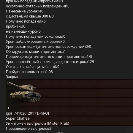
прямых попаданий/пробитий
1/1
осколочно-фугасных повреждений
0
Нанесение урона
140
с дистанции свыше 300 м
0
Получено попаданий
6
пробитий
6
не нанёсших урон
0
Получено попаданий осколками
0
Урон, заблокированный бронёй
0
Урон союзникам (уничтожено/повреждений)
0/0
Обнаружено машин противника
1
Повреждено/уничтожено машин противника
1/0
Урон, нанесённый с помощью данного игрока
129
Очки захвата/защиты базы
0/0
Пройдено километров
1,08
Закрыть
igor_741020_2017 [I-M-Q]
Super Chaffee
Уничтожен выстрелом (Mister_Krab)
Произведено выстрелов
2