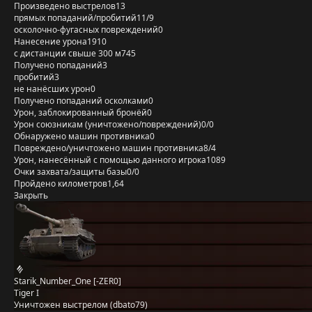
Произведено выстрелов
13
прямых попаданий/пробитий
11/9
осколочно-фугасных повреждений
0
Нанесение урона
1910
с дистанции свыше 300 м
745
Получено попаданий
3
пробитий
3
не нанёсших урон
0
Получено попаданий осколками
0
Урон, заблокированный бронёй
0
Урон союзникам (уничтожено/повреждений)
0/0
Обнаружено машин противника
0
Повреждено/уничтожено машин противника
8/4
Урон, нанесённый с помощью данного игрока
1089
Очки захвата/защиты базы
0/0
Пройдено километров
1,64
Закрыть
Starik_Number_One [-ZER0]
Tiger I
Уничтожен выстрелом (dbato79)