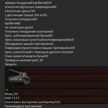
прямых попаданий/пробитий
5/0
осколочно-фугасных повреждений
6
Нанесение урона
743
с дистанции свыше 300 м
743
Получено попаданий
0
пробитий
0
не нанёсших урон
0
Получено попаданий осколками
0
Урон, заблокированный бронёй
0
Урон союзникам (уничтожено/повреждений)
0/0
Обнаружено машин противника
0
Повреждено/уничтожено машин противника
3/0
Урон, нанесённый с помощью данного игрока
0
Очки захвата/защиты базы
0/0
Пройдено километров
1,39
Закрыть
Muxa_Sid
AMX 13 57
Уничтожен выстрелом (varfalamey520)
Произведено выстрелов
6