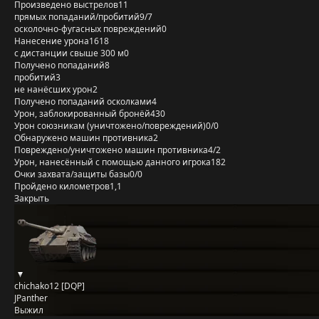
Произведено выстрелов
11
прямых попаданий/пробитий
9/7
осколочно-фугасных повреждений
0
Нанесение урона
1618
с дистанции свыше 300 м
0
Получено попаданий
8
пробитий
3
не нанёсших урон
2
Получено попаданий осколками
4
Урон, заблокированный бронёй
430
Урон союзникам (уничтожено/повреждений)
0/0
Обнаружено машин противника
2
Повреждено/уничтожено машин противника
4/2
Урон, нанесённый с помощью данного игрока
182
Очки захвата/защиты базы
0/0
Пройдено километров
1,1
Закрыть
chichako12 [DQP]
JPanther
Выжил