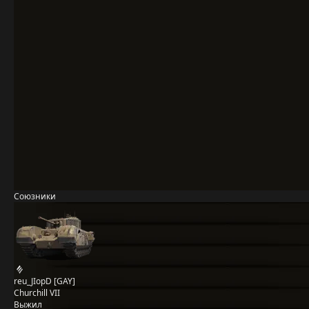
Союзники
reu_JIopD [GAY]
Churchill VII
Выжил