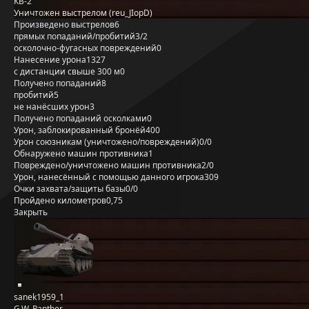
КВ-2
Уничтожен выстрелом (reu_JIopD)
Произведено выстрелов
6
прямых попаданий/пробитий
3/2
осколочно-фугасных повреждений
0
Нанесение урона
1327
с дистанции свыше 300 м
0
Получено попаданий
8
пробитий
5
не нанёсших урон
3
Получено попаданий осколками
0
Урон, заблокированный бронёй
400
Урон союзникам (уничтожено/повреждений)
0/0
Обнаружено машин противника
1
Повреждено/уничтожено машин противника
2/0
Урон, нанесённый с помощью данного игрока
309
Очки захвата/защиты базы
0/0
Пройдено километров
0,75
Закрыть
sanek1959_1
G.W. Panther