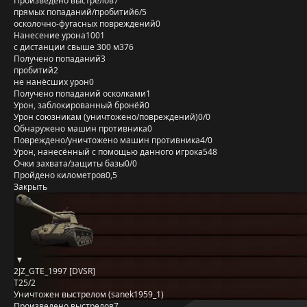
Произведено выстрелов
7
прямых попаданий/пробитий
6/5
осколочно-фугасных повреждений
0
Нанесение урона
1001
с дистанции свыше 300 м
376
Получено попаданий
3
пробитий
2
не нанёсших урон
0
Получено попаданий осколками
1
Урон, заблокированный бронёй
0
Урон союзникам (уничтожено/повреждений)
0/0
Обнаружено машин противника
0
Повреждено/уничтожено машин противника
4/0
Урон, нанесённый с помощью данного игрока
548
Очки захвата/защиты базы
0/0
Пройдено километров
0,5
Закрыть
2JZ_GTE_1997 [DVSR]
T25/2
Уничтожен выстрелом (sanek1959_1)
Произведено выстрелов
7