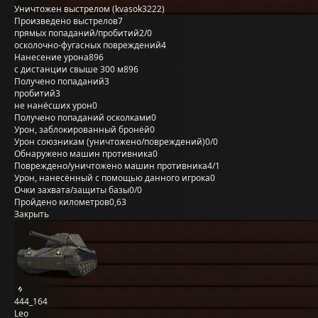
Уничтожен выстрелом (kvasok3222)
Произведено выстрелов
7
прямых попаданий/пробитий
2/0
осколочно-фугасных повреждений
4
Нанесение урона
896
с дистанции свыше 300 м
896
Получено попаданий
3
пробитий
3
не нанёсших урон
0
Получено попаданий осколками
0
Урон, заблокированный бронёй
0
Урон союзникам (уничтожено/повреждений)
0/0
Обнаружено машин противника
0
Повреждено/уничтожено машин противника
4/1
Урон, нанесённый с помощью данного игрока
0
Очки захвата/защиты базы
0/0
Пройдено километров
0,63
Закрыть
444_164
Leo