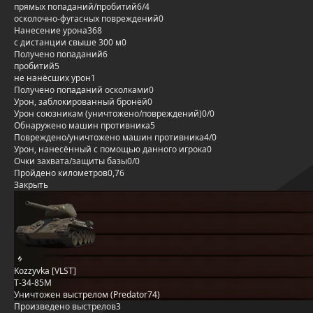
прямых попаданий/пробитий
6/4
осколочно-фугасных повреждений
0
Нанесение урона
368
с дистанции свыше 300 м
0
Получено попаданий
6
пробитий
5
не нанёсших урон
1
Получено попаданий осколками
0
Урон, заблокированный бронёй
0
Урон союзникам (уничтожено/повреждений)
0/0
Обнаружено машин противника
5
Повреждено/уничтожено машин противника
4/0
Урон, нанесённый с помощью данного игрока
0
Очки захвата/защиты базы
0/0
Пройдено километров
0,76
Закрыть
Kozzyvka [VLST]
Т-34-85М
Уничтожен выстрелом (Predator74)
Произведено выстрелов
3