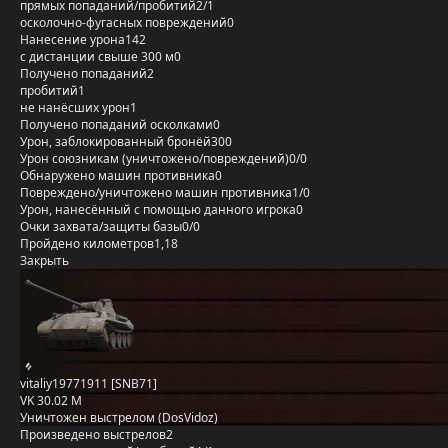
прямых попаданий/пробитий
2/1
осколочно-фугасных повреждений
0
Нанесение урона
142
с дистанции свыше 300 м
0
Получено попаданий
2
пробитий
1
не нанёсших урон
1
Получено попаданий осколками
0
Урон, заблокированный бронёй
300
Урон союзникам (уничтожено/повреждений)
0/0
Обнаружено машин противника
0
Повреждено/уничтожено машин противника
1/0
Урон, нанесённый с помощью данного игрока
0
Очки захвата/защиты базы
0/0
Пройдено километров
1,18
Закрыть
vitaliy19771911 [SNB71]
VK 30.02 M
Уничтожен выстрелом (DosVidoz)
Произведено выстрелов
2