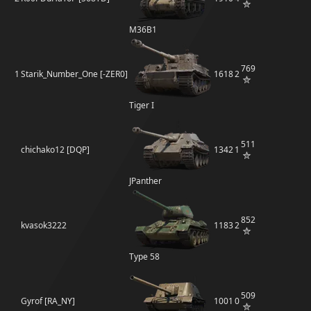
M36B1
769
1
Starik_Number_One [-ZER0]
1618
2
Tiger I
511
chichako12 [DQP]
1342
1
JPanther
852
kvasok3222
1183
2
Type 58
509
Gyrof [RA_NY]
1001
0