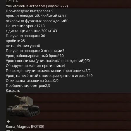
T71 DA
Уничтожен выстрелом (kvasok3222)
Произведено выстрелов
16
прямых попаданий/пробитий
14/11
осколочно-фугасных повреждений
0
Нанесение урона
1713
с дистанции свыше 300 м
143
Получено попаданий
6
пробитий
5
не нанёсших урон
0
Получено попаданий осколками
3
Урон, заблокированный бронёй
0
Урон союзникам (уничтожено/повреждений)
0/0
Обнаружено машин противника
4
Повреждено/уничтожено машин противника
5/2
Урон, нанесённый с помощью данного игрока
649
Очки захвата/защиты базы
0/0
Пройдено километров
2,3
Закрыть
Roma_Magirus [KOT30]