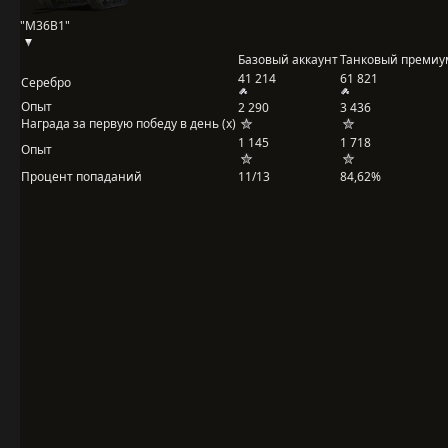
"M36B1"
Базовый аккаунт
Танковый премиу
41 214
61 821
Серебро
Опыт
2 290
3 436
Награда за первую победу в день (x)
1 145
1 718
Опыт
Процент попаданий
11/13
84,62%