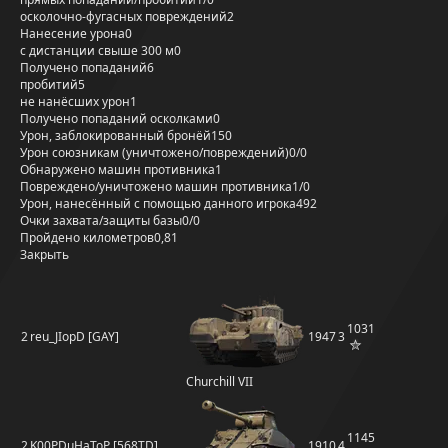
осколочно-фугасных повреждений
2
Нанесение урона
0
с дистанции свыше 300 м
0
Получено попаданий
6
пробитий
5
не нанёсших урон
1
Получено попаданий осколками
0
Урон, заблокированный бронёй
150
Урон союзникам (уничтожено/повреждений)
0/0
Обнаружено машин противника
1
Повреждено/уничтожено машин противника
1/0
Урон, нанесённый с помощью данного игрока
492
Очки захвата/защиты базы
0/0
Пройдено километров
0,81
Закрыть
1031
2
reu_JIopD [GAY]
1947
3
Churchill VII
1145
2
K00PDuHaToP [568TD]
1910
4