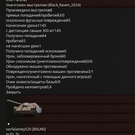
Уничтожен выстрелом (Black_Raven_2024)
Произведено выстрелов
8
прямых попаданий/пробитий
3/0
осколочно-фугасных повреждений
5
Нанесение урона
1145
с дистанции свыше 300 м
1145
Получено попаданий
4
пробитий
3
не нанёсших урон
1
Получено попаданий осколками
0
Урон, заблокированный бронёй
0
Урон союзникам (уничтожено/повреждений)
0/0
Обнаружено машин противника
0
Повреждено/уничтожено машин противника
3/1
Урон, нанесённый с помощью данного игрока
0
Очки захвата/защиты базы
0/0
Пройдено километров
0,4
Закрыть
varfalamey520 [B0LN0]
Jg.Pz. IV