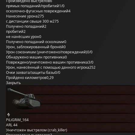
Произведено выстрелов
6
прямых попаданий/пробитий
1/0
осколочно-фугасных повреждений
4
Нанесение урона
275
с дистанции свыше 300 м
275
Получено попаданий
2
пробитий
2
не нанёсших урон
0
Получено попаданий осколками
0
Урон, заблокированный бронёй
0
Урон союзникам (уничтожено/повреждений)
0/0
Обнаружено машин противника
0
Повреждено/уничтожено машин противника
3/0
Урон, нанесённый с помощью данного игрока
252
Очки захвата/защиты базы
0/0
Пройдено километров
0,29
Закрыть
PiLiGRiM_164
ARL 44
Уничтожен выстрелом (crab_killer)