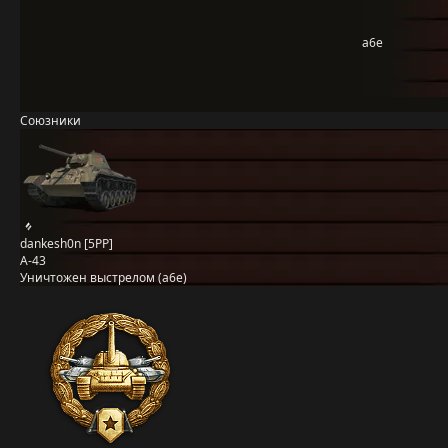
a6e
Союзники
dankesh0n [5PP]
А-43
Уничтожен выстрелом (a6e)