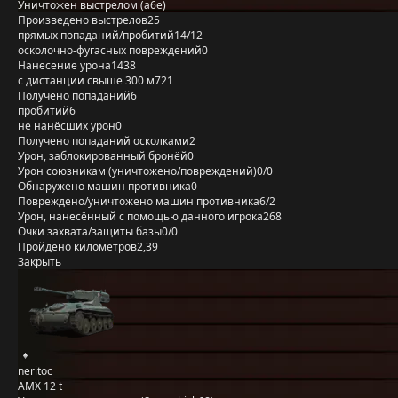
Уничтожен выстрелом (a6e)
Произведено выстрелов
25
прямых попаданий/пробитий
14/12
осколочно-фугасных повреждений
0
Нанесение урона
1438
с дистанции свыше 300 м
721
Получено попаданий
6
пробитий
6
не нанёсших урон
0
Получено попаданий осколками
2
Урон, заблокированный бронёй
0
Урон союзникам (уничтожено/повреждений)
0/0
Обнаружено машин противника
0
Повреждено/уничтожено машин противника
6/2
Урон, нанесённый с помощью данного игрока
268
Очки захвата/защиты базы
0/0
Пройдено километров
2,39
Закрыть
neritoc
AMX 12 t