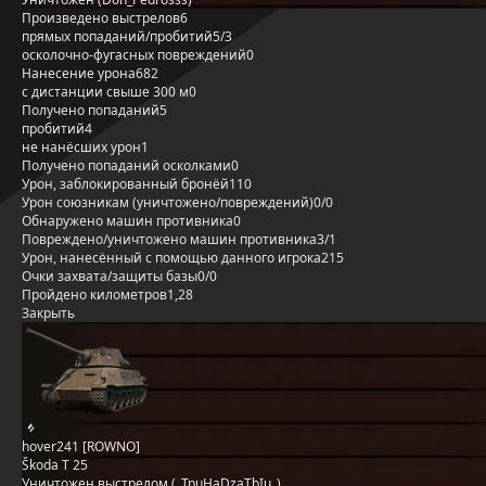
Произведено выстрелов
6
прямых попаданий/пробитий
5/3
осколочно-фугасных повреждений
0
Нанесение урона
682
с дистанции свыше 300 м
0
Получено попаданий
5
пробитий
4
не нанёсших урон
1
Получено попаданий осколками
0
Урон, заблокированный бронёй
110
Урон союзникам (уничтожено/повреждений)
0/0
Обнаружено машин противника
0
Повреждено/уничтожено машин противника
3/1
Урон, нанесённый с помощью данного игрока
215
Очки захвата/защиты базы
0/0
Пройдено километров
1,28
Закрыть
hover241 [ROWNO]
Škoda T 25
Уничтожен выстрелом (_TpuHaDzaTbIu_)