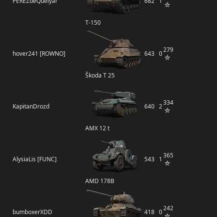
PEREZdeQuelyar
682
1
Т-150
279
hover241 [ROWNO]
643
0
Škoda T 25
334
KapitanDrozd
640
2
AMX 12 t
365
AlysiaLis [FUNC]
543
1
AMD 178B
242
bumboxerXDD
418
0