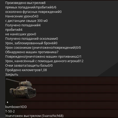
Произведено выстрелов
8
прямых попаданий/пробитий
6/6
осколочно-фугасных повреждений
0
Нанесение урона
543
с дистанции свыше 300 м
0
Получено попаданий
4
пробитий
4
не нанёсших урон
0
Получено попаданий осколками
0
Урон, заблокированный бронёй
0
Урон союзникам (уничтожено/повреждений)
0/0
Обнаружено машин противника
7
Повреждено/уничтожено машин противника
2/1
Урон, нанесённый с помощью данного игрока
812
Очки захвата/защиты базы
0/0
Пройдено километров
1,08
Закрыть
bumboxerXDD
Т-50-2
Уничтожен выстрелом (Svarozhich68)