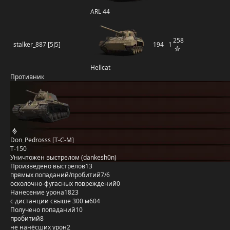
ARL 44
258
stalker_887 [5J5]
194
1
Hellcat
Противник
Don_Pedrosss [T-C-M]
Т-150
Уничтожен выстрелом (dankesh0n)
Произведено выстрелов
13
прямых попаданий/пробитий
7/6
осколочно-фугасных повреждений
0
Нанесение урона
1823
с дистанции свыше 300 м
604
Получено попаданий
10
пробитий
8
не нанёсших урон
2