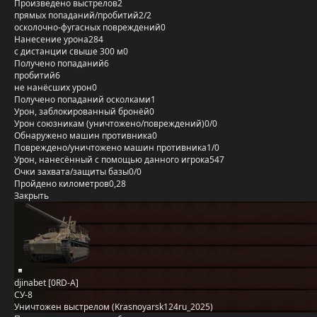
Произведено выстрелов
2
прямых попаданий/пробитий
2/2
осколочно-фугасных повреждений
0
Нанесение урона
284
с дистанции свыше 300 м
0
Получено попаданий
6
пробитий
6
не нанёсших урон
0
Получено попаданий осколками
1
Урон, заблокированный бронёй
0
Урон союзникам (уничтожено/повреждений)
0/0
Обнаружено машин противника
0
Повреждено/уничтожено машин противника
1/0
Урон, нанесённый с помощью данного игрока
547
Очки захвата/защиты базы
0/0
Пройдено километров
0,28
Закрыть
djinabet [0RD-A]
СУ-8
Уничтожен выстрелом (Krasnoyarsk124ru_2025)