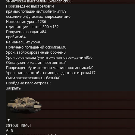
Уничтожен выстрелом (Svarozhich68)
Произведено выстрелов
14
прямых попаданий/пробитий
11/9
осколочно-фугасных повреждений
0
Нанесение урона
1236
с дистанции свыше 300 м
132
Получено попаданий
4
пробитий
4
не нанёсших урон
0
Получено попаданий осколками
0
Урон, заблокированный бронёй
0
Урон союзникам (уничтожено/повреждений)
0/0
Обнаружено машин противника
1
Повреждено/уничтожено машин противника
4/0
Урон, нанесённый с помощью данного игрока
417
Очки захвата/защиты базы
0/0
Пройдено километров
1,5
Закрыть
strebus [RIM0]
AT 8