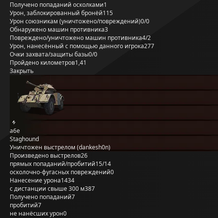
Получено попаданий осколками
1
Урон, заблокированный бронёй
115
Урон союзникам (уничтожено/повреждений)
0/0
Обнаружено машин противника
3
Повреждено/уничтожено машин противника
4/2
Урон, нанесённый с помощью данного игрока
277
Очки захвата/защиты базы
0/0
Пройдено километров
1,41
Закрыть
a6e
Staghound
Уничтожен выстрелом (dankesh0n)
Произведено выстрелов
26
прямых попаданий/пробитий
15/14
осколочно-фугасных повреждений
0
Нанесение урона
1434
с дистанции свыше 300 м
387
Получено попаданий
7
пробитий
7
не нанёсших урон
0