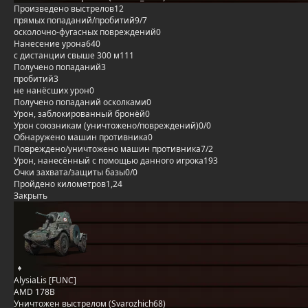
Произведено выстрелов
12
прямых попаданий/пробитий
9/7
осколочно-фугасных повреждений
0
Нанесение урона
640
с дистанции свыше 300 м
111
Получено попаданий
3
пробитий
3
не нанёсших урон
0
Получено попаданий осколками
0
Урон, заблокированный бронёй
0
Урон союзникам (уничтожено/повреждений)
0/0
Обнаружено машин противника
0
Повреждено/уничтожено машин противника
7/2
Урон, нанесённый с помощью данного игрока
193
Очки захвата/защиты базы
0/0
Пройдено километров
1,24
Закрыть
AlysiaLis [FUNC]
AMD 178B
Уничтожен выстрелом (Svarozhich68)