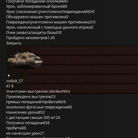
Получено попаданий осколками
0
Урон, заблокированный бронёй
0
Урон союзникам (уничтожено/повреждений)
0/0
Обнаружено машин противника
0
Повреждено/уничтожено машин противника
3/3
Урон, нанесённый с помощью данного игрока
0
Очки захвата/защиты базы
0/0
Пройдено километров
1,45
Закрыть
zodiak_57
AT 8
Уничтожен выстрелом (dankesh0n)
Произведено выстрелов
23
прямых попаданий/пробитий
6/6
осколочно-фугасных повреждений
0
Нанесение урона
852
с дистанции свыше 300 м
124
Получено попаданий
38
пробитий
8
не нанёсших урон
21