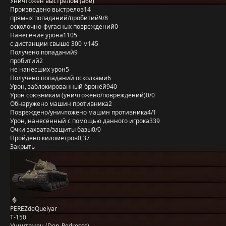
Уничтожен выстрелом (a6e)
Произведено выстрелов
14
прямых попаданий/пробитий
9/8
осколочно-фугасных повреждений
0
Нанесение урона
1105
с дистанции свыше 300 м
145
Получено попаданий
9
пробитий
2
не нанёсших урон
5
Получено попаданий осколками
6
Урон, заблокированный бронёй
940
Урон союзникам (уничтожено/повреждений)
0/0
Обнаружено машин противника
2
Повреждено/уничтожено машин противника
4/1
Урон, нанесённый с помощью данного игрока
339
Очки захвата/защиты базы
0/0
Пройдено километров
0,37
Закрыть
PEREZdeQuelyar
Т-150
Уничтожен (Don_Pedrosss)