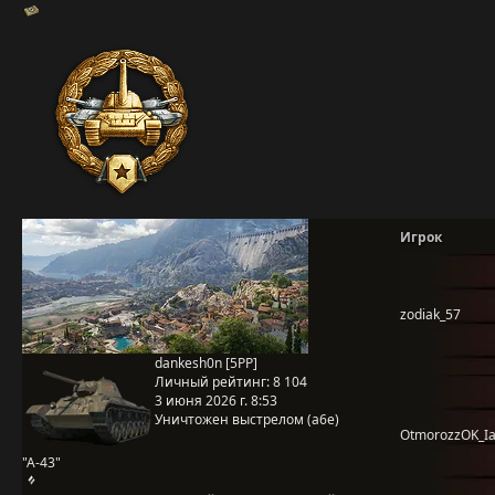
Игрок
zodiak_57
dankesh0n [5PP]
Личный рейтинг:
8 104
3 июня 2026 г. 8:53
Уничтожен выстрелом (a6e)
OtmorozzOK_I
"А-43"