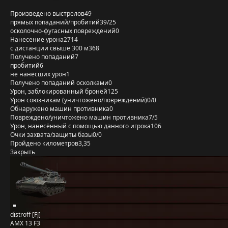
Произведено выстрелов
49
прямых попаданий/пробитий
39/25
осколочно-фугасных повреждений
0
Нанесение урона
2714
с дистанции свыше 300 м
368
Получено попаданий
7
пробитий
6
не нанёсших урон
1
Получено попаданий осколками
0
Урон, заблокированный бронёй
125
Урон союзникам (уничтожено/повреждений)
0/0
Обнаружено машин противника
0
Повреждено/уничтожено машин противника
7/5
Урон, нанесённый с помощью данного игрока
106
Очки захвата/защиты базы
0/0
Пройдено километров
3,35
Закрыть
distroff [FJ]
AMX 13 F3