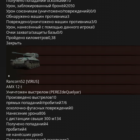
Получено попаданий осколками
10
Урон, заблокированный бронёй
2050
Урон союзникам (уничтожено/повреждений)
0/0
Обнаружено машин противника
3
Повреждено/уничтожено машин противника
3/0
Урон, нанесённый с помощью данного игрока
0
Очки захвата/защиты базы
0/0
Пройдено километров
0,38
Закрыть
Rancorn52 [VIRUS]
AMX 12 t
Уничтожен выстрелом (PEREZdeQuelyar)
Произведено выстрелов
10
прямых попаданий/пробитий
7/6
осколочно-фугасных повреждений
0
Нанесение урона
806
с дистанции свыше 300 м
134
Получено попаданий
4
пробитий
4
не нанёсших урон
0
Получено попаданий осколками
2