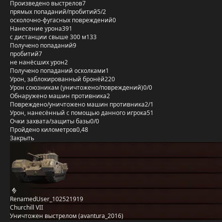
Произведено выстрелов
7
прямых попаданий/пробитий
5/2
осколочно-фугасных повреждений
0
Нанесение урона
391
с дистанции свыше 300 м
133
Получено попаданий
9
пробитий
7
не нанёсших урон
2
Получено попаданий осколками
1
Урон, заблокированный бронёй
220
Урон союзникам (уничтожено/повреждений)
0/0
Обнаружено машин противника
2
Повреждено/уничтожено машин противника
2/1
Урон, нанесённый с помощью данного игрока
51
Очки захвата/защиты базы
0/0
Пройдено километров
0,48
Закрыть
RenamedUser_102521919
Churchill VII
Уничтожен выстрелом (avantura_2016)