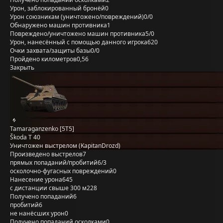
Урон, заблокированный бронёй
0
Урон союзникам (уничтожено/повреждений)
0/0
Обнаружено машин противника
1
Повреждено/уничтожено машин противника
5/0
Урон, нанесённый с помощью данного игрока
620
Очки захвата/защиты базы
0/0
Пройдено километров
0,56
Закрыть
Tamaraganzenko [5T5]
Škoda T 40
Уничтожен выстрелом (KapitanDrozd)
Произведено выстрелов
7
прямых попаданий/пробитий
6/3
осколочно-фугасных повреждений
0
Нанесение урона
645
с дистанции свыше 300 м
228
Получено попаданий
6
пробитий
6
не нанёсших урон
0
Получено попаданий осколками
0