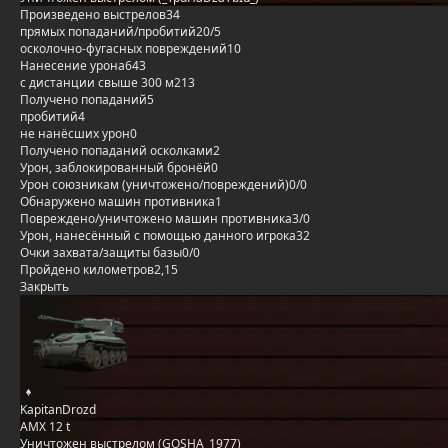
Произведено выстрелов
34
прямых попаданий/пробитий
20/5
осколочно-фугасных повреждений
10
Нанесение урона
643
с дистанции свыше 300 м
213
Получено попаданий
5
пробитий
4
не нанёсших урон
0
Получено попаданий осколками
2
Урон, заблокированный бронёй
0
Урон союзникам (уничтожено/повреждений)
0/0
Обнаружено машин противника
1
Повреждено/уничтожено машин противника
3/0
Урон, нанесённый с помощью данного игрока
32
Очки захвата/защиты базы
0/0
Пройдено километров
2,15
Закрыть
KapitanDrozd
AMX 12 t
Уничтожен выстрелом (GOSHA_1977)