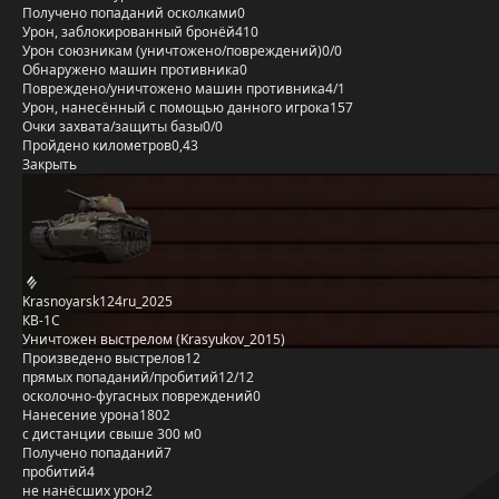
Получено попаданий осколками
0
Урон, заблокированный бронёй
410
Урон союзникам (уничтожено/повреждений)
0/0
Обнаружено машин противника
0
Повреждено/уничтожено машин противника
4/1
Урон, нанесённый с помощью данного игрока
157
Очки захвата/защиты базы
0/0
Пройдено километров
0,43
Закрыть
Krasnoyarsk124ru_2025
КВ-1С
Уничтожен выстрелом (Krasyukov_2015)
Произведено выстрелов
12
прямых попаданий/пробитий
12/12
осколочно-фугасных повреждений
0
Нанесение урона
1802
с дистанции свыше 300 м
0
Получено попаданий
7
пробитий
4
не нанёсших урон
2