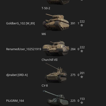
Т-50-2
222
GoldberG_102 [W_89]
391
1
M6
222
RenamedUser_102521919
284
0
Churchill VII
201
djinabet [0RD-A]
275
0
СУ-8
153
PiLiGRiM_164
225
0