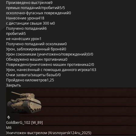
Произведено выстрелов
9
прямых попаданий/пробитий
5/5
осколочно-фугасных повреждений
0
Нанесение урона
418
с дистанции свыше 300 м
0
Получено попаданий
6
пробитий
5
не нанёсших урон
1
Получено попаданий осколками
0
Урон, заблокированный бронёй
0
Урон союзникам (уничтожено/повреждений)
0/0
Обнаружено машин противника
0
Повреждено/уничтожено машин противника
2/0
Урон, нанесённый с помощью данного игрока
163
Очки захвата/защиты базы
0/0
Пройдено километров
1,25
Закрыть
GoldberG_102 [W_89]
M6
Уничтожен выстрелом (Krasnoyarsk124ru_2025)