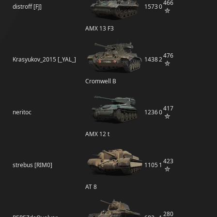
466
distroff [FJ]
1573
0
AMX 13 F3
476
Krasyukov_2015 [_YAL_]
1438
2
Cromwell B
417
neritoc
1236
0
AMX 12 t
423
strebus [RIM0]
1105
1
AT 8
280