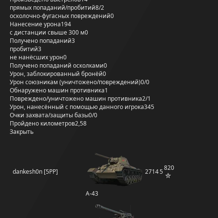
прямых попаданий/пробитий
8/2
осколочно-фугасных повреждений
0
Нанесение урона
194
с дистанции свыше 300 м
0
Получено попаданий
3
пробитий
3
не нанёсших урон
0
Получено попаданий осколками
0
Урон, заблокированный бронёй
0
Урон союзникам (уничтожено/повреждений)
0/0
Обнаружено машин противника
1
Повреждено/уничтожено машин противника
2/1
Урон, нанесённый с помощью данного игрока
345
Очки захвата/защиты базы
0/0
Пройдено километров
2,58
Закрыть
820
dankesh0n [5PP]
2714
5
А-43