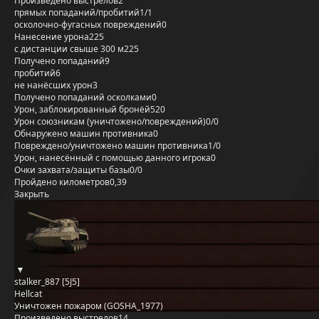
Произведено выстрелов
2
прямых попаданий/пробитий
1/1
осколочно-фугасных повреждений
0
Нанесение урона
225
с дистанции свыше 300 м
225
Получено попаданий
9
пробитий
6
не нанёсших урон
3
Получено попаданий осколками
0
Урон, заблокированный бронёй
520
Урон союзникам (уничтожено/повреждений)
0/0
Обнаружено машин противника
0
Повреждено/уничтожено машин противника
1/0
Урон, нанесённый с помощью данного игрока
0
Очки захвата/защиты базы
0/0
Пройдено километров
0,39
Закрыть
stalker_887 [5J5]
Hellcat
Уничтожен пожаром (GOSHA_1977)
Произведено выстрелов
14