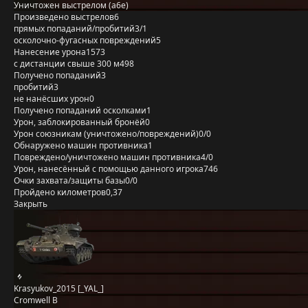
Уничтожен выстрелом (a6e)
Произведено выстрелов
6
прямых попаданий/пробитий
3/1
осколочно-фугасных повреждений
5
Нанесение урона
1573
с дистанции свыше 300 м
498
Получено попаданий
3
пробитий
3
не нанёсших урон
0
Получено попаданий осколками
1
Урон, заблокированный бронёй
0
Урон союзникам (уничтожено/повреждений)
0/0
Обнаружено машин противника
1
Повреждено/уничтожено машин противника
4/0
Урон, нанесённый с помощью данного игрока
746
Очки захвата/защиты базы
0/0
Пройдено километров
0,37
Закрыть
Krasyukov_2015 [_YAL_]
Cromwell B