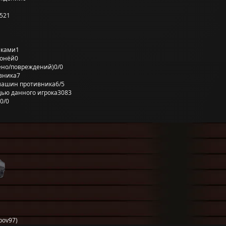
521
лками
1
ронёй
0
ено/повреждений)
0/0
вника
7
машин противника
6/5
ью данного игрока
3083
0/0
bov97)