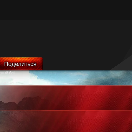
Поделиться
тный бой
ничтожена