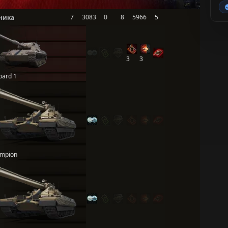
7
3083
0
8
5966
5
ника
3
3
pard 1
mpion