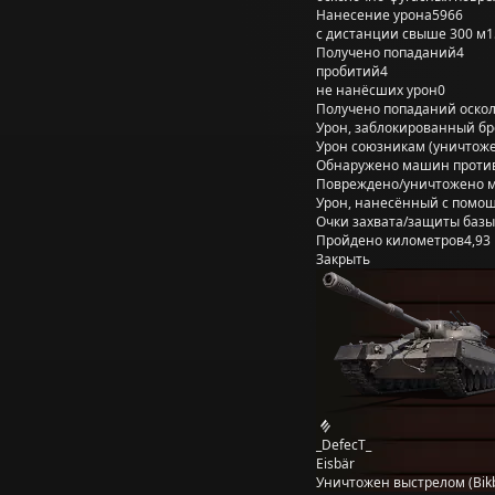
Нанесение урона
5966
с дистанции свыше 300 м
1
Получено попаданий
4
пробитий
4
не нанёсших урон
0
Получено попаданий оско
Урон, заблокированный б
Урон союзникам (уничтож
Обнаружено машин проти
Повреждено/уничтожено 
Урон, нанесённый с помощ
Очки захвата/защиты базы
Пройдено километров
4,93
Закрыть
_DefecT_
Eisbär
Уничтожен выстрелом (Bik