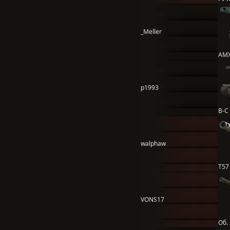
_Meller
AMX
p1993
B-C 
walphaw
T57
VONS17
Об.