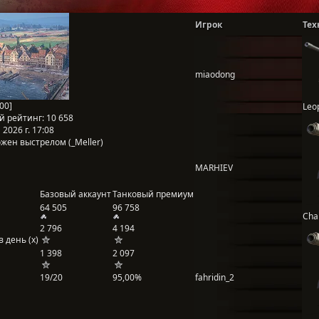
Игрок
Тех
miaodong
00]
Leo
й рейтинг:
10 658
2026 г. 17:08
жен выстрелом (_Meller)
MARHIEV
Базовый аккаунт
Танковый премиум
64 505
96 758
Cha
2 796
4 194
 день (x)
1 398
2 097
19/20
95,00%
fahridin_2