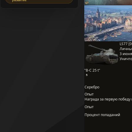
LS77 [0
Личны
3 июня 
Уничто
"B-C 25 t"
Серебро
Опыт
Награда за первую победу в
Опыт
Процент попаданий