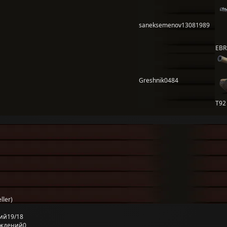
saneksemenov13081989
EBR
Greshnik0484
T92
ler)
ий
19/18
еждений
0