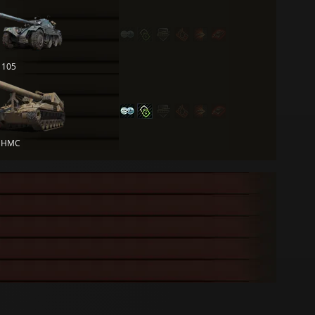
 105
 HMC