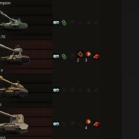
mpion
-70
2
3
-Y
o
4
005