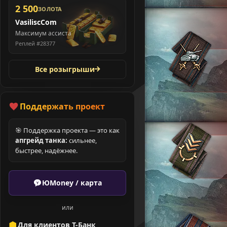
2 500
ЗОЛОТА
VasiliscCom
Максимум ассиста
Реплей #28377
Все розыгрыши
Поддержать проект
🎯 Поддержка проекта — это как
апгрейд танка:
сильнее,
быстрее, надёжнее.
ЮMoney / карта
или
Для клиентов Т-Банк