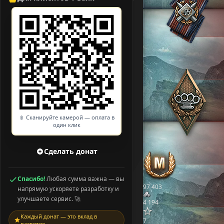
📱 Сканируйте камерой — оплата в
один клик
Сделать донат
Спасибо!
Любая сумма важна — вы
97 403
напрямую ускоряете разработку и
улучшаете сервис. 🚀
4 194
Каждый донат — это вклад в
7
развитие