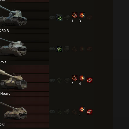
1
3
 50 B
25 t
2
4
 Heavy
1
 261