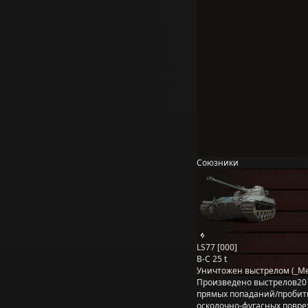
Союзники
LS77 [000]
B-C 25 t
Уничтожен выстрелом (_Mel
Произведено выстрелов
20
прямых попаданий/пробит
осколочно-фугасных повр