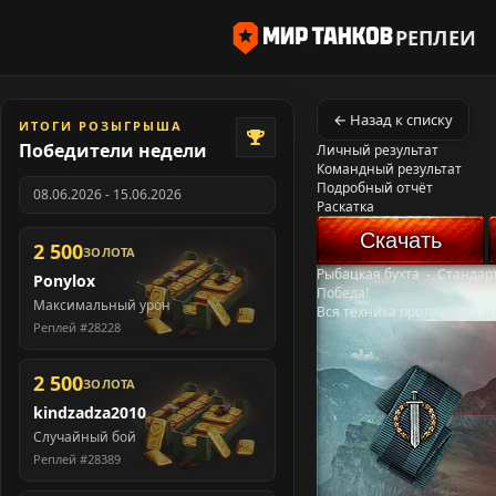
РЕПЛЕИ
← Назад к списку
ИТОГИ РОЗЫГРЫША
Победители недели
Личный результат
Командный результат
Подробный отчёт
08.06.2026 - 15.06.2026
Раскатка
Скачать
2 500
ЗОЛОТА
Рыбацкая бухта
-
Стандар
Ponylox
Победа!
Максимальный урон
Вся техника противника у
Реплей #28228
2 500
ЗОЛОТА
kindzadza2010
Случайный бой
Реплей #28389