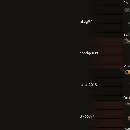
Cha
iskog07
BZT
aborigen39
M-V
Laba_2018
Ors
Bikbov97
FV4