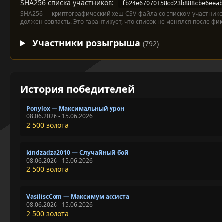
SHA256 списка участников:
fb24e67070158cd23b888cbe6eea
SHA256 — криптографический хеш CSV-файла со списком участнико
должен совпасть. Это гарантирует, что список не менялся после фи
Участники розыгрыша
(792)
История победителей
Ponylox — Максимальный урон
08.06.2026 - 15.06.2026
2 500 золота
kindzadza2010 — Случайный бой
08.06.2026 - 15.06.2026
2 500 золота
VasiliscCom — Максимум ассиста
08.06.2026 - 15.06.2026
2 500 золота