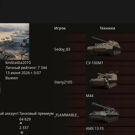
Игрок
Техника
Sedoy_83
kindzadza2010
СУ-100М1
Личный рейтинг:
7 344
13 июня 2026 г. 0:07
Выжил
Stariy2105
M44
ый аккаунт
Танковый премиум
_FLAMMABLE_
64 629
2 337
AMX 13 F3