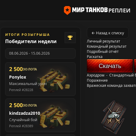
РЕПЛЕИ
← Назад к списку
ИТОГИ РОЗЫГРЫША
Победители недели
Личный результат
Командный результат
Подробный отчёт
08.06.2026 - 15.06.2026
Раскатка
Скачать
2 500
ЗОЛОТА
Аэродром
-
Стандартный 
Ponylox
Поражение
Максимальный урон
Вражеская команда захват
Реплей #28228
2 500
ЗОЛОТА
kindzadza2010
Случайный бой
Реплей #28389