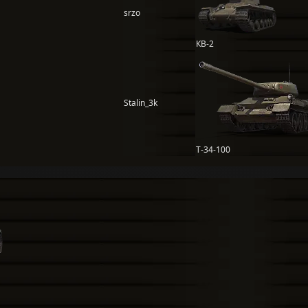
srzo
КВ-2
Stalin_3k
Т-34-100