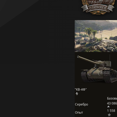
"КВ-4Ф"
Базов
43 086
Серебро
1 558
Опыт