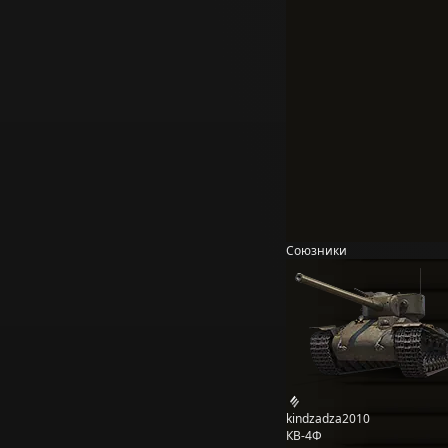
Союзники
kindzadza2010
КВ-4Ф