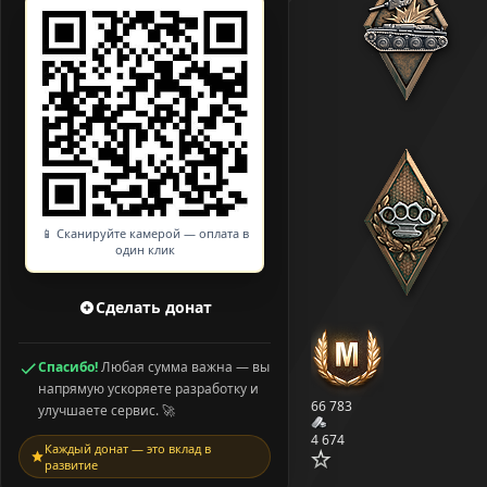
📱 Сканируйте камерой — оплата в
один клик
Сделать донат
Спасибо!
Любая сумма важна — вы
напрямую ускоряете разработку и
66 783
улучшаете сервис. 🚀
4 674
Каждый донат — это вклад в
развитие