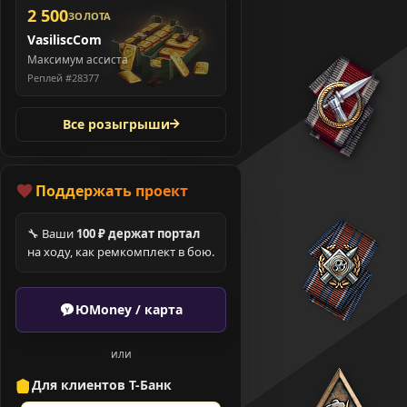
2 500
ЗОЛОТА
VasiliscCom
Максимум ассиста
Реплей #28377
Все розыгрыши
Поддержать проект
🔧 Ваши
100 ₽ держат портал
на ходу, как ремкомплект в бою.
ЮMoney / карта
или
Для клиентов Т-Банк