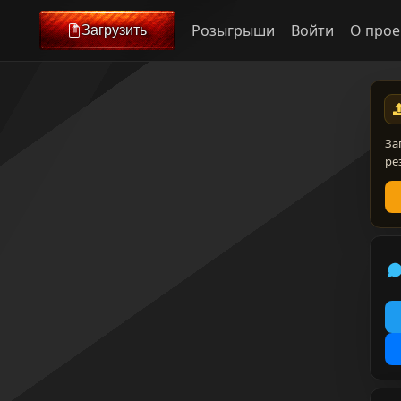
Розыгрыши
Войти
О прое
Загрузить
За
ре