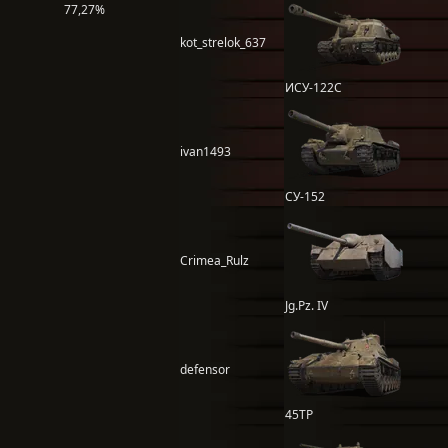
77,27%
kot_strelok_637
ИСУ-122С
ivan1493
СУ-152
Crimea_Rulz
Jg.Pz. IV
defensor
45TP