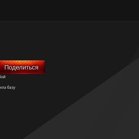
Поделиться
бой
ила базу