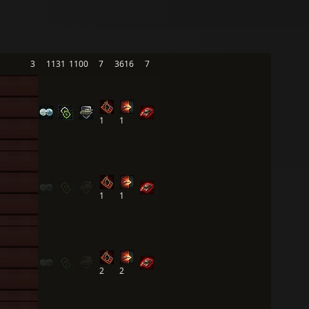
3
1131
1100
7
3616
7
1
1
1
1
2
2