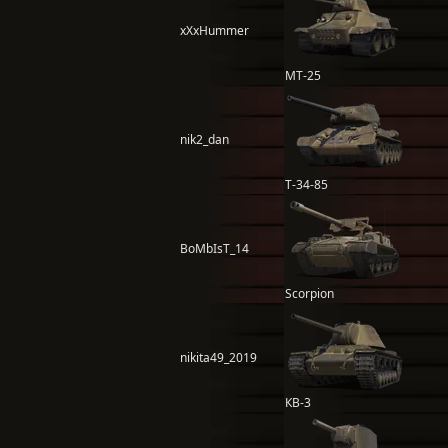
xXxHummer
МТ-25
nik2_dan
Т-34-85
BoMbIsT_14
Scorpion
nikita49_2019
КВ-3