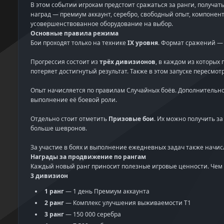
В этом событии игрокам предстоит сражаться за ранги, получа
наград — премиум аккаунт, серебро, свободный опыт, компоне
усовершенствованное оборудование на выбор.
Основные правила режима
Бои проходят только на технике
IX уровня
. Формат сражений 
Прогрессия состоит из
трёх дивизионов
, в каждом из которых 
потеряет достигнутый результат. Также в этом запуске пересмо
Опыт начисляется по правилам Случайных боёв. Дополнительн
выполнение её боевой роли.
Отдельно стоит отметить
Призовые бои
. Их можно получить з
больше шевронов.
За участие в боях и выполнение ежедневных задач также начи
Награды за продвижение по рангам
Каждый новый ранг приносит полезные игровые ценности. Чем 
3 дивизион
1 ранг
— 1 день Премиум аккаунта
2 ранг
— Комплекс улучшения выживаемости Т1
3 ранг
— 150 000 серебра