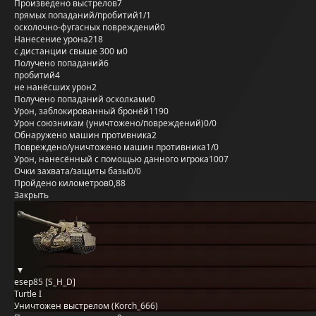
Произведено выстрелов
7
прямых попаданий/пробитий
1/1
осколочно-фугасных повреждений
0
Нанесение урона
218
с дистанции свыше 300 м
0
Получено попаданий
6
пробитий
4
не нанёсших урон
2
Получено попаданий осколками
0
Урон, заблокированный бронёй
1190
Урон союзникам (уничтожено/повреждений)
0/0
Обнаружено машин противника
2
Повреждено/уничтожено машин противника
1/0
Урон, нанесённый с помощью данного игрока
1007
Очки захвата/защиты базы
0/0
Пройдено километров
0,88
Закрыть
esep85 [S_H_D]
Turtle I
Уничтожен выстрелом (Korch_666)