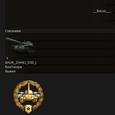
___BaLoo____
Союзники
BAUR__ZHAN [_SOD_]
Bourrasque
Выжил