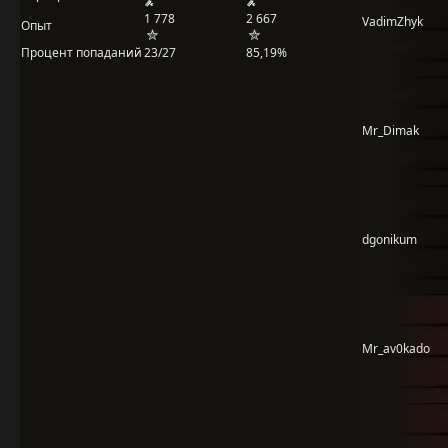
1 778
2 667
VadimZhyk
Опыт
Процент попаданий
23/27
85,19%
Mr_Dimak
dgonikum
Mr_av0kado