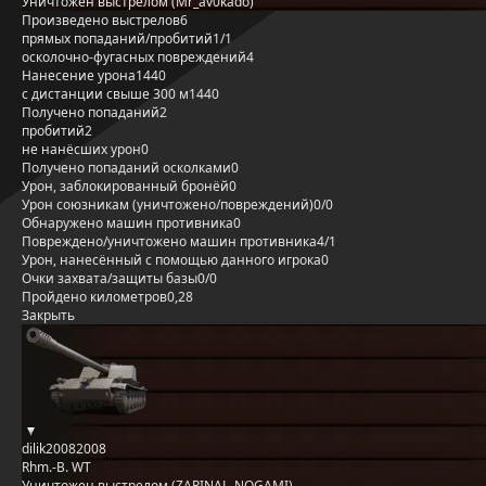
Уничтожен выстрелом (Mr_av0kado)
Произведено выстрелов
6
прямых попаданий/пробитий
1/1
осколочно-фугасных повреждений
4
Нанесение урона
1440
с дистанции свыше 300 м
1440
Получено попаданий
2
пробитий
2
не нанёсших урон
0
Получено попаданий осколками
0
Урон, заблокированный бронёй
0
Урон союзникам (уничтожено/повреждений)
0/0
Обнаружено машин противника
0
Повреждено/уничтожено машин противника
4/1
Урон, нанесённый с помощью данного игрока
0
Очки захвата/защиты базы
0/0
Пройдено километров
0,28
Закрыть
dilik20082008
Rhm.-B. WT
Уничтожен выстрелом (ZAPINAL_NOGAMI)