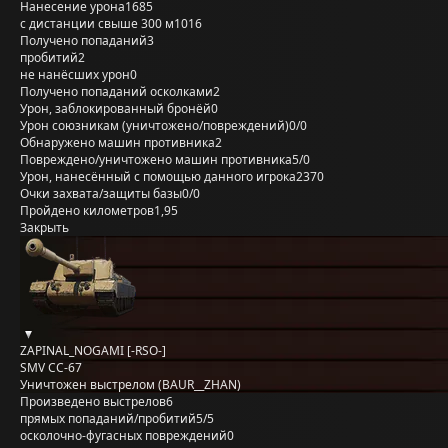
Нанесение урона
1685
с дистанции свыше 300 м
1016
Получено попаданий
3
пробитий
2
не нанёсших урон
0
Получено попаданий осколками
2
Урон, заблокированный бронёй
0
Урон союзникам (уничтожено/повреждений)
0/0
Обнаружено машин противника
2
Повреждено/уничтожено машин противника
5/0
Урон, нанесённый с помощью данного игрока
2370
Очки захвата/защиты базы
0/0
Пройдено километров
1,95
Закрыть
ZAPINAL_NOGAMI [-RSO-]
SMV CC-67
Уничтожен выстрелом (BAUR__ZHAN)
Произведено выстрелов
6
прямых попаданий/пробитий
5/5
осколочно-фугасных повреждений
0