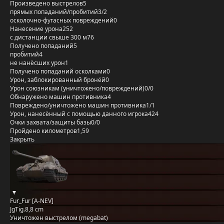
Произведено выстрелов
5
прямых попаданий/пробитий
3/2
осколочно-фугасных повреждений
0
Нанесение урона
252
с дистанции свыше 300 м
76
Получено попаданий
5
пробитий
4
не нанёсших урон
1
Получено попаданий осколками
0
Урон, заблокированный бронёй
0
Урон союзникам (уничтожено/повреждений)
0/0
Обнаружено машин противника
4
Повреждено/уничтожено машин противника
1/1
Урон, нанесённый с помощью данного игрока
424
Очки захвата/защиты базы
0/0
Пройдено километров
1,59
Закрыть
Fur_Fur [A-NEV]
JgTig.8,8 cm
Уничтожен выстрелом (megabat)