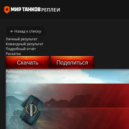
РЕПЛЕИ
← Назад к списку
Личный результат
Командный результат
Подробный отчёт
Раскатка
Скачать
Поделиться
Рыбацкая бухта
-
Стандартный бой
Победа!
Вся техника противника уничтожена