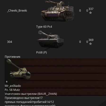
337
_Cheeki_Breeki
0
0
Type 60 Pr.4
369
304
0
0
Pr.68 (P)
Противник
Mr_av0kado
Pz. 58 Mutz
Уничтожен выстрелом (BAUR__ZHAN)
Произведено выстрелов
17
прямых попаданий/пробитий
14/12
осколочно-фугасных повреждений
0