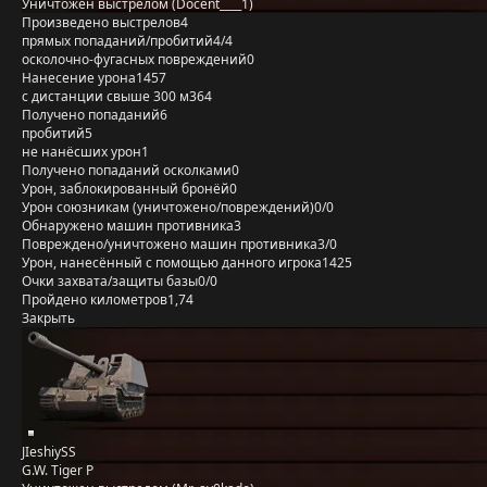
Уничтожен выстрелом (Docent____1)
Произведено выстрелов
4
прямых попаданий/пробитий
4/4
осколочно-фугасных повреждений
0
Нанесение урона
1457
с дистанции свыше 300 м
364
Получено попаданий
6
пробитий
5
не нанёсших урон
1
Получено попаданий осколками
0
Урон, заблокированный бронёй
0
Урон союзникам (уничтожено/повреждений)
0/0
Обнаружено машин противника
3
Повреждено/уничтожено машин противника
3/0
Урон, нанесённый с помощью данного игрока
1425
Очки захвата/защиты базы
0/0
Пройдено километров
1,74
Закрыть
JIeshiySS
G.W. Tiger P