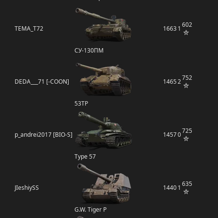
602
TEMA_T72
1663
1
СУ-130ПМ
752
DEDA___71 [-COON]
1465
2
53TP
725
p_andrei2017 [BIO-S]
1457
0
Type 57
635
JIeshiySS
1440
1
G.W. Tiger P