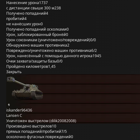
Нанесение урона
1737
с дистанции свыше 300 м
238
Получено попаданий
4
пробитий
4
не нанёсших урон
0
Получено попаданий осколками
0
Урон, заблокированный бронёй
0
Урон союзникам (уничтожено/повреждений)
0/0
Обнаружено машин противника
2
Повреждено/уничтожено машин противника
6/2
Урон, нанесённый с помощью данного игрока
1945
Очки захвата/защиты базы
0/0
Пройдено километров
1,45
Закрыть
iskander96436
Lansen C
Уничтожен выстрелом (dilik20082008)
Произведено выстрелов
10
прямых попаданий/пробитий
7/5
осколочно-фугасных повреждений
0