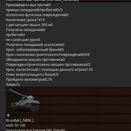
Произведено выстрелов
9
прямых попаданий/пробитий
5/3
осколочно-фугасных повреждений
0
Нанесение урона
1414
с дистанции свыше 300 м
0
Получено попаданий
4
пробитий
4
не нанёсших урон
0
Получено попаданий осколками
0
Урон, заблокированный бронёй
0
Урон союзникам (уничтожено/повреждений)
0/0
Обнаружено машин противника
0
Повреждено/уничтожено машин противника
4/2
Урон, нанесённый с помощью данного игрока
120
Очки захвата/защиты базы
0/0
Пройдено километров
0,76
Закрыть
Brundyk [_NBM_]
AMX 50 100
Уничтожен выстрелом (Mr_Dimak)