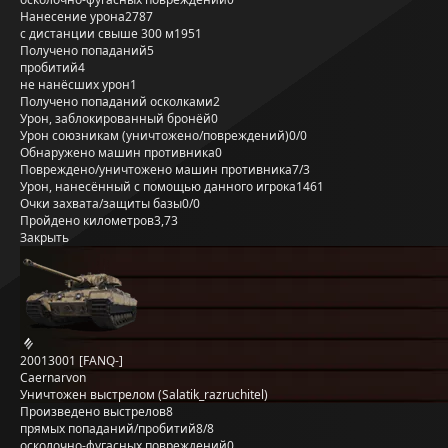
Нанесение урона
2787
с дистанции свыше 300 м
1951
Получено попаданий
5
пробитий
4
не нанёсших урон
1
Получено попаданий осколками
2
Урон, заблокированный бронёй
0
Урон союзникам (уничтожено/повреждений)
0/0
Обнаружено машин противника
0
Повреждено/уничтожено машин противника
7/3
Урон, нанесённый с помощью данного игрока
1461
Очки захвата/защиты базы
0/0
Пройдено километров
3,73
Закрыть
20013001 [FANQ-]
Caernarvon
Уничтожен выстрелом (Salatik_razruchitel)
Произведено выстрелов
8
прямых попаданий/пробитий
8/8
осколочно-фугасных повреждений
0