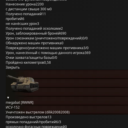
Нанесение урона
2200
с дистанции свыше 300 м
0
Получено попаданий
11
пробитий
6
не нанёсших урон
3
Получено попаданий осколками
2
Урон, заблокированный бронёй
690
Урон союзникам (уничтожено/повреждений)
0/0
Обнаружено машин противника
0
Повреждено/уничтожено машин противника
3/0
Урон, нанесённый с помощью данного игрока
369
Очки захвата/защиты базы
0/0
Пройдено километров
0,58
Закрыть
megabat [RWWR]
ИСУ-152
Уничтожен выстрелом (dilik20082008)
Произведено выстрелов
13
прямых попаданий/пробитий
6/3
осколочно-фугасных повреждений
0