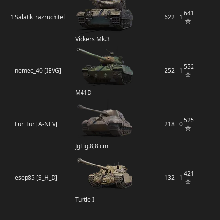
641
1
Salatik_razruchitel
622
1
Vickers Mk.3
552
nemec_40 [IEVG]
252
1
M41D
525
Fur_Fur [A-NEV]
218
0
JgTig.8,8 cm
421
esep85 [S_H_D]
132
1
Turtle I