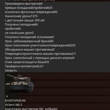
Произведено выстрелов
6
прямых попаданий/пробитий
6/5
осколочно-фугасных повреждений
0
Нанесение урона
1370
с дистанции свыше 300 м
0
Получено попаданий
6
пробитий
6
не нанёсших урон
0
Получено попаданий осколками
0
Урон, заблокированный бронёй
0
Урон союзникам (уничтожено/повреждений)
0/0
Обнаружено машин противника
0
Повреждено/уничтожено машин противника
2/1
Урон, нанесённый с помощью данного игрока
0
Очки захвата/защиты базы
0/0
Пройдено километров
0,61
Закрыть
BUMTAPABUM
Vickers Mk.3
Уничтожен выстрелом (Mr_av0kado)