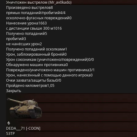
Уничтожен выстрелом (Mr_av0kado)
Произведено выстрелов
8
прямых попаданий/пробитий
4/4
осколочно-фугасных повреждений
0
Нанесение урона
1663
с дистанции свыше 300 м
1016
Получено попаданий
5
пробитий
3
не нанёсших урон
2
Получено попаданий осколками
1
Урон, заблокированный бронёй
0
Урон союзникам (уничтожено/повреждений)
0/0
Обнаружено машин противника
0
Повреждено/уничтожено машин противника
3/1
Урон, нанесённый с помощью данного игрока
0
Очки захвата/защиты базы
0/0
Пройдено километров
1,05
Закрыть
DEDA___71 [-COON]
53TP