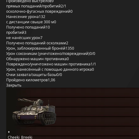
Произведено выстрелов
9
прямых попаданий/пробитий
2/1
осколочно-фугасных повреждений
0
Нанесение урона
132
с дистанции свыше 300 м
0
Получено попаданий
10
пробитий
3
не нанёсших урон
7
Получено попаданий осколками
2
Урон, заблокированный бронёй
1350
Урон союзникам (уничтожено/повреждений)
0/0
Обнаружено машин противника
0
Повреждено/уничтожено машин противника
1/1
Урон, нанесённый с помощью данного игрока
0
Очки захвата/защиты базы
0/0
Пройдено километров
1,06
Закрыть
_Cheeki_Breeki