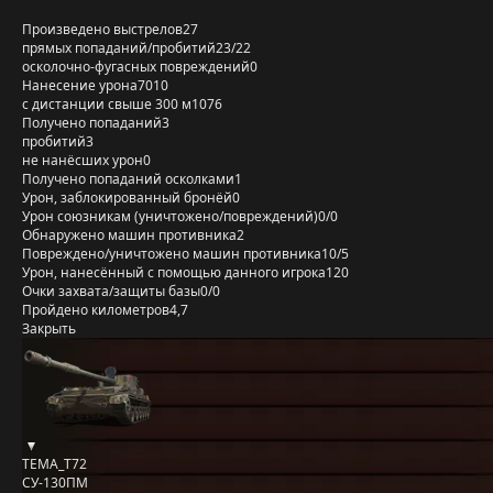
Произведено выстрелов
27
прямых попаданий/пробитий
23/22
осколочно-фугасных повреждений
0
Нанесение урона
7010
с дистанции свыше 300 м
1076
Получено попаданий
3
пробитий
3
не нанёсших урон
0
Получено попаданий осколками
1
Урон, заблокированный бронёй
0
Урон союзникам (уничтожено/повреждений)
0/0
Обнаружено машин противника
2
Повреждено/уничтожено машин противника
10/5
Урон, нанесённый с помощью данного игрока
120
Очки захвата/защиты базы
0/0
Пройдено километров
4,7
Закрыть
TEMA_T72
СУ-130ПМ