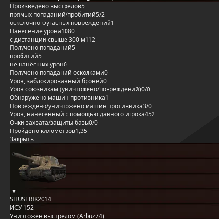
Произведено выстрелов
5
прямых попаданий/пробитий
5/2
осколочно-фугасных повреждений
1
Нанесение урона
1080
с дистанции свыше 300 м
112
Получено попаданий
5
пробитий
5
не нанёсших урон
0
Получено попаданий осколками
0
Урон, заблокированный бронёй
0
Урон союзникам (уничтожено/повреждений)
0/0
Обнаружено машин противника
1
Повреждено/уничтожено машин противника
3/0
Урон, нанесённый с помощью данного игрока
452
Очки захвата/защиты базы
0/0
Пройдено километров
1,35
Закрыть
SHUSTRIK2014
ИСУ-152
Уничтожен выстрелом (Arbuz74)