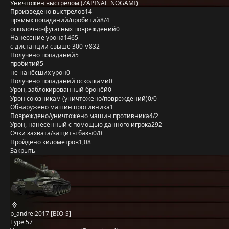
Уничтожен выстрелом (ZAPINAL_NOGAMI)
Произведено выстрелов
14
прямых попаданий/пробитий
8/4
осколочно-фугасных повреждений
0
Нанесение урона
1465
с дистанции свыше 300 м
832
Получено попаданий
5
пробитий
5
не нанёсших урон
0
Получено попаданий осколками
0
Урон, заблокированный бронёй
0
Урон союзникам (уничтожено/повреждений)
0/0
Обнаружено машин противника
1
Повреждено/уничтожено машин противника
4/2
Урон, нанесённый с помощью данного игрока
292
Очки захвата/защиты базы
0/0
Пройдено километров
1,08
Закрыть
p_andrei2017 [BIO-S]
Type 57