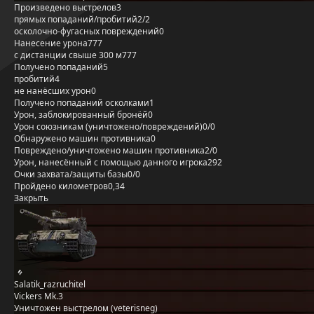
Произведено выстрелов
3
прямых попаданий/пробитий
2/2
осколочно-фугасных повреждений
0
Нанесение урона
777
с дистанции свыше 300 м
777
Получено попаданий
5
пробитий
4
не нанёсших урон
0
Получено попаданий осколками
1
Урон, заблокированный бронёй
0
Урон союзникам (уничтожено/повреждений)
0/0
Обнаружено машин противника
0
Повреждено/уничтожено машин противника
2/0
Урон, нанесённый с помощью данного игрока
292
Очки захвата/защиты базы
0/0
Пройдено километров
0,34
Закрыть
Salatik_razruchitel
Vickers Mk.3
Уничтожен выстрелом (veterisneg)