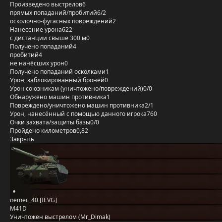
Произведено выстрелов
6
прямых попаданий/пробитий
6/2
осколочно-фугасных повреждений
2
Нанесение урона
622
с дистанции свыше 300 м
0
Получено попаданий
4
пробитий
4
не нанёсших урон
0
Получено попаданий осколками
1
Урон, заблокированный бронёй
0
Урон союзникам (уничтожено/повреждений)
0/0
Обнаружено машин противника
1
Повреждено/уничтожено машин противника
2/1
Урон, нанесённый с помощью данного игрока
760
Очки захвата/защиты базы
0/0
Пройдено километров
0,82
Закрыть
nemec_40 [IEVG]
M41D
Уничтожен выстрелом (Mr_Dimak)