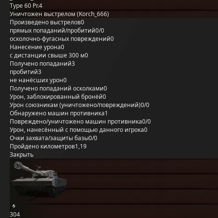
Type 60 Pr.4
Уничтожен выстрелом (Korch_666)
Произведено выстрелов
0
прямых попаданий/пробитий
0/0
осколочно-фугасных повреждений
0
Нанесение урона
0
с дистанции свыше 300 м
0
Получено попаданий
3
пробитий
3
не нанёсших урон
0
Получено попаданий осколками
0
Урон, заблокированный бронёй
0
Урон союзникам (уничтожено/повреждений)
0/0
Обнаружено машин противника
1
Повреждено/уничтожено машин противника
0/0
Урон, нанесённый с помощью данного игрока
0
Очки захвата/защиты базы
0/0
Пройдено километров
1,19
Закрыть
304