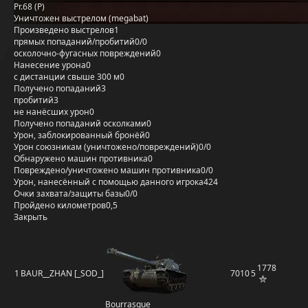
Pr.68 (P)
Уничтожен выстрелом (megabat)
Произведено выстрелов
1
прямых попаданий/пробитий
0/0
осколочно-фугасных повреждений
0
Нанесение урона
0
с дистанции свыше 300 м
0
Получено попаданий
3
пробитий
3
не нанёсших урон
0
Получено попаданий осколками
0
Урон, заблокированный бронёй
0
Урон союзникам (уничтожено/повреждений)
0/0
Обнаружено машин противника
0
Повреждено/уничтожено машин противника
0/0
Урон, нанесённый с помощью данного игрока
424
Очки захвата/защиты базы
0/0
Пройдено километров
0,5
Закрыть
1778
1
BAUR__ZHAN [_SOD_]
7010
5
Bourrasque