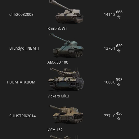
666
dilik20082008
1414
2
Rhm.-B. WT
620
Brundyk [_NBM_]
1370
1
AMX 50 100
593
1
BUMTAPABUM
1080
0
Vickers Mk.3
456
SHUSTRIK2014
777
0
ИСУ-152