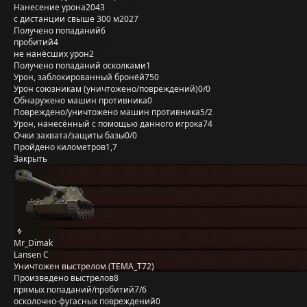
Нанесение урона
2043
с дистанции свыше 300 м
2027
Получено попаданий
6
пробитий
4
не нанёсших урон
2
Получено попаданий осколками
1
Урон, заблокированный бронёй
750
Урон союзникам (уничтожено/повреждений)
0/0
Обнаружено машин противника
0
Повреждено/уничтожено машин противника
5/2
Урон, нанесённый с помощью данного игрока
74
Очки захвата/защиты базы
0/0
Пройдено километров
1,7
Закрыть
Mr_Dimak
Lansen C
Уничтожен выстрелом (TEMA_T72)
Произведено выстрелов
8
прямых попаданий/пробитий
7/6
осколочно-фугасных повреждений
0