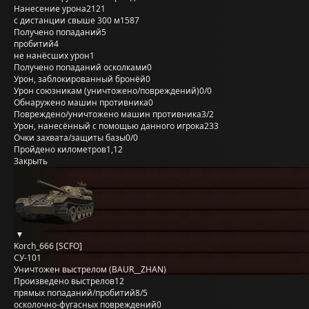
Нанесение урона
2121
с дистанции свыше 300 м
1587
Получено попаданий
5
пробитий
4
не нанёсших урон
1
Получено попаданий осколками
0
Урон, заблокированный бронёй
0
Урон союзникам (уничтожено/повреждений)
0/0
Обнаружено машин противника
0
Повреждено/уничтожено машин противника
3/2
Урон, нанесённый с помощью данного игрока
233
Очки захвата/защиты базы
0/0
Пройдено километров
1,12
Закрыть
Korch_666 [SCFO]
СУ-101
Уничтожен выстрелом (BAUR__ZHAN)
Произведено выстрелов
12
прямых попаданий/пробитий
8/5
осколочно-фугасных повреждений
0