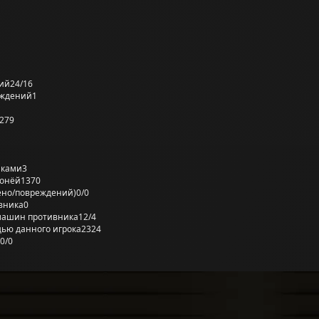
ий
24/16
еждений
1
279
лками
3
ронёй
1370
ено/повреждений)
0/0
вника
0
машин противника
12/4
ью данного игрока
2324
0/0