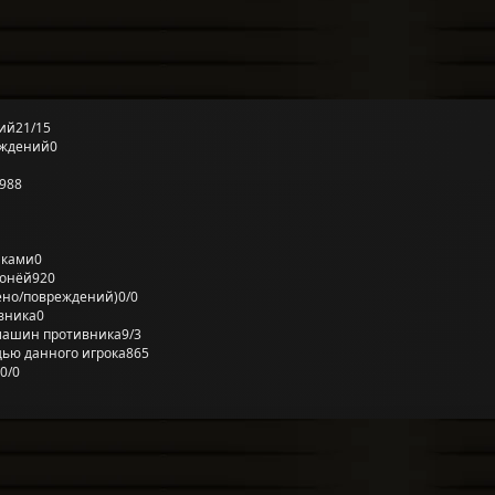
ий
21/15
еждений
0
988
лками
0
ронёй
920
ено/повреждений)
0/0
вника
0
машин противника
9/3
ью данного игрока
865
0/0