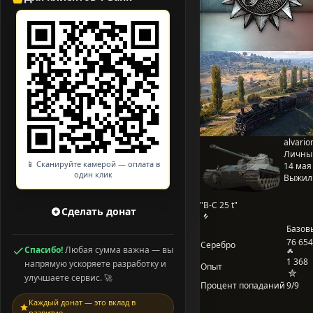
alvario
Личны
📱 Сканируйте камерой — оплата в
14 мая 
один клик
Выжил
"B-C 25 t"
Сделать донат
Базов
76 654
Серебро
Спасибо!
Любая сумма важна — вы
1 368
напрямую ускоряете разработку и
Опыт
улучшаете сервис. 🚀
Процент попаданий
9/9
Каждый донат — это вклад в
развитие