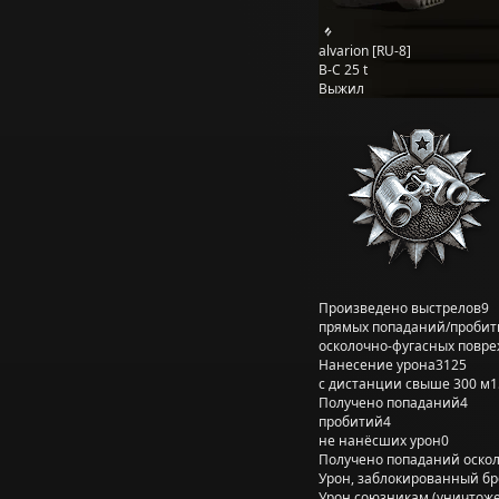
alvarion [RU-8]
B-C 25 t
Выжил
Произведено выстрелов
9
прямых попаданий/пробит
осколочно-фугасных повр
Нанесение урона
3125
с дистанции свыше 300 м
1
Получено попаданий
4
пробитий
4
не нанёсших урон
0
Получено попаданий оско
Урон, заблокированный б
Урон союзникам (уничтож