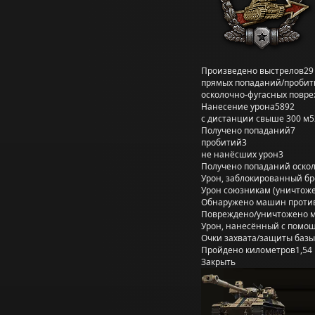
Произведено выстрелов
29
прямых попаданий/пробит
осколочно-фугасных повр
Нанесение урона
5892
с дистанции свыше 300 м
5
Получено попаданий
7
пробитий
3
не нанёсших урон
3
Получено попаданий оско
Урон, заблокированный б
Урон союзникам (уничтож
Обнаружено машин проти
Повреждено/уничтожено 
Урон, нанесённый с помощ
Очки захвата/защиты базы
Пройдено километров
1,54
Закрыть