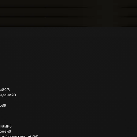
ий
9/8
еждений
0
539
лками
0
ронёй
0
ено/повреждений)
0/0