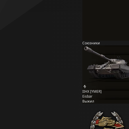
Союзники
IIHX [YMER]
Eisbär
Выжил