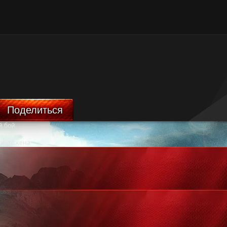
Поделиться
й бой
ничтожена