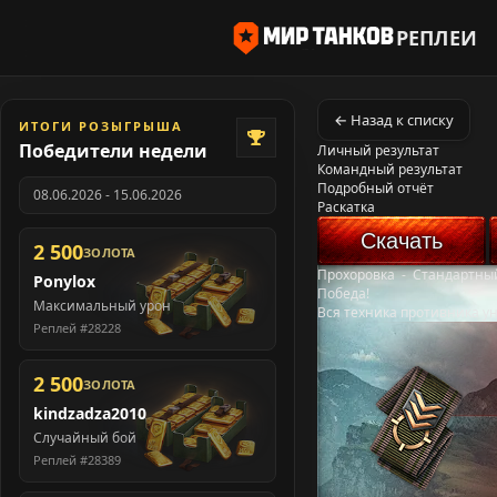
РЕПЛЕИ
← Назад к списку
ИТОГИ РОЗЫГРЫША
Победители недели
Личный результат
Командный результат
Подробный отчёт
08.06.2026 - 15.06.2026
Раскатка
Скачать
2 500
ЗОЛОТА
Прохоровка
-
Стандартны
Ponylox
Победа!
Максимальный урон
Вся техника противника у
Реплей #28228
2 500
ЗОЛОТА
kindzadza2010
Случайный бой
Реплей #28389