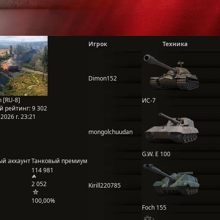
Игрок
Техника
Dimon152
n [RU-8]
ИС-7
й рейтинг:
9 302
2026 г. 23:21
mongolchuudan
G.W. E 100
ый аккаунт
Танковый премиум
114 981
2 052
Kirill220785
100,00%
Foch 155