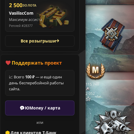
2 500
ЗОЛОТА
VasiliscCom
Максимум ассиста
Реплей #28377
Все розыгрыши
Поддержать проект
📈 Всего
100 ₽
— и ещё один
день бесперебойной работы
115 748
сайта.
2 052
ЮMoney / карта
или
Для клиентов Т-Банк