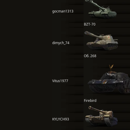
gocman1313
BZT-70
dimych_74
Об. 268
Vitus1977
Firebird
KYLYCH93