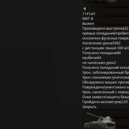
1141art
MBT-B
Выжил
Произведено выстрелов
32
прямых попаданий/пробит
осколочно-фугасных повр
Нанесение урона
5682
с дистанции свыше 300 м
3
Получено попаданий
6
пробитий
4
не нанёсших урон
2
Получено попаданий оско
Урон, заблокированный б
Урон союзникам (уничтож
Обнаружено машин проти
Повреждено/уничтожено 
Урон, нанесённый с помощ
Очки захвата/защиты базы
Пройдено километров
2,05
Закрыть