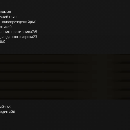
лками
0
ронёй
1370
ено/повреждений)
0/0
вника
0
машин противника
7/5
ью данного игрока
23
0/0
ий
13/9
еждений
0