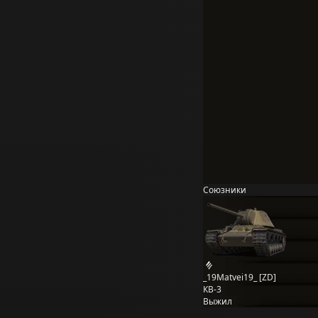
Союзники
_19Matvei19_ [ZD]
КВ-3
Выжил