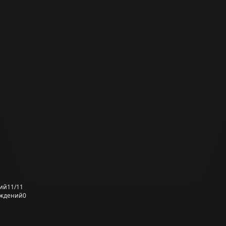
ий
11/11
еждений
0