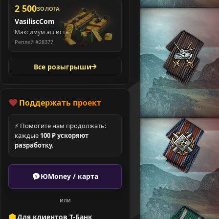
2 500
ЗОЛОТА
VasiliscCom
Максимум ассиста
Реплей #28377
Все розыгрыши
Поддержать проект
⚡ Помогите нам продолжать:
каждые
100 ₽ ускоряют
разработку.
ЮMoney / карта
или
Для клиентов Т-Банк