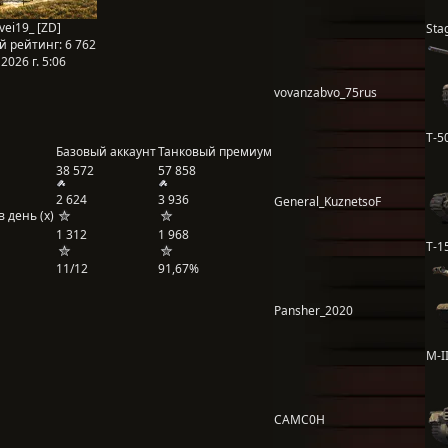
vei19_ [ZD]
Sta
й рейтинг:
6 762
2026 г. 5:06
vovanzabvo_75rus
Т-5
Базовый аккаунт
Танковый премиум
38 572
57 858
2 624
3 936
General_KuznetsoF
 день (x)
1 312
1 968
Т-1
11/12
91,67%
Pansher_2020
M-I
CAMC0H