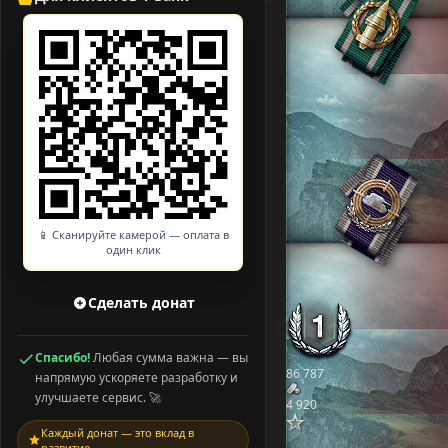
📱 Сканируйте камерой — оплата в
один клик
Сделать донат
Спасибо!
Любая сумма важна — вы
86 787
напрямую ускоряете разработку и
улучшаете сервис. 🚀
4 920
Каждый донат — это вклад в
развитие