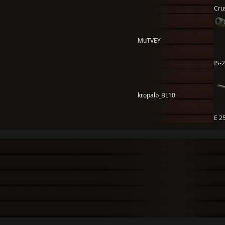
Cru
MuTVEY
IS-2
kropalb_BL10
E 2