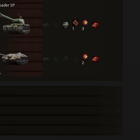
sader SP
1
3
2
5