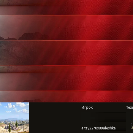
Игрок
Тех
altay22rus89aleshka