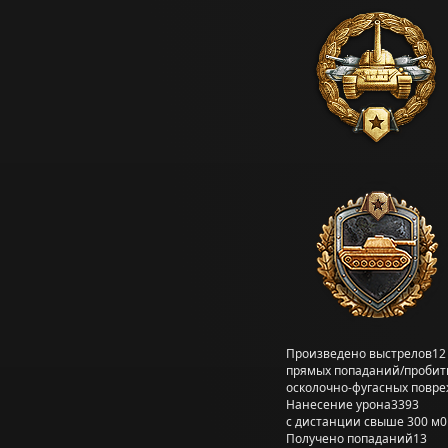
Произведено выстрелов
12
прямых попаданий/пробит
осколочно-фугасных повр
Нанесение урона
3393
с дистанции свыше 300 м
0
Получено попаданий
13