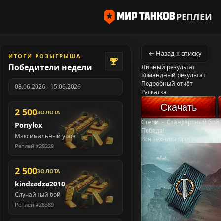
РЕПЛЕИ
← Назад к списку
ИТОГИ РОЗЫГРЫША
Победители недели
Личный результат
Командный результат
Подробный отчёт
08.06.2026 - 15.06.2026
Раскатка
Скачать
2 500
ЗОЛОТА
Степи
-
Стандартный бой
Ponylox
Победа!
Максимальный урон
Вся техника противника у
Реплей #28228
2 500
ЗОЛОТА
kindzadza2010
Случайный бой
Реплей #28389