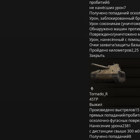
пробитий
6
не нанёсших урон
7
Получено попаданий оско
Урон, заблокированный б
Урон союзникам (уничтож
Обнаружено машин проти
Повреждено/уничтожено 
Урон, нанесённый с помощ
Очки захвата/защиты базы
Пройдено километров
2,25
Закрыть
Tornado_R
45TP
Выжил
Произведено выстрелов
15
прямых попаданий/пробит
осколочно-фугасных повр
Нанесение урона
2381
с дистанции свыше 300 м
0
Получено попаданий
8