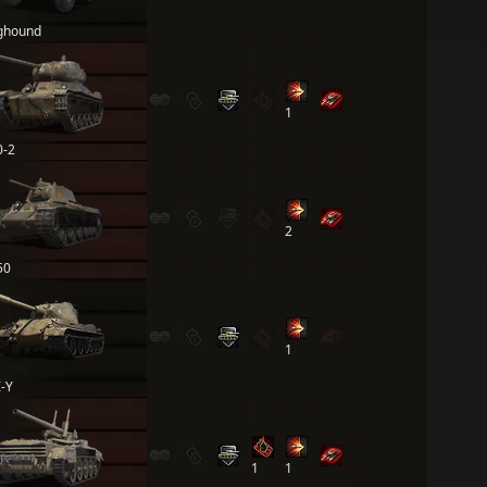
ghound
1
0-2
2
50
1
I-Y
1
1