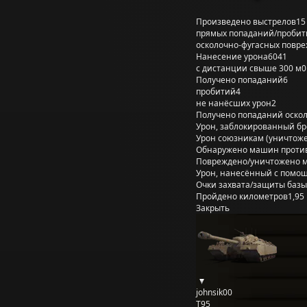
Произведено выстрелов
15
прямых попаданий/пробит
осколочно-фугасных повр
Нанесение урона
6041
с дистанции свыше 300 м
0
Получено попаданий
6
пробитий
4
не нанёсших урон
2
Получено попаданий оско
Урон, заблокированный б
Урон союзникам (уничтож
Обнаружено машин проти
Повреждено/уничтожено 
Урон, нанесённый с помощ
Очки захвата/защиты базы
Пройдено километров
1,95
Закрыть
johnsik00
T95