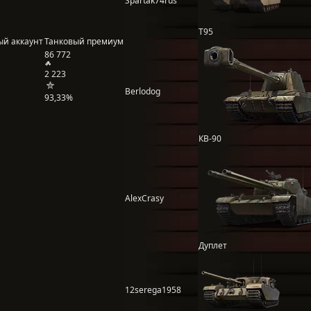
Spartak74rus
T95
ый аккаунт
Танковый премиум
86 772
2 223
Berlodog
93,33%
КВ-90
AlexCrasy
Дуплет
12serega1958