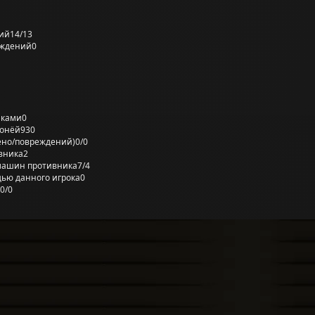
ий
14/13
еждений
0
лками
0
ронёй
930
ено/повреждений)
0/0
вника
2
машин противника
7/4
ью данного игрока
0
0/0