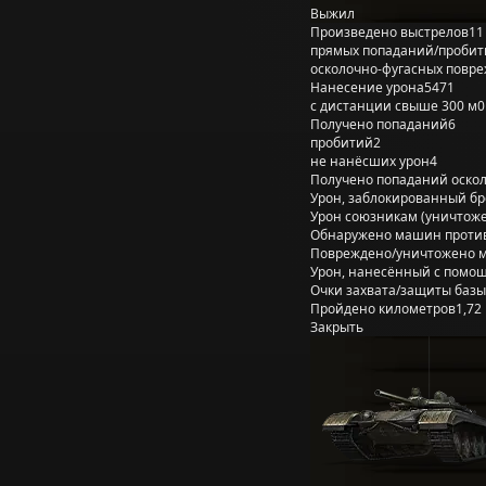
Выжил
Произведено выстрелов
11
прямых попаданий/пробит
осколочно-фугасных повр
Нанесение урона
5471
с дистанции свыше 300 м
0
Получено попаданий
6
пробитий
2
не нанёсших урон
4
Получено попаданий оско
Урон, заблокированный б
Урон союзникам (уничтож
Обнаружено машин проти
Повреждено/уничтожено 
Урон, нанесённый с помощ
Очки захвата/защиты базы
Пройдено километров
1,72
Закрыть