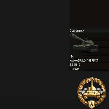
Союзники
KpokoDULO [NERRO]
BZ-58-2
Выжил