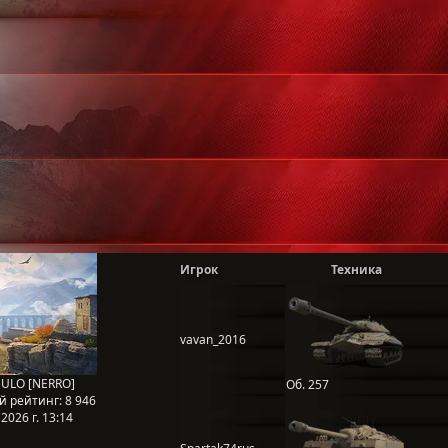
Игрок
Техника
vavan_2016
ULO [NERRO]
Об. 257
й рейтинг:
8 946
2026 г. 13:14