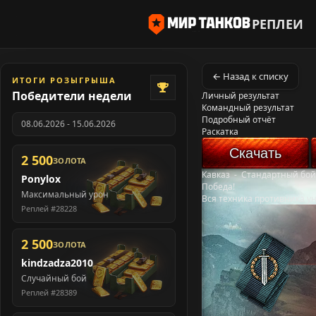
РЕПЛЕИ
← Назад к списку
ИТОГИ РОЗЫГРЫША
Победители недели
Личный результат
Командный результат
Подробный отчёт
08.06.2026 - 15.06.2026
Раскатка
Скачать
2 500
ЗОЛОТА
Кавказ
-
Стандартный бой
Ponylox
Победа!
Максимальный урон
Вся техника противника у
Реплей #28228
2 500
ЗОЛОТА
kindzadza2010
Случайный бой
Реплей #28389