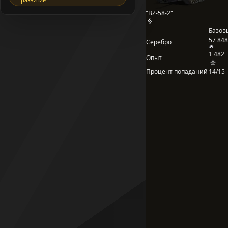
"BZ-58-2"
Базов
57 848
Серебро
1 482
Опыт
Процент попаданий
14/15