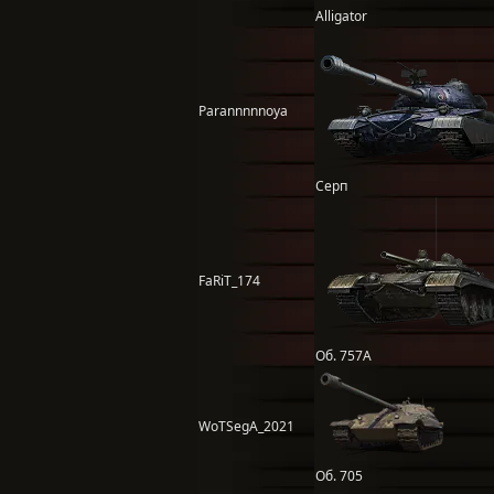
Alligator
Parannnnnoya
Серп
FaRiT_174
Об. 757А
WoTSegA_2021
Об. 705