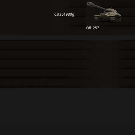
ostap1980g
Об. 257