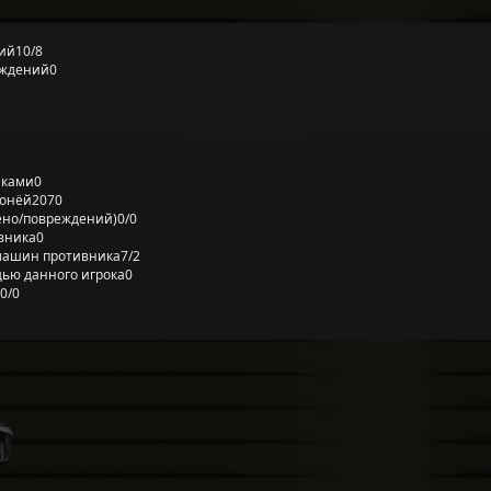
ий
10/8
еждений
0
лками
0
ронёй
2070
ено/повреждений)
0/0
вника
0
машин противника
7/2
ью данного игрока
0
0/0