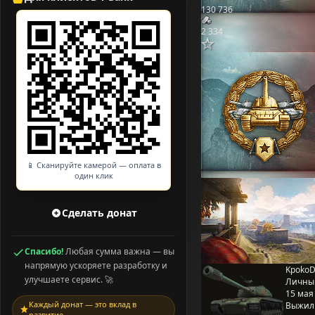
130 736
2 334
📱 Сканируйте камерой — оплата в
один клик
Сделать донат
Спасибо!
Любая сумма важна — вы
напрямую ускоряете разработку и
KpokoD
улучшаете сервис. 🚀
Личны
15 мая 
Каждый донат — это вклад в
Выжил
развитие