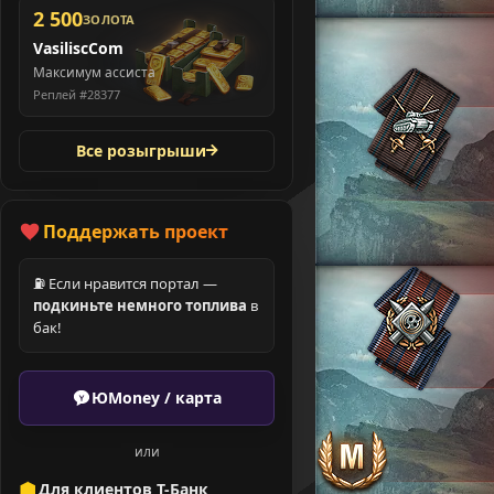
2 500
ЗОЛОТА
VasiliscCom
Максимум ассиста
Реплей #28377
Все розыгрыши
Поддержать проект
⛽ Если нравится портал —
подкиньте немного топлива
в
бак!
ЮMoney / карта
или
Для клиентов Т-Банк