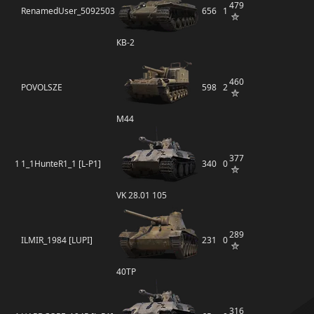
479
RenamedUser_5092503
656
1
КВ-2
460
POVOLSZE
598
2
M44
377
1
1_1HunteR1_1 [L-P1]
340
0
VK 28.01 105
289
ILMIR_1984 [LUPI]
231
0
40TP
316