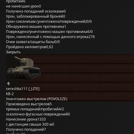
пробитий
6
не нанёсших урон
0
Получено попаданий осколками
0
Урон, заблокированный бронёй
0
Урон союзникам (уничтожено/повреждений)
0/0
Обнаружено машин противника
1
Повреждено/уничтожено машин противника
6/0
Урон, нанесённый с помощью данного игрока
276
Очки захвата/защиты базы
0/0
Пройдено километров
0,62
Закрыть
sereshka111 [_LITE]
КВ-2
Уничтожен выстрелом (POVOLSZE)
Произведено выстрелов
5
прямых попаданий/пробитий
4/2
осколочно-фугасных повреждений
0
Нанесение урона
1333
с дистанции свыше 300 м
0
Получено попаданий
7