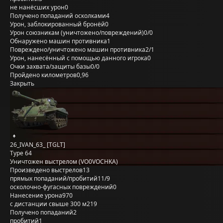
не нанёсших урон
0
Получено попаданий осколками
4
Урон, заблокированный бронёй
0
Урон союзникам (уничтожено/повреждений)
0/0
Обнаружено машин противника
1
Повреждено/уничтожено машин противника
2/1
Урон, нанесённый с помощью данного игрока
0
Очки захвата/защиты базы
0/0
Пройдено километров
0,96
Закрыть
26_IVAN_63_ [TGLT]
Type 64
Уничтожен выстрелом (VO0VOCHKA)
Произведено выстрелов
13
прямых попаданий/пробитий
11/9
осколочно-фугасных повреждений
0
Нанесение урона
970
с дистанции свыше 300 м
219
Получено попаданий
2
пробитий
1