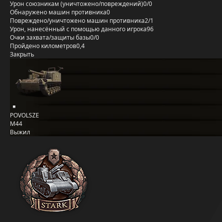
Урон союзникам (уничтожено/повреждений)
0/0
Обнаружено машин противника
0
Повреждено/уничтожено машин противника
2/1
Урон, нанесённый с помощью данного игрока
96
Очки захвата/защиты базы
0/0
Пройдено километров
0,4
Закрыть
POVOLSZE
M44
Выжил