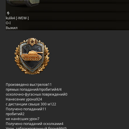
kulik4 [-WEW-]
O-I
Выжил
Произведено выстрелов
11
прямых попаданий/пробитий
4/4
осколочно-фугасных повреждений
0
Нанесение урона
924
с дистанции свыше 300 м
122
Получено попаданий
11
пробитий
2
не нанёсших урон
7
Получено попаданий осколками
4
Урон, заблокированный бронёй
945