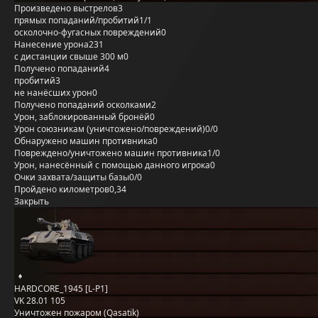
Произведено выстрелов
3
прямых попаданий/пробитий
1/1
осколочно-фугасных повреждений
0
Нанесение урона
231
с дистанции свыше 300 м
0
Получено попаданий
4
пробитий
3
не нанёсших урон
0
Получено попаданий осколками
2
Урон, заблокированный бронёй
0
Урон союзникам (уничтожено/повреждений)
0/0
Обнаружено машин противника
0
Повреждено/уничтожено машин противника
1/0
Урон, нанесённый с помощью данного игрока
0
Очки захвата/защиты базы
0/0
Пройдено километров
0,34
Закрыть
HARDCORE_1945 [L-P1]
VK 28.01 105
Уничтожен пожаром (Qasatik)