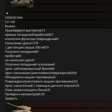
VO0VOCHKA
СУ-100
Выжил
Произведено выстрелов
13
прямых попаданий/пробитий
8/7
осколочно-фугасных повреждений
0
Нанесение урона
1378
с дистанции свыше 300 м
879
Получено попаданий
0
пробитий
0
не нанёсших урон
0
Получено попаданий осколками
0
Урон, заблокированный бронёй
0
Урон союзникам (уничтожено/повреждений)
0/0
Обнаружено машин противника
0
Повреждено/уничтожено машин противника
3/3
Урон, нанесённый с помощью данного игрока
520
Очки захвата/защиты базы
0/0
Пройдено километров
0,93
Закрыть