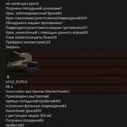
не нанёсших урон
0
Получено попаданий осколками
1
Урон, заблокированный бронёй
0
Урон союзникам (уничтожено/повреждений)
0/0
Обнаружено машин противника
1
Повреждено/уничтожено машин противника
3/1
Урон, нанесённый с помощью данного игрока
89
Очки захвата/защиты базы
0/0
Пройдено километров
0,69
Закрыть
LEGO_DUPLO
КВ-2
Уничтожен выстрелом (MasterHunter)
Произведено выстрелов
6
прямых попаданий/пробитий
4/0
осколочно-фугасных повреждений
3
Нанесение урона
950
с дистанции свыше 300 м
0
Получено попаданий
6
пробитий
5