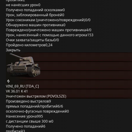
не нанёсших урон
0
Получено попаданий осколками
0
Урон, заблокированный бронёй
0
Урон союзникам (уничтожено/повреждений)
0/0
Обнаружено машин противника
0
Повреждено/уничтожено машин противника
4/0
Урон, нанесённый с помощью данного игрока
153
Очки захвата/защиты базы
0/0
Пройдено километров
0,24
Закрыть
VINI_69_RU [TDA_C]
VK 36.01 K 41
Уничтожен выстрелом (POVOLSZE)
Произведено выстрелов
9
прямых попаданий/пробитий
6/6
осколочно-фугасных повреждений
0
Нанесение урона
995
с дистанции свыше 300 м
0
Получено попаданий
6
пробитий
3