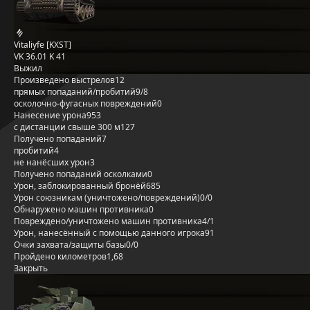
Vitaliyfe [KXST]
VK 36.01 K 41
Выжил
Произведено выстрелов
12
прямых попаданий/пробитий
9/8
осколочно-фугасных повреждений
0
Нанесение урона
953
с дистанции свыше 300 м
127
Получено попаданий
7
пробитий
4
не нанёсших урон
3
Получено попаданий осколками
0
Урон, заблокированный бронёй
685
Урон союзникам (уничтожено/повреждений)
0/0
Обнаружено машин противника
0
Повреждено/уничтожено машин противника
4/1
Урон, нанесённый с помощью данного игрока
91
Очки захвата/защиты базы
0/0
Пройдено километров
1,68
Закрыть