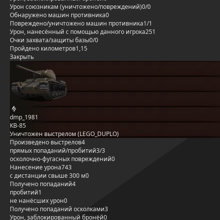
Урон союзникам (уничтожено/повреждений)
0/0
Обнаружено машин противника
0
Повреждено/уничтожено машин противника
1/1
Урон, нанесённый с помощью данного игрока
251
Очки захвата/защиты базы
0/0
Пройдено километров
1,15
Закрыть
dmp_1981
КВ-85
Уничтожен выстрелом (LEGO_DUPLO)
Произведено выстрелов
4
прямых попаданий/пробитий
3/3
осколочно-фугасных повреждений
0
Нанесение урона
743
с дистанции свыше 300 м
0
Получено попаданий
4
пробитий
1
не нанёсших урон
0
Получено попаданий осколками
3
Урон, заблокированный бронёй
0