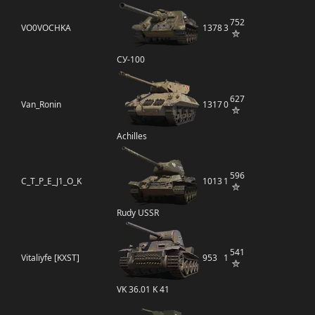
752
VO0VOCHKA
1378
3
СУ-100
627
Van_Ronin
1317
0
Achilles
596
C_T_P_E_J1_O_K
1013
1
Rudy USSR
541
Vitaliyfe [KXST]
953
1
VK 36.01 K 41