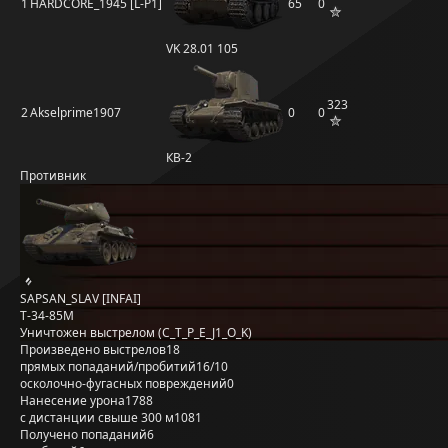
1
HARDCORE_1945 [L-P1]
65
0
VK 28.01 105
323
2
Akselprime1907
0
0
КВ-2
Противник
SAPSAN_SLAV [INFAI]
Т-34-85М
Уничтожен выстрелом (C_T_P_E_J1_O_K)
Произведено выстрелов
18
прямых попаданий/пробитий
16/10
осколочно-фугасных повреждений
0
Нанесение урона
1788
с дистанции свыше 300 м
1081
Получено попаданий
6