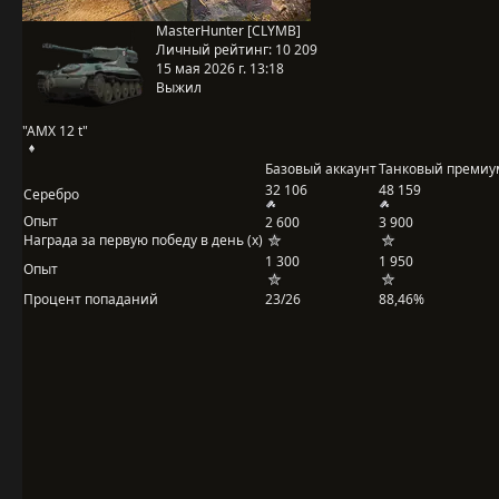
MasterHunter [CLYMB]
Личный рейтинг:
10 209
15 мая 2026 г. 13:18
Выжил
"AMX 12 t"
Базовый аккаунт
Танковый премиу
32 106
48 159
Серебро
Опыт
2 600
3 900
Награда за первую победу в день (x)
1 300
1 950
Опыт
Процент попаданий
23/26
88,46%