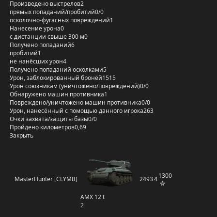
Произведено выстрелов
2
прямых попаданий/пробитий
0/0
осколочно-фугасных повреждений
1
Нанесение урона
0
с дистанции свыше 300 м
0
Получено попаданий
6
пробитий
1
не нанёсших урон
4
Получено попаданий осколками
5
Урон, заблокированный бронёй
1515
Урон союзникам (уничтожено/повреждений)
0/0
Обнаружено машин противника
1
Повреждено/уничтожено машин противника
0/0
Урон, нанесённый с помощью данного игрока
263
Очки захвата/защиты базы
0/0
Пройдено километров
0,69
Закрыть
1300
MasterHunter [CLYMB]
2493
4
AMX 12 t
2