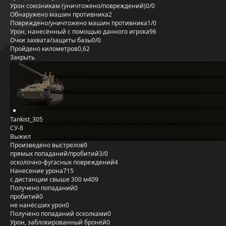
Урон союзникам (уничтожено/повреждений)
0/0
Обнаружено машин противника
2
Повреждено/уничтожено машин противника
1/0
Урон, нанесённый с помощью данного игрока
96
Очки захвата/защиты базы
0/0
Пройдено километров
0,62
Закрыть
Tankist_305
СУ-8
Выжил
Произведено выстрелов
9
прямых попаданий/пробитий
3/0
осколочно-фугасных повреждений
4
Нанесение урона
715
с дистанции свыше 300 м
409
Получено попаданий
0
пробитий
0
не нанёсших урон
0
Получено попаданий осколками
0
Урон, заблокированный бронёй
0