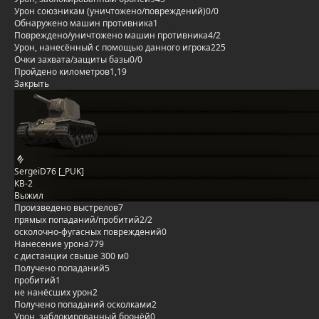
Урон союзникам (уничтожено/повреждений)
0/0
Обнаружено машин противника
1
Повреждено/уничтожено машин противника
4/2
Урон, нанесённый с помощью данного игрока
225
Очки захвата/защиты базы
0/0
Пройдено километров
1,19
Закрыть
SergeiD76 [_PUK]
КВ-2
Выжил
Произведено выстрелов
7
прямых попаданий/пробитий
2/2
осколочно-фугасных повреждений
0
Нанесение урона
779
с дистанции свыше 300 м
0
Получено попаданий
5
пробитий
1
не нанёсших урон
2
Получено попаданий осколками
2
Урон, заблокированный бронёй
0