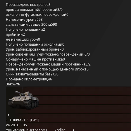
Произведено выстрелов
8
прямых попаданий/пробитий
3/0
осколочно-фугасных повреждений
6
Нанесение урона
598
с дистанции свыше 300 м
598
Получено попаданий
2
пробитий
2
не нанёсших урон
0
Получено попаданий осколками
0
Урон, заблокированный бронёй
0
Урон союзникам (уничтожено/повреждений)
0/0
Обнаружено машин противника
0
Повреждено/уничтожено машин противника
3/2
Урон, нанесённый с помощью данного игрока
0
Очки захвата/защиты базы
0/0
Пройдено километров
0,46
Закрыть
1_1HunteR1_1 [L-P1]
VK 28.01 105
Уничтожен выстрелом (_____Zodiac_____)