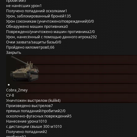
пробитий
5
не нанёсших урон
1
Получено попаданий осколками
1
Урон, заблокированный бронёй
135
Урон союзникам (уничтожено/повреждений)
0/0
Обнаружено машин противника
0
Повреждено/уничтожено машин противника
2/0
Урон, нанесённый с помощью данного игрока
292
Очки захвата/защиты базы
0/0
Пройдено километров
0,66
Закрыть
Cobra_Zmey
СУ-8
Уничтожен выстрелом (kulik4)
Произведено выстрелов
7
прямых попаданий/пробитий
2/0
осколочно-фугасных повреждений
5
Нанесение урона
1010
с дистанции свыше 300 м
1010
Получено попаданий
2
пробитий
2