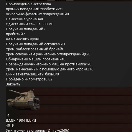
Произведено выстрелов
4
прямых попаданий/пробитий
2/1
осколочно-фугасных повреждений
0
Нанесение урона
340
с дистанции свыше 300 м
0
Получено попаданий
2
пробитий
2
не нанёсших урон
0
Получено попаданий осколками
0
Урон, заблокированный бронёй
0
Урон союзникам (уничтожено/повреждений)
0/0
Обнаружено машин противника
0
Повреждено/уничтожено машин противника
1/0
Урон, нанесённый с помощью данного игрока
316
Очки захвата/защиты базы
0/0
Пройдено километров
0,82
Закрыть
ILMIR_1984 [LUPI]
40TP
Уничтожен выстрелом (Dmitryi2686)