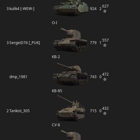
627
3
kulik4 [-WEW-]
924
2
O-I
557
3
SergeiD76 [_PUK]
779
1
КВ-2
472
dmp_1981
743
0
КВ-85
432
2
Tankist_305
715
0
СУ-8