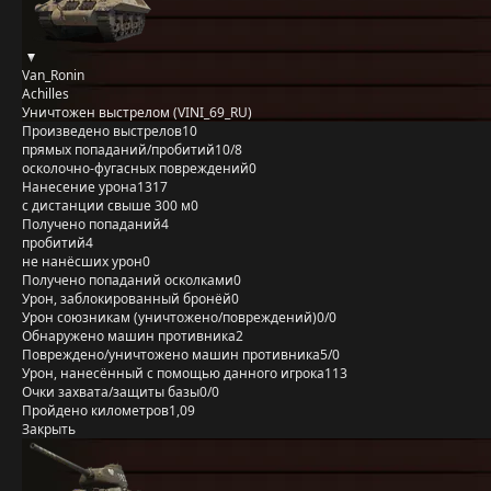
Van_Ronin
Achilles
Уничтожен выстрелом (VINI_69_RU)
Произведено выстрелов
10
прямых попаданий/пробитий
10/8
осколочно-фугасных повреждений
0
Нанесение урона
1317
с дистанции свыше 300 м
0
Получено попаданий
4
пробитий
4
не нанёсших урон
0
Получено попаданий осколками
0
Урон, заблокированный бронёй
0
Урон союзникам (уничтожено/повреждений)
0/0
Обнаружено машин противника
2
Повреждено/уничтожено машин противника
5/0
Урон, нанесённый с помощью данного игрока
113
Очки захвата/защиты базы
0/0
Пройдено километров
1,09
Закрыть