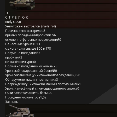
C_T_P_E_J1_O_K
Rudy USSR
Уничтожен выстрелом (na4alni4)
Произведено выстрелов
8
прямых попаданий/пробитий
7/6
осколочно-фугасных повреждений
0
Нанесение урона
1013
с дистанции свыше 300 м
178
Получено попаданий
5
пробитий
3
не нанёсших урон
0
Получено попаданий осколками
3
Урон, заблокированный бронёй
0
Урон союзникам (уничтожено/повреждений)
0/0
Обнаружено машин противника
3
Повреждено/уничтожено машин противника
6/1
Урон, нанесённый с помощью данного игрока
0
Очки захвата/защиты базы
0/0
Пройдено километров
1,02
Закрыть