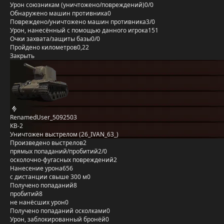
Урон союзникам (уничтожено/повреждений)
0/0
Обнаружено машин противника
0
Повреждено/уничтожено машин противника
3/0
Урон, нанесённый с помощью данного игрока
151
Очки захвата/защиты базы
0/0
Пройдено километров
0,22
Закрыть
RenamedUser_5092503
КВ-2
Уничтожен выстрелом (26_IVAN_63_)
Произведено выстрелов
2
прямых попаданий/пробитий
2/0
осколочно-фугасных повреждений
2
Нанесение урона
656
с дистанции свыше 300 м
0
Получено попаданий
8
пробитий
8
не нанёсших урон
0
Получено попаданий осколками
0
Урон, заблокированный бронёй
0