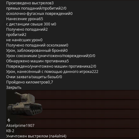
Произведено выстрелов
3
прямых попаданий/пробитий
2/0
осколочно-фугасных повреждений
0
Нанесение урона
65
с дистанции свыше 300 м
0
Получено попаданий
2
пробитий
2
не нанёсших урон
0
Получено попаданий осколками
0
Урон, заблокированный бронёй
0
Урон союзникам (уничтожено/повреждений)
0/0
Обнаружено машин противника
5
Повреждено/уничтожено машин противника
2/0
Урон, нанесённый с помощью данного игрока
222
Очки захвата/защиты базы
0/0
Пройдено километров
0,7
Закрыть
Akselprime1907
КВ-2
Уничтожен выстрелом (na4alni4)