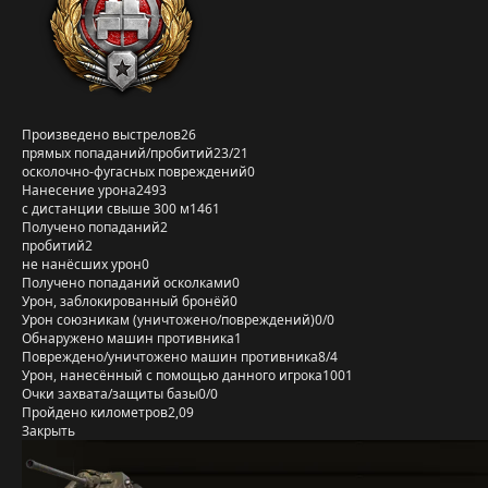
Произведено выстрелов
26
прямых попаданий/пробитий
23/21
осколочно-фугасных повреждений
0
Нанесение урона
2493
с дистанции свыше 300 м
1461
Получено попаданий
2
пробитий
2
не нанёсших урон
0
Получено попаданий осколками
0
Урон, заблокированный бронёй
0
Урон союзникам (уничтожено/повреждений)
0/0
Обнаружено машин противника
1
Повреждено/уничтожено машин противника
8/4
Урон, нанесённый с помощью данного игрока
1001
Очки захвата/защиты базы
0/0
Пройдено километров
2,09
Закрыть