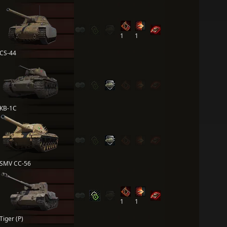
1
1
CS-44
КВ-1С
SMV CC-56
1
1
Tiger (P)