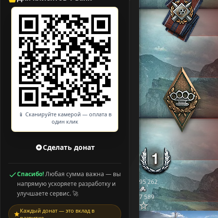
📱 Сканируйте камерой — оплата в
один клик
Сделать донат
Спасибо!
Любая сумма важна — вы
95 262
напрямую ускоряете разработку и
улучшаете сервис. 🚀
7 589
Каждый донат — это вклад в
развитие