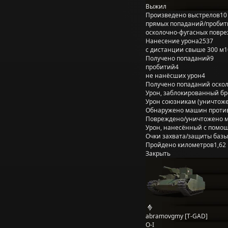
Выжил
Произведено выстрелов
10
прямых попаданий/пробит
осколочно-фугасных повр
Нанесение урона
2537
с дистанции свыше 300 м
1
Получено попаданий
9
пробитий
4
не нанёсших урон
4
Получено попаданий оско
Урон, заблокированный б
Урон союзникам (уничтож
Обнаружено машин проти
Повреждено/уничтожено 
Урон, нанесённый с помощ
Очки захвата/защиты базы
Пройдено километров
1,62
Закрыть
abramovgmy [T-GAD]
O-I