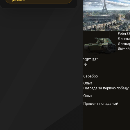
PeterZ
Личны
3 январ
Выжил
"GPT-58"
Серебро
Опыт
Награда за первую победу в
Опыт
Процент попаданий