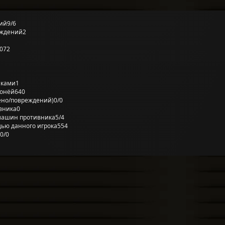
ий
9/6
еждений
2
072
лками
1
ронёй
640
ено/повреждений)
0/0
вника
0
машин противника
5/4
ью данного игрока
554
0/0