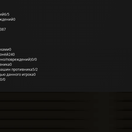
ий
6/5
еждений
0
387
лками
0
ронёй
240
ено/повреждений)
0/0
вника
0
машин противника
5/2
ью данного игрока
0
0/0