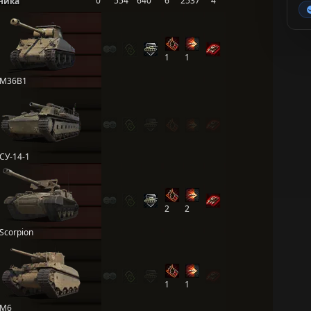
0
554
640
6
2537
4
ника
1
1
M36B1
СУ-14-1
2
2
Scorpion
1
1
M6