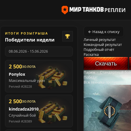
РЕПЛЕИ
← Назад к списку
ИТОГИ РОЗЫГРЫША
Победители недели
Личный результат
Командный результат
Подробный отчёт
08.06.2026 - 15.06.2026
Раскатка
Скачать
2 500
ЗОЛОТА
Париж
-
Стандартный бой
Ponylox
Победа!
Максимальный урон
Вся техника противника у
Реплей #28228
2 500
ЗОЛОТА
kindzadza2010
Случайный бой
Реплей #28389