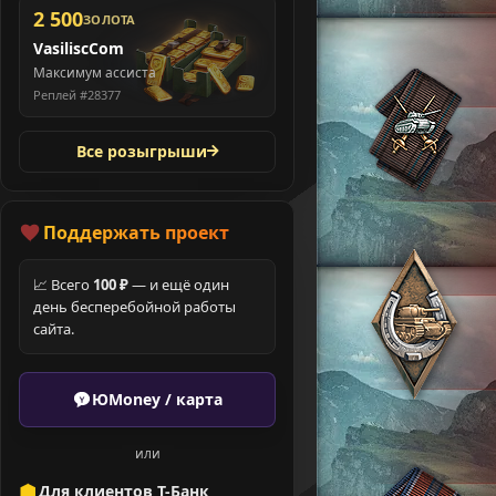
2 500
ЗОЛОТА
VasiliscCom
Максимум ассиста
Реплей #28377
Все розыгрыши
Поддержать проект
📈 Всего
100 ₽
— и ещё один
день бесперебойной работы
сайта.
ЮMoney / карта
или
Для клиентов Т-Банк