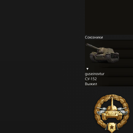
Союзники
guseinovtur
СУ-152
Выжил