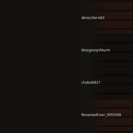
denischernik3
Mozgovoyshturm
chukot6821
RenamedUser_3955508