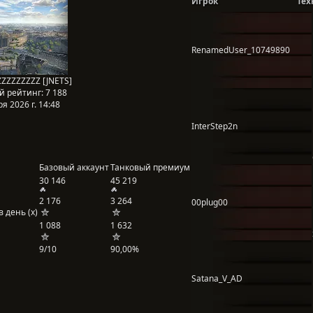
Игрок
Тех
RenamedUser_10749890
ZZZZZZZZZ [JNETS]
й рейтинг:
7 188
я 2026 г. 14:48
InterStep2n
Базовый аккаунт
Танковый премиум
30 146
45 219
2 176
3 264
00plug00
 день (x)
1 088
1 632
9/10
90,00%
Satana_V_AD