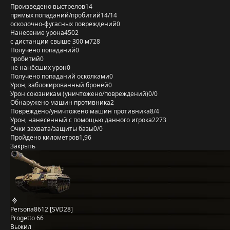
Произведено выстрелов
14
прямых попаданий/пробитий
14/14
осколочно-фугасных повреждений
0
Нанесение урона
4502
с дистанции свыше 300 м
728
Получено попаданий
0
пробитий
0
не нанёсших урон
0
Получено попаданий осколками
0
Урон, заблокированный бронёй
0
Урон союзникам (уничтожено/повреждений)
0/0
Обнаружено машин противника
2
Повреждено/уничтожено машин противника
8/4
Урон, нанесённый с помощью данного игрока
2273
Очки захвата/защиты базы
0/0
Пройдено километров
1,96
Закрыть
Persona8612 [SVD28]
Progetto 66
Выжил