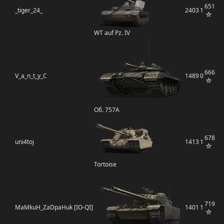
651
_tiger_24_
2403
1
WT auf Pz. IV
666
V_a_n_t_y_C
1489
0
Об. 757А
678
uni4toj
1413
1
Tortoise
719
MaMkuH_ZaDpaHuk [IO-QI]
1401
1