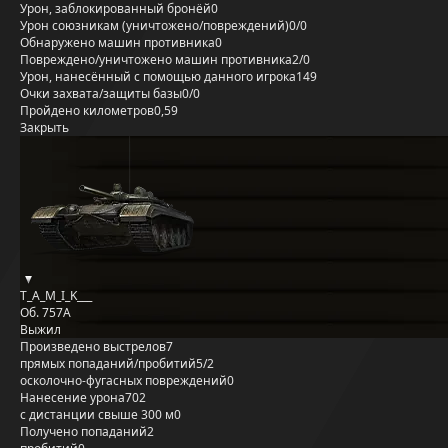
Урон, заблокированный бронёй
0
Урон союзникам (уничтожено/повреждений)
0/0
Обнаружено машин противника
0
Повреждено/уничтожено машин противника
2/0
Урон, нанесённый с помощью данного игрока
149
Очки захвата/защиты базы
0/0
Пройдено километров
0,59
Закрыть
T_A_M_I_K___
Об. 757А
Выжил
Произведено выстрелов
7
прямых попаданий/пробитий
5/2
осколочно-фугасных повреждений
0
Нанесение урона
702
с дистанции свыше 300 м
0
Получено попаданий
2