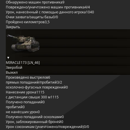
Обнаружено машин противника
9
Повреждено/уничтожено машин противника
4/4
Урон, нанесённый с помощью данного игрока
1040
Очки захвата/защиты базы
0/0
Пройдено километров
3,5
Закрыть
MIRACLE173 [LN_46]
Зверобой
Выжил
Произведено выстрелов
6
прямых попаданий/пробитий
3/2
осколочно-фугасных повреждений
0
Нанесение урона
1115
с дистанции свыше 300 м
1115
Получено попаданий
0
пробитий
0
не нанёсших урон
0
Получено попаданий осколками
0
Урон, заблокированный бронёй
0
Урон союзникам (уничтожено/повреждений)
0/0