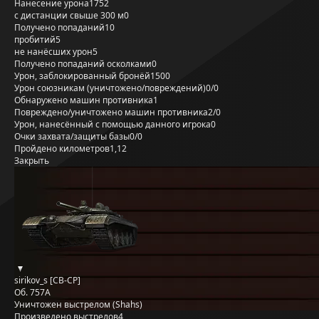
Нанесение урона
1752
с дистанции свыше 300 м
0
Получено попаданий
10
пробитий
5
не нанёсших урон
5
Получено попаданий осколками
0
Урон, заблокированный бронёй
1500
Урон союзникам (уничтожено/повреждений)
0/0
Обнаружено машин противника
1
Повреждено/уничтожено машин противника
2/0
Урон, нанесённый с помощью данного игрока
0
Очки захвата/защиты базы
0/0
Пройдено километров
1,12
Закрыть
sirikov_s [CB-CP]
Об. 757А
Уничтожен выстрелом (Shahs)
Произведено выстрелов
4