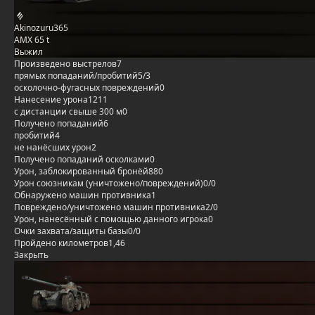
Akinozuru365
AMX 65 t
Выжил
Произведено выстрелов
7
прямых попаданий/пробитий
5/3
осколочно-фугасных повреждений
0
Нанесение урона
1211
с дистанции свыше 300 м
0
Получено попаданий
6
пробитий
4
не нанёсших урон
2
Получено попаданий осколками
0
Урон, заблокированный бронёй
880
Урон союзникам (уничтожено/повреждений)
0/0
Обнаружено машин противника
1
Повреждено/уничтожено машин противника
2/0
Урон, нанесённый с помощью данного игрока
0
Очки захвата/защиты базы
0/0
Пройдено километров
1,46
Закрыть