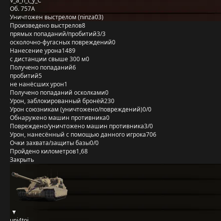
V_a_n_t_y_C
Об. 757А
Уничтожен выстрелом (ninza03)
Произведено выстрелов
8
прямых попаданий/пробитий
3/3
осколочно-фугасных повреждений
0
Нанесение урона
1489
с дистанции свыше 300 м
0
Получено попаданий
6
пробитий
5
не нанёсших урон
1
Получено попаданий осколками
0
Урон, заблокированный бронёй
230
Урон союзникам (уничтожено/повреждений)
0/0
Обнаружено машин противника
0
Повреждено/уничтожено машин противника
3/0
Урон, нанесённый с помощью данного игрока
706
Очки захвата/защиты базы
0/0
Пройдено километров
1,68
Закрыть
uni4toj