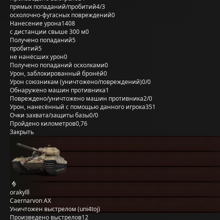
прямых попаданий/пробитий
4/3
осколочно-фугасных повреждений
0
Нанесение урона
1408
с дистанции свыше 300 м
0
Получено попаданий
5
пробитий
5
не нанёсших урон
0
Получено попаданий осколками
0
Урон, заблокированный бронёй
0
Урон союзникам (уничтожено/повреждений)
0/0
Обнаружено машин противника
1
Повреждено/уничтожено машин противника
2/0
Урон, нанесённый с помощью данного игрока
351
Очки захвата/защиты базы
0/0
Пройдено километров
0,76
Закрыть
orakylll
Caernarvon AX
Уничтожен выстрелом (uni4toj)
Произведено выстрелов
12