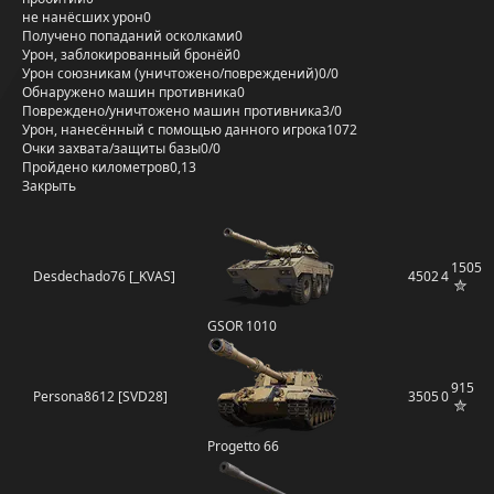
не нанёсших урон
0
Получено попаданий осколками
0
Урон, заблокированный бронёй
0
Урон союзникам (уничтожено/повреждений)
0/0
Обнаружено машин противника
0
Повреждено/уничтожено машин противника
3/0
Урон, нанесённый с помощью данного игрока
1072
Очки захвата/защиты базы
0/0
Пройдено километров
0,13
Закрыть
1505
Desdechado76 [_KVAS]
4502
4
GSOR 1010
915
Persona8612 [SVD28]
3505
0
Progetto 66