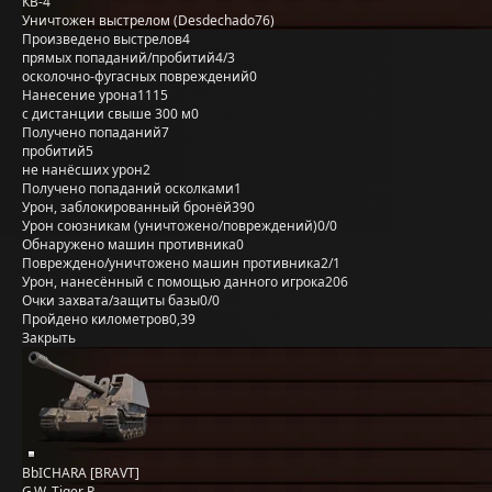
КВ-4
Уничтожен выстрелом (Desdechado76)
Произведено выстрелов
4
прямых попаданий/пробитий
4/3
осколочно-фугасных повреждений
0
Нанесение урона
1115
с дистанции свыше 300 м
0
Получено попаданий
7
пробитий
5
не нанёсших урон
2
Получено попаданий осколками
1
Урон, заблокированный бронёй
390
Урон союзникам (уничтожено/повреждений)
0/0
Обнаружено машин противника
0
Повреждено/уничтожено машин противника
2/1
Урон, нанесённый с помощью данного игрока
206
Очки захвата/защиты базы
0/0
Пройдено километров
0,39
Закрыть
BbICHARA [BRAVT]
G.W. Tiger P