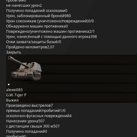
пробитий
0
не нанёсших урон
2
Получено попаданий осколками
0
Урон, заблокированный бронёй
980
Урон союзникам (уничтожено/повреждений)
0/0
Обнаружено машин противника
0
Повреждено/уничтожено машин противника
2/1
Урон, нанесённый с помощью данного игрока
398
Очки захвата/защиты базы
6/0
Пройдено километров
2,07
Закрыть
alexei083
G.W. Tiger P
Выжил
Произведено выстрелов
7
прямых попаданий/пробитий
1/0
осколочно-фугасных повреждений
4
Нанесение урона
507
с дистанции свыше 300 м
507
Получено попаданий
0
пробитий
0