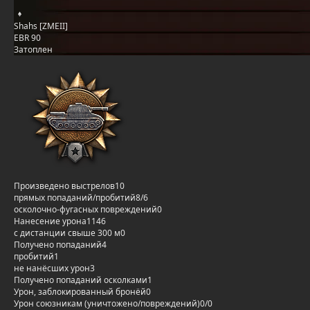
Shahs [ZMEII]
EBR 90
Затоплен
Произведено выстрелов
10
прямых попаданий/пробитий
8/6
осколочно-фугасных повреждений
0
Нанесение урона
1146
с дистанции свыше 300 м
0
Получено попаданий
4
пробитий
1
не нанёсших урон
3
Получено попаданий осколками
1
Урон, заблокированный бронёй
0
Урон союзникам (уничтожено/повреждений)
0/0