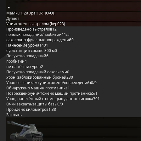
MaMkuH_ZaDpaHuk [IO-QI]
Дуплет
Уничтожен выстрелом (kep023)
Произведено выстрелов
12
прямых попаданий/пробитий
11/5
осколочно-фугасных повреждений
0
Нанесение урона
1401
с дистанции свыше 300 м
0
Получено попаданий
6
пробитий
4
не нанёсших урон
2
Получено попаданий осколками
0
Урон, заблокированный бронёй
230
Урон союзникам (уничтожено/повреждений)
0/0
Обнаружено машин противника
1
Повреждено/уничтожено машин противника
5/1
Урон, нанесённый с помощью данного игрока
701
Очки захвата/защиты базы
0/0
Пройдено километров
1,38
Закрыть