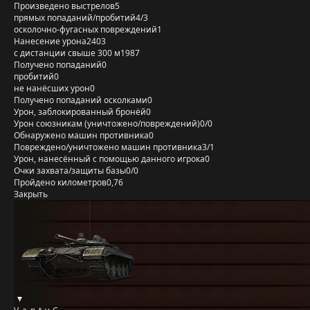
Произведено выстрелов
5
прямых попаданий/пробитий
4/3
осколочно-фугасных повреждений
1
Нанесение урона
2403
с дистанции свыше 300 м
1987
Получено попаданий
0
пробитий
0
не нанёсших урон
0
Получено попаданий осколками
0
Урон, заблокированный бронёй
0
Урон союзникам (уничтожено/повреждений)
0/0
Обнаружено машин противника
0
Повреждено/уничтожено машин противника
3/1
Урон, нанесённый с помощью данного игрока
0
Очки захвата/защиты базы
0/0
Пройдено километров
0,76
Закрыть