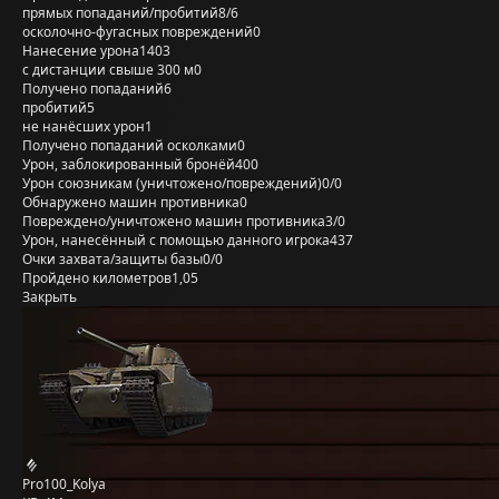
прямых попаданий/пробитий
8/6
осколочно-фугасных повреждений
0
Нанесение урона
1403
с дистанции свыше 300 м
0
Получено попаданий
6
пробитий
5
не нанёсших урон
1
Получено попаданий осколками
0
Урон, заблокированный бронёй
400
Урон союзникам (уничтожено/повреждений)
0/0
Обнаружено машин противника
0
Повреждено/уничтожено машин противника
3/0
Урон, нанесённый с помощью данного игрока
437
Очки захвата/защиты базы
0/0
Пройдено километров
1,05
Закрыть
Pro100_Kolya