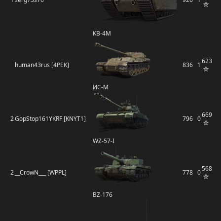
КВ-4М
623
human43rus [4PEK]
836
1
ИС-М
669
2
GopStop161YKRF [KNYT1]
796
0
WZ-57-I
568
2
__CrowN___ [WPPL]
778
0
BZ-176