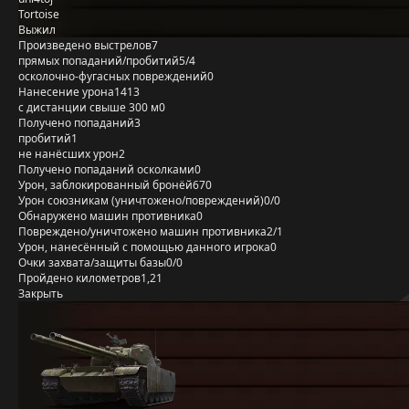
Tortoise
Выжил
Произведено выстрелов
7
прямых попаданий/пробитий
5/4
осколочно-фугасных повреждений
0
Нанесение урона
1413
с дистанции свыше 300 м
0
Получено попаданий
3
пробитий
1
не нанёсших урон
2
Получено попаданий осколками
0
Урон, заблокированный бронёй
670
Урон союзникам (уничтожено/повреждений)
0/0
Обнаружено машин противника
0
Повреждено/уничтожено машин противника
2/1
Урон, нанесённый с помощью данного игрока
0
Очки захвата/защиты базы
0/0
Пройдено километров
1,21
Закрыть