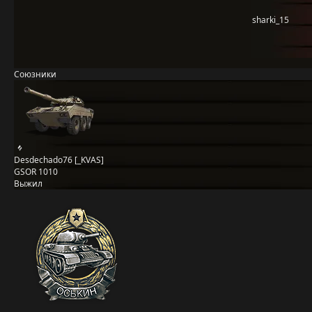
sharki_15
Союзники
Desdechado76 [_KVAS]
GSOR 1010
Выжил