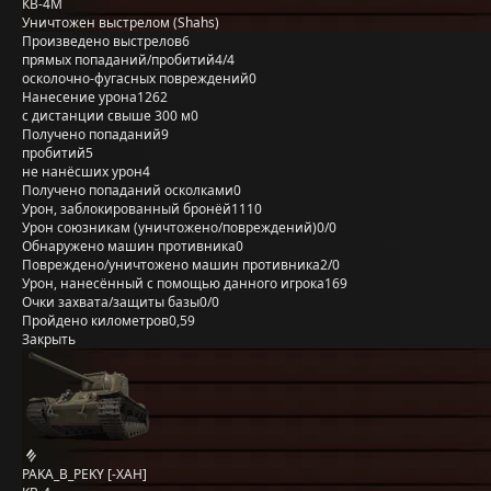
КВ-4М
Уничтожен выстрелом (Shahs)
Произведено выстрелов
6
прямых попаданий/пробитий
4/4
осколочно-фугасных повреждений
0
Нанесение урона
1262
с дистанции свыше 300 м
0
Получено попаданий
9
пробитий
5
не нанёсших урон
4
Получено попаданий осколками
0
Урон, заблокированный бронёй
1110
Урон союзникам (уничтожено/повреждений)
0/0
Обнаружено машин противника
0
Повреждено/уничтожено машин противника
2/0
Урон, нанесённый с помощью данного игрока
169
Очки захвата/защиты базы
0/0
Пройдено километров
0,59
Закрыть
PAKA_B_PEKY [-XAH]