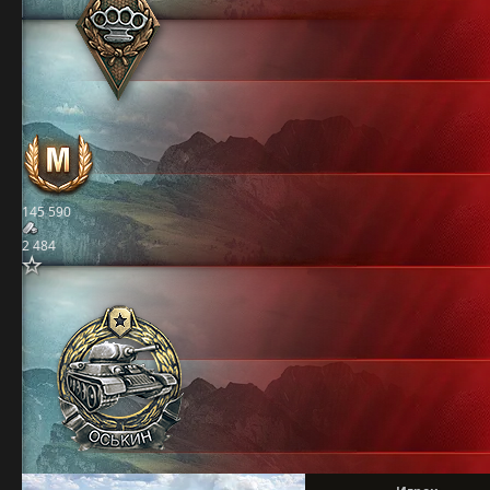
145 590
2 484