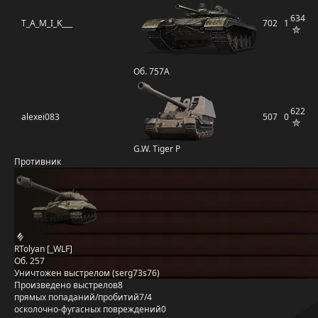
634
T_A_M_I_K___
702
1
Об. 757А
622
alexei083
507
0
G.W. Tiger P
Противник
RTolyan [_WLF]
Об. 257
Уничтожен выстрелом (serg73s76)
Произведено выстрелов
8
прямых попаданий/пробитий
7/4
осколочно-фугасных повреждений
0