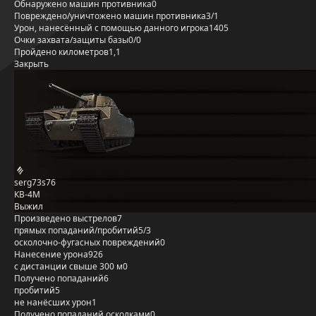
Обнаружено машин противника
0
Повреждено/уничтожено машин противника
3/1
Урон, нанесённый с помощью данного игрока
1405
Очки захвата/защиты базы
0/0
Пройдено километров
1,1
Закрыть
serg73s76
КВ-4М
Выжил
Произведено выстрелов
7
прямых попаданий/пробитий
5/3
осколочно-фугасных повреждений
0
Нанесение урона
926
с дистанции свыше 300 м
0
Получено попаданий
6
пробитий
5
не нанёсших урон
1
Получено попаданий осколками
0