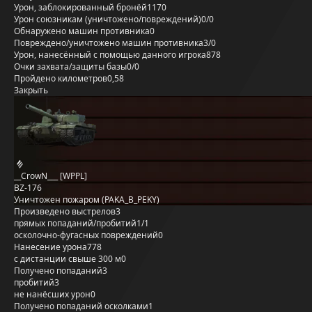
Урон, заблокированный бронёй
1170
Урон союзникам (уничтожено/повреждений)
0/0
Обнаружено машин противника
0
Повреждено/уничтожено машин противника
3/0
Урон, нанесённый с помощью данного игрока
878
Очки захвата/защиты базы
0/0
Пройдено километров
0,58
Закрыть
__CrowN___ [WPPL]
BZ-176
Уничтожен пожаром (PAKA_B_PEKY)
Произведено выстрелов
3
прямых попаданий/пробитий
1/1
осколочно-фугасных повреждений
0
Нанесение урона
778
с дистанции свыше 300 м
0
Получено попаданий
3
пробитий
3
не нанёсших урон
0
Получено попаданий осколками
1