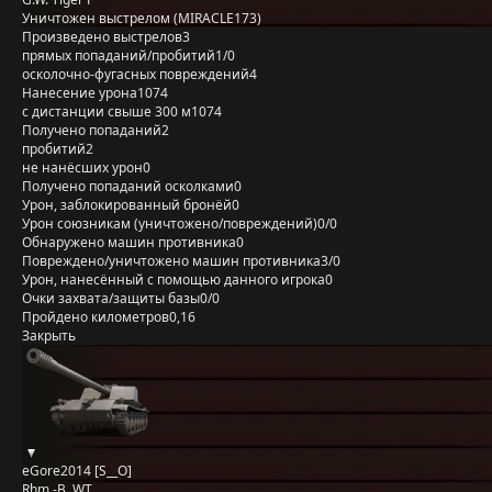
Уничтожен выстрелом (MIRACLE173)
Произведено выстрелов
3
прямых попаданий/пробитий
1/0
осколочно-фугасных повреждений
4
Нанесение урона
1074
с дистанции свыше 300 м
1074
Получено попаданий
2
пробитий
2
не нанёсших урон
0
Получено попаданий осколками
0
Урон, заблокированный бронёй
0
Урон союзникам (уничтожено/повреждений)
0/0
Обнаружено машин противника
0
Повреждено/уничтожено машин противника
3/0
Урон, нанесённый с помощью данного игрока
0
Очки захвата/защиты базы
0/0
Пройдено километров
0,16
Закрыть
eGore2014 [S__O]
Rhm.-B. WT