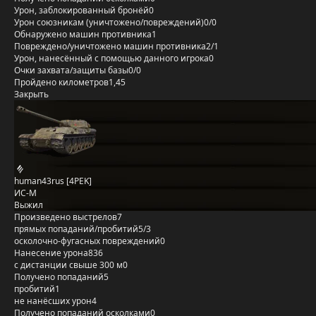
Урон, заблокированный бронёй
0
Урон союзникам (уничтожено/повреждений)
0/0
Обнаружено машин противника
1
Повреждено/уничтожено машин противника
2/1
Урон, нанесённый с помощью данного игрока
0
Очки захвата/защиты базы
0/0
Пройдено километров
1,45
Закрыть
human43rus [4PEK]
ИС-М
Выжил
Произведено выстрелов
7
прямых попаданий/пробитий
5/3
осколочно-фугасных повреждений
0
Нанесение урона
836
с дистанции свыше 300 м
0
Получено попаданий
5
пробитий
1
не нанёсших урон
4
Получено попаданий осколками
0