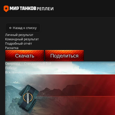
РЕПЛЕИ
← Назад к списку
Личный результат
Командный результат
Подробный отчёт
Раскатка
Скачать
Поделиться
Оверлорд
-
Стандартный бой
Победа!
Вся техника противника уничтожена