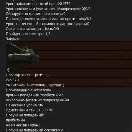
Урон, заблокированный бронёй
1570
Урон союзникам (уничтожено/повреждений)
0/0
Обнаружено машин противника
0
Повреждено/уничтожено машин противника
3/1
Урон, нанесённый с помощью данного игрока
0
Очки захвата/защиты базы
0/0
Пройдено километров
1,3
Закрыть
GopStop161YKRF [KNYT1]
WZ-57-I
Уничтожен выстрелом (Sayman1)
Произведено выстрелов
6
прямых попаданий/пробитий
5/2
осколочно-фугасных повреждений
0
Нанесение урона
796
с дистанции свыше 300 м
0
Получено попаданий
8
пробитий
4
не нанёсших урон
3
Получено попаданий осколками
1