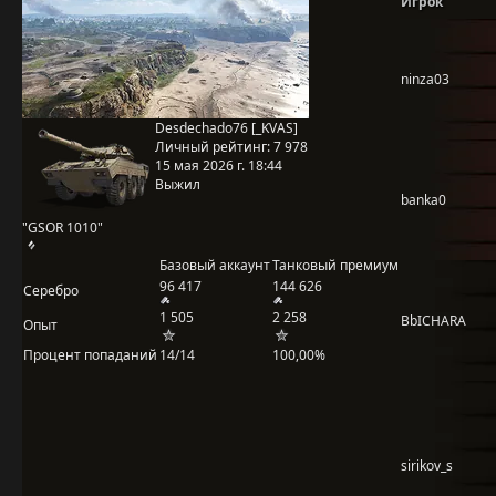
Игрок
ninza03
Desdechado76 [_KVAS]
Личный рейтинг:
7 978
15 мая 2026 г. 18:44
Выжил
banka0
"GSOR 1010"
Базовый аккаунт
Танковый премиум
96 417
144 626
Серебро
1 505
2 258
BbICHARA
Опыт
Процент попаданий
14/14
100,00%
sirikov_s