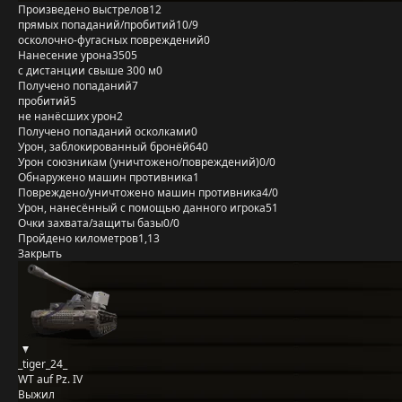
Произведено выстрелов
12
прямых попаданий/пробитий
10/9
осколочно-фугасных повреждений
0
Нанесение урона
3505
с дистанции свыше 300 м
0
Получено попаданий
7
пробитий
5
не нанёсших урон
2
Получено попаданий осколками
0
Урон, заблокированный бронёй
640
Урон союзникам (уничтожено/повреждений)
0/0
Обнаружено машин противника
1
Повреждено/уничтожено машин противника
4/0
Урон, нанесённый с помощью данного игрока
51
Очки захвата/защиты базы
0/0
Пройдено километров
1,13
Закрыть
_tiger_24_
WT auf Pz. IV
Выжил