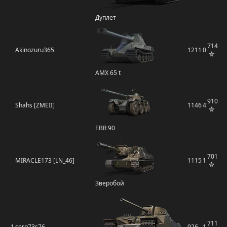
Дуплет
714
Akinozuru365
1211
0
AMX 65 t
910
Shahs [ZMEII]
1146
4
EBR 90
701
MIRACLE173 [LN_46]
1115
1
Зверобой
711
1
serg73s76
926
1