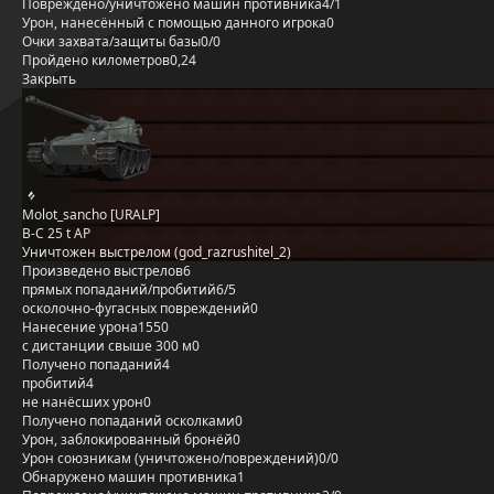
Повреждено/уничтожено машин противника
4/1
Урон, нанесённый с помощью данного игрока
0
Очки захвата/защиты базы
0/0
Пройдено километров
0,24
Закрыть
Molot_sancho [URALP]
B-C 25 t AP
Уничтожен выстрелом (god_razrushitel_2)
Произведено выстрелов
6
прямых попаданий/пробитий
6/5
осколочно-фугасных повреждений
0
Нанесение урона
1550
с дистанции свыше 300 м
0
Получено попаданий
4
пробитий
4
не нанёсших урон
0
Получено попаданий осколками
0
Урон, заблокированный бронёй
0
Урон союзникам (уничтожено/повреждений)
0/0
Обнаружено машин противника
1