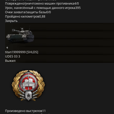
Повреждено/уничтожено машин противника
4/0
Урон, нанесённый с помощью данного игрока
395
Очки захвата/защиты базы
0/0
Пройдено километров
0,88
Закрыть
titan19999999 [SHLDS]
UDES 03 3
Выжил
Произведено выстрелов
11