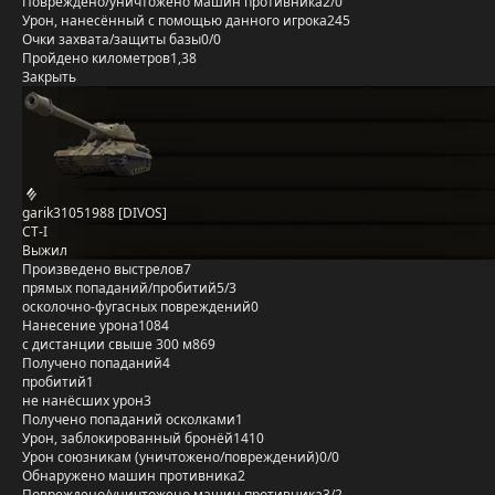
Повреждено/уничтожено машин противника
2/0
Урон, нанесённый с помощью данного игрока
245
Очки захвата/защиты базы
0/0
Пройдено километров
1,38
Закрыть
garik31051988 [DIVOS]
СТ-I
Выжил
Произведено выстрелов
7
прямых попаданий/пробитий
5/3
осколочно-фугасных повреждений
0
Нанесение урона
1084
с дистанции свыше 300 м
869
Получено попаданий
4
пробитий
1
не нанёсших урон
3
Получено попаданий осколками
1
Урон, заблокированный бронёй
1410
Урон союзникам (уничтожено/повреждений)
0/0
Обнаружено машин противника
2
Повреждено/уничтожено машин противника
3/2