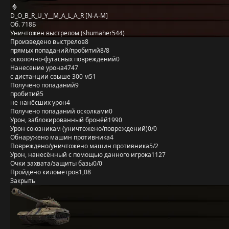
D_O_B_R_U_Y__M_A_L_A_R [N-A-M]
Об. 718Б
Уничтожен выстрелом (shumaher544)
Произведено выстрелов
8
прямых попаданий/пробитий
8/8
осколочно-фугасных повреждений
0
Нанесение урона
4747
с дистанции свыше 300 м
51
Получено попаданий
9
пробитий
5
не нанёсших урон
4
Получено попаданий осколками
0
Урон, заблокированный бронёй
1990
Урон союзникам (уничтожено/повреждений)
0/0
Обнаружено машин противника
4
Повреждено/уничтожено машин противника
5/2
Урон, нанесённый с помощью данного игрока
1127
Очки захвата/защиты базы
0/0
Пройдено километров
1,08
Закрыть