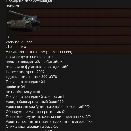
Пройдено километров
0,68
Закрыть
Working_71_nod
Char Futur 4
Уничтожен выстрелом (titan19999999)
Произведено выстрелов
10
прямых попаданий/пробитий
9/5
осколочно-фугасных повреждений
0
Нанесение урона
2002
с дистанции свыше 300 м
378
Получено попаданий
4
пробитий
4
не нанёсших урон
0
Получено попаданий осколками
1
Урон, заблокированный бронёй
0
Урон союзникам (уничтожено/повреждений)
0/0
Обнаружено машин противника
2
Повреждено/уничтожено машин противника
5/0
Урон, нанесённый с помощью данного игрока
684
Очки захвата/защиты базы
0/0