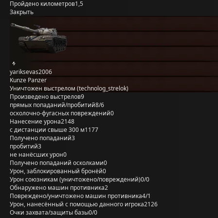
Пройдено километров
1,5
Закрыть
yariksevas2006
Kunze Panzer
Уничтожен выстрелом (technolog_strelok)
Произведено выстрелов
9
прямых попаданий/пробитий
8/6
осколочно-фугасных повреждений
0
Нанесение урона
2148
с дистанции свыше 300 м
1177
Получено попаданий
3
пробитий
3
не нанёсших урон
0
Получено попаданий осколками
0
Урон, заблокированный бронёй
0
Урон союзникам (уничтожено/повреждений)
0/0
Обнаружено машин противника
2
Повреждено/уничтожено машин противника
4/1
Урон, нанесённый с помощью данного игрока
2126
Очки захвата/защиты базы
0/0