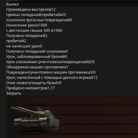
Выжил
Произведено выстрелов
12
прямых попаданий/пробитий
4/3
осколочно-фугасных повреждений
0
Нанесение урона
1906
с дистанции свыше 300 м
1906
Получено попаданий
2
пробитий
2
не нанёсших урон
0
Получено попаданий осколками
0
Урон, заблокированный бронёй
0
Урон союзникам (уничтожено/повреждений)
0/0
Обнаружено машин противника
1
Повреждено/уничтожено машин противника
3/0
Урон, нанесённый с помощью данного игрока
612
Очки захвата/защиты базы
0/0
Пройдено километров
1,77
Закрыть