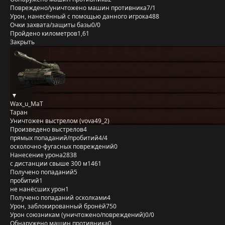
Повреждено/уничтожено машин противника
7/1
Урон, нанесённый с помощью данного игрока
488
Очки захвата/защиты базы
0/0
Пройдено километров
1,61
Закрыть
Wax_u_MaT
Таран
Уничтожен выстрелом (vova49_2)
Произведено выстрелов
4
прямых попаданий/пробитий
4/4
осколочно-фугасных повреждений
0
Нанесение урона
2838
с дистанции свыше 300 м
1461
Получено попаданий
5
пробитий
1
не нанёсших урон
1
Получено попаданий осколками
4
Урон, заблокированный бронёй
750
Урон союзникам (уничтожено/повреждений)
0/0
Обнаружено машин противника
0