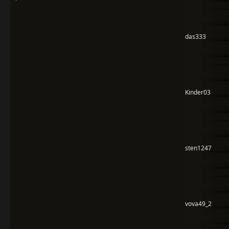
das333
Kinder03
sten1247
vova49_2