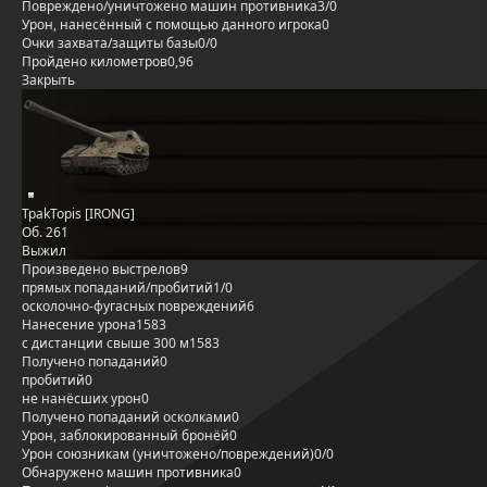
Повреждено/уничтожено машин противника
3/0
Урон, нанесённый с помощью данного игрока
0
Очки захвата/защиты базы
0/0
Пройдено километров
0,96
Закрыть
TpakTopis [IRONG]
Об. 261
Выжил
Произведено выстрелов
9
прямых попаданий/пробитий
1/0
осколочно-фугасных повреждений
6
Нанесение урона
1583
с дистанции свыше 300 м
1583
Получено попаданий
0
пробитий
0
не нанёсших урон
0
Получено попаданий осколками
0
Урон, заблокированный бронёй
0
Урон союзникам (уничтожено/повреждений)
0/0
Обнаружено машин противника
0