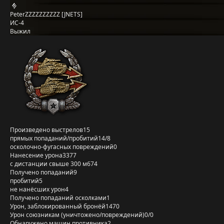
PeterZZZZZZZZZZ [JNETS]
ИС-4
Выжил
Произведено выстрелов
15
прямых попаданий/пробитий
14/8
осколочно-фугасных повреждений
0
Нанесение урона
3377
с дистанции свыше 300 м
674
Получено попаданий
9
пробитий
5
не нанёсших урон
4
Получено попаданий осколками
1
Урон, заблокированный бронёй
1470
Урон союзникам (уничтожено/повреждений)
0/0
Обнаружено машин противника
2