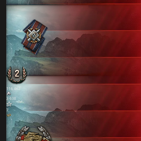
116 462
3 638
7