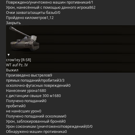
Повреждено/уничтожено машин противника
4/1
Урон, нанесённый с помощью данного игрока
862
Очки захвата/защиты базы
0/0
Пройдено километров
1,12
Закрыть
crow1ey [R-SR]
WT auf Pz. IV
Выжил
Произведено выстрелов
9
прямых попаданий/пробитий
3/3
осколочно-фугасных повреждений
0
Нанесение урона
1680
с дистанции свыше 300 м
1680
Получено попаданий
0
пробитий
0
не нанёсших урон
0
Получено попаданий осколками
0
Урон, заблокированный бронёй
0
Урон союзникам (уничтожено/повреждений)
0/0
Обнаружено машин противника
0