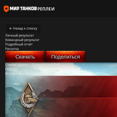
РЕПЛЕИ
← Назад к списку
Личный результат
Командный результат
Подробный отчёт
Раскатка
Скачать
Поделиться
Старая гавань
-
Стандартный бой
Победа!
Вся техника противника уничтожена