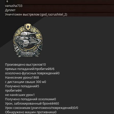
vanusha733
Дуплет
Уничтожен выстрелом (god_razrushitel_2)
Произведено выстрелов
10
прямых попаданий/пробитий
8/6
осколочно-фугасных повреждений
0
Нанесение урона
1868
с дистанции свыше 300 м
0
Получено попаданий
5
пробитий
4
не нанёсших урон
1
Получено попаданий осколками
0
Урон, заблокированный бронёй
460
Урон союзникам (уничтожено/повреждений)
0/0
Обнаружено машин противника
0