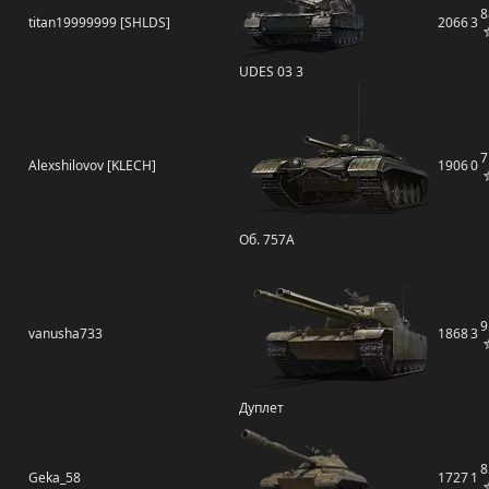
8
titan19999999 [SHLDS]
2066
3
UDES 03 3
7
Alexshilovov [KLECH]
1906
0
Об. 757А
9
vanusha733
1868
3
Дуплет
8
Geka_58
1727
1