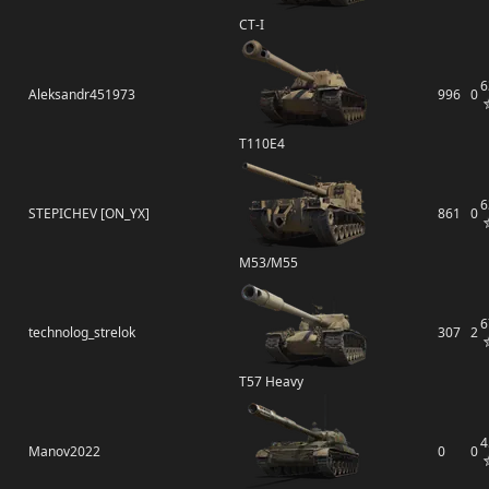
СТ-I
6
Aleksandr451973
996
0
T110E4
6
STEPICHEV [ON_YX]
861
0
M53/M55
6
technolog_strelok
307
2
T57 Heavy
4
Manov2022
0
0