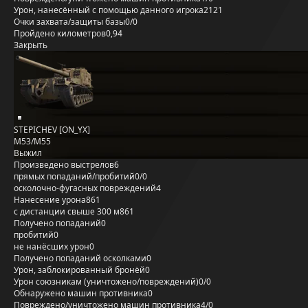
Урон, нанесённый с помощью данного игрока
2121
Очки захвата/защиты базы
0/0
Пройдено километров
0,94
Закрыть
STEPICHEV [ON_YX]
M53/M55
Выжил
Произведено выстрелов
6
прямых попаданий/пробитий
0/0
осколочно-фугасных повреждений
4
Нанесение урона
861
с дистанции свыше 300 м
861
Получено попаданий
0
пробитий
0
не нанёсших урон
0
Получено попаданий осколками
0
Урон, заблокированный бронёй
0
Урон союзникам (уничтожено/повреждений)
0/0
Обнаружено машин противника
0
Повреждено/уничтожено машин противника
4/0