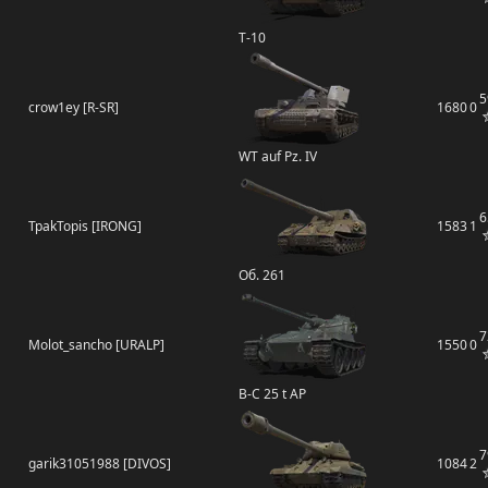
Т-10
5
crow1ey [R-SR]
1680
0
WT auf Pz. IV
6
TpakTopis [IRONG]
1583
1
Об. 261
7
Molot_sancho [URALP]
1550
0
B-C 25 t AP
7
garik31051988 [DIVOS]
1084
2