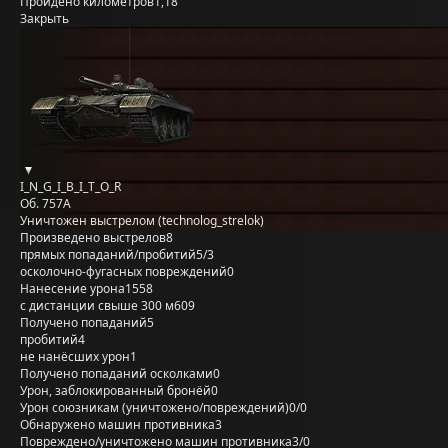
Пройдено километров
1,18
Закрыть
I_N_G_I_B_I_T_O_R
Об. 757А
Уничтожен выстрелом (technolog_strelok)
Произведено выстрелов
8
прямых попаданий/пробитий
5/3
осколочно-фугасных повреждений
0
Нанесение урона
1558
с дистанции свыше 300 м
609
Получено попаданий
5
пробитий
4
не нанёсших урон
1
Получено попаданий осколками
0
Урон, заблокированный бронёй
0
Урон союзникам (уничтожено/повреждений)
0/0
Обнаружено машин противника
3
Повреждено/уничтожено машин противника
3/0