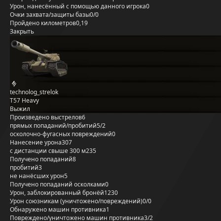
Урон, нанесённый с помощью данного игрока
0
Очки захвата/защиты базы
0/0
Пройдено километров
0,19
Закрыть
technolog_strelok
T57 Heavy
Выжил
Произведено выстрелов
6
прямых попаданий/пробитий
5/2
осколочно-фугасных повреждений
0
Нанесение урона
307
с дистанции свыше 300 м
235
Получено попаданий
8
пробитий
3
не нанёсших урон
5
Получено попаданий осколками
0
Урон, заблокированный бронёй
1230
Урон союзникам (уничтожено/повреждений)
0/0
Обнаружено машин противника
1
Повреждено/уничтожено машин противника
3/2