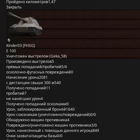
Пройдено километров
1,47
Закрыть
Kinder03 [FHSG]
E 100
Уничтожен выстрелом (Geka_58)
Произведено выстрелов
5
прямых попаданий/пробитий
5/4
осколочно-фугасных повреждений
0
Нанесение урона
2081
с дистанции свыше 300 м
540
Получено попаданий
11
пробитий
7
не нанёсших урон
4
Получено попаданий осколками
0
Урон, заблокированный бронёй
1640
Урон союзникам (уничтожено/повреждений)
0/0
Обнаружено машин противника
4
Повреждено/уничтожено машин противника
3/0
Урон, нанесённый с помощью данного игрока
849
Очки захвата/защиты базы
0/0