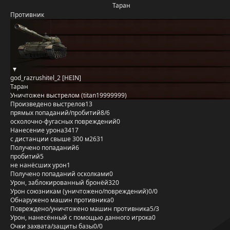
Таран
Противник
god_razrushitel_2 [HEIN]
Таран
Уничтожен выстрелом (titan19999999)
Произведено выстрелов
13
прямых попаданий/пробитий
8/6
осколочно-фугасных повреждений
0
Нанесение урона
3417
с дистанции свыше 300 м
2631
Получено попаданий
6
пробитий
5
не нанёсших урон
1
Получено попаданий осколками
0
Урон, заблокированный бронёй
320
Урон союзникам (уничтожено/повреждений)
0/0
Обнаружено машин противника
0
Повреждено/уничтожено машин противника
5/3
Урон, нанесённый с помощью данного игрока
0
Очки захвата/защиты базы
0/0