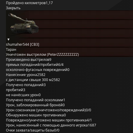
Пройдено километров
1,17
Закрыть
shumaher544 [CB3]
Таран
Уничтожен выстрелом (PeterZZZZZZZZZZ)
Произведено выстрелов
9
прямых попаданий/пробитий
6/4
осколочно-фугасных повреждений
0
Нанесение урона
2582
с дистанции свыше 300 м
2582
Получено попаданий
3
пробитий
3
не нанёсших урон
0
Получено попаданий осколками
1
Урон, заблокированный бронёй
0
Урон союзникам (уничтожено/повреждений)
0/0
Обнаружено машин противника
0
Повреждено/уничтожено машин противника
4/1
Урон, нанесённый с помощью данного игрока
1687
Очки захвата/защиты базы
0/0