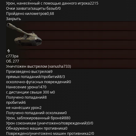
Урон, нанесённый с помощью данного игрока
2215
Очки захвата/защиты базы
0/0
Пройдено километров
0,68
Закрыть
c773pa
Об. 277
Уничтожен выстрелом (vanusha733)
Произведено выстрелов
9
прямых попаданий/пробитий
8/3
осколочно-фугасных повреждений
0
Нанесение урона
1470
с дистанции свыше 300 м
0
Получено попаданий
8
пробитий
6
не нанёсших урон
2
Получено попаданий осколками
0
Урон, заблокированный бронёй
880
Урон союзникам (уничтожено/повреждений)
0/0
Обнаружено машин противника
0
Повреждено/уничтожено машин противника
2/0