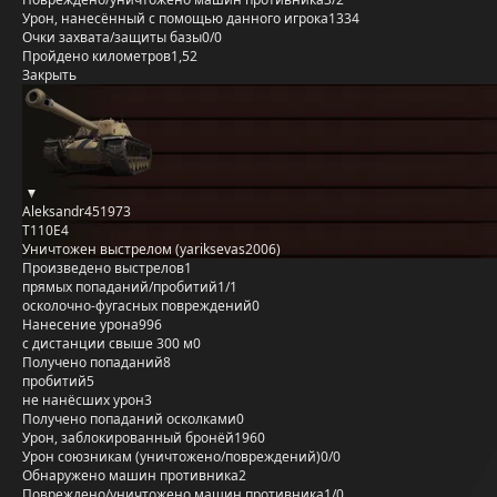
Урон, нанесённый с помощью данного игрока
1334
Очки захвата/защиты базы
0/0
Пройдено километров
1,52
Закрыть
Aleksandr451973
T110E4
Уничтожен выстрелом (yariksevas2006)
Произведено выстрелов
1
прямых попаданий/пробитий
1/1
осколочно-фугасных повреждений
0
Нанесение урона
996
с дистанции свыше 300 м
0
Получено попаданий
8
пробитий
5
не нанёсших урон
3
Получено попаданий осколками
0
Урон, заблокированный бронёй
1960
Урон союзникам (уничтожено/повреждений)
0/0
Обнаружено машин противника
2
Повреждено/уничтожено машин противника
1/0