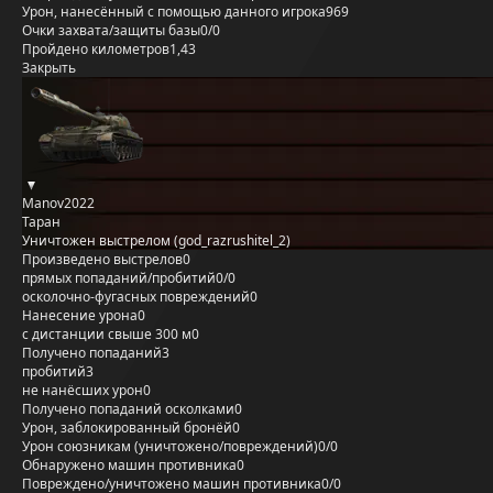
Урон, нанесённый с помощью данного игрока
969
Очки захвата/защиты базы
0/0
Пройдено километров
1,43
Закрыть
Manov2022
Таран
Уничтожен выстрелом (god_razrushitel_2)
Произведено выстрелов
0
прямых попаданий/пробитий
0/0
осколочно-фугасных повреждений
0
Нанесение урона
0
с дистанции свыше 300 м
0
Получено попаданий
3
пробитий
3
не нанёсших урон
0
Получено попаданий осколками
0
Урон, заблокированный бронёй
0
Урон союзникам (уничтожено/повреждений)
0/0
Обнаружено машин противника
0
Повреждено/уничтожено машин противника
0/0