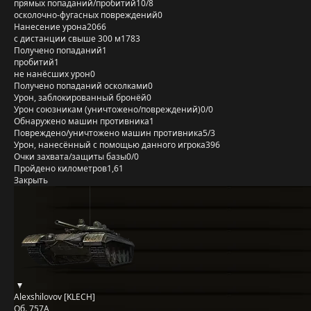
прямых попаданий/пробитий
10/8
осколочно-фугасных повреждений
0
Нанесение урона
2066
с дистанции свыше 300 м
1783
Получено попаданий
1
пробитий
1
не нанёсших урон
0
Получено попаданий осколками
0
Урон, заблокированный бронёй
0
Урон союзникам (уничтожено/повреждений)
0/0
Обнаружено машин противника
1
Повреждено/уничтожено машин противника
5/3
Урон, нанесённый с помощью данного игрока
396
Очки захвата/защиты базы
0/0
Пройдено километров
1,61
Закрыть
Alexshilovov [KLECH]
Об. 757А