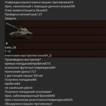
Повреждено/уничтожено машин противника
4/3
Урон, нанесённый с помощью данного игрока
396
Очки захвата/защиты базы
0/0
Пройдено километров
1,07
Закрыть
Geka_58
Т-10
Уничтожен выстрелом (vova49_2)
Произведено выстрелов
7
прямых попаданий/пробитий
7/5
осколочно-фугасных повреждений
0
Нанесение урона
1727
с дистанции свыше 300 м
0
Получено попаданий
8
пробитий
4
не нанёсших урон
3
Получено попаданий осколками
1
Урон, заблокированный бронёй
490
Урон союзникам (уничтожено/повреждений)
0/0
Обнаружено машин противника
1