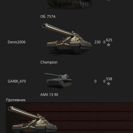
Об. 757А
625
Denis2006
230
0
Champion
538
GARIK_470
0
0
AMX 13 90
Противник