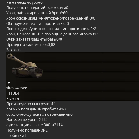
не нанёсших урон
0
Получено попаданий осколками
0
Урон, заблокированный бронёй
0
Урон союзникам (уничтожено/повреждений)
0/0
Обнаружено машин противника
0
Повреждено/уничтожено машин противника
3/2
Урон, нанесённый с помощью данного игрока
913
Очки захвата/защиты базы
0/0
Пройдено километров
0,02
Закрыть
vitos240686
T110E4
Выжил
Произведено выстрелов
11
прямых попаданий/пробитий
4/3
осколочно-фугасных повреждений
0
Нанесение урона
2114
с дистанции свыше 300 м
2114
Получено попаданий
2
пробитий
1