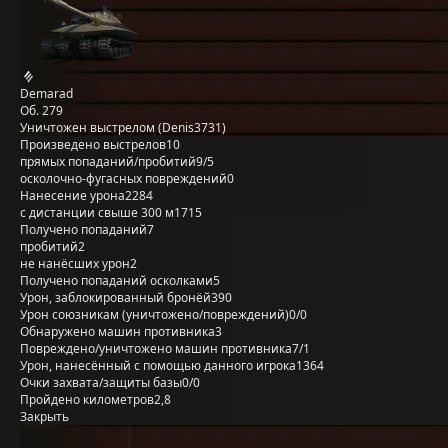
Demarad
Об. 279
Уничтожен выстрелом (Denis3731)
Произведено выстрелов
10
прямых попаданий/пробитий
9/5
осколочно-фугасных повреждений
0
Нанесение урона
2284
с дистанции свыше 300 м
1715
Получено попаданий
7
пробитий
2
не нанёсших урон
2
Получено попаданий осколками
5
Урон, заблокированный бронёй
390
Урон союзникам (уничтожено/повреждений)
0/0
Обнаружено машин противника
3
Повреждено/уничтожено машин противника
7/1
Урон, нанесённый с помощью данного игрока
1364
Очки захвата/защиты базы
0/0
Пройдено километров
2,8
Закрыть