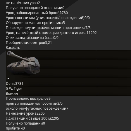
не нанёсших урон
2
Получено попаданий осколками
0
Урон, заблокированный бронёй
780
Урон союзникам (уничтожено/повреждений)
0/0
Обнаружено машин противника
5
Повреждено/уничтожено машин противника
7/3
Урон, нанесённый с помощью данного игрока
11292
Очки захвата/защиты базы
0/0
Пройдено километров
3,21
Закрыть
Denis3731
G.W. Tiger
Выжил
Произведено выстрелов
9
прямых попаданий/пробитий
3/0
осколочно-фугасных повреждений
7
Нанесение урона
2205
с дистанции свыше 300 м
2205
Получено попаданий
0
пробитий
0