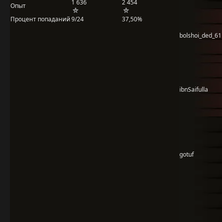
1 636
2 454
Опыт
Процент попаданий
9/24
37,50%
bolshoi_ded_61
ibnSaifulla
gotuf