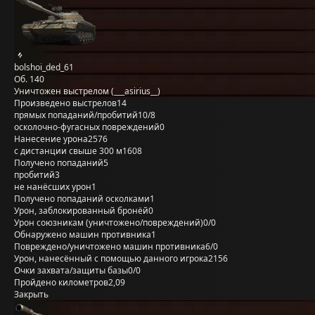
bolshoi_ded_61
Об. 140
Уничтожен выстрелом (___asirius__)
Произведено выстрелов
14
прямых попаданий/пробитий
10/8
осколочно-фугасных повреждений
0
Нанесение урона
2576
с дистанции свыше 300 м
1608
Получено попаданий
5
пробитий
3
не нанёсших урон
1
Получено попаданий осколками
1
Урон, заблокированный бронёй
0
Урон союзникам (уничтожено/повреждений)
0/0
Обнаружено машин противника
1
Повреждено/уничтожено машин противника
6/0
Урон, нанесённый с помощью данного игрока
2156
Очки захвата/защиты базы
0/0
Пройдено километров
2,09
Закрыть