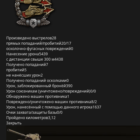
Произведено выстрелов
28
прямых попаданий/пробитий
20/17
осколочно-фугасных повреждений
0
Нанесение урона
5439
с дистанции свыше 300 м
4438
Получено попаданий
7
пробитий
5
не нанёсших урон
2
Получено попаданий осколками
0
Урон, заблокированный бронёй
390
Урон союзникам (уничтожено/повреждений)
0/0
Обнаружено машин противника
1
Повреждено/уничтожено машин противника
8/2
Урон, нанесённый с помощью данного игрока
1637
Очки захвата/защиты базы
0/0
Пройдено километров
3,12
Закрыть