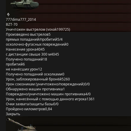
777dima777_2014
BZT-70
Уничтожен выстрелом (vovak199725)
Произведено выстрелов
5
прямых попаданий/пробитий
5/4
осколочно-фугасных повреждений
0
Нанесение урона
4045
с дистанции свыше 300 м
4045
Получено попаданий
18
пробитий
6
не нанёсших урон
12
Получено попаданий осколками
0
Урон, заблокированный бронёй
5260
Урон союзникам (уничтожено/повреждений)
0/0
Обнаружено машин противника
1
Повреждено/уничтожено машин противника
4/0
Урон, нанесённый с помощью данного игрока
1361
Очки захвата/защиты базы
0/0
Пройдено километров
0,84
Закрыть