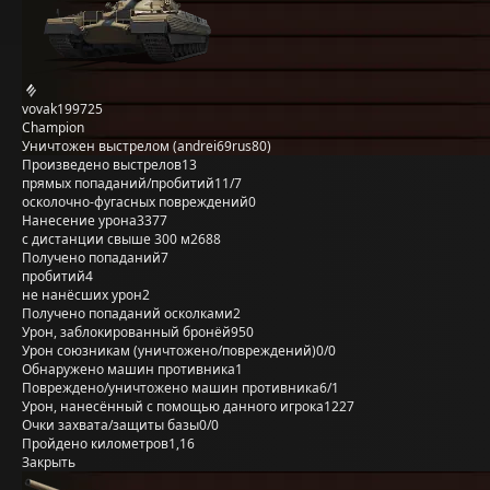
vovak199725
Champion
Уничтожен выстрелом (andrei69rus80)
Произведено выстрелов
13
прямых попаданий/пробитий
11/7
осколочно-фугасных повреждений
0
Нанесение урона
3377
с дистанции свыше 300 м
2688
Получено попаданий
7
пробитий
4
не нанёсших урон
2
Получено попаданий осколками
2
Урон, заблокированный бронёй
950
Урон союзникам (уничтожено/повреждений)
0/0
Обнаружено машин противника
1
Повреждено/уничтожено машин противника
6/1
Урон, нанесённый с помощью данного игрока
1227
Очки захвата/защиты базы
0/0
Пройдено километров
1,16
Закрыть