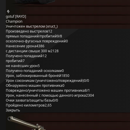
gotuf [RAYD]
Champion
Уничтожен выстрелом (xruct_)
Произведено выстрелов
12
прямых попаданий/пробитий
9/8
осколочно-фугасных повреждений
0
Нанесение урона
4386
с дистанции свыше 300 м
2128
Получено попаданий
12
пробитий
7
не нанёсших урон
5
Получено попаданий осколками
0
Урон, заблокированный бронёй
1850
Урон союзникам (уничтожено/повреждений)
0/0
Обнаружено машин противника
0
Повреждено/уничтожено машин противника
8/1
Урон, нанесённый с помощью данного игрока
2304
Очки захвата/защиты базы
0/0
Пройдено километров
2,65
Закрыть