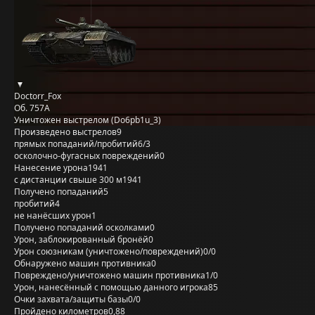
Doctorr_Fox
Об. 757А
Уничтожен выстрелом (Do6pb1u_3)
Произведено выстрелов
9
прямых попаданий/пробитий
6/3
осколочно-фугасных повреждений
0
Нанесение урона
1941
с дистанции свыше 300 м
1941
Получено попаданий
5
пробитий
4
не нанёсших урон
1
Получено попаданий осколками
0
Урон, заблокированный бронёй
0
Урон союзникам (уничтожено/повреждений)
0/0
Обнаружено машин противника
0
Повреждено/уничтожено машин противника
1/0
Урон, нанесённый с помощью данного игрока
85
Очки захвата/защиты базы
0/0
Пройдено километров
0,88