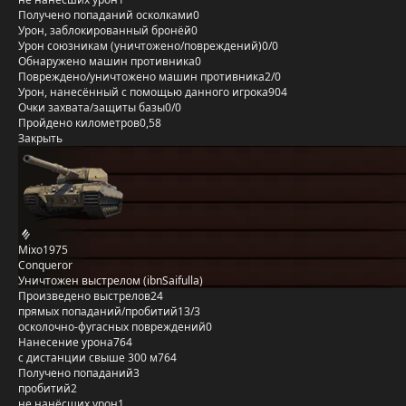
Получено попаданий осколками
0
Урон, заблокированный бронёй
0
Урон союзникам (уничтожено/повреждений)
0/0
Обнаружено машин противника
0
Повреждено/уничтожено машин противника
2/0
Урон, нанесённый с помощью данного игрока
904
Очки захвата/защиты базы
0/0
Пройдено километров
0,58
Закрыть
Mixo1975
Conqueror
Уничтожен выстрелом (ibnSaifulla)
Произведено выстрелов
24
прямых попаданий/пробитий
13/3
осколочно-фугасных повреждений
0
Нанесение урона
764
с дистанции свыше 300 м
764
Получено попаданий
3
пробитий
2
не нанёсших урон
1