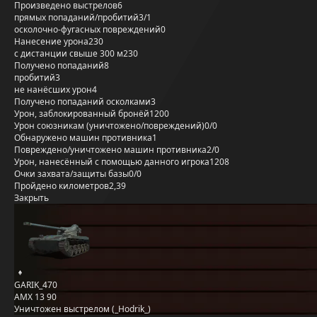
Произведено выстрелов
6
прямых попаданий/пробитий
3/1
осколочно-фугасных повреждений
0
Нанесение урона
230
с дистанции свыше 300 м
230
Получено попаданий
8
пробитий
3
не нанёсших урон
4
Получено попаданий осколками
3
Урон, заблокированный бронёй
1200
Урон союзникам (уничтожено/повреждений)
0/0
Обнаружено машин противника
1
Повреждено/уничтожено машин противника
2/0
Урон, нанесённый с помощью данного игрока
1208
Очки захвата/защиты базы
0/0
Пройдено километров
2,39
Закрыть
GARIK_470
AMX 13 90
Уничтожен выстрелом (_Hodrik_)