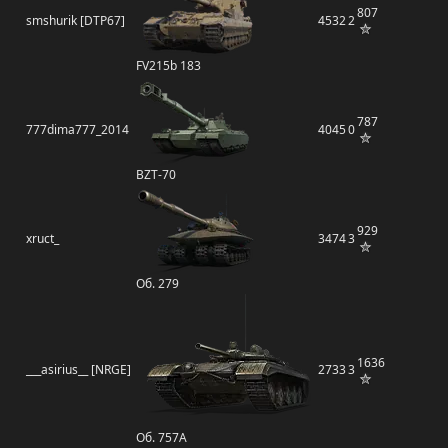
807
smshurik [DTP67]
4532
2
FV215b 183
787
777dima777_2014
4045
0
BZT-70
929
xruct_
3474
3
Об. 279
1636
___asirius__ [NRGE]
2733
3
Об. 757А