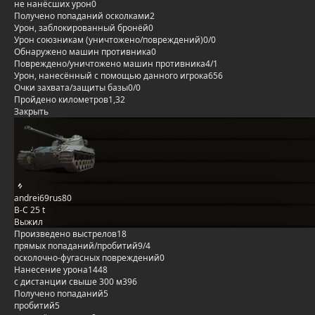
не нанёсших урон
0
Получено попаданий осколками
2
Урон, заблокированный бронёй
0
Урон союзникам (уничтожено/повреждений)
0/0
Обнаружено машин противника
0
Повреждено/уничтожено машин противника
4/1
Урон, нанесённый с помощью данного игрока
656
Очки захвата/защиты базы
0/0
Пройдено километров
1,32
Закрыть
andrei69rus80
B-C 25 t
Выжил
Произведено выстрелов
18
прямых попаданий/пробитий
9/4
осколочно-фугасных повреждений
0
Нанесение урона
1448
с дистанции свыше 300 м
396
Получено попаданий
5
пробитий
5