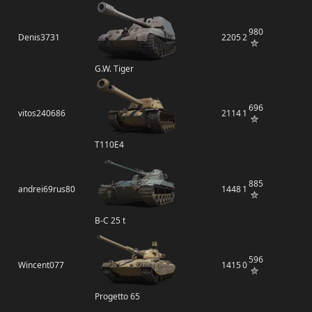
980
Denis3731
2205
2
G.W. Tiger
696
vitos240686
2114
1
T110E4
885
andrei69rus80
1448
1
B-C 25 t
596
Wincent077
1415
0
Progetto 65