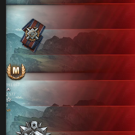
193 657
2 577
7