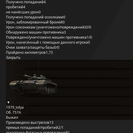
Получено попаданий
4
пробитий
4
не нанёсших урон
0
Получено попаданий осколками
0
Урон, заблокированный бронёй
0
Урон союзникам (уничтожено/повреждений)
0/0
Обнаружено машин противника
3
Повреждено/уничтожено машин противника
1/0
Урон, нанесённый с помощью данного игрока
0
Очки захвата/защиты базы
0/0
Пройдено километров
1,73
Закрыть
1979_tolya
Об. 757А
Выжил
Произведено выстрелов
13
прямых попаданий/пробитий
2/1
осколочно-фугасных повреждений
0