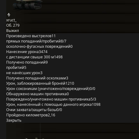
xruct_
Об. 279
Выжил
Произведено выстрелов
11
прямых попаданий/пробитий
8/7
осколочно-фугасных повреждений
0
Нанесение урона
3474
с дистанции свыше 300 м
1498
Получено попаданий
9
пробитий
5
не нанёсших урон
3
Получено попаданий осколками
3
Урон, заблокированный бронёй
1210
Урон союзникам (уничтожено/повреждений)
0/0
Обнаружено машин противника
0
Повреждено/уничтожено машин противника
5/3
Урон, нанесённый с помощью данного игрока
1098
Очки захвата/защиты базы
0/0
Пройдено километров
2,16
Закрыть