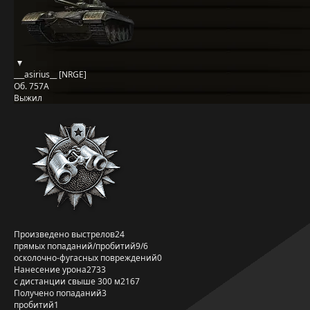
___asirius__ [NRGE]
Об. 757А
Выжил
Произведено выстрелов
24
прямых попаданий/пробитий
9/6
осколочно-фугасных повреждений
0
Нанесение урона
2733
с дистанции свыше 300 м
2167
Получено попаданий
3
пробитий
1