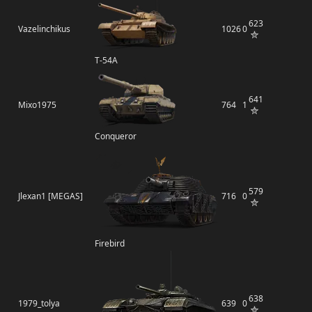
623
Vazelinchikus
1026
0
Т-54А
641
Mixo1975
764
1
Conqueror
579
Jlexan1 [MEGAS]
716
0
Firebird
638
1979_tolya
639
0