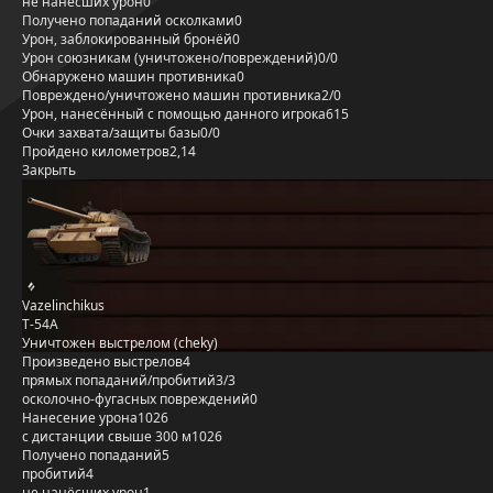
не нанёсших урон
0
Получено попаданий осколками
0
Урон, заблокированный бронёй
0
Урон союзникам (уничтожено/повреждений)
0/0
Обнаружено машин противника
0
Повреждено/уничтожено машин противника
2/0
Урон, нанесённый с помощью данного игрока
615
Очки захвата/защиты базы
0/0
Пройдено километров
2,14
Закрыть
Vazelinchikus
Т-54А
Уничтожен выстрелом (cheky)
Произведено выстрелов
4
прямых попаданий/пробитий
3/3
осколочно-фугасных повреждений
0
Нанесение урона
1026
с дистанции свыше 300 м
1026
Получено попаданий
5
пробитий
4
не нанёсших урон
1