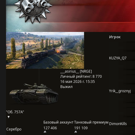
Игрок
KUZYA_Q7
___asirius__ [NRGE]
Личный рейтинг:
8 770
16 мая 2026 г. 15:35
Выжил
Yrik__groznyj
"Об. 757А"
Базовый аккаунт
Танковый премиум
DimonKills
127 406
191 109
Серебро