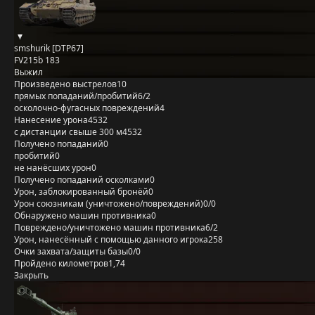
smshurik [DTP67]
FV215b 183
Выжил
Произведено выстрелов
10
прямых попаданий/пробитий
6/2
осколочно-фугасных повреждений
4
Нанесение урона
4532
с дистанции свыше 300 м
4532
Получено попаданий
0
пробитий
0
не нанёсших урон
0
Получено попаданий осколками
0
Урон, заблокированный бронёй
0
Урон союзникам (уничтожено/повреждений)
0/0
Обнаружено машин противника
0
Повреждено/уничтожено машин противника
6/2
Урон, нанесённый с помощью данного игрока
258
Очки захвата/защиты базы
0/0
Пройдено километров
1,74
Закрыть