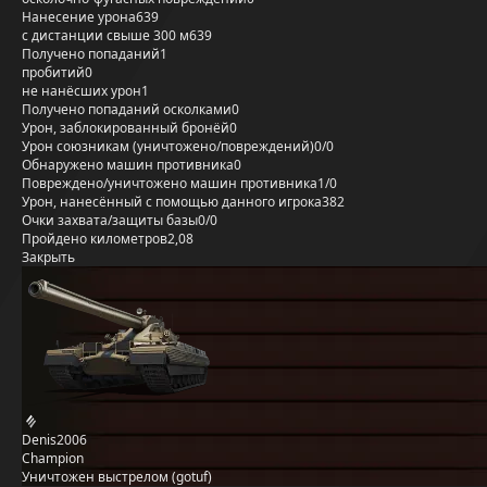
Нанесение урона
639
с дистанции свыше 300 м
639
Получено попаданий
1
пробитий
0
не нанёсших урон
1
Получено попаданий осколками
0
Урон, заблокированный бронёй
0
Урон союзникам (уничтожено/повреждений)
0/0
Обнаружено машин противника
0
Повреждено/уничтожено машин противника
1/0
Урон, нанесённый с помощью данного игрока
382
Очки захвата/защиты базы
0/0
Пройдено километров
2,08
Закрыть
Denis2006
Champion
Уничтожен выстрелом (gotuf)