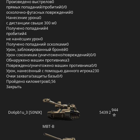
Произведено выстрелов
0
прямых попаданий/пробитий
0/0
осколочно-фугасных повреждений
0
Нанесение урона
0
с дистанции свыше 300 м
0
Получено попаданий
4
пробитий
4
не нанёсших урон
0
Получено попаданий осколками
0
Урон, заблокированный бронёй
0
Урон союзникам (уничтожено/повреждений)
0/0
Обнаружено машин противника
3
Повреждено/уничтожено машин противника
0/0
Урон, нанесённый с помощью данного игрока
230
Очки захвата/защиты базы
0/0
Пройдено километров
0,56
Закрыть
944
Do6pb1u_3 [S0NIK]
5439
2
MBT-B