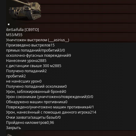
ibnSaifulla [CB9TO]
M53/M55
Уничтожен выстрелом (___asirius__)
Произведено выстрелов
15
прямых попаданий/пробитий
3/0
осколочно-фугасных повреждений
9
Нанесение урона
2885
с дистанции свыше 300 м
2885
Получено попаданий
2
пробитий
2
не нанёсших урон
0
Получено попаданий осколками
0
Урон, заблокированный бронёй
0
Урон союзникам (уничтожено/повреждений)
0/0
Обнаружено машин противника
0
Повреждено/уничтожено машин противника
4/1
Урон, нанесённый с помощью данного игрока
214
Очки захвата/защиты базы
0/0
Пройдено километров
0,96
Закрыть