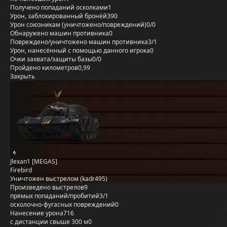
Получено попаданий осколками
1
Урон, заблокированный бронёй
390
Урон союзникам (уничтожено/повреждений)
0/0
Обнаружено машин противника
0
Повреждено/уничтожено машин противника
3/1
Урон, нанесённый с помощью данного игрока
0
Очки захвата/защиты базы
0/0
Пройдено километров
0,99
Закрыть
Jlexan1 [MEGAS]
Firebird
Уничтожен выстрелом (kadr495)
Произведено выстрелов
9
прямых попаданий/пробитий
3/1
осколочно-фугасных повреждений
0
Нанесение урона
716
с дистанции свыше 300 м
0