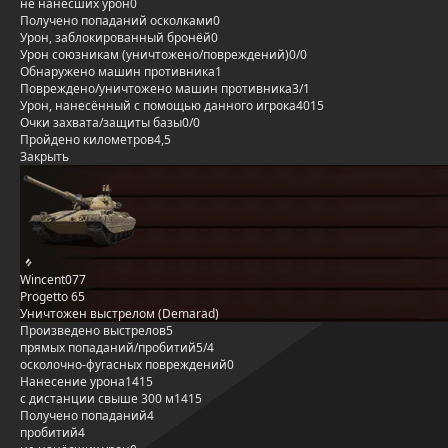
не нанёсших урон
0
Получено попаданий осколками
0
Урон, заблокированный бронёй
0
Урон союзникам (уничтожено/повреждений)
0/0
Обнаружено машин противника
1
Повреждено/уничтожено машин противника
3/1
Урон, нанесённый с помощью данного игрока
4015
Очки захвата/защиты базы
0/0
Пройдено километров
4,5
Закрыть
Wincent077
Progetto 65
Уничтожен выстрелом (Demarad)
Произведено выстрелов
5
прямых попаданий/пробитий
5/4
осколочно-фугасных повреждений
0
Нанесение урона
1415
с дистанции свыше 300 м
1415
Получено попаданий
4
пробитий
4