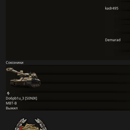
kadr495
Demarad
Союзники
Do6pb1u_3 [S0NIK]
MBT-B
Выжил