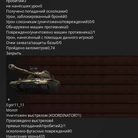
пробитий
3
не нанёсших урон
0
Получено попаданий осколками
0
Урон, заблокированный бронёй
0
Урон союзникам (уничтожено/повреждений)
0/0
Обнаружено машин противника
0
Повреждено/уничтожено машин противника
2/1
Урон, нанесённый с помощью данного игрока
0
Очки захвата/защиты базы
0/0
Пройдено километров
0,74
Закрыть
Egor11_11
Молот
Уничтожен выстрелом (KOORDINATOR71)
Произведено выстрелов
4
прямых попаданий/пробитий
2/1
осколочно-фугасных повреждений
0
Нанесение урона
435