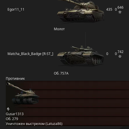
646
Egor11_11
435
0
Молот
742
Matcha_Black_Badge [R-ST_]
0
0
Об. 757А
Противник
Gusar1313
Об. 279
Уничтожен выстрелом (Latuza86)