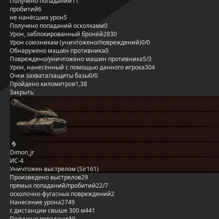
Получено попаданий
11
пробитий
6
не нанёсших урон
5
Получено попаданий осколками
0
Урон, заблокированный бронёй
2830
Урон союзникам (уничтожено/повреждений)
0/0
Обнаружено машин противника
0
Повреждено/уничтожено машин противника
5/3
Урон, нанесённый с помощью данного игрока
304
Очки захвата/защиты базы
0/0
Пройдено километров
1,38
Закрыть
Dimon_jr
ИС-4
Уничтожен выстрелом (Sir161)
Произведено выстрелов
29
прямых попаданий/пробитий
22/7
осколочно-фугасных повреждений
2
Нанесение урона
2749
с дистанции свыше 300 м
441
Получено попаданий
9