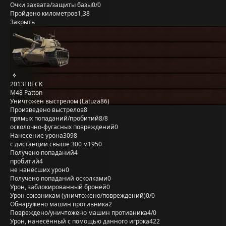
Очки захвата/защиты базы
0/0
Пройдено километров
1,38
Закрыть
2013TRECK
M48 Patton
Уничтожен выстрелом (Latuza86)
Произведено выстрелов
8
прямых попаданий/пробитий
8/8
осколочно-фугасных повреждений
0
Нанесение урона
3098
с дистанции свыше 300 м
1950
Получено попаданий
4
пробитий
4
не нанёсших урон
0
Получено попаданий осколками
0
Урон, заблокированный бронёй
0
Урон союзникам (уничтожено/повреждений)
0/0
Обнаружено машин противника
2
Повреждено/уничтожено машин противника
4/0
Урон, нанесённый с помощью данного игрока
422