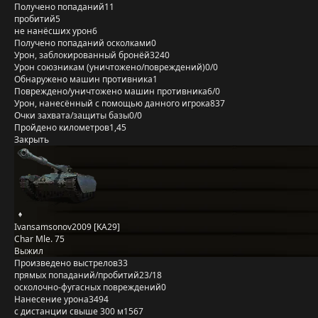
Получено попаданий
11
пробитий
5
не нанёсших урон
6
Получено попаданий осколками
0
Урон, заблокированный бронёй
3240
Урон союзникам (уничтожено/повреждений)
0/0
Обнаружено машин противника
1
Повреждено/уничтожено машин противника
6/0
Урон, нанесённый с помощью данного игрока
837
Очки захвата/защиты базы
0/0
Пройдено километров
1,45
Закрыть
Ivansamsonov2009 [KA29]
Char Mle. 75
Выжил
Произведено выстрелов
33
прямых попаданий/пробитий
23/18
осколочно-фугасных повреждений
0
Нанесение урона
3494
с дистанции свыше 300 м
1567