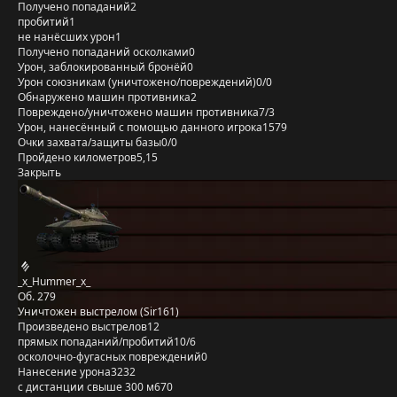
Получено попаданий
2
пробитий
1
не нанёсших урон
1
Получено попаданий осколками
0
Урон, заблокированный бронёй
0
Урон союзникам (уничтожено/повреждений)
0/0
Обнаружено машин противника
2
Повреждено/уничтожено машин противника
7/3
Урон, нанесённый с помощью данного игрока
1579
Очки захвата/защиты базы
0/0
Пройдено километров
5,15
Закрыть
_x_Hummer_x_
Об. 279
Уничтожен выстрелом (Sir161)
Произведено выстрелов
12
прямых попаданий/пробитий
10/6
осколочно-фугасных повреждений
0
Нанесение урона
3232
с дистанции свыше 300 м
670