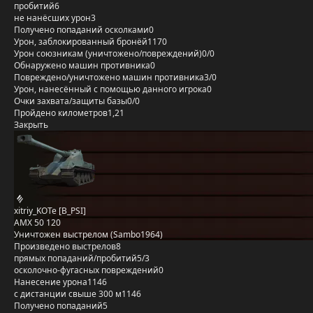
пробитий
6
не нанёсших урон
3
Получено попаданий осколками
0
Урон, заблокированный бронёй
1170
Урон союзникам (уничтожено/повреждений)
0/0
Обнаружено машин противника
0
Повреждено/уничтожено машин противника
3/0
Урон, нанесённый с помощью данного игрока
0
Очки захвата/защиты базы
0/0
Пройдено километров
1,21
Закрыть
xitriy_KOTe [B_PSI]
AMX 50 120
Уничтожен выстрелом (Sambo1964)
Произведено выстрелов
8
прямых попаданий/пробитий
5/3
осколочно-фугасных повреждений
0
Нанесение урона
1146
с дистанции свыше 300 м
1146
Получено попаданий
5