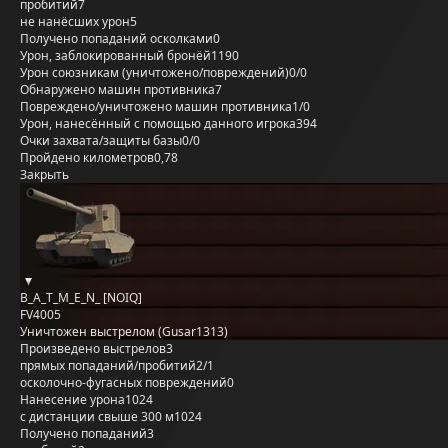
пробитий
7
не нанёсших урон
5
Получено попаданий осколками
0
Урон, заблокированный бронёй
1190
Урон союзникам (уничтожено/повреждений)
0/0
Обнаружено машин противника
7
Повреждено/уничтожено машин противника
1/0
Урон, нанесённый с помощью данного игрока
394
Очки захвата/защиты базы
0/0
Пройдено километров
0,78
Закрыть
B_A_T_M_E_N_ [NOIQ]
FV4005
Уничтожен выстрелом (Gusar1313)
Произведено выстрелов
3
прямых попаданий/пробитий
2/1
осколочно-фугасных повреждений
0
Нанесение урона
1024
с дистанции свыше 300 м
1024
Получено попаданий
3