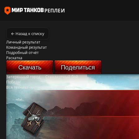
РЕПЛЕИ
← Назад к списку
Личный результат
Командный результат
Подробный отчёт
Раскатка
Скачать
Поделиться
Затерянный город
-
Стандартный бой
Победа!
Вся техника противника уничтожена