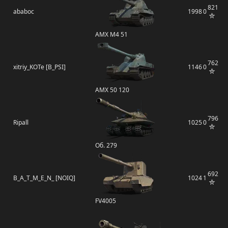
821
ababoc
1998
0
AMX M4 51
762
xitriy_KOTe [B_PSI]
1146
0
AMX 50 120
796
Ripall
1025
0
Об. 279
692
B_A_T_M_E_N_ [NOIQ]
1024
1
FV4005