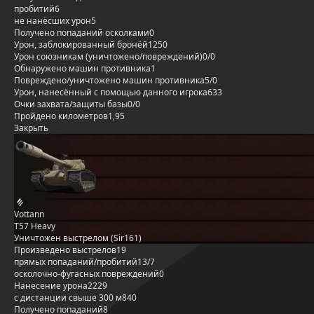
пробитий
6
не нанёсших урон
5
Получено попаданий осколками
0
Урон, заблокированный бронёй
1250
Урон союзникам (уничтожено/повреждений)
0/0
Обнаружено машин противника
1
Повреждено/уничтожено машин противника
5/0
Урон, нанесённый с помощью данного игрока
633
Очки захвата/защиты базы
0/0
Пройдено километров
1,95
Закрыть
Vottann
T57 Heavy
Уничтожен выстрелом (Sir161)
Произведено выстрелов
19
прямых попаданий/пробитий
13/7
осколочно-фугасных повреждений
0
Нанесение урона
2229
с дистанции свыше 300 м
840
Получено попаданий
8