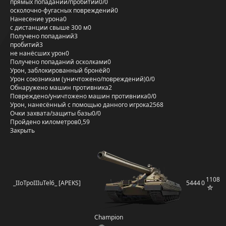
прямых попаданий/пробитий
0/0
осколочно-фугасных повреждений
0
Нанесение урона
0
с дистанции свыше 300 м
0
Получено попаданий
3
пробитий
3
не нанёсших урон
0
Получено попаданий осколками
0
Урон, заблокированный бронёй
0
Урон союзникам (уничтожено/повреждений)
0/0
Обнаружено машин противника
2
Повреждено/уничтожено машин противника
0/0
Урон, нанесённый с помощью данного игрока
2568
Очки захвата/защиты базы
0/0
Пройдено километров
0,59
Закрыть
1108
_IIoTpoIIIuTel6_ [APEKS]
5444
0
Champion