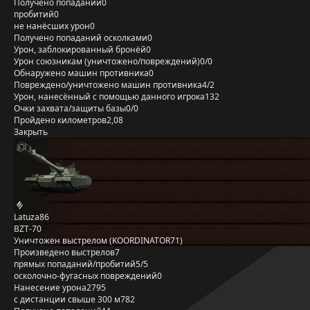
Получено попаданий
0
пробитий
0
не нанёсших урон
0
Получено попаданий осколками
0
Урон, заблокированный бронёй
0
Урон союзникам (уничтожено/повреждений)
0/0
Обнаружено машин противника
0
Повреждено/уничтожено машин противника
4/2
Урон, нанесённый с помощью данного игрока
132
Очки захвата/защиты базы
0/0
Пройдено километров
2,08
Закрыть
Latuza86
BZT-70
Уничтожен выстрелом (KOORDINATOR71)
Произведено выстрелов
7
прямых попаданий/пробитий
5/5
осколочно-фугасных повреждений
0
Нанесение урона
2795
с дистанции свыше 300 м
782