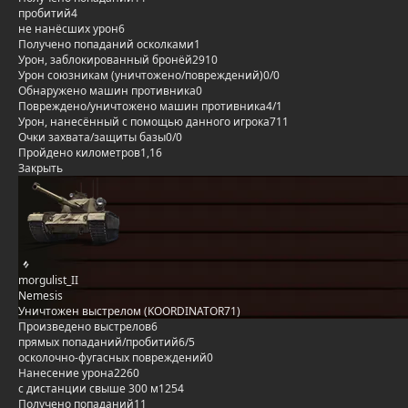
пробитий
4
не нанёсших урон
6
Получено попаданий осколками
1
Урон, заблокированный бронёй
2910
Урон союзникам (уничтожено/повреждений)
0/0
Обнаружено машин противника
0
Повреждено/уничтожено машин противника
4/1
Урон, нанесённый с помощью данного игрока
711
Очки захвата/защиты базы
0/0
Пройдено километров
1,16
Закрыть
morgulist_II
Nemesis
Уничтожен выстрелом (KOORDINATOR71)
Произведено выстрелов
6
прямых попаданий/пробитий
6/5
осколочно-фугасных повреждений
0
Нанесение урона
2260
с дистанции свыше 300 м
1254
Получено попаданий
11