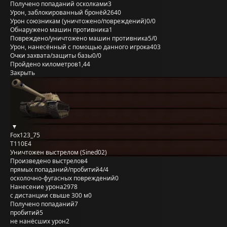
Получено попаданий осколками
3
Урон, заблокированный бронёй
2640
Урон союзникам (уничтожено/повреждений)
0/0
Обнаружено машин противника
1
Повреждено/уничтожено машин противника
5/0
Урон, нанесённый с помощью данного игрока
403
Очки захвата/защиты базы
0/0
Пройдено километров
1,44
Закрыть
Fox123_75
T110E4
Уничтожен выстрелом (Sined02)
Произведено выстрелов
4
прямых попаданий/пробитий
4/4
осколочно-фугасных повреждений
0
Нанесение урона
2978
с дистанции свыше 300 м
0
Получено попаданий
7
пробитий
5
не нанёсших урон
2