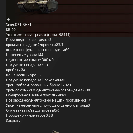
Sined02 [_SGS]
КВ-90
Уничтожен выстрелом (rama198411)
Произведено выстрелов
3
прямых попаданий/пробитий
3/1
осколочно-фугасных повреждений
0
Нанесение урона
144
с дистанции свыше 300 м
0
Получено попаданий
10
пробитий
4
не нанёсших урон
6
Получено попаданий осколками
0
Урон, заблокированный бронёй
2820
Урон союзникам (уничтожено/повреждений)
0/0
Обнаружено машин противника
4
Повреждено/уничтожено машин противника
1/1
Урон, нанесённый с помощью данного игрока
0
Очки захвата/защиты базы
0/0
Пройдено километров
0,88
Закрыть