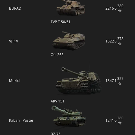
380
BURAD
2216
0
TVP T 50/51
378
VIP_V
1622
0
Об. 263
327
Mexlol
1347
1
AKV 151
280
Kaban__Paster
1241
0
BZ-75