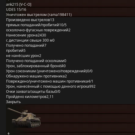
ank215 [V-C-O]
UDES 15/16
Уничтожен выстрелом (rama198411)
Произведено выстрелов
13
прямых попаданий/пробитий
10/5
осколочно-фугасных повреждений
2
Нанесение урона
2430
с дистанции свыше 300 м
0
Получено попаданий
7
пробитий
5
не нанёсших урон
2
Получено попаданий осколками
0
Урон, заблокированный бронёй
0
Урон союзникам (уничтожено/повреждений)
0/0
Обнаружено машин противника
2
Повреждено/уничтожено машин противника
4/1
Урон, нанесённый с помощью данного игрока
992
Очки захвата/защиты базы
0/0
Пройдено километров
2,11
Закрыть