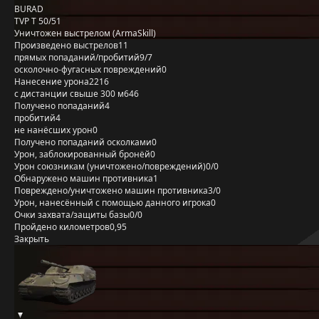
BURAD
TVP T 50/51
Уничтожен выстрелом (ArmaSkill)
Произведено выстрелов
11
прямых попаданий/пробитий
9/7
осколочно-фугасных повреждений
0
Нанесение урона
2216
с дистанции свыше 300 м
646
Получено попаданий
4
пробитий
4
не нанёсших урон
0
Получено попаданий осколками
0
Урон, заблокированный бронёй
0
Урон союзникам (уничтожено/повреждений)
0/0
Обнаружено машин противника
1
Повреждено/уничтожено машин противника
3/0
Урон, нанесённый с помощью данного игрока
0
Очки захвата/защиты базы
0/0
Пройдено километров
0,95
Закрыть