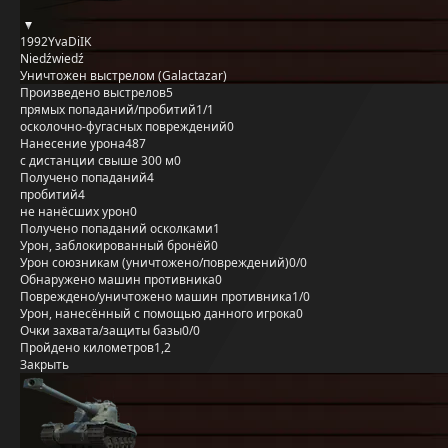
1992YvaDiIK
Niedźwiedź
Уничтожен выстрелом (Galactazar)
Произведено выстрелов
5
прямых попаданий/пробитий
1/1
осколочно-фугасных повреждений
0
Нанесение урона
487
с дистанции свыше 300 м
0
Получено попаданий
4
пробитий
4
не нанёсших урон
0
Получено попаданий осколками
1
Урон, заблокированный бронёй
0
Урон союзникам (уничтожено/повреждений)
0/0
Обнаружено машин противника
0
Повреждено/уничтожено машин противника
1/0
Урон, нанесённый с помощью данного игрока
0
Очки захвата/защиты базы
0/0
Пройдено километров
1,2
Закрыть