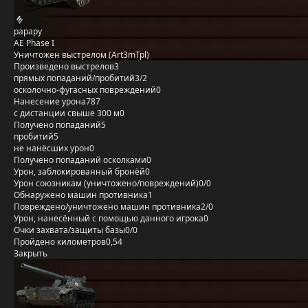
papapy
AE Phase I
Уничтожен выстрелом (Art3mTpl)
Произведено выстрелов
3
прямых попаданий/пробитий
3/2
осколочно-фугасных повреждений
0
Нанесение урона
787
с дистанции свыше 300 м
0
Получено попаданий
5
пробитий
5
не нанёсших урон
0
Получено попаданий осколками
0
Урон, заблокированный бронёй
0
Урон союзникам (уничтожено/повреждений)
0/0
Обнаружено машин противника
1
Повреждено/уничтожено машин противника
2/0
Урон, нанесённый с помощью данного игрока
0
Очки захвата/защиты базы
0/0
Пройдено километров
0,54
Закрыть