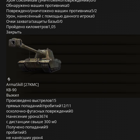
Урон союзникам (уничтожено/повреждений)
0/0
Обнаружено машин противника
0
Повреждено/уничтожено машин противника
5/2
Урон, нанесённый с помощью данного игрока
0
Очки захвата/защиты базы
0/0
Пройдено километров
1,05
Закрыть
ArmaSkill [27KMC]
КВ-90
Выжил
Произведено выстрелов
15
прямых попаданий/пробитий
12/11
осколочно-фугасных повреждений
0
Нанесение урона
3674
с дистанции свыше 300 м
0
Получено попаданий
9
пробитий
5
не нанёсших урон
4