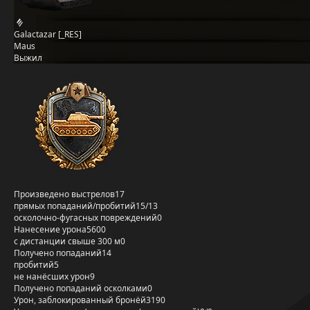
Galactazar [_RES]
Maus
Выжил
Произведено выстрелов
17
прямых попаданий/пробитий
15/13
осколочно-фугасных повреждений
0
Нанесение урона
5600
с дистанции свыше 300 м
0
Получено попаданий
14
пробитий
5
не нанёсших урон
9
Получено попаданий осколками
0
Урон, заблокированный бронёй
3190