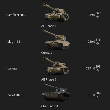
369
1
Seafarer2019
1239
0
AE Phase I
316
oleg1165
1220
0
Conway
298
1
papapy
787
0
AE Phase I
304
bare1982
785
0
Char Futur 4