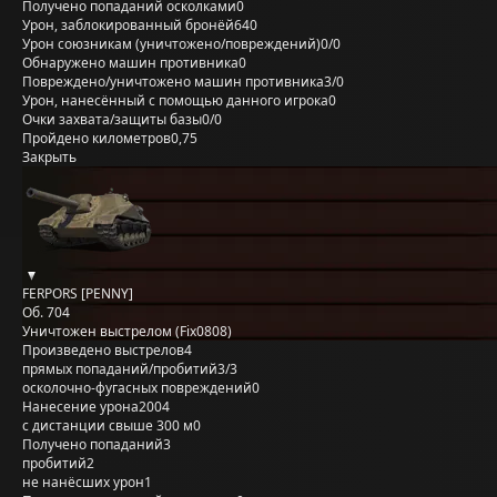
Получено попаданий осколками
0
Урон, заблокированный бронёй
640
Урон союзникам (уничтожено/повреждений)
0/0
Обнаружено машин противника
0
Повреждено/уничтожено машин противника
3/0
Урон, нанесённый с помощью данного игрока
0
Очки захвата/защиты базы
0/0
Пройдено километров
0,75
Закрыть
FERPORS [PENNY]
Об. 704
Уничтожен выстрелом (Fix0808)
Произведено выстрелов
4
прямых попаданий/пробитий
3/3
осколочно-фугасных повреждений
0
Нанесение урона
2004
с дистанции свыше 300 м
0
Получено попаданий
3
пробитий
2
не нанёсших урон
1