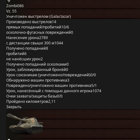
Zombi086
Vz. 55
Уничтожен выстрелом (Galactazar)
Произведено выстрелов
14
прямых попаданий/пробитий
10/6
осколочно-фугасных повреждений
0
Нанесение урона
2789
с дистанции свыше 300 м
1044
Получено попаданий
8
пробитий
6
не нанёсших урон
2
Получено попаданий осколками
0
Урон, заблокированный бронёй
0
Урон союзникам (уничтожено/повреждений)
0/0
Обнаружено машин противника
3
Повреждено/уничтожено машин противника
5/1
Урон, нанесённый с помощью данного игрока
1074
Очки захвата/защиты базы
0/0
Пройдено километров
2,11
Закрыть