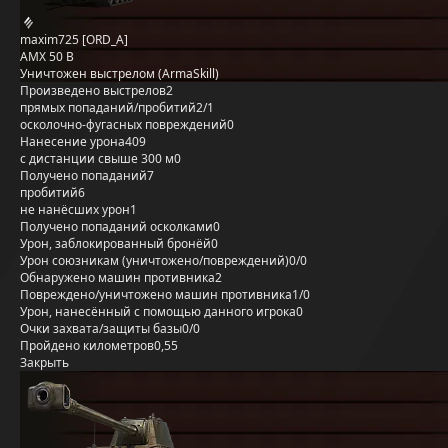
maxim725 [ORD_A]
AMX 50 B
Уничтожен выстрелом (ArmaSkill)
Произведено выстрелов
2
прямых попаданий/пробитий
2/1
осколочно-фугасных повреждений
0
Нанесение урона
409
с дистанции свыше 300 м
0
Получено попаданий
7
пробитий
6
не нанёсших урон
1
Получено попаданий осколками
0
Урон, заблокированный бронёй
0
Урон союзникам (уничтожено/повреждений)
0/0
Обнаружено машин противника
2
Повреждено/уничтожено машин противника
1/0
Урон, нанесённый с помощью данного игрока
0
Очки захвата/защиты базы
0/0
Пройдено километров
0,55
Закрыть