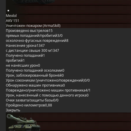
Mexlol
AKV 151
Уничтожен пожаром (ArmaSkill)
Произведено выстрелов
15
прямых попаданий/пробитий
3/0
осколочно-фугасных повреждений
8
Нанесение урона
1347
с дистанции свыше 300 м
1347
Получено попаданий
1
пробитий
1
не нанёсших урон
0
Получено попаданий осколками
0
Урон, заблокированный бронёй
0
Урон союзникам (уничтожено/повреждений)
0/0
Обнаружено машин противника
0
Повреждено/уничтожено машин противника
4/1
Урон, нанесённый с помощью данного игрока
0
Очки захвата/защиты базы
0/0
Пройдено километров
0,88
Закрыть