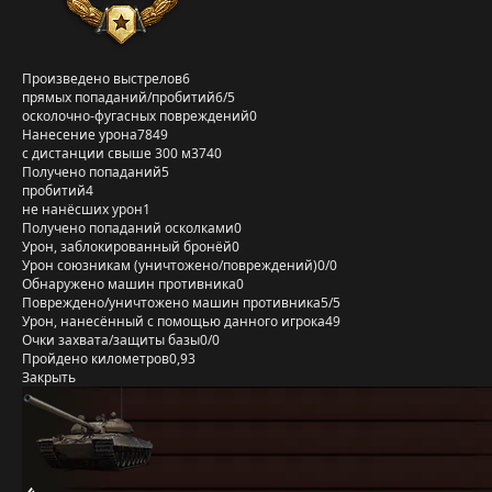
Произведено выстрелов
6
прямых попаданий/пробитий
6/5
осколочно-фугасных повреждений
0
Нанесение урона
7849
с дистанции свыше 300 м
3740
Получено попаданий
5
пробитий
4
не нанёсших урон
1
Получено попаданий осколками
0
Урон, заблокированный бронёй
0
Урон союзникам (уничтожено/повреждений)
0/0
Обнаружено машин противника
0
Повреждено/уничтожено машин противника
5/5
Урон, нанесённый с помощью данного игрока
49
Очки захвата/защиты базы
0/0
Пройдено километров
0,93
Закрыть