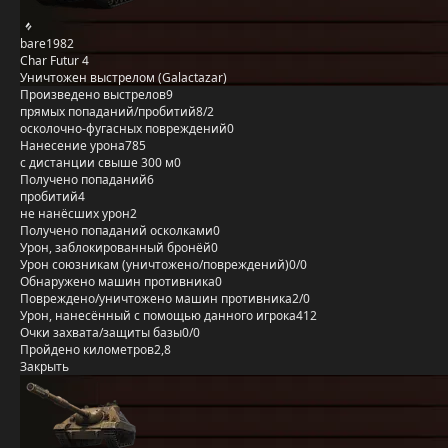
bare1982
Char Futur 4
Уничтожен выстрелом (Galactazar)
Произведено выстрелов
9
прямых попаданий/пробитий
8/2
осколочно-фугасных повреждений
0
Нанесение урона
785
с дистанции свыше 300 м
0
Получено попаданий
6
пробитий
4
не нанёсших урон
2
Получено попаданий осколками
0
Урон, заблокированный бронёй
0
Урон союзникам (уничтожено/повреждений)
0/0
Обнаружено машин противника
0
Повреждено/уничтожено машин противника
2/0
Урон, нанесённый с помощью данного игрока
412
Очки захвата/защиты базы
0/0
Пройдено километров
2,8
Закрыть