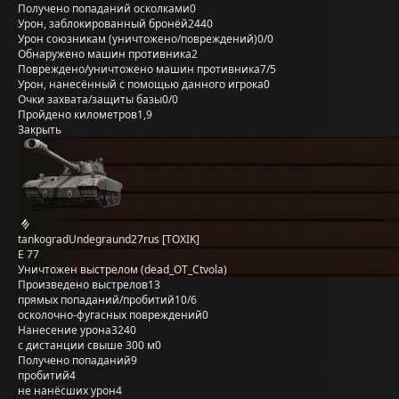
Получено попаданий осколками
0
Урон, заблокированный бронёй
2440
Урон союзникам (уничтожено/повреждений)
0/0
Обнаружено машин противника
2
Повреждено/уничтожено машин противника
7/5
Урон, нанесённый с помощью данного игрока
0
Очки захвата/защиты базы
0/0
Пройдено километров
1,9
Закрыть
tankogradUndegraund27rus [TOXIK]
E 77
Уничтожен выстрелом (dead_OT_Ctvola)
Произведено выстрелов
13
прямых попаданий/пробитий
10/6
осколочно-фугасных повреждений
0
Нанесение урона
3240
с дистанции свыше 300 м
0
Получено попаданий
9
пробитий
4
не нанёсших урон
4