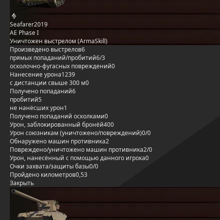
Seafarer2019
AE Phase I
Уничтожен выстрелом (ArmaSkill)
Произведено выстрелов
6
прямых попаданий/пробитий
6/3
осколочно-фугасных повреждений
0
Нанесение урона
1239
с дистанции свыше 300 м
0
Получено попаданий
6
пробитий
5
не нанёсших урон
1
Получено попаданий осколками
0
Урон, заблокированный бронёй
400
Урон союзникам (уничтожено/повреждений)
0/0
Обнаружено машин противника
2
Повреждено/уничтожено машин противника
2/0
Урон, нанесённый с помощью данного игрока
0
Очки захвата/защиты базы
0/0
Пройдено километров
0,53
Закрыть