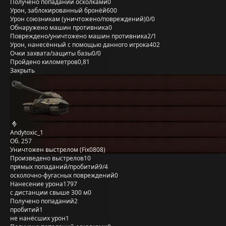
Получено попаданий осколками
0
Урон, заблокированный бронёй
600
Урон союзникам (уничтожено/повреждений)
0/0
Обнаружено машин противника
0
Повреждено/уничтожено машин противника
2/1
Урон, нанесённый с помощью данного игрока
402
Очки захвата/защиты базы
0/0
Пройдено километров
0,81
Закрыть
Andytoxic_1
Об. 257
Уничтожен выстрелом (Fix0808)
Произведено выстрелов
10
прямых попаданий/пробитий
9/4
осколочно-фугасных повреждений
0
Нанесение урона
1797
с дистанции свыше 300 м
0
Получено попаданий
2
пробитий
1
не нанёсших урон
1