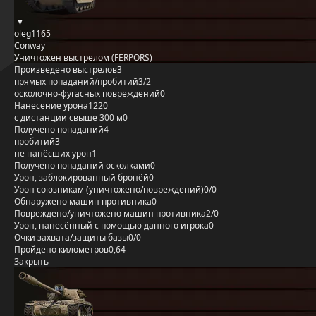
oleg1165
Conway
Уничтожен выстрелом (FERPORS)
Произведено выстрелов
3
прямых попаданий/пробитий
3/2
осколочно-фугасных повреждений
0
Нанесение урона
1220
с дистанции свыше 300 м
0
Получено попаданий
4
пробитий
3
не нанёсших урон
1
Получено попаданий осколками
0
Урон, заблокированный бронёй
0
Урон союзникам (уничтожено/повреждений)
0/0
Обнаружено машин противника
0
Повреждено/уничтожено машин противника
2/0
Урон, нанесённый с помощью данного игрока
0
Очки захвата/защиты базы
0/0
Пройдено километров
0,64
Закрыть