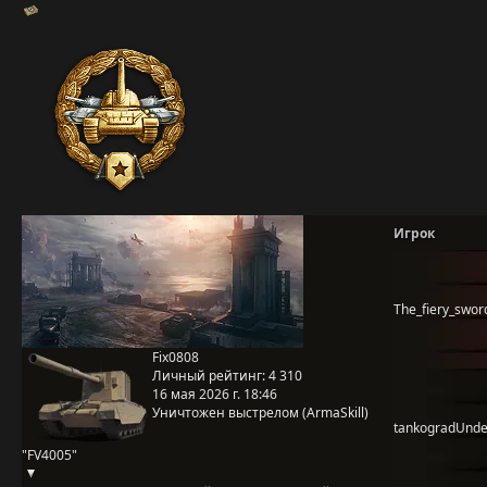
Игрок
The_fiery_swor
Fix0808
Личный рейтинг:
4 310
16 мая 2026 г. 18:46
Уничтожен выстрелом (ArmaSkill)
tankogradUnd
"FV4005"