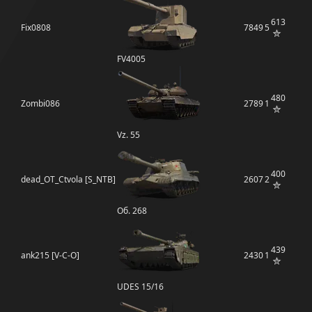
613
Fix0808
7849
5
FV4005
480
Zombi086
2789
1
Vz. 55
400
dead_OT_Ctvola [S_NTB]
2607
2
Об. 268
439
ank215 [V-C-O]
2430
1
UDES 15/16