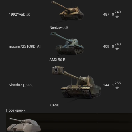
249
1992YvaDiIK
487
0
Niedźwiedź
243
maxim725 [ORD_A]
409
0
AMX 50 B
266
Sined02 [_SGS]
144
1
КВ-90
Противник