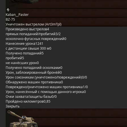
Kaban__Paster
BZ-75
Уничтожен выстрелом (Art3mTpl)
Произведено выстрелов
4
прямых попаданий/пробитий
3/2
осколочно-фугасных повреждений
0
Нанесение урона
1241
с дистанции свыше 300 м
0
Получено попаданий
5
пробитий
5
не нанёсших урон
0
Получено попаданий осколками
0
Урон, заблокированный бронёй
0
Урон союзникам (уничтожено/повреждений)
0/0
Обнаружено машин противника
0
Повреждено/уничтожено машин противника
1/0
Урон, нанесённый с помощью данного игрока
0
Очки захвата/защиты базы
0/0
Пройдено километров
0,85
Закрыть