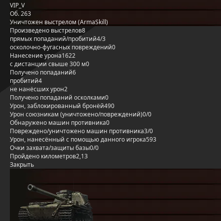
VIP_V
Об. 263
Уничтожен выстрелом (ArmaSkill)
Произведено выстрелов
8
прямых попаданий/пробитий
4/3
осколочно-фугасных повреждений
0
Нанесение урона
1622
с дистанции свыше 300 м
0
Получено попаданий
6
пробитий
4
не нанёсших урон
2
Получено попаданий осколками
0
Урон, заблокированный бронёй
490
Урон союзникам (уничтожено/повреждений)
0/0
Обнаружено машин противника
0
Повреждено/уничтожено машин противника
3/0
Урон, нанесённый с помощью данного игрока
593
Очки захвата/защиты базы
0/0
Пройдено километров
2,13
Закрыть