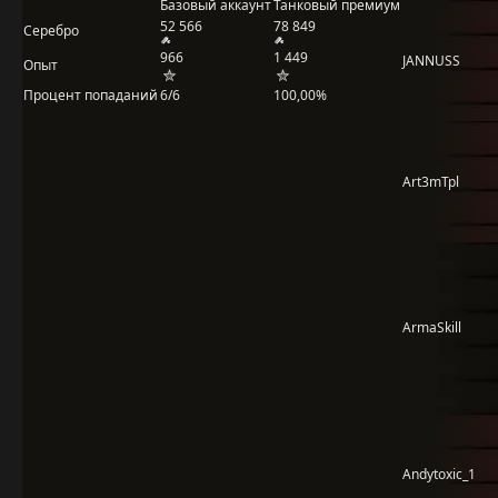
Базовый аккаунт
Танковый премиум
52 566
78 849
Серебро
966
1 449
JANNUSS
Опыт
Процент попаданий
6/6
100,00%
Art3mTpl
ArmaSkill
Andytoxic_1