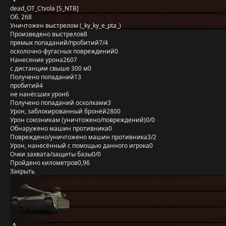
dead_OT_Ctvola [S_NTB]
Об. 268
Уничтожен выстрелом (_ky_ky_e_pta_)
Произведено выстрелов
8
прямых попаданий/пробитий
7/4
осколочно-фугасных повреждений
0
Нанесение урона
2607
с дистанции свыше 300 м
0
Получено попаданий
13
пробитий
4
не нанёсших урон
6
Получено попаданий осколками
3
Урон, заблокированный бронёй
2800
Урон союзникам (уничтожено/повреждений)
0/0
Обнаружено машин противника
0
Повреждено/уничтожено машин противника
3/2
Урон, нанесённый с помощью данного игрока
0
Очки захвата/защиты базы
0/0
Пройдено километров
0,96
Закрыть