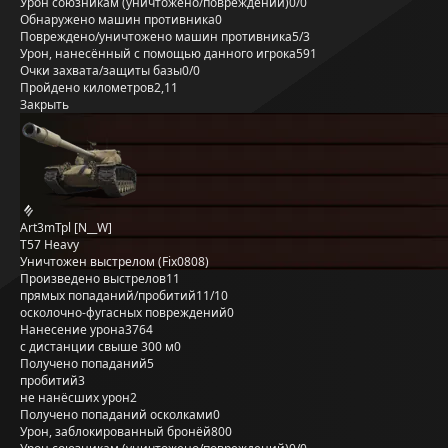
Урон союзникам (уничтожено/повреждений)
0/0
Обнаружено машин противника
0
Повреждено/уничтожено машин противника
5/3
Урон, нанесённый с помощью данного игрока
591
Очки захвата/защиты базы
0/0
Пройдено километров
2,11
Закрыть
Art3mTpl [N__W]
T57 Heavy
Уничтожен выстрелом (Fix0808)
Произведено выстрелов
11
прямых попаданий/пробитий
11/10
осколочно-фугасных повреждений
0
Нанесение урона
3764
с дистанции свыше 300 м
0
Получено попаданий
5
пробитий
3
не нанёсших урон
2
Получено попаданий осколками
0
Урон, заблокированный бронёй
800