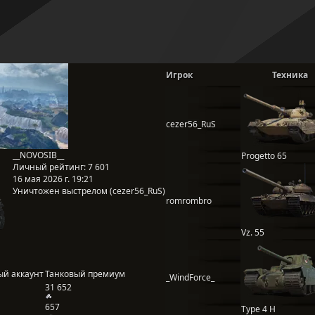
Игрок
Техника
cezer56_RuS
__NOVOSIB__
Progetto 65
Личный рейтинг:
7 601
16 мая 2026 г. 19:21
Уничтожен выстрелом (cezer56_RuS)
romrombro
Vz. 55
ый аккаунт
Танковый премиум
_WindForce_
31 652
657
Type 4 H