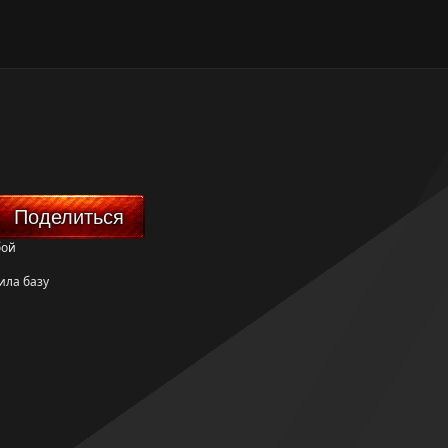
Поделиться
бой
ила базу