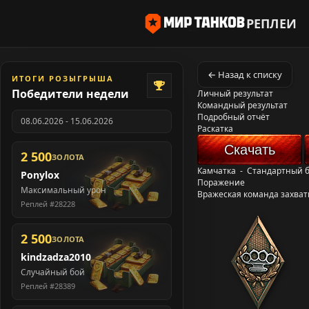
РЕПЛЕИ
← Назад к списку
ИТОГИ РОЗЫГРЫША
Победители недели
Личный результат
Командный результат
Подробный отчёт
08.06.2026 - 15.06.2026
Раскатка
Скачать
2 500
ЗОЛОТА
Камчатка
-
Стандартный 
Ponylox
Поражение
Максимальный урон
Вражеская команда захват
Реплей #28228
2 500
ЗОЛОТА
kindzadza2010
Случайный бой
Реплей #28389