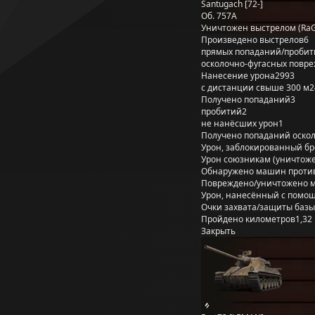
Santugach [72-]
Об. 757А
Уничтожен выстрелом (Ra
Произведено выстрелов
6
прямых попаданий/пробит
осколочно-фугасных повр
Нанесение урона
2993
с дистанции свыше 300 м
2
Получено попаданий
3
пробитий
2
не нанёсших урон
1
Получено попаданий оско
Урон, заблокированный б
Урон союзникам (уничтож
Обнаружено машин проти
Повреждено/уничтожено 
Урон, нанесённый с помощ
Очки захвата/защиты базы
Пройдено километров
1,32
Закрыть