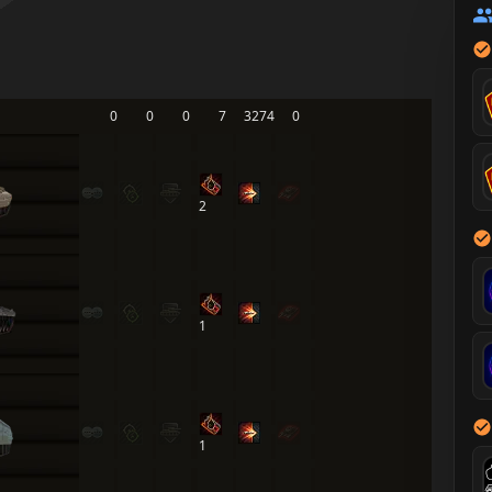
0
0
0
7
3274
0
2
1
1