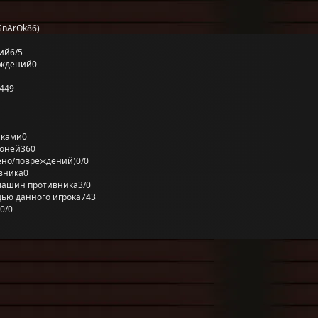
GnArOk86)
ий
6/5
еждений
0
449
лками
0
ронёй
360
ено/повреждений)
0/0
вника
0
машин противника
3/0
ью данного игрока
743
0/0