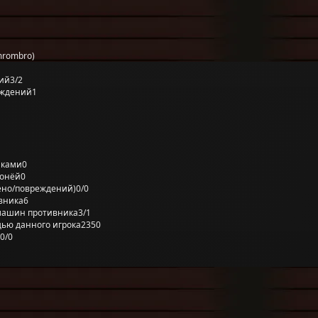
mrombro)
ий
3/2
еждений
1
лками
0
ронёй
0
ено/повреждений)
0/0
вника
6
машин противника
3/1
ью данного игрока
2350
0/0