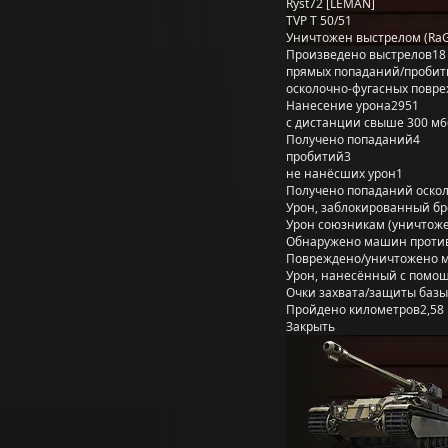
Ryst72 [LEMAN]
TVP T 50/51
Уничтожен выстрелом (Ra
Произведено выстрелов
18
прямых попаданий/пробит
осколочно-фугасных повр
Нанесение урона
2951
с дистанции свыше 300 м
6
Получено попаданий
4
пробитий
3
не нанёсших урон
1
Получено попаданий оско
Урон, заблокированный б
Урон союзникам (уничтож
Обнаружено машин проти
Повреждено/уничтожено 
Урон, нанесённый с помощ
Очки захвата/защиты базы
Пройдено километров
2,58
Закрыть