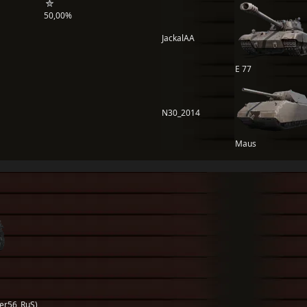
50,00%
JackalAA
E 77
N30_2014
Maus
er56_RuS)