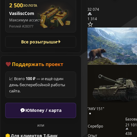
2 500
ЗОЛОТА
32 074
VasiliscCom
1 314
Максимум ассиста
Реплей #28377
Все розыгрыши
Поддержать проект
📈 Всего
100 ₽
— и ещё один
день бесперебойной работы
сайта.
"AKV 151"
ЮMoney / карта
Базов
21 101
или
Серебро
438
Для клиентов Т-Банк
Опыт