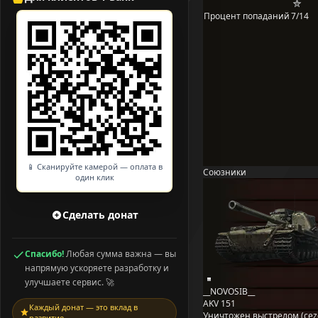
Процент попаданий
7/14
📱 Сканируйте камерой — оплата в
Союзники
один клик
Сделать донат
Спасибо!
Любая сумма важна — вы
напрямую ускоряете разработку и
улучшаете сервис. 🚀
__NOVOSIB__
AKV 151
Каждый донат — это вклад в
Уничтожен выстрелом (cez
развитие