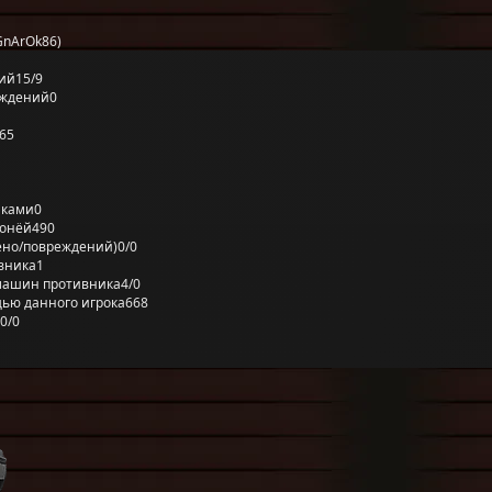
GnArOk86)
ий
15/9
еждений
0
65
лками
0
ронёй
490
ено/повреждений)
0/0
вника
1
машин противника
4/0
ью данного игрока
668
0/0