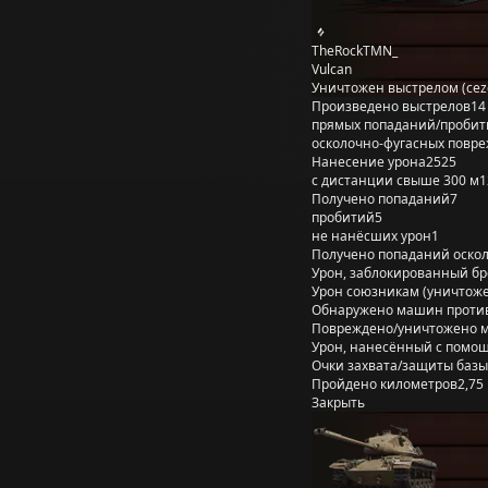
TheRockTMN_
Vulcan
Уничтожен выстрелом (cez
Произведено выстрелов
14
прямых попаданий/пробит
осколочно-фугасных повр
Нанесение урона
2525
с дистанции свыше 300 м
1
Получено попаданий
7
пробитий
5
не нанёсших урон
1
Получено попаданий оско
Урон, заблокированный б
Урон союзникам (уничтож
Обнаружено машин проти
Повреждено/уничтожено 
Урон, нанесённый с помощ
Очки захвата/защиты базы
Пройдено километров
2,75
Закрыть