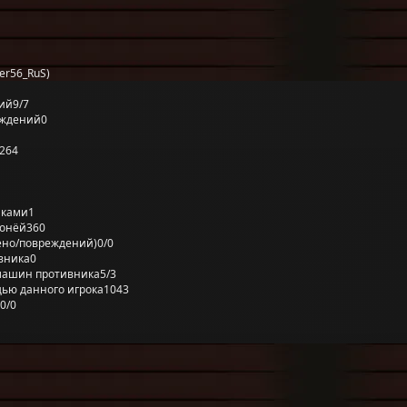
er56_RuS)
ий
9/7
еждений
0
264
лками
1
ронёй
360
ено/повреждений)
0/0
вника
0
машин противника
5/3
ью данного игрока
1043
0/0