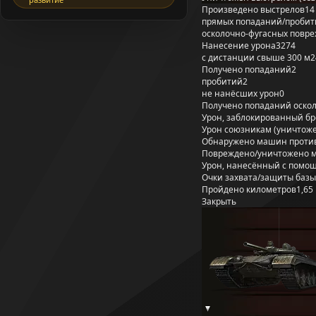
Произведено выстрелов
14
прямых попаданий/пробит
осколочно-фугасных повр
Нанесение урона
3274
с дистанции свыше 300 м
2
Получено попаданий
2
пробитий
2
не нанёсших урон
0
Получено попаданий оско
Урон, заблокированный б
Урон союзникам (уничтож
Обнаружено машин проти
Повреждено/уничтожено 
Урон, нанесённый с помощ
Очки захвата/защиты базы
Пройдено километров
1,65
Закрыть