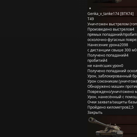
Genka_v_tanke174 [BTK74]
T49
Уничтожен выстрелом (ro
Произведено выстрелов
4
прямых попаданий/пробит
осколочно-фугасных повр
Нанесение урона
2098
с дистанции свыше 300 м
0
Получено попаданий
4
пробитий
4
не нанёсших урон
0
Получено попаданий оско
Урон, заблокированный б
Урон союзникам (уничтож
Обнаружено машин проти
Повреждено/уничтожено 
Урон, нанесённый с помощ
Очки захвата/защиты базы
Пройдено километров
2,5
Закрыть