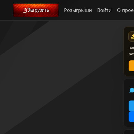
Розыгрыши
Войти
О прое
Загрузить
За
ре