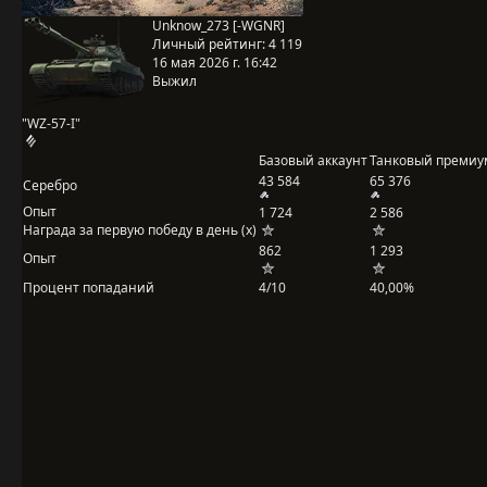
Unknow_273 [-WGNR]
Личный рейтинг:
4 119
16 мая 2026 г. 16:42
Выжил
"WZ-57-I"
Базовый аккаунт
Танковый премиу
43 584
65 376
Серебро
Опыт
1 724
2 586
Награда за первую победу в день (x)
862
1 293
Опыт
Процент попаданий
4/10
40,00%