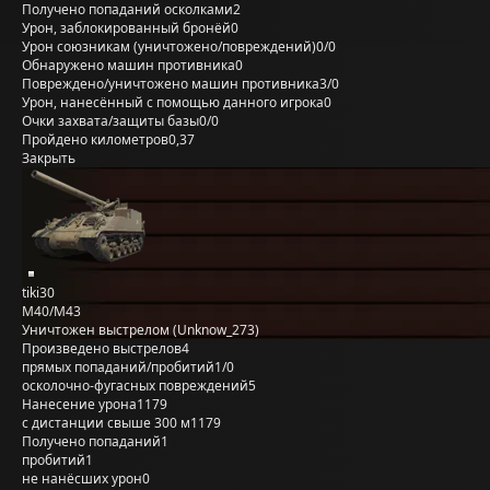
Получено попаданий осколками
2
Урон, заблокированный бронёй
0
Урон союзникам (уничтожено/повреждений)
0/0
Обнаружено машин противника
0
Повреждено/уничтожено машин противника
3/0
Урон, нанесённый с помощью данного игрока
0
Очки захвата/защиты базы
0/0
Пройдено километров
0,37
Закрыть
tiki30
M40/M43
Уничтожен выстрелом (Unknow_273)
Произведено выстрелов
4
прямых попаданий/пробитий
1/0
осколочно-фугасных повреждений
5
Нанесение урона
1179
с дистанции свыше 300 м
1179
Получено попаданий
1
пробитий
1
не нанёсших урон
0