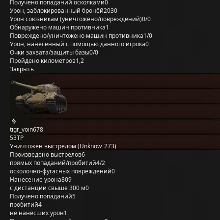
Получено попаданий осколками
0
Урон, заблокированный бронёй
2030
Урон союзникам (уничтожено/повреждений)
0/0
Обнаружено машин противника
1
Повреждено/уничтожено машин противника
1/0
Урон, нанесённый с помощью данного игрока
0
Очки захвата/защиты базы
0/0
Пройдено километров
1,2
Закрыть
tigr_voin678
53TP
Уничтожен выстрелом (Unknow_273)
Произведено выстрелов
6
прямых попаданий/пробитий
4/2
осколочно-фугасных повреждений
0
Нанесение урона
809
с дистанции свыше 300 м
0
Получено попаданий
5
пробитий
4
не нанёсших урон
1