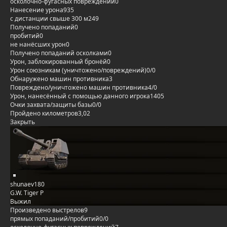
осколочно-фугасных повреждений
0
Нанесение урона
935
с дистанции свыше 300 м
249
Получено попаданий
0
пробитий
0
не нанёсших урон
0
Получено попаданий осколками
0
Урон, заблокированный бронёй
0
Урон союзникам (уничтожено/повреждений)
0/0
Обнаружено машин противника
3
Повреждено/уничтожено машин противника
4/0
Урон, нанесённый с помощью данного игрока
1405
Очки захвата/защиты базы
0/0
Пройдено километров
3,02
Закрыть
shunaev180
G.W. Tiger P
Выжил
Произведено выстрелов
9
прямых попаданий/пробитий
0/0