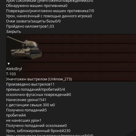
Урон союзникам (уничтожено/повреждений)
0/0
Обнаружено машин противника
0
Повреждено/уничтожено машин противника
7/0
Урон, нанесённый с помощью данного игрока
0
Очки захвата/защиты базы
0/0
Пройдено километров
1,03
Закрыть
AleksBryl
Т-103
Уничтожен выстрелом (Unknow_273)
Произведено выстрелов
11
прямых попаданий/пробитий
5/4
осколочно-фугасных повреждений
0
Нанесение урона
1541
с дистанции свыше 300 м
0
Получено попаданий
5
пробитий
4
не нанёсших урон
1
Получено попаданий осколками
0
Урон, заблокированный бронёй
230
Урон союзникам (уничтожено/повреждений)
0/0