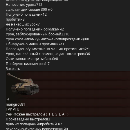
Нанесение урона
712
с дистанции свыше 300 м
0
Получено попаданий
12
пробитий
3
не нанёсших урон
7
Получено попаданий осколками
2
Урон, заблокированный бронёй
2310
Урон союзникам (уничтожено/повреждений)
0/0
Обнаружено машин противника
1
Повреждено/уничтожено машин противника
2/1
Урон, нанесённый с помощью данного игрока
36
Очки захвата/защиты базы
0/0
Пройдено километров
1,7
Закрыть
mangirov81
TVP VTU
Уничтожен выстрелом (_T_E_S_L_A__)
Произведено выстрелов
3
прямых попаданий/пробитий
3/2
осколочно-фугасных повреждений
0