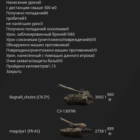
Нанесение урона
0
с дистанции свыше 300 м
0
Получено попаданий
6
пробитий
3
не нанёсших урон
3
Получено попаданий осколками
0
Урон, заблокированный бронёй
1080
Урон союзникам (уничтожено/повреждений)
0/0
Обнаружено машин противника
0
Повреждено/уничтожено машин противника
0/0
Урон, нанесённый с помощью данного игрока
0
Очки захвата/защиты базы
0/0
Пройдено километров
1,13
Закрыть
900
RagnaR_shutze [CR-ZY]
3092
1
СУ-130ПМ
889
magulya1 [FR-AS]
2758
1