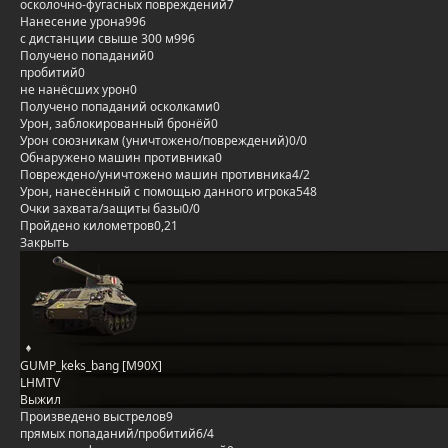
осколочно-фугасных повреждений
7
Нанесение урона
996
с дистанции свыше 300 м
996
Получено попаданий
0
пробитий
0
не нанёсших урон
0
Получено попаданий осколками
0
Урон, заблокированный бронёй
0
Урон союзникам (уничтожено/повреждений)
0/0
Обнаружено машин противника
0
Повреждено/уничтожено машин противника
4/2
Урон, нанесённый с помощью данного игрока
548
Очки захвата/защиты базы
0/0
Пройдено километров
0,21
Закрыть
GUMP_keks_bang [M90X]
LHMTV
Выжил
Произведено выстрелов
9
прямых попаданий/пробитий
6/4