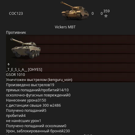
359
COC123
0
0
Vickers MBT
Противник
_T_E_S_L_A__ [OHYES]
GSOR 1010
Уничтожен выстрелом (kenguru_voin)
Произведено выстрелов
19
прямых попаданий/пробитий
14/10
осколочно-фугасных повреждений
0
Нанесение урона
3150
с дистанции свыше 300 м
2486
Получено попаданий
5
пробитий
4
не нанёсших урон
1
Получено попаданий осколками
0
Урон, заблокированный бронёй
230