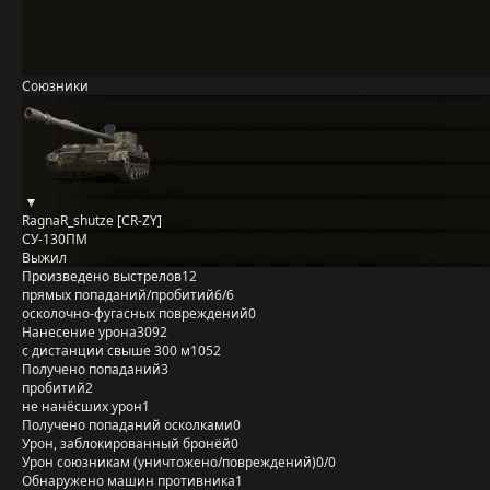
Союзники
RagnaR_shutze [CR-ZY]
СУ-130ПМ
Выжил
Произведено выстрелов
12
прямых попаданий/пробитий
6/6
осколочно-фугасных повреждений
0
Нанесение урона
3092
с дистанции свыше 300 м
1052
Получено попаданий
3
пробитий
2
не нанёсших урон
1
Получено попаданий осколками
0
Урон, заблокированный бронёй
0
Урон союзникам (уничтожено/повреждений)
0/0
Обнаружено машин противника
1