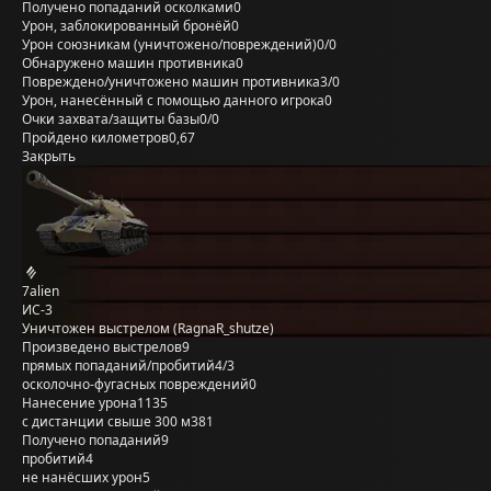
Получено попаданий осколками
0
Урон, заблокированный бронёй
0
Урон союзникам (уничтожено/повреждений)
0/0
Обнаружено машин противника
0
Повреждено/уничтожено машин противника
3/0
Урон, нанесённый с помощью данного игрока
0
Очки захвата/защиты базы
0/0
Пройдено километров
0,67
Закрыть
7alien
ИС-3
Уничтожен выстрелом (RagnaR_shutze)
Произведено выстрелов
9
прямых попаданий/пробитий
4/3
осколочно-фугасных повреждений
0
Нанесение урона
1135
с дистанции свыше 300 м
381
Получено попаданий
9
пробитий
4
не нанёсших урон
5