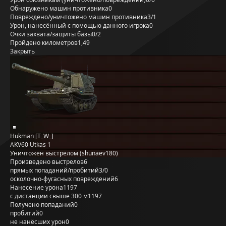
Обнаружено машин противника
0
Повреждено/уничтожено машин противника
3/1
Урон, нанесённый с помощью данного игрока
0
Очки захвата/защиты базы
0/2
Пройдено километров
1,49
Закрыть
Hukman [T_W_]
AKV60 Utkas 1
Уничтожен выстрелом (shunaev180)
Произведено выстрелов
6
прямых попаданий/пробитий
3/0
осколочно-фугасных повреждений
6
Нанесение урона
1197
с дистанции свыше 300 м
1197
Получено попаданий
0
пробитий
0
не нанёсших урон
0