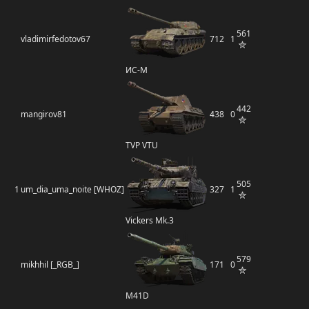
561
vladimirfedotov67
712
1
ИС-М
442
mangirov81
438
0
TVP VTU
505
1
um_dia_uma_noite [WHOZ]
327
1
Vickers Mk.3
579
mikhhil [_RGB_]
171
0
M41D