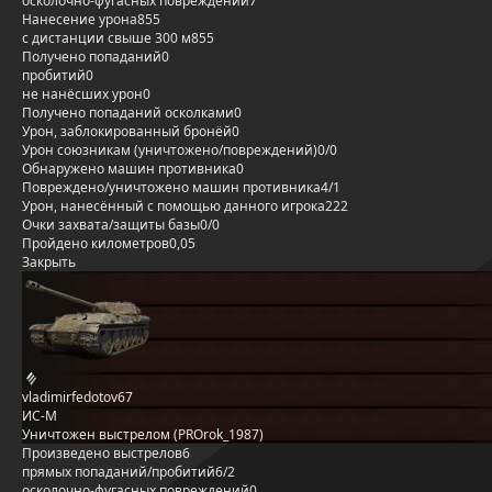
осколочно-фугасных повреждений
7
Нанесение урона
855
с дистанции свыше 300 м
855
Получено попаданий
0
пробитий
0
не нанёсших урон
0
Получено попаданий осколками
0
Урон, заблокированный бронёй
0
Урон союзникам (уничтожено/повреждений)
0/0
Обнаружено машин противника
0
Повреждено/уничтожено машин противника
4/1
Урон, нанесённый с помощью данного игрока
222
Очки захвата/защиты базы
0/0
Пройдено километров
0,05
Закрыть
vladimirfedotov67
ИС-М
Уничтожен выстрелом (PROrok_1987)
Произведено выстрелов
6
прямых попаданий/пробитий
6/2
осколочно-фугасных повреждений
0