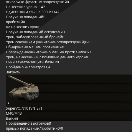
осколочно-фугасных повреждений
0
Нанесение урона
1142
с дистанции свыше 300 м
1142
Получено попаданий
0
пробитий
0
не нанёсших урон
0
Получено попаданий осколками
0
Урон, заблокированный бронёй
0
Урон союзникам (уничтожено/повреждений)
0/0
Обнаружено машин противника
0
Повреждено/уничтожено машин противника
1/1
Урон, нанесённый с помощью данного игрока
0
Очки захвата/защиты базы
0/0
Пройдено километров
1,4
Закрыть
SuperVOIN10 [VN_37]
M40/M43
Выжил
Произведено выстрелов
8
прямых попаданий/пробитий
0/0