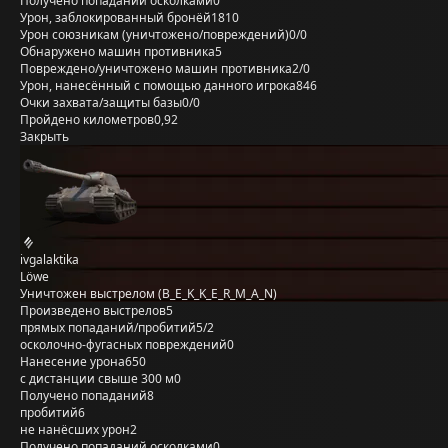
Получено попаданий осколками
0
Урон, заблокированный бронёй
1810
Урон союзникам (уничтожено/повреждений)
0/0
Обнаружено машин противника
5
Повреждено/уничтожено машин противника
2/0
Урон, нанесённый с помощью данного игрока
846
Очки захвата/защиты базы
0/0
Пройдено километров
0,92
Закрыть
ivgalaktika
Löwe
Уничтожен выстрелом (B_E_K_K_E_R_M_A_N)
Произведено выстрелов
5
прямых попаданий/пробитий
5/2
осколочно-фугасных повреждений
0
Нанесение урона
650
с дистанции свыше 300 м
0
Получено попаданий
8
пробитий
6
не нанёсших урон
2
Получено попаданий осколками
0