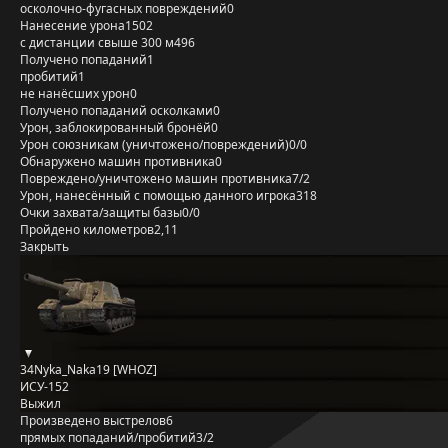
осколочно-фугасных повреждений
0
Нанесение урона
1502
с дистанции свыше 300 м
496
Получено попаданий
1
пробитий
1
не нанёсших урон
0
Получено попаданий осколками
0
Урон, заблокированный бронёй
0
Урон союзникам (уничтожено/повреждений)
0/0
Обнаружено машин противника
0
Повреждено/уничтожено машин противника
7/2
Урон, нанесённый с помощью данного игрока
318
Очки захвата/защиты базы
0/0
Пройдено километров
2,11
Закрыть
34Nyka_Naka19 [WHOZ]
ИСУ-152
Выжил
Произведено выстрелов
6
прямых попаданий/пробитий
3/2