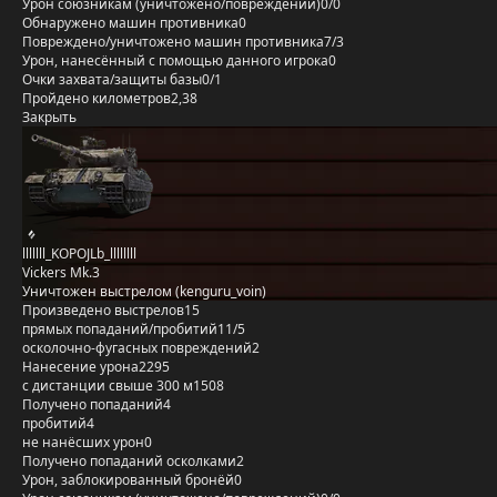
Урон союзникам (уничтожено/повреждений)
0/0
Обнаружено машин противника
0
Повреждено/уничтожено машин противника
7/3
Урон, нанесённый с помощью данного игрока
0
Очки захвата/защиты базы
0/1
Пройдено километров
2,38
Закрыть
lllllll_KOPOJLb_llllllll
Vickers Mk.3
Уничтожен выстрелом (kenguru_voin)
Произведено выстрелов
15
прямых попаданий/пробитий
11/5
осколочно-фугасных повреждений
2
Нанесение урона
2295
с дистанции свыше 300 м
1508
Получено попаданий
4
пробитий
4
не нанёсших урон
0
Получено попаданий осколками
2
Урон, заблокированный бронёй
0