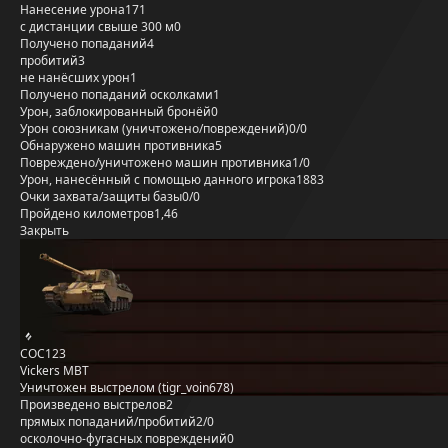
Нанесение урона
171
с дистанции свыше 300 м
0
Получено попаданий
4
пробитий
3
не нанёсших урон
1
Получено попаданий осколками
1
Урон, заблокированный бронёй
0
Урон союзникам (уничтожено/повреждений)
0/0
Обнаружено машин противника
5
Повреждено/уничтожено машин противника
1/0
Урон, нанесённый с помощью данного игрока
1883
Очки захвата/защиты базы
0/0
Пройдено километров
1,46
Закрыть
COC123
Vickers MBT
Уничтожен выстрелом (tigr_voin678)
Произведено выстрелов
2
прямых попаданий/пробитий
2/0
осколочно-фугасных повреждений
0