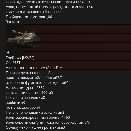
Повреждено/уничтожено машин противника
3/1
Урон, нанесённый с помощью данного игрока
164
Очки захвата/защиты базы
11/0
Пройдено километров
1,86
Закрыть
TheDews [KSVZR]
Об. 265Т
Уничтожен выстрелом (AleksBryl)
Произведено выстрелов
8
прямых попаданий/пробитий
7/6
осколочно-фугасных повреждений
0
Нанесение урона
2332
с дистанции свыше 300 м
0
Получено попаданий
8
пробитий
3
не нанёсших урон
4
Получено попаданий осколками
2
Урон, заблокированный бронёй
1460
Урон союзникам (уничтожено/повреждений)
0/0
Обнаружено машин противника
3