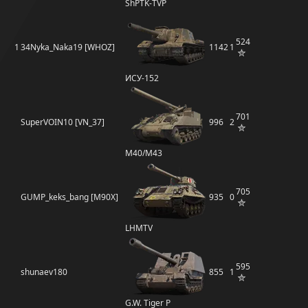
ShPTK-TVP
524
1
34Nyka_Naka19 [WHOZ]
1142
1
ИСУ-152
701
SuperVOIN10 [VN_37]
996
2
M40/M43
705
GUMP_keks_bang [M90X]
935
0
LHMTV
595
shunaev180
855
1
G.W. Tiger P