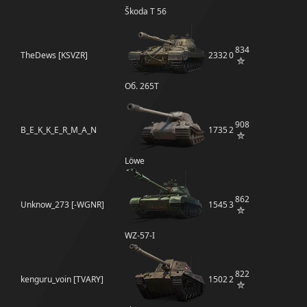
Škoda T 56
834
TheDews [KSVZR]
2332
0
Об. 265Т
908
B_E_K_K_E_R_M_A_N
1735
2
Löwe
862
Unknow_273 [-WGNR]
1545
3
WZ-57-I
822
kenguru_voin [TVARY]
1502
2