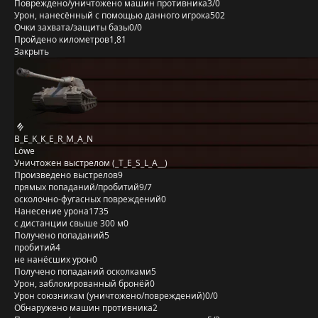
Повреждено/уничтожено машин противника
3/0
Урон, нанесённый с помощью данного игрока
502
Очки захвата/защиты базы
0/0
Пройдено километров
1,81
Закрыть
B_E_K_K_E_R_M_A_N
Löwe
Уничтожен выстрелом (_T_E_S_L_A__)
Произведено выстрелов
9
прямых попаданий/пробитий
9/7
осколочно-фугасных повреждений
0
Нанесение урона
1735
с дистанции свыше 300 м
0
Получено попаданий
5
пробитий
4
не нанёсших урон
0
Получено попаданий осколками
5
Урон, заблокированный бронёй
0
Урон союзникам (уничтожено/повреждений)
0/0
Обнаружено машин противника
2