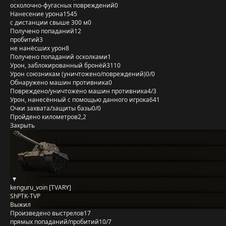
осколочно-фугасных повреждений
0
Нанесение урона
1545
с дистанции свыше 300 м
0
Получено попаданий
12
пробитий
3
не нанёсших урон
8
Получено попаданий осколками
1
Урон, заблокированный бронёй
3110
Урон союзникам (уничтожено/повреждений)
0/0
Обнаружено машин противника
0
Повреждено/уничтожено машин противника
4/3
Урон, нанесённый с помощью данного игрока
641
Очки захвата/защиты базы
0/0
Пройдено километров
2,2
Закрыть
kenguru_voin [TVARY]
ShPTK-TVP
Выжил
Произведено выстрелов
17
прямых попаданий/пробитий
10/7