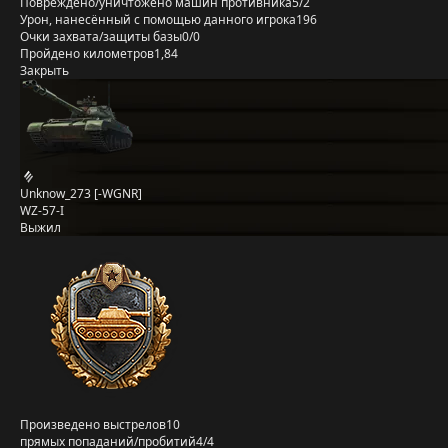
Повреждено/уничтожено машин противника
5/2
Урон, нанесённый с помощью данного игрока
196
Очки захвата/защиты базы
0/0
Пройдено километров
1,84
Закрыть
Unknow_273 [-WGNR]
WZ-57-I
Выжил
Произведено выстрелов
10
прямых попаданий/пробитий
4/4