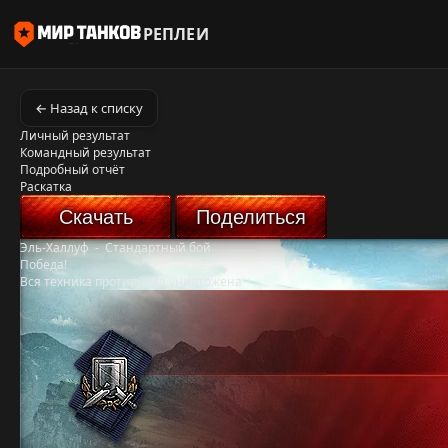
РЕПЛЕИ
← Назад к списку
Личный результат
Командный результат
Подробный отчёт
Раскатка
Скачать
Поделиться
Эль-Халлуф
-
Стандартный бой
Победа!
Вся техника противника уничтожена