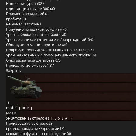
Нанесение урона
327
с дистанции свыше 300 м
0
Получено попаданий
4
пробитий
3
не нанёсших урон
1
Получено попаданий осколками
0
Урон, заблокированный бронёй
0
Урон союзникам (уничтожено/повреждений)
0/0
Обнаружено машин противника
0
Повреждено/уничтожено машин противника
1/1
Урон, нанесённый с помощью данного игрока
124
Очки захвата/защиты базы
0/0
Пройдено километров
1,37
Закрыть
mikhhil [_RGB_]
M41D
Уничтожен выстрелом (_T_E_S_L_A__)
Произведено выстрелов
3
прямых попаданий/пробитий
1/1
осколочно-фугасных повреждений
0