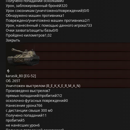
Получено попаданий осколками
0
Урон, заблокированный бронёй
320
Урон союзникам (уничтожено/повреждений)
0/0
Обнаружено машин противника
1
Повреждено/уничтожено машин противника
2/1
Урон, нанесённый с помощью данного игрока
733
Очки захвата/защиты базы
0/0
Пройдено километров
1,02
Закрыть
karasik_80 [EG-52]
Об. 265Т
Уничтожен выстрелом (B_E_K_K_E_R_M_A_N)
Произведено выстрелов
7
прямых попаданий/пробитий
7/2
осколочно-фугасных повреждений
0
Нанесение урона
766
с дистанции свыше 300 м
0
Получено попаданий
11
пробитий
5
не нанёсших урон
6