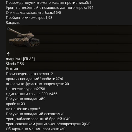
Повреждено/уничтожено машин противника
5/1
Урон, нанесённый с помощью данного игрока
194
Очки захвата/защиты базы
16/0
Пройдено километров
1,93
Закрыть
magulya1 [FR-AS]
Škoda T 56
Выжил
Произведено выстрелов
12
прямых попаданий/пробитий
7/6
осколочно-фугасных повреждений
0
Нанесение урона
2758
с дистанции свыше 300 м
466
Получено попаданий
9
пробитий
3
не нанёсших урон
5
Получено попаданий осколками
1
Урон, заблокированный бронёй
1040
Урон союзникам (уничтожено/повреждений)
0/0
Обнаружено машин противника
0