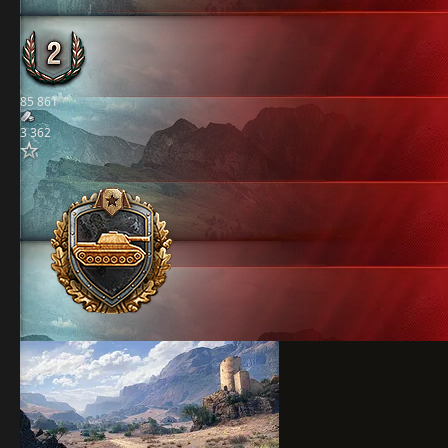
85 861
3 362