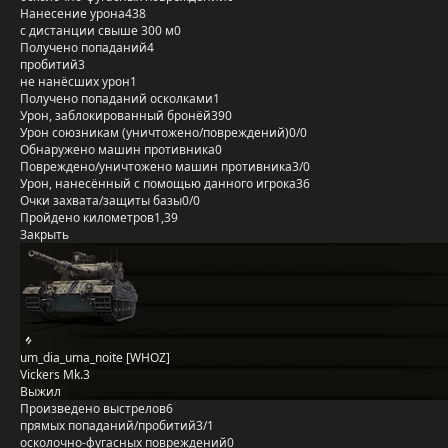
Нанесение урона
438
с дистанции свыше 300 м
0
Получено попаданий
4
пробитий
3
не нанёсших урон
1
Получено попаданий осколками
1
Урон, заблокированный бронёй
390
Урон союзникам (уничтожено/повреждений)
0/0
Обнаружено машин противника
0
Повреждено/уничтожено машин противника
3/0
Урон, нанесённый с помощью данного игрока
36
Очки захвата/защиты базы
0/0
Пройдено километров
1,39
Закрыть
um_dia_uma_noite [WHOZ]
Vickers Mk.3
Выжил
Произведено выстрелов
6
прямых попаданий/пробитий
3/1
осколочно-фугасных повреждений
0