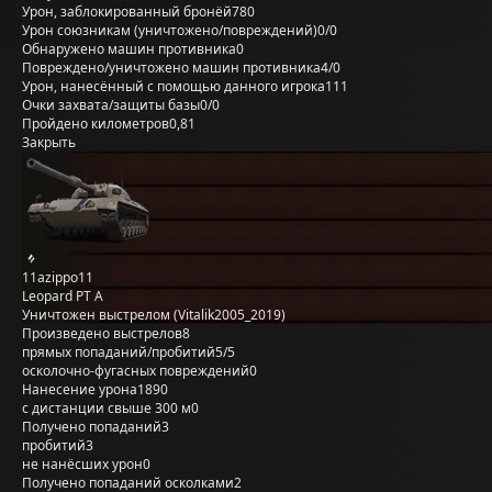
Урон, заблокированный бронёй
780
Урон союзникам (уничтожено/повреждений)
0/0
Обнаружено машин противника
0
Повреждено/уничтожено машин противника
4/0
Урон, нанесённый с помощью данного игрока
111
Очки захвата/защиты базы
0/0
Пройдено километров
0,81
Закрыть
11azippo11
Leopard PT A
Уничтожен выстрелом (Vitalik2005_2019)
Произведено выстрелов
8
прямых попаданий/пробитий
5/5
осколочно-фугасных повреждений
0
Нанесение урона
1890
с дистанции свыше 300 м
0
Получено попаданий
3
пробитий
3
не нанёсших урон
0
Получено попаданий осколками
2