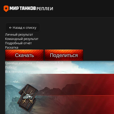
РЕПЛЕИ
← Назад к списку
Личный результат
Командный результат
Подробный отчёт
Раскатка
Скачать
Поделиться
Граница империи
-
Стандартный бой
Победа!
Вся техника противника уничтожена