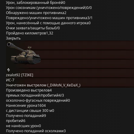
Урон, заблокированный бронёй
0
Урон союзникам (уничтожено/повреждений)
0/0
Обнаружено машин противника
2
Повреждено/уничтожено машин противника
3/1
Урон, нанесённый с помощью данного игрока
0
Очки захвата/защиты базы
0/0
Пройдено километров
1,32
Закрыть
zealot92 [TZIKE]
ИС-7
Уничтожен выстрелом (_DiMoN_V_KeDaX_)
Произведено выстрелов
4
прямых попаданий/пробитий
4/3
осколочно-фугасных повреждений
0
Нанесение урона
1604
с дистанции свыше 300 м
0
Получено попаданий
9
пробитий
6
не нанёсших урон
0
Получено попаданий осколками
3