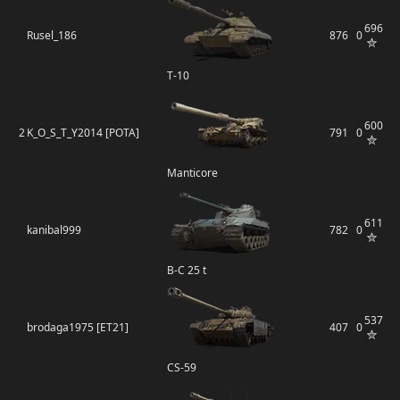
696
Rusel_186
876
0
Т-10
600
2
K_O_S_T_Y2014 [POTA]
791
0
Manticore
611
kanibal999
782
0
B-C 25 t
537
brodaga1975 [ET21]
407
0
CS-59