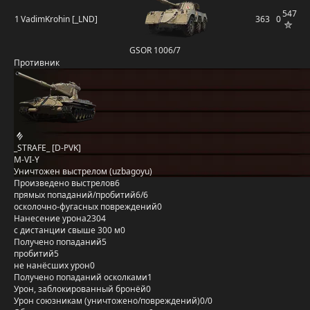
547
1
VadimKrohin [_LND]
363
0
GSOR 1006/7
Противник
_STRAFE_ [D-PVK]
M-VI-Y
Уничтожен выстрелом (uzbagoyu)
Произведено выстрелов
6
прямых попаданий/пробитий
6/6
осколочно-фугасных повреждений
0
Нанесение урона
2304
с дистанции свыше 300 м
0
Получено попаданий
5
пробитий
5
не нанёсших урон
0
Получено попаданий осколками
1
Урон, заблокированный бронёй
0
Урон союзникам (уничтожено/повреждений)
0/0