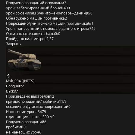
Получено попаданий осколками
3
Урон, заблокированный бронёй
400
Урон союзникам (уничтожено/повреждений)
0/0
Обнаружено машин противника
2
Повреждено/уничтожено машин противника
6/1
Урон, нанесённый с помощью данного игрока
745
Очки захвата/защиты базы
0/0
Пройдено километров
2,37
Закрыть
Msk_904 [JNETS]
Conqueror
Выжил
Произведено выстрелов
12
прямых попаданий/пробитий
11/9
осколочно-фугасных повреждений
0
Нанесение урона
3479
с дистанции свыше 300 м
0
Получено попаданий
6
пробитий
0
не нанёсших урон
6