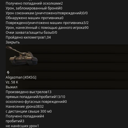
Получено попаданий осколками
2
Урон, заблокированный бронёй
0
Урон союзникам (уничтожено/повреждений)
0/0
Обнаружено машин противника
0
Повреждено/уничтожено машин противника
3/2
Урон, нанесённый с помощью данного игрока
90
Очки захвата/защиты базы
0/0
Пройдено километров
1,04
Закрыть
Aligazman [45KSG]
Vz. 58 K
Выжил
Произведено выстрелов
13
прямых попаданий/пробитий
13/10
осколочно-фугасных повреждений
0
Нанесение урона
3832
с дистанции свыше 300 м
0
Получено попаданий
4
пробитий
3
не нанёсших урон
1