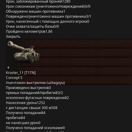
Урон, заблокированный бронёй
1280
Урон союзникам (уничтожено/повреждений)
0/0
Обнаружено машин противника
1
Повреждено/уничтожено машин противника
3/1
Урон, нанесённый с помощью данного игрока
0
Очки захвата/защиты базы
0/0
Пройдено километров
1,86
Закрыть
Kroster_11 [T1TN]
Concept 5
Уничтожен выстрелом (uzbagoyu)
Произведено выстрелов
3
прямых попаданий/пробитий
3/2
осколочно-фугасных повреждений
2
Нанесение урона
1252
с дистанции свыше 300 м
508
Получено попаданий
4
пробитий
4
не нанёсших урон
0
Получено попаданий осколками
0