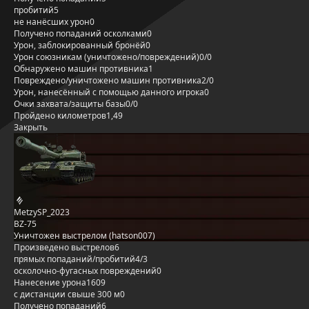
пробитий
5
не нанёсших урон
0
Получено попаданий осколками
0
Урон, заблокированный бронёй
0
Урон союзникам (уничтожено/повреждений)
0/0
Обнаружено машин противника
1
Повреждено/уничтожено машин противника
2/0
Урон, нанесённый с помощью данного игрока
0
Очки захвата/защиты базы
0/0
Пройдено километров
1,49
Закрыть
MetzySP_2023
BZ-75
Уничтожен выстрелом (hatson007)
Произведено выстрелов
6
прямых попаданий/пробитий
4/3
осколочно-фугасных повреждений
0
Нанесение урона
1609
с дистанции свыше 300 м
0
Получено попаданий
6