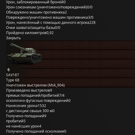
Урон, заблокированный бронёй
0
Урон союзникам (уничтожено/повреждений)
0/0
Обнаружено машин противника
2
Повреждено/уничтожено машин противника
3/0
Урон, нанесённый с помощью данного игрока
228
Очки захвата/защиты базы
0/0
Пройдено километров
0,92
Закрыть
SAV187
Type 68
Уничтожен выстрелом (Msk_904)
Произведено выстрелов
9
прямых попаданий/пробитий
7/4
осколочно-фугасных повреждений
0
Нанесение урона
1532
с дистанции свыше 300 м
0
Получено попаданий
9
пробитий
5
не нанёсших урон
4
Получено попаданий осколками
0