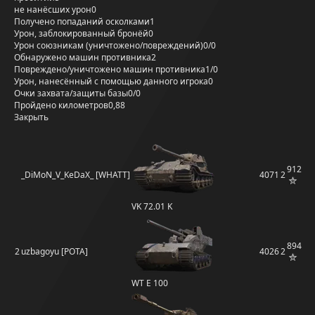
не нанёсших урон
0
Получено попаданий осколками
1
Урон, заблокированный бронёй
0
Урон союзникам (уничтожено/повреждений)
0/0
Обнаружено машин противника
2
Повреждено/уничтожено машин противника
1/0
Урон, нанесённый с помощью данного игрока
0
Очки захвата/защиты базы
0/0
Пройдено километров
0,88
Закрыть
912
_DiMoN_V_KeDaX_ [WHATT]
4071
2
VK 72.01 K
894
2
uzbagoyu [POTA]
4026
2
WT E 100