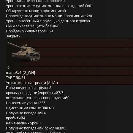
Урон, заблокированный бронёй
0
Урон союзникам (уничтожено/повреждений)
0/0
Обнаружено машин противника
0
Повреждено/уничтожено машин противника
2/0
Урон, нанесённый с помощью данного игрока
0
Очки захвата/защиты базы
0/0
Пройдено километров
1,69
Закрыть
mario3v1 [G_WN]
TVP T 50/51
Уничтожен выстрелом (AnVe)
Произведено выстрелов
8
прямых попаданий/пробитий
7/5
осколочно-фугасных повреждений
0
Нанесение урона
1235
с дистанции свыше 300 м
0
Получено попаданий
4
пробитий
4
не нанёсших урон
0
Получено попаданий осколками
0