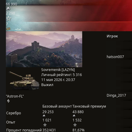
66 990
2 298
7
Игрок
hatson007
Sovremenik [LAZYN]
Личный рейтинг:
5 316
11 мая 2026 г. 20:37
Выжил
Dinga_2017
"Astron-FL"
Базовый аккаунт
Танковый премиум
29 253
43 880
Серебро
1 021
1 532
Опыт
Процент попаданий
352/431
81,67%