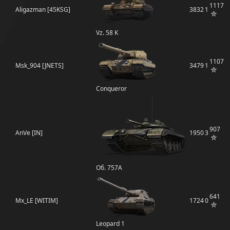
1117
Aligazman [45KSG]
3832
1
Vz. 58 K
1107
Msk_904 [JNETS]
3479
1
Conqueror
907
AnVe [IN]
1950
3
Об. 757А
641
Mx_LE [WITIM]
1724
0
Leopard 1