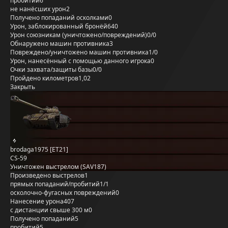
пробитий
6
не нанёсших урон
2
Получено попаданий осколками
0
Урон, заблокированный бронёй
640
Урон союзникам (уничтожено/повреждений)
0/0
Обнаружено машин противника
3
Повреждено/уничтожено машин противника
1/0
Урон, нанесённый с помощью данного игрока
0
Очки захвата/защиты базы
0/0
Пройдено километров
1,02
Закрыть
brodaga1975 [ET21]
CS-59
Уничтожен выстрелом (SAV187)
Произведено выстрелов
1
прямых попаданий/пробитий
1/1
осколочно-фугасных повреждений
0
Нанесение урона
407
с дистанции свыше 300 м
0
Получено попаданий
5
пробитий
5