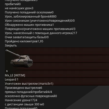
пробитий
0
не нанёсших урон
3
Получено попаданий осколками
0
Урон, заблокированный бронёй
880
Урон союзникам (уничтожено/повреждений)
0/0
Обнаружено машин противника
1
Повреждено/уничтожено машин противника
4/3
Урон, нанесённый с помощью данного игрока
217
Очки захвата/защиты базы
0/0
Пройдено километров
1,95
Закрыть
Mx_LE [WITIM]
Leopard 1
Уничтожен выстрелом (mario3v1)
Произведено выстрелов
6
прямых попаданий/пробитий
4/4
осколочно-фугасных повреждений
0
Нанесение урона
1724
с дистанции свыше 300 м
0
Получено попаданий
5