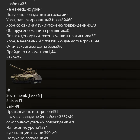
пробитий
5
не нанёсших урон
1
Получено попаданий осколками
2
Урон, заблокированный бронёй
460
Урон союзникам (уничтожено/повреждений)
0/0
Обнаружено машин противника
0
Повреждено/уничтожено машин противника
3/1
Урон, нанесённый с помощью данного игрока
399
Очки захвата/защиты базы
0/0
Пройдено километров
1,44
Закрыть
Sovremenik [LAZYN]
Astron-FL
Выжил
Произведено выстрелов
431
прямых попаданий/пробитий
352/49
осколочно-фугасных повреждений
265
Нанесение урона
1581
с дистанции свыше 300 м
0
Получено попаданий
9