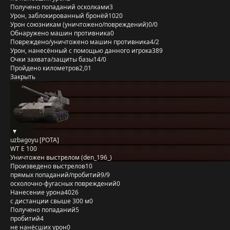
Получено попаданий осколками
3
Урон, заблокированный бронёй
1020
Урон союзникам (уничтожено/повреждений)
0/0
Обнаружено машин противника
0
Повреждено/уничтожено машин противника
4/2
Урон, нанесённый с помощью данного игрока
389
Очки захвата/защиты базы
14/0
Пройдено километров
2,01
Закрыть
uzbagoyu [POTA]
WT E 100
Уничтожен выстрелом (den_196_)
Произведено выстрелов
10
прямых попаданий/пробитий
9/9
осколочно-фугасных повреждений
0
Нанесение урона
4026
с дистанции свыше 300 м
0
Получено попаданий
5
пробитий
4
не нанёсших урон
0