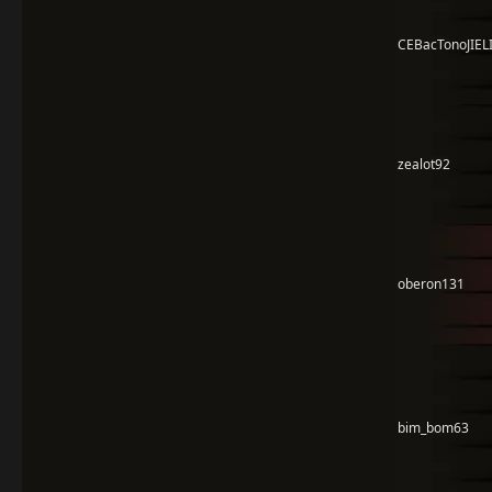
CEBacTonoJIELI
zealot92
oberon131
bim_bom63