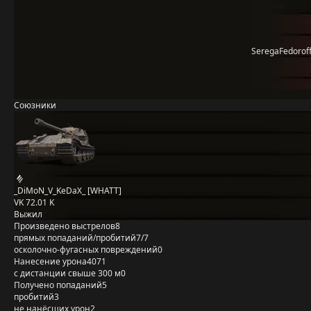
SeregaFedorof
Союзники
_DiMoN_V_KeDaX_ [WHATT]
VK 72.01 K
Выжил
Произведено выстрелов
8
прямых попаданий/пробитий
7/7
осколочно-фугасных повреждений
0
Нанесение урона
4071
с дистанции свыше 300 м
0
Получено попаданий
5
пробитий
3
не нанёсших урон
2