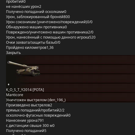
пробитий
0
не нанёсших урон
2
Получено попаданий осколками
0
Урон, заблокированный бронёй
800
Урон союзникам (уничтожено/повреждений)
0/0
Обнаружено машин противника
0
Повреждено/уничтожено машин противника
2/0
Урон, нанесённый с помощью данного игрока
520
Очки захвата/защиты базы
0/0
Пройдено километров
1,36
Закрыть
K_O_S_T_Y2014 [POTA]
Manticore
Уничтожен выстрелом (den_196_)
Произведено выстрелов
2
прямых попаданий/пробитий
2/2
осколочно-фугасных повреждений
0
Нанесение урона
791
с дистанции свыше 300 м
0
Получено попаданий
5