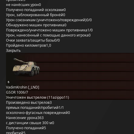
не нанёсших урон
0
Получено попаданий осколками
0
Урон, заблокированный бронёй
0
Урон союзникам (уничтожено/повреждений)
0/0
Обнаружено машин противника
0
Повреждено/уничтожено машин противника
1/0
Урон, нанесённый с помощью данного игрока
0
Очки захвата/защиты базы
0/0
Пройдено километров
1,0
Закрыть
VadimKrohin [_LND]
GSOR 1006/7
Уничтожен выстрелом (11azippo11)
Произведено выстрелов
3
прямых попаданий/пробитий
1/1
осколочно-фугасных повреждений
0
Нанесение урона
363
с дистанции свыше 300 м
0
Получено попаданий
5
пробитий
5