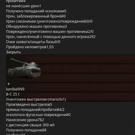
пробитий
4
не нанёсших урон
1
Получено попаданий осколками
0
Урон, заблокированный бронёй
0
Урон союзникам (уничтожено/повреждений)
0/0
Обнаружено машин противника
3
Повреждено/уничтожено машин противника
2/0
Урон, нанесённый с помощью данного игрока
292
Очки захвата/защиты базы
0/0
Пройдено километров
1,03
Закрыть
kanibal999
B-C 25 t
Уничтожен выстрелом (mario3v1)
Произведено выстрелов
5
прямых попаданий/пробитий
4/2
осколочно-фугасных повреждений
0
Нанесение урона
782
с дистанции свыше 300 м
0
Получено попаданий
8