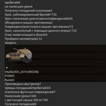
пробитий
4
не нанёсших урон
4
Получено попаданий осколками
4
Урон, заблокированный бронёй
1730
Урон союзникам (уничтожено/повреждений)
0/0
Обнаружено машин противника
2
Повреждено/уничтожено машин противника
7/2
Урон, нанесённый с помощью данного игрока
1725
Очки захвата/защиты базы
0/0
Пройдено километров
2,52
Закрыть
Vitalik2005_2019 [WOON]
FV3805
Выжил
Произведено выстрелов
7
прямых попаданий/пробитий
3/0
осколочно-фугасных повреждений
7
Нанесение урона
1340
с дистанции свыше 300 м
1189
Получено попаданий
0