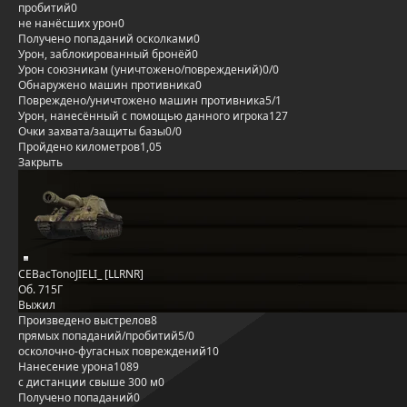
пробитий
0
не нанёсших урон
0
Получено попаданий осколками
0
Урон, заблокированный бронёй
0
Урон союзникам (уничтожено/повреждений)
0/0
Обнаружено машин противника
0
Повреждено/уничтожено машин противника
5/1
Урон, нанесённый с помощью данного игрока
127
Очки захвата/защиты базы
0/0
Пройдено километров
1,05
Закрыть
CEBacTonoJIELI_ [LLRNR]
Об. 715Г
Выжил
Произведено выстрелов
8
прямых попаданий/пробитий
5/0
осколочно-фугасных повреждений
10
Нанесение урона
1089
с дистанции свыше 300 м
0
Получено попаданий
0