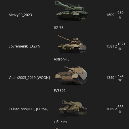
689
MetzySP_2023
1609
1
BZ-75
1021
Sovremenik [LAZYN]
1581
2
Astron-FL
752
Vitalik2005_2019 [WOON]
1340
1
FV3805
638
CEBacTonoJIELI_ [LLRNR]
1089
2
Об. 715Г