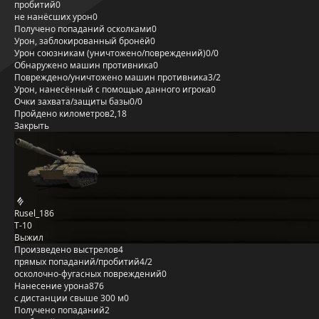
пробитий
0
не нанёсших урон
0
Получено попаданий осколками
0
Урон, заблокированный бронёй
0
Урон союзникам (уничтожено/повреждений)
0/0
Обнаружено машин противника
0
Повреждено/уничтожено машин противника
3/2
Урон, нанесённый с помощью данного игрока
0
Очки захвата/защиты базы
0/0
Пройдено километров
2,18
Закрыть
Rusel_186
Т-10
Выжил
Произведено выстрелов
4
прямых попаданий/пробитий
4/2
осколочно-фугасных повреждений
0
Нанесение урона
876
с дистанции свыше 300 м
0
Получено попаданий
2