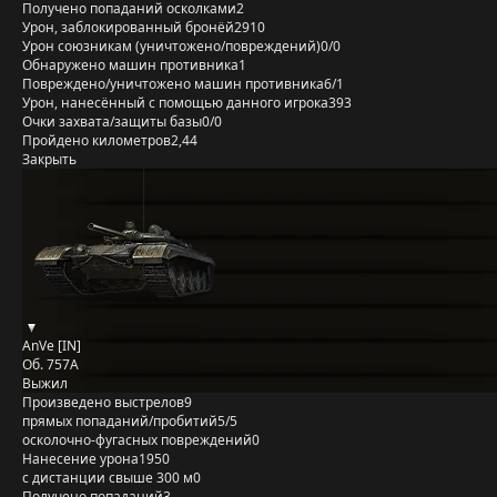
Получено попаданий осколками
2
Урон, заблокированный бронёй
2910
Урон союзникам (уничтожено/повреждений)
0/0
Обнаружено машин противника
1
Повреждено/уничтожено машин противника
6/1
Урон, нанесённый с помощью данного игрока
393
Очки захвата/защиты базы
0/0
Пройдено километров
2,44
Закрыть
AnVe [IN]
Об. 757А
Выжил
Произведено выстрелов
9
прямых попаданий/пробитий
5/5
осколочно-фугасных повреждений
0
Нанесение урона
1950
с дистанции свыше 300 м
0
Получено попаданий
3