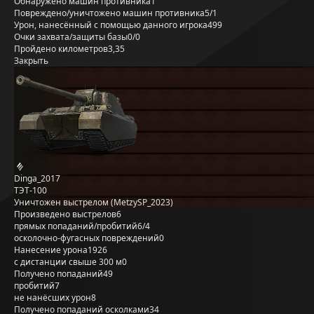
Обнаружено машин противника
1
Повреждено/уничтожено машин противника
5/1
Урон, нанесённый с помощью данного игрока
499
Очки захвата/защиты базы
0/0
Пройдено километров
3,35
Закрыть
Dinga_2017
ТЭТ-100
Уничтожен выстрелом (MetzySP_2023)
Произведено выстрелов
6
прямых попаданий/пробитий
6/4
осколочно-фугасных повреждений
0
Нанесение урона
1926
с дистанции свыше 300 м
0
Получено попаданий
49
пробитий
7
не нанёсших урон
8
Получено попаданий осколками
34