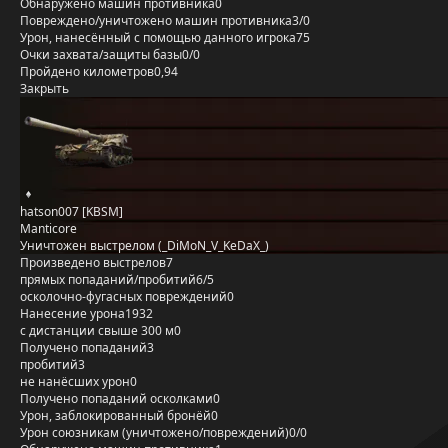
Обнаружено машин противника
0
Повреждено/уничтожено машин противника
3/0
Урон, нанесённый с помощью данного игрока
75
Очки захвата/защиты базы
0/0
Пройдено километров
0,94
Закрыть
hatson007 [KBSM]
Manticore
Уничтожен выстрелом (_DiMoN_V_KeDaX_)
Произведено выстрелов
7
прямых попаданий/пробитий
6/5
осколочно-фугасных повреждений
0
Нанесение урона
1932
с дистанции свыше 300 м
0
Получено попаданий
3
пробитий
3
не нанёсших урон
0
Получено попаданий осколками
0
Урон, заблокированный бронёй
0
Урон союзникам (уничтожено/повреждений)
0/0