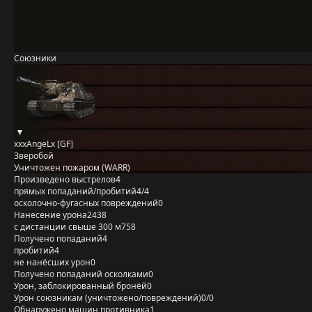
Союзники
xxxAngeLx [GF]
Зверобой
Уничтожен пожаром (WARR)
Произведено выстрелов
4
прямых попаданий/пробитий
4/4
осколочно-фугасных повреждений
0
Нанесение урона
2438
с дистанции свыше 300 м
758
Получено попаданий
4
пробитий
4
не нанёсших урон
0
Получено попаданий осколками
0
Урон, заблокированный бронёй
0
Урон союзникам (уничтожено/повреждений)
0/0
Обнаружено машин противника
1