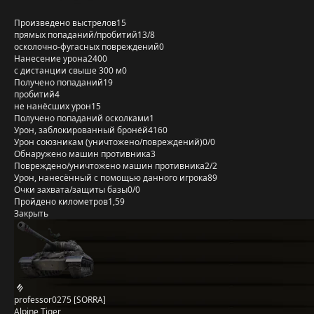
Произведено выстрелов
15
прямых попаданий/пробитий
13/8
осколочно-фугасных повреждений
0
Нанесение урона
2400
с дистанции свыше 300 м
0
Получено попаданий
19
пробитий
4
не нанёсших урон
15
Получено попаданий осколками
1
Урон, заблокированный бронёй
4160
Урон союзникам (уничтожено/повреждений)
0/0
Обнаружено машин противника
3
Повреждено/уничтожено машин противника
2/2
Урон, нанесённый с помощью данного игрока
89
Очки захвата/защиты базы
0/0
Пройдено километров
1,59
Закрыть
professor0275 [SORRA]
Alpine Tiger