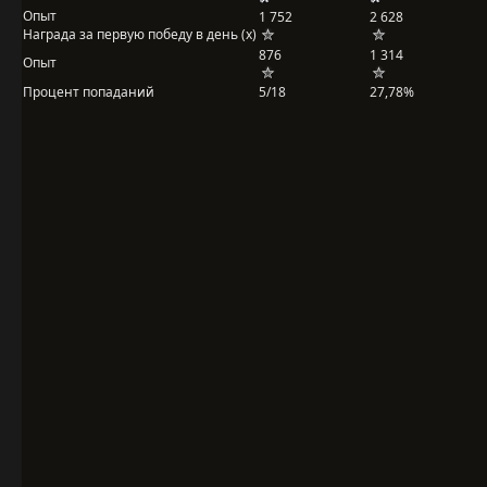
Опыт
1 752
2 628
Награда за первую победу в день (x)
876
1 314
Опыт
Процент попаданий
5/18
27,78%