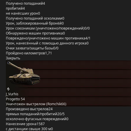
Получено попаданий
4
пробитий
4
не нанёсших урон
0
Получено попаданий осколками
0
Урон, заблокированный бронёй
0
Урон союзникам (уничтожено/повреждений)
0/0
Обнаружено машин противника
0
Повреждено/уничтожено машин противника
4/1
Урон, нанесённый с помощью данного игрока
0
Очки захвата/защиты базы
0/0
Пройдено километров
1,71
Закрыть
J_Vurhis
Progetto 54
Уничтожен выстрелом (Romchik66)
Произведено выстрелов
24
прямых попаданий/пробитий
20/5
осколочно-фугасных повреждений
0
Нанесение урона
1587
с дистанции свыше 300 м
0