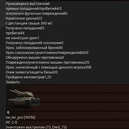
Произведено выстрелов
6
прямых попаданий/пробитий
4/3
осколочно-фугасных повреждений
0
Нанесение урона
423
с дистанции свыше 300 м
0
Получено попаданий
5
пробитий
4
не нанёсших урон
1
Получено попаданий осколками
0
Урон, заблокированный бронёй
0
Урон союзникам (уничтожено/повреждений)
0/0
Обнаружено машин противника
0
Повреждено/уничтожено машин противника
2/0
Урон, нанесённый с помощью данного игрока
308
Очки захвата/защиты базы
0/0
Пройдено километров
1,25
Закрыть
vw_ter_pro [YATM]
ИС-2-II
Уничтожен выстрелом (73_OieG_73)