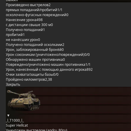
Произведено выстрелов
2
прямых попаданий/пробитий
1/1
осколочно-фугасных повреждений
0
Нанесение урона
498
с дистанции свыше 300 м
0
Получено попаданий
1
пробитий
1
не нанёсших урон
0
Получено попаданий осколками
2
Урон, заблокированный бронёй
0
Урон союзникам (уничтожено/повреждений)
0/0
Обнаружено машин противника
0
Повреждено/уничтожено машин противника
1/1
Урон, нанесённый с помощью данного игрока
892
Очки захвата/защиты базы
0/0
Пройдено километров
2,38
Закрыть
_l_T1000_l_
Super Hellcat
Уничтожен выстрелом (andru_80ru)