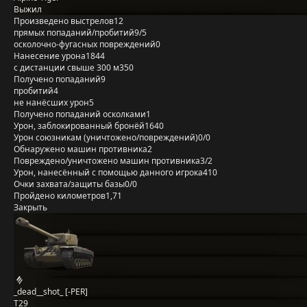
Выжил
Произведено выстрелов
12
прямых попаданий/пробитий
9/5
осколочно-фугасных повреждений
0
Нанесение урона
1844
с дистанции свыше 300 м
350
Получено попаданий
9
пробитий
4
не нанёсших урон
5
Получено попаданий осколками
1
Урон, заблокированный бронёй
1640
Урон союзникам (уничтожено/повреждений)
0/0
Обнаружено машин противника
2
Повреждено/уничтожено машин противника
3/2
Урон, нанесённый с помощью данного игрока
410
Очки захвата/защиты базы
0/0
Пройдено километров
1,71
Закрыть
_dead__shot_ [-PER]
T29