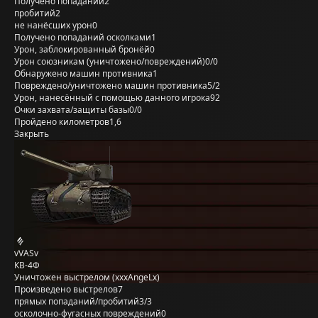
Получено попаданий
2
пробитий
2
не нанёсших урон
0
Получено попаданий осколками
1
Урон, заблокированный бронёй
0
Урон союзникам (уничтожено/повреждений)
0/0
Обнаружено машин противника
1
Повреждено/уничтожено машин противника
5/2
Урон, нанесённый с помощью данного игрока
92
Очки захвата/защиты базы
0/0
Пройдено километров
1,6
Закрыть
vVASv
КВ-4Ф
Уничтожен выстрелом (xxxAngeLx)
Произведено выстрелов
7
прямых попаданий/пробитий
3/3
осколочно-фугасных повреждений
0