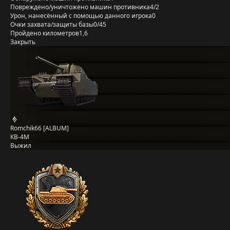
Повреждено/уничтожено машин противника
4/2
Урон, нанесённый с помощью данного игрока
0
Очки захвата/защиты базы
0/45
Пройдено километров
1,6
Закрыть
Romchik66 [ALBUM]
КВ-4М
Выжил