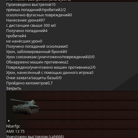
Произведено выстрелов
10
прямых попаданий/пробитий
2/2
осколочно-фугасных повреждений
0
Нанесение урона
497
с дистанции свыше 300 м
0
Получено попаданий
4
пробитий
4
не нанёсших урон
0
Получено попаданий осколками
0
Урон, заблокированный бронёй
0
Урон союзникам (уничтожено/повреждений)
0/0
Обнаружено машин противника
2
Повреждено/уничтожено машин противника
2/0
Урон, нанесённый с помощью данного игрока
0
Очки захвата/защиты базы
0/0
Пройдено километров
0,7
Закрыть
Nbarfgc
AMX 13 75
Уничтожен выстрелом (cah666)