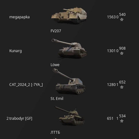
540
megapapka
1563
0
FV207
908
Kunarg
1301
0
Löwe
652
CAT_2024_2 [-7YA_]
1280
1
St. Emil
534
2
trabodyr [GF]
651
1
ЛТТБ