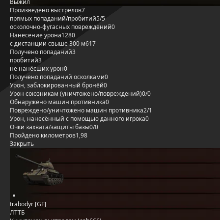
Выжил
Произведено выстрелов
7
прямых попаданий/пробитий
5/5
осколочно-фугасных повреждений
0
Нанесение урона
1280
с дистанции свыше 300 м
617
Получено попаданий
3
пробитий
3
не нанёсших урон
0
Получено попаданий осколками
0
Урон, заблокированный бронёй
0
Урон союзникам (уничтожено/повреждений)
0/0
Обнаружено машин противника
0
Повреждено/уничтожено машин противника
2/1
Урон, нанесённый с помощью данного игрока
0
Очки захвата/защиты базы
0/0
Пройдено километров
1,98
Закрыть
trabodyr [GF]
ЛТТБ