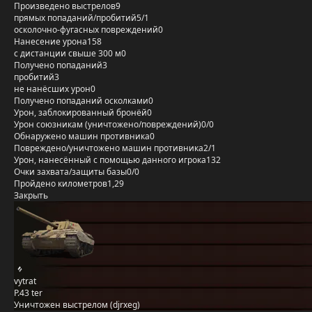
Произведено выстрелов
9
прямых попаданий/пробитий
5/1
осколочно-фугасных повреждений
0
Нанесение урона
158
с дистанции свыше 300 м
0
Получено попаданий
3
пробитий
3
не нанёсших урон
0
Получено попаданий осколками
0
Урон, заблокированный бронёй
0
Урон союзникам (уничтожено/повреждений)
0/0
Обнаружено машин противника
0
Повреждено/уничтожено машин противника
2/1
Урон, нанесённый с помощью данного игрока
132
Очки захвата/защиты базы
0/0
Пройдено километров
1,29
Закрыть
vytrat
P.43 ter
Уничтожен выстрелом (djrxeg)