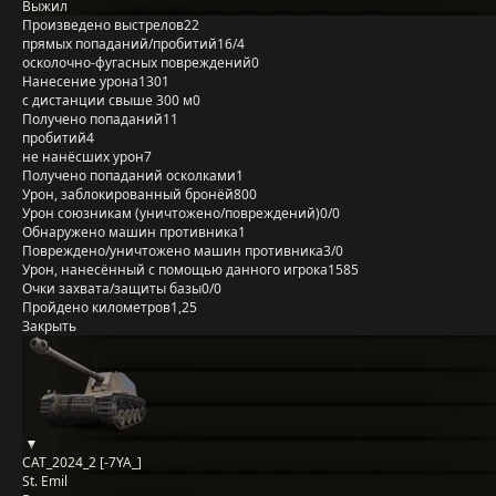
Выжил
Произведено выстрелов
22
прямых попаданий/пробитий
16/4
осколочно-фугасных повреждений
0
Нанесение урона
1301
с дистанции свыше 300 м
0
Получено попаданий
11
пробитий
4
не нанёсших урон
7
Получено попаданий осколками
1
Урон, заблокированный бронёй
800
Урон союзникам (уничтожено/повреждений)
0/0
Обнаружено машин противника
1
Повреждено/уничтожено машин противника
3/0
Урон, нанесённый с помощью данного игрока
1585
Очки захвата/защиты базы
0/0
Пройдено километров
1,25
Закрыть
CAT_2024_2 [-7YA_]
St. Emil