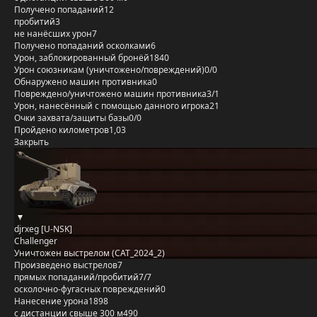
Получено попаданий
12
пробитий
3
не нанёсших урон
7
Получено попаданий осколками
6
Урон, заблокированный бронёй
1840
Урон союзникам (уничтожено/повреждений)
0/0
Обнаружено машин противника
0
Повреждено/уничтожено машин противника
3/1
Урон, нанесённый с помощью данного игрока
21
Очки захвата/защиты базы
0/0
Пройдено километров
1,03
Закрыть
djrxeg [U-NSK]
Challenger
Уничтожен выстрелом (CAT_2024_2)
Произведено выстрелов
7
прямых попаданий/пробитий
7/7
осколочно-фугасных повреждений
0
Нанесение урона
1898
с дистанции свыше 300 м
490