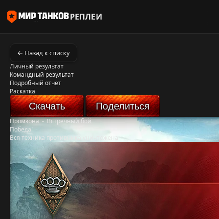
РЕПЛЕИ
← Назад к списку
Личный результат
Командный результат
Подробный отчёт
Раскатка
Скачать
Поделиться
Промзона
-
Встречный бой
Победа!
Вся техника противника уничтожена