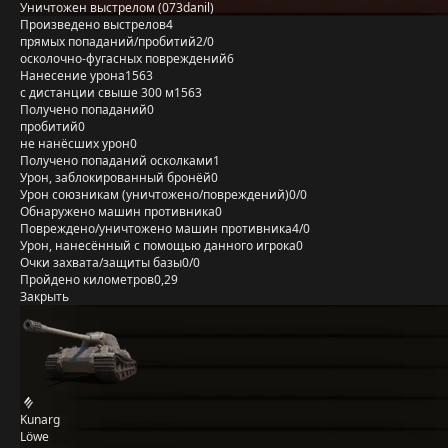
Уничтожен выстрелом (073danil)
Произведено выстрелов
4
прямых попаданий/пробитий
2/0
осколочно-фугасных повреждений
6
Нанесение урона
1563
с дистанции свыше 300 м
1563
Получено попаданий
0
пробитий
0
не нанёсших урон
0
Получено попаданий осколками
1
Урон, заблокированный бронёй
0
Урон союзникам (уничтожено/повреждений)
0/0
Обнаружено машин противника
0
Повреждено/уничтожено машин противника
4/0
Урон, нанесённый с помощью данного игрока
0
Очки захвата/защиты базы
0/0
Пройдено километров
0,29
Закрыть
Kunarg
Löwe