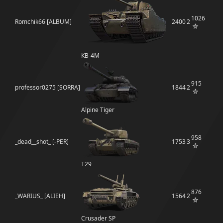
1026
Romchik66 [ALBUM]
2400
2
КВ-4М
915
professor0275 [SORRA]
1844
2
Alpine Tiger
958
_dead__shot_ [-PER]
1753
3
T29
876
_WARIUS_ [ALIEH]
1564
2
Crusader SP