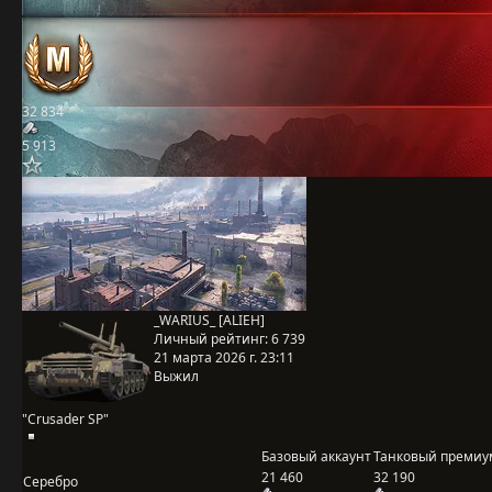
32 834
5 913
_WARIUS_ [ALIEH]
Личный рейтинг:
6 739
21 марта 2026 г. 23:11
Выжил
"Crusader SP"
Базовый аккаунт
Танковый премиу
21 460
32 190
Серебро