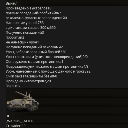
Выжил
Произведено выстрелов
10
прямых попаданий/пробитий
8/7
осколочно-фугасных повреждений
0
Нанесение урона
1753
с дистанции свыше 300 м
650
Получено попаданий
3
пробитий
2
не нанёсших урон
1
Получено попаданий осколками
2
Урон, заблокированный бронёй
320
Урон союзникам (уничтожено/повреждений)
0/0
Обнаружено машин противника
1
Повреждено/уничтожено машин противника
4/3
Урон, нанесённый с помощью данного игрока
392
Очки захвата/защиты базы
0/0
Пройдено километров
2,29
Закрыть
_WARIUS_ [ALIEH]
Crusader SP