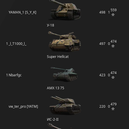
559
YAMAN_1 [S_Y_K]
498
1
У-18
474
1
_l_T1000_l_
497
0
Super Hellcat
474
1
Nbarfgc
423
0
AMX 13 75
479
vw_ter_pro [YATM]
220
0
ИС-2-II