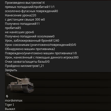
Произведено выстрелов
14
прямых попаданий/пробитий
11/1
осколочно-фугасных повреждений
0
Нанесение урона
220
с дистанции свыше 300 м
0
Получено попаданий
11
пробитий
5
не нанёсших урон
6
Получено попаданий осколками
0
Урон, заблокированный бронёй
1240
Урон союзникам (уничтожено/повреждений)
0/0
Обнаружено машин противника
2
Повреждено/уничтожено машин противника
1/0
Урон, нанесённый с помощью данного игрока
380
Очки захвата/защиты базы
0/0
Пройдено километров
1,21
Закрыть
mordvinmax
Tiger I
Выжил