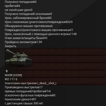
Получено попаданий
4
пробитий
4
не нанёсших урон
0
Получено попаданий осколками
0
Урон, заблокированный бронёй
0
Урон союзникам (уничтожено/повреждений)
0/0
Обнаружено машин противника
4
Повреждено/уничтожено машин противника
4/1
Урон, нанесённый с помощью данного игрока
1148
Очки захвата/защиты базы
0/0
Пройдено километров
1,99
Закрыть
WARR [HOW]
WZ-111 6
Уничтожен выстрелом (_dead__shot_)
Произведено выстрелов
17
прямых попаданий/пробитий
7/4
осколочно-фугасных повреждений
0
Нанесение урона
1497
с дистанции свыше 300 м
0