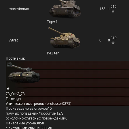
515
mordvinmax
158
1
Tiger I
319
vytrat
0
0
P.43 ter
Противник
73_OieG_73
Tornvagn
Уничтожен выстрелом (professor0275)
Произведено выстрелов
15
прямых попаданий/пробитий
12/8
осколочно-фугасных повреждений
0
Нанесение урона
3058
с дистанции свыше 300 м
0