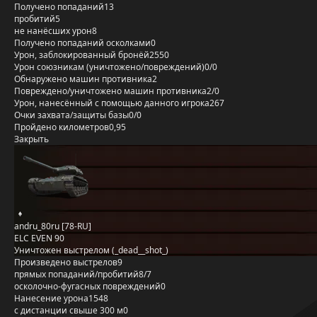
Получено попаданий
13
пробитий
5
не нанёсших урон
8
Получено попаданий осколками
0
Урон, заблокированный бронёй
2550
Урон союзникам (уничтожено/повреждений)
0/0
Обнаружено машин противника
2
Повреждено/уничтожено машин противника
2/0
Урон, нанесённый с помощью данного игрока
267
Очки захвата/защиты базы
0/0
Пройдено километров
0,95
Закрыть
andru_80ru [78-RU]
ELC EVEN 90
Уничтожен выстрелом (_dead__shot_)
Произведено выстрелов
9
прямых попаданий/пробитий
8/7
осколочно-фугасных повреждений
0
Нанесение урона
1548
с дистанции свыше 300 м
0