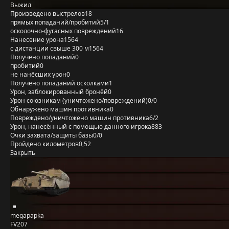
Выжил
Произведено выстрелов
18
прямых попаданий/пробитий
5/1
осколочно-фугасных повреждений
16
Нанесение урона
1564
с дистанции свыше 300 м
1564
Получено попаданий
0
пробитий
0
не нанёсших урон
0
Получено попаданий осколками
1
Урон, заблокированный бронёй
0
Урон союзникам (уничтожено/повреждений)
0/0
Обнаружено машин противника
0
Повреждено/уничтожено машин противника
6/2
Урон, нанесённый с помощью данного игрока
883
Очки захвата/защиты базы
0/0
Пройдено километров
0,52
Закрыть
megapapka
FV207