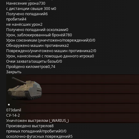
Нанесение урона
730
с дистанции свыше 300 м
0
Получено попаданий
6
пробитий
4
не нанёсших урон
2
Получено попаданий осколками
0
Урон, заблокированный бронёй
780
Урон союзникам (уничтожено/повреждений)
0/0
Обнаружено машин противника
2
Повреждено/уничтожено машин противника
2/0
Урон, нанесённый с помощью данного игрока
0
Очки захвата/защиты базы
0/0
Пройдено километров
0,74
Закрыть
073danil
СУ-14-2
Уничтожен выстрелом (_WARIUS_)
Произведено выстрелов
8
прямых попаданий/пробитий
0/0
осколочно-фугасных повреждений
5