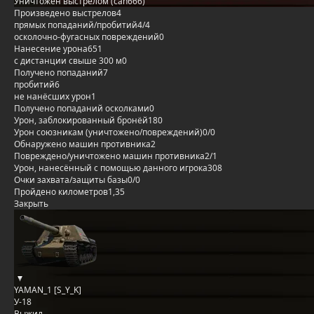
Уничтожен выстрелом (cah666)
Произведено выстрелов
4
прямых попаданий/пробитий
4/4
осколочно-фугасных повреждений
0
Нанесение урона
651
с дистанции свыше 300 м
0
Получено попаданий
7
пробитий
6
не нанёсших урон
1
Получено попаданий осколками
0
Урон, заблокированный бронёй
180
Урон союзникам (уничтожено/повреждений)
0/0
Обнаружено машин противника
2
Повреждено/уничтожено машин противника
2/1
Урон, нанесённый с помощью данного игрока
308
Очки захвата/защиты базы
0/0
Пройдено километров
1,35
Закрыть
YAMAN_1 [S_Y_K]
У-18
Выжил