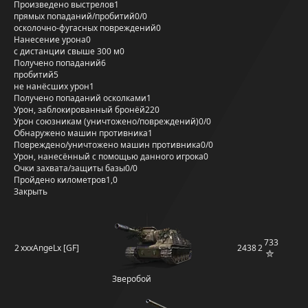
Произведено выстрелов
1
прямых попаданий/пробитий
0/0
осколочно-фугасных повреждений
0
Нанесение урона
0
с дистанции свыше 300 м
0
Получено попаданий
6
пробитий
5
не нанёсших урон
1
Получено попаданий осколками
1
Урон, заблокированный бронёй
220
Урон союзникам (уничтожено/повреждений)
0/0
Обнаружено машин противника
1
Повреждено/уничтожено машин противника
0/0
Урон, нанесённый с помощью данного игрока
0
Очки захвата/защиты базы
0/0
Пройдено километров
1,0
Закрыть
733
2
xxxAngeLx [GF]
2438
2
Зверобой