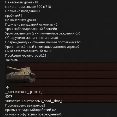
Нанесение урона
718
с дистанции свыше 300 м
718
Получено попаданий
1
пробитий
1
не нанёсших урон
0
Получено попаданий осколками
0
Урон, заблокированный бронёй
0
Урон союзникам (уничтожено/повреждений)
0/0
Обнаружено машин противника
0
Повреждено/уничтожено машин противника
3/1
Урон, нанесённый с помощью данного игрока
0
Очки захвата/защиты базы
0/0
Пройдено километров
0,21
Закрыть
__GIPERBOREY__ [H3KTO]
45TP
Уничтожен выстрелом (_dead__shot_)
Произведено выстрелов
3
прямых попаданий/пробитий
3/2
осколочно-фугасных повреждений
0