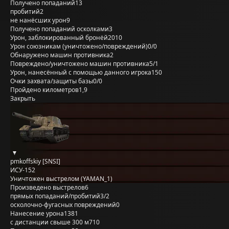
Получено попаданий
13
пробитий
2
не нанёсших урон
9
Получено попаданий осколками
3
Урон, заблокированный бронёй
2010
Урон союзникам (уничтожено/повреждений)
0/0
Обнаружено машин противника
2
Повреждено/уничтожено машин противника
5/1
Урон, нанесённый с помощью данного игрока
150
Очки захвата/защиты базы
0/0
Пройдено километров
1,9
Закрыть
pmkoffskiy [SNSI]
ИСУ-152
Уничтожен выстрелом (YAMAN_1)
Произведено выстрелов
6
прямых попаданий/пробитий
3/2
осколочно-фугасных повреждений
0
Нанесение урона
1381
с дистанции свыше 300 м
710