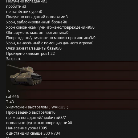
Получено попаданий
3
пробитий
3
не нанёсших урон
0
Получено попаданий осколками
3
Урон, заблокированный бронёй
0
Урон союзникам (уничтожено/повреждений)
0/0
Обнаружено машин противника
0
Повреждено/уничтожено машин противника
3/0
Урон, нанесённый с помощью данного игрока
0
Очки захвата/защиты базы
0/0
Пройдено километров
1,22
Закрыть
cah666
Т-43
Уничтожен выстрелом (_WARIUS_)
Произведено выстрелов
16
прямых попаданий/пробитий
8/7
осколочно-фугасных повреждений
0
Нанесение урона
1095
с дистанции свыше 300 м
734