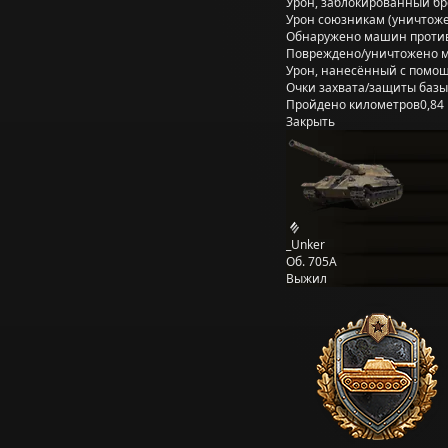
Урон, заблокированный б
Урон союзникам (уничтож
Обнаружено машин проти
Повреждено/уничтожено 
Урон, нанесённый с помощ
Очки захвата/защиты базы
Пройдено километров
0,84
Закрыть
_Unker
Об. 705А
Выжил