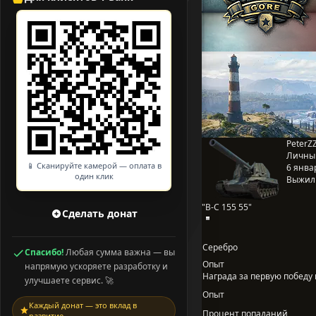
PeterZ
Личны
📱 Сканируйте камерой — оплата в
6 январ
один клик
Выжил
"B-C 155 55"
Сделать донат
Серебро
Спасибо!
Любая сумма важна — вы
Опыт
напрямую ускоряете разработку и
Награда за первую победу в
улучшаете сервис. 🚀
Опыт
Каждый донат — это вклад в
Процент попаданий
развитие