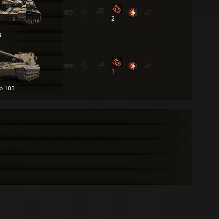
2
B
1
b 183