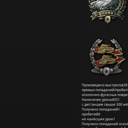
Произведено выстрелов
28
прямых попаданий/пробит
осколочно-фугасных повр
Нанесение урона
4051
с дистанции свыше 300 м
4
Получено попаданий
1
пробитий
0
не нанёсших урон
1
Получено попаданий оско