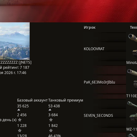
Игрок
Тех
KOLOOVRAT
ZZZZZZZZZ [JNETS]
Minot
й рейтинг:
7 187
я 2026 г. 17:46
PaK_6E3Mo3rJIbIu
T110E
Базовый аккаунт
Танковый премиум
35 625
53 438
2 456
3 684
SEVEN_SEC0NDS
 день (x)
1 228
1 842
WZ-11
13/28
46,43%