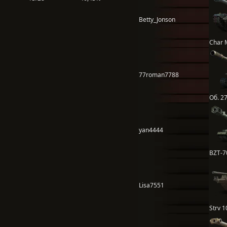
Betty_Jonson
Char 
77roman7788
Об. 2
yan4444
BZT-7
Lisa7551
Strv 1