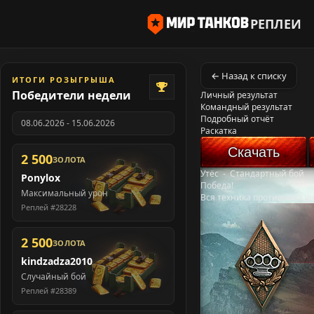
РЕПЛЕИ
← Назад к списку
ИТОГИ РОЗЫГРЫША
Победители недели
Личный результат
Командный результат
Подробный отчёт
08.06.2026 - 15.06.2026
Раскатка
Скачать
2 500
ЗОЛОТА
Утёс
-
Стандартный бой
Ponylox
Победа!
Максимальный урон
Вся техника противника у
Реплей #28228
2 500
ЗОЛОТА
kindzadza2010
Случайный бой
Реплей #28389