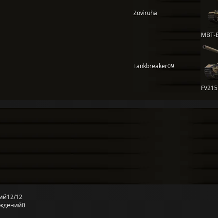
Zoviruha
MBT-
Tankbreaker09
FV215
ий
12/12
еждений
0