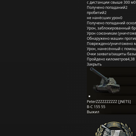
с дистанции свыше 300 м
0
Получено попаданий
2
пробитий
2
не нанёсших урон
0
Получено попаданий оско
Урон, заблокированный б
Урон союзникам (уничтож
Обнаружено машин проти
Повреждено/уничтожено 
Урон, нанесённый с помощ
Очки захвата/защиты базы
Пройдено километров
4,38
Закрыть
PeterZZZZZZZZZZ [JNETS]
B-C 155 55
Выжил