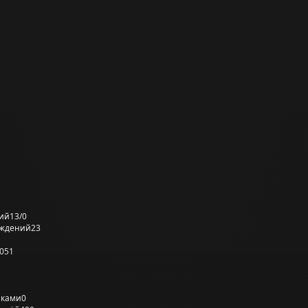
ий
13/0
еждений
23
051
лками
0