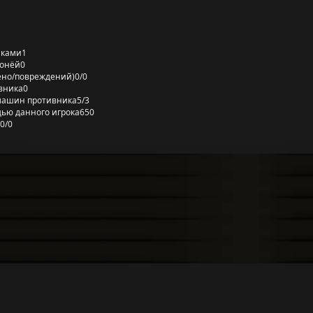
лками
1
ронёй
0
ено/повреждений)
0/0
вника
0
машин противника
5/3
ью данного игрока
650
0/0