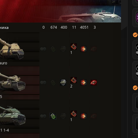
0
674
400
11
4051
3
ника
1
auro
2
5
1
1 1-4