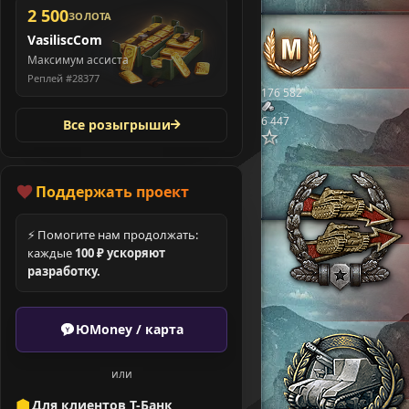
2 500
ЗОЛОТА
VasiliscCom
Максимум ассиста
Реплей #28377
176 582
6 447
Все розыгрыши
Поддержать проект
⚡ Помогите нам продолжать:
каждые
100 ₽ ускоряют
разработку.
ЮMoney / карта
или
Для клиентов Т-Банк