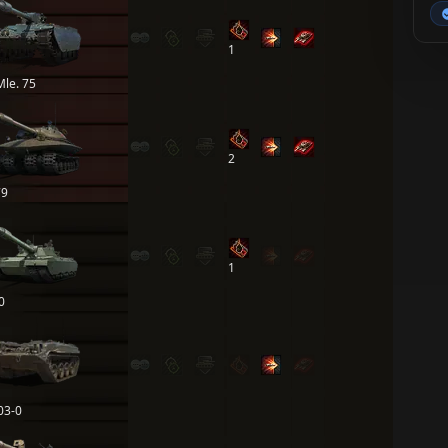
1
Mle. 75
2
79
1
0
03-0