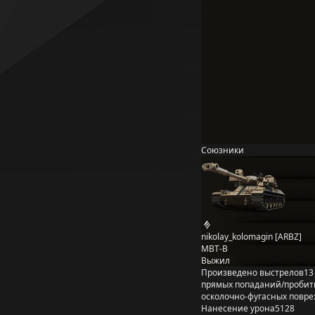
Союзники
nikolay_kolomagin [ARBZ]
MBT-B
Выжил
Произведено выстрелов
13
прямых попаданий/пробит
осколочно-фугасных повр
Нанесение урона
5128