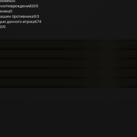
ронёй
400
ено/повреждений)
0/0
вника
0
машин противника
9/3
ью данного игрока
674
0/0