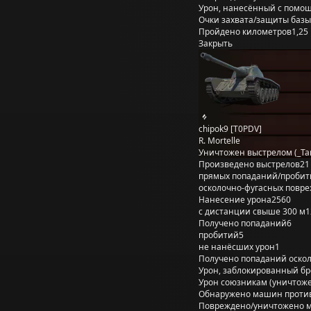
Урон, нанесённый с помощ
Очки захвата/защиты базы
Пройдено километров
1,25
Закрыть
chipok9 [T0PDV]
R. Mortelle
Уничтожен выстрелом (_Tan
Произведено выстрелов
21
прямых попаданий/пробит
осколочно-фугасных повр
Нанесение урона
2560
с дистанции свыше 300 м
1
Получено попаданий
6
пробитий
5
не нанёсших урон
1
Получено попаданий оско
Урон, заблокированный б
Урон союзникам (уничтож
Обнаружено машин проти
Повреждено/уничтожено 