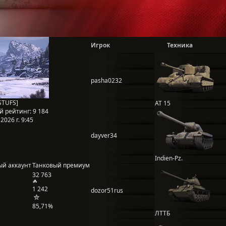
Игрок
Техника
pasha0232
STUFS]
AT 15
й рейтинг:
9 184
2026 г. 9:45
dayver34
Indien-Pz.
ый аккаунт
Танковый премиум
32 763
1 242
dozor51rus
85,71%
ЛТТБ