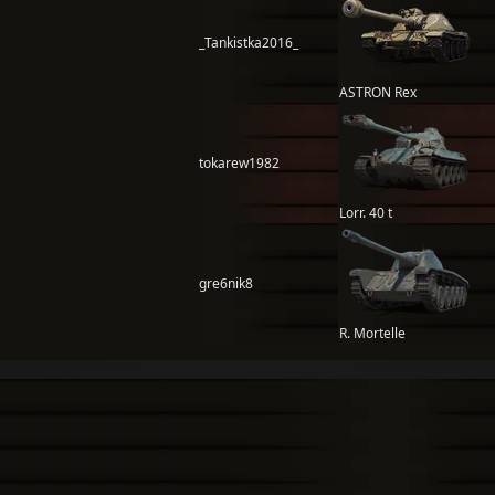
_Tankistka2016_
ASTRON Rex
tokarew1982
Lorr. 40 t
gre6nik8
R. Mortelle