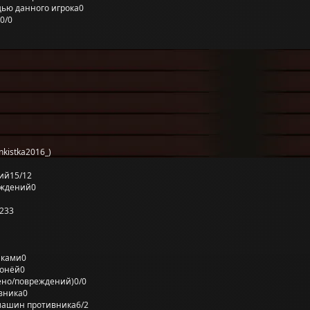
ью данного игрока
0
0/0
kistka2016_)
ий
15/12
еждений
0
233
лками
0
ронёй
0
ено/повреждений)
0/0
вника
0
машин противника
6/2