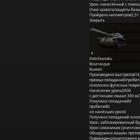
Урон, нанесённый с помощ
Очки захвата/защиты базы
Пройдено километров
2,51
Закрыть
DeloTexnuku
Bourrasque
Выжил
Произведено выстрелов
14
прямых попаданий/пробит
осколочно-фугасных повр
Нанесение урона
2636
с дистанции свыше 300 м
2
Получено попаданий
0
пробитий
0
не нанёсших урон
0
Получено попаданий оско
Урон, заблокированный б
Урон союзникам (уничтож
Обнаружено машин проти
Повреждено/уничтожено 