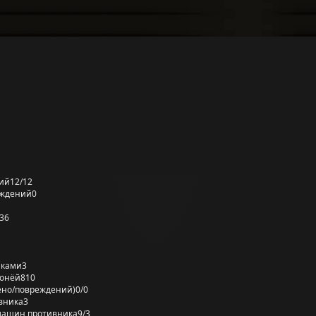
ий
12/12
еждений
0
36
лками
3
ронёй
810
ено/повреждений)
0/0
вника
3
машин противника
9/3