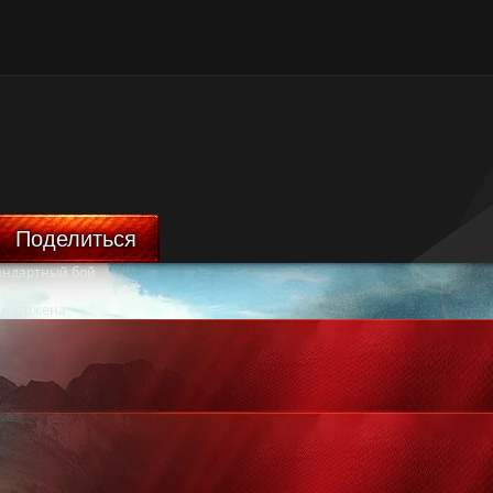
Поделиться
андартный бой
ничтожена