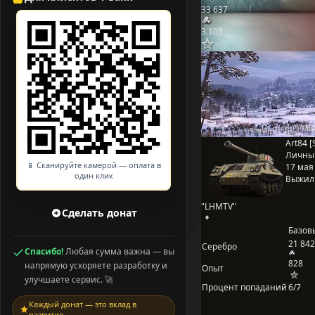
33 637
3 105
Art84 [
Личны
📱 Сканируйте камерой — оплата в
17 мая 
один клик
Выжил
"LHMTV"
Сделать донат
Базов
21 842
Серебро
Спасибо!
Любая сумма важна — вы
828
напрямую ускоряете разработку и
Опыт
улучшаете сервис. 🚀
Процент попаданий
6/7
Каждый донат — это вклад в
развитие