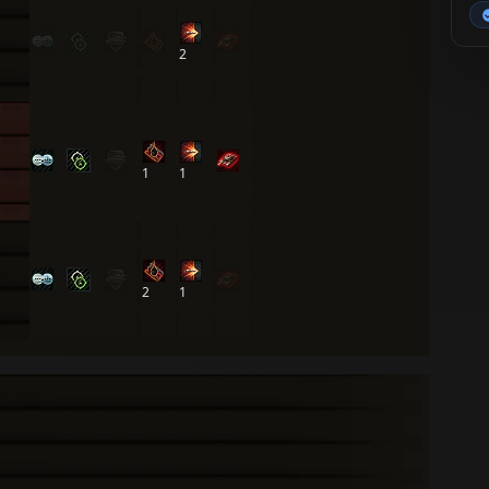
2
1
1
2
1