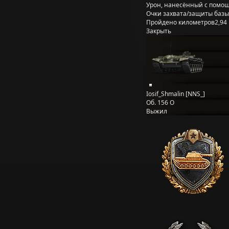
Урон, нанесённый с помощ
Очки захвата/защиты базы
Пройдено километров
2,94
Закрыть
Iosif_Shmalin [NNS_]
Об. 156 О
Выжил