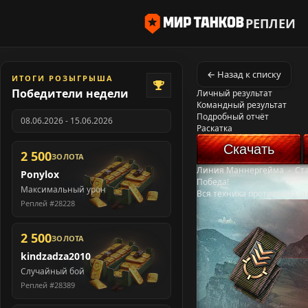
РЕПЛЕИ
← Назад к списку
ИТОГИ РОЗЫГРЫША
Победители недели
Личный результат
Командный результат
Подробный отчёт
08.06.2026 - 15.06.2026
Раскатка
Скачать
2 500
ЗОЛОТА
Линия Маннергейма
-
Ст
Ponylox
Победа!
Максимальный урон
Вся техника противника у
Реплей #28228
2 500
ЗОЛОТА
kindzadza2010
Случайный бой
Реплей #28389