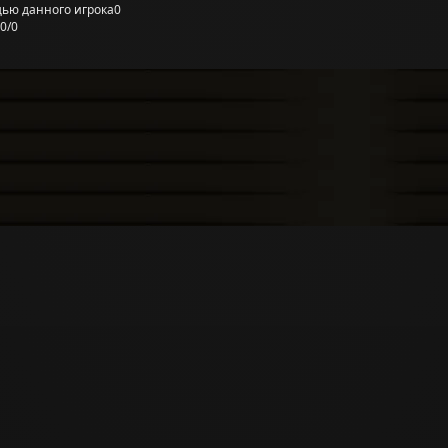
ью данного игрока
0
0/0