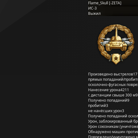
Flame_Skull [-ZETA]
ИС-3
Выжил
Произведено выстрелов
17
прямых попаданий/пробит
осколочно-фугасных повр
Нанесение урона
4211
с дистанции свыше 300 м
9
Получено попаданий
9
пробитий
3
не нанёсших урон
3
Получено попаданий оско
Урон, заблокированный б
Урон союзникам (уничтож
Обнаружено машин проти
Повреждено/уничтожено 