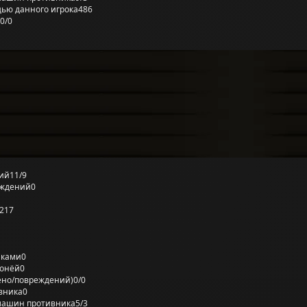
ью данного игрока
486
0/0
ий
11/9
еждений
0
217
лками
0
ронёй
0
ено/повреждений)
0/0
вника
0
машин противника
5/3