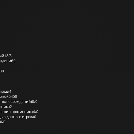
ий
18/8
еждений
0
38
лками
4
ронёй
5450
ено/повреждений)
0/0
вника
2
машин противника
4/0
ью данного игрока
0
0/0