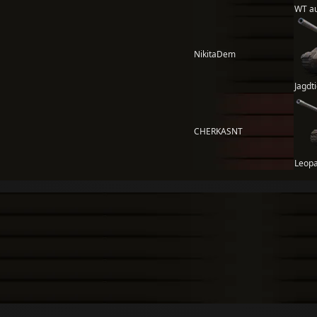
WT au
NikitaDem
Jagdt
CHERKASNT
Leopa