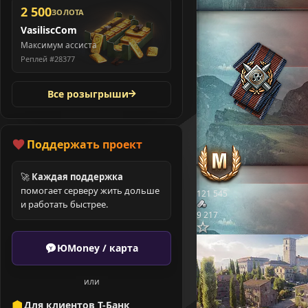
2 500
ЗОЛОТА
VasiliscCom
Максимум ассиста
Реплей #28377
Все розыгрыши
Поддержать проект
🚀
Каждая поддержка
помогает серверу жить дольше
121 545
и работать быстрее.
9 217
ЮMoney / карта
или
Для клиентов Т-Банк