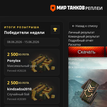
РЕПЛЕИ
← Назад к списку
ИТОГИ РОЗЫГРЫША
Победители недели
Личный результат
Командный результат
Подробный отчёт
08.06.2026 - 15.06.2026
Раскатка
Скачать
2 500
ЗОЛОТА
Монастырь
-
Стандартный
Ponylox
Победа!
Максимальный урон
Вся техника противника у
Реплей #28228
2 500
ЗОЛОТА
kindzadza2010
Случайный бой
Реплей #28389