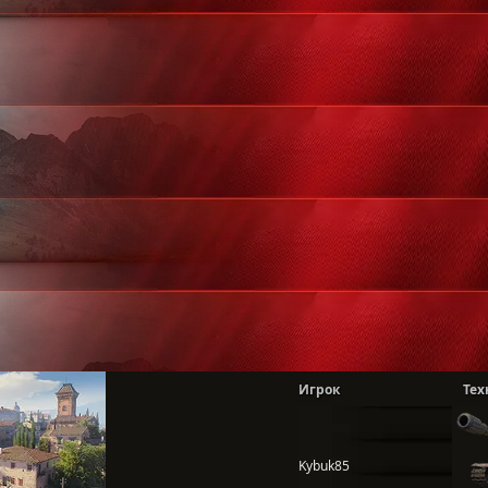
Игрок
Тех
Kybuk85