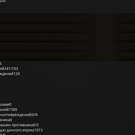
0/0
5
ий
241/103
еждений
126
лками
0
ронёй
1580
ено/повреждений)
0/0
вника
0
машин противника
6/3
ью данного игрока
1013