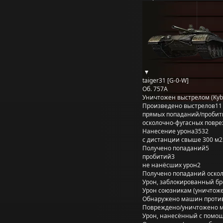
taiger31 [G-0-W]
Об. 757А
Уничтожен выстрелом (Kyb
Произведено выстрелов
11
прямых попаданий/пробит
осколочно-фугасных повр
Нанесение урона
3532
с дистанции свыше 300 м
2
Получено попаданий
5
пробитий
3
не нанёсших урон
2
Получено попаданий оско
Урон, заблокированный б
Урон союзникам (уничтож
Обнаружено машин проти
Повреждено/уничтожено 
Урон, нанесённый с помощ