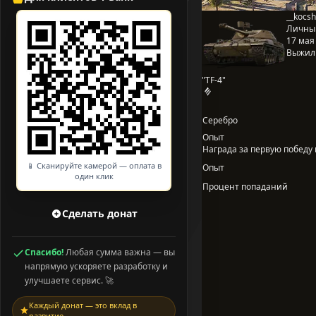
__kocs
Личны
17 мая 
Выжил
"TF-4"
Серебро
Опыт
Награда за первую победу в
📱 Сканируйте камерой — оплата в
Опыт
один клик
Процент попаданий
Сделать донат
Спасибо!
Любая сумма важна — вы
напрямую ускоряете разработку и
улучшаете сервис. 🚀
Каждый донат — это вклад в
развитие