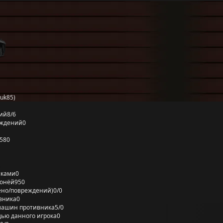
uk85)
ий
8/6
еждений
0
580
лками
0
ронёй
950
ено/повреждений)
0/0
вника
0
машин противника
5/0
ью данного игрока
0