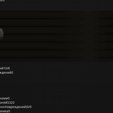
0/0
ий
10/6
еждений
0
лками
0
ронёй
5320
ено/повреждений)
0/0
вника
0