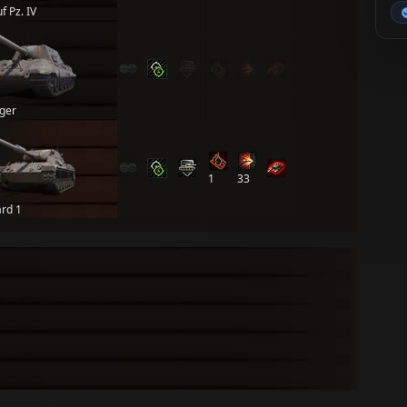
f Pz. IV
iger
1
33
rd 1