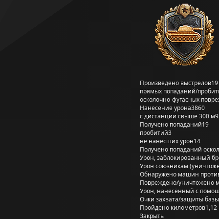
Произведено выстрелов
19
прямых попаданий/пробит
осколочно-фугасных повр
Нанесение урона
3860
с дистанции свыше 300 м
9
Получено попаданий
19
пробитий
3
не нанёсших урон
14
Получено попаданий оско
Урон, заблокированный б
Урон союзникам (уничтож
Обнаружено машин проти
Повреждено/уничтожено 
Урон, нанесённый с помощ
Очки захвата/защиты базы
Пройдено километров
1,12
Закрыть