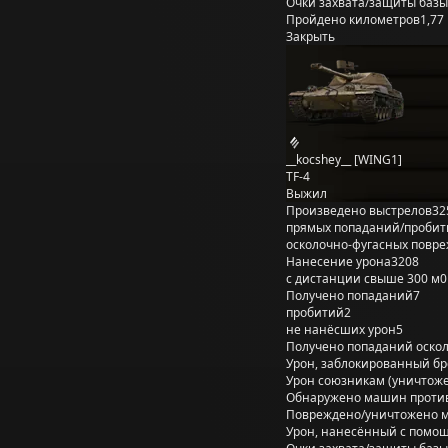
Очки захвата/защиты базы
Пройдено километров
1,77
Закрыть
__kocshey__ [WING1]
TF-4
Выжил
Произведено выстрелов
32
прямых попаданий/пробит
осколочно-фугасных повр
Нанесение урона
3208
с дистанции свыше 300 м
0
Получено попаданий
7
пробитий
2
не нанёсших урон
5
Получено попаданий оско
Урон, заблокированный б
Урон союзникам (уничтож
Обнаружено машин проти
Повреждено/уничтожено 
Урон, нанесённый с помощ