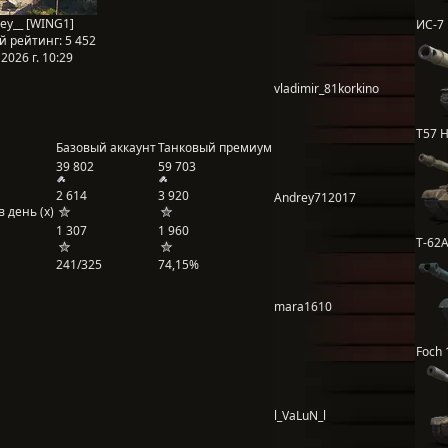
hey__ [WING1]
ИС-7
й рейтинг:
5 452
2026 г. 10:29
vladimir_81korkino
T57 
Базовый аккаунт
Танковый премиум
39 802
59 703
2 614
3 920
Andrey712017
 день (x)
1 307
1 960
Т-62
241/325
74,15%
mara1610
Foch 
l_VaLuN_l