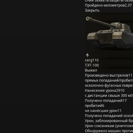
Очки захвата/защиты базы
Пройдено километров
2,37
Закрыть
cerg110
ТЭТ-100
Выжил
Произведено выстрелов
11
прямых попаданий/пробит
осколочно-фугасных повр
Нанесение урона
2910
с дистанции свыше 300 м
0
Получено попаданий
17
пробитий
6
не нанёсших урон
11
Получено попаданий оско
Урон, заблокированный б
Урон союзникам (уничтож
Обнаружено машин проти