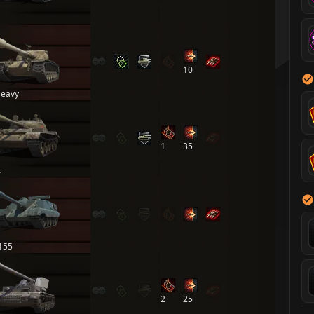
10
Heavy
1
35
А
155
2
25