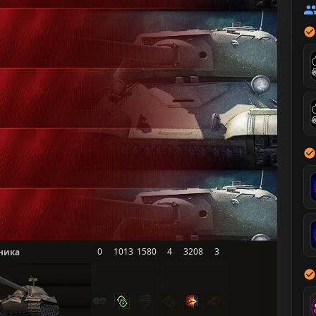
0
1013
1580
4
3208
3
ника