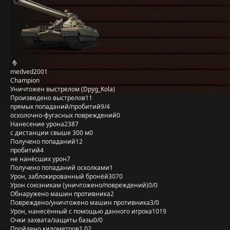
medved2001
Champion
Уничтожен выстрелом (Dpyg_Kola)
Произведено выстрелов
11
прямых попаданий/пробитий
9/4
осколочно-фугасных повреждений
0
Нанесение урона
2387
с дистанции свыше 300 м
0
Получено попаданий
12
пробитий
4
не нанёсших урон
7
Получено попаданий осколками
1
Урон, заблокированный бронёй
3070
Урон союзникам (уничтожено/повреждений)
0/0
Обнаружено машин противника
2
Повреждено/уничтожено машин противника
3/0
Урон, нанесённый с помощью данного игрока
1019
Очки захвата/защиты базы
0/0
Пройдено километров
1,02