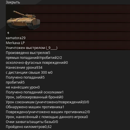
Закрыть
xamatora29
Merkava LP
Уничтожен выстрелом (_9____)
Произведено выстрелов
5
прямых попаданий/пробитий
2/2
осколочно-фугасных повреждений
0
Нанесение урона
934
с дистанции свыше 300 м
0
Получено попаданий
5
пробитий
5
не нанёсших урон
0
Получено попаданий осколками
1
Урон, заблокированный бронёй
0
Урон союзникам (уничтожено/повреждений)
0/0
Обнаружено машин противника
1
Повреждено/уничтожено машин противника
2/0
Урон, нанесённый с помощью данного игрока
0
Очки захвата/защиты базы
0/0
Пройдено километров
0,62