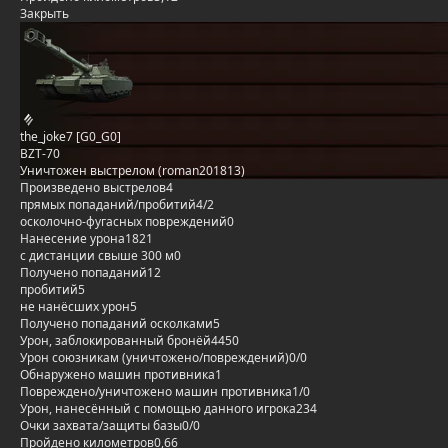
Закрыть
the_joke7 [G0_G0]
BZT-70
Уничтожен выстрелом (roman201813)
Произведено выстрелов
4
прямых попаданий/пробитий
4/2
осколочно-фугасных повреждений
0
Нанесение урона
1821
с дистанции свыше 300 м
0
Получено попаданий
12
пробитий
5
не нанёсших урон
5
Получено попаданий осколками
5
Урон, заблокированный бронёй
4450
Урон союзникам (уничтожено/повреждений)
0/0
Обнаружено машин противника
1
Повреждено/уничтожено машин противника
1/0
Урон, нанесённый с помощью данного игрока
234
Очки захвата/защиты базы
0/0
Пройдено километров
0,66