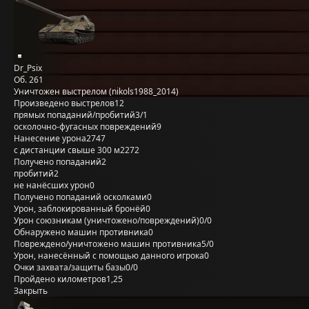
Dr_Psix
Об. 261
Уничтожен выстрелом (nikols1988_2014)
Произведено выстрелов
12
прямых попаданий/пробитий
3/1
осколочно-фугасных повреждений
9
Нанесение урона
2747
с дистанции свыше 300 м
2272
Получено попаданий
2
пробитий
2
не нанёсших урон
0
Получено попаданий осколками
0
Урон, заблокированный бронёй
0
Урон союзникам (уничтожено/повреждений)
0/0
Обнаружено машин противника
0
Повреждено/уничтожено машин противника
5/0
Урон, нанесённый с помощью данного игрока
0
Очки захвата/защиты базы
0/0
Пройдено километров
1,25
Закрыть