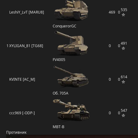
535
LeshiY_LvT [MARU8]
469
0
ConquerorGC
491
1
XYLIGAN_81 [TG68]
0
0
FV4005
614
KVINTE [AC_M]
0
0
Об. 705А
547
ccc969 [-ODP-]
0
0
MBT-B
Противник