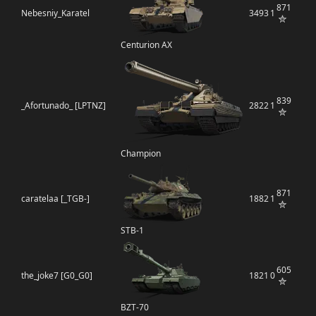
871
Nebesniy_Karatel
3493
1
Centurion AX
839
_Afortunado_ [LPTNZ]
2822
1
Champion
871
caratelaa [_TGB-]
1882
1
STB-1
605
the_joke7 [G0_G0]
1821
0
BZT-70