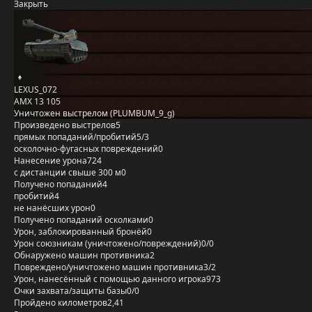
Закрыть
LEXUS_072
AMX 13 105
Уничтожен выстрелом (PLUMBUM_9_g)
Произведено выстрелов
5
прямых попаданий/пробитий
5/3
осколочно-фугасных повреждений
0
Нанесение урона
724
с дистанции свыше 300 м
0
Получено попаданий
4
пробитий
4
не нанёсших урон
0
Получено попаданий осколками
0
Урон, заблокированный бронёй
0
Урон союзникам (уничтожено/повреждений)
0/0
Обнаружено машин противника
2
Повреждено/уничтожено машин противника
3/2
Урон, нанесённый с помощью данного игрока
973
Очки захвата/защиты базы
0/0
Пройдено километров
2,41