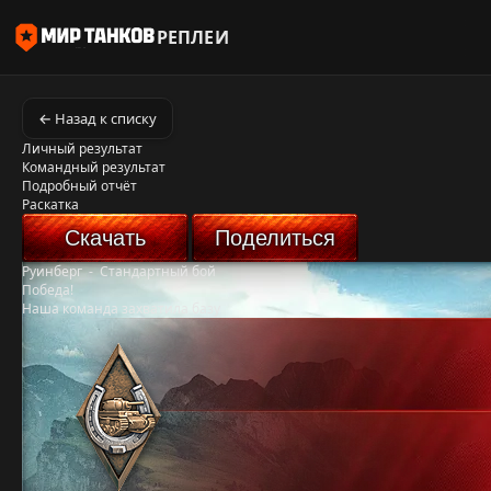
РЕПЛЕИ
← Назад к списку
Личный результат
Командный результат
Подробный отчёт
Раскатка
Скачать
Поделиться
Руинберг
-
Стандартный бой
Победа!
Наша команда захватила базу