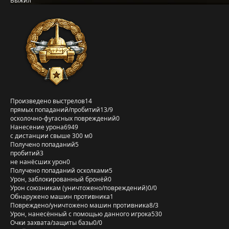
Выжил
Произведено выстрелов
14
прямых попаданий/пробитий
13/9
осколочно-фугасных повреждений
0
Нанесение урона
6949
с дистанции свыше 300 м
0
Получено попаданий
5
пробитий
3
не нанёсших урон
0
Получено попаданий осколками
5
Урон, заблокированный бронёй
0
Урон союзникам (уничтожено/повреждений)
0/0
Обнаружено машин противника
1
Повреждено/уничтожено машин противника
8/3
Урон, нанесённый с помощью данного игрока
530
Очки захвата/защиты базы
0/0