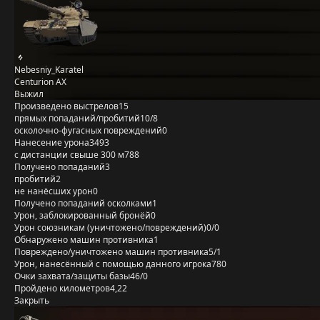
Nebesniy_Karatel
Centurion AX
Выжил
Произведено выстрелов
15
прямых попаданий/пробитий
10/8
осколочно-фугасных повреждений
0
Нанесение урона
3493
с дистанции свыше 300 м
788
Получено попаданий
3
пробитий
2
не нанёсших урон
0
Получено попаданий осколками
1
Урон, заблокированный бронёй
0
Урон союзникам (уничтожено/повреждений)
0/0
Обнаружено машин противника
1
Повреждено/уничтожено машин противника
5/1
Урон, нанесённый с помощью данного игрока
780
Очки захвата/защиты базы
46/0
Пройдено километров
4,22
Закрыть