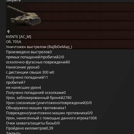
KVINTE [AC_M]
Об. 705А
Уничтожен выстрелом (BaJIbDeMap_)
Произведено выстрелов
3
прямых попаданий/пробитий
2/0
осколочно-фугасных повреждений
0
Нанесение урона
0
с дистанции свыше 300 м
0
Получено попаданий
11
пробитий
7
не нанёсших урон
4
Получено попаданий осколками
0
Урон, заблокированный бронёй
2780
Урон союзникам (уничтожено/повреждений)
0/0
Обнаружено машин противника
1
Повреждено/уничтожено машин противника
0/0
Урон, нанесённый с помощью данного игрока
1006
Очки захвата/защиты базы
0/0
Пройдено километров
0,39
Закрыть