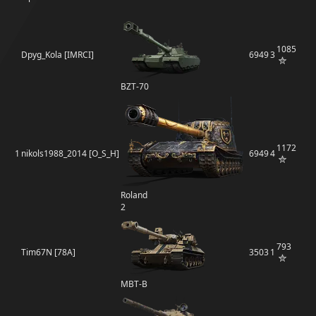
1085
Dpyg_Kola [IMRCI]
6949
3
BZT-70
1172
1
nikols1988_2014 [O_S_H]
6949
4
Roland
2
793
Tim67N [78A]
3503
1
MBT-B