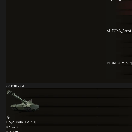
AHTOXA_Brest
PLUMBUM_9_g
Союзники
Dpyg_Kola [IMRCI]
BZT-70