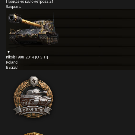
Пройдено километров
2,21
Закрыть
nikols1988_2014 [O_S_H]
Roland
Выжил