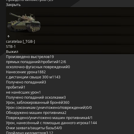
Закрыть
caratelaa [_TGB-]
STB-1
Выжил
Произведено выстрелов
19
прямых попаданий/пробитий
12/6
осколочно-фугасных повреждений
0
Нанесение урона
1882
с дистанции свыше 300 м
1143
Получено попаданий
3
пробитий
1
не нанёсших урон
1
Получено попаданий осколками
3
Урон, заблокированный бронёй
360
Урон союзникам (уничтожено/повреждений)
0/0
Обнаружено машин противника
2
Повреждено/уничтожено машин противника
4/1
Урон, нанесённый с помощью данного игрока
1144
Очки захвата/защиты базы
54/0
Пройдено километров
3,12