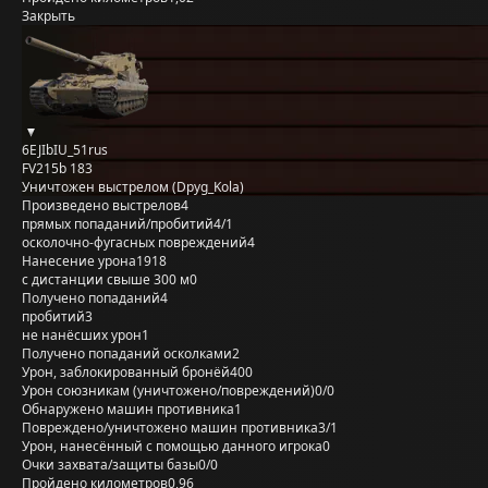
Закрыть
6EJIbIU_51rus
FV215b 183
Уничтожен выстрелом (Dpyg_Kola)
Произведено выстрелов
4
прямых попаданий/пробитий
4/1
осколочно-фугасных повреждений
4
Нанесение урона
1918
с дистанции свыше 300 м
0
Получено попаданий
4
пробитий
3
не нанёсших урон
1
Получено попаданий осколками
2
Урон, заблокированный бронёй
400
Урон союзникам (уничтожено/повреждений)
0/0
Обнаружено машин противника
1
Повреждено/уничтожено машин противника
3/1
Урон, нанесённый с помощью данного игрока
0
Очки захвата/защиты базы
0/0
Пройдено километров
0,96