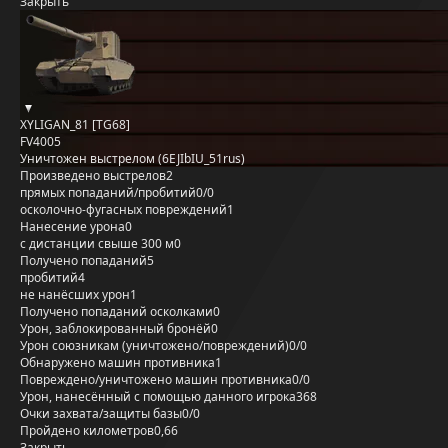
Закрыть
XYLIGAN_81 [TG68]
FV4005
Уничтожен выстрелом (6EJIbIU_51rus)
Произведено выстрелов
2
прямых попаданий/пробитий
0/0
осколочно-фугасных повреждений
1
Нанесение урона
0
с дистанции свыше 300 м
0
Получено попаданий
5
пробитий
4
не нанёсших урон
1
Получено попаданий осколками
0
Урон, заблокированный бронёй
0
Урон союзникам (уничтожено/повреждений)
0/0
Обнаружено машин противника
1
Повреждено/уничтожено машин противника
0/0
Урон, нанесённый с помощью данного игрока
368
Очки захвата/защиты базы
0/0
Пройдено километров
0,66
Закрыть