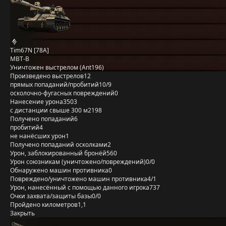
Tim67N [78A]
MBT-B
Уничтожен выстрелом (Ant196)
Произведено выстрелов
12
прямых попаданий/пробитий
10/9
осколочно-фугасных повреждений
0
Нанесение урона
3503
с дистанции свыше 300 м
2198
Получено попаданий
6
пробитий
4
не нанёсших урон
1
Получено попаданий осколками
2
Урон, заблокированный бронёй
560
Урон союзникам (уничтожено/повреждений)
0/0
Обнаружено машин противника
0
Повреждено/уничтожено машин противника
4/1
Урон, нанесённый с помощью данного игрока
737
Очки захвата/защиты базы
0/0
Пройдено километров
1,1
Закрыть