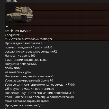
Закрыть
LeshiY_LvT [MARU8]
ConquerorGC
Уничтожен выстрелом (redflag2)
Произведено выстрелов
1
прямых попаданий/пробитий
1/0
осколочно-фугасных повреждений
2
Нанесение урона
469
с дистанции свыше 300 м
469
Получено попаданий
2
пробитий
2
не нанёсших урон
0
Получено попаданий осколками
0
Урон, заблокированный бронёй
0
Урон союзникам (уничтожено/повреждений)
0/0
Обнаружено машин противника
0
Повреждено/уничтожено машин противника
1/0
Урон, нанесённый с помощью данного игрока
0
Очки захвата/защиты базы
0/0
Пройдено километров
0,38