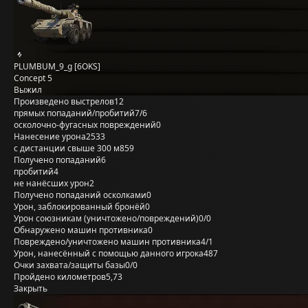
PLUMBUM_9_g [6OKS]
Concept 5
Выжил
Произведено выстрелов
12
прямых попаданий/пробитий
7/6
осколочно-фугасных повреждений
0
Нанесение урона
2533
с дистанции свыше 300 м
859
Получено попаданий
6
пробитий
4
не нанёсших урон
2
Получено попаданий осколками
0
Урон, заблокированный бронёй
0
Урон союзникам (уничтожено/повреждений)
0/0
Обнаружено машин противника
0
Повреждено/уничтожено машин противника
4/1
Урон, нанесённый с помощью данного игрока
487
Очки захвата/защиты базы
0/0
Пройдено километров
5,73
Закрыть