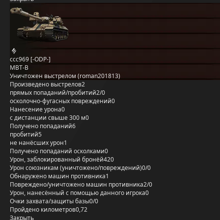
ccc969 [-ODP-]
MBT-B
Уничтожен выстрелом (roman201813)
Произведено выстрелов
2
прямых попаданий/пробитий
2/0
осколочно-фугасных повреждений
0
Нанесение урона
0
с дистанции свыше 300 м
0
Получено попаданий
6
пробитий
5
не нанёсших урон
1
Получено попаданий осколками
0
Урон, заблокированный бронёй
420
Урон союзникам (уничтожено/повреждений)
0/0
Обнаружено машин противника
1
Повреждено/уничтожено машин противника
2/0
Урон, нанесённый с помощью данного игрока
0
Очки захвата/защиты базы
0/0
Пройдено километров
0,72
Закрыть