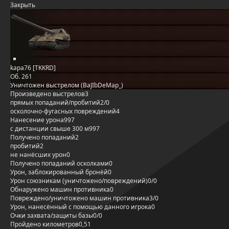
Закрыть
kapa76 [TKKRD]
Об. 261
Уничтожен выстрелом (BaJIbDeMap_)
Произведено выстрелов
3
прямых попаданий/пробитий
2/0
осколочно-фугасных повреждений
4
Нанесение урона
997
с дистанции свыше 300 м
997
Получено попаданий
2
пробитий
2
не нанёсших урон
0
Получено попаданий осколками
0
Урон, заблокированный бронёй
0
Урон союзникам (уничтожено/повреждений)
0/0
Обнаружено машин противника
0
Повреждено/уничтожено машин противника
3/0
Урон, нанесённый с помощью данного игрока
0
Очки захвата/защиты базы
0/0
Пройдено километров
0,51