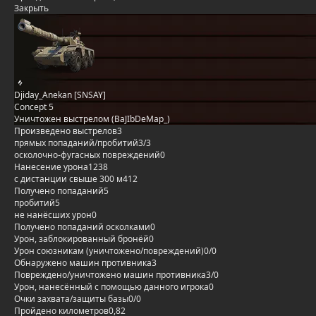
Закрыть
Djiday_Anekan [SNSAY]
Concept 5
Уничтожен выстрелом (BaJIbDeMap_)
Произведено выстрелов
3
прямых попаданий/пробитий
3/3
осколочно-фугасных повреждений
0
Нанесение урона
1238
с дистанции свыше 300 м
412
Получено попаданий
5
пробитий
5
не нанёсших урон
0
Получено попаданий осколками
0
Урон, заблокированный бронёй
0
Урон союзникам (уничтожено/повреждений)
0/0
Обнаружено машин противника
3
Повреждено/уничтожено машин противника
3/0
Урон, нанесённый с помощью данного игрока
0
Очки захвата/защиты базы
0/0
Пройдено километров
0,82