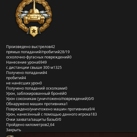
Произведено выстрелов
42
прямых попаданий/пробитий
28/19
осколочно-фугасных повреждений
0
Нанесение урона
6949
с дистанции свыше 300 м
1325
Получено попаданий
4
пробитий
4
не нанёсших урон
0
Получено попаданий осколками
0
Урон, заблокированный бронёй
0
Урон союзникам (уничтожено/повреждений)
0/0
Обнаружено машин противника
1
Повреждено/уничтожено машин противника
9/4
Урон, нанесённый с помощью данного игрока
183
Очки захвата/защиты базы
0/0
Пройдено километров
2,64
Закрыть