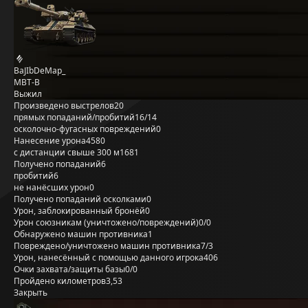
BaJIbDeMap_
MBT-B
Выжил
Произведено выстрелов
20
прямых попаданий/пробитий
16/14
осколочно-фугасных повреждений
0
Нанесение урона
4580
с дистанции свыше 300 м
1681
Получено попаданий
6
пробитий
6
не нанёсших урон
0
Получено попаданий осколками
0
Урон, заблокированный бронёй
0
Урон союзникам (уничтожено/повреждений)
0/0
Обнаружено машин противника
1
Повреждено/уничтожено машин противника
7/3
Урон, нанесённый с помощью данного игрока
406
Очки захвата/защиты базы
0/0
Пройдено километров
3,53
Закрыть