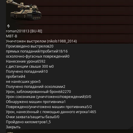
roman201813 [BU-RI]
MBT-B
Уничтожен выстрелом (nikols1988_2014)
Произведено выстрелов
20
прямых попаданий/пробитий
18/16
осколочно-фугасных повреждений
0
Нанесение урона
6592
с дистанции свыше 300 м
0
Получено попаданий
10
пробитий
4
не нанёсших урон
5
Получено попаданий осколками
2
Урон, заблокированный бронёй
2270
Урон союзникам (уничтожено/повреждений)
0/0
Обнаружено машин противника
1
Повреждено/уничтожено машин противника
5/2
Урон, нанесённый с помощью данного игрока
1465
Очки захвата/защиты базы
0/0
Пройдено километров
1,5
Закрыть