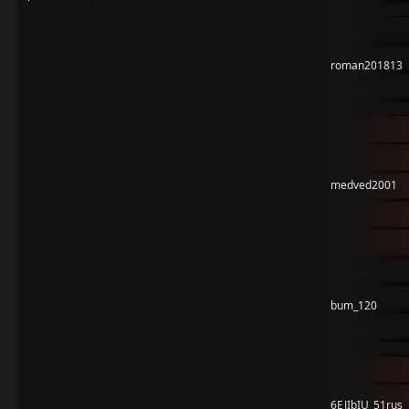
roman201813
medved2001
bum_120
6EJIbIU_51rus