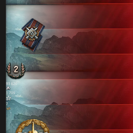
93 620
1 709
7