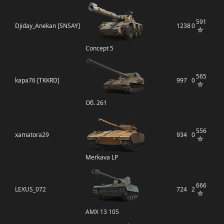
591
Djiday_Anekan [SNSAY]
1238
0
Concept 5
565
kapa76 [TKKRD]
997
0
Об. 261
556
xamatora29
934
0
Merkava LP
666
LEXUS_072
724
2
AMX 13 105