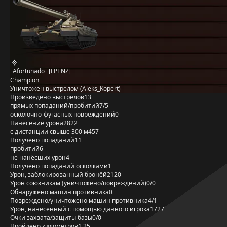
_Afortunado_ [LPTNZ]
Champion
Уничтожен выстрелом (Aleks_Kopert)
Произведено выстрелов
13
прямых попаданий/пробитий
7/5
осколочно-фугасных повреждений
0
Нанесение урона
2822
с дистанции свыше 300 м
457
Получено попаданий
11
пробитий
6
не нанёсших урон
4
Получено попаданий осколками
1
Урон, заблокированный бронёй
2120
Урон союзникам (уничтожено/повреждений)
0/0
Обнаружено машин противника
0
Повреждено/уничтожено машин противника
4/1
Урон, нанесённый с помощью данного игрока
1727
Очки захвата/защиты базы
0/0
Пройдено километров
1,25