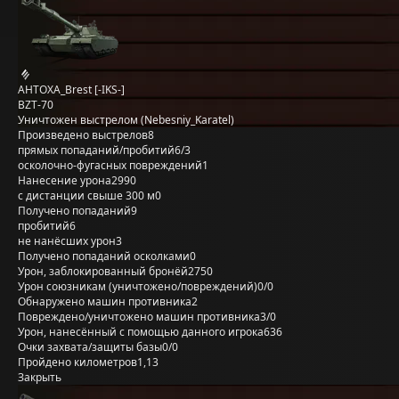
AHTOXA_Brest [-IKS-]
BZT-70
Уничтожен выстрелом (Nebesniy_Karatel)
Произведено выстрелов
8
прямых попаданий/пробитий
6/3
осколочно-фугасных повреждений
1
Нанесение урона
2990
с дистанции свыше 300 м
0
Получено попаданий
9
пробитий
6
не нанёсших урон
3
Получено попаданий осколками
0
Урон, заблокированный бронёй
2750
Урон союзникам (уничтожено/повреждений)
0/0
Обнаружено машин противника
2
Повреждено/уничтожено машин противника
3/0
Урон, нанесённый с помощью данного игрока
636
Очки захвата/защиты базы
0/0
Пройдено километров
1,13
Закрыть