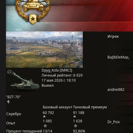
Игрок
BaJIbDeMap_
Dpyg_Kola [IMRCI]
Личный рейтинг:
6 929
17 мая 2026 г. 18:10
Выжил
andrei982
"BZT-70"
Базовый аккаунт
Танковый премиум
60 792
91 188
Серебро
1 085
1 628
Dr_Psix
Опыт
Процент попаданий
13/14
92,86%